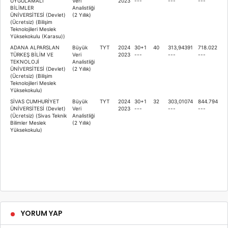
UYGULAMALI
Veri
2023
---
---
---
BİLİMLER
Analistliği
ÜNİVERSİTESİ (Devlet)
(2 Yıllık)
(Ücretsiz) (Bilişim
Teknolojileri Meslek
Yüksekokulu (Karasu))
ADANA ALPARSLAN
Büyük
TYT
2024
30+1
40
313,94391
718.022
TÜRKEŞ BİLİM VE
Veri
2023
---
---
---
TEKNOLOJİ
Analistliği
ÜNİVERSİTESİ (Devlet)
(2 Yıllık)
(Ücretsiz) (Bilişim
Teknolojileri Meslek
Yüksekokulu)
SİVAS CUMHURİYET
Büyük
TYT
2024
30+1
32
303,01074
844.794
ÜNİVERSİTESİ (Devlet)
Veri
2023
---
---
---
(Ücretsiz) (Sivas Teknik
Analistliği
Bilimler Meslek
(2 Yıllık)
Yüksekokulu)
YORUM YAP