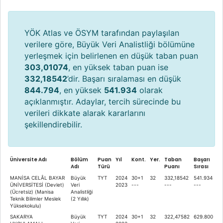
YÖK Atlas ve ÖSYM tarafından paylaşılan
verilere göre, Büyük Veri Analistliği bölümüne
yerleşmek için belirlenen en düşük taban puan
303,01074
, en yüksek taban puan ise
332,18542
’dir. Başarı sıralaması en düşük
844.794
, en yüksek
541.934
olarak
açıklanmıştır. Adaylar, tercih sürecinde bu
verileri dikkate alarak kararlarını
şekillendirebilir.
Üniversite Adı
Bölüm
Puan
Yıl
Kont.
Yer.
Taban
Başarı
Adı
Türü
Puanı
Sırası
MANİSA CELÂL BAYAR
Büyük
TYT
2024
30+1
32
332,18542
541.934
ÜNİVERSİTESİ (Devlet)
Veri
2023
---
---
---
(Ücretsiz) (Manisa
Analistliği
Teknik Bilimler Meslek
(2 Yıllık)
Yüksekokulu)
SAKARYA
Büyük
TYT
2024
30+1
32
322,47582
629.800