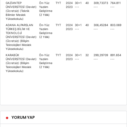
GAZİANTEP
Ön-Yüz
TYT
2024
30+1
40
309,73373
764.811
ÜNİVERSİTESİ (Devlet)
Yazılım
2023
---
---
---
(Ücretsiz) (Teknik
Geliştirme
Bilimler Meslek
(2 Yıllık)
Yüksekokulu)
ADANA ALPARSLAN
Ön-Yüz
TYT
2024
30+1
40
306,45284
803.069
TÜRKEŞ BİLİM VE
Yazılım
2023
---
---
---
TEKNOLOJİ
Geliştirme
ÜNİVERSİTESİ (Devlet)
(2 Yıllık)
(Ücretsiz) (Bilişim
Teknolojileri Meslek
Yüksekokulu)
KARABÜK
Ön-Yüz
TYT
2024
30+1
32
299,29709
891.654
ÜNİVERSİTESİ (Devlet)
Yazılım
2023
---
---
---
(Ücretsiz) (Bilişim
Geliştirme
Teknolojileri Meslek
(2 Yıllık)
Yüksekokulu)
YORUM YAP