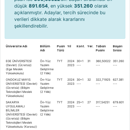
düşük
891.654
, en yüksek
351.260
olarak
açıklanmıştır. Adaylar, tercih sürecinde bu
verileri dikkate alarak kararlarını
şekillendirebilir.
Üniversite Adı
Bölüm
Puan
Yıl
Kont.
Yer.
Taban
Başarı
Adı
Türü
Puanı
Sırası
EGE ÜNİVERSİTESİ
Ön-Yüz
TYT
2024
30+1
31
360,50022
351.260
(Devlet) (Ücretsiz)
Yazılım
2023
---
---
---
(Ege Meslek
Geliştirme
Yüksekokulu)
(2 Yıllık)
ONDOKUZ MAYIS
Ön-Yüz
TYT
2024
30+1
32
322,71925
627.381
ÜNİVERSİTESİ (Devlet)
Yazılım
2023
---
---
---
(Ücretsiz) (Bilişim
Geliştirme
Teknolojileri Meslek
(2 Yıllık)
Yüksekokulu)
SAKARYA
Ön-Yüz
TYT
2024
25+1
27
317,54251
679.601
UYGULAMALI
Yazılım
2023
---
---
---
BİLİMLER
Geliştirme
ÜNİVERSİTESİ (Devlet)
(2 Yıllık)
(Ücretsiz) (Bilişim
Teknolojileri Meslek
Yüksekokulu (Karasu))