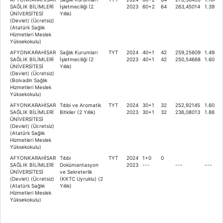
SAĞLIK BİLİMLERİ
İşletmeciliği (2
2023
60+2
64
263,45014
1.392.1
ÜNİVERSİTESİ
Yıllık)
(Devlet) (Ücretsiz)
(Atatürk Sağlık
Hizmetleri Meslek
Yüksekokulu)
AFYONKARAHİSAR
Sağlık Kurumları
TYT
2024
40+1
42
259,25609
1.494.3
SAĞLIK BİLİMLERİ
İşletmeciliği (2
2023
40+1
42
250,54668
1.605.1
ÜNİVERSİTESİ
Yıllık)
(Devlet) (Ücretsiz)
(Bolvadin Sağlık
Hizmetleri Meslek
Yüksekokulu)
AFYONKARAHİSAR
Tıbbi ve Aromatik
TYT
2024
30+1
32
252,92145
1.602.2
SAĞLIK BİLİMLERİ
Bitkiler (2 Yıllık)
2023
30+1
32
236,08013
1.863.6
ÜNİVERSİTESİ
(Devlet) (Ücretsiz)
(Atatürk Sağlık
Hizmetleri Meslek
Yüksekokulu)
AFYONKARAHİSAR
Tıbbi
TYT
2024
1+0
0
SAĞLIK BİLİMLERİ
Dokümantasyon
2023
---
---
---
ÜNİVERSİTESİ
ve Sekreterlik
(Devlet) (Ücretsiz)
(KKTC Uyruklu) (2
(Atatürk Sağlık
Yıllık)
Hizmetleri Meslek
Yüksekokulu)