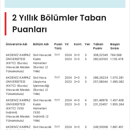
2 Yıllık Bölümler Taban
Puanları
Üniversite Adı
Bölüm Adı
Puan
Yıl
Kont.
Yer.
Taban
Başarı
Türü
Puanı
Sırası
AKDENİZ KARPAZ
Sivil Havacılık
TYT
2024
3+0
3
308,02345
784.568
ÜNİVERSİTESİ
Kabin
2023
3+0
3
280,63163
1.135.478
(KKTC) (Burslu)
Hizmetleri
(Havacılık Meslek
(Burslu) (2
Yüksekokulu)
Yıllık)
AKDENİZ KARPAZ
Sivil Hava
TYT
2024
3+0
3
286,26224
1.070.281
ÜNİVERSİTESİ
Ulaştırma
2023
3+0
3
257,08044
1.495.082
(KKTC) (Burslu)
İşletmeciliği
(Havacılık Meslek
(Burslu) (2
Yüksekokulu)
Yıllık)
AKDENİZ KARPAZ
Sivil Havacılık
TYT
2024
4+0
4
261,46978
1.457.408
ÜNİVERSİTESİ
Kabin
2023
3+0
3
231,20457
1.955.264
(KKTC) (%50
Hizmetleri
İndirimli)
(%50
(Havacılık Meslek
İndirimli) (2
Yüksekokulu)
Yıllık)
AKDENİZ KARPAZ
Sivil Havacılık
TYT
2024
3+0
3
249,50006
1.661.401