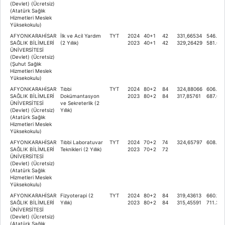
(Devlet) (Ücretsiz)
(Atatürk Sağlık
Hizmetleri Meslek
Yüksekokulu)
AFYONKARAHİSAR
İlk ve Acil Yardım
TYT
2024
40+1
42
331,66534
546.35
SAĞLIK BİLİMLERİ
(2 Yıllık)
2023
40+1
42
329,26429
581.613
ÜNİVERSİTESİ
(Devlet) (Ücretsiz)
(Şuhut Sağlık
Hizmetleri Meslek
Yüksekokulu)
AFYONKARAHİSAR
Tıbbi
TYT
2024
80+2
84
324,88066
606.70
SAĞLIK BİLİMLERİ
Dokümantasyon
2023
80+2
84
317,85761
687.06
ÜNİVERSİTESİ
ve Sekreterlik (2
(Devlet) (Ücretsiz)
Yıllık)
(Atatürk Sağlık
Hizmetleri Meslek
Yüksekokulu)
AFYONKARAHİSAR
Tıbbi Laboratuvar
TYT
2024
70+2
74
324,65797
608.72
SAĞLIK BİLİMLERİ
Teknikleri (2 Yıllık)
2023
70+2
72
ÜNİVERSİTESİ
(Devlet) (Ücretsiz)
(Atatürk Sağlık
Hizmetleri Meslek
Yüksekokulu)
AFYONKARAHİSAR
Fizyoterapi (2
TYT
2024
80+2
84
319,43613
660.189
SAĞLIK BİLİMLERİ
Yıllık)
2023
80+2
84
315,45591
711.332
ÜNİVERSİTESİ
(Devlet) (Ücretsiz)
(Atatürk Sağlık