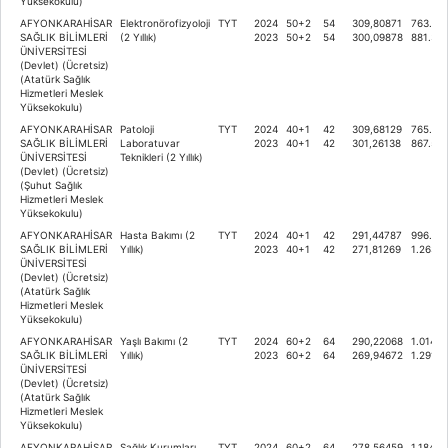
Yüksekokulu)
AFYONKARAHİSAR
Elektronörofizyoloji
TYT
2024
50+2
54
309,80871
763.95
SAĞLIK BİLİMLERİ
(2 Yıllık)
2023
50+2
54
300,09878
881.37
ÜNİVERSİTESİ
(Devlet) (Ücretsiz)
(Atatürk Sağlık
Hizmetleri Meslek
Yüksekokulu)
AFYONKARAHİSAR
Patoloji
TYT
2024
40+1
42
309,68129
765.38
SAĞLIK BİLİMLERİ
Laboratuvar
2023
40+1
42
301,26138
867.59
ÜNİVERSİTESİ
Teknikleri (2 Yıllık)
(Devlet) (Ücretsiz)
(Şuhut Sağlık
Hizmetleri Meslek
Yüksekokulu)
AFYONKARAHİSAR
Hasta Bakımı (2
TYT
2024
40+1
42
291,44787
996.87
SAĞLIK BİLİMLERİ
Yıllık)
2023
40+1
42
271,81269
1.263.3
ÜNİVERSİTESİ
(Devlet) (Ücretsiz)
(Atatürk Sağlık
Hizmetleri Meslek
Yüksekokulu)
AFYONKARAHİSAR
Yaşlı Bakımı (2
TYT
2024
60+2
64
290,22068
1.014.1
SAĞLIK BİLİMLERİ
Yıllık)
2023
60+2
64
269,94672
1.291.5
ÜNİVERSİTESİ
(Devlet) (Ücretsiz)
(Atatürk Sağlık
Hizmetleri Meslek
Yüksekokulu)
AFYONKARAHİSAR
Sağlık Kurumları
TYT
2024
60+2
64
278,56459
1.184.6