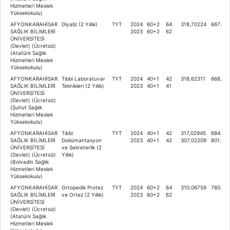
Hizmetleri Meslek
Yüksekokulu)
AFYONKARAHİSAR
Diyaliz (2 Yıllık)
TYT
2024
60+2
64
318,70224
667.66
SAĞLIK BİLİMLERİ
2023
60+2
62
ÜNİVERSİTESİ
(Devlet) (Ücretsiz)
(Atatürk Sağlık
Hizmetleri Meslek
Yüksekokulu)
AFYONKARAHİSAR
Tıbbi Laboratuvar
TYT
2024
40+1
42
318,62311
668.46
SAĞLIK BİLİMLERİ
Teknikleri (2 Yıllık)
2023
40+1
41
ÜNİVERSİTESİ
(Devlet) (Ücretsiz)
(Şuhut Sağlık
Hizmetleri Meslek
Yüksekokulu)
AFYONKARAHİSAR
Tıbbi
TYT
2024
40+1
42
317,02945
684.82
SAĞLIK BİLİMLERİ
Dokümantasyon
2023
40+1
42
307,02209
801.415
ÜNİVERSİTESİ
ve Sekreterlik (2
(Devlet) (Ücretsiz)
Yıllık)
(Bolvadin Sağlık
Hizmetleri Meslek
Yüksekokulu)
AFYONKARAHİSAR
Ortopedik Protez
TYT
2024
60+2
64
310,06759
760.93
SAĞLIK BİLİMLERİ
ve Ortez (2 Yıllık)
2023
60+2
62
ÜNİVERSİTESİ
(Devlet) (Ücretsiz)
(Atatürk Sağlık
Hizmetleri Meslek