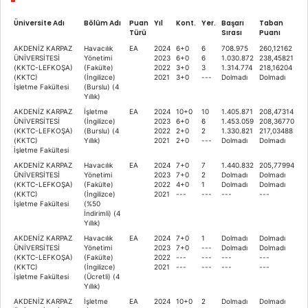
Üniversite Adı
Bölüm Adı
Puan
Yıl
Kont.
Yer.
Başarı
Taban
Türü
Sırası
Puanı
AKDENİZ KARPAZ
Havacılık
EA
2024
6+0
6
708.975
260,12162
ÜNİVERSİTESİ
Yönetimi
2023
6+0
6
1.030.872
238,45821
(KKTC-LEFKOŞA)
(Fakülte)
2022
3+0
3
1.314.774
218,16204
(KKTC)
(İngilizce)
2021
3+0
---
Dolmadı
Dolmadı
İşletme Fakültesi
(Burslu) (4
Yıllık)
AKDENİZ KARPAZ
İşletme
EA
2024
10+0
10
1.405.871
208,47314
ÜNİVERSİTESİ
(İngilizce)
2023
6+0
6
1.453.059
208,36770
(KKTC-LEFKOŞA)
(Burslu) (4
2022
2+0
2
1.330.821
217,03488
(KKTC)
Yıllık)
2021
2+0
---
Dolmadı
Dolmadı
İşletme Fakültesi
AKDENİZ KARPAZ
Havacılık
EA
2024
7+0
7
1.440.832
205,77994
ÜNİVERSİTESİ
Yönetimi
2023
7+0
2
Dolmadı
Dolmadı
(KKTC-LEFKOŞA)
(Fakülte)
2022
4+0
1
Dolmadı
Dolmadı
(KKTC)
(İngilizce)
2021
---
---
---
---
İşletme Fakültesi
(%50
İndirimli) (4
Yıllık)
AKDENİZ KARPAZ
Havacılık
EA
2024
7+0
1
Dolmadı
Dolmadı
ÜNİVERSİTESİ
Yönetimi
2023
7+0
---
Dolmadı
Dolmadı
(KKTC-LEFKOŞA)
(Fakülte)
2022
---
---
---
---
(KKTC)
(İngilizce)
2021
---
---
---
---
İşletme Fakültesi
(Ücretli) (4
Yıllık)
AKDENİZ KARPAZ
İşletme
EA
2024
10+0
2
Dolmadı
Dolmadı