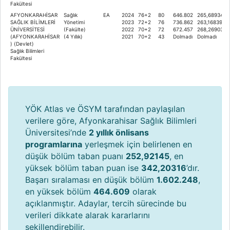
Fakültesi
AFYONKARAHİSAR
Sağlık
EA
2024
76+2
80
646.802
265,68934
SAĞLIK BİLİMLERİ
Yönetimi
2023
72+2
76
736.862
263,16839
ÜNİVERSİTESİ
(Fakülte)
2022
70+2
72
672.457
268,26903
(AFYONKARAHİSAR
(4 Yıllık)
2021
70+2
43
Dolmadı
Dolmadı
) (Devlet)
Sağlık Bilimleri
Fakültesi
YÖK Atlas ve ÖSYM tarafından paylaşılan
verilere göre, Afyonkarahisar Sağlık Bilimleri
Üniversitesi’nde
2 yıllık önlisans
programlarına
yerleşmek için belirlenen en
düşük bölüm taban puanı
252,92145
, en
yüksek bölüm taban puan ise
342,20316
’dır.
Başarı sıralaması en düşük bölüm
1.602.248
,
en yüksek bölüm
464.609
olarak
açıklanmıştır. Adaylar, tercih sürecinde bu
verileri dikkate alarak kararlarını
şekillendirebilir.