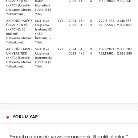
ÜNİVERSİTESİ
Kabin
2023
4+0
4
200,38849
2.568.841
(KKTC) (Ücretli)
Hizmetleri
(Havacılık Meslek
(Ücretli) (2
Yüksekokulu)
Yıllık)
AKDENİZ KARPAZ
Sivil Hava
TYT
2024
4+0
4
222,61938
2.148.567
ÜNİVERSİTESİ
Ulaştırma
2023
3+0
3
226,95568
2.037.086
(KKTC) (%50
İşletmeciliği
İndirimli)
(%50
(Havacılık Meslek
İndirimli) (2
Yüksekokulu)
Yıllık)
AKDENİZ KARPAZ
Sivil Hava
TYT
2024
3+0
3
209,82071
2.380.387
ÜNİVERSİTESİ
Ulaştırma
2023
4+0
4
193,18492
2.695.655
(KKTC) (Ücretli)
İşletmeciliği
(Havacılık Meslek
(Ücretli) (2
Yüksekokulu)
Yıllık)
YORUM YAP
E-posta adresiniz yayınlanmayacak.
Gerekli alanlar
*