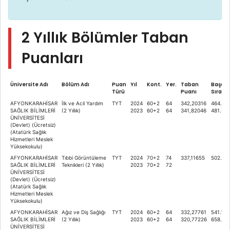
2 Yıllık Bölümler Taban
Puanları
Üniversite Adı
Bölüm Adı
Puan
Yıl
Kont.
Yer.
Taban
Başarı
Türü
Puanı
Sırası
AFYONKARAHİSAR
İlk ve Acil Yardım
TYT
2024
60+2
64
342,20316
464.60
SAĞLIK BİLİMLERİ
(2 Yıllık)
2023
60+2
64
341,82046
481.57
ÜNİVERSİTESİ
(Devlet) (Ücretsiz)
(Atatürk Sağlık
Hizmetleri Meslek
Yüksekokulu)
AFYONKARAHİSAR
Tıbbi Görüntüleme
TYT
2024
70+2
74
337,11655
502.39
SAĞLIK BİLİMLERİ
Teknikleri (2 Yıllık)
2023
70+2
72
ÜNİVERSİTESİ
(Devlet) (Ücretsiz)
(Atatürk Sağlık
Hizmetleri Meslek
Yüksekokulu)
AFYONKARAHİSAR
Ağız ve Diş Sağlığı
TYT
2024
60+2
64
332,27761
541.189
SAĞLIK BİLİMLERİ
(2 Yıllık)
2023
60+2
64
320,77226
658.65
ÜNİVERSİTESİ