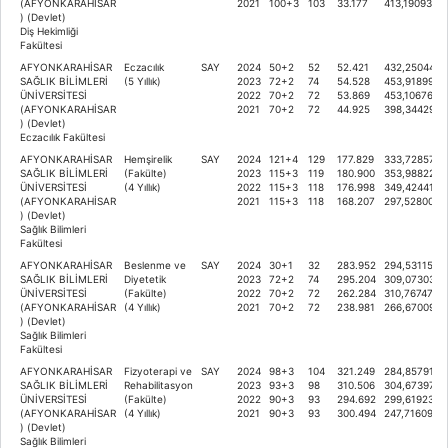
(AFYONKARAHİSAR
2021
100+3
103
33.177
413,19093
) (Devlet)
Diş Hekimliği
Fakültesi
AFYONKARAHİSAR
Eczacılık
SAY
2024
50+2
52
52.421
432,25044
SAĞLIK BİLİMLERİ
(5 Yıllık)
2023
72+2
74
54.528
453,91899
ÜNİVERSİTESİ
2022
70+2
72
53.869
453,10676
(AFYONKARAHİSAR
2021
70+2
72
44.925
398,34429
) (Devlet)
Eczacılık Fakültesi
AFYONKARAHİSAR
Hemşirelik
SAY
2024
121+4
129
177.829
333,72857
SAĞLIK BİLİMLERİ
(Fakülte)
2023
115+3
119
180.900
353,98822
ÜNİVERSİTESİ
(4 Yıllık)
2022
115+3
118
176.998
349,42441
(AFYONKARAHİSAR
2021
115+3
118
168.207
297,52800
) (Devlet)
Sağlık Bilimleri
Fakültesi
AFYONKARAHİSAR
Beslenme ve
SAY
2024
30+1
32
283.952
294,53115
SAĞLIK BİLİMLERİ
Diyetetik
2023
72+2
74
295.204
309,07303
ÜNİVERSİTESİ
(Fakülte)
2022
70+2
72
262.284
310,76747
(AFYONKARAHİSAR
(4 Yıllık)
2021
70+2
72
238.981
266,67009
) (Devlet)
Sağlık Bilimleri
Fakültesi
AFYONKARAHİSAR
Fizyoterapi ve
SAY
2024
98+3
104
321.249
284,85791
SAĞLIK BİLİMLERİ
Rehabilitasyon
2023
93+3
98
310.506
304,67397
ÜNİVERSİTESİ
(Fakülte)
2022
90+3
93
294.692
299,61923
(AFYONKARAHİSAR
(4 Yıllık)
2021
90+3
93
300.494
247,71609
) (Devlet)
Sağlık Bilimleri