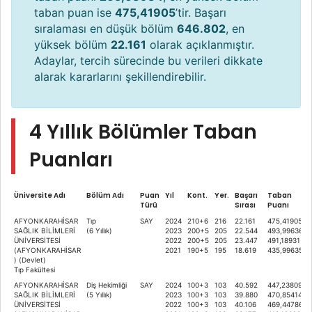
taban puan ise
475,41905
’tir. Başarı
sıralaması en düşük bölüm
646.802
, en
yüksek bölüm
22.161
olarak açıklanmıştır.
Adaylar, tercih sürecinde bu verileri dikkate
alarak kararlarını şekillendirebilir.
4 Yıllık Bölümler Taban
Puanları
Üniversite Adı
Bölüm Adı
Puan
Yıl
Kont.
Yer.
Başarı
Taban
Türü
Sırası
Puanı
AFYONKARAHİSAR
Tıp
SAY
2024
210+6
216
22.161
475,41905
SAĞLIK BİLİMLERİ
(6 Yıllık)
2023
200+5
205
22.544
493,99636
ÜNİVERSİTESİ
2022
200+5
205
23.447
491,18931
(AFYONKARAHİSAR
2021
190+5
195
18.619
435,99635
) (Devlet)
Tıp Fakültesi
AFYONKARAHİSAR
Diş Hekimliği
SAY
2024
100+3
103
40.592
447,23809
SAĞLIK BİLİMLERİ
(5 Yıllık)
2023
100+3
103
39.880
470,85414
ÜNİVERSİTESİ
2022
100+3
103
40.106
469,44786