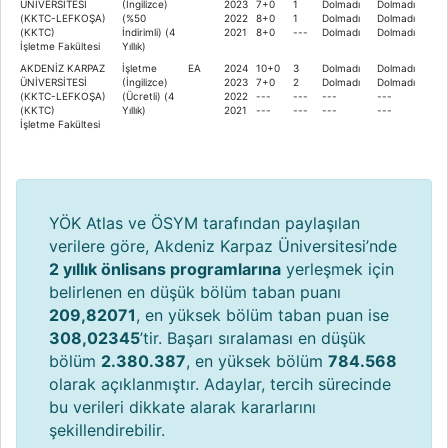
ÜNİVERSİTESİ
(İngilizce)
2023
7+0
1
Dolmadı
Dolmadı
(KKTC-LEFKOŞA)
(%50
2022
8+0
1
Dolmadı
Dolmadı
(KKTC)
İndirimli) (4
2021
8+0
---
Dolmadı
Dolmadı
İşletme Fakültesi
Yıllık)
AKDENİZ KARPAZ
İşletme
EA
2024
10+0
3
Dolmadı
Dolmadı
ÜNİVERSİTESİ
(İngilizce)
2023
7+0
2
Dolmadı
Dolmadı
(KKTC-LEFKOŞA)
(Ücretli) (4
2022
---
---
---
---
(KKTC)
Yıllık)
2021
---
---
---
---
İşletme Fakültesi
YÖK Atlas ve ÖSYM tarafından paylaşılan
verilere göre, Akdeniz Karpaz Üniversitesi’nde
2 yıllık önlisans programlarına
yerleşmek için
belirlenen en düşük bölüm taban puanı
209,82071
, en yüksek bölüm taban puan ise
308,02345
’tir. Başarı sıralaması en düşük
bölüm
2.380.387
, en yüksek bölüm
784.568
olarak açıklanmıştır. Adaylar, tercih sürecinde
bu verileri dikkate alarak kararlarını
şekillendirebilir.