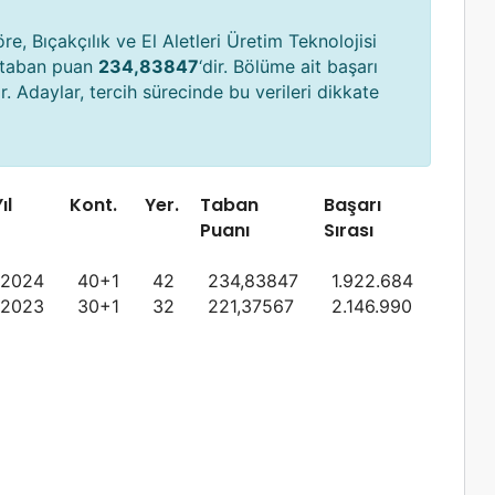
e, Bıçakçılık ve El Aletleri Üretim Teknolojisi
 taban puan
234,83847
‘dir. Bölüme ait başarı
r. Adaylar, tercih sürecinde bu verileri dikkate
ıl
Kont.
Yer.
Taban
Başarı
Puanı
Sırası
2024
40+1
42
234,83847
1.922.684
2023
30+1
32
221,37567
2.146.990