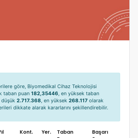
ilere göre, Biyomedikal Cihaz Teknolojisi
ük taban puan
182,35446
, en yüksek taban
en düşük
2.717.368
, en yüksek
268.117
olarak
ileri dikkate alarak kararlarını şekillendirebilir.
ıl
Kont.
Yer.
Taban
Başarı