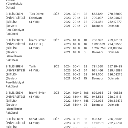
Yüksekokulu
(Ahlat)
BİTLİS EREN
Türk Dili ve
SÖZ
2024
30+1
32
568.129
278,86892
ÜNİVERSİTESİ
Edebiyatı
2023
70+2
73
790.037
252,04028
(BİTLİS)
(4 Yıllık)
2022
70+2
72
794.451
252,17377
(Devlet)
2021
70+2
21
Dolmadı
Dolmadı
Fen-Edebiyat
Fakültesi
BİTLİS EREN
İslami İlimler
SÖZ
2024
10+0
10
760.397
259,40133
ÜNİVERSİTESİ
(M.T.O.K.)
2023
16+0
16
1.096.189
224,82558
(BİTLİS)
(4 Yıllık)
2022
16+0
16
1.232.759
211,89504
(Devlet)
2021
16+0
6
Dolmadı
Dolmadı
İslami İlimler
Fakültesi
BİTLİS EREN
Tarih
SÖZ
2024
30+1
32
781.560
257,39485
ÜNİVERSİTESİ
(4 Yıllık)
2023
60+2
64
931.466
239,45881
(BİTLİS)
2022
60+2
62
978.500
236,03275
(Devlet)
2021
60+2
15
Dolmadı
Dolmadı
Fen-Edebiyat
Fakültesi
BİTLİS EREN
İslami İlimler
SÖZ
2024
100+3
106
839.065
251,96888
ÜNİVERSİTESİ
(4 Yıllık)
2023
144+4
152
945.568
238,21118
(BİTLİS)
2022
144+4
148
702.035
260,62473
(Devlet)
2021
144+4
98
Dolmadı
Dolmadı
İslami İlimler
Fakültesi
BİTLİS EREN
Sanat Tarihi
SÖZ
2024
30+1
32
998.511
236,91612
ÜNİVERSİTESİ
(4 Yıllık)
2023
30+1
32
1.119.181
222,75731
(BİTLİS)
2022
---
---
---
---