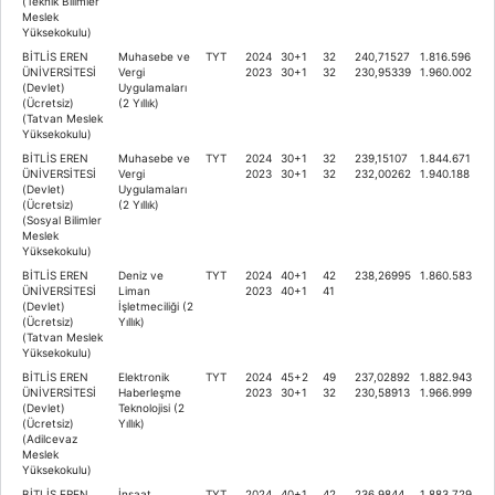
(Teknik Bilimler
Meslek
Yüksekokulu)
BİTLİS EREN
Muhasebe ve
TYT
2024
30+1
32
240,71527
1.816.596
ÜNİVERSİTESİ
Vergi
2023
30+1
32
230,95339
1.960.002
(Devlet)
Uygulamaları
(Ücretsiz)
(2 Yıllık)
(Tatvan Meslek
Yüksekokulu)
BİTLİS EREN
Muhasebe ve
TYT
2024
30+1
32
239,15107
1.844.671
ÜNİVERSİTESİ
Vergi
2023
30+1
32
232,00262
1.940.188
(Devlet)
Uygulamaları
(Ücretsiz)
(2 Yıllık)
(Sosyal Bilimler
Meslek
Yüksekokulu)
BİTLİS EREN
Deniz ve
TYT
2024
40+1
42
238,26995
1.860.583
ÜNİVERSİTESİ
Liman
2023
40+1
41
(Devlet)
İşletmeciliği (2
(Ücretsiz)
Yıllık)
(Tatvan Meslek
Yüksekokulu)
BİTLİS EREN
Elektronik
TYT
2024
45+2
49
237,02892
1.882.943
ÜNİVERSİTESİ
Haberleşme
2023
30+1
32
230,58913
1.966.999
(Devlet)
Teknolojisi (2
(Ücretsiz)
Yıllık)
(Adilcevaz
Meslek
Yüksekokulu)
BİTLİS EREN
İnşaat
TYT
2024
40+1
42
236,9844
1.883.729