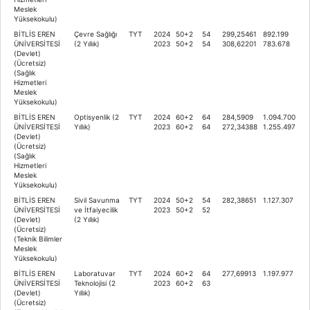
Meslek
Yüksekokulu)
BİTLİS EREN
Çevre Sağlığı
TYT
2024
50+2
54
299,25461
892.199
ÜNİVERSİTESİ
(2 Yıllık)
2023
50+2
54
308,62201
783.678
(Devlet)
(Ücretsiz)
(Sağlık
Hizmetleri
Meslek
Yüksekokulu)
BİTLİS EREN
Optisyenlik (2
TYT
2024
60+2
64
284,5909
1.094.700
ÜNİVERSİTESİ
Yıllık)
2023
60+2
64
272,34388
1.255.497
(Devlet)
(Ücretsiz)
(Sağlık
Hizmetleri
Meslek
Yüksekokulu)
BİTLİS EREN
Sivil Savunma
TYT
2024
50+2
54
282,38651
1.127.307
ÜNİVERSİTESİ
ve İtfaiyecilik
2023
50+2
52
(Devlet)
(2 Yıllık)
(Ücretsiz)
(Teknik Bilimler
Meslek
Yüksekokulu)
BİTLİS EREN
Laboratuvar
TYT
2024
60+2
64
277,69913
1.197.977
ÜNİVERSİTESİ
Teknolojisi (2
2023
60+2
63
(Devlet)
Yıllık)
(Ücretsiz)