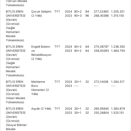
(Tatvan Meslek
Yüksekokulu)
BİTLİS EREN
Çocuk Gelişimi
TYT
2024
80+2
84
277,22483
1.205.321
ÜNİVERSİTESİ
(2 Yıllık)
2023
90+3
96
268,40386
1.315.150
(Devlet)
(Ücretsiz)
(Sağlık
Hizmetleri
Meslek
Yüksekokulu)
BİTLİS EREN
Engelli Bakımı
TYT
2024
60+2
64
275,08787
1.238.350
ÜNİVERSİTESİ
ve
2023
60+2
64
258,93393
1.464.793
(Devlet)
Rehabilitasyon
(Ücretsiz)
(2 Yıllık)
(Sağlık
Hizmetleri
Meslek
Yüksekokulu)
BİTLİS EREN
Mahkeme
TYT
2024
30+1
32
272,14438
1.284.317
ÜNİVERSİTESİ
Büro
2023
---
---
---
(Devlet)
Hizmetleri (2
(Ücretsiz)
Yıllık)
(Hizan Meslek
Yüksekokulu)
BİTLİS EREN
Aşçılık (2 Yıllık)
TYT
2024
30+1
32
265,95645
1.383.879
ÜNİVERSİTESİ
2023
30+1
32
255,26804
1.525.151
(Devlet)
(Ücretsiz)
(Sosyal Bilimler
Meslek