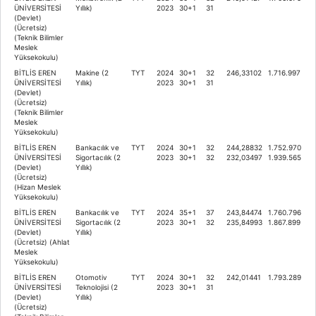
ÜNİVERSİTESİ
Yıllık)
2023
30+1
31
(Devlet)
(Ücretsiz)
(Teknik Bilimler
Meslek
Yüksekokulu)
BİTLİS EREN
Makine (2
TYT
2024
30+1
32
246,33102
1.716.997
ÜNİVERSİTESİ
Yıllık)
2023
30+1
31
(Devlet)
(Ücretsiz)
(Teknik Bilimler
Meslek
Yüksekokulu)
BİTLİS EREN
Bankacılık ve
TYT
2024
30+1
32
244,28832
1.752.970
ÜNİVERSİTESİ
Sigortacılık (2
2023
30+1
32
232,03497
1.939.565
(Devlet)
Yıllık)
(Ücretsiz)
(Hizan Meslek
Yüksekokulu)
BİTLİS EREN
Bankacılık ve
TYT
2024
35+1
37
243,84474
1.760.796
ÜNİVERSİTESİ
Sigortacılık (2
2023
30+1
32
235,84993
1.867.899
(Devlet)
Yıllık)
(Ücretsiz) (Ahlat
Meslek
Yüksekokulu)
BİTLİS EREN
Otomotiv
TYT
2024
30+1
32
242,01441
1.793.289
ÜNİVERSİTESİ
Teknolojisi (2
2023
30+1
31
(Devlet)
Yıllık)
(Ücretsiz)