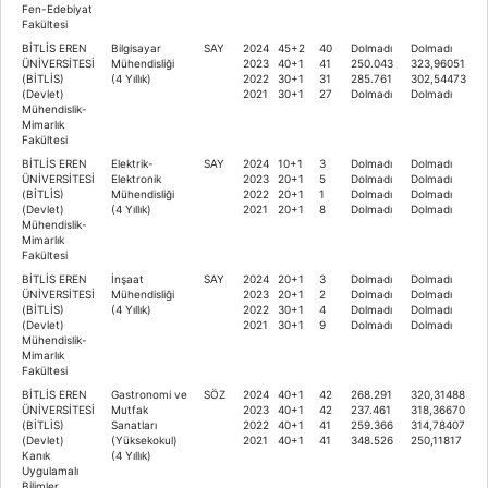
Fen-Edebiyat
Fakültesi
BİTLİS EREN
Bilgisayar
SAY
2024
45+2
40
Dolmadı
Dolmadı
ÜNİVERSİTESİ
Mühendisliği
2023
40+1
41
250.043
323,96051
(BİTLİS)
(4 Yıllık)
2022
30+1
31
285.761
302,54473
(Devlet)
2021
30+1
27
Dolmadı
Dolmadı
Mühendislik-
Mimarlık
Fakültesi
BİTLİS EREN
Elektrik-
SAY
2024
10+1
3
Dolmadı
Dolmadı
ÜNİVERSİTESİ
Elektronik
2023
20+1
5
Dolmadı
Dolmadı
(BİTLİS)
Mühendisliği
2022
20+1
1
Dolmadı
Dolmadı
(Devlet)
(4 Yıllık)
2021
20+1
8
Dolmadı
Dolmadı
Mühendislik-
Mimarlık
Fakültesi
BİTLİS EREN
İnşaat
SAY
2024
20+1
3
Dolmadı
Dolmadı
ÜNİVERSİTESİ
Mühendisliği
2023
20+1
2
Dolmadı
Dolmadı
(BİTLİS)
(4 Yıllık)
2022
30+1
4
Dolmadı
Dolmadı
(Devlet)
2021
30+1
9
Dolmadı
Dolmadı
Mühendislik-
Mimarlık
Fakültesi
BİTLİS EREN
Gastronomi ve
SÖZ
2024
40+1
42
268.291
320,31488
ÜNİVERSİTESİ
Mutfak
2023
40+1
42
237.461
318,36670
(BİTLİS)
Sanatları
2022
40+1
41
259.366
314,78407
(Devlet)
(Yüksekokul)
2021
40+1
41
348.526
250,11817
Kanık
(4 Yıllık)
Uygulamalı
Bilimler