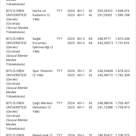
Yüksekokulu)
BİTLİS EREN
Harita ve
TYT
2024
40+1
42
250,26312
1.648.015
ÜNİVERSİTESİ
Kadastro (2
2023
40+1
42
251,10002
1.595.768
(Devlet)
Yıllık)
(Ücretsiz)
(Tatvan Meslek
Yüksekokulu)
BİTLİS EREN
Sağlık
TYT
2024
60+2
64
248,9777
1.670.436
ÜNİVERSİTESİ
Kurumları
2023
60+2
64
243,30573
1.731.619
(Devlet)
İşletmeciliği (2
(Ücretsiz)
Yıllık)
(Sosyal Bilimler
Meslek
Yüksekokulu)
BİTLİS EREN
Spor Yönetimi
TYT
2024
35+1
37
248,54408
1.678.023
ÜNİVERSİTESİ
(2 Yıllık)
2023
40+1
42
240,49173
1.782.309
(Devlet)
(Ücretsiz)
(Sosyal Bilimler
Meslek
Yüksekokulu)
BİTLİS EREN
Çağrı Merkezi
TYT
2024
40+1
42
246,98016
1.705.457
ÜNİVERSİTESİ
Hizmetleri (2
2023
40+1
42
241,72399
1.759.973
(Devlet)
Yıllık)
(Ücretsiz)
(Sosyal Bilimler
Meslek
Yüksekokulu)
BİTLİS EREN
Mekatronik (2
TYT
2024
30+1
32
246,91427
1.706.575