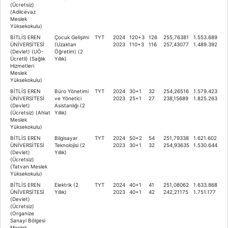
(Ücretsiz)
(Adilcevaz
Meslek
Yüksekokulu)
BİTLİS EREN
Çocuk Gelişimi
TYT
2024
120+3
126
255,76381
1.553.689
ÜNİVERSİTESİ
(Uzaktan
2023
110+3
116
257,43077
1.489.392
(Devlet) (UÖ-
Öğretim) (2
Ücretli) (Sağlık
Yıllık)
Hizmetleri
Meslek
Yüksekokulu)
BİTLİS EREN
Büro Yönetimi
TYT
2024
30+1
32
254,26516
1.579.423
ÜNİVERSİTESİ
ve Yönetici
2023
25+1
27
238,15689
1.825.263
(Devlet)
Asistanlığı (2
(Ücretsiz) (Ahlat
Yıllık)
Meslek
Yüksekokulu)
BİTLİS EREN
Bilgisayar
TYT
2024
50+2
54
251,79338
1.621.602
ÜNİVERSİTESİ
Teknolojisi (2
2023
30+1
32
254,93635
1.530.644
(Devlet)
Yıllık)
(Ücretsiz)
(Tatvan Meslek
Yüksekokulu)
BİTLİS EREN
Elektrik (2
TYT
2024
40+1
41
251,08062
1.633.868
ÜNİVERSİTESİ
Yıllık)
2023
40+1
42
242,21175
1.751.177
(Devlet)
(Ücretsiz)
(Organize
Sanayi Bölgesi
Meslek