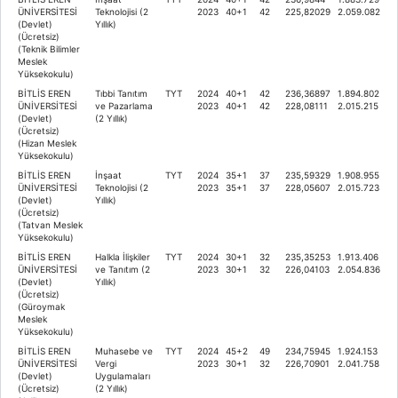
ÜNİVERSİTESİ
Teknolojisi (2
2023
40+1
42
225,82029
2.059.082
(Devlet)
Yıllık)
(Ücretsiz)
(Teknik Bilimler
Meslek
Yüksekokulu)
BİTLİS EREN
Tıbbi Tanıtım
TYT
2024
40+1
42
236,36897
1.894.802
ÜNİVERSİTESİ
ve Pazarlama
2023
40+1
42
228,08111
2.015.215
(Devlet)
(2 Yıllık)
(Ücretsiz)
(Hizan Meslek
Yüksekokulu)
BİTLİS EREN
İnşaat
TYT
2024
35+1
37
235,59329
1.908.955
ÜNİVERSİTESİ
Teknolojisi (2
2023
35+1
37
228,05607
2.015.723
(Devlet)
Yıllık)
(Ücretsiz)
(Tatvan Meslek
Yüksekokulu)
BİTLİS EREN
Halkla İlişkiler
TYT
2024
30+1
32
235,35253
1.913.406
ÜNİVERSİTESİ
ve Tanıtım (2
2023
30+1
32
226,04103
2.054.836
(Devlet)
Yıllık)
(Ücretsiz)
(Güroymak
Meslek
Yüksekokulu)
BİTLİS EREN
Muhasebe ve
TYT
2024
45+2
49
234,75945
1.924.153
ÜNİVERSİTESİ
Vergi
2023
30+1
32
226,70901
2.041.758
(Devlet)
Uygulamaları
(Ücretsiz)
(2 Yıllık)