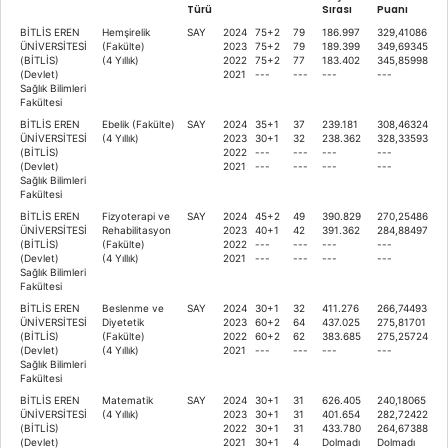
Türü
Sırası
Puanı
BİTLİS EREN
Hemşirelik
SAY
2024
75+2
79
186.997
329,41086
ÜNİVERSİTESİ
(Fakülte)
2023
75+2
79
189.399
349,69345
(BİTLİS)
(4 Yıllık)
2022
75+2
77
183.402
345,85998
(Devlet)
2021
---
---
---
---
Sağlık Bilimleri
Fakültesi
BİTLİS EREN
Ebelik (Fakülte)
SAY
2024
35+1
37
239.181
308,46324
ÜNİVERSİTESİ
(4 Yıllık)
2023
30+1
32
238.362
328,33593
(BİTLİS)
2022
---
---
---
---
(Devlet)
2021
---
---
---
---
Sağlık Bilimleri
Fakültesi
BİTLİS EREN
Fizyoterapi ve
SAY
2024
45+2
49
390.829
270,25486
ÜNİVERSİTESİ
Rehabilitasyon
2023
40+1
42
391.362
284,88497
(BİTLİS)
(Fakülte)
2022
---
---
---
---
(Devlet)
(4 Yıllık)
2021
---
---
---
---
Sağlık Bilimleri
Fakültesi
BİTLİS EREN
Beslenme ve
SAY
2024
30+1
32
411.276
266,74493
ÜNİVERSİTESİ
Diyetetik
2023
60+2
64
437.025
275,81701
(BİTLİS)
(Fakülte)
2022
60+2
62
383.685
275,25724
(Devlet)
(4 Yıllık)
2021
---
---
---
---
Sağlık Bilimleri
Fakültesi
BİTLİS EREN
Matematik
SAY
2024
30+1
31
626.405
240,18065
ÜNİVERSİTESİ
(4 Yıllık)
2023
30+1
31
401.654
282,72422
(BİTLİS)
2022
30+1
31
433.780
264,67388
(Devlet)
2021
30+1
4
Dolmadı
Dolmadı