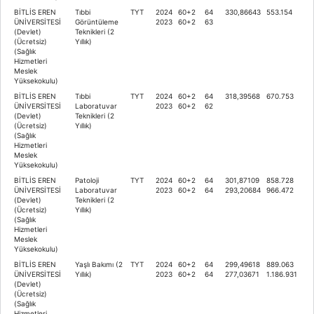
BİTLİS EREN
Tıbbi
TYT
2024
60+2
64
330,86643
553.154
ÜNİVERSİTESİ
Görüntüleme
2023
60+2
63
(Devlet)
Teknikleri (2
(Ücretsiz)
Yıllık)
(Sağlık
Hizmetleri
Meslek
Yüksekokulu)
BİTLİS EREN
Tıbbi
TYT
2024
60+2
64
318,39568
670.753
ÜNİVERSİTESİ
Laboratuvar
2023
60+2
62
(Devlet)
Teknikleri (2
(Ücretsiz)
Yıllık)
(Sağlık
Hizmetleri
Meslek
Yüksekokulu)
BİTLİS EREN
Patoloji
TYT
2024
60+2
64
301,87109
858.728
ÜNİVERSİTESİ
Laboratuvar
2023
60+2
64
293,20684
966.472
(Devlet)
Teknikleri (2
(Ücretsiz)
Yıllık)
(Sağlık
Hizmetleri
Meslek
Yüksekokulu)
BİTLİS EREN
Yaşlı Bakımı (2
TYT
2024
60+2
64
299,49618
889.063
ÜNİVERSİTESİ
Yıllık)
2023
60+2
64
277,03671
1.186.931
(Devlet)
(Ücretsiz)
(Sağlık
Hizmetleri