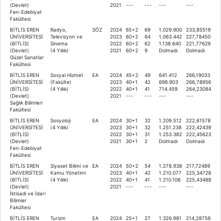
(Devlet)
2021
---
---
---
---
Fen-Edebiyat
Fakültesi
BİTLİS EREN
Radyo,
SÖZ
2024
65+2
69
1.029.900
233,85519
ÜNİVERSİTESİ
Televizyon ve
2023
60+2
64
1.063.442
227,78450
(BİTLİS)
Sinema
2022
60+2
62
1.138.640
221,77629
(Devlet)
(4 Yıllık)
2021
60+2
9
Dolmadı
Dolmadı
Güzel Sanatlar
Fakültesi
BİTLİS EREN
Sosyal Hizmet
EA
2024
45+2
49
641.412
266,19033
ÜNİVERSİTESİ
(Fakülte)
2023
40+1
42
698.903
266,78956
(BİTLİS)
(4 Yıllık)
2022
40+1
41
714.459
264,23084
(Devlet)
2021
---
---
---
---
Sağlık Bilimleri
Fakültesi
BİTLİS EREN
Sosyoloji
EA
2024
30+1
32
1.209.512
222,61578
ÜNİVERSİTESİ
(4 Yıllık)
2023
30+1
32
1.251.238
222,42439
(BİTLİS)
2022
30+1
31
1.253.382
222,45623
(Devlet)
2021
30+1
2
Dolmadı
Dolmadı
Fen-Edebiyat
Fakültesi
BİTLİS EREN
Siyaset Bilimi ve
EA
2024
50+2
54
1.278.938
217,72489
ÜNİVERSİTESİ
Kamu Yönetimi
2023
40+1
42
1.210.077
225,34728
(BİTLİS)
(4 Yıllık)
2022
40+1
41
1.210.106
225,43488
(Devlet)
2021
---
---
---
---
İktisadi ve İdari
Bilimler
Fakültesi
BİTLİS EREN
Turizm
EA
2024
25+1
27
1.326.981
214,28756