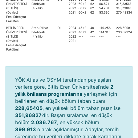
ÜNİVERSİTESİ
Edebiyatı
2023
60+2
62
66.521
315,33518
(BİTLİS)
(4 Yıllık)
2022
60+2
62
54.761
318,73810
(Devlet)
2021
60+2
62
53.330
270,42334
Fen-Edebiyat
Fakültesi
BİTLİS EREN
Arap Dili ve
DIL
2024
45+2
49
119.256
228,5008
ÜNİVERSİTESİ
Edebiyatı
2023
40+1
42
114.315
233,62924
(BİTLİS)
(4 Yıllık)
2022
---
---
---
---
(Devlet)
2021
---
---
---
---
Fen-Edebiyat
Fakültesi
YÖK Atlas ve ÖSYM tarafından paylaşılan
verilere göre, Bitlis Eren Üniversitesi’nde
2
yıllık önlisans programlarına
yerleşmek için
belirlenen en düşük bölüm taban puanı
228,65405
, en yüksek bölüm taban puan ise
351,96827
’dir. Başarı sıralaması en düşük
bölüm
2.036.767
, en yüksek bölüm
399.913
olarak açıklanmıştır. Adaylar, tercih
sürecinde bu verileri dikkate alarak kararlarını