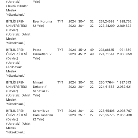
(Ücretsiz)
Yıllık)
(Teknik Bilimler
Meslek
Yüksekokulu)
BİTLİS EREN
Eser Koruma
TYT
2024
30+1
32
231,24699
1.988.752
ÜNİVERSİTESİ
(2 Yıllık)
2023
30+1
32
223,24209
2.109.822
(Devlet)
(Ücretsiz) (Ahlat
Meslek
Yüksekokulu)
BİTLİS EREN
Posta
TYT
2024
45+2
49
231,08125
1.991.859
ÜNİVERSİTESİ
Hizmetleri (2
2023
45+2
49
224,71544
2.080.659
(Devlet)
Yıllık)
(Ücretsiz)
(Adilcevaz
Meslek
Yüksekokulu)
BİTLİS EREN
Mimari
TYT
2024
30+1
32
230,77644
1.997.513
ÜNİVERSİTESİ
Dekoratif
2023
20+1
22
224,61558
2.082.621
(Devlet)
Sanatlar (2
(Ücretsiz) (Ahlat
Yıllık)
Meslek
Yüksekokulu)
BİTLİS EREN
Seramik ve
TYT
2024
30+1
32
228,65405
2.036.767
ÜNİVERSİTESİ
Cam Tasarımı
2023
25+1
27
225,95775
2.056.438
(Devlet)
(2 Yıllık)
(Ücretsiz) (Ahlat
Meslek
Yüksekokulu)