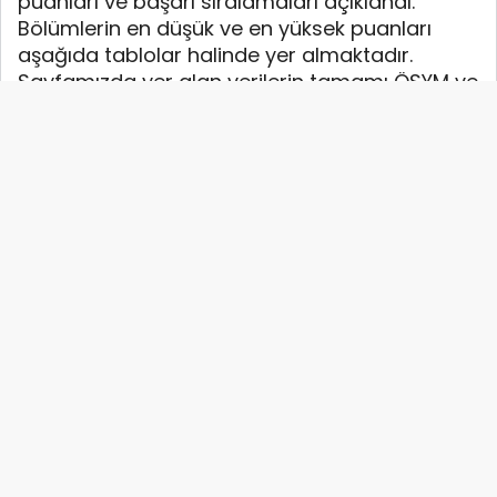
puanları ve başarı sıralamaları açıklandı.
Bölümlerin en düşük ve en yüksek puanları
aşağıda tablolar halinde yer almaktadır.
Sayfamızda yer alan verilerin tamamı ÖSYM ve
YÖK-YÖKATLAS tarafından yayınlanan en
güncel verilerdir.