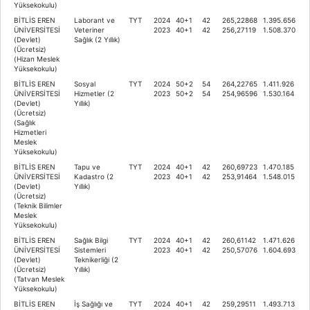
Yüksekokulu)
BİTLİS EREN
Laborant ve
TYT
2024
40+1
42
265,22868
1.395.656
ÜNİVERSİTESİ
Veteriner
2023
40+1
42
256,27119
1.508.370
(Devlet)
Sağlık (2 Yıllık)
(Ücretsiz)
(Hizan Meslek
Yüksekokulu)
BİTLİS EREN
Sosyal
TYT
2024
50+2
54
264,22765
1.411.926
ÜNİVERSİTESİ
Hizmetler (2
2023
50+2
54
254,96596
1.530.164
(Devlet)
Yıllık)
(Ücretsiz)
(Sağlık
Hizmetleri
Meslek
Yüksekokulu)
BİTLİS EREN
Tapu ve
TYT
2024
40+1
42
260,69723
1.470.185
ÜNİVERSİTESİ
Kadastro (2
2023
40+1
42
253,91464
1.548.015
(Devlet)
Yıllık)
(Ücretsiz)
(Teknik Bilimler
Meslek
Yüksekokulu)
BİTLİS EREN
Sağlık Bilgi
TYT
2024
40+1
42
260,61142
1.471.626
ÜNİVERSİTESİ
Sistemleri
2023
40+1
42
250,57076
1.604.693
(Devlet)
Teknikerliği (2
(Ücretsiz)
Yıllık)
(Tatvan Meslek
Yüksekokulu)
BİTLİS EREN
İş Sağlığı ve
TYT
2024
40+1
42
259,29511
1.493.713