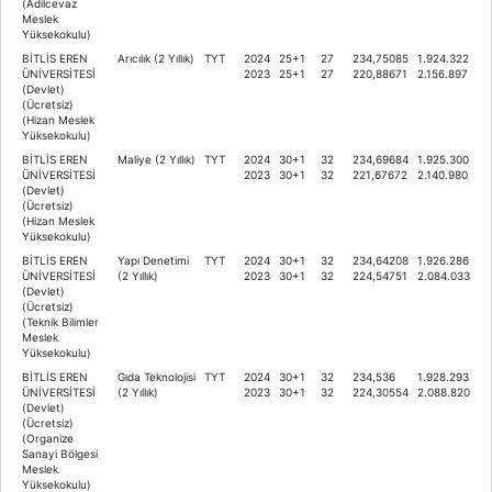
(Adilcevaz
Meslek
Yüksekokulu)
BİTLİS EREN
Arıcılık (2 Yıllık)
TYT
2024
25+1
27
234,75085
1.924.322
ÜNİVERSİTESİ
2023
25+1
27
220,88671
2.156.897
(Devlet)
(Ücretsiz)
(Hizan Meslek
Yüksekokulu)
BİTLİS EREN
Maliye (2 Yıllık)
TYT
2024
30+1
32
234,69684
1.925.300
ÜNİVERSİTESİ
2023
30+1
32
221,67672
2.140.980
(Devlet)
(Ücretsiz)
(Hizan Meslek
Yüksekokulu)
BİTLİS EREN
Yapı Denetimi
TYT
2024
30+1
32
234,64208
1.926.286
ÜNİVERSİTESİ
(2 Yıllık)
2023
30+1
32
224,54751
2.084.033
(Devlet)
(Ücretsiz)
(Teknik Bilimler
Meslek
Yüksekokulu)
BİTLİS EREN
Gıda Teknolojisi
TYT
2024
30+1
32
234,536
1.928.293
ÜNİVERSİTESİ
(2 Yıllık)
2023
30+1
32
224,30554
2.088.820
(Devlet)
(Ücretsiz)
(Organize
Sanayi Bölgesi
Meslek
Yüksekokulu)