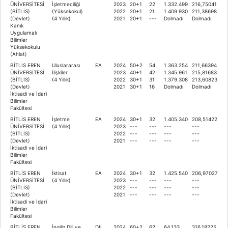
ÜNİVERSİTESİ
İşletmeciliği
2023
20+1
22
1.332.499
216,75041
(BİTLİS)
(Yüksekokul)
2022
20+1
21
1.409.930
211,38698
(Devlet)
(4 Yıllık)
2021
20+1
---
Dolmadı
Dolmadı
Kanık
Uygulamalı
Bilimler
Yüksekokulu
(Ahlat)
BİTLİS EREN
Uluslararası
EA
2024
50+2
54
1.363.254
211,66394
ÜNİVERSİTESİ
İlişkiler
2023
40+1
42
1.345.961
215,81683
(BİTLİS)
(4 Yıllık)
2022
30+1
31
1.379.308
213,60823
(Devlet)
2021
30+1
16
Dolmadı
Dolmadı
İktisadi ve İdari
Bilimler
Fakültesi
BİTLİS EREN
İşletme
EA
2024
30+1
32
1.405.340
208,51422
ÜNİVERSİTESİ
(4 Yıllık)
2023
---
---
---
---
(BİTLİS)
2022
---
---
---
---
(Devlet)
2021
---
---
---
---
İktisadi ve İdari
Bilimler
Fakültesi
BİTLİS EREN
İktisat
EA
2024
30+1
32
1.425.540
206,97027
ÜNİVERSİTESİ
(4 Yıllık)
2023
---
---
---
---
(BİTLİS)
2022
---
---
---
---
(Devlet)
2021
---
---
---
---
İktisadi ve İdari
Bilimler
Fakültesi
BİTLİS EREN
İngiliz Dili ve
DIL
2024
60+2
62
64.133
316,18225