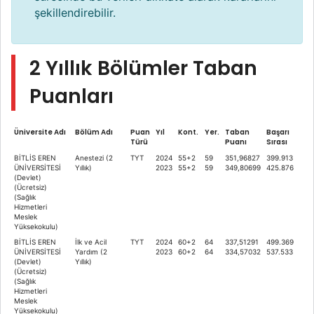
şekillendirebilir.
2 Yıllık Bölümler Taban
Puanları
Üniversite Adı
Bölüm Adı
Puan
Yıl
Kont.
Yer.
Taban
Başarı
Türü
Puanı
Sırası
BİTLİS EREN
Anestezi (2
TYT
2024
55+2
59
351,96827
399.913
ÜNİVERSİTESİ
Yıllık)
2023
55+2
59
349,80699
425.876
(Devlet)
(Ücretsiz)
(Sağlık
Hizmetleri
Meslek
Yüksekokulu)
BİTLİS EREN
İlk ve Acil
TYT
2024
60+2
64
337,51291
499.369
ÜNİVERSİTESİ
Yardım (2
2023
60+2
64
334,57032
537.533
(Devlet)
Yıllık)
(Ücretsiz)
(Sağlık
Hizmetleri
Meslek
Yüksekokulu)