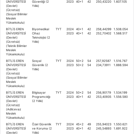
ÜNİVERSİTESİ
Güvenliği (2
2023
40+1
42
250,43220
1.607.105
(Devlet)
Yıllık)
(Ücretsiz)
(Sosyal Bilimler
Meslek
Yüksekokulu)
BİTLİS EREN
Biyomedikal
TYT
2024
40+1
42
258,44299
1.508.054
ÜNİVERSİTESİ
Cihaz
2023
40+1
42
252,70402
1.568.517
(Devlet)
Teknolojisi (2
(Ücretsiz)
Yıllık)
(Teknik Bilimler
Meslek
Yüksekokulu)
BİTLİS EREN
Sosyal
TYT
2024
50+2
54
257,92587
1.516.767
ÜNİVERSİTESİ
Güvenlik (2
2023
50+2
54
234,73911
1.888.594
(Devlet)
Yıllık)
(Ücretsiz)
(Sosyal Bilimler
Meslek
Yüksekokulu)
BİTLİS EREN
Bilgisayar
TYT
2024
50+2
54
256,90179
1.534.199
ÜNİVERSİTESİ
Programcılığı
2023
40+1
42
253,40935
1.556.580
(Devlet)
(2 Yıllık)
(Ücretsiz)
(Adilcevaz
Meslek
Yüksekokulu)
BİTLİS EREN
Özel Güvenlik
TYT
2024
45+2
49
255,94023
1.550.621
ÜNİVERSİTESİ
ve Koruma (2
2023
40+1
42
245,54893
1.691.922
(Devlet)
Yıllık)