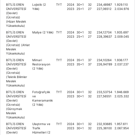
BİTLİS EREN
Lojistik (2
TYT
2024
30+1
32
234,48987
1.929.110
ÜNİVERSİTESİ
Yıllık)
2023
25+1
27
227,06512
2.034.976
(Devlet)
(Ücretsiz)
(Hizan Meslek
Yüksekokulu)
BİTLİS EREN
Maliye (2 Yıllık)
TYT
2024
30+1
32
234,12704
1.935.697
ÜNİVERSİTESİ
2023
25+1
27
228,39637
2.009.045
(Devlet)
(Ücretsiz) (Ahlat
Meslek
Yüksekokulu)
BİTLİS EREN
Mimari
TYT
2024
35+1
37
234,10264
1.936.177
ÜNİVERSİTESİ
Restorasyon
2023
35+1
37
226,94789
2.037.237
(Devlet)
(2 Yıllık)
(Ücretsiz)
(Teknik Bilimler
Meslek
Yüksekokulu)
BİTLİS EREN
Fotoğrafçılık
TYT
2024
30+1
32
233,53754
1.946.669
ÜNİVERSİTESİ
ve
2023
30+1
32
227,56551
2.025.332
(Devlet)
Kameramanlık
(Ücretsiz)
(2 Yıllık)
(Güroymak
Meslek
Yüksekokulu)
BİTLİS EREN
Ulaştırma ve
TYT
2024
30+1
32
232,93685
1.957.611
ÜNİVERSİTESİ
Trafik
2023
30+1
32
225,36100
2.067.954
(Devlet)
Hizmetleri (2