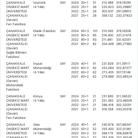
ÇANAKKALE
İstatistik
SAY
2024
30+1
31
210.489
319,19295
ONSEKİZ MART
(4 Yıllık)
2023
25+1
26
225.823
333,29887
ÜNİVERSİTESİ
2022
25+1
26
302.637
297,09910
(ÇANAKKALE)
2021
25+1
26
358.132
233,37923
(Devlet)
Fen Fakültesi
ÇANAKKALE
Ebelik (Fakülte)
SAY
2024
95+3
101
210.565
319,16506
ONSEKİZ MART
(4 Yıllık)
2023
90+3
95
216.400
337,21478
ÜNİVERSİTESİ
2022
90+3
93
211.861
331,62051
(ÇANAKKALE)
2021
80+2
82
204.409
280,27982
(Devlet)
Sağlık Bilimleri
Fakültesi
ÇANAKKALE
İnşaat
SAY
2024
40+1
41
231.826
311,09111
ONSEKİZ MART
Mühendisliği
2023
60+2
62
253.064
322,87077
ÜNİVERSİTESİ
(4 Yıllık)
2022
60+2
62
272.405
307,15146
(ÇANAKKALE)
2021
60+2
62
279.889
253,48524
(Devlet)
Mühendislik
Fakültesi
ÇANAKKALE
Kimya
SAY
2024
20+1
21
231.895
311,06532
ONSEKİZ MART
(4 Yıllık)
2023
20+1
21
251.393
323,46509
ÜNİVERSİTESİ
2022
20+1
21
286.418
302,32051
(ÇANAKKALE)
2021
20+1
21
318.358
243,00318
(Devlet)
Fen Fakültesi
ÇANAKKALE
Gıda
SAY
2024
40+1
41
240.878
307,88347
ONSEKİZ MART
Mühendisliği
2023
50+2
52
255.400
322,01361
ÜNİVERSİTESİ
(4 Yıllık)
2022
50+2
52
268.179
308,64978
(ÇANAKKALE)
2021
50+2
52
283.406
252,46548