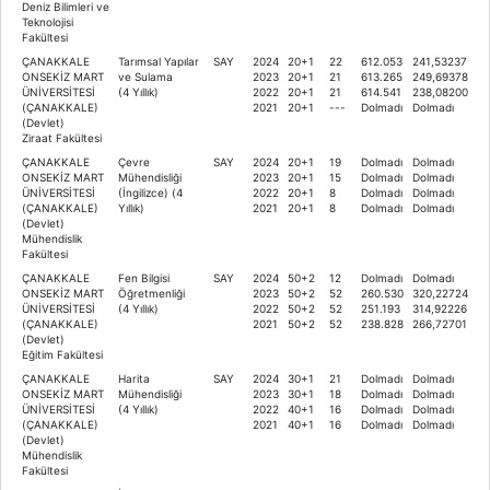
Deniz Bilimleri ve
Teknolojisi
Fakültesi
ÇANAKKALE
Tarımsal Yapılar
SAY
2024
20+1
22
612.053
241,53237
ONSEKİZ MART
ve Sulama
2023
20+1
21
613.265
249,69378
ÜNİVERSİTESİ
(4 Yıllık)
2022
20+1
21
614.541
238,08200
(ÇANAKKALE)
2021
20+1
---
Dolmadı
Dolmadı
(Devlet)
Ziraat Fakültesi
ÇANAKKALE
Çevre
SAY
2024
20+1
19
Dolmadı
Dolmadı
ONSEKİZ MART
Mühendisliği
2023
20+1
15
Dolmadı
Dolmadı
ÜNİVERSİTESİ
(İngilizce) (4
2022
20+1
8
Dolmadı
Dolmadı
(ÇANAKKALE)
Yıllık)
2021
20+1
8
Dolmadı
Dolmadı
(Devlet)
Mühendislik
Fakültesi
ÇANAKKALE
Fen Bilgisi
SAY
2024
50+2
12
Dolmadı
Dolmadı
ONSEKİZ MART
Öğretmenliği
2023
50+2
52
260.530
320,22724
ÜNİVERSİTESİ
(4 Yıllık)
2022
50+2
52
251.193
314,92226
(ÇANAKKALE)
2021
50+2
52
238.828
266,72701
(Devlet)
Eğitim Fakültesi
ÇANAKKALE
Harita
SAY
2024
30+1
21
Dolmadı
Dolmadı
ONSEKİZ MART
Mühendisliği
2023
30+1
18
Dolmadı
Dolmadı
ÜNİVERSİTESİ
(4 Yıllık)
2022
40+1
16
Dolmadı
Dolmadı
(ÇANAKKALE)
2021
40+1
16
Dolmadı
Dolmadı
(Devlet)
Mühendislik
Fakültesi