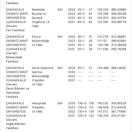
Fakültesi
ÇANAKKALE
Moleküler
SAY
2024
25+1
27
105.033
380,20866
ONSEKİZ MART
Biyoloji ve
2023
60+2
62
103.268
406,06249
ÜNİVERSİTESİ
Genetik
2022
60+2
62
105.870
400,20765
(ÇANAKKALE)
(İngilizce) (4
2021
60+2
62
122.169
325,86779
(Devlet)
Yıllık)
Fen Fakültesi
ÇANAKKALE
Kimya
SAY
2024
30+1
31
110.278
375,98867
ONSEKİZ MART
Mühendisliği
2023
25+1
26
111.151
399,61984
ÜNİVERSİTESİ
(4 Yıllık)
2022
25+1
26
139.796
373,08459
(ÇANAKKALE)
2021
25+1
26
171.536
295,78268
(Devlet)
Mühendislik
Fakültesi
ÇANAKKALE
Deniz Ulaştırma
SAY
2024
20+1
21
120.488
368,12659
ONSEKİZ MART
İşletme
2023
---
---
---
---
ÜNİVERSİTESİ
Mühendisliği
2022
---
---
---
---
(ÇANAKKALE)
(Fakülte)
2021
---
---
---
---
(Devlet)
(4 Yıllık)
Deniz Bilimleri ve
Teknolojisi
Fakültesi
ÇANAKKALE
Hemşirelik
SAY
2024
130+4
138
140.130
354,85529
ONSEKİZ MART
(Fakülte)
2023
130+4
137
146.659
373,94318
ÜNİVERSİTESİ
(4 Yıllık)
2022
130+4
134
147.513
367,71949
(ÇANAKKALE)
2021
120+3
123
139.203
314,27241
(Devlet)
Sağlık Bilimleri
Fakültesi