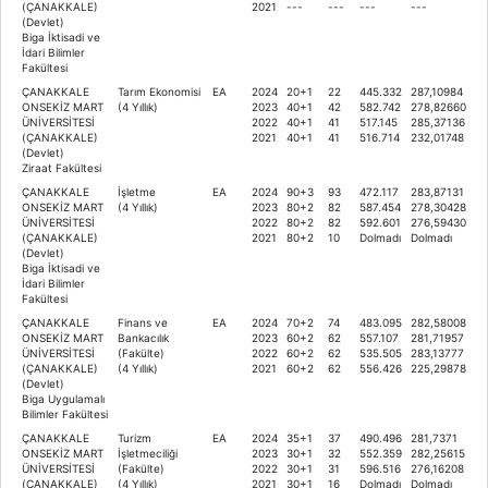
(ÇANAKKALE)
2021
---
---
---
---
(Devlet)
Biga İktisadi ve
İdari Bilimler
Fakültesi
ÇANAKKALE
Tarım Ekonomisi
EA
2024
20+1
22
445.332
287,10984
ONSEKİZ MART
(4 Yıllık)
2023
40+1
42
582.742
278,82660
ÜNİVERSİTESİ
2022
40+1
41
517.145
285,37136
(ÇANAKKALE)
2021
40+1
41
516.714
232,01748
(Devlet)
Ziraat Fakültesi
ÇANAKKALE
İşletme
EA
2024
90+3
93
472.117
283,87131
ONSEKİZ MART
(4 Yıllık)
2023
80+2
82
587.454
278,30428
ÜNİVERSİTESİ
2022
80+2
82
592.601
276,59430
(ÇANAKKALE)
2021
80+2
10
Dolmadı
Dolmadı
(Devlet)
Biga İktisadi ve
İdari Bilimler
Fakültesi
ÇANAKKALE
Finans ve
EA
2024
70+2
74
483.095
282,58008
ONSEKİZ MART
Bankacılık
2023
60+2
62
557.107
281,71957
ÜNİVERSİTESİ
(Fakülte)
2022
60+2
62
535.505
283,13777
(ÇANAKKALE)
(4 Yıllık)
2021
60+2
62
556.426
225,29878
(Devlet)
Biga Uygulamalı
Bilimler Fakültesi
ÇANAKKALE
Turizm
EA
2024
35+1
37
490.496
281,7371
ONSEKİZ MART
İşletmeciliği
2023
30+1
32
552.359
282,25615
ÜNİVERSİTESİ
(Fakülte)
2022
30+1
31
596.516
276,16208
(ÇANAKKALE)
(4 Yıllık)
2021
30+1
16
Dolmadı
Dolmadı