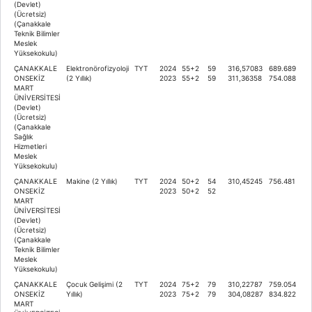
(Devlet)
(Ücretsiz)
(Çanakkale
Teknik Bilimler
Meslek
Yüksekokulu)
ÇANAKKALE
Elektronörofizyoloji
TYT
2024
55+2
59
316,57083
689.689
ONSEKİZ
(2 Yıllık)
2023
55+2
59
311,36358
754.088
MART
ÜNİVERSİTESİ
(Devlet)
(Ücretsiz)
(Çanakkale
Sağlık
Hizmetleri
Meslek
Yüksekokulu)
ÇANAKKALE
Makine (2 Yıllık)
TYT
2024
50+2
54
310,45245
756.481
ONSEKİZ
2023
50+2
52
MART
ÜNİVERSİTESİ
(Devlet)
(Ücretsiz)
(Çanakkale
Teknik Bilimler
Meslek
Yüksekokulu)
ÇANAKKALE
Çocuk Gelişimi (2
TYT
2024
75+2
79
310,22787
759.054
ONSEKİZ
Yıllık)
2023
75+2
79
304,08287
834.822
MART