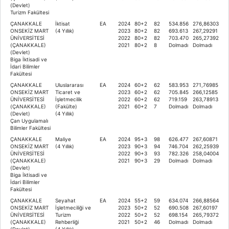
(Devlet)
Turizm Fakültesi
ÇANAKKALE
İktisat
EA
2024
80+2
82
534.856
276,86303
ONSEKİZ MART
(4 Yıllık)
2023
80+2
82
693.613
267,29291
ÜNİVERSİTESİ
2022
80+2
82
703.470
265,27392
(ÇANAKKALE)
2021
80+2
8
Dolmadı
Dolmadı
(Devlet)
Biga İktisadi ve
İdari Bilimler
Fakültesi
ÇANAKKALE
Uluslararası
EA
2024
60+2
62
583.953
271,76985
ONSEKİZ MART
Ticaret ve
2023
60+2
62
705.845
266,12585
ÜNİVERSİTESİ
İşletmecilik
2022
60+2
62
719.159
263,78913
(ÇANAKKALE)
(Fakülte)
2021
60+2
7
Dolmadı
Dolmadı
(Devlet)
(4 Yıllık)
Çan Uygulamalı
Bilimler Fakültesi
ÇANAKKALE
Maliye
EA
2024
95+3
98
626.477
267,60871
ONSEKİZ MART
(4 Yıllık)
2023
90+3
94
746.704
262,25939
ÜNİVERSİTESİ
2022
90+3
93
782.326
258,04004
(ÇANAKKALE)
2021
90+3
29
Dolmadı
Dolmadı
(Devlet)
Biga İktisadi ve
İdari Bilimler
Fakültesi
ÇANAKKALE
Seyahat
EA
2024
55+2
59
634.074
266,88564
ONSEKİZ MART
İşletmeciliği ve
2023
50+2
52
690.508
267,60197
ÜNİVERSİTESİ
Turizm
2022
50+2
52
698.154
265,79372
(ÇANAKKALE)
Rehberliği
2021
50+2
46
Dolmadı
Dolmadı
(Devlet)
(4 Yıllık)