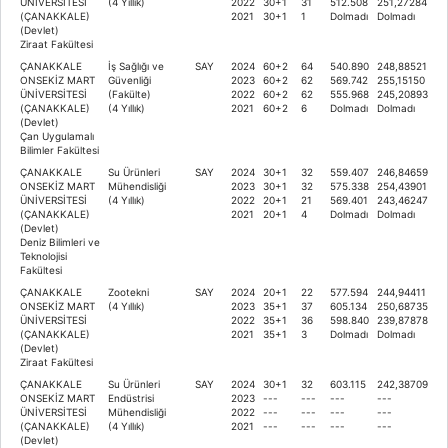
ÜNİVERSİTESİ
(4 Yıllık)
2022
30+1
31
512.508
251,27284
(ÇANAKKALE)
2021
30+1
1
Dolmadı
Dolmadı
(Devlet)
Ziraat Fakültesi
ÇANAKKALE
İş Sağlığı ve
SAY
2024
60+2
64
540.890
248,88521
ONSEKİZ MART
Güvenliği
2023
60+2
62
569.742
255,15150
ÜNİVERSİTESİ
(Fakülte)
2022
60+2
62
555.968
245,20893
(ÇANAKKALE)
(4 Yıllık)
2021
60+2
6
Dolmadı
Dolmadı
(Devlet)
Çan Uygulamalı
Bilimler Fakültesi
ÇANAKKALE
Su Ürünleri
SAY
2024
30+1
32
559.407
246,84659
ONSEKİZ MART
Mühendisliği
2023
30+1
32
575.338
254,43901
ÜNİVERSİTESİ
(4 Yıllık)
2022
20+1
21
569.401
243,46247
(ÇANAKKALE)
2021
20+1
4
Dolmadı
Dolmadı
(Devlet)
Deniz Bilimleri ve
Teknolojisi
Fakültesi
ÇANAKKALE
Zootekni
SAY
2024
20+1
22
577.594
244,94411
ONSEKİZ MART
(4 Yıllık)
2023
35+1
37
605.134
250,68735
ÜNİVERSİTESİ
2022
35+1
36
598.840
239,87878
(ÇANAKKALE)
2021
35+1
3
Dolmadı
Dolmadı
(Devlet)
Ziraat Fakültesi
ÇANAKKALE
Su Ürünleri
SAY
2024
30+1
32
603.115
242,38709
ONSEKİZ MART
Endüstrisi
2023
---
---
---
---
ÜNİVERSİTESİ
Mühendisliği
2022
---
---
---
---
(ÇANAKKALE)
(4 Yıllık)
2021
---
---
---
---
(Devlet)