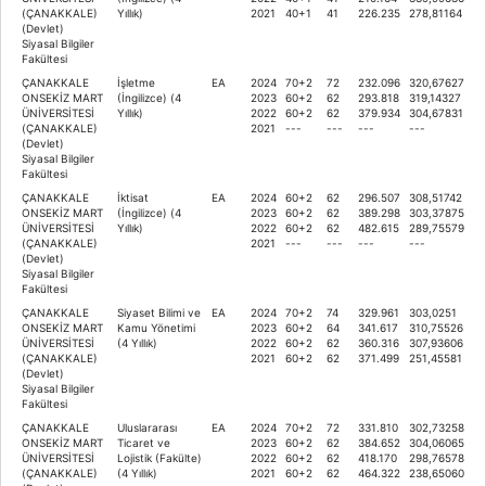
(ÇANAKKALE)
Yıllık)
2021
40+1
41
226.235
278,81164
(Devlet)
Siyasal Bilgiler
Fakültesi
ÇANAKKALE
İşletme
EA
2024
70+2
72
232.096
320,67627
ONSEKİZ MART
(İngilizce) (4
2023
60+2
62
293.818
319,14327
ÜNİVERSİTESİ
Yıllık)
2022
60+2
62
379.934
304,67831
(ÇANAKKALE)
2021
---
---
---
---
(Devlet)
Siyasal Bilgiler
Fakültesi
ÇANAKKALE
İktisat
EA
2024
60+2
62
296.507
308,51742
ONSEKİZ MART
(İngilizce) (4
2023
60+2
62
389.298
303,37875
ÜNİVERSİTESİ
Yıllık)
2022
60+2
62
482.615
289,75579
(ÇANAKKALE)
2021
---
---
---
---
(Devlet)
Siyasal Bilgiler
Fakültesi
ÇANAKKALE
Siyaset Bilimi ve
EA
2024
70+2
74
329.961
303,0251
ONSEKİZ MART
Kamu Yönetimi
2023
60+2
64
341.617
310,75526
ÜNİVERSİTESİ
(4 Yıllık)
2022
60+2
62
360.316
307,93606
(ÇANAKKALE)
2021
60+2
62
371.499
251,45581
(Devlet)
Siyasal Bilgiler
Fakültesi
ÇANAKKALE
Uluslararası
EA
2024
70+2
72
331.810
302,73258
ONSEKİZ MART
Ticaret ve
2023
60+2
62
384.652
304,06065
ÜNİVERSİTESİ
Lojistik (Fakülte)
2022
60+2
62
418.170
298,76578
(ÇANAKKALE)
(4 Yıllık)
2021
60+2
62
464.322
238,65060