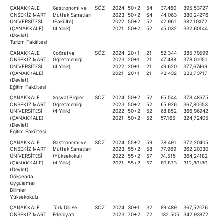
ÇANAKKALE
Gastronomi ve
SÖZ
2024
50+2
54
37.460
395,53727
ONSEKİZ MART
Mutfak Sanatları
2023
50+2
54
44.063
380,24276
ÜNİVERSİTESİ
(Fakülte)
2022
50+2
52
42.961
382,10372
(ÇANAKKALE)
(4 Yıllık)
2021
50+2
52
45.032
332,60144
(Devlet)
Turizm Fakültesi
ÇANAKKALE
Coğrafya
SÖZ
2024
20+1
21
52.344
385,79599
ONSEKİZ MART
Öğretmenliği
2023
20+1
21
47.488
378,01051
ÜNİVERSİTESİ
(4 Yıllık)
2022
20+1
21
49.620
377,67469
(ÇANAKKALE)
2021
20+1
21
43.432
333,73717
(Devlet)
Eğitim Fakültesi
ÇANAKKALE
Sosyal Bilgiler
SÖZ
2024
50+2
52
65.544
378,48675
ONSEKİZ MART
Öğretmenliği
2023
50+2
52
65.926
367,80653
ÜNİVERSİTESİ
(4 Yıllık)
2022
50+2
52
68.852
366,96942
(ÇANAKKALE)
2021
50+2
52
57.165
324,72405
(Devlet)
Eğitim Fakültesi
ÇANAKKALE
Gastronomi ve
SÖZ
2024
55+2
59
78.491
372,20405
ONSEKİZ MART
Mutfak Sanatları
2023
55+2
58
77.969
362,20030
ÜNİVERSİTESİ
(Yüksekokul)
2022
55+2
57
74.515
364,24182
(ÇANAKKALE)
(4 Yıllık)
2021
55+2
57
80.873
312,80180
(Devlet)
Gökçeada
Uygulamalı
Bilimler
Yüksekokulu
ÇANAKKALE
Türk Dili ve
SÖZ
2024
30+1
32
89.489
367,52676
ONSEKİZ MART
Edebiyatı
2023
70+2
72
132.505
342,93872