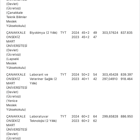
(Devlet)
(Ücretsiz)
(Çanakkale
Teknik Bilimler
Meslek
Yüksekokulu)
ÇANAKKALE
Biyokimya (2 Yıllık)
TYT
2024
45+2
49
303,57624
837.835
ONSEKİZ
2023
45+2
47
MART
ÜNİVERSİTESİ
(Devlet)
(Ücretsiz)
(Lapseki
Meslek
Yüksekokulu)
ÇANAKKALE
Laborant ve
TYT
2024
50+2
54
303,45428
839.397
ONSEKİZ
Veteriner Sağlık (2
2023
40+1
42
297,04910
918.464
MART
Yıllık)
ÜNİVERSİTESİ
(Devlet)
(Ücretsiz)
(Yenice
Meslek
Yüksekokulu)
ÇANAKKALE
Laboratuvar
TYT
2024
60+2
64
299,65828
886.950
ONSEKİZ
Teknolojisi (2 Yıllık)
2023
60+2
62
MART
ÜNİVERSİTESİ
(Devlet)
(Ücretsiz)