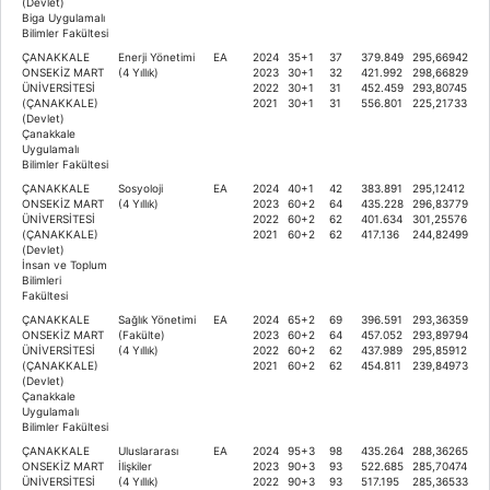
(Devlet)
Biga Uygulamalı
Bilimler Fakültesi
ÇANAKKALE
Enerji Yönetimi
EA
2024
35+1
37
379.849
295,66942
ONSEKİZ MART
(4 Yıllık)
2023
30+1
32
421.992
298,66829
ÜNİVERSİTESİ
2022
30+1
31
452.459
293,80745
(ÇANAKKALE)
2021
30+1
31
556.801
225,21733
(Devlet)
Çanakkale
Uygulamalı
Bilimler Fakültesi
ÇANAKKALE
Sosyoloji
EA
2024
40+1
42
383.891
295,12412
ONSEKİZ MART
(4 Yıllık)
2023
60+2
64
435.228
296,83779
ÜNİVERSİTESİ
2022
60+2
62
401.634
301,25576
(ÇANAKKALE)
2021
60+2
62
417.136
244,82499
(Devlet)
İnsan ve Toplum
Bilimleri
Fakültesi
ÇANAKKALE
Sağlık Yönetimi
EA
2024
65+2
69
396.591
293,36359
ONSEKİZ MART
(Fakülte)
2023
60+2
64
457.052
293,89794
ÜNİVERSİTESİ
(4 Yıllık)
2022
60+2
62
437.989
295,85912
(ÇANAKKALE)
2021
60+2
62
454.811
239,84973
(Devlet)
Çanakkale
Uygulamalı
Bilimler Fakültesi
ÇANAKKALE
Uluslararası
EA
2024
95+3
98
435.264
288,36265
ONSEKİZ MART
İlişkiler
2023
90+3
93
522.685
285,70474
ÜNİVERSİTESİ
(4 Yıllık)
2022
90+3
93
517.195
285,36533