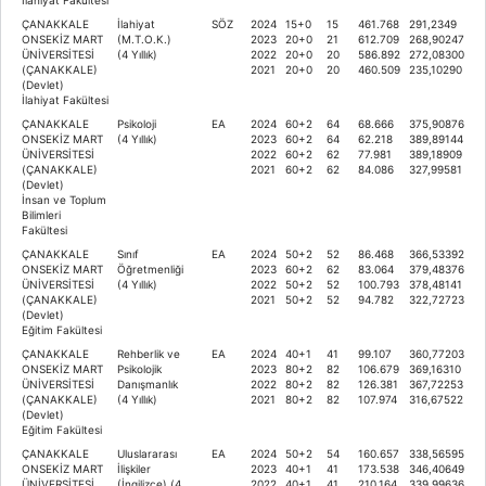
ÇANAKKALE
İlahiyat
SÖZ
2024
15+0
15
461.768
291,2349
ONSEKİZ MART
(M.T.O.K.)
2023
20+0
21
612.709
268,90247
ÜNİVERSİTESİ
(4 Yıllık)
2022
20+0
20
586.892
272,08300
(ÇANAKKALE)
2021
20+0
20
460.509
235,10290
(Devlet)
İlahiyat Fakültesi
ÇANAKKALE
Psikoloji
EA
2024
60+2
64
68.666
375,90876
ONSEKİZ MART
(4 Yıllık)
2023
60+2
64
62.218
389,89144
ÜNİVERSİTESİ
2022
60+2
62
77.981
389,18909
(ÇANAKKALE)
2021
60+2
62
84.086
327,99581
(Devlet)
İnsan ve Toplum
Bilimleri
Fakültesi
ÇANAKKALE
Sınıf
EA
2024
50+2
52
86.468
366,53392
ONSEKİZ MART
Öğretmenliği
2023
60+2
62
83.064
379,48376
ÜNİVERSİTESİ
(4 Yıllık)
2022
50+2
52
100.793
378,48141
(ÇANAKKALE)
2021
50+2
52
94.782
322,72723
(Devlet)
Eğitim Fakültesi
ÇANAKKALE
Rehberlik ve
EA
2024
40+1
41
99.107
360,77203
ONSEKİZ MART
Psikolojik
2023
80+2
82
106.679
369,16310
ÜNİVERSİTESİ
Danışmanlık
2022
80+2
82
126.381
367,72253
(ÇANAKKALE)
(4 Yıllık)
2021
80+2
82
107.974
316,67522
(Devlet)
Eğitim Fakültesi
ÇANAKKALE
Uluslararası
EA
2024
50+2
54
160.657
338,56595
ONSEKİZ MART
İlişkiler
2023
40+1
41
173.538
346,40649
ÜNİVERSİTESİ
(İngilizce) (4
2022
40+1
41
210.164
339,99636