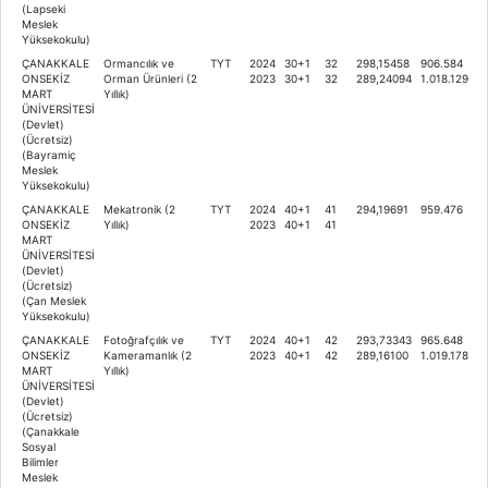
(Lapseki
Meslek
Yüksekokulu)
ÇANAKKALE
Ormancılık ve
TYT
2024
30+1
32
298,15458
906.584
ONSEKİZ
Orman Ürünleri (2
2023
30+1
32
289,24094
1.018.129
MART
Yıllık)
ÜNİVERSİTESİ
(Devlet)
(Ücretsiz)
(Bayramiç
Meslek
Yüksekokulu)
ÇANAKKALE
Mekatronik (2
TYT
2024
40+1
41
294,19691
959.476
ONSEKİZ
Yıllık)
2023
40+1
41
MART
ÜNİVERSİTESİ
(Devlet)
(Ücretsiz)
(Çan Meslek
Yüksekokulu)
ÇANAKKALE
Fotoğrafçılık ve
TYT
2024
40+1
42
293,73343
965.648
ONSEKİZ
Kameramanlık (2
2023
40+1
42
289,16100
1.019.178
MART
Yıllık)
ÜNİVERSİTESİ
(Devlet)
(Ücretsiz)
(Çanakkale
Sosyal
Bilimler
Meslek