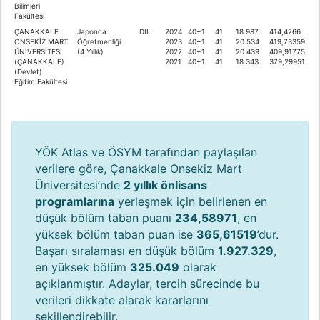
Bilimleri
Fakültesi
ÇANAKKALE
Japonca
DIL
2024
40+1
41
18.987
414,4266
ONSEKİZ MART
Öğretmenliği
2023
40+1
41
20.534
419,73359
ÜNİVERSİTESİ
(4 Yıllık)
2022
40+1
41
20.439
409,91775
(ÇANAKKALE)
2021
40+1
41
18.343
379,29951
(Devlet)
Eğitim Fakültesi
YÖK Atlas ve ÖSYM tarafından paylaşılan
verilere göre, Çanakkale Onsekiz Mart
Üniversitesi’nde
2 yıllık önlisans
programlarına
yerleşmek için belirlenen en
düşük bölüm taban puanı
234,58971
, en
yüksek bölüm taban puan ise
365,61519
’dur.
Başarı sıralaması en düşük bölüm
1.927.329
,
en yüksek bölüm
325.049
olarak
açıklanmıştır. Adaylar, tercih sürecinde bu
verileri dikkate alarak kararlarını
şekillendirebilir.