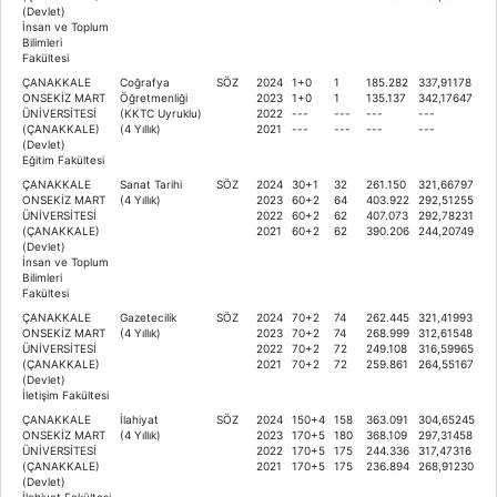
(Devlet)
İnsan ve Toplum
Bilimleri
Fakültesi
ÇANAKKALE
Coğrafya
SÖZ
2024
1+0
1
185.282
337,91178
ONSEKİZ MART
Öğretmenliği
2023
1+0
1
135.137
342,17647
ÜNİVERSİTESİ
(KKTC Uyruklu)
2022
---
---
---
---
(ÇANAKKALE)
(4 Yıllık)
2021
---
---
---
---
(Devlet)
Eğitim Fakültesi
ÇANAKKALE
Sanat Tarihi
SÖZ
2024
30+1
32
261.150
321,66797
ONSEKİZ MART
(4 Yıllık)
2023
60+2
64
403.922
292,51255
ÜNİVERSİTESİ
2022
60+2
62
407.073
292,78231
(ÇANAKKALE)
2021
60+2
62
390.206
244,20749
(Devlet)
İnsan ve Toplum
Bilimleri
Fakültesi
ÇANAKKALE
Gazetecilik
SÖZ
2024
70+2
74
262.445
321,41993
ONSEKİZ MART
(4 Yıllık)
2023
70+2
74
268.999
312,61548
ÜNİVERSİTESİ
2022
70+2
72
249.108
316,59965
(ÇANAKKALE)
2021
70+2
72
259.861
264,55167
(Devlet)
İletişim Fakültesi
ÇANAKKALE
İlahiyat
SÖZ
2024
150+4
158
363.091
304,65245
ONSEKİZ MART
(4 Yıllık)
2023
170+5
180
368.109
297,31458
ÜNİVERSİTESİ
2022
170+5
175
244.336
317,47316
(ÇANAKKALE)
2021
170+5
175
236.894
268,91230
(Devlet)
İlahiyat Fakültesi