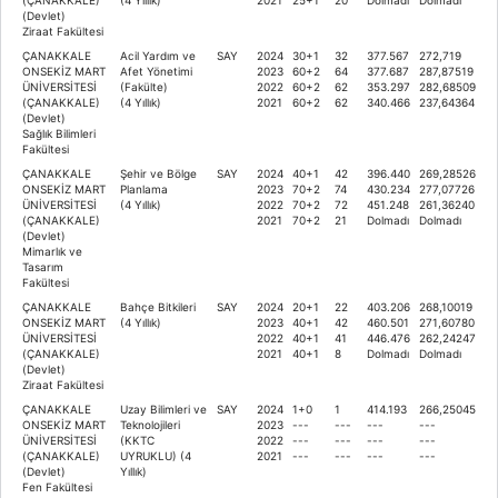
(Devlet)
Ziraat Fakültesi
ÇANAKKALE
Acil Yardım ve
SAY
2024
30+1
32
377.567
272,719
ONSEKİZ MART
Afet Yönetimi
2023
60+2
64
377.687
287,87519
ÜNİVERSİTESİ
(Fakülte)
2022
60+2
62
353.297
282,68509
(ÇANAKKALE)
(4 Yıllık)
2021
60+2
62
340.466
237,64364
(Devlet)
Sağlık Bilimleri
Fakültesi
ÇANAKKALE
Şehir ve Bölge
SAY
2024
40+1
42
396.440
269,28526
ONSEKİZ MART
Planlama
2023
70+2
74
430.234
277,07726
ÜNİVERSİTESİ
(4 Yıllık)
2022
70+2
72
451.248
261,36240
(ÇANAKKALE)
2021
70+2
21
Dolmadı
Dolmadı
(Devlet)
Mimarlık ve
Tasarım
Fakültesi
ÇANAKKALE
Bahçe Bitkileri
SAY
2024
20+1
22
403.206
268,10019
ONSEKİZ MART
(4 Yıllık)
2023
40+1
42
460.501
271,60780
ÜNİVERSİTESİ
2022
40+1
41
446.476
262,24247
(ÇANAKKALE)
2021
40+1
8
Dolmadı
Dolmadı
(Devlet)
Ziraat Fakültesi
ÇANAKKALE
Uzay Bilimleri ve
SAY
2024
1+0
1
414.193
266,25045
ONSEKİZ MART
Teknolojileri
2023
---
---
---
---
ÜNİVERSİTESİ
(KKTC
2022
---
---
---
---
(ÇANAKKALE)
UYRUKLU) (4
2021
---
---
---
---
(Devlet)
Yıllık)
Fen Fakültesi