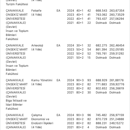
Turizm Fakültesi
ÇANAKKALE
Felsefe
EA
2024
40+1
42
668.543
263,67354
ONSEKİZ MART
(4 Yıllık)
2023
40+1
41
763.062
260,73529
ÜNİVERSİTESİ
2022
40+1
41
793.437
257,06294
(ÇANAKKALE)
2021
40+1
22
Dolmadı
Dolmadı
(Devlet)
İnsan ve Toplum
Bilimleri
Fakültesi
ÇANAKKALE
Arkeoloji
EA
2024
30+1
32
682.275
262,46454
ONSEKİZ MART
(4 Yıllık)
2023
50+2
54
861.394
252,05185
ÜNİVERSİTESİ
2022
50+2
52
765.761
259,51292
(ÇANAKKALE)
2021
50+2
15
Dolmadı
Dolmadı
(Devlet)
İnsan ve Toplum
Bilimleri
Fakültesi
ÇANAKKALE
Kamu Yönetimi
EA
2024
90+3
93
688.929
261,88176
ONSEKİZ MART
(4 Yıllık)
2023
80+2
82
771.883
259,92776
ÜNİVERSİTESİ
2022
80+2
82
802.652
256,26619
(ÇANAKKALE)
2021
80+2
30
Dolmadı
Dolmadı
(Devlet)
Biga İktisadi ve
İdari Bilimler
Fakültesi
ÇANAKKALE
Çalışma
EA
2024
90+3
96
745.482
256,97159
ONSEKİZ MART
Ekonomisi ve
2023
80+2
82
870.729
251,24888
ÜNİVERSİTESİ
Endüstri İlişkileri
2022
80+2
82
888.231
249,15272
(ÇANAKKALE)
(4 Yıllık)
2021
80+2
4
Dolmadı
Dolmadı