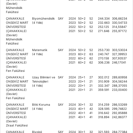
(Devlet)
Mühendislik
Fakültesi
ÇANAKKALE
Biyomühendislik
SAY
2024
50+2
52
244.334
306,66234
ONSEKİZ MART
(4 Yıllık)
2023
50+2
52
232.663
330,54733
ÜNİVERSİTESİ
2022
50+2
52
252.125
314,55847
(ÇANAKKALE)
2021
50+2
52
271.646
255,97172
(Devlet)
Mühendislik
Fakültesi
ÇANAKKALE
Matematik
SAY
2024
50+2
52
253.730
303,53024
ONSEKİZ MART
(4 Yıllık)
2023
60+2
63
240.747
327,39953
ÜNİVERSİTESİ
2022
60+2
62
270.158
307,93537
(ÇANAKKALE)
2021
60+2
62
306.236
246,17041
(Devlet)
Fen Fakültesi
ÇANAKKALE
Uzay Bilimleri ve
SAY
2024
25+1
27
302.012
289,60958
ONSEKİZ MART
Teknolojileri
2023
20+1
21
310.909
304,56244
ÜNİVERSİTESİ
(4 Yıllık)
2022
20+1
21
332.347
288,37055
(ÇANAKKALE)
2021
20+1
21
359.591
233,00400
(Devlet)
Fen Fakültesi
ÇANAKKALE
Bitki Koruma
SAY
2024
30+1
32
314.259
286,53269
ONSEKİZ MART
(4 Yıllık)
2023
40+1
42
328.595
299,74822
ÜNİVERSİTESİ
2022
40+1
41
316.642
292,85888
(ÇANAKKALE)
2021
40+1
41
318.894
242,86377
(Devlet)
Ziraat Fakültesi
ÇANAKKALE
Biyoloji
SAY
2024
30+1
32
321.593
284,77384