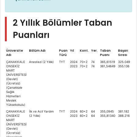
2 Yıllık Bölümler Taban
Puanları
Üniversite
Bölüm Adı
Puan
Yıl
Kont.
Yer.
Taban
Başarı
Adı
Türü
Puanı
Sırası
ÇANAKKALE
Anestezi (2 Yıllık)
TYT
2024
70+2
74
365,61519
325.049
ONSEKİZ
2023
70+2
74
361,54649
355.136
MART
ÜNİVERSİTESİ
(Devlet)
(Ücretsiz)
(Çanakkale
Sağlık
Hizmetleri
Meslek
Yüksekokulu)
ÇANAKKALE
İlk ve Acil Yardım
TYT
2024
60+2
64
355,0945
381.182
ONSEKİZ
(2 Yıllık)
2023
60+2
64
355,81340
388.216
MART
ÜNİVERSİTESİ
(Devlet)
(Ücretsiz)
(Çanakkale