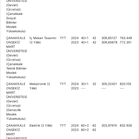
ÜNİVERSİTESİ
(Devlet)
(Ücretsiz)
(Çanakkale
Sosyal
Bilimler
Meslek
Yüksekokulu)
ÇANAKKALE
İç Mekan Tasarımı
TYT
2024
40+1
42
309,85127
763.449
ONSEKİZ
(2 Yıllık)
2023
40+1
42
309,65678
772.351
MART
ÜNİVERSİTESİ
(Devlet)
(Ücretsiz)
(Çanakkale
Teknik Bilimler
Meslek
Yüksekokulu)
ÇANAKKALE
Mekatronik (2
TYT
2024
30+1
32
305,02421
820.105
ONSEKİZ
Yıllık)
2023
---
---
---
MART
ÜNİVERSİTESİ
(Devlet)
(Ücretsiz)
(Denizcilik
Meslek
Yüksekokulu)
ÇANAKKALE
Elektrik (2 Yıllık)
TYT
2024
60+2
62
303,97474
832.926
ONSEKİZ
2023
60+2
62
MART
ÜNİVERSİTESİ