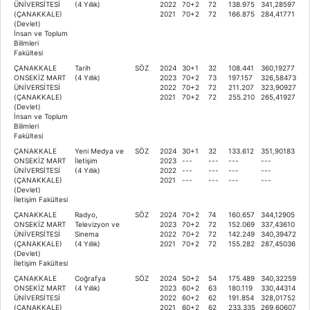
ÜNİVERSİTESİ
(4 Yıllık)
2022
70+2
72
138.975
341,28597
(ÇANAKKALE)
2021
70+2
72
166.875
284,41771
(Devlet)
İnsan ve Toplum
Bilimleri
Fakültesi
ÇANAKKALE
Tarih
SÖZ
2024
30+1
32
108.441
360,19277
ONSEKİZ MART
(4 Yıllık)
2023
70+2
73
197.157
326,58473
ÜNİVERSİTESİ
2022
70+2
72
211.207
323,90927
(ÇANAKKALE)
2021
70+2
72
255.210
265,41927
(Devlet)
İnsan ve Toplum
Bilimleri
Fakültesi
ÇANAKKALE
Yeni Medya ve
SÖZ
2024
30+1
32
133.612
351,90183
ONSEKİZ MART
İletişim
2023
---
---
---
---
ÜNİVERSİTESİ
(4 Yıllık)
2022
---
---
---
---
(ÇANAKKALE)
2021
---
---
---
---
(Devlet)
İletişim Fakültesi
ÇANAKKALE
Radyo,
SÖZ
2024
70+2
74
160.657
344,12905
ONSEKİZ MART
Televizyon ve
2023
70+2
72
152.069
337,43610
ÜNİVERSİTESİ
Sinema
2022
70+2
72
142.249
340,39472
(ÇANAKKALE)
(4 Yıllık)
2021
70+2
72
155.282
287,45036
(Devlet)
İletişim Fakültesi
ÇANAKKALE
Coğrafya
SÖZ
2024
50+2
54
175.489
340,32259
ONSEKİZ MART
(4 Yıllık)
2023
60+2
63
180.119
330,44314
ÜNİVERSİTESİ
2022
60+2
62
191.854
328,01752
(ÇANAKKALE)
2021
60+2
62
233.335
269,60607