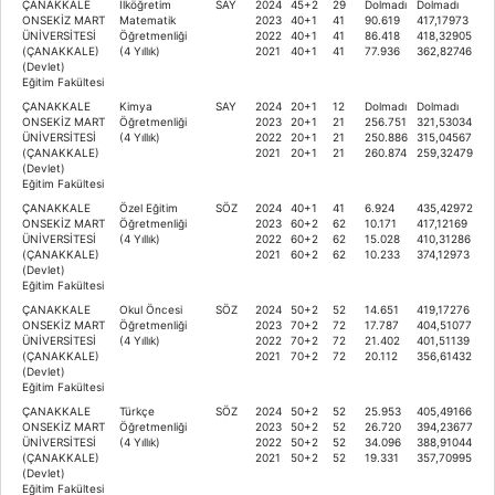
ÇANAKKALE
İlköğretim
SAY
2024
45+2
29
Dolmadı
Dolmadı
ONSEKİZ MART
Matematik
2023
40+1
41
90.619
417,17973
ÜNİVERSİTESİ
Öğretmenliği
2022
40+1
41
86.418
418,32905
(ÇANAKKALE)
(4 Yıllık)
2021
40+1
41
77.936
362,82746
(Devlet)
Eğitim Fakültesi
ÇANAKKALE
Kimya
SAY
2024
20+1
12
Dolmadı
Dolmadı
ONSEKİZ MART
Öğretmenliği
2023
20+1
21
256.751
321,53034
ÜNİVERSİTESİ
(4 Yıllık)
2022
20+1
21
250.886
315,04567
(ÇANAKKALE)
2021
20+1
21
260.874
259,32479
(Devlet)
Eğitim Fakültesi
ÇANAKKALE
Özel Eğitim
SÖZ
2024
40+1
41
6.924
435,42972
ONSEKİZ MART
Öğretmenliği
2023
60+2
62
10.171
417,12169
ÜNİVERSİTESİ
(4 Yıllık)
2022
60+2
62
15.028
410,31286
(ÇANAKKALE)
2021
60+2
62
10.233
374,12973
(Devlet)
Eğitim Fakültesi
ÇANAKKALE
Okul Öncesi
SÖZ
2024
50+2
52
14.651
419,17276
ONSEKİZ MART
Öğretmenliği
2023
70+2
72
17.787
404,51077
ÜNİVERSİTESİ
(4 Yıllık)
2022
70+2
72
21.402
401,51139
(ÇANAKKALE)
2021
70+2
72
20.112
356,61432
(Devlet)
Eğitim Fakültesi
ÇANAKKALE
Türkçe
SÖZ
2024
50+2
52
25.953
405,49166
ONSEKİZ MART
Öğretmenliği
2023
50+2
52
26.720
394,23677
ÜNİVERSİTESİ
(4 Yıllık)
2022
50+2
52
34.096
388,91044
(ÇANAKKALE)
2021
50+2
52
19.331
357,70995
(Devlet)
Eğitim Fakültesi