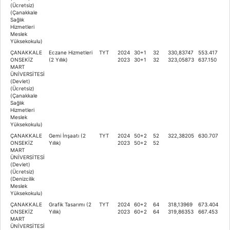
(Ücretsiz)
(Çanakkale
Sağlık
Hizmetleri
Meslek
Yüksekokulu)
ÇANAKKALE
Eczane Hizmetleri
TYT
2024
30+1
32
330,83747
553.417
ONSEKİZ
(2 Yıllık)
2023
30+1
32
323,05873
637.150
MART
ÜNİVERSİTESİ
(Devlet)
(Ücretsiz)
(Çanakkale
Sağlık
Hizmetleri
Meslek
Yüksekokulu)
ÇANAKKALE
Gemi İnşaatı (2
TYT
2024
50+2
52
322,38205
630.707
ONSEKİZ
Yıllık)
2023
50+2
52
MART
ÜNİVERSİTESİ
(Devlet)
(Ücretsiz)
(Denizcilik
Meslek
Yüksekokulu)
ÇANAKKALE
Grafik Tasarımı (2
TYT
2024
60+2
64
318,13969
673.404
ONSEKİZ
Yıllık)
2023
60+2
64
319,86353
667.453
MART
ÜNİVERSİTESİ