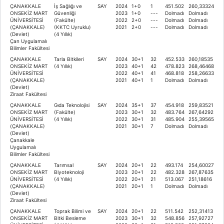
ÇANAKKALE
İş Sağlığı ve
SAY
2024
1+0
1
451.502
260,33324
ONSEKİZ MART
Güvenliği
2023
1+0
---
Dolmadı
Dolmadı
ÜNİVERSİTESİ
(Fakülte)
2022
2+0
---
Dolmadı
Dolmadı
(ÇANAKKALE)
(KKTC Uyruklu)
2021
2+0
---
Dolmadı
Dolmadı
(Devlet)
(4 Yıllık)
Çan Uygulamalı
Bilimler Fakültesi
ÇANAKKALE
Tarla Bitkileri
SAY
2024
30+1
32
452.533
260,18535
ONSEKİZ MART
(4 Yıllık)
2023
40+1
42
478.823
268,46468
ÜNİVERSİTESİ
2022
40+1
41
468.818
258,26633
(ÇANAKKALE)
2021
40+1
1
Dolmadı
Dolmadı
(Devlet)
Ziraat Fakültesi
ÇANAKKALE
Gıda Teknolojisi
SAY
2024
35+1
37
454.918
259,83521
ONSEKİZ MART
(Fakülte)
2023
30+1
32
483.764
267,64292
ÜNİVERSİTESİ
(4 Yıllık)
2022
30+1
31
485.904
255,39565
(ÇANAKKALE)
2021
30+1
7
Dolmadı
Dolmadı
(Devlet)
Çanakkale
Uygulamalı
Bilimler Fakültesi
ÇANAKKALE
Tarımsal
SAY
2024
20+1
22
493.174
254,60027
ONSEKİZ MART
Biyoteknoloji
2023
20+1
22
482.328
267,87635
ÜNİVERSİTESİ
(4 Yıllık)
2022
20+1
21
513.067
251,18616
(ÇANAKKALE)
2021
20+1
1
Dolmadı
Dolmadı
(Devlet)
Ziraat Fakültesi
ÇANAKKALE
Toprak Bilimi ve
SAY
2024
20+1
22
511.542
252,31413
ONSEKİZ MART
Bitki Besleme
2023
30+1
32
548.856
257,92727