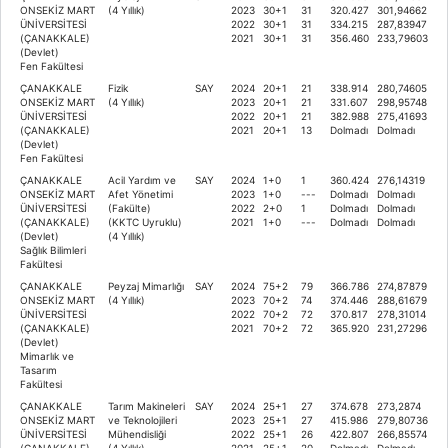
ONSEKİZ MART
(4 Yıllık)
2023
30+1
31
320.427
301,94662
ÜNİVERSİTESİ
2022
30+1
31
334.215
287,83947
(ÇANAKKALE)
2021
30+1
31
356.460
233,79603
(Devlet)
Fen Fakültesi
ÇANAKKALE
Fizik
SAY
2024
20+1
21
338.914
280,74605
ONSEKİZ MART
(4 Yıllık)
2023
20+1
21
331.607
298,95748
ÜNİVERSİTESİ
2022
20+1
21
382.988
275,41693
(ÇANAKKALE)
2021
20+1
13
Dolmadı
Dolmadı
(Devlet)
Fen Fakültesi
ÇANAKKALE
Acil Yardım ve
SAY
2024
1+0
1
360.424
276,14319
ONSEKİZ MART
Afet Yönetimi
2023
1+0
---
Dolmadı
Dolmadı
ÜNİVERSİTESİ
(Fakülte)
2022
2+0
1
Dolmadı
Dolmadı
(ÇANAKKALE)
(KKTC Uyruklu)
2021
1+0
---
Dolmadı
Dolmadı
(Devlet)
(4 Yıllık)
Sağlık Bilimleri
Fakültesi
ÇANAKKALE
Peyzaj Mimarlığı
SAY
2024
75+2
79
366.786
274,87879
ONSEKİZ MART
(4 Yıllık)
2023
70+2
74
374.446
288,61679
ÜNİVERSİTESİ
2022
70+2
72
370.817
278,31014
(ÇANAKKALE)
2021
70+2
72
365.920
231,27296
(Devlet)
Mimarlık ve
Tasarım
Fakültesi
ÇANAKKALE
Tarım Makineleri
SAY
2024
25+1
27
374.678
273,2874
ONSEKİZ MART
ve Teknolojileri
2023
25+1
27
415.986
279,80736
ÜNİVERSİTESİ
Mühendisliği
2022
25+1
26
422.807
266,85574
(ÇANAKKALE)
(4 Yıllık)
2021
25+1
20
Dolmadı
Dolmadı