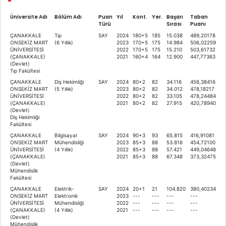
Üniversite Adı
Bölüm Adı
Puan
Yıl
Kont.
Yer.
Başarı
Taban
Türü
Sırası
Puanı
ÇANAKKALE
Tıp
SAY
2024
180+5
185
15.038
489,20178
ONSEKİZ MART
(6 Yıllık)
2023
170+5
175
14.984
506,02259
ÜNİVERSİTESİ
2022
170+5
175
15.210
503,61732
(ÇANAKKALE)
2021
160+4
164
12.900
447,77363
(Devlet)
Tıp Fakültesi
ÇANAKKALE
Diş Hekimliği
SAY
2024
80+2
82
34.116
456,38416
ONSEKİZ MART
(5 Yıllık)
2023
80+2
82
34.012
478,18217
ÜNİVERSİTESİ
2022
80+2
82
33.105
478,24484
(ÇANAKKALE)
2021
80+2
82
27.915
420,78940
(Devlet)
Diş Hekimliği
Fakültesi
ÇANAKKALE
Bilgisayar
SAY
2024
90+3
93
65.815
416,91081
ONSEKİZ MART
Mühendisliği
2023
85+3
88
53.816
454,72100
ÜNİVERSİTESİ
(4 Yıllık)
2022
85+3
88
57.421
449,04648
(ÇANAKKALE)
2021
85+3
88
67.348
373,32475
(Devlet)
Mühendislik
Fakültesi
ÇANAKKALE
Elektrik-
SAY
2024
20+1
21
104.820
380,40234
ONSEKİZ MART
Elektronik
2023
---
---
---
---
ÜNİVERSİTESİ
Mühendisliği
2022
---
---
---
---
(ÇANAKKALE)
(4 Yıllık)
2021
---
---
---
---
(Devlet)
Mühendislik