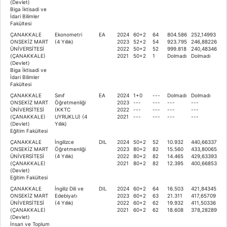
(Devlet)
Biga İktisadi ve
İdari Bilimler
Fakültesi
ÇANAKKALE
Ekonometri
EA
2024
60+2
64
804.586
252,14993
ONSEKİZ MART
(4 Yıllık)
2023
52+2
54
923.795
246,88226
ÜNİVERSİTESİ
2022
50+2
52
999.818
240,48346
(ÇANAKKALE)
2021
50+2
1
Dolmadı
Dolmadı
(Devlet)
Biga İktisadi ve
İdari Bilimler
Fakültesi
ÇANAKKALE
Sınıf
EA
2024
1+0
---
Dolmadı
Dolmadı
ONSEKİZ MART
Öğretmenliği
2023
---
---
---
---
ÜNİVERSİTESİ
(KKTC
2022
---
---
---
---
(ÇANAKKALE)
UYRUKLU) (4
2021
---
---
---
---
(Devlet)
Yıllık)
Eğitim Fakültesi
ÇANAKKALE
İngilizce
DIL
2024
50+2
52
10.932
440,66337
ONSEKİZ MART
Öğretmenliği
2023
80+2
82
15.560
433,80065
ÜNİVERSİTESİ
(4 Yıllık)
2022
80+2
82
14.465
429,63393
(ÇANAKKALE)
2021
80+2
82
12.395
400,66853
(Devlet)
Eğitim Fakültesi
ÇANAKKALE
İngiliz Dili ve
DIL
2024
60+2
64
16.503
421,84345
ONSEKİZ MART
Edebiyatı
2023
60+2
63
21.311
417,65709
ÜNİVERSİTESİ
(4 Yıllık)
2022
60+2
62
19.932
411,50336
(ÇANAKKALE)
2021
60+2
62
18.608
378,28289
(Devlet)
İnsan ve Toplum