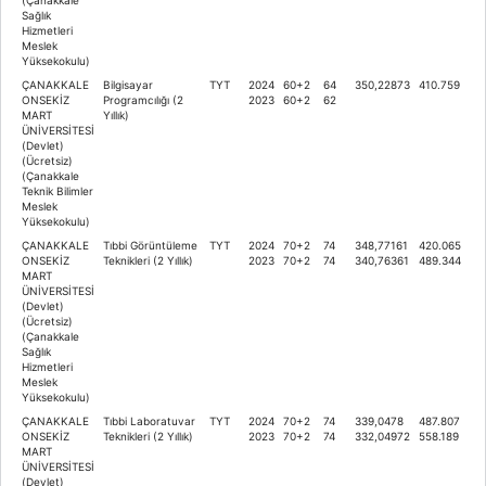
Sağlık
Hizmetleri
Meslek
Yüksekokulu)
ÇANAKKALE
Bilgisayar
TYT
2024
60+2
64
350,22873
410.759
ONSEKİZ
Programcılığı (2
2023
60+2
62
MART
Yıllık)
ÜNİVERSİTESİ
(Devlet)
(Ücretsiz)
(Çanakkale
Teknik Bilimler
Meslek
Yüksekokulu)
ÇANAKKALE
Tıbbi Görüntüleme
TYT
2024
70+2
74
348,77161
420.065
ONSEKİZ
Teknikleri (2 Yıllık)
2023
70+2
74
340,76361
489.344
MART
ÜNİVERSİTESİ
(Devlet)
(Ücretsiz)
(Çanakkale
Sağlık
Hizmetleri
Meslek
Yüksekokulu)
ÇANAKKALE
Tıbbi Laboratuvar
TYT
2024
70+2
74
339,0478
487.807
ONSEKİZ
Teknikleri (2 Yıllık)
2023
70+2
74
332,04972
558.189
MART
ÜNİVERSİTESİ
(Devlet)