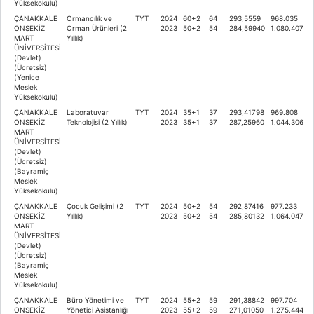
Yüksekokulu)
ÇANAKKALE
Ormancılık ve
TYT
2024
60+2
64
293,5559
968.035
ONSEKİZ
Orman Ürünleri (2
2023
50+2
54
284,59940
1.080.407
MART
Yıllık)
ÜNİVERSİTESİ
(Devlet)
(Ücretsiz)
(Yenice
Meslek
Yüksekokulu)
ÇANAKKALE
Laboratuvar
TYT
2024
35+1
37
293,41798
969.808
ONSEKİZ
Teknolojisi (2 Yıllık)
2023
35+1
37
287,25960
1.044.306
MART
ÜNİVERSİTESİ
(Devlet)
(Ücretsiz)
(Bayramiç
Meslek
Yüksekokulu)
ÇANAKKALE
Çocuk Gelişimi (2
TYT
2024
50+2
54
292,87416
977.233
ONSEKİZ
Yıllık)
2023
50+2
54
285,80132
1.064.047
MART
ÜNİVERSİTESİ
(Devlet)
(Ücretsiz)
(Bayramiç
Meslek
Yüksekokulu)
ÇANAKKALE
Büro Yönetimi ve
TYT
2024
55+2
59
291,38842
997.704
ONSEKİZ
Yönetici Asistanlığı
2023
55+2
59
271,01050
1.275.444