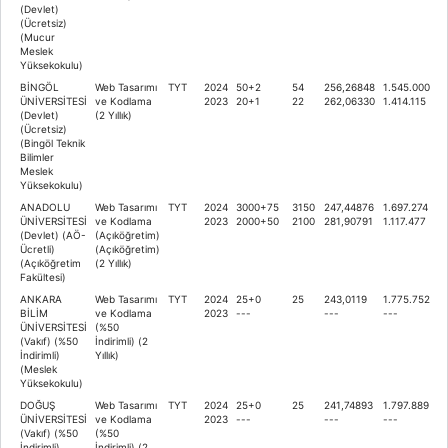
(Devlet)
(Ücretsiz)
(Mucur
Meslek
Yüksekokulu)
BİNGÖL
Web Tasarımı
TYT
2024
50+2
54
256,26848
1.545.000
ÜNİVERSİTESİ
ve Kodlama
2023
20+1
22
262,06330
1.414.115
(Devlet)
(2 Yıllık)
(Ücretsiz)
(Bingöl Teknik
Bilimler
Meslek
Yüksekokulu)
ANADOLU
Web Tasarımı
TYT
2024
3000+75
3150
247,44876
1.697.274
ÜNİVERSİTESİ
ve Kodlama
2023
2000+50
2100
281,90791
1.117.477
(Devlet) (AÖ-
(Açıköğretim)
Ücretli)
(Açıköğretim)
(Açıköğretim
(2 Yıllık)
Fakültesi)
ANKARA
Web Tasarımı
TYT
2024
25+0
25
243,0119
1.775.752
BİLİM
ve Kodlama
2023
---
---
---
ÜNİVERSİTESİ
(%50
(Vakıf) (%50
İndirimli) (2
İndirimli)
Yıllık)
(Meslek
Yüksekokulu)
DOĞUŞ
Web Tasarımı
TYT
2024
25+0
25
241,74893
1.797.889
ÜNİVERSİTESİ
ve Kodlama
2023
---
---
---
(Vakıf) (%50
(%50
İndirimli)
İndirimli) (2