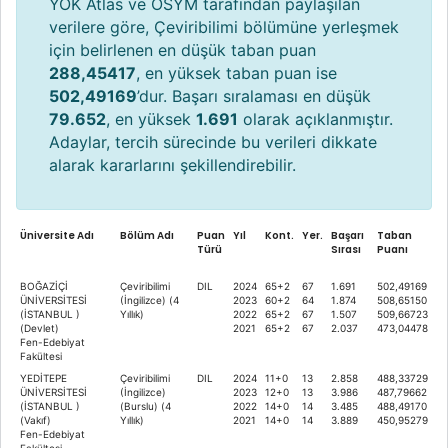
YÖK Atlas ve ÖSYM tarafından paylaşılan
verilere göre, Çeviribilimi bölümüne yerleşmek
için belirlenen en düşük taban puan
288,45417
, en yüksek taban puan ise
502,49169
’dur. Başarı sıralaması en düşük
79.652
, en yüksek
1.691
olarak açıklanmıştır.
Adaylar, tercih sürecinde bu verileri dikkate
alarak kararlarını şekillendirebilir.
Üniversite Adı
Bölüm Adı
Puan
Yıl
Kont.
Yer.
Başarı
Taban
Türü
Sırası
Puanı
BOĞAZİÇİ
Çeviribilimi
DIL
2024
65+2
67
1.691
502,49169
ÜNİVERSİTESİ
(İngilizce) (4
2023
60+2
64
1.874
508,65150
(İSTANBUL )
Yıllık)
2022
65+2
67
1.507
509,66723
(Devlet)
2021
65+2
67
2.037
473,04478
Fen-Edebiyat
Fakültesi
YEDİTEPE
Çeviribilimi
DIL
2024
11+0
13
2.858
488,33729
ÜNİVERSİTESİ
(İngilizce)
2023
12+0
13
3.986
487,79662
(İSTANBUL )
(Burslu) (4
2022
14+0
14
3.485
488,49170
(Vakıf)
Yıllık)
2021
14+0
14
3.889
450,95279
Fen-Edebiyat
Fakültesi