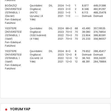
BOĞAZİÇİ
Çeviribilimi
DIL
2024
1+0
1
8.877
449,01398
ÜNİVERSİTESİ
(İngilizce)
2023
2+0
2
8.346
460,91297
(İSTANBUL )
(KKTC
2022
1+0
1
6.113
468,25478
(Devlet)
Uyruklu) (4
2021
1+0
---
Dolmadı
Dolmadı
Fen-Edebiyat
Yıllık)
Fakültesi
YEDİTEPE
Çeviribilimi
DIL
2024
68+0
68
43.490
357,19535
ÜNİVERSİTESİ
(İngilizce)
2023
70+0
70
39.080
374,74854
(İSTANBUL )
(%50 İndirimli)
2022
70+0
70
23.904
399,80391
(Vakıf)
(4 Yıllık)
2021
70+0
70
25.233
356,96557
Fen-Edebiyat
Fakültesi
YEDİTEPE
Çeviribilimi
DIL
2024
8+0
8
79.652
288,45417
ÜNİVERSİTESİ
(İngilizce)
2023
12+0
8
Dolmadı
Dolmadı
(İSTANBUL )
(Ücretli) (4
2022
12+0
12
38.743
359,24291
(Vakıf)
Yıllık)
2021
12+0
12
48.391
284,78884
Fen-Edebiyat
Fakültesi
YORUM YAP