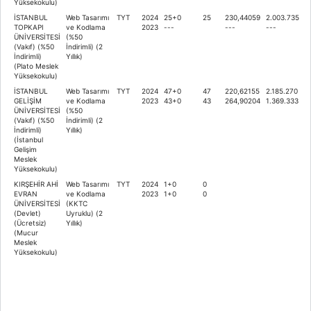
Yüksekokulu)
İSTANBUL
Web Tasarımı
TYT
2024
25+0
25
230,44059
2.003.735
TOPKAPI
ve Kodlama
2023
---
---
---
ÜNİVERSİTESİ
(%50
(Vakıf) (%50
İndirimli) (2
İndirimli)
Yıllık)
(Plato Meslek
Yüksekokulu)
İSTANBUL
Web Tasarımı
TYT
2024
47+0
47
220,62155
2.185.270
GELİŞİM
ve Kodlama
2023
43+0
43
264,90204
1.369.333
ÜNİVERSİTESİ
(%50
(Vakıf) (%50
İndirimli) (2
İndirimli)
Yıllık)
(İstanbul
Gelişim
Meslek
Yüksekokulu)
KIRŞEHİR AHİ
Web Tasarımı
TYT
2024
1+0
0
EVRAN
ve Kodlama
2023
1+0
0
ÜNİVERSİTESİ
(KKTC
(Devlet)
Uyruklu) (2
(Ücretsiz)
Yıllık)
(Mucur
Meslek
Yüksekokulu)