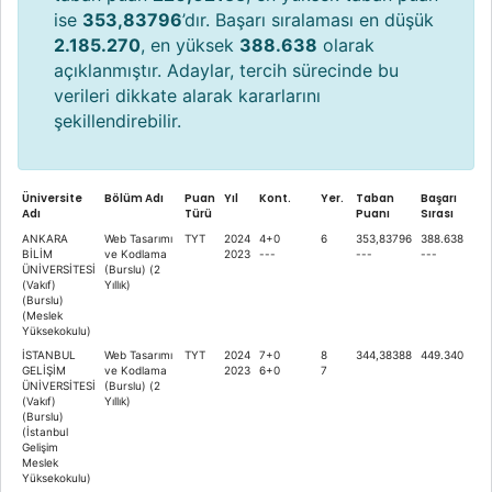
ise
353,83796
’dır. Başarı sıralaması en düşük
2.185.270
, en yüksek
388.638
olarak
açıklanmıştır. Adaylar, tercih sürecinde bu
verileri dikkate alarak kararlarını
şekillendirebilir.
Üniversite
Bölüm Adı
Puan
Yıl
Kont.
Yer.
Taban
Başarı
Adı
Türü
Puanı
Sırası
ANKARA
Web Tasarımı
TYT
2024
4+0
6
353,83796
388.638
BİLİM
ve Kodlama
2023
---
---
---
ÜNİVERSİTESİ
(Burslu) (2
(Vakıf)
Yıllık)
(Burslu)
(Meslek
Yüksekokulu)
İSTANBUL
Web Tasarımı
TYT
2024
7+0
8
344,38388
449.340
GELİŞİM
ve Kodlama
2023
6+0
7
ÜNİVERSİTESİ
(Burslu) (2
(Vakıf)
Yıllık)
(Burslu)
(İstanbul
Gelişim
Meslek
Yüksekokulu)