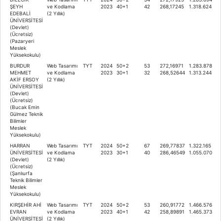
ŞEYH
ve Kodlama
2023
40+1
42
268,17245
1.318.624
EDEBALİ
(2 Yıllık)
ÜNİVERSİTESİ
(Devlet)
(Ücretsiz)
(Pazaryeri
Meslek
Yüksekokulu)
BURDUR
Web Tasarımı
TYT
2024
50+2
53
272,16971
1.283.878
MEHMET
ve Kodlama
2023
30+1
32
268,52644
1.313.244
AKİF ERSOY
(2 Yıllık)
ÜNİVERSİTESİ
(Devlet)
(Ücretsiz)
(Bucak Emin
Gülmez Teknik
Bilimler
Meslek
Yüksekokulu)
HARRAN
Web Tasarımı
TYT
2024
50+2
67
269,77837
1.322.165
ÜNİVERSİTESİ
ve Kodlama
2023
30+1
40
286,46549
1.055.070
(Devlet)
(2 Yıllık)
(Ücretsiz)
(Şanlıurfa
Teknik Bilimler
Meslek
Yüksekokulu)
KIRŞEHİR AHİ
Web Tasarımı
TYT
2024
50+2
53
260,91772
1.466.576
EVRAN
ve Kodlama
2023
40+1
42
258,89891
1.465.373
ÜNİVERSİTESİ
(2 Yıllık)