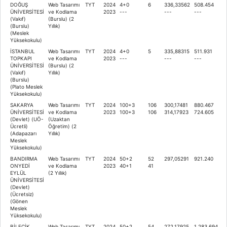
DOĞUŞ
Web Tasarımı
TYT
2024
4+0
6
336,33562
508.454
ÜNİVERSİTESİ
ve Kodlama
2023
---
---
---
(Vakıf)
(Burslu) (2
(Burslu)
Yıllık)
(Meslek
Yüksekokulu)
İSTANBUL
Web Tasarımı
TYT
2024
4+0
5
335,88315
511.931
TOPKAPI
ve Kodlama
2023
---
---
---
ÜNİVERSİTESİ
(Burslu) (2
(Vakıf)
Yıllık)
(Burslu)
(Plato Meslek
Yüksekokulu)
SAKARYA
Web Tasarımı
TYT
2024
100+3
106
300,17481
880.467
ÜNİVERSİTESİ
ve Kodlama
2023
100+3
106
314,17923
724.605
(Devlet) (UÖ-
(Uzaktan
Ücretli)
Öğretim) (2
(Adapazarı
Yıllık)
Meslek
Yüksekokulu)
BANDIRMA
Web Tasarımı
TYT
2024
50+2
52
297,05291
921.240
ONYEDİ
ve Kodlama
2023
40+1
41
EYLÜL
(2 Yıllık)
ÜNİVERSİTESİ
(Devlet)
(Ücretsiz)
(Gönen
Meslek
Yüksekokulu)
BİLECİK
Web Tasarımı
TYT
2024
50+2
54
272,17925
1.283.694