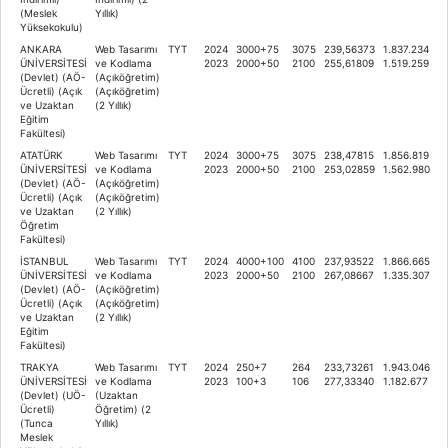
(Meslek
Yıllık)
Yüksekokulu)
ANKARA
Web Tasarımı
TYT
2024
3000+75
3075
239,56373
1.837.234
ÜNİVERSİTESİ
ve Kodlama
2023
2000+50
2100
255,61809
1.519.259
(Devlet) (AÖ-
(Açıköğretim)
Ücretli) (Açık
(Açıköğretim)
ve Uzaktan
(2 Yıllık)
Eğitim
Fakültesi)
ATATÜRK
Web Tasarımı
TYT
2024
3000+75
3075
238,47815
1.856.819
ÜNİVERSİTESİ
ve Kodlama
2023
2000+50
2100
253,02859
1.562.980
(Devlet) (AÖ-
(Açıköğretim)
Ücretli) (Açık
(Açıköğretim)
ve Uzaktan
(2 Yıllık)
Öğretim
Fakültesi)
İSTANBUL
Web Tasarımı
TYT
2024
4000+100
4100
237,93522
1.866.665
ÜNİVERSİTESİ
ve Kodlama
2023
2000+50
2100
267,08667
1.335.307
(Devlet) (AÖ-
(Açıköğretim)
Ücretli) (Açık
(Açıköğretim)
ve Uzaktan
(2 Yıllık)
Eğitim
Fakültesi)
TRAKYA
Web Tasarımı
TYT
2024
250+7
264
233,73261
1.943.046
ÜNİVERSİTESİ
ve Kodlama
2023
100+3
106
277,33340
1.182.677
(Devlet) (UÖ-
(Uzaktan
Ücretli)
Öğretim) (2
(Tunca
Yıllık)
Meslek