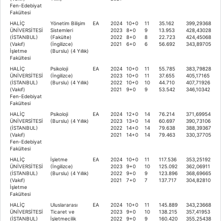
Fen-Edebiyat
Fakültesi
HALİÇ
Yönetim Bilişim
EA
2024
10+0
11
35.162
399,29368
ÜNİVERSİTESİ
Sistemleri
2023
8+0
9
13.953
428,43028
(İSTANBUL)
(Fakülte)
2022
8+0
8
22.723
424,45068
(Vakıf)
(İngilizce)
2021
6+0
6
56.692
343,89705
İşletme
(Burslu) (4 Yıllık)
Fakültesi
HALİÇ
Psikoloji
EA
2024
10+0
11
55.785
383,79828
ÜNİVERSİTESİ
(İngilizce)
2023
10+0
11
37.655
405,17165
(İSTANBUL)
(Burslu) (4 Yıllık)
2022
10+0
10
44.710
407,71926
(Vakıf)
2021
9+0
9
53.542
346,10342
Fen-Edebiyat
Fakültesi
HALİÇ
Psikoloji
EA
2024
12+0
14
76.214
371,69954
ÜNİVERSİTESİ
(Burslu) (4 Yıllık)
2023
13+0
14
60.697
390,73106
(İSTANBUL)
2022
14+0
14
79.638
388,39367
(Vakıf)
2021
14+0
14
79.463
330,37705
Fen-Edebiyat
Fakültesi
HALİÇ
İşletme
EA
2024
10+0
11
117.536
353,25192
ÜNİVERSİTESİ
(İngilizce)
2023
9+0
10
125.092
362,06911
(İSTANBUL)
(Burslu) (4 Yıllık)
2022
9+0
9
123.896
368,69665
(Vakıf)
2021
7+0
7
137.717
304,82810
İşletme
Fakültesi
HALİÇ
Uluslararası
EA
2024
10+0
11
145.889
343,23668
ÜNİVERSİTESİ
Ticaret ve
2023
9+0
10
138.215
357,41953
(İSTANBUL)
İşletmecilik
2022
9+0
9
160.420
355,25438