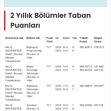
2 Yıllık Bölümler Taban
Puanları
Üniversite Adı
Bölüm Adı
Puan
Yıl
Kont.
Yer.
Taban
Başarı
Türü
Puanı
Sırası
HALİÇ
Bilgisayar
TYT
2024
8+0
9
385,60972
239.073
ÜNİVERSİTESİ
Programcılığı
2023
5+0
6
(Vakıf) (Burslu)
(Burslu) (2
(Meslek
Yıllık)
Yüksekokulu)
HALİÇ
Bilişim
TYT
2024
5+0
6
364,20772
331.882
ÜNİVERSİTESİ
Güvenliği
2023
5+0
7
363,94374
342.132
(Vakıf) (Burslu)
Teknolojisi
(Meslek
(Burslu) (2
Yüksekokulu)
Yıllık)
HALİÇ
Bilgisayar
TYT
2024
7+0
8
360,58616
350.807
ÜNİVERSİTESİ
Teknolojisi
2023
6+0
7
(Vakıf) (Burslu)
(Burslu) (2
(Meslek
Yıllık)
Yüksekokulu)
HALİÇ
Anestezi
TYT
2024
6+0
7
359,40285
357.129
ÜNİVERSİTESİ
(Burslu) (2
2023
5+0
6