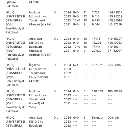
İşletme
(4 Yıllık)
Fakültesi
HALİÇ
İngilizce
DIL
2024
9+0
11
7.727
454,73827
ÜNİVERSİTESİ
Mütercim ve
2023
9+0
12
9.415
455,95228
(İSTANBUL)
Tercümanlık
2022
10+0
10
9.753
448,65599
(Vakıf)
(Burslu) (4 Yıllık)
2021
9+0
9
9.464
413,57319
Fen-Edebiyat
Fakültesi
HALİÇ
Amerikan
DIL
2024
9+0
10
17.176
419,85327
ÜNİVERSİTESİ
Kültürü ve
2023
9+0
10
18.226
426,10053
(İSTANBUL)
Edebiyatı
2022
10+0
10
17.414
419,39341
(Vakıf)
(İngilizce)
2021
9+0
9
20.630
371,62997
Fen-Edebiyat
(Burslu) (4 Yıllık)
Fakültesi
HALİÇ
İngilizce
DIL
2024
57+0
57
127.122
218,14092
ÜNİVERSİTESİ
Mütercim ve
2023
---
---
---
---
(İSTANBUL)
Tercümanlık
2022
---
---
---
---
(Vakıf)
(%25 İndirimli)
2021
---
---
---
---
Fen-Edebiyat
(4 Yıllık)
Fakültesi
HALİÇ
İngilizce
DIL
2024
8+0
8
146.639
186,30896
ÜNİVERSİTESİ
Mütercim ve
2023
---
---
---
---
(İSTANBUL)
Tercümanlık
2022
---
---
---
---
(Vakıf)
(Ücretli) (4
2021
---
---
---
---
Fen-Edebiyat
Yıllık)
Fakültesi
HALİÇ
Amerikan
DIL
2024
8+0
3
Dolmadı
Dolmadı
ÜNİVERSİTESİ
Kültürü ve
2023
---
---
---
---
(İSTANBUL)
Edebiyatı
2022
---
---
---
---