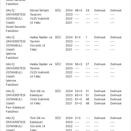
Fakültesi
HALİÇ
Görsel İletişim
SÖZ
2024
48+0
24
Dolmadı
Dolmadı
ÜNİVERSİTESİ
Tasarımı
2023
---
---
---
---
(İSTANBUL)
(%25 İndirimli)
2022
---
---
---
---
(Vakıf)
(4 Yıllık)
2021
---
---
---
---
Güzel Sanatlar
Fakültesi
HALİÇ
Halkla İlişkiler ve
SÖZ
2024
8+0
1
Dolmadı
Dolmadı
ÜNİVERSİTESİ
Tanıtım
2023
---
---
---
---
(İSTANBUL)
(Ücretli) (4
2022
---
---
---
---
(Vakıf)
Yıllık)
2021
---
---
---
---
İşletme
Fakültesi
HALİÇ
Halkla İlişkiler ve
SÖZ
2024
56+0
27
Dolmadı
Dolmadı
ÜNİVERSİTESİ
Tanıtım
2023
---
---
---
---
(İSTANBUL)
(%25 İndirimli)
2022
---
---
---
---
(Vakıf)
(4 Yıllık)
2021
---
---
---
---
İşletme
Fakültesi
HALİÇ
Türk Dili ve
SÖZ
2024
23+0
21
Dolmadı
Dolmadı
ÜNİVERSİTESİ
Edebiyatı
2023
65+0
51
Dolmadı
Dolmadı
(İSTANBUL)
(%50 İndirimli)
2022
61+0
48
Dolmadı
Dolmadı
(Vakıf)
(4 Yıllık)
2021
51+0
49
Dolmadı
Dolmadı
Fen-Edebiyat
Fakültesi
HALİÇ
Türk Dili ve
SÖZ
2024
2+0
---
Dolmadı
Dolmadı
ÜNİVERSİTESİ
Edebiyatı
2023
---
---
---
---
(İSTANBUL)
(Ücretli) (4
2022
---
---
---
---
(Vakıf)
Yıllık)
2021
---
---
---
---