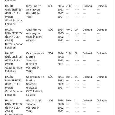
Fakültesi
HALİÇ
Çizgi Film ve
SÖZ
2024
7+0
---
Dolmadı
Dolmadı
ÜNİVERSİTESİ
Animasyon
2023
---
---
---
---
(İSTANBUL)
(Ücretli) (4
2022
---
---
---
---
(Vakıf)
Yıllık)
2021
---
---
---
---
Güzel Sanatlar
Fakültesi
HALİÇ
Çizgi Film ve
SÖZ
2024
49+0
27
Dolmadı
Dolmadı
ÜNİVERSİTESİ
Animasyon
2023
---
---
---
---
(İSTANBUL)
(%25 İndirimli)
2022
---
---
---
---
(Vakıf)
(4 Yıllık)
2021
---
---
---
---
Güzel Sanatlar
Fakültesi
HALİÇ
Gastronomi ve
SÖZ
2024
8+0
3
Dolmadı
Dolmadı
ÜNİVERSİTESİ
Mutfak
2023
---
---
---
---
(İSTANBUL)
Sanatları
2022
---
---
---
---
(Vakıf)
(Fakülte)
2021
---
---
---
---
Güzel Sanatlar
(Ücretli) (4
Fakültesi
Yıllık)
HALİÇ
Gastronomi ve
SÖZ
2024
60+0
29
Dolmadı
Dolmadı
ÜNİVERSİTESİ
Mutfak
2023
---
---
---
---
(İSTANBUL)
Sanatları
2022
---
---
---
---
(Vakıf)
(Fakülte)
2021
---
---
---
---
Güzel Sanatlar
(%25 İndirimli)
Fakültesi
(4 Yıllık)
HALİÇ
Görsel İletişim
SÖZ
2024
7+0
1
Dolmadı
Dolmadı
ÜNİVERSİTESİ
Tasarımı
2023
---
---
---
---
(İSTANBUL)
(Ücretli) (4
2022
---
---
---
---
(Vakıf)
Yıllık)
2021
---
---
---
---
Güzel Sanatlar