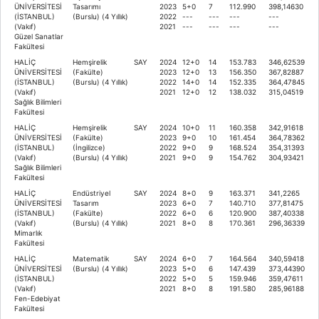
ÜNİVERSİTESİ
Tasarımı
2023
5+0
7
112.990
398,14630
(İSTANBUL)
(Burslu) (4 Yıllık)
2022
---
---
---
---
(Vakıf)
2021
---
---
---
---
Güzel Sanatlar
Fakültesi
HALİÇ
Hemşirelik
SAY
2024
12+0
14
153.783
346,62539
ÜNİVERSİTESİ
(Fakülte)
2023
12+0
13
156.350
367,82887
(İSTANBUL)
(Burslu) (4 Yıllık)
2022
14+0
14
152.335
364,47845
(Vakıf)
2021
12+0
12
138.032
315,04519
Sağlık Bilimleri
Fakültesi
HALİÇ
Hemşirelik
SAY
2024
10+0
11
160.358
342,91618
ÜNİVERSİTESİ
(Fakülte)
2023
9+0
10
161.454
364,78362
(İSTANBUL)
(İngilizce)
2022
9+0
9
168.524
354,31393
(Vakıf)
(Burslu) (4 Yıllık)
2021
9+0
9
154.762
304,93421
Sağlık Bilimleri
Fakültesi
HALİÇ
Endüstriyel
SAY
2024
8+0
9
163.371
341,2265
ÜNİVERSİTESİ
Tasarım
2023
6+0
7
140.710
377,81475
(İSTANBUL)
(Fakülte)
2022
6+0
6
120.900
387,40338
(Vakıf)
(Burslu) (4 Yıllık)
2021
8+0
8
170.361
296,36339
Mimarlık
Fakültesi
HALİÇ
Matematik
SAY
2024
6+0
7
164.564
340,59418
ÜNİVERSİTESİ
(Burslu) (4 Yıllık)
2023
5+0
6
147.439
373,44390
(İSTANBUL)
2022
5+0
5
159.946
359,47611
(Vakıf)
2021
8+0
8
191.580
285,96188
Fen-Edebiyat
Fakültesi