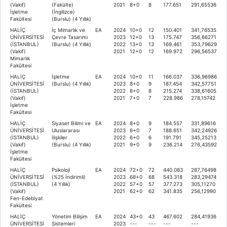
(Vakıf)
(Fakülte)
2021
8+0
8
177.651
291,65536
İşletme
(İngilizce)
Fakültesi
(Burslu) (4 Yıllık)
HALİÇ
İç Mimarlık ve
EA
2024
10+0
12
150.401
341,76535
ÜNİVERSİTESİ
Çevre Tasarımı
2023
12+0
13
175.747
356,66271
(İSTANBUL)
(Burslu) (4 Yıllık)
2022
13+0
13
169.461
353,79629
(Vakıf)
2021
12+0
12
169.972
296,56537
Mimarlık
Fakültesi
HALİÇ
İşletme
EA
2024
10+0
11
166.037
336,96986
ÜNİVERSİTESİ
(Burslu) (4 Yıllık)
2023
8+0
9
187.454
342,57751
(İSTANBUL)
2022
8+0
8
215.274
338,61605
(Vakıf)
2021
7+0
7
228.986
278,15742
İşletme
Fakültesi
HALİÇ
Siyaset Bilimi ve
EA
2024
8+0
9
184.557
331,89616
ÜNİVERSİTESİ
Uluslararası
2023
6+0
7
188.651
342,24926
(İSTANBUL)
İlişkiler
2022
6+0
6
191.791
345,25213
(Vakıf)
(Burslu) (4 Yıllık)
2021
9+0
9
236.214
276,43592
İşletme
Fakültesi
HALİÇ
Psikoloji
EA
2024
72+0
72
440.083
287,76498
ÜNİVERSİTESİ
(%25 İndirimli)
2023
68+0
68
543.318
283,29474
(İSTANBUL)
(4 Yıllık)
2022
57+0
57
377.273
305,11270
(Vakıf)
2021
62+0
62
341.835
256,12990
Fen-Edebiyat
Fakültesi
HALİÇ
Yönetim Bilişim
EA
2024
43+0
43
467.602
284,41936
ÜNİVERSİTESİ
Sistemleri
2023
---
---
---
---