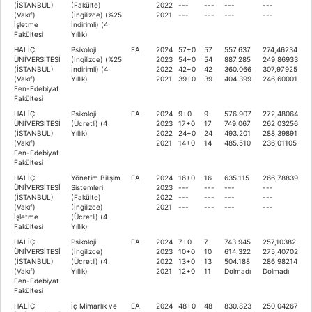
(İSTANBUL)
(Fakülte)
2022
---
---
---
---
(Vakıf)
(İngilizce) (%25
2021
---
---
---
---
İşletme
İndirimli) (4
Fakültesi
Yıllık)
HALİÇ
Psikoloji
EA
2024
57+0
57
557.637
274,46234
ÜNİVERSİTESİ
(İngilizce) (%25
2023
54+0
54
887.285
249,86933
(İSTANBUL)
İndirimli) (4
2022
42+0
42
360.066
307,97925
(Vakıf)
Yıllık)
2021
39+0
39
404.399
246,60001
Fen-Edebiyat
Fakültesi
HALİÇ
Psikoloji
EA
2024
9+0
9
576.907
272,48064
ÜNİVERSİTESİ
(Ücretli) (4
2023
17+0
17
749.067
262,03256
(İSTANBUL)
Yıllık)
2022
24+0
24
493.201
288,39891
(Vakıf)
2021
14+0
14
485.510
236,01105
Fen-Edebiyat
Fakültesi
HALİÇ
Yönetim Bilişim
EA
2024
16+0
16
635.115
266,78839
ÜNİVERSİTESİ
Sistemleri
2023
---
---
---
---
(İSTANBUL)
(Fakülte)
2022
---
---
---
---
(Vakıf)
(İngilizce)
2021
---
---
---
---
İşletme
(Ücretli) (4
Fakültesi
Yıllık)
HALİÇ
Psikoloji
EA
2024
7+0
7
743.945
257,10382
ÜNİVERSİTESİ
(İngilizce)
2023
10+0
10
614.322
275,40702
(İSTANBUL)
(Ücretli) (4
2022
13+0
13
504.188
286,98214
(Vakıf)
Yıllık)
2021
12+0
11
Dolmadı
Dolmadı
Fen-Edebiyat
Fakültesi
HALİÇ
İç Mimarlık ve
EA
2024
48+0
48
830.823
250,04267