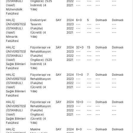
(İSTANBUL)
(İngilizce) (%25
2022
---
---
---
---
(Vakıf)
İndirimli) (4
2021
---
---
---
---
Mühendislik
Yıllık)
Fakültesi
HALİÇ
Endüstriyel
SAY
2024
6+0
5
Dolmadı
Dolmadı
ÜNİVERSİTESİ
Tasarım
2023
---
---
---
---
(İSTANBUL)
(Fakülte)
2022
---
---
---
---
(Vakıf)
(Ücretli) (4
2021
---
---
---
---
Mimarlık
Yıllık)
Fakültesi
HALİÇ
Fizyoterapi ve
SAY
2024
32+0
15
Dolmadı
Dolmadı
ÜNİVERSİTESİ
Rehabilitasyon
2023
---
---
---
---
(İSTANBUL)
(Fakülte)
2022
---
---
---
---
(Vakıf)
(İngilizce) (%25
2021
---
---
---
---
Sağlık Bilimleri
İndirimli) (4
Fakültesi
Yıllık)
HALİÇ
Fizyoterapi ve
SAY
2024
11+0
7
Dolmadı
Dolmadı
ÜNİVERSİTESİ
Rehabilitasyon
2023
---
---
---
---
(İSTANBUL)
(Fakülte)
2022
---
---
---
---
(Vakıf)
(Ücretli) (4
2021
---
---
---
---
Sağlık Bilimleri
Yıllık)
Fakültesi
HALİÇ
Fizyoterapi ve
SAY
2024
10+0
---
Dolmadı
Dolmadı
ÜNİVERSİTESİ
Rehabilitasyon
2023
---
---
---
---
(İSTANBUL)
(Fakülte)
2022
---
---
---
---
(Vakıf)
(İngilizce)
2021
---
---
---
---
Sağlık Bilimleri
(Ücretli) (4
Fakültesi
Yıllık)
HALİÇ
Makine
SAY
2024
8+0
---
Dolmadı
Dolmadı