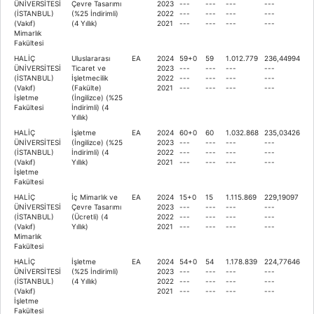
ÜNİVERSİTESİ
Çevre Tasarımı
2023
---
---
---
---
(İSTANBUL)
(%25 İndirimli)
2022
---
---
---
---
(Vakıf)
(4 Yıllık)
2021
---
---
---
---
Mimarlık
Fakültesi
HALİÇ
Uluslararası
EA
2024
59+0
59
1.012.779
236,44994
ÜNİVERSİTESİ
Ticaret ve
2023
---
---
---
---
(İSTANBUL)
İşletmecilik
2022
---
---
---
---
(Vakıf)
(Fakülte)
2021
---
---
---
---
İşletme
(İngilizce) (%25
Fakültesi
İndirimli) (4
Yıllık)
HALİÇ
İşletme
EA
2024
60+0
60
1.032.868
235,03426
ÜNİVERSİTESİ
(İngilizce) (%25
2023
---
---
---
---
(İSTANBUL)
İndirimli) (4
2022
---
---
---
---
(Vakıf)
Yıllık)
2021
---
---
---
---
İşletme
Fakültesi
HALİÇ
İç Mimarlık ve
EA
2024
15+0
15
1.115.869
229,19097
ÜNİVERSİTESİ
Çevre Tasarımı
2023
---
---
---
---
(İSTANBUL)
(Ücretli) (4
2022
---
---
---
---
(Vakıf)
Yıllık)
2021
---
---
---
---
Mimarlık
Fakültesi
HALİÇ
İşletme
EA
2024
54+0
54
1.178.839
224,77646
ÜNİVERSİTESİ
(%25 İndirimli)
2023
---
---
---
---
(İSTANBUL)
(4 Yıllık)
2022
---
---
---
---
(Vakıf)
2021
---
---
---
---
İşletme
Fakültesi