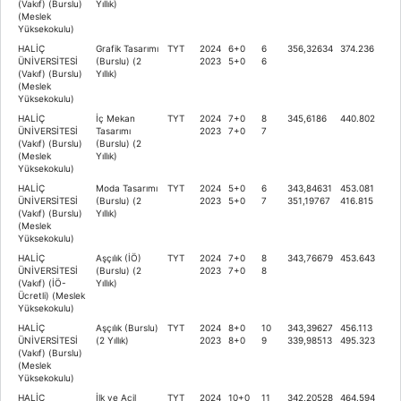
(Vakıf) (Burslu)
Yıllık)
(Meslek
Yüksekokulu)
HALİÇ
Grafik Tasarımı
TYT
2024
6+0
6
356,32634
374.236
ÜNİVERSİTESİ
(Burslu) (2
2023
5+0
6
(Vakıf) (Burslu)
Yıllık)
(Meslek
Yüksekokulu)
HALİÇ
İç Mekan
TYT
2024
7+0
8
345,6186
440.802
ÜNİVERSİTESİ
Tasarımı
2023
7+0
7
(Vakıf) (Burslu)
(Burslu) (2
(Meslek
Yıllık)
Yüksekokulu)
HALİÇ
Moda Tasarımı
TYT
2024
5+0
6
343,84631
453.081
ÜNİVERSİTESİ
(Burslu) (2
2023
5+0
7
351,19767
416.815
(Vakıf) (Burslu)
Yıllık)
(Meslek
Yüksekokulu)
HALİÇ
Aşçılık (İÖ)
TYT
2024
7+0
8
343,76679
453.643
ÜNİVERSİTESİ
(Burslu) (2
2023
7+0
8
(Vakıf) (İÖ-
Yıllık)
Ücretli) (Meslek
Yüksekokulu)
HALİÇ
Aşçılık (Burslu)
TYT
2024
8+0
10
343,39627
456.113
ÜNİVERSİTESİ
(2 Yıllık)
2023
8+0
9
339,98513
495.323
(Vakıf) (Burslu)
(Meslek
Yüksekokulu)
HALİÇ
İlk ve Acil
TYT
2024
10+0
11
342,20528
464.594