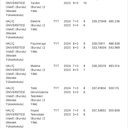
ÜNİVERSİTESİ
Yardım
2023
9+0
10
(Vakıf) (Burslu)
(Burslu) (2
(Meslek
Yıllık)
Yüksekokulu)
HALİÇ
Elektrik
TYT
2024
7+0
8
339,37849
485.236
ÜNİVERSİTESİ
(Burslu) (2
2023
5+0
6
(Vakıf) (Burslu)
Yıllık)
(Meslek
Yüksekokulu)
HALİÇ
Fizyoterapi
TYT
2024
8+0
9
339,15911
486.939
ÜNİVERSİTESİ
(Burslu) (2
2023
8+0
8
333,78004
543.969
(Vakıf) (Burslu)
Yıllık)
(Meslek
Yüksekokulu)
HALİÇ
Makine
TYT
2024
7+0
8
338,35519
493.014
ÜNİVERSİTESİ
(Burslu) (2
2023
6+0
7
(Vakıf) (Burslu)
Yıllık)
(Meslek
Yüksekokulu)
HALİÇ
Tıbbi
TYT
2024
7+0
8
337,41804
500.115
ÜNİVERSİTESİ
Görüntüleme
2023
5+0
6
(Vakıf) (Burslu)
Teknikleri
(Meslek
(Burslu) (2
Yüksekokulu)
Yıllık)
HALİÇ
İnşaat
TYT
2024
7+0
8
337,34852
500.608
ÜNİVERSİTESİ
Teknolojisi
2023
5+0
6
(Vakıf) (Burslu)
(Burslu) (2
(Meslek
Yıllık)
Yüksekokulu)