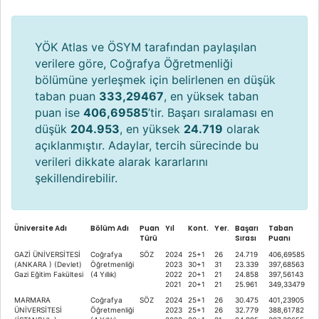
YÖK Atlas ve ÖSYM tarafından paylaşılan
verilere göre, Coğrafya Öğretmenliği
bölümüne yerleşmek için belirlenen en düşük
taban puan
333,29467
, en yüksek taban
puan ise
406,69585
’tir. Başarı sıralaması en
düşük
204.953
, en yüksek
24.719
olarak
açıklanmıştır. Adaylar, tercih sürecinde bu
verileri dikkate alarak kararlarını
şekillendirebilir.
Üniversite Adı
Bölüm Adı
Puan
Yıl
Kont.
Yer.
Başarı
Taban
Türü
Sırası
Puanı
GAZİ ÜNİVERSİTESİ
Coğrafya
SÖZ
2024
25+1
26
24.719
406,69585
(ANKARA ) (Devlet)
Öğretmenliği
2023
30+1
31
23.339
397,68563
Gazi Eğitim Fakültesi
(4 Yıllık)
2022
20+1
21
24.858
397,56143
2021
20+1
21
25.961
349,33479
MARMARA
Coğrafya
SÖZ
2024
25+1
26
30.475
401,23905
ÜNİVERSİTESİ
Öğretmenliği
2023
25+1
26
32.779
388,61782