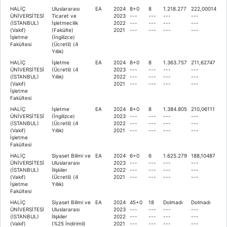
HALİÇ
Uluslararası
EA
2024
8+0
8
1.218.277
222,00014
ÜNİVERSİTESİ
Ticaret ve
2023
---
---
---
---
(İSTANBUL)
İşletmecilik
2022
---
---
---
---
(Vakıf)
(Fakülte)
2021
---
---
---
---
İşletme
(İngilizce)
Fakültesi
(Ücretli) (4
Yıllık)
HALİÇ
İşletme
EA
2024
8+0
8
1.363.757
211,62747
ÜNİVERSİTESİ
(Ücretli) (4
2023
---
---
---
---
(İSTANBUL)
Yıllık)
2022
---
---
---
---
(Vakıf)
2021
---
---
---
---
İşletme
Fakültesi
HALİÇ
İşletme
EA
2024
8+0
8
1.384.805
210,06111
ÜNİVERSİTESİ
(İngilizce)
2023
---
---
---
---
(İSTANBUL)
(Ücretli) (4
2022
---
---
---
---
(Vakıf)
Yıllık)
2021
---
---
---
---
İşletme
Fakültesi
HALİÇ
Siyaset Bilimi ve
EA
2024
6+0
6
1.625.279
188,10487
ÜNİVERSİTESİ
Uluslararası
2023
---
---
---
---
(İSTANBUL)
İlişkiler
2022
---
---
---
---
(Vakıf)
(Ücretli) (4
2021
---
---
---
---
İşletme
Yıllık)
Fakültesi
HALİÇ
Siyaset Bilimi ve
EA
2024
45+0
18
Dolmadı
Dolmadı
ÜNİVERSİTESİ
Uluslararası
2023
---
---
---
---
(İSTANBUL)
İlişkiler
2022
---
---
---
---
(Vakıf)
(%25 İndirimli)
2021
---
---
---
---