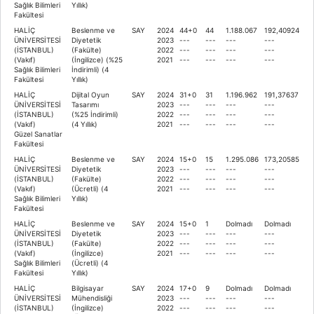
Sağlık Bilimleri
Yıllık)
Fakültesi
HALİÇ
Beslenme ve
SAY
2024
44+0
44
1.188.067
192,40924
ÜNİVERSİTESİ
Diyetetik
2023
---
---
---
---
(İSTANBUL)
(Fakülte)
2022
---
---
---
---
(Vakıf)
(İngilizce) (%25
2021
---
---
---
---
Sağlık Bilimleri
İndirimli) (4
Fakültesi
Yıllık)
HALİÇ
Dijital Oyun
SAY
2024
31+0
31
1.196.962
191,37637
ÜNİVERSİTESİ
Tasarımı
2023
---
---
---
---
(İSTANBUL)
(%25 İndirimli)
2022
---
---
---
---
(Vakıf)
(4 Yıllık)
2021
---
---
---
---
Güzel Sanatlar
Fakültesi
HALİÇ
Beslenme ve
SAY
2024
15+0
15
1.295.086
173,20585
ÜNİVERSİTESİ
Diyetetik
2023
---
---
---
---
(İSTANBUL)
(Fakülte)
2022
---
---
---
---
(Vakıf)
(Ücretli) (4
2021
---
---
---
---
Sağlık Bilimleri
Yıllık)
Fakültesi
HALİÇ
Beslenme ve
SAY
2024
15+0
1
Dolmadı
Dolmadı
ÜNİVERSİTESİ
Diyetetik
2023
---
---
---
---
(İSTANBUL)
(Fakülte)
2022
---
---
---
---
(Vakıf)
(İngilizce)
2021
---
---
---
---
Sağlık Bilimleri
(Ücretli) (4
Fakültesi
Yıllık)
HALİÇ
Bilgisayar
SAY
2024
17+0
9
Dolmadı
Dolmadı
ÜNİVERSİTESİ
Mühendisliği
2023
---
---
---
---
(İSTANBUL)
(İngilizce)
2022
---
---
---
---