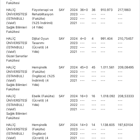
Fakültesi
HALİÇ
Fizyoterapi ve
SAY
2024
36+0
36
910.973
217,1863
ÜNİVERSİTESİ
Rehabilitasyon
2023
---
---
---
---
(İSTANBUL)
(Fakülte)
2022
---
---
---
---
(Vakıf)
(%25 İndirimli)
2021
---
---
---
---
Sağlık Bilimleri
(4 Yıllık)
Fakültesi
HALİÇ
Dijital Oyun
SAY
2024
4+0
4
991.404
210,75457
ÜNİVERSİTESİ
Tasarımı
2023
---
---
---
---
(İSTANBUL)
(Ücretli) (4
2022
---
---
---
---
(Vakıf)
Yıllık)
2021
---
---
---
---
Güzel Sanatlar
Fakültesi
HALİÇ
Hemşirelik
SAY
2024
45+0
45
1.011.561
209,08495
ÜNİVERSİTESİ
(Fakülte)
2023
---
---
---
---
(İSTANBUL)
(İngilizce) (%25
2022
---
---
---
---
(Vakıf)
İndirimli) (4
2021
---
---
---
---
Sağlık Bilimleri
Yıllık)
Fakültesi
HALİÇ
Ebelik (Fakülte)
SAY
2024
16+0
16
1.018.092
208,53333
ÜNİVERSİTESİ
(Ücretli) (4
2023
---
---
---
---
(İSTANBUL)
Yıllık)
2022
---
---
---
---
(Vakıf)
2021
---
---
---
---
Sağlık Bilimleri
Fakültesi
HALİÇ
Hemşirelik
SAY
2024
14+0
14
1.138.605
197,63104
ÜNİVERSİTESİ
(Fakülte)
2023
---
---
---
---
(İSTANBUL)
(İngilizce)
2022
---
---
---
---
(Vakıf)
(Ücretli) (4
2021
---
---
---
---