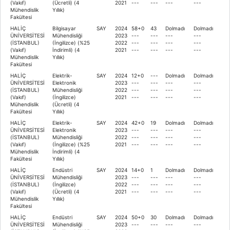
(Vakıf)
(Ücretli) (4
2021
---
---
---
---
Mühendislik
Yıllık)
Fakültesi
HALİÇ
Bilgisayar
SAY
2024
58+0
43
Dolmadı
Dolmadı
ÜNİVERSİTESİ
Mühendisliği
2023
---
---
---
---
(İSTANBUL)
(İngilizce) (%25
2022
---
---
---
---
(Vakıf)
İndirimli) (4
2021
---
---
---
---
Mühendislik
Yıllık)
Fakültesi
HALİÇ
Elektrik-
SAY
2024
12+0
---
Dolmadı
Dolmadı
ÜNİVERSİTESİ
Elektronik
2023
---
---
---
---
(İSTANBUL)
Mühendisliği
2022
---
---
---
---
(Vakıf)
(İngilizce)
2021
---
---
---
---
Mühendislik
(Ücretli) (4
Fakültesi
Yıllık)
HALİÇ
Elektrik-
SAY
2024
42+0
19
Dolmadı
Dolmadı
ÜNİVERSİTESİ
Elektronik
2023
---
---
---
---
(İSTANBUL)
Mühendisliği
2022
---
---
---
---
(Vakıf)
(İngilizce) (%25
2021
---
---
---
---
Mühendislik
İndirimli) (4
Fakültesi
Yıllık)
HALİÇ
Endüstri
SAY
2024
14+0
1
Dolmadı
Dolmadı
ÜNİVERSİTESİ
Mühendisliği
2023
---
---
---
---
(İSTANBUL)
(İngilizce)
2022
---
---
---
---
(Vakıf)
(Ücretli) (4
2021
---
---
---
---
Mühendislik
Yıllık)
Fakültesi
HALİÇ
Endüstri
SAY
2024
50+0
30
Dolmadı
Dolmadı
ÜNİVERSİTESİ
Mühendisliği
2023
---
---
---
---