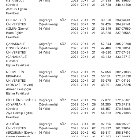
(İSTANBUL )
(4 Yıllık)
2022
20+1
21
24.995
397,39655
(Devlet)
2021
20+1
21
26.728
348,44309
Atatürk Eğitim
Fakültesi
DOKUZ EYLÜL
Coğrafya
SÖZ
2024
20+1
21
39.350
394,14413
ÜNİVERSİTESİ
Öğretmenliği
2023
30+1
31
37.429
384,97141
(İZMİR) (Devlet)
(4 Yıllık)
2022
20+1
21
36.349
387,07980
Buca Eğitim
2021
20+1
21
38.836
337,26565
Fakültesi
ÇANAKKALE
Coğrafya
SÖZ
2024
20+1
21
52.344
385,79599
ONSEKİZ MART
Öğretmenliği
2023
20+1
21
47.488
378,01051
ÜNİVERSİTESİ
(4 Yıllık)
2022
20+1
21
49.620
377,67469
(ÇANAKKALE)
2021
20+1
21
43.432
333,73717
(Devlet)
Eğitim Fakültesi
NECMETTİN
Coğrafya
SÖZ
2024
20+1
21
57.658
382,71838
ERBAKAN
Öğretmenliği
2023
20+1
21
56.131
372,84530
ÜNİVERSİTESİ
(4 Yıllık)
2022
20+1
21
55.675
374,04166
(KONYA ) (Devlet)
2021
20+1
21
48.391
330,26825
Ahmet Keleşoğlu
Eğitim Fakültesi
DİCLE ÜNİVERSİTESİ
Coğrafya
SÖZ
2024
20+1
26
77.872
372,48461
(DİYARBAKIR)
Öğretmenliği
2023
20+1
26
51.280
375,67218
(Devlet)
(4 Yıllık)
2022
20+1
21
61.457
370,81068
Ziya Gökalp Eğitim
2021
20+1
21
54.723
326,21386
Fakültesi
ATATÜRK
Coğrafya
SÖZ
2024
30+1
31
92.714
366,19226
ÜNİVERSİTESİ
Öğretmenliği
2023
60+2
62
78.892
361,79657
(ERZURUM) (Devlet)
(4 Yıllık)
2022
60+2
62
86.817
358,87410
Kazım Karabekir
2021
20+1
21
52.897
327,36051