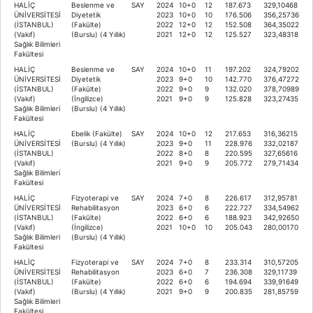
HALİÇ
Beslenme ve
SAY
2024
10+0
12
187.673
329,10468
ÜNİVERSİTESİ
Diyetetik
2023
10+0
10
176.506
356,25736
(İSTANBUL)
(Fakülte)
2022
12+0
12
152.508
364,35022
(Vakıf)
(Burslu) (4 Yıllık)
2021
12+0
12
125.527
323,48318
Sağlık Bilimleri
Fakültesi
HALİÇ
Beslenme ve
SAY
2024
10+0
11
197.202
324,79202
ÜNİVERSİTESİ
Diyetetik
2023
9+0
10
142.770
376,47272
(İSTANBUL)
(Fakülte)
2022
9+0
9
132.020
378,70989
(Vakıf)
(İngilizce)
2021
9+0
9
125.828
323,27435
Sağlık Bilimleri
(Burslu) (4 Yıllık)
Fakültesi
HALİÇ
Ebelik (Fakülte)
SAY
2024
10+0
12
217.653
316,36215
ÜNİVERSİTESİ
(Burslu) (4 Yıllık)
2023
9+0
11
228.976
332,02187
(İSTANBUL)
2022
8+0
8
220.595
327,65616
(Vakıf)
2021
9+0
9
205.772
279,71434
Sağlık Bilimleri
Fakültesi
HALİÇ
Fizyoterapi ve
SAY
2024
7+0
8
226.617
312,95781
ÜNİVERSİTESİ
Rehabilitasyon
2023
6+0
6
222.727
334,54962
(İSTANBUL)
(Fakülte)
2022
6+0
6
188.923
342,92650
(Vakıf)
(İngilizce)
2021
10+0
10
205.043
280,00170
Sağlık Bilimleri
(Burslu) (4 Yıllık)
Fakültesi
HALİÇ
Fizyoterapi ve
SAY
2024
7+0
8
233.314
310,57205
ÜNİVERSİTESİ
Rehabilitasyon
2023
6+0
7
236.308
329,11739
(İSTANBUL)
(Fakülte)
2022
6+0
6
194.694
339,91649
(Vakıf)
(Burslu) (4 Yıllık)
2021
9+0
9
200.835
281,85759
Sağlık Bilimleri
Fakültesi