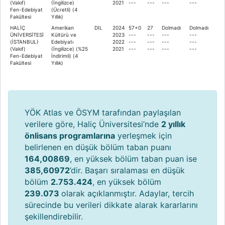
(Vakıf)
(İngilizce)
2021
---
---
---
---
Fen-Edebiyat
(Ücretli) (4
Fakültesi
Yıllık)
HALİÇ
Amerikan
DIL
2024
57+0
27
Dolmadı
Dolmadı
ÜNİVERSİTESİ
Kültürü ve
2023
---
---
---
---
(İSTANBUL)
Edebiyatı
2022
---
---
---
---
(Vakıf)
(İngilizce) (%25
2021
---
---
---
---
Fen-Edebiyat
İndirimli) (4
Fakültesi
Yıllık)
YÖK Atlas ve ÖSYM tarafından paylaşılan
verilere göre, Haliç Üniversitesi’nde
2 yıllık
önlisans programlarına
yerleşmek için
belirlenen en düşük bölüm taban puanı
164,00869
, en yüksek bölüm taban puan ise
385,60972
’dir. Başarı sıralaması en düşük
bölüm
2.753.424
, en yüksek bölüm
239.073
olarak açıklanmıştır. Adaylar, tercih
sürecinde bu verileri dikkate alarak kararlarını
şekillendirebilir.