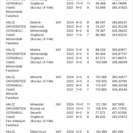
(İSTANBUL)
(İngilizce)
2022
11+0
11
46.468
461,74699
(Vakıf)
(Burslu) (4 Yıllık)
2021
9+0
9
55.899
385,47820
Mühendislik
Fakültesi
HALİÇ
Elektrik-
SAY
2024
8+0
9
88.097
394,86247
ÜNİVERSİTESİ
Elektronik
2023
8+0
9
74.207
432,92239
(İSTANBUL)
Mühendisliği
2022
8+0
8
78.367
426,36020
(Vakıf)
(İngilizce)
2021
7+0
7
86.360
354,92210
Mühendislik
(Burslu) (4 Yıllık)
Fakültesi
HALİÇ
Makine
SAY
2024
5+0
6
89.226
393,83917
ÜNİVERSİTESİ
Mühendisliği
2023
4+0
5
80.406
426,87757
(İSTANBUL)
(İngilizce)
2022
5+0
5
87.273
417,48075
(Vakıf)
(Burslu) (4 Yıllık)
2021
4+0
4
104.588
339,36049
Mühendislik
Fakültesi
HALİÇ
Mimarlık
SAY
2024
3+0
4
101.069
383,44577
ÜNİVERSİTESİ
(Burslu) (4 Yıllık)
2023
3+0
3
102.925
406,33190
(İSTANBUL)
2022
6+0
6
110.337
396,30258
(Vakıf)
2021
7+0
7
110.685
334,45544
Mimarlık
Fakültesi
HALİÇ
Moleküler
SAY
2024
10+0
11
121.780
367,1892
ÜNİVERSİTESİ
Biyoloji ve
2023
10+0
11
108.474
401,77910
(İSTANBUL)
Genetik
2022
9+0
9
77.372
427,41356
(Vakıf)
(İngilizce)
2021
8+0
8
85.632
355,57672
Fen-Edebiyat
(Burslu) (4 Yıllık)
Fakültesi
HALİÇ
Dijital Oyun
SAY
2024
5+0
6
130.364
361,259