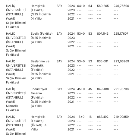
HALİÇ
Hemşirelik
SAY
2024
64+0
64
560.265
246,75696
ÜNİVERSİTESİ
(Fakülte)
2023
---
---
---
---
(İSTANBUL)
(%25 İndirimli)
2022
---
---
---
---
(Vakıf)
(4 Yıllık)
2021
---
---
---
---
Sağlık Bilimleri
Fakültesi
HALİÇ
Ebelik (Fakülte)
SAY
2024
53+0
53
807.543
225,17607
ÜNİVERSİTESİ
(%25 İndirimli)
2023
---
---
---
---
(İSTANBUL)
(4 Yıllık)
2022
---
---
---
---
(Vakıf)
2021
---
---
---
---
Sağlık Bilimleri
Fakültesi
HALİÇ
Beslenme ve
SAY
2024
53+0
53
835.081
223,03969
ÜNİVERSİTESİ
Diyetetik
2023
---
---
---
---
(İSTANBUL)
(Fakülte)
2022
---
---
---
---
(Vakıf)
(%25 İndirimli)
2021
---
---
---
---
Sağlık Bilimleri
(4 Yıllık)
Fakültesi
HALİÇ
Endüstriyel
SAY
2024
45+0
45
849.488
221,93738
ÜNİVERSİTESİ
Tasarım
2023
---
---
---
---
(İSTANBUL)
(Fakülte)
2022
---
---
---
---
(Vakıf)
(%25 İndirimli)
2021
---
---
---
---
Mimarlık
(4 Yıllık)
Fakültesi
HALİÇ
Hemşirelik
SAY
2024
18+0
18
887.492
219,00859
ÜNİVERSİTESİ
(Fakülte)
2023
---
---
---
---
(İSTANBUL)
(Ücretli) (4
2022
---
---
---
---
(Vakıf)
Yıllık)
2021
---
---
---
---
Sağlık Bilimleri