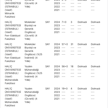
ÜNİVERSİTESİ
(Ücretli) (4
2023
---
---
---
---
(İSTANBUL)
Yıllık)
2022
---
---
---
---
(Vakıf)
2021
---
---
---
---
Mimarlık
Fakültesi
HALİÇ
Moleküler
SAY
2024
7+0
3
Dolmadı
Dolmadı
ÜNİVERSİTESİ
Biyoloji ve
2023
---
---
---
---
(İSTANBUL)
Genetik
2022
---
---
---
---
(Vakıf)
(İngilizce)
2021
---
---
---
---
Fen-Edebiyat
(Ücretli) (4
Fakültesi
Yıllık)
HALİÇ
Moleküler
SAY
2024
57+0
31
Dolmadı
Dolmadı
ÜNİVERSİTESİ
Biyoloji ve
2023
---
---
---
---
(İSTANBUL)
Genetik
2022
---
---
---
---
(Vakıf)
(İngilizce) (%25
2021
---
---
---
---
Fen-Edebiyat
İndirimli) (4
Fakültesi
Yıllık)
HALİÇ
Yazılım
SAY
2024
56+0
18
Dolmadı
Dolmadı
ÜNİVERSİTESİ
Mühendisliği
2023
---
---
---
---
(İSTANBUL)
(İngilizce) (%25
2022
---
---
---
---
(Vakıf)
İndirimli) (4
2021
---
---
---
---
Mühendislik
Yıllık)
Fakültesi
HALİÇ
Yazılım
SAY
2024
19+0
4
Dolmadı
Dolmadı
ÜNİVERSİTESİ
Mühendisliği
2023
---
---
---
---
(İSTANBUL)
(İngilizce)
2022
---
---
---
---
(Vakıf)
(Ücretli) (4
2021
---
---
---
---
Mühendislik
Yıllık)
Fakültesi