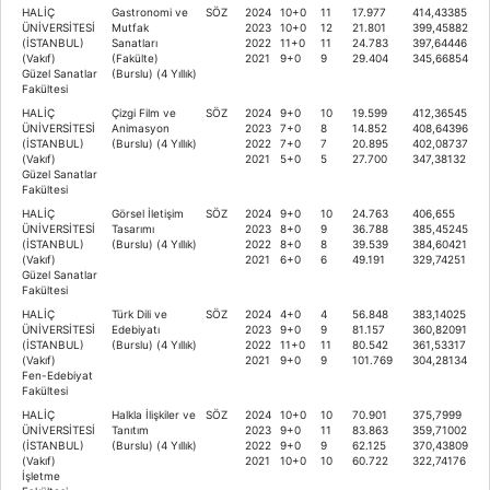
HALİÇ
Gastronomi ve
SÖZ
2024
10+0
11
17.977
414,43385
ÜNİVERSİTESİ
Mutfak
2023
10+0
12
21.801
399,45882
(İSTANBUL)
Sanatları
2022
11+0
11
24.783
397,64446
(Vakıf)
(Fakülte)
2021
9+0
9
29.404
345,66854
Güzel Sanatlar
(Burslu) (4 Yıllık)
Fakültesi
HALİÇ
Çizgi Film ve
SÖZ
2024
9+0
10
19.599
412,36545
ÜNİVERSİTESİ
Animasyon
2023
7+0
8
14.852
408,64396
(İSTANBUL)
(Burslu) (4 Yıllık)
2022
7+0
7
20.895
402,08737
(Vakıf)
2021
5+0
5
27.700
347,38132
Güzel Sanatlar
Fakültesi
HALİÇ
Görsel İletişim
SÖZ
2024
9+0
10
24.763
406,655
ÜNİVERSİTESİ
Tasarımı
2023
8+0
9
36.788
385,45245
(İSTANBUL)
(Burslu) (4 Yıllık)
2022
8+0
8
39.539
384,60421
(Vakıf)
2021
6+0
6
49.191
329,74251
Güzel Sanatlar
Fakültesi
HALİÇ
Türk Dili ve
SÖZ
2024
4+0
4
56.848
383,14025
ÜNİVERSİTESİ
Edebiyatı
2023
9+0
9
81.157
360,82091
(İSTANBUL)
(Burslu) (4 Yıllık)
2022
11+0
11
80.542
361,53317
(Vakıf)
2021
9+0
9
101.769
304,28134
Fen-Edebiyat
Fakültesi
HALİÇ
Halkla İlişkiler ve
SÖZ
2024
10+0
10
70.901
375,7999
ÜNİVERSİTESİ
Tanıtım
2023
9+0
11
83.863
359,71002
(İSTANBUL)
(Burslu) (4 Yıllık)
2022
9+0
9
62.125
370,43809
(Vakıf)
2021
10+0
10
60.722
322,74176
İşletme