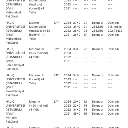
ÜNİVERSİTESİ
Mühendisliği
2023
---
---
---
---
(İSTANBUL)
(İngilizce)
2022
---
---
---
---
(Vakıf)
(Ücretli) (4
2021
---
---
---
---
Mühendislik
Yıllık)
Fakültesi
HALİÇ
Makine
SAY
2024
27+0
24
Dolmadı
Dolmadı
ÜNİVERSİTESİ
Mühendisliği
2023
31+0
31
265.515
318,49818
(İSTANBUL)
(İngilizce) (%50
2022
25+0
25
285.016
302,78432
(Vakıf)
İndirimli) (4
2021
26+0
17
Dolmadı
Dolmadı
Mühendislik
Yıllık)
Fakültesi
HALİÇ
Matematik
SAY
2024
33+0
26
Dolmadı
Dolmadı
ÜNİVERSİTESİ
(%25 İndirimli)
2023
---
---
---
---
(İSTANBUL)
(4 Yıllık)
2022
---
---
---
---
(Vakıf)
2021
---
---
---
---
Fen-Edebiyat
Fakültesi
HALİÇ
Matematik
SAY
2024
5+0
---
Dolmadı
Dolmadı
ÜNİVERSİTESİ
(Ücretli) (4
2023
---
---
---
---
(İSTANBUL)
Yıllık)
2022
---
---
---
---
(Vakıf)
2021
---
---
---
---
Fen-Edebiyat
Fakültesi
HALİÇ
Mimarlık
SAY
2024
20+0
12
Dolmadı
Dolmadı
ÜNİVERSİTESİ
(%50 İndirimli)
2023
22+0
14
Dolmadı
Dolmadı
(İSTANBUL)
(4 Yıllık)
2022
34+0
14
Dolmadı
Dolmadı
(Vakıf)
2021
38+0
18
Dolmadı
Dolmadı
Mimarlık
Fakültesi
HALİÇ
Mimarlık
SAY
2024
2+0
---
Dolmadı
Dolmadı