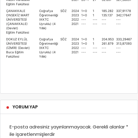
Eğitim Fakültesi
ÇANAKKALE
Coğrafya
SÖZ
2024
1+0
1
185.282
337,91178
ONSEKİZ MART
Öğretmenliği
2023
1+0
1
135.137
342,17647
ÜNİVERSİTESİ
(KKTC
2022
---
---
---
---
(ÇANAKKALE)
Uyruklu) (4
2021
---
---
---
---
(Devlet)
Yıllık)
Eğitim Fakültesi
DOKUZ EYLÜL
Coğrafya
SÖZ
2024
1+0
1
204.953
333,29467
ÜNİVERSİTESİ
Öğretmenliği
2023
1+0
1
261.879
313,87093
(İZMİR) (Devlet)
(KKTC
2022
---
---
---
---
Buca Eğitim
Uyruklu) (4
2021
---
---
---
---
Fakültesi
Yıllık)
YORUM YAP
E-posta adresiniz yayınlanmayacak.
Gerekli alanlar
*
ile işaretlenmişlerdir