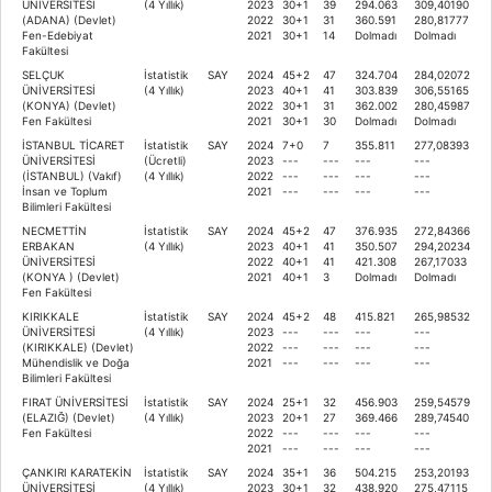
ÜNİVERSİTESİ
(4 Yıllık)
2023
30+1
39
294.063
309,40190
(ADANA) (Devlet)
2022
30+1
31
360.591
280,81777
Fen-Edebiyat
2021
30+1
14
Dolmadı
Dolmadı
Fakültesi
SELÇUK
İstatistik
SAY
2024
45+2
47
324.704
284,02072
ÜNİVERSİTESİ
(4 Yıllık)
2023
40+1
41
303.839
306,55165
(KONYA) (Devlet)
2022
30+1
31
362.002
280,45987
Fen Fakültesi
2021
30+1
30
Dolmadı
Dolmadı
İSTANBUL TİCARET
İstatistik
SAY
2024
7+0
7
355.811
277,08393
ÜNİVERSİTESİ
(Ücretli)
2023
---
---
---
---
(İSTANBUL) (Vakıf)
(4 Yıllık)
2022
---
---
---
---
İnsan ve Toplum
2021
---
---
---
---
Bilimleri Fakültesi
NECMETTİN
İstatistik
SAY
2024
45+2
47
376.935
272,84366
ERBAKAN
(4 Yıllık)
2023
40+1
41
350.507
294,20234
ÜNİVERSİTESİ
2022
40+1
41
421.308
267,17033
(KONYA ) (Devlet)
2021
40+1
3
Dolmadı
Dolmadı
Fen Fakültesi
KIRIKKALE
İstatistik
SAY
2024
45+2
48
415.821
265,98532
ÜNİVERSİTESİ
(4 Yıllık)
2023
---
---
---
---
(KIRIKKALE) (Devlet)
2022
---
---
---
---
Mühendislik ve Doğa
2021
---
---
---
---
Bilimleri Fakültesi
FIRAT ÜNİVERSİTESİ
İstatistik
SAY
2024
25+1
32
456.903
259,54579
(ELAZIĞ) (Devlet)
(4 Yıllık)
2023
20+1
27
369.466
289,74540
Fen Fakültesi
2022
---
---
---
---
2021
---
---
---
---
ÇANKIRI KARATEKİN
İstatistik
SAY
2024
35+1
36
504.215
253,20193
ÜNİVERSİTESİ
(4 Yıllık)
2023
30+1
32
438.920
275,47115