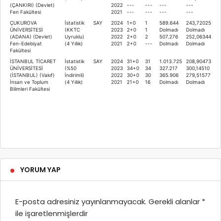
(ÇANKIRI) (Devlet)
2022
---
---
---
---
Fen Fakültesi
2021
---
---
---
---
ÇUKUROVA
İstatistik
SAY
2024
1+0
1
589.644
243,72025
ÜNİVERSİTESİ
(KKTC
2023
2+0
1
Dolmadı
Dolmadı
(ADANA) (Devlet)
Uyruklu)
2022
2+0
2
507.276
252,06344
Fen-Edebiyat
(4 Yıllık)
2021
2+0
---
Dolmadı
Dolmadı
Fakültesi
İSTANBUL TİCARET
İstatistik
SAY
2024
31+0
31
1.013.725
208,90473
ÜNİVERSİTESİ
(%50
2023
34+0
34
327.217
300,14510
(İSTANBUL) (Vakıf)
İndirimli)
2022
30+0
30
365.906
279,51577
İnsan ve Toplum
(4 Yıllık)
2021
21+0
16
Dolmadı
Dolmadı
Bilimleri Fakültesi
YORUM YAP
E-posta adresiniz yayınlanmayacak.
Gerekli alanlar
*
ile işaretlenmişlerdir