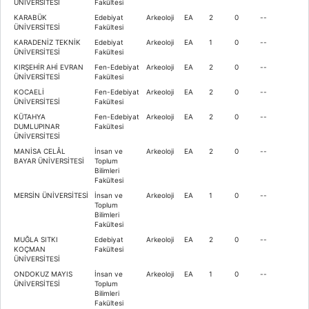
ÜNİVERSİTESİ
Fakültesi
KARABÜK
Edebiyat
Arkeoloji
EA
2
0
--
ÜNİVERSİTESİ
Fakültesi
KARADENİZ TEKNİK
Edebiyat
Arkeoloji
EA
1
0
--
ÜNİVERSİTESİ
Fakültesi
KIRŞEHİR AHİ EVRAN
Fen-Edebiyat
Arkeoloji
EA
2
0
--
ÜNİVERSİTESİ
Fakültesi
KOCAELİ
Fen-Edebiyat
Arkeoloji
EA
2
0
--
ÜNİVERSİTESİ
Fakültesi
KÜTAHYA
Fen-Edebiyat
Arkeoloji
EA
2
0
--
DUMLUPINAR
Fakültesi
ÜNİVERSİTESİ
MANİSA CELÂL
İnsan ve
Arkeoloji
EA
2
0
--
BAYAR ÜNİVERSİTESİ
Toplum
Bilimleri
Fakültesi
MERSİN ÜNİVERSİTESİ
İnsan ve
Arkeoloji
EA
1
0
--
Toplum
Bilimleri
Fakültesi
MUĞLA SITKI
Edebiyat
Arkeoloji
EA
2
0
--
KOÇMAN
Fakültesi
ÜNİVERSİTESİ
ONDOKUZ MAYIS
İnsan ve
Arkeoloji
EA
1
0
--
ÜNİVERSİTESİ
Toplum
Bilimleri
Fakültesi