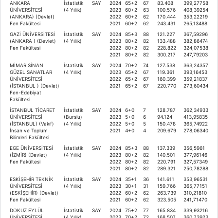
ANKARA
İstatistik
SAY
2024
65+2
67
83.408
399,27758
ÜNİVERSİTESİ
(4 Yıllık)
2023
60+2
63
100.576
408,39254
(ANKARA) (Devlet)
2022
60+2
62
170.444
353,22219
Fen Fakültesi
2021
60+2
62
243.431
265,13488
GAZİ ÜNİVERSİTESİ
İstatistik
SAY
2024
85+3
88
121.227
367,59296
(ANKARA ) (Devlet)
(4 Yıllık)
2023
80+2
82
133.488
382,86474
Fen Fakültesi
2022
80+2
82
228.822
324,07538
2021
80+2
82
300.217
247,79203
MİMAR SİNAN
İstatistik
SAY
2024
70+2
74
127.538
363,24357
GÜZEL SANATLAR
(4 Yıllık)
2023
65+2
67
119.361
393,16453
ÜNİVERSİTESİ
2022
65+2
67
160.399
359,21837
(İSTANBUL ) (Devlet)
2021
65+2
67
220.770
273,60434
Fen-Edebiyat
Fakültesi
İSTANBUL TİCARET
İstatistik
SAY
2024
6+0
7
128.787
362,34933
ÜNİVERSİTESİ
(Burslu)
2023
5+0
6
94.124
413,95835
(İSTANBUL) (Vakıf)
(4 Yıllık)
2022
5+0
5
150.478
365,74922
İnsan ve Toplum
2021
4+0
4
209.679
278,06340
Bilimleri Fakültesi
EGE ÜNİVERSİTESİ
İstatistik
SAY
2024
85+3
88
137.339
356,5961
(İZMİR) (Devlet)
(4 Yıllık)
2023
80+2
82
140.501
377,96146
Fen Fakültesi
2022
80+2
82
220.791
327,57349
2021
80+2
82
289.321
250,78288
ESKİŞEHİR TEKNİK
İstatistik
SAY
2024
35+1
36
141.611
353,96531
ÜNİVERSİTESİ
(4 Yıllık)
2023
30+1
31
159.766
365,77151
(ESKİŞEHİR) (Devlet)
2022
60+2
62
263.739
310,21810
Fen Fakültesi
2021
60+2
62
323.505
241,71470
DOKUZ EYLÜL
İstatistik
SAY
2024
75+2
77
165.834
339,93216
ÜNİVERSİTESİ
(4 Yıllık)
2023
70+2
72
168.507
360,73923