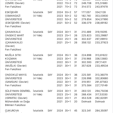
(İZMİR) (Devlet)
2022
70+2
72
249.708
315,51680
Fen Fakültesi
2021
70+2
72
314.572
243,97478
ESKİŞEHİR
İstatistik
SAY
2024
55+2
57
177.057
334,1128
OSMANGAZİ
(4 Yıllık)
2023
50+2
52
182.740
353,03930
ÜNİVERSİTESİ
2022
50+2
52
279.854
304,57990
(ESKİŞEHİR) (Devlet)
2021
50+2
52
336.079
238,69182
Fen Fakültesi
ÇANAKKALE
İstatistik
SAY
2024
30+1
31
210.489
319,19295
ONSEKİZ MART
(4 Yıllık)
2023
25+1
26
225.823
333,29887
ÜNİVERSİTESİ
2022
25+1
26
302.637
297,09910
(ÇANAKKALE)
2021
25+1
26
358.132
233,37923
(Devlet)
Fen Fakültesi
MUĞLA SITKI
İstatistik
SAY
2024
35+1
36
224.898
313,61622
KOÇMAN
(4 Yıllık)
2023
30+1
31
218.968
336,12683
ÜNİVERSİTESİ
2022
30+1
31
302.593
297,11431
(MUĞLA) (Devlet)
2021
30+1
31
357.628
233,49534
Fen Fakültesi
ONDOKUZ MAYIS
İstatistik
SAY
2024
35+1
36
225.581
313,36079
ÜNİVERSİTESİ
(4 Yıllık)
2023
30+1
31
226.998
332,80680
(SAMSUN) (Devlet)
2022
30+1
31
319.951
291,87563
Fen Fakültesi
2021
30+1
31
375.584
227,70149
SÜLEYMAN DEMİREL
İstatistik
SAY
2024
30+1
31
283.120
294,75036
ÜNİVERSİTESİ
(4 Yıllık)
2023
25+1
26
268.434
317,53330
(ISPARTA) (Devlet)
2022
20+1
21
353.528
282,62091
Mühendislik ve Doğa
2021
20+1
20
Dolmadı
Dolmadı
Bilimleri Fakültesi
ÇUKUROVA
İstatistik
SAY
2024
35+1
45
323.341
284,35097