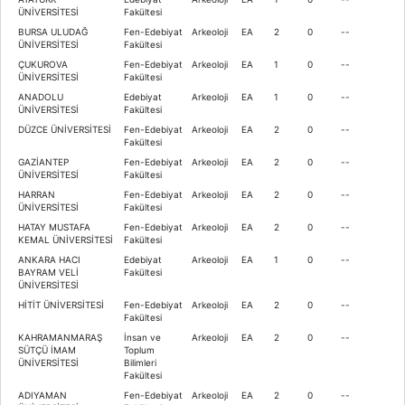
ÜNİVERSİTESİ
Fakültesi
BURSA ULUDAĞ
Fen-Edebiyat
Arkeoloji
EA
2
0
--
ÜNİVERSİTESİ
Fakültesi
ÇUKUROVA
Fen-Edebiyat
Arkeoloji
EA
1
0
--
ÜNİVERSİTESİ
Fakültesi
ANADOLU
Edebiyat
Arkeoloji
EA
1
0
--
ÜNİVERSİTESİ
Fakültesi
DÜZCE ÜNİVERSİTESİ
Fen-Edebiyat
Arkeoloji
EA
2
0
--
Fakültesi
GAZİANTEP
Fen-Edebiyat
Arkeoloji
EA
2
0
--
ÜNİVERSİTESİ
Fakültesi
HARRAN
Fen-Edebiyat
Arkeoloji
EA
2
0
--
ÜNİVERSİTESİ
Fakültesi
HATAY MUSTAFA
Fen-Edebiyat
Arkeoloji
EA
2
0
--
KEMAL ÜNİVERSİTESİ
Fakültesi
ANKARA HACI
Edebiyat
Arkeoloji
EA
1
0
--
BAYRAM VELİ
Fakültesi
ÜNİVERSİTESİ
HİTİT ÜNİVERSİTESİ
Fen-Edebiyat
Arkeoloji
EA
2
0
--
Fakültesi
KAHRAMANMARAŞ
İnsan ve
Arkeoloji
EA
2
0
--
SÜTÇÜ İMAM
Toplum
ÜNİVERSİTESİ
Bilimleri
Fakültesi
ADIYAMAN
Fen-Edebiyat
Arkeoloji
EA
2
0
--