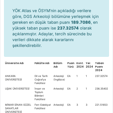
YÖK Atlas ve ÖSYM’nin açıkladığı verilere
göre, DGS Arkeoloji bölümüne yerleşmek için
gereken en düşük taban puanı
189.7086
, en
yüksek taban puanı ise
237.32574
olarak
açıklanmıştır. Adaylar, tercih sürecinde bu
verileri dikkate alarak kararlarını
şekillendirebilir.
Üniversite Adı
Fakülte Adı
Bölüm
Puan
Kont.
Yer.
Taban
Adı
Türü
2024
2024
Puanı
2024
ANKARA
Dil ve Tarih
Arkeoloji
EA
1
1
237.32574
ÜNİVERSİTESİ
Coğrafya
(İngilizce)
Fakültesi
UŞAK ÜNİVERSİTESİ
İnsan ve
Arkeoloji
EA
2
1
236.35402
Toplum
Bilimleri
Fakültesi
MİMAR SİNAN GÜZEL
Fen-Edebiyat
Arkeoloji
EA
3
3
221.51653
SANATLAR
Fakültesi
ÜNİVERSİTESİ