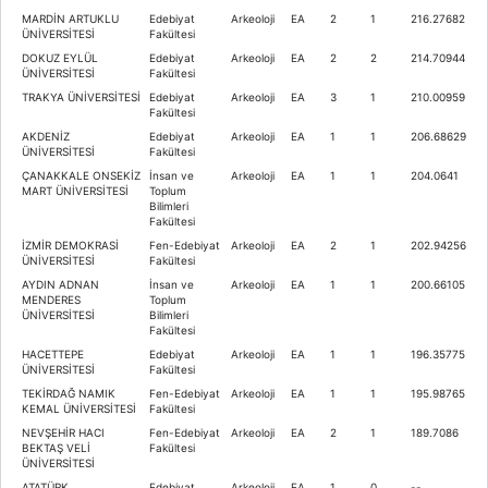
MARDİN ARTUKLU
Edebiyat
Arkeoloji
EA
2
1
216.27682
ÜNİVERSİTESİ
Fakültesi
DOKUZ EYLÜL
Edebiyat
Arkeoloji
EA
2
2
214.70944
ÜNİVERSİTESİ
Fakültesi
TRAKYA ÜNİVERSİTESİ
Edebiyat
Arkeoloji
EA
3
1
210.00959
Fakültesi
AKDENİZ
Edebiyat
Arkeoloji
EA
1
1
206.68629
ÜNİVERSİTESİ
Fakültesi
ÇANAKKALE ONSEKİZ
İnsan ve
Arkeoloji
EA
1
1
204.0641
MART ÜNİVERSİTESİ
Toplum
Bilimleri
Fakültesi
İZMİR DEMOKRASİ
Fen-Edebiyat
Arkeoloji
EA
2
1
202.94256
ÜNİVERSİTESİ
Fakültesi
AYDIN ADNAN
İnsan ve
Arkeoloji
EA
1
1
200.66105
MENDERES
Toplum
ÜNİVERSİTESİ
Bilimleri
Fakültesi
HACETTEPE
Edebiyat
Arkeoloji
EA
1
1
196.35775
ÜNİVERSİTESİ
Fakültesi
TEKİRDAĞ NAMIK
Fen-Edebiyat
Arkeoloji
EA
1
1
195.98765
KEMAL ÜNİVERSİTESİ
Fakültesi
NEVŞEHİR HACI
Fen-Edebiyat
Arkeoloji
EA
2
1
189.7086
BEKTAŞ VELİ
Fakültesi
ÜNİVERSİTESİ
ATATÜRK
Edebiyat
Arkeoloji
EA
1
0
--