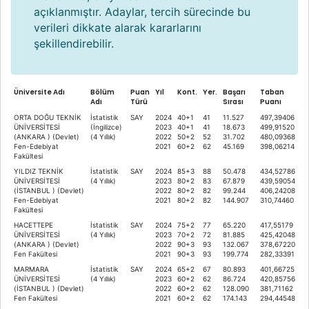
açıklanmıştır. Adaylar, tercih sürecinde bu
verileri dikkate alarak kararlarını
şekillendirebilir.
Üniversite Adı
Bölüm
Puan
Yıl
Kont.
Yer.
Başarı
Taban
Adı
Türü
Sırası
Puanı
ORTA DOĞU TEKNİK
İstatistik
SAY
2024
40+1
41
11.527
497,39406
ÜNİVERSİTESİ
(İngilizce)
2023
40+1
41
18.673
499,91520
(ANKARA ) (Devlet)
(4 Yıllık)
2022
50+2
52
31.702
480,09368
Fen-Edebiyat
2021
60+2
62
45.169
398,06214
Fakültesi
YILDIZ TEKNİK
İstatistik
SAY
2024
85+3
88
50.478
434,52786
ÜNİVERSİTESİ
(4 Yıllık)
2023
80+2
83
67.879
439,59054
(İSTANBUL ) (Devlet)
2022
80+2
82
99.244
406,24208
Fen-Edebiyat
2021
80+2
82
144.907
310,74460
Fakültesi
HACETTEPE
İstatistik
SAY
2024
75+2
77
65.220
417,55179
ÜNİVERSİTESİ
(4 Yıllık)
2023
70+2
72
81.885
425,42048
(ANKARA ) (Devlet)
2022
90+3
93
132.067
378,67220
Fen Fakültesi
2021
90+3
93
199.774
282,33391
MARMARA
İstatistik
SAY
2024
65+2
67
80.893
401,66725
ÜNİVERSİTESİ
(4 Yıllık)
2023
60+2
62
86.724
420,85756
(İSTANBUL ) (Devlet)
2022
60+2
62
128.090
381,71162
Fen Fakültesi
2021
60+2
62
174.143
294,44548