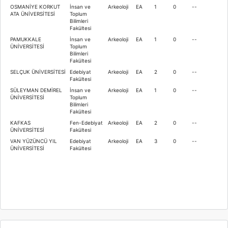
OSMANİYE KORKUT
İnsan ve
Arkeoloji
EA
1
0
--
ATA ÜNİVERSİTESİ
Toplum
Bilimleri
Fakültesi
PAMUKKALE
İnsan ve
Arkeoloji
EA
1
0
--
ÜNİVERSİTESİ
Toplum
Bilimleri
Fakültesi
SELÇUK ÜNİVERSİTESİ
Edebiyat
Arkeoloji
EA
2
0
--
Fakültesi
SÜLEYMAN DEMİREL
İnsan ve
Arkeoloji
EA
1
0
--
ÜNİVERSİTESİ
Toplum
Bilimleri
Fakültesi
KAFKAS
Fen-Edebiyat
Arkeoloji
EA
2
0
--
ÜNİVERSİTESİ
Fakültesi
VAN YÜZÜNCÜ YIL
Edebiyat
Arkeoloji
EA
3
0
--
ÜNİVERSİTESİ
Fakültesi