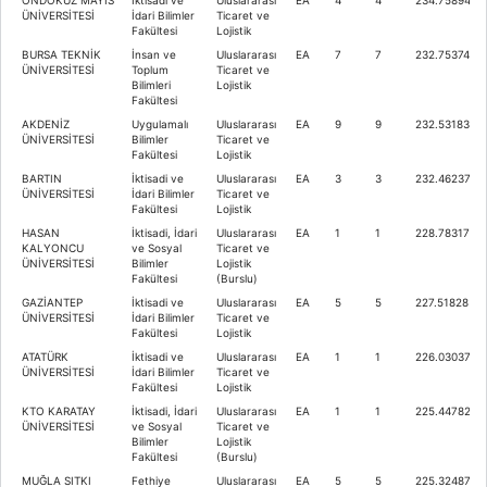
ÜNİVERSİTESİ
İdari Bilimler
Ticaret ve
Fakültesi
Lojistik
BURSA TEKNİK
İnsan ve
Uluslararası
EA
7
7
232.75374
ÜNİVERSİTESİ
Toplum
Ticaret ve
Bilimleri
Lojistik
Fakültesi
AKDENİZ
Uygulamalı
Uluslararası
EA
9
9
232.53183
ÜNİVERSİTESİ
Bilimler
Ticaret ve
Fakültesi
Lojistik
BARTIN
İktisadi ve
Uluslararası
EA
3
3
232.46237
ÜNİVERSİTESİ
İdari Bilimler
Ticaret ve
Fakültesi
Lojistik
HASAN
İktisadi, İdari
Uluslararası
EA
1
1
228.78317
KALYONCU
ve Sosyal
Ticaret ve
ÜNİVERSİTESİ
Bilimler
Lojistik
Fakültesi
(Burslu)
GAZİANTEP
İktisadi ve
Uluslararası
EA
5
5
227.51828
ÜNİVERSİTESİ
İdari Bilimler
Ticaret ve
Fakültesi
Lojistik
ATATÜRK
İktisadi ve
Uluslararası
EA
1
1
226.03037
ÜNİVERSİTESİ
İdari Bilimler
Ticaret ve
Fakültesi
Lojistik
KTO KARATAY
İktisadi, İdari
Uluslararası
EA
1
1
225.44782
ÜNİVERSİTESİ
ve Sosyal
Ticaret ve
Bilimler
Lojistik
Fakültesi
(Burslu)
MUĞLA SITKI
Fethiye
Uluslararası
EA
5
5
225.32487