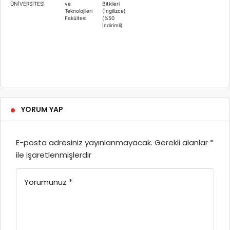
ÜNİVERSİTESİ
ve
Bitkileri
Teknolojileri
(İngilizce)
Fakültesi
(%50
İndirimli)
YORUM YAP
E-posta adresiniz yayınlanmayacak.
Gerekli alanlar
*
ile işaretlenmişlerdir
Yorumunuz
*