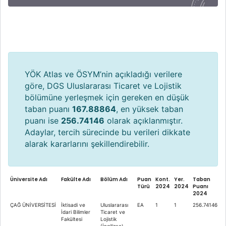
YÖK Atlas ve ÖSYM’nin açıkladığı verilere
göre, DGS Uluslararası Ticaret ve Lojistik
bölümüne yerleşmek için gereken en düşük
taban puanı
167.88864
, en yüksek taban
puanı ise
256.74146
olarak açıklanmıştır.
Adaylar, tercih sürecinde bu verileri dikkate
alarak kararlarını şekillendirebilir.
Üniversite Adı
Fakülte Adı
Bölüm Adı
Puan
Kont.
Yer.
Taban
Türü
2024
2024
Puanı
2024
ÇAĞ ÜNİVERSİTESİ
İktisadi ve
Uluslararası
EA
1
1
256.74146
İdari Bilimler
Ticaret ve
Fakültesi
Lojistik
(İngilizce)