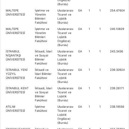
(Burslu)
MALTEPE
İşletme ve
Uluslararası
EA
1
1
254.47604
ÜNİVERSİTESİ
Yönetim
Ticaret ve
Bilimleri
Lojistik
Fakültesi
(Burslu)
MALTEPE
İşletme ve
Uluslararası
EA
1
1
245.10829
ÜNİVERSİTESİ
Yönetim
Ticaret ve
Bilimleri
Lojistik
Fakültesi
(İngilizce)
(Burslu)
İSTANBUL
İktisadi, İdari
Uluslararası
EA
1
1
243.3436
NİŞANTAŞI
ve Sosyal
Ticaret ve
ÜNİVERSİTESİ
Bilimler
Lojistik
Fakültesi
(Burslu)
İSTANBUL YENİ
İktisadi ve
Uluslararası
EA
1
1
239.30924
YÜZYIL
İdari Bilimler
Ticaret ve
ÜNİVERSİTESİ
Fakültesi
Lojistik
(Burslu)
İSTANBUL KENT
İktisadi, İdari
Uluslararası
EA
1
1
239.26171
ÜNİVERSİTESİ
ve Sosyal
Ticaret ve
Bilimler
Lojistik
Fakültesi
(Burslu)
ATILIM
İşletme
Uluslararası
EA
1
1
238.19556
ÜNİVERSİTESİ
Fakültesi
Ticaret ve
Lojistik
(İngilizce)
(Burslu)
ONDOKUZ MAYIS
İktisadi ve
Uluslararası
EA
4
4
234.75894