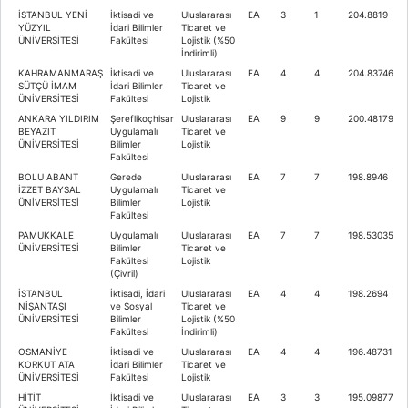
İSTANBUL YENİ
İktisadi ve
Uluslararası
EA
3
1
204.8819
YÜZYIL
İdari Bilimler
Ticaret ve
ÜNİVERSİTESİ
Fakültesi
Lojistik (%50
İndirimli)
KAHRAMANMARAŞ
İktisadi ve
Uluslararası
EA
4
4
204.83746
SÜTÇÜ İMAM
İdari Bilimler
Ticaret ve
ÜNİVERSİTESİ
Fakültesi
Lojistik
ANKARA YILDIRIM
Şereflikoçhisar
Uluslararası
EA
9
9
200.48179
BEYAZIT
Uygulamalı
Ticaret ve
ÜNİVERSİTESİ
Bilimler
Lojistik
Fakültesi
BOLU ABANT
Gerede
Uluslararası
EA
7
7
198.8946
İZZET BAYSAL
Uygulamalı
Ticaret ve
ÜNİVERSİTESİ
Bilimler
Lojistik
Fakültesi
PAMUKKALE
Uygulamalı
Uluslararası
EA
7
7
198.53035
ÜNİVERSİTESİ
Bilimler
Ticaret ve
Fakültesi
Lojistik
(Çivril)
İSTANBUL
İktisadi, İdari
Uluslararası
EA
4
4
198.2694
NİŞANTAŞI
ve Sosyal
Ticaret ve
ÜNİVERSİTESİ
Bilimler
Lojistik (%50
Fakültesi
İndirimli)
OSMANİYE
İktisadi ve
Uluslararası
EA
4
4
196.48731
KORKUT ATA
İdari Bilimler
Ticaret ve
ÜNİVERSİTESİ
Fakültesi
Lojistik
HİTİT
İktisadi ve
Uluslararası
EA
3
3
195.09877