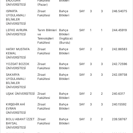
ERDOĞAN
Fakültesi
Bitkileri
ÜNİVERSİTESİ
(Pazar)
ISPARTA
Ziraat
Bahçe
SAY
3
3
246.54075
UYGULAMALI
Fakültesi
Bitkileri
BİLİMLER
ÜNİVERSİTESİ
LEFKE AVRUPA
Tarım Bilimleri
Bahçe
SAY
1
1
244.45919
ÜNİVERSİTESİ
ve
Bitkileri
Teknolojileri
(İngilizce)
Fakültesi
(Burslu)
HATAY MUSTAFA
Ziraat
Bahçe
SAY
2
2
242.86583
KEMAL
Fakültesi
Bitkileri
ÜNİVERSİTESİ
YOZGAT BOZOK
Ziraat
Bahçe
SAY
3
3
242.72596
ÜNİVERSİTESİ
Fakültesi
Bitkileri
SAKARYA
Ziraat
Bahçe
SAY
3
3
242.09758
UYGULAMALI
Fakültesi
Bitkileri
BİLİMLER
ÜNİVERSİTESİ
UŞAK ÜNİVERSİTESİ
Ziraat
Bahçe
SAY
2
2
240.6317
Fakültesi
Bitkileri
KIRŞEHİR AHİ
Ziraat
Bahçe
SAY
3
3
240.15592
EVRAN
Fakültesi
Bitkileri
ÜNİVERSİTESİ
BOLU ABANT İZZET
Ziraat
Bahçe
SAY
2
2
239.58767
BAYSAL
Fakültesi
Bitkileri
ÜNİVERSİTESİ