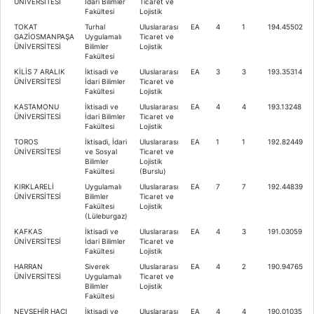
ÜNİVERSİTESİ
İdari Bilimler
Ticaret ve
Fakültesi
Lojistik
TOKAT
Turhal
Uluslararası
EA
4
1
194.45502
GAZİOSMANPAŞA
Uygulamalı
Ticaret ve
ÜNİVERSİTESİ
Bilimler
Lojistik
Fakültesi
KİLİS 7 ARALIK
İktisadi ve
Uluslararası
EA
3
3
193.35314
ÜNİVERSİTESİ
İdari Bilimler
Ticaret ve
Fakültesi
Lojistik
KASTAMONU
İktisadi ve
Uluslararası
EA
4
4
193.13248
ÜNİVERSİTESİ
İdari Bilimler
Ticaret ve
Fakültesi
Lojistik
TOROS
İktisadi, İdari
Uluslararası
EA
1
1
192.82449
ÜNİVERSİTESİ
ve Sosyal
Ticaret ve
Bilimler
Lojistik
Fakültesi
(Burslu)
KIRKLARELİ
Uygulamalı
Uluslararası
EA
7
7
192.44839
ÜNİVERSİTESİ
Bilimler
Ticaret ve
Fakültesi
Lojistik
(Lüleburgaz)
KAFKAS
İktisadi ve
Uluslararası
EA
4
3
191.03059
ÜNİVERSİTESİ
İdari Bilimler
Ticaret ve
Fakültesi
Lojistik
HARRAN
Siverek
Uluslararası
EA
4
2
190.94765
ÜNİVERSİTESİ
Uygulamalı
Ticaret ve
Bilimler
Lojistik
Fakültesi
NEVŞEHİR HACI
İktisadi ve
Uluslararası
EA
4
4
190.01035