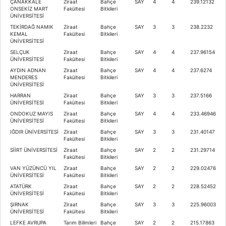
ÇANAKKALE
Ziraat
Bahçe
SAY
4
4
239.12132
ONSEKİZ MART
Fakültesi
Bitkileri
ÜNİVERSİTESİ
TEKİRDAĞ NAMIK
Ziraat
Bahçe
SAY
3
3
238.2232
KEMAL
Fakültesi
Bitkileri
ÜNİVERSİTESİ
SELÇUK
Ziraat
Bahçe
SAY
4
4
237.96154
ÜNİVERSİTESİ
Fakültesi
Bitkileri
AYDIN ADNAN
Ziraat
Bahçe
SAY
4
4
237.6274
MENDERES
Fakültesi
Bitkileri
ÜNİVERSİTESİ
HARRAN
Ziraat
Bahçe
SAY
3
3
237.5166
ÜNİVERSİTESİ
Fakültesi
Bitkileri
ONDOKUZ MAYIS
Ziraat
Bahçe
SAY
4
4
233.46946
ÜNİVERSİTESİ
Fakültesi
Bitkileri
IĞDIR ÜNİVERSİTESİ
Ziraat
Bahçe
SAY
3
3
231.40147
Fakültesi
Bitkileri
SİİRT ÜNİVERSİTESİ
Ziraat
Bahçe
SAY
2
2
231.29714
Fakültesi
Bitkileri
VAN YÜZÜNCÜ YIL
Ziraat
Bahçe
SAY
2
2
229.02476
ÜNİVERSİTESİ
Fakültesi
Bitkileri
ATATÜRK
Ziraat
Bahçe
SAY
2
2
228.52452
ÜNİVERSİTESİ
Fakültesi
Bitkileri
ŞIRNAK
Ziraat
Bahçe
SAY
3
3
225.96003
ÜNİVERSİTESİ
Fakültesi
Bitkileri
LEFKE AVRUPA
Tarım Bilimleri
Bahçe
SAY
2
2
215.17863