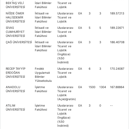
BEKTAŞ VELİ
İdari Bilimler
Ticaret ve
ÜNİVERSİTESİ
Fakültesi
Lojistik
NİĞDE ÖMER
İktisadi ve
Uluslararası
EA
3
3
189.57213
HALİSDEMİR
İdari Bilimler
Ticaret ve
ÜNİVERSİTESİ
Fakültesi
Lojistik
SİVAS
İktisadi ve
Uluslararası
EA
5
5
189.22671
CUMHURİYET
İdari Bilimler
Ticaret ve
ÜNİVERSİTESİ
Fakültesi
Lojistik
ÇAĞ ÜNİVERSİTESİ
İktisadi ve
Uluslararası
EA
3
3
186.40708
İdari Bilimler
Ticaret ve
Fakültesi
Lojistik
(İngilizce)
(%50
İndirimli)
RECEP TAYYİP
Fındıklı
Uluslararası
EA
6
3
170.24087
ERDOĞAN
Uygulamalı
Ticaret ve
ÜNİVERSİTESİ
Bilimler
Lojistik
Yüksekokulu
ANADOLU
İşletme
Uluslararası
EA
1500
1304
167.88864
ÜNİVERSİTESİ
Fakültesi
Ticaret ve
Lojistik
(Açıköğretim)
ATILIM
İşletme
Uluslararası
EA
3
0
--
ÜNİVERSİTESİ
Fakültesi
Ticaret ve
Lojistik
(İngilizce)
(%50
İndirimli)