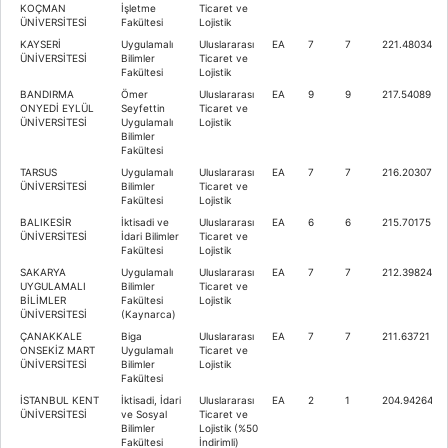
KOÇMAN
İşletme
Ticaret ve
ÜNİVERSİTESİ
Fakültesi
Lojistik
KAYSERİ
Uygulamalı
Uluslararası
EA
7
7
221.48034
ÜNİVERSİTESİ
Bilimler
Ticaret ve
Fakültesi
Lojistik
BANDIRMA
Ömer
Uluslararası
EA
9
9
217.54089
ONYEDİ EYLÜL
Seyfettin
Ticaret ve
ÜNİVERSİTESİ
Uygulamalı
Lojistik
Bilimler
Fakültesi
TARSUS
Uygulamalı
Uluslararası
EA
7
7
216.20307
ÜNİVERSİTESİ
Bilimler
Ticaret ve
Fakültesi
Lojistik
BALIKESİR
İktisadi ve
Uluslararası
EA
6
6
215.70175
ÜNİVERSİTESİ
İdari Bilimler
Ticaret ve
Fakültesi
Lojistik
SAKARYA
Uygulamalı
Uluslararası
EA
7
7
212.39824
UYGULAMALI
Bilimler
Ticaret ve
BİLİMLER
Fakültesi
Lojistik
ÜNİVERSİTESİ
(Kaynarca)
ÇANAKKALE
Biga
Uluslararası
EA
7
7
211.63721
ONSEKİZ MART
Uygulamalı
Ticaret ve
ÜNİVERSİTESİ
Bilimler
Lojistik
Fakültesi
İSTANBUL KENT
İktisadi, İdari
Uluslararası
EA
2
1
204.94264
ÜNİVERSİTESİ
ve Sosyal
Ticaret ve
Bilimler
Lojistik (%50
Fakültesi
İndirimli)