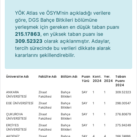
YÖK Atlas ve ÖSYM’nin açıkladığı verilere
göre, DGS Bahçe Bitkileri bölümüne
yerleşmek için gereken en düşük taban puanı
215.17863
, en yüksek taban puanı ise
309.52323
olarak açıklanmıştır. Adaylar,
tercih sürecinde bu verileri dikkate alarak
kararlarını şekillendirebilir.
Üniversite Adı
Fakülte Adı
Bölüm Adı
Puan
Kont.
Yer.
Taban
Türü
2024
2024
Puanı
2024
ANKARA
Ziraat
Bahçe
SAY
1
1
309.52323
ÜNİVERSİTESİ
Fakültesi
Bitkileri
EGE ÜNİVERSİTESİ
Ziraat
Bahçe
SAY
1
1
298.00547
Fakültesi
Bitkileri
ÇUKUROVA
Ziraat
Bahçe
SAY
1
1
276.80679
ÜNİVERSİTESİ
Fakültesi
Bitkileri
ERCİYES
Ziraat
Bahçe
SAY
1
1
275.94249
ÜNİVERSİTESİ
Fakültesi
Bitkileri
AKDENİZ
Ziraat
Bahçe
SAY
4
4
266.74886