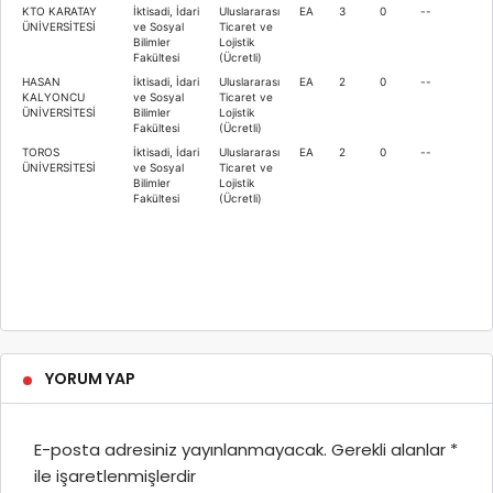
KTO KARATAY
İktisadi, İdari
Uluslararası
EA
3
0
--
ÜNİVERSİTESİ
ve Sosyal
Ticaret ve
Bilimler
Lojistik
Fakültesi
(Ücretli)
HASAN
İktisadi, İdari
Uluslararası
EA
2
0
--
KALYONCU
ve Sosyal
Ticaret ve
ÜNİVERSİTESİ
Bilimler
Lojistik
Fakültesi
(Ücretli)
TOROS
İktisadi, İdari
Uluslararası
EA
2
0
--
ÜNİVERSİTESİ
ve Sosyal
Ticaret ve
Bilimler
Lojistik
Fakültesi
(Ücretli)
YORUM YAP
E-posta adresiniz yayınlanmayacak.
Gerekli alanlar
*
ile işaretlenmişlerdir