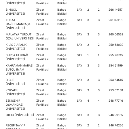
ÜNİVERSİTESİ
Fakültesi
Bitkileri
BİNGÖL
Ziraat
Bahçe
SAY
2
2
266.14657
ÜNİVERSİTESİ
Fakültesi
Bitkileri
TOKAT
Ziraat
Bahçe
SAY
3
3
261.07416
GAZİOSMANPAŞA
Fakültesi
Bitkileri
ÜNİVERSİTESİ
MALATYA TURGUT
Ziraat
Bahçe
SAY
3
3
260.06532
ÖZAL ÜNİVERSİTESİ
Fakültesi
Bitkileri
KİLİS 7 ARALIK
Ziraat
Bahçe
SAY
2
2
259.68039
ÜNİVERSİTESİ
Fakültesi
Bitkileri
BURSA ULUDAĞ
Ziraat
Bahçe
SAY
1
1
255.70745
ÜNİVERSİTESİ
Fakültesi
Bitkileri
KAHRAMANMARAŞ
Ziraat
Bahçe
SAY
3
3
254.51199
SÜTÇÜ İMAM
Fakültesi
Bitkileri
ÜNİVERSİTESİ
DİCLE
Ziraat
Bahçe
SAY
3
3
253.64515
ÜNİVERSİTESİ
Fakültesi
Bitkileri
KOCAELİ
Ziraat
Bahçe
SAY
3
3
253.07158
ÜNİVERSİTESİ
Fakültesi
Bitkileri
ESKİŞEHİR
Ziraat
Bahçe
SAY
4
4
248.77746
OSMANGAZİ
Fakültesi
Bitkileri
ÜNİVERSİTESİ
ORDU ÜNİVERSİTESİ
Ziraat
Bahçe
SAY
3
3
246.99165
Fakültesi
Bitkileri
RECEP TAYYİP
Ziraat
Bahçe
SAY
2
2
246.76256