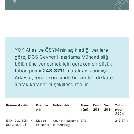
YÖK Atlas ve ÖSYM’nin açıkladığı verilere
göre, DGS Cevher Hazırlama Mühendisliği
bölümüne yerleşmek için gereken en düşük
taban puanı
248.3711
olarak açıklanmıştır.
Adaylar, tercih sürecinde bu verileri dikkate
alarak kararlarını şekillendirebilir.
Üniversite Adı
Fakülte
Bölüm Adı
Puan
Kont.
Yer.
Taban
Adı
Türü
2024
2024
Puanı
2024
İSTANBUL TEKNİK
Maden
Cevher Hazırlama
SAY
1
1
248.3711
ÜNİVERSİTESİ
Fakültesi
Mühendisliği