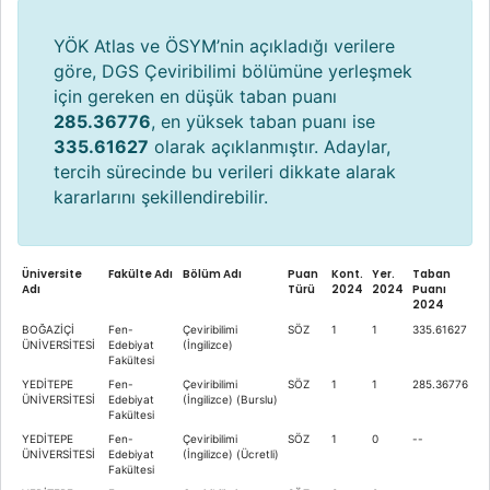
YÖK Atlas ve ÖSYM’nin açıkladığı verilere
göre, DGS Çeviribilimi bölümüne yerleşmek
için gereken en düşük taban puanı
285.36776
, en yüksek taban puanı ise
335.61627
olarak açıklanmıştır. Adaylar,
tercih sürecinde bu verileri dikkate alarak
kararlarını şekillendirebilir.
Üniversite
Fakülte Adı
Bölüm Adı
Puan
Kont.
Yer.
Taban
Adı
Türü
2024
2024
Puanı
2024
BOĞAZİÇİ
Fen-
Çeviribilimi
SÖZ
1
1
335.61627
ÜNİVERSİTESİ
Edebiyat
(İngilizce)
Fakültesi
YEDİTEPE
Fen-
Çeviribilimi
SÖZ
1
1
285.36776
ÜNİVERSİTESİ
Edebiyat
(İngilizce) (Burslu)
Fakültesi
YEDİTEPE
Fen-
Çeviribilimi
SÖZ
1
0
--
ÜNİVERSİTESİ
Edebiyat
(İngilizce) (Ücretli)
Fakültesi