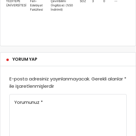
YEDİTEPE
Fen-
Çeviribilimi
SÖZ
3
0
--
ÜNİVERSİTESİ
Edebiyat
(İngilizce) (%50
Fakültesi
İndirimli)
YORUM YAP
E-posta adresiniz yayınlanmayacak.
Gerekli alanlar
*
ile işaretlenmişlerdir
Yorumunuz
*