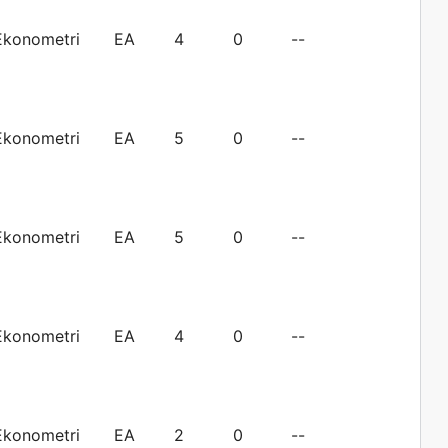
Ekonometri
EA
4
0
--
Ekonometri
EA
5
0
--
Ekonometri
EA
5
0
--
Ekonometri
EA
4
0
--
Ekonometri
EA
2
0
--