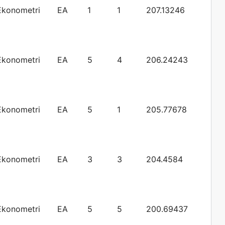
Ekonometri
EA
1
1
207.13246
Ekonometri
EA
5
4
206.24243
Ekonometri
EA
5
1
205.77678
Ekonometri
EA
3
3
204.4584
Ekonometri
EA
5
5
200.69437