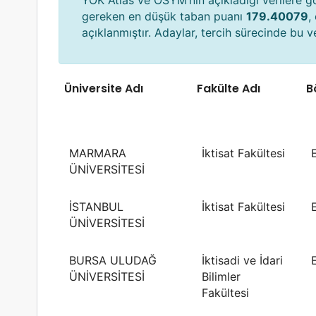
YÖK Atlas ve ÖSYM’nin açıkladığı verilere 
gereken en düşük taban puanı
179.40079
,
açıklanmıştır. Adaylar, tercih sürecinde bu ver
Üniversite Adı
Fakülte Adı
B
MARMARA
İktisat Fakültesi
ÜNİVERSİTESİ
İSTANBUL
İktisat Fakültesi
ÜNİVERSİTESİ
BURSA ULUDAĞ
İktisadi ve İdari
ÜNİVERSİTESİ
Bilimler
Fakültesi