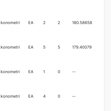
Ekonometri
EA
2
2
180.58658
Ekonometri
EA
5
5
179.40079
Ekonometri
EA
1
0
--
Ekonometri
EA
4
0
--