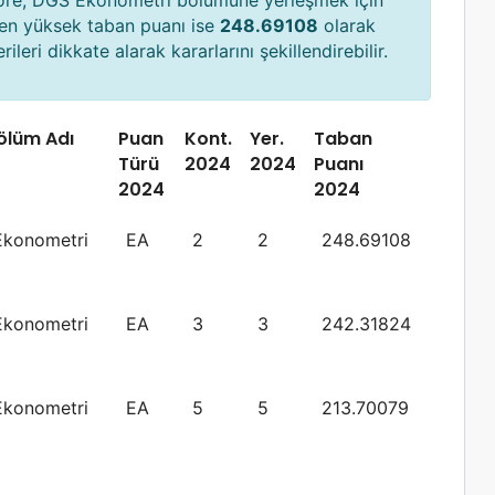
göre, DGS Ekonometri bölümüne yerleşmek için
 en yüksek taban puanı ise
248.69108
olarak
ileri dikkate alarak kararlarını şekillendirebilir.
ölüm Adı
Puan
Kont.
Yer.
Taban
Türü
2024
2024
Puanı
2024
2024
Ekonometri
EA
2
2
248.69108
Ekonometri
EA
3
3
242.31824
Ekonometri
EA
5
5
213.70079