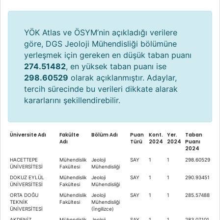
YÖK Atlas ve ÖSYM’nin açıkladığı verilere
göre, DGS Jeoloji Mühendisliği bölümüne
yerleşmek için gereken en düşük taban puanı
274.51482
, en yüksek taban puanı ise
298.60529
olarak açıklanmıştır. Adaylar,
tercih sürecinde bu verileri dikkate alarak
kararlarını şekillendirebilir.
Üniversite Adı
Fakülte
Bölüm Adı
Puan
Kont.
Yer.
Taban
Adı
Türü
2024
2024
Puanı
2024
HACETTEPE
Mühendislik
Jeoloji
SAY
1
1
298.60529
ÜNİVERSİTESİ
Fakültesi
Mühendisliği
DOKUZ EYLÜL
Mühendislik
Jeoloji
SAY
1
1
290.93451
ÜNİVERSİTESİ
Fakültesi
Mühendisliği
ORTA DOĞU
Mühendislik
Jeoloji
SAY
1
1
285.57488
TEKNİK
Fakültesi
Mühendisliği
ÜNİVERSİTESİ
(İngilizce)
AKDENİZ
Mühendislik
Jeoloji
SAY
1
1
283.07101