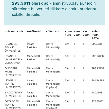
293.3611
olarak açıklanmıştır. Adaylar, tercih
sürecinde bu verileri dikkate alarak kararlarını
şekillendirebilir.
Üniversite Adı
Fakülte Adı
Bölüm Adı
Puan
Kont.
Yer.
Taban
Türü
2024
2024
Puanı
2024
İSTANBUL
İnşaat
Çevre
SAY
1
1
293.3611
TEKNİK
Fakültesi
Mühendisliği
ÜNİVERSİTESİ
İSTANBUL
Mühendislik
Çevre
SAY
2
2
290.17838
ÜNİVERSİTESİ-
Fakültesi
Mühendisliği
CERRAHPAŞA
ONDOKUZ
Mühendislik
Çevre
SAY
1
1
284.29792
MAYIS
Fakültesi
Mühendisliği
ÜNİVERSİTESİ
İSTANBUL
İnşaat
Çevre
SAY
1
1
281.84998
TEKNİK
Fakültesi
Mühendisliği
ÜNİVERSİTESİ
(İngilizce)
YILDIZ TEKNİK
İnşaat
Çevre
SAY
2
2
280.1308
ÜNİVERSİTESİ
Fakültesi
Mühendisliği
ORTA DOĞU
Mühendislik
Çevre
SAY
1
1
277.87482
TEKNİK
Fakültesi
Mühendisliği
ÜNİVERSİTESİ
(İngilizce)