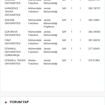
ÜNİVERSİTESİ
Fakültesi
Mühendisliği
KARADENİZ
Mühendislik
Jeoloji
SAY
1
1
282.78757
TEKNİK
Fakültesi
Mühendisliği
ÜNİVERSİTESİ
ANKARA
Mühendislik
Jeoloji
SAY
1
1
282.12891
ÜNİVERSİTESİ
Fakültesi
Mühendisliği
(İngilizce)
ÇUKUROVA
Mühendislik
Jeoloji
SAY
1
1
282.04063
ÜNİVERSİTESİ
Fakültesi
Mühendisliği
FIRAT
Mühendislik
Jeoloji
SAY
1
1
281.58319
ÜNİVERSİTESİ
Fakültesi
Mühendisliği
İSTANBUL
Mühendislik
Jeoloji
SAY
1
1
277.30431
ÜNİVERSİTESİ-
Fakültesi
Mühendisliği
CERRAHPAŞA
İSTANBUL TEKNİK
Maden
Jeoloji
SAY
1
1
274.51482
ÜNİVERSİTESİ
Fakültesi
Mühendisliği
YORUM YAP