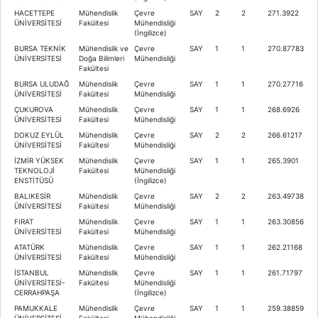
HACETTEPE
Mühendislik
Çevre
SAY
2
2
271.3922
ÜNİVERSİTESİ
Fakültesi
Mühendisliği
(İngilizce)
BURSA TEKNİK
Mühendislik ve
Çevre
SAY
1
1
270.87783
ÜNİVERSİTESİ
Doğa Bilimleri
Mühendisliği
Fakültesi
BURSA ULUDAĞ
Mühendislik
Çevre
SAY
1
1
270.27716
ÜNİVERSİTESİ
Fakültesi
Mühendisliği
ÇUKUROVA
Mühendislik
Çevre
SAY
1
1
268.6926
ÜNİVERSİTESİ
Fakültesi
Mühendisliği
DOKUZ EYLÜL
Mühendislik
Çevre
SAY
2
2
266.61217
ÜNİVERSİTESİ
Fakültesi
Mühendisliği
İZMİR YÜKSEK
Mühendislik
Çevre
SAY
1
1
265.3901
TEKNOLOJİ
Fakültesi
Mühendisliği
ENSTİTÜSÜ
(İngilizce)
BALIKESİR
Mühendislik
Çevre
SAY
2
2
263.49738
ÜNİVERSİTESİ
Fakültesi
Mühendisliği
FIRAT
Mühendislik
Çevre
SAY
1
1
263.30856
ÜNİVERSİTESİ
Fakültesi
Mühendisliği
ATATÜRK
Mühendislik
Çevre
SAY
1
1
262.21168
ÜNİVERSİTESİ
Fakültesi
Mühendisliği
İSTANBUL
Mühendislik
Çevre
SAY
1
1
261.71797
ÜNİVERSİTESİ-
Fakültesi
Mühendisliği
CERRAHPAŞA
(İngilizce)
PAMUKKALE
Mühendislik
Çevre
SAY
1
1
259.38859
ÜNİVERSİTESİ
Fakültesi
Mühendisliği