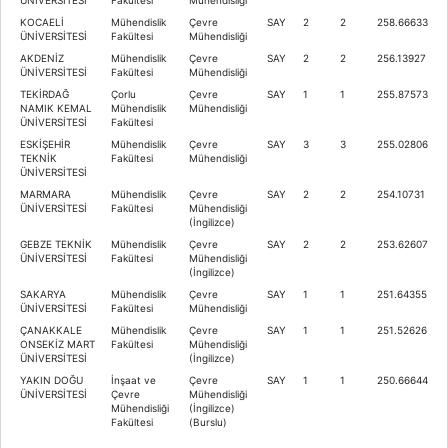
KOCAELİ
Mühendislik
Çevre
SAY
2
2
258.66633
ÜNİVERSİTESİ
Fakültesi
Mühendisliği
AKDENİZ
Mühendislik
Çevre
SAY
2
2
256.13927
ÜNİVERSİTESİ
Fakültesi
Mühendisliği
TEKİRDAĞ
Çorlu
Çevre
SAY
1
1
255.87573
NAMIK KEMAL
Mühendislik
Mühendisliği
ÜNİVERSİTESİ
Fakültesi
ESKİŞEHİR
Mühendislik
Çevre
SAY
3
3
255.02806
TEKNİK
Fakültesi
Mühendisliği
ÜNİVERSİTESİ
MARMARA
Mühendislik
Çevre
SAY
2
2
254.10731
ÜNİVERSİTESİ
Fakültesi
Mühendisliği
(İngilizce)
GEBZE TEKNİK
Mühendislik
Çevre
SAY
2
2
253.62607
ÜNİVERSİTESİ
Fakültesi
Mühendisliği
(İngilizce)
SAKARYA
Mühendislik
Çevre
SAY
1
1
251.64355
ÜNİVERSİTESİ
Fakültesi
Mühendisliği
ÇANAKKALE
Mühendislik
Çevre
SAY
1
1
251.52626
ONSEKİZ MART
Fakültesi
Mühendisliği
ÜNİVERSİTESİ
(İngilizce)
YAKIN DOĞU
İnşaat ve
Çevre
SAY
1
1
250.66644
ÜNİVERSİTESİ
Çevre
Mühendisliği
Mühendisliği
(İngilizce)
Fakültesi
(Burslu)