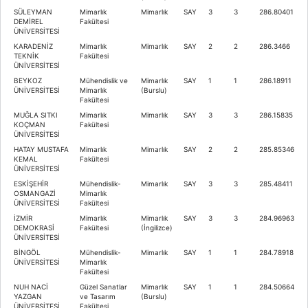
SÜLEYMAN
Mimarlık
Mimarlık
SAY
3
3
286.80401
DEMİREL
Fakültesi
ÜNİVERSİTESİ
KARADENİZ
Mimarlık
Mimarlık
SAY
2
2
286.3466
TEKNİK
Fakültesi
ÜNİVERSİTESİ
BEYKOZ
Mühendislik ve
Mimarlık
SAY
1
1
286.18911
ÜNİVERSİTESİ
Mimarlık
(Burslu)
Fakültesi
MUĞLA SITKI
Mimarlık
Mimarlık
SAY
3
3
286.15835
KOÇMAN
Fakültesi
ÜNİVERSİTESİ
HATAY MUSTAFA
Mimarlık
Mimarlık
SAY
2
2
285.85346
KEMAL
Fakültesi
ÜNİVERSİTESİ
ESKİŞEHİR
Mühendislik-
Mimarlık
SAY
3
3
285.48411
OSMANGAZİ
Mimarlık
ÜNİVERSİTESİ
Fakültesi
İZMİR
Mimarlık
Mimarlık
SAY
3
3
284.96963
DEMOKRASİ
Fakültesi
(İngilizce)
ÜNİVERSİTESİ
BİNGÖL
Mühendislik-
Mimarlık
SAY
1
1
284.78918
ÜNİVERSİTESİ
Mimarlık
Fakültesi
NUH NACİ
Güzel Sanatlar
Mimarlık
SAY
1
1
284.50664
YAZGAN
ve Tasarım
(Burslu)
ÜNİVERSİTESİ
Fakültesi