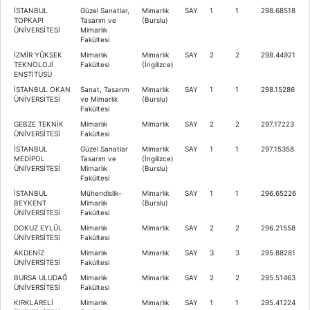
İSTANBUL
Güzel Sanatlar,
Mimarlık
SAY
1
1
298.68518
TOPKAPI
Tasarım ve
(Burslu)
ÜNİVERSİTESİ
Mimarlık
Fakültesi
İZMİR YÜKSEK
Mimarlık
Mimarlık
SAY
2
2
298.44921
TEKNOLOJİ
Fakültesi
(İngilizce)
ENSTİTÜSÜ
İSTANBUL OKAN
Sanat, Tasarım
Mimarlık
SAY
1
1
298.15286
ÜNİVERSİTESİ
ve Mimarlık
(Burslu)
Fakültesi
GEBZE TEKNİK
Mimarlık
Mimarlık
SAY
2
2
297.17223
ÜNİVERSİTESİ
Fakültesi
İSTANBUL
Güzel Sanatlar
Mimarlık
SAY
1
1
297.15358
MEDİPOL
Tasarım ve
(İngilizce)
ÜNİVERSİTESİ
Mimarlık
(Burslu)
Fakültesi
İSTANBUL
Mühendislik-
Mimarlık
SAY
1
1
296.65226
BEYKENT
Mimarlık
(Burslu)
ÜNİVERSİTESİ
Fakültesi
DOKUZ EYLÜL
Mimarlık
Mimarlık
SAY
2
2
296.21558
ÜNİVERSİTESİ
Fakültesi
AKDENİZ
Mimarlık
Mimarlık
SAY
3
3
295.88281
ÜNİVERSİTESİ
Fakültesi
BURSA ULUDAĞ
Mimarlık
Mimarlık
SAY
2
2
295.51463
ÜNİVERSİTESİ
Fakültesi
KIRKLARELİ
Mimarlık
Mimarlık
SAY
1
1
295.41224