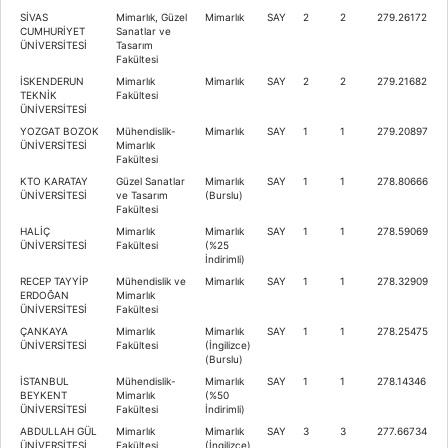
SİVAS
Mimarlık, Güzel
Mimarlık
SAY
2
2
279.26172
CUMHURİYET
Sanatlar ve
ÜNİVERSİTESİ
Tasarım
Fakültesi
İSKENDERUN
Mimarlık
Mimarlık
SAY
2
2
279.21682
TEKNİK
Fakültesi
ÜNİVERSİTESİ
YOZGAT BOZOK
Mühendislik-
Mimarlık
SAY
1
1
279.20897
ÜNİVERSİTESİ
Mimarlık
Fakültesi
KTO KARATAY
Güzel Sanatlar
Mimarlık
SAY
1
1
278.80666
ÜNİVERSİTESİ
ve Tasarım
(Burslu)
Fakültesi
HALİÇ
Mimarlık
Mimarlık
SAY
1
1
278.59069
ÜNİVERSİTESİ
Fakültesi
(%25
İndirimli)
RECEP TAYYİP
Mühendislik ve
Mimarlık
SAY
1
1
278.32909
ERDOĞAN
Mimarlık
ÜNİVERSİTESİ
Fakültesi
ÇANKAYA
Mimarlık
Mimarlık
SAY
1
1
278.25475
ÜNİVERSİTESİ
Fakültesi
(İngilizce)
(Burslu)
İSTANBUL
Mühendislik-
Mimarlık
SAY
1
1
278.14346
BEYKENT
Mimarlık
(%50
ÜNİVERSİTESİ
Fakültesi
İndirimli)
ABDULLAH GÜL
Mimarlık
Mimarlık
SAY
3
3
277.66734
ÜNİVERSİTESİ
Fakültesi
(İngilizce)