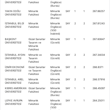
ÜNİVERSİTESİ
Fakültesi
(İngilizce)
(Burslu)
YAKIN DOĞU
Mimarlık
Mimarlık
SAY
1
1
267.86257
ÜNİVERSİTESİ
Fakültesi
(İngilizce)
(Burslu)
İSTANBUL BİLGİ
Mimarlık
Mimarlık
SAY
2
2
267.81243
ÜNİVERSİTESİ
Fakültesi
(İngilizce)
(%50
İndirimli)
BAŞKENT
Güzel Sanatlar
Mimarlık
SAY
1
1
267.60647
ÜNİVERSİTESİ
Tasarım ve
(Ücretli)
Mimarlık
Fakültesi
İSTANBUL AYDIN
Mimarlık ve
Mimarlık
SAY
2
2
267.34034
ÜNİVERSİTESİ
Tasarım
(Ücretli)
Fakültesi
İZMİR EKONOMİ
Güzel Sanatlar
Mimarlık
SAY
2
2
266.8371
ÜNİVERSİTESİ
ve Tasarım
(İngilizce)
Fakültesi
(Ücretli)
İSTANBUL AREL
Mimarlık
Mimarlık
SAY
2
2
266.57916
ÜNİVERSİTESİ
Fakültesi
(Ücretli)
KIBRIS AMERİKAN
Güzel Sanatlar
Mimarlık
SAY
1
1
266.45097
ÜNİVERSİTESİ
Fakültesi
(İngilizce)
(Burslu)
LEFKE AVRUPA
Mimarlık
Mimarlık
SAY
1
1
264.25011
ÜNİVERSİTESİ
Fakültesi
(İngilizce)
(%50