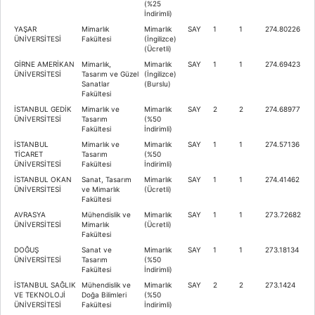
(%25
İndirimli)
YAŞAR
Mimarlık
Mimarlık
SAY
1
1
274.80226
ÜNİVERSİTESİ
Fakültesi
(İngilizce)
(Ücretli)
GİRNE AMERİKAN
Mimarlık,
Mimarlık
SAY
1
1
274.69423
ÜNİVERSİTESİ
Tasarım ve Güzel
(İngilizce)
Sanatlar
(Burslu)
Fakültesi
İSTANBUL GEDİK
Mimarlık ve
Mimarlık
SAY
2
2
274.68977
ÜNİVERSİTESİ
Tasarım
(%50
Fakültesi
İndirimli)
İSTANBUL
Mimarlık ve
Mimarlık
SAY
1
1
274.57136
TİCARET
Tasarım
(%50
ÜNİVERSİTESİ
Fakültesi
İndirimli)
İSTANBUL OKAN
Sanat, Tasarım
Mimarlık
SAY
1
1
274.41462
ÜNİVERSİTESİ
ve Mimarlık
(Ücretli)
Fakültesi
AVRASYA
Mühendislik ve
Mimarlık
SAY
1
1
273.72682
ÜNİVERSİTESİ
Mimarlık
(Ücretli)
Fakültesi
DOĞUŞ
Sanat ve
Mimarlık
SAY
1
1
273.18134
ÜNİVERSİTESİ
Tasarım
(%50
Fakültesi
İndirimli)
İSTANBUL SAĞLIK
Mühendislik ve
Mimarlık
SAY
2
2
273.1424
VE TEKNOLOJİ
Doğa Bilimleri
(%50
ÜNİVERSİTESİ
Fakültesi
İndirimli)