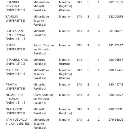
İSTANBUL
Mühendislik-
Mimarlık
SAY
1
1
282.65155
BEYKENT
Mimarlık
(İngilizce)
ÜNİVERSİTESİ
Fakültesi
(Burslu)
SAMSUN
Mimarlık ve
Mimarlık
SAY
3
3
282.00815
ÜNİVERSİTESİ
Tasarım
Fakültesi
BOLU ABANT
Mimarlık
Mimarlık
SAY
3
3
281.36451
İZZET BAYSAL
Fakültesi
ÜNİVERSİTESİ
DÜZCE
Sanat, Tasarım
Mimarlık
SAY
3
3
281.27897
ÜNİVERSİTESİ
ve Mimarlık
Fakültesi
İSTANBUL AREL
Mimarlık
Mimarlık
SAY
1
1
280.96557
ÜNİVERSİTESİ
Fakültesi
(Burslu)
MALTEPE
Mimarlık ve
Mimarlık
SAY
1
1
280.45499
ÜNİVERSİTESİ
Tasarım
(İngilizce)
Fakültesi
(Burslu)
TRAKYA
Mimarlık
Mimarlık
SAY
3
3
280.44748
ÜNİVERSİTESİ
Fakültesi
NECMETTİN
Güzel Sanatlar
Mimarlık
SAY
3
3
280.20226
ERBAKAN
ve Mimarlık
ÜNİVERSİTESİ
Fakültesi
GAZİANTEP
Mimarlık
Mimarlık
SAY
3
3
280.16931
ÜNİVERSİTESİ
Fakültesi
(İngilizce)
VAN YÜZÜNCÜ
Mimarlık ve
Mimarlık
SAY
2
2
279.56826
YIL ÜNİVERSİTESİ
Tasarım
Fakültesi