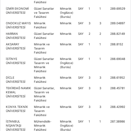
Fakültesi
İZMİR EKONOMİ
Güzel Sanatlar
Mimarlık
SAY
1
1
289.69529
ÜNİVERSİTESİ
ve Tasarım
(İngilizce)
Fakültesi
(Burslu)
ONDOKUZ MAYIS
Mimarlık
Mimarlık
SAY
3
3
289.04897
ÜNİVERSİTESİ
Fakültesi
HARRAN
Güzel Sanatlar
Mimarlık
SAY
2
2
288.82149
ÜNİVERSİTESİ
Fakültesi
AKSARAY
Mimarlık ve
Mimarlık
SAY
1
1
288.8152
ÜNİVERSİTESİ
Tasarım
Fakültesi
İSTİNYE
Güzel Sanatlar
Mimarlık
SAY
1
1
288.69048
ÜNİVERSİTESİ
Tasarım ve
(İngilizce)
Mimarlık
(Burslu)
Fakültesi
DİCLE
Mimarlık
Mimarlık
SAY
3
3
288.61952
ÜNİVERSİTESİ
Fakültesi
TEKİRDAĞ NAMIK
Güzel Sanatlar,
Mimarlık
SAY
3
3
288.45781
KEMAL
Tasarım ve
ÜNİVERSİTESİ
Mimarlık
Fakültesi
KONYA TEKNİK
Mimarlık ve
Mimarlık
SAY
3
3
288.42992
ÜNİVERSİTESİ
Tasarım
Fakültesi
İSTANBUL
Mühendislik-
Mimarlık
SAY
1
1
287.38986
NİŞANTAŞI
Mimarlık
(İngilizce)
ÜNİVERSİTESİ
Fakültesi
(Burslu)