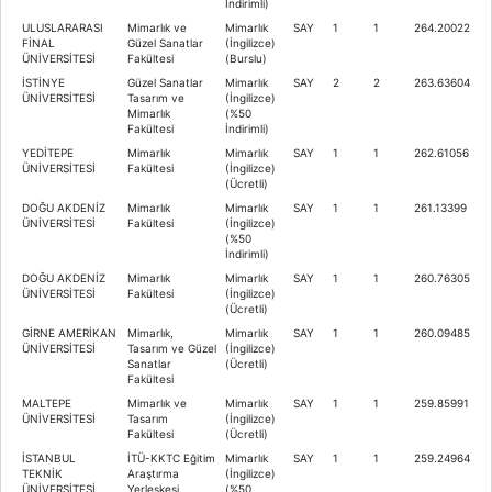
İndirimli)
ULUSLARARASI
Mimarlık ve
Mimarlık
SAY
1
1
264.20022
FİNAL
Güzel Sanatlar
(İngilizce)
ÜNİVERSİTESİ
Fakültesi
(Burslu)
İSTİNYE
Güzel Sanatlar
Mimarlık
SAY
2
2
263.63604
ÜNİVERSİTESİ
Tasarım ve
(İngilizce)
Mimarlık
(%50
Fakültesi
İndirimli)
YEDİTEPE
Mimarlık
Mimarlık
SAY
1
1
262.61056
ÜNİVERSİTESİ
Fakültesi
(İngilizce)
(Ücretli)
DOĞU AKDENİZ
Mimarlık
Mimarlık
SAY
1
1
261.13399
ÜNİVERSİTESİ
Fakültesi
(İngilizce)
(%50
İndirimli)
DOĞU AKDENİZ
Mimarlık
Mimarlık
SAY
1
1
260.76305
ÜNİVERSİTESİ
Fakültesi
(İngilizce)
(Ücretli)
GİRNE AMERİKAN
Mimarlık,
Mimarlık
SAY
1
1
260.09485
ÜNİVERSİTESİ
Tasarım ve Güzel
(İngilizce)
Sanatlar
(Ücretli)
Fakültesi
MALTEPE
Mimarlık ve
Mimarlık
SAY
1
1
259.85991
ÜNİVERSİTESİ
Tasarım
(İngilizce)
Fakültesi
(Ücretli)
İSTANBUL
İTÜ-KKTC Eğitim
Mimarlık
SAY
1
1
259.24964
TEKNİK
Araştırma
(İngilizce)
ÜNİVERSİTESİ
Yerleşkesi
(%50