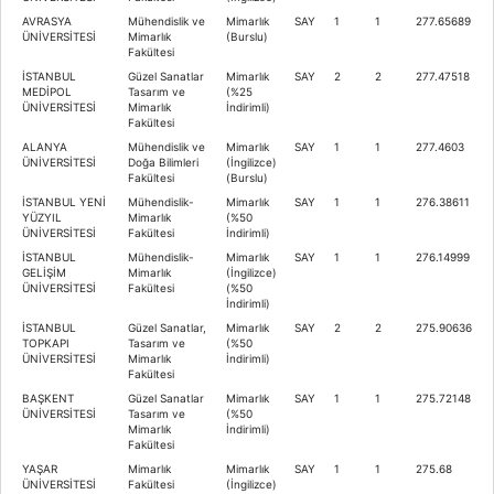
AVRASYA
Mühendislik ve
Mimarlık
SAY
1
1
277.65689
ÜNİVERSİTESİ
Mimarlık
(Burslu)
Fakültesi
İSTANBUL
Güzel Sanatlar
Mimarlık
SAY
2
2
277.47518
MEDİPOL
Tasarım ve
(%25
ÜNİVERSİTESİ
Mimarlık
İndirimli)
Fakültesi
ALANYA
Mühendislik ve
Mimarlık
SAY
1
1
277.4603
ÜNİVERSİTESİ
Doğa Bilimleri
(İngilizce)
Fakültesi
(Burslu)
İSTANBUL YENİ
Mühendislik-
Mimarlık
SAY
1
1
276.38611
YÜZYIL
Mimarlık
(%50
ÜNİVERSİTESİ
Fakültesi
İndirimli)
İSTANBUL
Mühendislik-
Mimarlık
SAY
1
1
276.14999
GELİŞİM
Mimarlık
(İngilizce)
ÜNİVERSİTESİ
Fakültesi
(%50
İndirimli)
İSTANBUL
Güzel Sanatlar,
Mimarlık
SAY
2
2
275.90636
TOPKAPI
Tasarım ve
(%50
ÜNİVERSİTESİ
Mimarlık
İndirimli)
Fakültesi
BAŞKENT
Güzel Sanatlar
Mimarlık
SAY
1
1
275.72148
ÜNİVERSİTESİ
Tasarım ve
(%50
Mimarlık
İndirimli)
Fakültesi
YAŞAR
Mimarlık
Mimarlık
SAY
1
1
275.68
ÜNİVERSİTESİ
Fakültesi
(İngilizce)