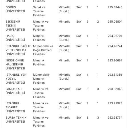
ÜNİVERSİTESİ
Fakültesi
DOĞUŞ
Sanat ve
Mimarlık
SAY
1
1
295.32445
ÜNİVERSİTESİ
Tasarım
(Burslu)
Fakültesi
ESKİŞEHİR
Mimarlık ve
Mimarlık
SAY
2
2
295.05804
TEKNİK
Tasarım
ÜNİVERSİTESİ
Fakültesi
HALİÇ
Mimarlık
Mimarlık
SAY
1
1
294.92701
ÜNİVERSİTESİ
Fakültesi
(Burslu)
İSTANBUL SAĞLIK
Mühendislik ve
Mimarlık
SAY
1
1
294.46774
VE TEKNOLOJİ
Doğa Bilimleri
(Burslu)
ÜNİVERSİTESİ
Fakültesi
NİĞDE ÖMER
Mimarlık
Mimarlık
SAY
1
1
293.96661
HALİSDEMİR
Fakültesi
ÜNİVERSİTESİ
İSTANBUL YENİ
Mühendislik-
Mimarlık
SAY
1
1
293.81366
YÜZYIL
Mimarlık
(Burslu)
ÜNİVERSİTESİ
Fakültesi
PAMUKKALE
Mimarlık ve
Mimarlık
SAY
3
3
293.37343
ÜNİVERSİTESİ
Tasarım
Fakültesi
İSTANBUL
Mimarlık ve
Mimarlık
SAY
1
1
293.22973
TİCARET
Tasarım
(Burslu)
ÜNİVERSİTESİ
Fakültesi
BURSA TEKNİK
Mimarlık ve
Mimarlık
SAY
3
3
292.58754
ÜNİVERSİTESİ
Tasarım
Fakültesi