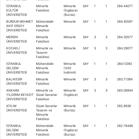
İSTANBUL
Mimarlık
Mimarlık
SAY
1
1
284.44077
KÜLTÜR
Fakültesi
(İngilizce)
ÜNİVERSİTESİ
(Burslu)
BURDUR MEHMET
Mühendislik-
Mimarlık
SAY
1
1
284.40597
AKİF ERSOY
Mimarlık
ÜNİVERSİTESİ
Fakültesi
MERSİN
Mimarlık
Mimarlık
SAY
3
3
284.30577
ÜNİVERSİTESİ
Fakültesi
KOCAELİ
Mimarlık ve
Mimarlık
SAY
3
3
284.29077
ÜNİVERSİTESİ
Tasarım
Fakültesi
İSTANBUL
Mühendislik-
Mimarlık
SAY
1
1
284.13392
GELİŞİM
Mimarlık
(%50
ÜNİVERSİTESİ
Fakültesi
İndirimli)
BALIKESİR
Mimarlık
Mimarlık
SAY
3
3
283.71394
ÜNİVERSİTESİ
Fakültesi
ANKARA
Mimarlık ve
Mimarlık
SAY
3
3
283.06944
YILDIRIM BEYAZIT
Güzel Sanatlar
(İngilizce)
ÜNİVERSİTESİ
Fakültesi
ATILIM
Güzel Sanatlar
Mimarlık
SAY
1
1
282.9936
ÜNİVERSİTESİ
Tasarım ve
(Burslu)
Mimarlık
Fakültesi
İSTANBUL
Mühendislik-
Mimarlık
SAY
1
1
282.76446
GELİŞİM
Mimarlık
(İngilizce)
ÜNİVERSİTESİ
Fakültesi
(Burslu)