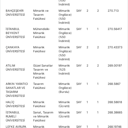
(%50
İndirimli)
BAHÇEŞEHİR
Mimarlık ve
Mimarlık
SAY
2
2
270.713
ÜNİVERSİTESİ
Tasarım
(İngilizce)
Fakültesi
(%50
İndirimli)
İSTANBUL
Mühendislik-
Mimarlık
SAY
1
1
270.56417
BEYKENT
Mimarlık
(İngilizce)
ÜNİVERSİTESİ
Fakültesi
(%50
İndirimli)
ÇANKAYA
Mimarlık
Mimarlık
SAY
2
2
270.43373
ÜNİVERSİTESİ
Fakültesi
(İngilizce)
(%50
İndirimli)
ATILIM
Güzel Sanatlar
Mimarlık
SAY
2
2
269.00197
ÜNİVERSİTESİ
Tasarım ve
(%25
Mimarlık
İndirimli)
Fakültesi
ARKIN YARATICI
Tasarım
Mimarlık
SAY
1
1
268.5867
SANATLAR VE
Fakültesi
(İngilizce)
TASARIM
(Burslu)
ÜNİVERSİTESİ
HALİÇ
Mimarlık
Mimarlık
SAY
1
1
268.58618
ÜNİVERSİTESİ
Fakültesi
(Ücretli)
İSTANBUL
Sanat, Tasarım
Mimarlık
SAY
1
1
268.38665
RUMELİ
ve Mimarlık
(Ücretli)
ÜNİVERSİTESİ
Fakültesi
LEFKE AVRUPA
Mimarlık
Mimarlık
SAY
1
1
268.19746