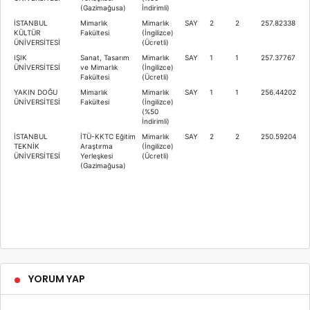
(Gazimağusa)
İndirimli)
İSTANBUL
Mimarlık
Mimarlık
SAY
2
2
257.82338
KÜLTÜR
Fakültesi
(İngilizce)
ÜNİVERSİTESİ
(Ücretli)
IŞIK
Sanat, Tasarım
Mimarlık
SAY
1
1
257.37767
ÜNİVERSİTESİ
ve Mimarlık
(İngilizce)
Fakültesi
(Ücretli)
YAKIN DOĞU
Mimarlık
Mimarlık
SAY
1
1
256.44202
ÜNİVERSİTESİ
Fakültesi
(İngilizce)
(%50
İndirimli)
İSTANBUL
İTÜ-KKTC Eğitim
Mimarlık
SAY
2
2
250.59204
TEKNİK
Araştırma
(İngilizce)
ÜNİVERSİTESİ
Yerleşkesi
(Ücretli)
(Gazimağusa)
YORUM YAP