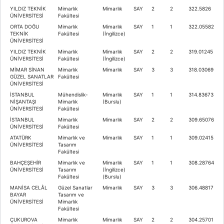
YILDIZ TEKNİK
Mimarlık
Mimarlık
SAY
2
2
322.5826
ÜNİVERSİTESİ
Fakültesi
ORTA DOĞU
Mimarlık
Mimarlık
SAY
1
1
322.05582
TEKNİK
Fakültesi
(İngilizce)
ÜNİVERSİTESİ
YILDIZ TEKNİK
Mimarlık
Mimarlık
SAY
2
2
319.01245
ÜNİVERSİTESİ
Fakültesi
(İngilizce)
MİMAR SİNAN
Mimarlık
Mimarlık
SAY
3
3
318.03069
GÜZEL SANATLAR
Fakültesi
ÜNİVERSİTESİ
İSTANBUL
Mühendislik-
Mimarlık
SAY
1
1
314.83673
NİŞANTAŞI
Mimarlık
(Burslu)
ÜNİVERSİTESİ
Fakültesi
İSTANBUL
Mimarlık
Mimarlık
SAY
2
2
309.65076
ÜNİVERSİTESİ
Fakültesi
ATATÜRK
Mimarlık ve
Mimarlık
SAY
1
1
309.02415
ÜNİVERSİTESİ
Tasarım
Fakültesi
BAHÇEŞEHİR
Mimarlık ve
Mimarlık
SAY
1
1
308.28764
ÜNİVERSİTESİ
Tasarım
(İngilizce)
Fakültesi
(Burslu)
MANİSA CELÂL
Güzel Sanatlar
Mimarlık
SAY
3
3
306.48817
BAYAR
Tasarım ve
ÜNİVERSİTESİ
Mimarlık
Fakültesi
ÇUKUROVA
Mimarlık
Mimarlık
SAY
2
2
304.25701