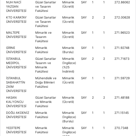
NUH NACİ
Güzel Sanatlar
Mimarlık
SAY
1
1
272.86062
YAZGAN
ve Tasarım
(Ücretli)
ÜNİVERSİTESİ
Fakültesi
KTO KARATAY
Güzel Sanatlar
Mimarlık
SAY
2
2
272.00628
ÜNİVERSİTESİ
ve Tasarım
(Ücretli)
Fakültesi
MALTEPE
Mimarlık ve
Mimarlık
SAY
1
1
271.96523
ÜNİVERSİTESİ
Tasarım
(Ücretli)
Fakültesi
GİRNE
Mimarlık
Mimarlık
SAY
1
1
271.92748
ÜNİVERSİTESİ
Fakültesi
(Burslu)
İSTANBUL
Güzel Sanatlar
Mimarlık
SAY
2
2
271.71673
MEDİPOL
Tasarım ve
(İngilizce)
ÜNİVERSİTESİ
Mimarlık
(%25
Fakültesi
İndirimli)
İSTANBUL
Mühendislik ve
Mimarlık
SAY
1
1
271.59729
SABAHATTİN
Doğa Bilimleri
(Ücretli)
ZAİM
Fakültesi
ÜNİVERSİTESİ
HASAN
Güzel Sanatlar
Mimarlık
SAY
2
2
271.48188
KALYONCU
ve Mimarlık
(Ücretli)
ÜNİVERSİTESİ
Fakültesi
DOĞU AKDENİZ
Mimarlık
Mimarlık
SAY
1
1
271.15145
ÜNİVERSİTESİ
Fakültesi
(İngilizce)
(Burslu)
YEDİTEPE
Mimarlık
Mimarlık
SAY
1
1
270.7348
ÜNİVERSİTESİ
Fakültesi
(İngilizce)