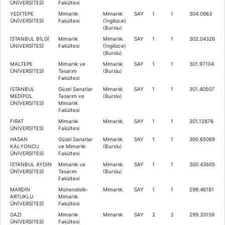
ÜNİVERSİTESİ
Fakültesi
YEDİTEPE
Mimarlık
Mimarlık
SAY
1
1
304.0963
ÜNİVERSİTESİ
Fakültesi
(İngilizce)
(Burslu)
İSTANBUL BİLGİ
Mimarlık
Mimarlık
SAY
1
1
302.04326
ÜNİVERSİTESİ
Fakültesi
(İngilizce)
(Burslu)
MALTEPE
Mimarlık ve
Mimarlık
SAY
1
1
301.97104
ÜNİVERSİTESİ
Tasarım
(Burslu)
Fakültesi
İSTANBUL
Güzel Sanatlar
Mimarlık
SAY
1
1
301.40507
MEDİPOL
Tasarım ve
(Burslu)
ÜNİVERSİTESİ
Mimarlık
Fakültesi
FIRAT
Mimarlık
Mimarlık
SAY
1
1
301.12876
ÜNİVERSİTESİ
Fakültesi
HASAN
Güzel Sanatlar
Mimarlık
SAY
1
1
300.65069
KALYONCU
ve Mimarlık
(Burslu)
ÜNİVERSİTESİ
Fakültesi
İSTANBUL AYDIN
Mimarlık ve
Mimarlık
SAY
1
1
300.43605
ÜNİVERSİTESİ
Tasarım
(Burslu)
Fakültesi
MARDİN
Mühendislik-
Mimarlık
SAY
1
1
299.46181
ARTUKLU
Mimarlık
ÜNİVERSİTESİ
Fakültesi
GAZİ
Mimarlık
Mimarlık
SAY
2
2
299.33159
ÜNİVERSİTESİ
Fakültesi