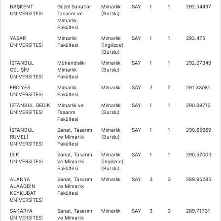
BAŞKENT
Güzel Sanatlar
Mimarlık
SAY
1
1
292.54497
ÜNİVERSİTESİ
Tasarım ve
(Burslu)
Mimarlık
Fakültesi
YAŞAR
Mimarlık
Mimarlık
SAY
1
1
292.475
ÜNİVERSİTESİ
Fakültesi
(İngilizce)
(Burslu)
İSTANBUL
Mühendislik-
Mimarlık
SAY
1
1
292.07349
GELİŞİM
Mimarlık
(Burslu)
ÜNİVERSİTESİ
Fakültesi
ERCİYES
Mimarlık
Mimarlık
SAY
2
2
291.33081
ÜNİVERSİTESİ
Fakültesi
İSTANBUL GEDİK
Mimarlık ve
Mimarlık
SAY
1
1
290.69712
ÜNİVERSİTESİ
Tasarım
(Burslu)
Fakültesi
İSTANBUL
Sanat, Tasarım
Mimarlık
SAY
1
1
290.65969
RUMELİ
ve Mimarlık
(Burslu)
ÜNİVERSİTESİ
Fakültesi
IŞIK
Sanat, Tasarım
Mimarlık
SAY
1
1
290.57003
ÜNİVERSİTESİ
ve Mimarlık
(İngilizce)
Fakültesi
(Burslu)
ALANYA
Sanat, Tasarım
Mimarlık
SAY
3
3
289.95285
ALAADDİN
ve Mimarlık
KEYKUBAT
Fakültesi
ÜNİVERSİTESİ
SAKARYA
Sanat, Tasarım
Mimarlık
SAY
3
3
289.71731
ÜNİVERSİTESİ
ve Mimarlık