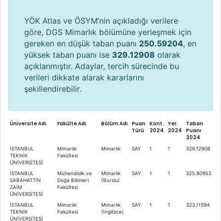
YÖK Atlas ve ÖSYM’nin açıkladığı verilere
göre, DGS Mimarlık bölümüne yerleşmek için
gereken en düşük taban puanı
250.59204
, en
yüksek taban puanı ise
329.12908
olarak
açıklanmıştır. Adaylar, tercih sürecinde bu
verileri dikkate alarak kararlarını
şekillendirebilir.
Üniversite Adı
Fakülte Adı
Bölüm Adı
Puan
Kont.
Yer.
Taban
Türü
2024
2024
Puanı
2024
İSTANBUL
Mimarlık
Mimarlık
SAY
1
1
329.12908
TEKNİK
Fakültesi
ÜNİVERSİTESİ
İSTANBUL
Mühendislik ve
Mimarlık
SAY
1
1
325.80953
SABAHATTİN
Doğa Bilimleri
(Burslu)
ZAİM
Fakültesi
ÜNİVERSİTESİ
İSTANBUL
Mimarlık
Mimarlık
SAY
1
1
323.11594
TEKNİK
Fakültesi
(İngilizce)
ÜNİVERSİTESİ