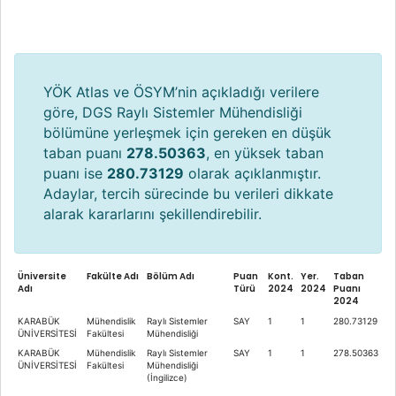
YÖK Atlas ve ÖSYM’nin açıkladığı verilere
göre, DGS Raylı Sistemler Mühendisliği
bölümüne yerleşmek için gereken en düşük
taban puanı
278.50363
, en yüksek taban
puanı ise
280.73129
olarak açıklanmıştır.
Adaylar, tercih sürecinde bu verileri dikkate
alarak kararlarını şekillendirebilir.
Üniversite
Fakülte Adı
Bölüm Adı
Puan
Kont.
Yer.
Taban
Adı
Türü
2024
2024
Puanı
2024
KARABÜK
Mühendislik
Raylı Sistemler
SAY
1
1
280.73129
ÜNİVERSİTESİ
Fakültesi
Mühendisliği
KARABÜK
Mühendislik
Raylı Sistemler
SAY
1
1
278.50363
ÜNİVERSİTESİ
Fakültesi
Mühendisliği
(İngilizce)