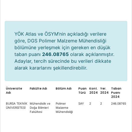
YÖK Atlas ve ÖSYM’nin açıkladığı verilere
göre, DGS Polimer Malzeme Mühendisliği
bölümüne yerleşmek için gereken en düşük
taban puanı
246.08765
olarak açıklanmıştır.
Adaylar, tercih sürecinde bu verileri dikkate
alarak kararlarını şekillendirebilir.
Üniversite
Fakülte Adı
Bölüm Adı
Puan
Kont.
Yer.
Taban
Adı
Türü
2024
2024
Puanı
2024
BURSA TEKNİK
Mühendislik ve
Polimer
SAY
2
2
246.08765
ÜNİVERSİTESİ
Doğa Bilimleri
Malzeme
Fakültesi
Mühendisliği