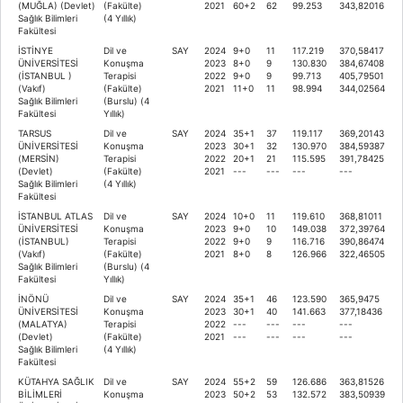
(MUĞLA) (Devlet)
(Fakülte)
2021
60+2
62
99.253
343,82016
Sağlık Bilimleri
(4 Yıllık)
Fakültesi
İSTİNYE
Dil ve
SAY
2024
9+0
11
117.219
370,58417
ÜNİVERSİTESİ
Konuşma
2023
8+0
9
130.830
384,67408
(İSTANBUL )
Terapisi
2022
9+0
9
99.713
405,79501
(Vakıf)
(Fakülte)
2021
11+0
11
98.994
344,02564
Sağlık Bilimleri
(Burslu) (4
Fakültesi
Yıllık)
TARSUS
Dil ve
SAY
2024
35+1
37
119.117
369,20143
ÜNİVERSİTESİ
Konuşma
2023
30+1
32
130.970
384,59387
(MERSİN)
Terapisi
2022
20+1
21
115.595
391,78425
(Devlet)
(Fakülte)
2021
---
---
---
---
Sağlık Bilimleri
(4 Yıllık)
Fakültesi
İSTANBUL ATLAS
Dil ve
SAY
2024
10+0
11
119.610
368,81011
ÜNİVERSİTESİ
Konuşma
2023
9+0
10
149.038
372,39764
(İSTANBUL)
Terapisi
2022
9+0
9
116.716
390,86474
(Vakıf)
(Fakülte)
2021
8+0
8
126.966
322,46505
Sağlık Bilimleri
(Burslu) (4
Fakültesi
Yıllık)
İNÖNÜ
Dil ve
SAY
2024
35+1
46
123.590
365,9475
ÜNİVERSİTESİ
Konuşma
2023
30+1
40
141.663
377,18436
(MALATYA)
Terapisi
2022
---
---
---
---
(Devlet)
(Fakülte)
2021
---
---
---
---
Sağlık Bilimleri
(4 Yıllık)
Fakültesi
KÜTAHYA SAĞLIK
Dil ve
SAY
2024
55+2
59
126.686
363,81526
BİLİMLERİ
Konuşma
2023
50+2
53
132.572
383,50939