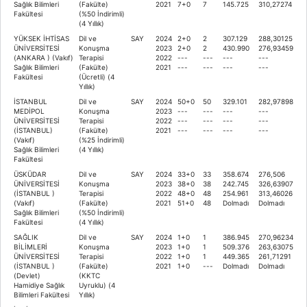
Sağlık Bilimleri
(Fakülte)
2021
7+0
7
145.725
310,27274
Fakültesi
(%50 İndirimli)
(4 Yıllık)
YÜKSEK İHTİSAS
Dil ve
SAY
2024
2+0
2
307.129
288,30125
ÜNİVERSİTESİ
Konuşma
2023
2+0
2
430.990
276,93459
(ANKARA ) (Vakıf)
Terapisi
2022
---
---
---
---
Sağlık Bilimleri
(Fakülte)
2021
---
---
---
---
Fakültesi
(Ücretli) (4
Yıllık)
İSTANBUL
Dil ve
SAY
2024
50+0
50
329.101
282,97898
MEDİPOL
Konuşma
2023
---
---
---
---
ÜNİVERSİTESİ
Terapisi
2022
---
---
---
---
(İSTANBUL)
(Fakülte)
2021
---
---
---
---
(Vakıf)
(%25 İndirimli)
Sağlık Bilimleri
(4 Yıllık)
Fakültesi
ÜSKÜDAR
Dil ve
SAY
2024
33+0
33
358.674
276,506
ÜNİVERSİTESİ
Konuşma
2023
38+0
38
242.745
326,63907
(İSTANBUL )
Terapisi
2022
48+0
48
254.961
313,46026
(Vakıf)
(Fakülte)
2021
51+0
48
Dolmadı
Dolmadı
Sağlık Bilimleri
(%50 İndirimli)
Fakültesi
(4 Yıllık)
SAĞLIK
Dil ve
SAY
2024
1+0
1
386.945
270,96234
BİLİMLERİ
Konuşma
2023
1+0
1
509.376
263,63075
ÜNİVERSİTESİ
Terapisi
2022
1+0
1
449.365
261,71291
(İSTANBUL )
(Fakülte)
2021
1+0
---
Dolmadı
Dolmadı
(Devlet)
(KKTC
Hamidiye Sağlık
Uyruklu) (4
Bilimleri Fakültesi
Yıllık)