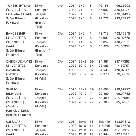
YÜKSEK İHTİSAS
Dil ve
SAY
2024
6+0
8
76.136
406,29603
ÜNİVERSİTESİ
Konuşma
2023
7+0
9
87.168
420,41176
(ANKARA ) (Vakıf)
Terapisi
2022
6+0
6
83.919
420,81493
Sağlık Bilimleri
(Fakülte)
2021
6+0
6
99.773
343,37737
Fakültesi
(Burslu) (4
Yıllık)
BAHÇEŞEHİR
Dil ve
SAY
2024
5+0
7
78.715
403,72945
ÜNİVERSİTESİ
Konuşma
2023
4+0
6
81.195
426,07666
(İSTANBUL )
Terapisi
2022
4+0
4
67.124
438,28971
(Vakıf)
(Fakülte)
2021
6+0
6
65.829
374,86355
Sağlık Bilimleri
(Burslu) (4
Fakültesi
Yıllık)
ONDOKUZ MAYIS
Dil ve
SAY
2024
65+2
69
84.967
397,77393
ÜNİVERSİTESİ
Konuşma
2023
60+2
64
93.088
414,89757
(SAMSUN)
Terapisi
2022
60+2
62
84.545
420,15517
(Devlet)
(Fakülte)
2021
60+2
62
69.973
370,65014
Sağlık Bilimleri
(4 Yıllık)
Fakültesi
SAĞLIK
Dil ve
SAY
2024
75+2
79
95.055
388,68777
BİLİMLERİ
Konuşma
2023
70+2
74
99.880
408,97762
ÜNİVERSİTESİ
Terapisi
2022
70+2
72
88.499
416,25685
(İSTANBUL )
(Fakülte)
2021
70+2
72
75.385
365,32081
(Devlet)
(4 Yıllık)
Hamidiye Sağlık
Bilimleri Fakültesi
ÜSKÜDAR
Dil ve
SAY
2024
10+0
13
100.419
383,97342
ÜNİVERSİTESİ
Konuşma
2023
10+0
11
115.395
396,26636
(İSTANBUL )
Terapisi
2022
12+0
12
92.461
412,54312
(Vakıf)
(Fakülte)
2021
12+0
12
73.444
367,21527