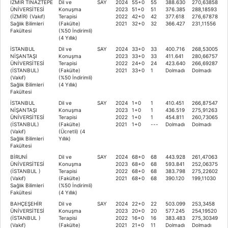
İZMİR TINAZTEPE
Dil ve
SAY
2024
55+0
55
388.630
270,63858
ÜNİVERSİTESİ
Konuşma
2023
51+0
51
376.385
288,18593
(İZMİR) (Vakıf)
Terapisi
2022
42+0
42
377.618
276,67878
Sağlık Bilimleri
(Fakülte)
2021
32+0
32
366.427
231,11556
Fakültesi
(%50 İndirimli)
(4 Yıllık)
İSTANBUL
Dil ve
SAY
2024
33+0
33
400.716
268,53005
NİŞANTAŞI
Konuşma
2023
33+0
33
411.641
280,66757
ÜNİVERSİTESİ
Terapisi
2022
24+0
24
423.640
266,69287
(İSTANBUL)
(Fakülte)
2021
33+0
1
Dolmadı
Dolmadı
(Vakıf)
(%50 İndirimli)
Sağlık Bilimleri
(4 Yıllık)
Fakültesi
İSTANBUL
Dil ve
SAY
2024
1+0
1
410.451
266,87547
NİŞANTAŞI
Konuşma
2023
1+0
1
436.519
275,91263
ÜNİVERSİTESİ
Terapisi
2022
1+0
1
454.811
260,73065
(İSTANBUL)
(Fakülte)
2021
1+0
---
Dolmadı
Dolmadı
(Vakıf)
(Ücretli) (4
Sağlık Bilimleri
Yıllık)
Fakültesi
BİRUNİ
Dil ve
SAY
2024
68+0
68
443.928
261,47063
ÜNİVERSİTESİ
Konuşma
2023
68+0
68
593.841
252,06375
(İSTANBUL )
Terapisi
2022
68+0
68
383.798
275,22602
(Vakıf)
(Fakülte)
2021
68+0
68
390.120
199,11030
Sağlık Bilimleri
(%50 İndirimli)
Fakültesi
(4 Yıllık)
BAHÇEŞEHİR
Dil ve
SAY
2024
22+0
22
503.099
253,3458
ÜNİVERSİTESİ
Konuşma
2023
20+0
20
577.245
254,19520
(İSTANBUL )
Terapisi
2022
16+0
16
383.483
275,30349
(Vakıf)
(Fakülte)
2021
21+0
11
Dolmadı
Dolmadı