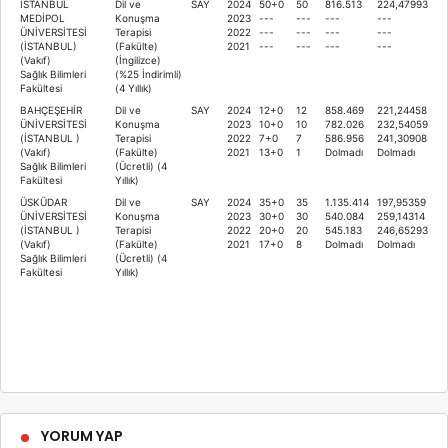
İSTANBUL
Dil ve
SAY
2024
50+0
50
816.513
224,47993
MEDİPOL
Konuşma
2023
---
---
---
---
ÜNİVERSİTESİ
Terapisi
2022
---
---
---
---
(İSTANBUL)
(Fakülte)
2021
---
---
---
---
(Vakıf)
(İngilizce)
Sağlık Bilimleri
(%25 İndirimli)
Fakültesi
(4 Yıllık)
BAHÇEŞEHİR
Dil ve
SAY
2024
12+0
12
858.469
221,24458
ÜNİVERSİTESİ
Konuşma
2023
10+0
10
782.026
232,54059
(İSTANBUL )
Terapisi
2022
7+0
7
586.956
241,30908
(Vakıf)
(Fakülte)
2021
13+0
1
Dolmadı
Dolmadı
Sağlık Bilimleri
(Ücretli) (4
Fakültesi
Yıllık)
ÜSKÜDAR
Dil ve
SAY
2024
35+0
35
1.135.414
197,95359
ÜNİVERSİTESİ
Konuşma
2023
30+0
30
540.084
259,14314
(İSTANBUL )
Terapisi
2022
20+0
20
545.183
246,65293
(Vakıf)
(Fakülte)
2021
17+0
8
Dolmadı
Dolmadı
Sağlık Bilimleri
(Ücretli) (4
Fakültesi
Yıllık)
YORUM YAP