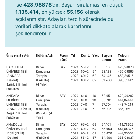
ise
428,98878
’dir. Başarı sıralaması en düşük
1.135.414
, en yüksek
55.156
olarak
açıklanmıştır. Adaylar, tercih sürecinde bu
verileri dikkate alarak kararlarını
şekillendirebilir.
Üniversite Adı
Bölüm Adı
Puan
Yıl
Kont.
Yer.
Başarı
Taban
Türü
Sırası
Puanı
HACETTEPE
Dil ve
SAY
2024
55+2
57
55.156
428,98878
ÜNİVERSİTESİ
Konuşma
2023
50+2
54
58.123
450,09895
(ANKARA )
Terapisi
2022
60+2
62
54.145
452,80516
(Devlet)
(Fakülte)
2021
80+2
82
51.468
390,51412
Sağlık Bilimleri
(4 Yıllık)
Fakültesi
ANKARA
Dil ve
SAY
2024
8+0
10
62.651
420,46292
MEDİPOL
Konuşma
2023
8+0
10
65.781
441,84447
ÜNİVERSİTESİ
Terapisi
2022
7+0
7
57.704
448,74219
(ANKARA) (Vakıf)
(Fakülte)
2021
7+0
7
56.195
385,14601
Sağlık Bilimleri
(Burslu) (4
Fakültesi
Yıllık)
ANADOLU
Dil ve
SAY
2024
65+2
69
64.101
418,78625
ÜNİVERSİTESİ
Konuşma
2023
60+2
64
65.954
441,65377
(ESKİŞEHİR)
Terapisi
2022
60+2
62
63.826
441,93637
(Devlet)
(Fakülte)
2021
55+2
57
54.560
386,93037