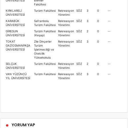
ÜNİVERSİTESİ
Bilimler
Fakültesi
KIRKLARELİ
Turizm Fakültesi
Rekreasyon
SÖZ
3
0
--
ÜNİVERSİTESİ
Yönetimi
KARABÜK
Safranbolu
Rekreasyon
SÖZ
3
0
--
ÜNİVERSİTESİ
Turizm Fakültesi
Yönetimi
GİRESUN
Turizm Fakültesi
Rekreasyon
SÖZ
2
0
--
ÜNİVERSİTESİ
(Keşap)
Yönetimi
TOKAT
Zile Dinçerler
Rekreasyon
SÖZ
3
0
--
GAZİOSMANPAŞA
Turizm
Yönetimi
ÜNİVERSİTESİ
İşletmeciliği ve
Otelcilik
Yüksekokulu
SELÇUK
Turizm Fakültesi
Rekreasyon
SÖZ
2
0
--
ÜNİVERSİTESİ
Yönetimi
VAN YÜZÜNCÜ
Turizm Fakültesi
Rekreasyon
SÖZ
3
0
--
YIL ÜNİVERSİTESİ
Yönetimi
YORUM YAP