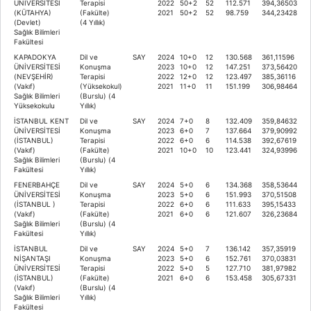
ÜNİVERSİTESİ
Terapisi
2022
50+2
52
112.571
394,36503
(KÜTAHYA)
(Fakülte)
2021
50+2
52
98.759
344,23428
(Devlet)
(4 Yıllık)
Sağlık Bilimleri
Fakültesi
KAPADOKYA
Dil ve
SAY
2024
10+0
12
130.568
361,11596
ÜNİVERSİTESİ
Konuşma
2023
10+0
12
147.251
373,56420
(NEVŞEHİR)
Terapisi
2022
12+0
12
123.497
385,36116
(Vakıf)
(Yüksekokul)
2021
11+0
11
151.199
306,98464
Sağlık Bilimleri
(Burslu) (4
Yüksekokulu
Yıllık)
İSTANBUL KENT
Dil ve
SAY
2024
7+0
8
132.409
359,84632
ÜNİVERSİTESİ
Konuşma
2023
6+0
7
137.664
379,90992
(İSTANBUL)
Terapisi
2022
6+0
6
114.538
392,67619
(Vakıf)
(Fakülte)
2021
10+0
10
123.441
324,93996
Sağlık Bilimleri
(Burslu) (4
Fakültesi
Yıllık)
FENERBAHÇE
Dil ve
SAY
2024
5+0
6
134.368
358,53644
ÜNİVERSİTESİ
Konuşma
2023
5+0
6
151.993
370,51508
(İSTANBUL )
Terapisi
2022
6+0
6
111.633
395,15433
(Vakıf)
(Fakülte)
2021
6+0
6
121.607
326,23684
Sağlık Bilimleri
(Burslu) (4
Fakültesi
Yıllık)
İSTANBUL
Dil ve
SAY
2024
5+0
7
136.142
357,35919
NİŞANTAŞI
Konuşma
2023
5+0
6
152.761
370,03831
ÜNİVERSİTESİ
Terapisi
2022
5+0
5
127.710
381,97982
(İSTANBUL)
(Fakülte)
2021
6+0
6
153.458
305,67331
(Vakıf)
(Burslu) (4
Sağlık Bilimleri
Yıllık)
Fakültesi