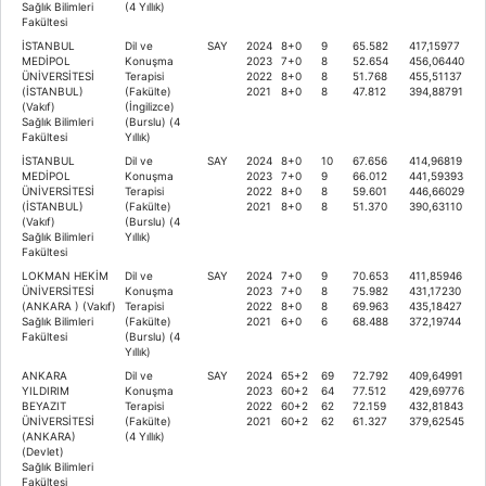
Sağlık Bilimleri
(4 Yıllık)
Fakültesi
İSTANBUL
Dil ve
SAY
2024
8+0
9
65.582
417,15977
MEDİPOL
Konuşma
2023
7+0
8
52.654
456,06440
ÜNİVERSİTESİ
Terapisi
2022
8+0
8
51.768
455,51137
(İSTANBUL)
(Fakülte)
2021
8+0
8
47.812
394,88791
(Vakıf)
(İngilizce)
Sağlık Bilimleri
(Burslu) (4
Fakültesi
Yıllık)
İSTANBUL
Dil ve
SAY
2024
8+0
10
67.656
414,96819
MEDİPOL
Konuşma
2023
7+0
9
66.012
441,59393
ÜNİVERSİTESİ
Terapisi
2022
8+0
8
59.601
446,66029
(İSTANBUL)
(Fakülte)
2021
8+0
8
51.370
390,63110
(Vakıf)
(Burslu) (4
Sağlık Bilimleri
Yıllık)
Fakültesi
LOKMAN HEKİM
Dil ve
SAY
2024
7+0
9
70.653
411,85946
ÜNİVERSİTESİ
Konuşma
2023
7+0
8
75.982
431,17230
(ANKARA ) (Vakıf)
Terapisi
2022
8+0
8
69.963
435,18427
Sağlık Bilimleri
(Fakülte)
2021
6+0
6
68.488
372,19744
Fakültesi
(Burslu) (4
Yıllık)
ANKARA
Dil ve
SAY
2024
65+2
69
72.792
409,64991
YILDIRIM
Konuşma
2023
60+2
64
77.512
429,69776
BEYAZIT
Terapisi
2022
60+2
62
72.159
432,81843
ÜNİVERSİTESİ
(Fakülte)
2021
60+2
62
61.327
379,62545
(ANKARA)
(4 Yıllık)
(Devlet)
Sağlık Bilimleri
Fakültesi