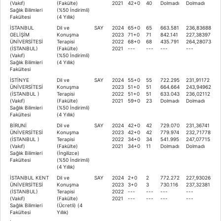
(Vakıf)
(Fakülte)
2021
42+0
40
Dolmadı
Dolmadı
Sağlık Bilimleri
(%50 İndirimli)
Fakültesi
(4 Yıllık)
İSTANBUL
Dil ve
SAY
2024
65+0
65
663.581
236,83688
GELİŞİM
Konuşma
2023
71+0
71
842.141
227,38397
ÜNİVERSİTESİ
Terapisi
2022
68+0
68
435.791
264,28073
(İSTANBUL)
(Fakülte)
2021
---
---
---
---
(Vakıf)
(%50 İndirimli)
Sağlık Bilimleri
(4 Yıllık)
Fakültesi
İSTİNYE
Dil ve
SAY
2024
55+0
55
722.295
231,91172
ÜNİVERSİTESİ
Konuşma
2023
51+0
51
664.664
243,94962
(İSTANBUL )
Terapisi
2022
51+0
51
633.043
236,02112
(Vakıf)
(Fakülte)
2021
59+0
23
Dolmadı
Dolmadı
Sağlık Bilimleri
(%50 İndirimli)
Fakültesi
(4 Yıllık)
BİRUNİ
Dil ve
SAY
2024
42+0
42
729.070
231,36741
ÜNİVERSİTESİ
Konuşma
2023
42+0
42
779.974
232,71778
(İSTANBUL )
Terapisi
2022
34+0
34
541.995
247,07715
(Vakıf)
(Fakülte)
2021
34+0
11
Dolmadı
Dolmadı
Sağlık Bilimleri
(İngilizce)
Fakültesi
(%50 İndirimli)
(4 Yıllık)
İSTANBUL KENT
Dil ve
SAY
2024
2+0
2
772.272
227,93026
ÜNİVERSİTESİ
Konuşma
2023
3+0
3
730.116
237,32381
(İSTANBUL)
Terapisi
2022
---
---
---
---
(Vakıf)
(Fakülte)
2021
---
---
---
---
Sağlık Bilimleri
(Ücretli) (4
Fakültesi
Yıllık)