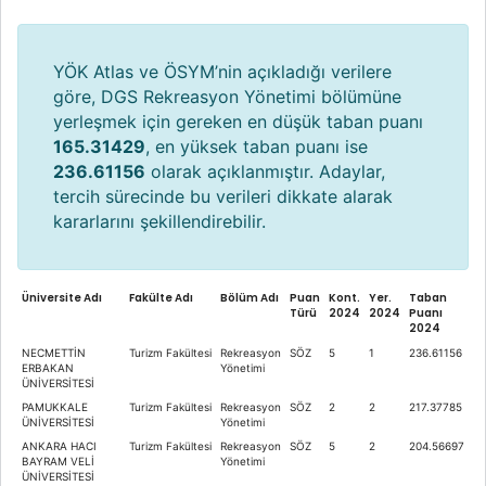
YÖK Atlas ve ÖSYM’nin açıkladığı verilere
göre, DGS Rekreasyon Yönetimi bölümüne
yerleşmek için gereken en düşük taban puanı
165.31429
, en yüksek taban puanı ise
236.61156
olarak açıklanmıştır. Adaylar,
tercih sürecinde bu verileri dikkate alarak
kararlarını şekillendirebilir.
Üniversite Adı
Fakülte Adı
Bölüm Adı
Puan
Kont.
Yer.
Taban
Türü
2024
2024
Puanı
2024
NECMETTİN
Turizm Fakültesi
Rekreasyon
SÖZ
5
1
236.61156
ERBAKAN
Yönetimi
ÜNİVERSİTESİ
PAMUKKALE
Turizm Fakültesi
Rekreasyon
SÖZ
2
2
217.37785
ÜNİVERSİTESİ
Yönetimi
ANKARA HACI
Turizm Fakültesi
Rekreasyon
SÖZ
5
2
204.56697
BAYRAM VELİ
Yönetimi
ÜNİVERSİTESİ