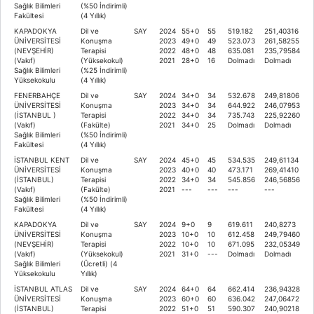
Sağlık Bilimleri
(%50 İndirimli)
Fakültesi
(4 Yıllık)
KAPADOKYA
Dil ve
SAY
2024
55+0
55
519.182
251,40316
ÜNİVERSİTESİ
Konuşma
2023
49+0
49
523.073
261,58255
(NEVŞEHİR)
Terapisi
2022
48+0
48
635.081
235,79584
(Vakıf)
(Yüksekokul)
2021
28+0
16
Dolmadı
Dolmadı
Sağlık Bilimleri
(%25 İndirimli)
Yüksekokulu
(4 Yıllık)
FENERBAHÇE
Dil ve
SAY
2024
34+0
34
532.678
249,81806
ÜNİVERSİTESİ
Konuşma
2023
34+0
34
644.922
246,07953
(İSTANBUL )
Terapisi
2022
34+0
34
735.743
225,92260
(Vakıf)
(Fakülte)
2021
34+0
25
Dolmadı
Dolmadı
Sağlık Bilimleri
(%50 İndirimli)
Fakültesi
(4 Yıllık)
İSTANBUL KENT
Dil ve
SAY
2024
45+0
45
534.535
249,61134
ÜNİVERSİTESİ
Konuşma
2023
40+0
40
473.171
269,41410
(İSTANBUL)
Terapisi
2022
34+0
34
545.856
246,56856
(Vakıf)
(Fakülte)
2021
---
---
---
---
Sağlık Bilimleri
(%50 İndirimli)
Fakültesi
(4 Yıllık)
KAPADOKYA
Dil ve
SAY
2024
9+0
9
619.611
240,8273
ÜNİVERSİTESİ
Konuşma
2023
10+0
10
612.458
249,79460
(NEVŞEHİR)
Terapisi
2022
10+0
10
671.095
232,05349
(Vakıf)
(Yüksekokul)
2021
31+0
---
Dolmadı
Dolmadı
Sağlık Bilimleri
(Ücretli) (4
Yüksekokulu
Yıllık)
İSTANBUL ATLAS
Dil ve
SAY
2024
64+0
64
662.414
236,94328
ÜNİVERSİTESİ
Konuşma
2023
60+0
60
636.042
247,06472
(İSTANBUL)
Terapisi
2022
51+0
51
590.307
240,90218