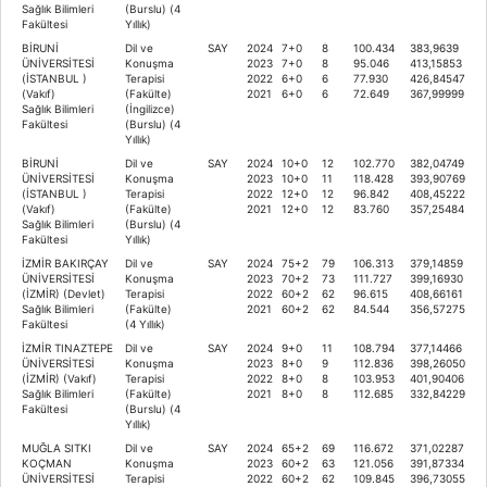
Sağlık Bilimleri
(Burslu) (4
Fakültesi
Yıllık)
BİRUNİ
Dil ve
SAY
2024
7+0
8
100.434
383,9639
ÜNİVERSİTESİ
Konuşma
2023
7+0
8
95.046
413,15853
(İSTANBUL )
Terapisi
2022
6+0
6
77.930
426,84547
(Vakıf)
(Fakülte)
2021
6+0
6
72.649
367,99999
Sağlık Bilimleri
(İngilizce)
Fakültesi
(Burslu) (4
Yıllık)
BİRUNİ
Dil ve
SAY
2024
10+0
12
102.770
382,04749
ÜNİVERSİTESİ
Konuşma
2023
10+0
11
118.428
393,90769
(İSTANBUL )
Terapisi
2022
12+0
12
96.842
408,45222
(Vakıf)
(Fakülte)
2021
12+0
12
83.760
357,25484
Sağlık Bilimleri
(Burslu) (4
Fakültesi
Yıllık)
İZMİR BAKIRÇAY
Dil ve
SAY
2024
75+2
79
106.313
379,14859
ÜNİVERSİTESİ
Konuşma
2023
70+2
73
111.727
399,16930
(İZMİR) (Devlet)
Terapisi
2022
60+2
62
96.615
408,66161
Sağlık Bilimleri
(Fakülte)
2021
60+2
62
84.544
356,57275
Fakültesi
(4 Yıllık)
İZMİR TINAZTEPE
Dil ve
SAY
2024
9+0
11
108.794
377,14466
ÜNİVERSİTESİ
Konuşma
2023
8+0
9
112.836
398,26050
(İZMİR) (Vakıf)
Terapisi
2022
8+0
8
103.953
401,90406
Sağlık Bilimleri
(Fakülte)
2021
8+0
8
112.685
332,84229
Fakültesi
(Burslu) (4
Yıllık)
MUĞLA SITKI
Dil ve
SAY
2024
65+2
69
116.672
371,02287
KOÇMAN
Konuşma
2023
60+2
63
121.056
391,87334
ÜNİVERSİTESİ
Terapisi
2022
60+2
62
109.845
396,73055