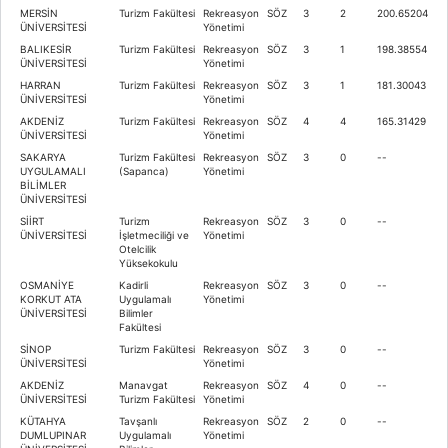
MERSİN
Turizm Fakültesi
Rekreasyon
SÖZ
3
2
200.65204
ÜNİVERSİTESİ
Yönetimi
BALIKESİR
Turizm Fakültesi
Rekreasyon
SÖZ
3
1
198.38554
ÜNİVERSİTESİ
Yönetimi
HARRAN
Turizm Fakültesi
Rekreasyon
SÖZ
3
1
181.30043
ÜNİVERSİTESİ
Yönetimi
AKDENİZ
Turizm Fakültesi
Rekreasyon
SÖZ
4
4
165.31429
ÜNİVERSİTESİ
Yönetimi
SAKARYA
Turizm Fakültesi
Rekreasyon
SÖZ
3
0
--
UYGULAMALI
(Sapanca)
Yönetimi
BİLİMLER
ÜNİVERSİTESİ
SİİRT
Turizm
Rekreasyon
SÖZ
3
0
--
ÜNİVERSİTESİ
İşletmeciliği ve
Yönetimi
Otelcilik
Yüksekokulu
OSMANİYE
Kadirli
Rekreasyon
SÖZ
3
0
--
KORKUT ATA
Uygulamalı
Yönetimi
ÜNİVERSİTESİ
Bilimler
Fakültesi
SİNOP
Turizm Fakültesi
Rekreasyon
SÖZ
3
0
--
ÜNİVERSİTESİ
Yönetimi
AKDENİZ
Manavgat
Rekreasyon
SÖZ
4
0
--
ÜNİVERSİTESİ
Turizm Fakültesi
Yönetimi
KÜTAHYA
Tavşanlı
Rekreasyon
SÖZ
2
0
--
DUMLUPINAR
Uygulamalı
Yönetimi