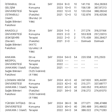
İSTANBUL
Dil ve
SAY
2024
9+0
10
141.116
354,28263
GELİŞİM
Konuşma
2023
10+0
11
156.139
367,97213
ÜNİVERSİTESİ
Terapisi
2022
12+0
12
120.034
388,09242
(İSTANBUL)
(Fakülte)
2021
12+0
12
132.876
318,42536
(Vakıf)
(Burslu) (4
Sağlık Bilimleri
Yıllık)
Fakültesi
ANADOLU
Dil ve
SAY
2024
1+0
1
217.274
316,51164
ÜNİVERSİTESİ
Konuşma
2023
2+0
2
553.928
257,23013
(ESKİŞEHİR)
Terapisi
2022
2+0
2
175.439
350,28427
(Devlet)
(Fakülte)
2021
2+0
---
Dolmadı
Dolmadı
Sağlık Bilimleri
(KKTC
Fakültesi
Uyruklu) (4
Yıllık)
ANKARA
Dil ve
SAY
2024
54+0
54
220.558
315,2503
MEDİPOL
Konuşma
2023
---
---
---
---
ÜNİVERSİTESİ
Terapisi
2022
---
---
---
---
(ANKARA) (Vakıf)
(Fakülte)
2021
---
---
---
---
Sağlık Bilimleri
(%25 İndirimli)
Fakültesi
(4 Yıllık)
LOKMAN HEKİM
Dil ve
SAY
2024
42+0
42
247.920
305,44291
ÜNİVERSİTESİ
Konuşma
2023
42+0
42
215.271
337,69777
(ANKARA ) (Vakıf)
Terapisi
2022
42+0
42
240.052
319,40522
Sağlık Bilimleri
(Fakülte)
2021
34+0
34
218.272
274,61070
Fakültesi
(%50 İndirimli)
(4 Yıllık)
YÜKSEK İHTİSAS
Dil ve
SAY
2024
36+0
36
277.071
296,47488
ÜNİVERSİTESİ
Konuşma
2023
40+0
40
290.489
310,46632
(ANKARA ) (Vakıf)
Terapisi
2022
34+0
34
386.022
274,71283