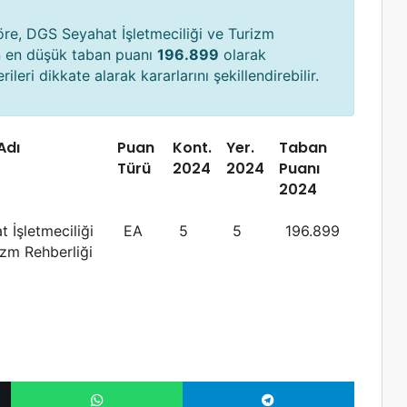
öre, DGS Seyahat İşletmeciliği ve Turizm
n en düşük taban puanı
196.899
olarak
ileri dikkate alarak kararlarını şekillendirebilir.
Adı
Puan
Kont.
Yer.
Taban
Türü
2024
2024
Puanı
2024
 İşletmeciliği
EA
5
5
196.899
izm Rehberliği