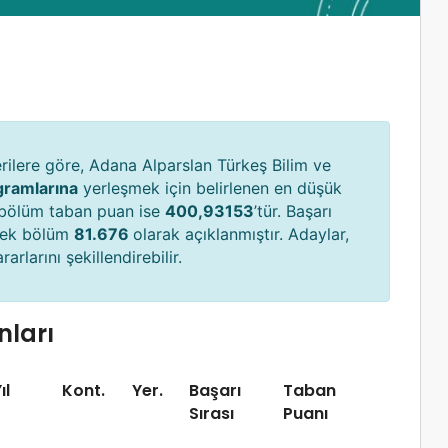
ilere göre, Adana Alparslan Türkeş Bilim ve
ogramlarına
yerleşmek için belirlenen en düşük
 bölüm taban puan ise
400,93153
’tür. Başarı
sek bölüm
81.676
olarak açıklanmıştır. Adaylar,
arlarını şekillendirebilir.
nları
ıl
Kont.
Yer.
Başarı
Taban
Sırası
Puanı