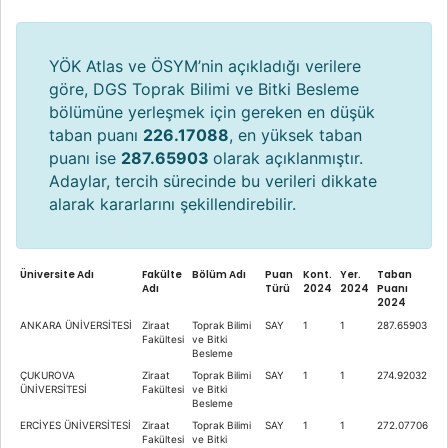
YÖK Atlas ve ÖSYM’nin açıkladığı verilere
göre, DGS Toprak Bilimi ve Bitki Besleme
bölümüne yerleşmek için gereken en düşük
taban puanı
226.17088
, en yüksek taban
puanı ise
287.65903
olarak açıklanmıştır.
Adaylar, tercih sürecinde bu verileri dikkate
alarak kararlarını şekillendirebilir.
Üniversite Adı
Fakülte
Bölüm Adı
Puan
Kont.
Yer.
Taban
Adı
Türü
2024
2024
Puanı
2024
ANKARA ÜNİVERSİTESİ
Ziraat
Toprak Bilimi
SAY
1
1
287.65903
Fakültesi
ve Bitki
Besleme
ÇUKUROVA
Ziraat
Toprak Bilimi
SAY
1
1
274.92032
ÜNİVERSİTESİ
Fakültesi
ve Bitki
Besleme
ERCİYES ÜNİVERSİTESİ
Ziraat
Toprak Bilimi
SAY
1
1
272.07706
Fakültesi
ve Bitki