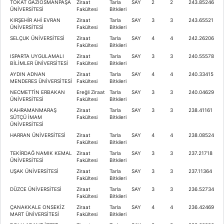
TOKAT GAZİOSMANPAŞA
Ziraat
Tarla
SAY
2
2
243.85246
ÜNİVERSİTESİ
Fakültesi
Bitkileri
KIRŞEHİR AHİ EVRAN
Ziraat
Tarla
SAY
3
3
243.65521
ÜNİVERSİTESİ
Fakültesi
Bitkileri
SELÇUK ÜNİVERSİTESİ
Ziraat
Tarla
SAY
4
4
242.26206
Fakültesi
Bitkileri
ISPARTA UYGULAMALI
Ziraat
Tarla
SAY
3
3
240.55578
BİLİMLER ÜNİVERSİTESİ
Fakültesi
Bitkileri
AYDIN ADNAN
Ziraat
Tarla
SAY
4
4
240.33415
MENDERES ÜNİVERSİTESİ
Fakültesi
Bitkileri
NECMETTİN ERBAKAN
Ereğli Ziraat
Tarla
SAY
3
3
240.04629
ÜNİVERSİTESİ
Fakültesi
Bitkileri
KAHRAMANMARAŞ
Ziraat
Tarla
SAY
3
3
238.41161
SÜTÇÜ İMAM
Fakültesi
Bitkileri
ÜNİVERSİTESİ
HARRAN ÜNİVERSİTESİ
Ziraat
Tarla
SAY
4
4
238.08524
Fakültesi
Bitkileri
TEKİRDAĞ NAMIK KEMAL
Ziraat
Tarla
SAY
3
3
237.21718
ÜNİVERSİTESİ
Fakültesi
Bitkileri
UŞAK ÜNİVERSİTESİ
Ziraat
Tarla
SAY
3
3
237.11364
Fakültesi
Bitkileri
DÜZCE ÜNİVERSİTESİ
Ziraat
Tarla
SAY
3
3
236.52734
Fakültesi
Bitkileri
ÇANAKKALE ONSEKİZ
Ziraat
Tarla
SAY
4
4
236.42469
MART ÜNİVERSİTESİ
Fakültesi
Bitkileri