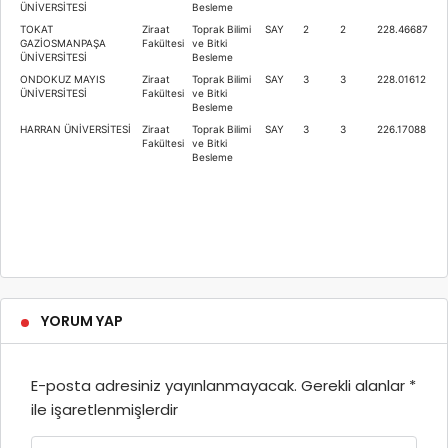
ÜNİVERSİTESİ
Besleme
TOKAT
Ziraat
Toprak Bilimi
SAY
2
2
228.46687
GAZİOSMANPAŞA
Fakültesi
ve Bitki
ÜNİVERSİTESİ
Besleme
ONDOKUZ MAYIS
Ziraat
Toprak Bilimi
SAY
3
3
228.01612
ÜNİVERSİTESİ
Fakültesi
ve Bitki
Besleme
HARRAN ÜNİVERSİTESİ
Ziraat
Toprak Bilimi
SAY
3
3
226.17088
Fakültesi
ve Bitki
Besleme
YORUM YAP
E-posta adresiniz yayınlanmayacak.
Gerekli alanlar
*
ile işaretlenmişlerdir