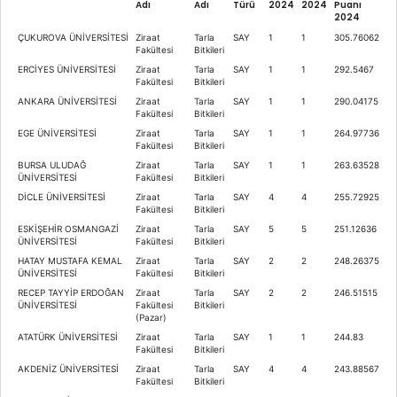
Adı
Adı
Türü
2024
2024
Puanı
2024
ÇUKUROVA ÜNİVERSİTESİ
Ziraat
Tarla
SAY
1
1
305.76062
Fakültesi
Bitkileri
ERCİYES ÜNİVERSİTESİ
Ziraat
Tarla
SAY
1
1
292.5467
Fakültesi
Bitkileri
ANKARA ÜNİVERSİTESİ
Ziraat
Tarla
SAY
1
1
290.04175
Fakültesi
Bitkileri
EGE ÜNİVERSİTESİ
Ziraat
Tarla
SAY
1
1
264.97736
Fakültesi
Bitkileri
BURSA ULUDAĞ
Ziraat
Tarla
SAY
1
1
263.63528
ÜNİVERSİTESİ
Fakültesi
Bitkileri
DİCLE ÜNİVERSİTESİ
Ziraat
Tarla
SAY
4
4
255.72925
Fakültesi
Bitkileri
ESKİŞEHİR OSMANGAZİ
Ziraat
Tarla
SAY
5
5
251.12636
ÜNİVERSİTESİ
Fakültesi
Bitkileri
HATAY MUSTAFA KEMAL
Ziraat
Tarla
SAY
2
2
248.26375
ÜNİVERSİTESİ
Fakültesi
Bitkileri
RECEP TAYYİP ERDOĞAN
Ziraat
Tarla
SAY
2
2
246.51515
ÜNİVERSİTESİ
Fakültesi
Bitkileri
(Pazar)
ATATÜRK ÜNİVERSİTESİ
Ziraat
Tarla
SAY
1
1
244.83
Fakültesi
Bitkileri
AKDENİZ ÜNİVERSİTESİ
Ziraat
Tarla
SAY
4
4
243.88567
Fakültesi
Bitkileri