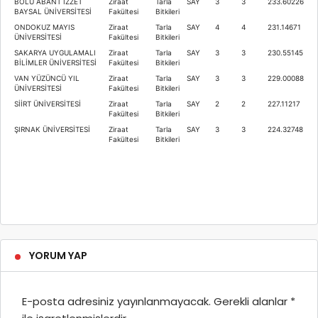
BOLU ABANT İZZET
Ziraat
Tarla
SAY
3
3
233.60226
BAYSAL ÜNİVERSİTESİ
Fakültesi
Bitkileri
ONDOKUZ MAYIS
Ziraat
Tarla
SAY
4
4
231.14671
ÜNİVERSİTESİ
Fakültesi
Bitkileri
SAKARYA UYGULAMALI
Ziraat
Tarla
SAY
3
3
230.55145
BİLİMLER ÜNİVERSİTESİ
Fakültesi
Bitkileri
VAN YÜZÜNCÜ YIL
Ziraat
Tarla
SAY
3
3
229.00088
ÜNİVERSİTESİ
Fakültesi
Bitkileri
SİİRT ÜNİVERSİTESİ
Ziraat
Tarla
SAY
2
2
227.11217
Fakültesi
Bitkileri
ŞIRNAK ÜNİVERSİTESİ
Ziraat
Tarla
SAY
3
3
224.32748
Fakültesi
Bitkileri
YORUM YAP
E-posta adresiniz yayınlanmayacak.
Gerekli alanlar
*