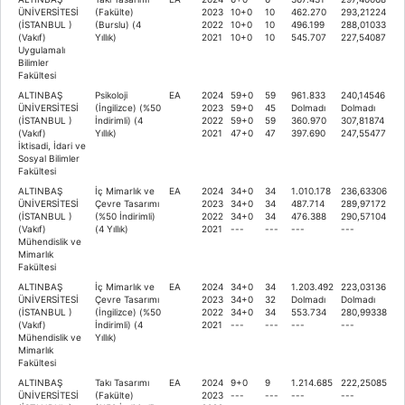
ÜNİVERSİTESİ
(Fakülte)
2023
10+0
10
462.270
293,21224
(İSTANBUL )
(Burslu) (4
2022
10+0
10
496.199
288,01033
(Vakıf)
Yıllık)
2021
10+0
10
545.707
227,54087
Uygulamalı
Bilimler
Fakültesi
ALTINBAŞ
Psikoloji
EA
2024
59+0
59
961.833
240,14546
ÜNİVERSİTESİ
(İngilizce) (%50
2023
59+0
45
Dolmadı
Dolmadı
(İSTANBUL )
İndirimli) (4
2022
59+0
59
360.970
307,81874
(Vakıf)
Yıllık)
2021
47+0
47
397.690
247,55477
İktisadi, İdari ve
Sosyal Bilimler
Fakültesi
ALTINBAŞ
İç Mimarlık ve
EA
2024
34+0
34
1.010.178
236,63306
ÜNİVERSİTESİ
Çevre Tasarımı
2023
34+0
34
487.714
289,97172
(İSTANBUL )
(%50 İndirimli)
2022
34+0
34
476.388
290,57104
(Vakıf)
(4 Yıllık)
2021
---
---
---
---
Mühendislik ve
Mimarlık
Fakültesi
ALTINBAŞ
İç Mimarlık ve
EA
2024
34+0
34
1.203.492
223,03136
ÜNİVERSİTESİ
Çevre Tasarımı
2023
34+0
32
Dolmadı
Dolmadı
(İSTANBUL )
(İngilizce) (%50
2022
34+0
34
553.734
280,99338
(Vakıf)
İndirimli) (4
2021
---
---
---
---
Mühendislik ve
Yıllık)
Mimarlık
Fakültesi
ALTINBAŞ
Takı Tasarımı
EA
2024
9+0
9
1.214.685
222,25085
ÜNİVERSİTESİ
(Fakülte)
2023
---
---
---
---