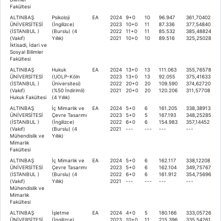
Fakültesi
ALTINBAŞ
Psikoloji
EA
2024
9+0
10
96.947
361,70402
ÜNİVERSİTESİ
(İngilizce)
2023
10+0
11
87.336
377,54840
(İSTANBUL )
(Burslu) (4
2022
11+0
11
85.532
385,48824
(Vakıf)
Yıllık)
2021
10+0
10
89.516
325,25028
İktisadi, İdari ve
Sosyal Bilimler
Fakültesi
ALTINBAŞ
Hukuk
EA
2024
13+0
13
111.063
355,76578
ÜNİVERSİTESİ
(UOLP-Köln
2023
13+0
13
92.055
375,41633
(İSTANBUL )
Üniversitesi)
2022
20+0
20
109.590
374,62720
(Vakıf)
(%50 İndirimli)
2021
20+0
20
120.206
311,57708
Hukuk Fakültesi
(4 Yıllık)
ALTINBAŞ
İç Mimarlık ve
EA
2024
5+0
6
161.205
338,38913
ÜNİVERSİTESİ
Çevre Tasarımı
2023
5+0
5
167.193
348,25285
(İSTANBUL )
(İngilizce)
2022
6+0
6
154.983
357,14452
(Vakıf)
(Burslu) (4
2021
---
---
---
---
Mühendislik ve
Yıllık)
Mimarlık
Fakültesi
ALTINBAŞ
İç Mimarlık ve
EA
2024
5+0
6
162.117
338,12208
ÜNİVERSİTESİ
Çevre Tasarımı
2023
5+0
6
162.104
349,75767
(İSTANBUL )
(Burslu) (4
2022
6+0
6
161.912
354,75696
(Vakıf)
Yıllık)
2021
---
---
---
---
Mühendislik ve
Mimarlık
Fakültesi
ALTINBAŞ
İşletme
EA
2024
4+0
5
180.166
333,05726
ÜNİVERSİTESİ
(İngilizce)
2023
10+0
11
215.396
335,54261