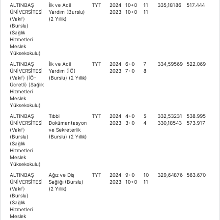
ALTINBAŞ
İlk ve Acil
TYT
2024
10+0
11
335,18186
517.444
ÜNİVERSİTESİ
Yardım (Burslu)
2023
10+0
11
(Vakıf)
(2 Yıllık)
(Burslu)
(Sağlık
Hizmetleri
Meslek
Yüksekokulu)
ALTINBAŞ
İlk ve Acil
TYT
2024
6+0
7
334,59569
522.069
ÜNİVERSİTESİ
Yardım (İÖ)
2023
7+0
8
(Vakıf) (İÖ-
(Burslu) (2 Yıllık)
Ücretli) (Sağlık
Hizmetleri
Meslek
Yüksekokulu)
ALTINBAŞ
Tıbbi
TYT
2024
4+0
5
332,53231
538.995
ÜNİVERSİTESİ
Dokümantasyon
2023
3+0
4
330,18543
573.917
(Vakıf)
ve Sekreterlik
(Burslu)
(Burslu) (2 Yıllık)
(Sağlık
Hizmetleri
Meslek
Yüksekokulu)
ALTINBAŞ
Ağız ve Diş
TYT
2024
9+0
10
329,64876
563.670
ÜNİVERSİTESİ
Sağlığı (Burslu)
2023
10+0
11
(Vakıf)
(2 Yıllık)
(Burslu)
(Sağlık
Hizmetleri
Meslek