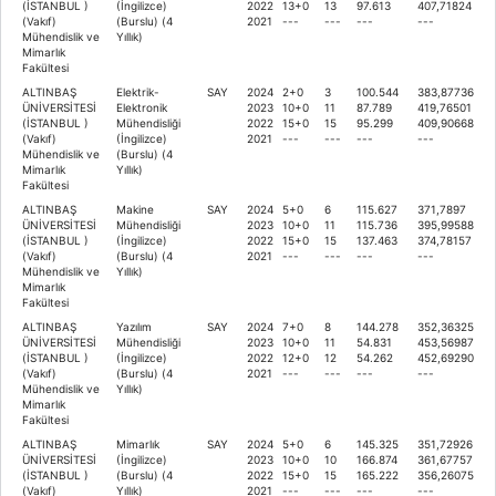
(İSTANBUL )
(İngilizce)
2022
13+0
13
97.613
407,71824
(Vakıf)
(Burslu) (4
2021
---
---
---
---
Mühendislik ve
Yıllık)
Mimarlık
Fakültesi
ALTINBAŞ
Elektrik-
SAY
2024
2+0
3
100.544
383,87736
ÜNİVERSİTESİ
Elektronik
2023
10+0
11
87.789
419,76501
(İSTANBUL )
Mühendisliği
2022
15+0
15
95.299
409,90668
(Vakıf)
(İngilizce)
2021
---
---
---
---
Mühendislik ve
(Burslu) (4
Mimarlık
Yıllık)
Fakültesi
ALTINBAŞ
Makine
SAY
2024
5+0
6
115.627
371,7897
ÜNİVERSİTESİ
Mühendisliği
2023
10+0
11
115.736
395,99588
(İSTANBUL )
(İngilizce)
2022
15+0
15
137.463
374,78157
(Vakıf)
(Burslu) (4
2021
---
---
---
---
Mühendislik ve
Yıllık)
Mimarlık
Fakültesi
ALTINBAŞ
Yazılım
SAY
2024
7+0
8
144.278
352,36325
ÜNİVERSİTESİ
Mühendisliği
2023
10+0
11
54.831
453,56987
(İSTANBUL )
(İngilizce)
2022
12+0
12
54.262
452,69290
(Vakıf)
(Burslu) (4
2021
---
---
---
---
Mühendislik ve
Yıllık)
Mimarlık
Fakültesi
ALTINBAŞ
Mimarlık
SAY
2024
5+0
6
145.325
351,72926
ÜNİVERSİTESİ
(İngilizce)
2023
10+0
10
166.874
361,67757
(İSTANBUL )
(Burslu) (4
2022
15+0
15
165.222
356,26075
(Vakıf)
Yıllık)
2021
---
---
---
---