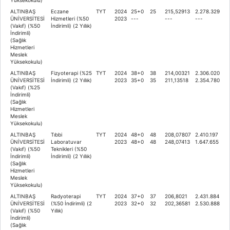
ALTINBAŞ
Eczane
TYT
2024
25+0
25
215,52913
2.278.329
ÜNİVERSİTESİ
Hizmetleri (%50
2023
---
---
---
(Vakıf) (%50
İndirimli) (2 Yıllık)
İndirimli)
(Sağlık
Hizmetleri
Meslek
Yüksekokulu)
ALTINBAŞ
Fizyoterapi (%25
TYT
2024
38+0
38
214,00321
2.306.020
ÜNİVERSİTESİ
İndirimli) (2 Yıllık)
2023
35+0
35
211,13518
2.354.780
(Vakıf) (%25
İndirimli)
(Sağlık
Hizmetleri
Meslek
Yüksekokulu)
ALTINBAŞ
Tıbbi
TYT
2024
48+0
48
208,07807
2.410.197
ÜNİVERSİTESİ
Laboratuvar
2023
48+0
48
248,07413
1.647.655
(Vakıf) (%50
Teknikleri (%50
İndirimli)
İndirimli) (2 Yıllık)
(Sağlık
Hizmetleri
Meslek
Yüksekokulu)
ALTINBAŞ
Radyoterapi
TYT
2024
37+0
37
206,8021
2.431.884
ÜNİVERSİTESİ
(%50 İndirimli) (2
2023
32+0
32
202,36581
2.530.888
(Vakıf) (%50
Yıllık)
İndirimli)
(Sağlık