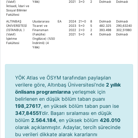
(Vakıf)
Yıllık)
2021
3+0
2
Dolmadı
Dolmadı
İktisadi, İdari ve
Sosyal Bilimler
Fakültesi
ALTINBAŞ
Uluslararası
EA
2024
21+0
8
Dolmadı
Dolmadı
ÜNİVERSİTESİ
Ticaret ve
2023
5+0
5
482.325
290,63240
(İSTANBUL )
Finansman
2022
2+0
2
393.498
302,51980
(Vakıf)
(Fakülte)
2021
5+0
4
Dolmadı
Dolmadı
İşletme
(İngilizce) (%50
Fakültesi
İndirimli) (4
Yıllık)
YÖK Atlas ve ÖSYM tarafından paylaşılan
verilere göre, Altınbaş Üniversitesi’nde
2 yıllık
önlisans programlarına
yerleşmek için
belirlenen en düşük bölüm taban puanı
198,27617
, en yüksek bölüm taban puan ise
347,84551
’dir. Başarı sıralaması en düşük
bölüm
2.564.184
, en yüksek bölüm
426.010
olarak açıklanmıştır. Adaylar, tercih sürecinde
bu verileri dikkate alarak kararlarını