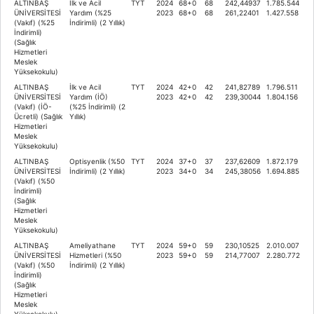
ALTINBAŞ
İlk ve Acil
TYT
2024
68+0
68
242,44937
1.785.544
ÜNİVERSİTESİ
Yardım (%25
2023
68+0
68
261,22401
1.427.558
(Vakıf) (%25
İndirimli) (2 Yıllık)
İndirimli)
(Sağlık
Hizmetleri
Meslek
Yüksekokulu)
ALTINBAŞ
İlk ve Acil
TYT
2024
42+0
42
241,82789
1.796.511
ÜNİVERSİTESİ
Yardım (İÖ)
2023
42+0
42
239,30044
1.804.156
(Vakıf) (İÖ-
(%25 İndirimli) (2
Ücretli) (Sağlık
Yıllık)
Hizmetleri
Meslek
Yüksekokulu)
ALTINBAŞ
Optisyenlik (%50
TYT
2024
37+0
37
237,62609
1.872.179
ÜNİVERSİTESİ
İndirimli) (2 Yıllık)
2023
34+0
34
245,38056
1.694.885
(Vakıf) (%50
İndirimli)
(Sağlık
Hizmetleri
Meslek
Yüksekokulu)
ALTINBAŞ
Ameliyathane
TYT
2024
59+0
59
230,10525
2.010.007
ÜNİVERSİTESİ
Hizmetleri (%50
2023
59+0
59
214,77007
2.280.772
(Vakıf) (%50
İndirimli) (2 Yıllık)
İndirimli)
(Sağlık
Hizmetleri
Meslek
Yüksekokulu)