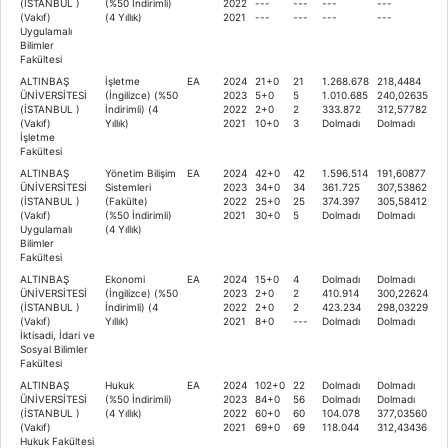
(İSTANBUL )
(%50 İndirimli)
2022
---
---
---
---
(Vakıf)
(4 Yıllık)
2021
---
---
---
---
Uygulamalı
Bilimler
Fakültesi
ALTINBAŞ
İşletme
EA
2024
21+0
21
1.268.678
218,4484
ÜNİVERSİTESİ
(İngilizce) (%50
2023
5+0
5
1.010.685
240,02635
(İSTANBUL )
İndirimli) (4
2022
2+0
2
333.872
312,57782
(Vakıf)
Yıllık)
2021
10+0
3
Dolmadı
Dolmadı
İşletme
Fakültesi
ALTINBAŞ
Yönetim Bilişim
EA
2024
42+0
42
1.596.514
191,60877
ÜNİVERSİTESİ
Sistemleri
2023
34+0
34
361.725
307,53862
(İSTANBUL )
(Fakülte)
2022
25+0
25
374.397
305,58412
(Vakıf)
(%50 İndirimli)
2021
30+0
5
Dolmadı
Dolmadı
Uygulamalı
(4 Yıllık)
Bilimler
Fakültesi
ALTINBAŞ
Ekonomi
EA
2024
15+0
4
Dolmadı
Dolmadı
ÜNİVERSİTESİ
(İngilizce) (%50
2023
2+0
2
410.914
300,22624
(İSTANBUL )
İndirimli) (4
2022
2+0
2
423.234
298,03229
(Vakıf)
Yıllık)
2021
8+0
---
Dolmadı
Dolmadı
İktisadi, İdari ve
Sosyal Bilimler
Fakültesi
ALTINBAŞ
Hukuk
EA
2024
102+0
22
Dolmadı
Dolmadı
ÜNİVERSİTESİ
(%50 İndirimli)
2023
84+0
56
Dolmadı
Dolmadı
(İSTANBUL )
(4 Yıllık)
2022
60+0
60
104.078
377,03560
(Vakıf)
2021
69+0
69
118.044
312,43436
Hukuk Fakültesi