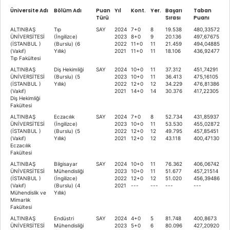
Üniversite Adı
Bölüm Adı
Puan
Yıl
Kont.
Yer.
Başarı
Taban
Türü
Sırası
Puanı
ALTINBAŞ
Tıp
SAY
2024
7+0
8
19.538
480,33572
ÜNİVERSİTESİ
(İngilizce)
2023
8+0
9
20.136
497,67675
(İSTANBUL )
(Burslu) (6
2022
11+0
11
21.459
494,04885
(Vakıf)
Yıllık)
2021
11+0
11
18.106
436,92477
Tıp Fakültesi
ALTINBAŞ
Diş Hekimliği
SAY
2024
10+0
11
37.312
451,74291
ÜNİVERSİTESİ
(Burslu) (5
2023
10+0
11
36.413
475,16105
(İSTANBUL )
Yıllık)
2022
12+0
12
34.229
476,81386
(Vakıf)
2021
14+0
14
30.376
417,22305
Diş Hekimliği
Fakültesi
ALTINBAŞ
Eczacılık
SAY
2024
7+0
8
52.734
431,85937
ÜNİVERSİTESİ
(İngilizce)
2023
10+0
11
53.530
455,02872
(İSTANBUL )
(Burslu) (5
2022
12+0
12
49.795
457,85451
(Vakıf)
Yıllık)
2021
12+0
12
43.118
400,47130
Eczacılık
Fakültesi
ALTINBAŞ
Bilgisayar
SAY
2024
10+0
11
76.362
406,06742
ÜNİVERSİTESİ
Mühendisliği
2023
10+0
11
51.677
457,21514
(İSTANBUL )
(İngilizce)
2022
12+0
12
51.020
456,39486
(Vakıf)
(Burslu) (4
2021
---
---
---
---
Mühendislik ve
Yıllık)
Mimarlık
Fakültesi
ALTINBAŞ
Endüstri
SAY
2024
4+0
5
81.748
400,8673
ÜNİVERSİTESİ
Mühendisliği
2023
5+0
6
80.096
427,20920