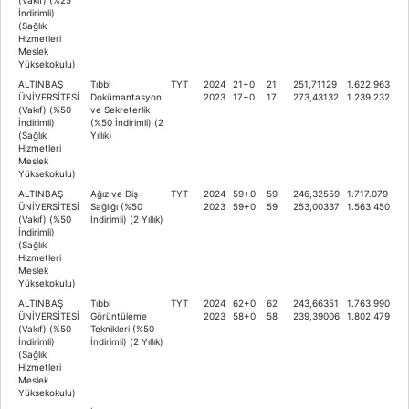
İndirimli)
(Sağlık
Hizmetleri
Meslek
Yüksekokulu)
ALTINBAŞ
Tıbbi
TYT
2024
21+0
21
251,71129
1.622.963
ÜNİVERSİTESİ
Dokümantasyon
2023
17+0
17
273,43132
1.239.232
(Vakıf) (%50
ve Sekreterlik
İndirimli)
(%50 İndirimli) (2
(Sağlık
Yıllık)
Hizmetleri
Meslek
Yüksekokulu)
ALTINBAŞ
Ağız ve Diş
TYT
2024
59+0
59
246,32559
1.717.079
ÜNİVERSİTESİ
Sağlığı (%50
2023
59+0
59
253,00337
1.563.450
(Vakıf) (%50
İndirimli) (2 Yıllık)
İndirimli)
(Sağlık
Hizmetleri
Meslek
Yüksekokulu)
ALTINBAŞ
Tıbbi
TYT
2024
62+0
62
243,66351
1.763.990
ÜNİVERSİTESİ
Görüntüleme
2023
58+0
58
239,39006
1.802.479
(Vakıf) (%50
Teknikleri (%50
İndirimli)
İndirimli) (2 Yıllık)
(Sağlık
Hizmetleri
Meslek
Yüksekokulu)