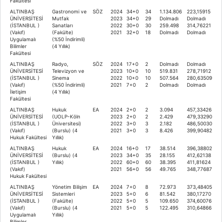
Fakültesi
ALTINBAŞ
Gastronomi ve
SÖZ
2024
34+0
34
1.134.806
223,15915
ÜNİVERSİTESİ
Mutfak
2023
34+0
29
Dolmadı
Dolmadı
(İSTANBUL )
Sanatları
2022
30+0
30
259.498
314,76221
(Vakıf)
(Fakülte)
2021
32+0
18
Dolmadı
Dolmadı
Uygulamalı
(%50 İndirimli)
Bilimler
(4 Yıllık)
Fakültesi
ALTINBAŞ
Radyo,
SÖZ
2024
17+0
2
Dolmadı
Dolmadı
ÜNİVERSİTESİ
Televizyon ve
2023
10+0
10
519.831
278,71912
(İSTANBUL )
Sinema
2022
10+0
10
507.564
280,63509
(Vakıf)
(%50 İndirimli)
2021
7+0
2
Dolmadı
Dolmadı
İletişim
(4 Yıllık)
Fakültesi
ALTINBAŞ
Hukuk
EA
2024
2+0
2
3.094
457,33426
ÜNİVERSİTESİ
(UOLP-Köln
2023
2+0
2
2.429
479,33290
(İSTANBUL )
Üniversitesi)
2022
3+0
3
2.182
486,50030
(Vakıf)
(Burslu) (4
2021
3+0
3
8.426
399,90482
Hukuk Fakültesi
Yıllık)
ALTINBAŞ
Hukuk
EA
2024
16+0
17
38.514
396,38802
ÜNİVERSİTESİ
(Burslu) (4
2023
34+0
35
28.155
412,62138
(İSTANBUL )
Yıllık)
2022
60+0
60
38.395
411,81624
(Vakıf)
2021
56+0
56
49.765
348,77687
Hukuk Fakültesi
ALTINBAŞ
Yönetim Bilişim
EA
2024
7+0
8
72.973
373,48405
ÜNİVERSİTESİ
Sistemleri
2023
5+0
6
81.542
380,17270
(İSTANBUL )
(Fakülte)
2022
5+0
5
109.650
374,60076
(Vakıf)
(Burslu) (4
2021
5+0
5
122.495
310,64866
Uygulamalı
Yıllık)
Bilimler