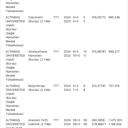
Hizmetleri
Meslek
Yüksekokulu)
ALTINBAŞ
Odyometri
TYT
2024
4+0
5
316,05172
695.246
ÜNİVERSİTESİ
(Burslu) (2 Yıllık)
2023
5+0
5
(Vakıf)
(Burslu)
(Sağlık
Hizmetleri
Meslek
Yüksekokulu)
ALTINBAŞ
Ameliyathane
TYT
2024
9+0
10
315,66787
699.277
ÜNİVERSİTESİ
Hizmetleri
2023
10+0
11
(Vakıf)
(Burslu) (2 Yıllık)
(Burslu)
(Sağlık
Hizmetleri
Meslek
Yüksekokulu)
ALTINBAŞ
Radyoterapi
TYT
2024
5+0
6
310,37197
757.376
ÜNİVERSİTESİ
(Burslu) (2 Yıllık)
2023
7+0
8
(Vakıf)
(Burslu)
(Sağlık
Hizmetleri
Meslek
Yüksekokulu)
ALTINBAŞ
Anestezi (%25
TYT
2024
59+0
59
260,3858
1.475.303
ÜNİVERSİTESİ
İndirimli) (2 Yıllık)
2023
59+0
59
278,48671
1.166.004
(Vakıf) (%25