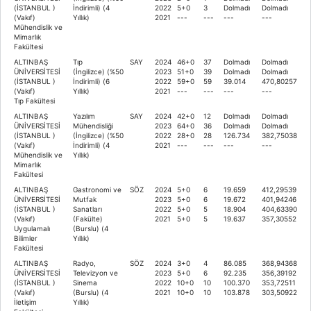
(İSTANBUL )
İndirimli) (4
2022
5+0
3
Dolmadı
Dolmadı
(Vakıf)
Yıllık)
2021
---
---
---
---
Mühendislik ve
Mimarlık
Fakültesi
ALTINBAŞ
Tıp
SAY
2024
46+0
37
Dolmadı
Dolmadı
ÜNİVERSİTESİ
(İngilizce) (%50
2023
51+0
39
Dolmadı
Dolmadı
(İSTANBUL )
İndirimli) (6
2022
59+0
59
39.014
470,80257
(Vakıf)
Yıllık)
2021
---
---
---
---
Tıp Fakültesi
ALTINBAŞ
Yazılım
SAY
2024
42+0
12
Dolmadı
Dolmadı
ÜNİVERSİTESİ
Mühendisliği
2023
64+0
36
Dolmadı
Dolmadı
(İSTANBUL )
(İngilizce) (%50
2022
28+0
28
126.734
382,75038
(Vakıf)
İndirimli) (4
2021
---
---
---
---
Mühendislik ve
Yıllık)
Mimarlık
Fakültesi
ALTINBAŞ
Gastronomi ve
SÖZ
2024
5+0
6
19.659
412,29539
ÜNİVERSİTESİ
Mutfak
2023
5+0
6
19.672
401,94246
(İSTANBUL )
Sanatları
2022
5+0
5
18.904
404,63390
(Vakıf)
(Fakülte)
2021
5+0
5
19.637
357,30552
Uygulamalı
(Burslu) (4
Bilimler
Yıllık)
Fakültesi
ALTINBAŞ
Radyo,
SÖZ
2024
3+0
4
86.085
368,94368
ÜNİVERSİTESİ
Televizyon ve
2023
5+0
6
92.235
356,39192
(İSTANBUL )
Sinema
2022
10+0
10
100.370
353,72511
(Vakıf)
(Burslu) (4
2021
10+0
10
103.878
303,50922
İletişim
Yıllık)