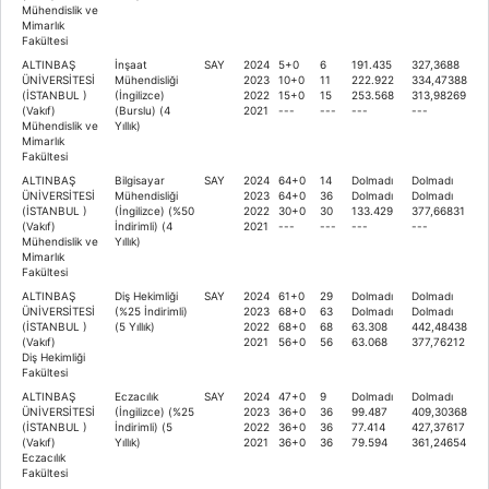
Mühendislik ve
Mimarlık
Fakültesi
ALTINBAŞ
İnşaat
SAY
2024
5+0
6
191.435
327,3688
ÜNİVERSİTESİ
Mühendisliği
2023
10+0
11
222.922
334,47388
(İSTANBUL )
(İngilizce)
2022
15+0
15
253.568
313,98269
(Vakıf)
(Burslu) (4
2021
---
---
---
---
Mühendislik ve
Yıllık)
Mimarlık
Fakültesi
ALTINBAŞ
Bilgisayar
SAY
2024
64+0
14
Dolmadı
Dolmadı
ÜNİVERSİTESİ
Mühendisliği
2023
64+0
36
Dolmadı
Dolmadı
(İSTANBUL )
(İngilizce) (%50
2022
30+0
30
133.429
377,66831
(Vakıf)
İndirimli) (4
2021
---
---
---
---
Mühendislik ve
Yıllık)
Mimarlık
Fakültesi
ALTINBAŞ
Diş Hekimliği
SAY
2024
61+0
29
Dolmadı
Dolmadı
ÜNİVERSİTESİ
(%25 İndirimli)
2023
68+0
63
Dolmadı
Dolmadı
(İSTANBUL )
(5 Yıllık)
2022
68+0
68
63.308
442,48438
(Vakıf)
2021
56+0
56
63.068
377,76212
Diş Hekimliği
Fakültesi
ALTINBAŞ
Eczacılık
SAY
2024
47+0
9
Dolmadı
Dolmadı
ÜNİVERSİTESİ
(İngilizce) (%25
2023
36+0
36
99.487
409,30368
(İSTANBUL )
İndirimli) (5
2022
36+0
36
77.414
427,37617
(Vakıf)
Yıllık)
2021
36+0
36
79.594
361,24654
Eczacılık
Fakültesi