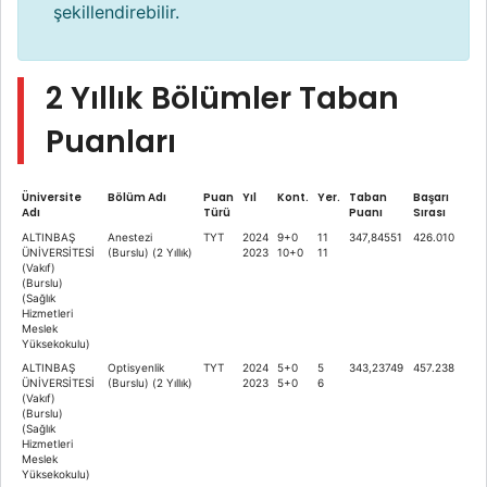
şekillendirebilir.
2 Yıllık Bölümler Taban
Puanları
Üniversite
Bölüm Adı
Puan
Yıl
Kont.
Yer.
Taban
Başarı
Adı
Türü
Puanı
Sırası
ALTINBAŞ
Anestezi
TYT
2024
9+0
11
347,84551
426.010
ÜNİVERSİTESİ
(Burslu) (2 Yıllık)
2023
10+0
11
(Vakıf)
(Burslu)
(Sağlık
Hizmetleri
Meslek
Yüksekokulu)
ALTINBAŞ
Optisyenlik
TYT
2024
5+0
5
343,23749
457.238
ÜNİVERSİTESİ
(Burslu) (2 Yıllık)
2023
5+0
6
(Vakıf)
(Burslu)
(Sağlık
Hizmetleri
Meslek
Yüksekokulu)