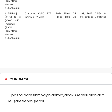
Hizmetleri
Meslek
Yüksekokulu)
ALTINBAŞ
Odyometri (%50
TYT
2024
25+0
25
198,27617
2.564.184
ÜNİVERSİTESİ
İndirimli) (2 Yıllık)
2023
20+0
20
216,37653
2.248.161
(Vakıf) (%50
İndirimli)
(Sağlık
Hizmetleri
Meslek
Yüksekokulu)
YORUM YAP
E-posta adresiniz yayınlanmayacak.
Gerekli alanlar
*
ile işaretlenmişlerdir