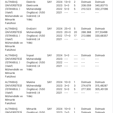
ALTINBAŞ
Elektrik-
SAY
2024
13+0
2
Dolmadı
Dolmadı
ÜNİVERSİTESİ
Elektronik
2023
5+0
5
208.059
340,83715
(İSTANBUL )
Mühendisliği
2022
5+0
5
210.523
332,27096
(Vakıf)
(İngilizce) (%50
2021
---
---
---
---
Mühendislik ve
İndirimli) (4
Mimarlık
Yıllık)
Fakültesi
ALTINBAŞ
Endüstri
SAY
2024
25+0
5
Dolmadı
Dolmadı
ÜNİVERSİTESİ
Mühendisliği
2023
20+0
20
268.368
317,55498
(İSTANBUL )
(İngilizce) (%50
2022
17+0
17
213.886
330,68357
(Vakıf)
İndirimli) (4
2021
---
---
---
---
Mühendislik ve
Yıllık)
Mimarlık
Fakültesi
ALTINBAŞ
İnşaat
SAY
2024
5+0
---
Dolmadı
Dolmadı
ÜNİVERSİTESİ
Mühendisliği
2023
---
---
---
---
(İSTANBUL )
(İngilizce) (%50
2022
---
---
---
---
(Vakıf)
İndirimli) (4
2021
---
---
---
---
Mühendislik ve
Yıllık)
Mimarlık
Fakültesi
ALTINBAŞ
Makine
SAY
2024
10+0
1
Dolmadı
Dolmadı
ÜNİVERSİTESİ
Mühendisliği
2023
3+0
3
274.679
315,48287
(İSTANBUL )
(İngilizce) (%50
2022
5+0
5
277.300
305,45139
(Vakıf)
İndirimli) (4
2021
---
---
---
---
Mühendislik ve
Yıllık)
Mimarlık
Fakültesi
ALTINBAŞ
Mimarlık
SAY
2024
10+0
1
Dolmadı
Dolmadı
ÜNİVERSİTESİ
(İngilizce) (%50
2023
2+0
1
Dolmadı
Dolmadı