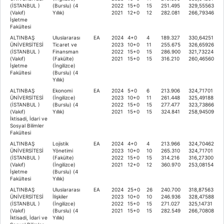
(İSTANBUL )
(Burslu) (4
2022
15+0
15
251.495
329,55563
(Vakıf)
Yıllık)
2021
12+0
12
282.081
266,79346
İşletme
Fakültesi
ALTINBAŞ
Uluslararası
EA
2024
4+0
4
189.327
330,64251
ÜNİVERSİTESİ
Ticaret ve
2023
10+0
11
255.675
326,65926
(İSTANBUL )
Finansman
2022
15+0
15
286.900
321,73224
(Vakıf)
(Fakülte)
2021
15+0
15
316.210
260,46560
İşletme
(İngilizce)
Fakültesi
(Burslu) (4
Yıllık)
ALTINBAŞ
Ekonomi
EA
2024
5+0
6
213.906
324,71701
ÜNİVERSİTESİ
(İngilizce)
2023
10+0
11
261.448
325,49188
(İSTANBUL )
(Burslu) (4
2022
15+0
15
277.477
323,73866
(Vakıf)
Yıllık)
2021
15+0
15
324.841
258,94509
İktisadi, İdari ve
Sosyal Bilimler
Fakültesi
ALTINBAŞ
Lojistik
EA
2024
4+0
4
213.966
324,70462
ÜNİVERSİTESİ
Yönetimi
2023
10+0
10
265.310
324,71701
(İSTANBUL )
(Fakülte)
2022
15+0
15
314.216
316,27300
(Vakıf)
(İngilizce)
2021
12+0
12
360.970
253,08154
İşletme
(Burslu) (4
Fakültesi
Yıllık)
ALTINBAŞ
Uluslararası
EA
2024
25+0
26
240.700
318,87563
ÜNİVERSİTESİ
İlişkiler
2023
10+0
10
246.936
328,47588
(İSTANBUL )
(İngilizce)
2022
15+0
15
271.027
325,14731
(Vakıf)
(Burslu) (4
2021
15+0
15
282.549
266,70808
İktisadi, İdari ve
Yıllık)