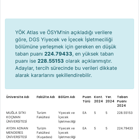
YÖK Atlas ve ÖSYM’nin açıkladığı verilere
göre, DGS Yiyecek ve İçecek İşletmeciliği
bölümüne yerleşmek için gereken en düşük
taban puanı
224.79433
, en yüksek taban
puanı ise
228.55153
olarak açıklanmıştır.
Adaylar, tercih sürecinde bu verileri dikkate
alarak kararlarını şekillendirebilir.
Üniversite Adı
Fakülte Adı
Bölüm Adı
Puan
Kont.
Yer.
Taban
Türü
2024
2024
Puanı
2024
MUĞLA SITKI
Turizm
Yiyecek ve
EA
5
5
228.55153
KOÇMAN
Fakültesi
İçecek
ÜNİVERSİTESİ
İşletmeciliği
AYDIN ADNAN
Turizm
Yiyecek ve
EA
5
5
224.79433
MENDERES
Fakültesi
İçecek
ÜNİVERSİTESİ
(Kuşadası)
İşletmeciliği