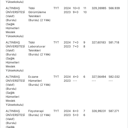
Yüksekokulu)
ALTINBAŞ
Tıbbi
TYT
2024
10+0
11
329,26985
566.939
ÜNİVERSİTESİ
Görüntüleme
2023
9+0
10
(Vakıf)
Teknikleri
(Burslu)
(Burslu) (2 Yıllık)
(Sağlık
Hizmetleri
Meslek
Yüksekokulu)
ALTINBAŞ
Tıbbi
TYT
2024
7+0
9
327,60183
581.718
ÜNİVERSİTESİ
Laboratuvar
2023
7+0
8
(Vakıf)
Teknikleri
(Burslu)
(Burslu) (2 Yıllık)
(Sağlık
Hizmetleri
Meslek
Yüksekokulu)
ALTINBAŞ
Eczane
TYT
2024
4+0
6
327,56494
582.032
ÜNİVERSİTESİ
Hizmetleri
2023
---
---
---
(Vakıf)
(Burslu) (2 Yıllık)
(Burslu)
(Sağlık
Hizmetleri
Meslek
Yüksekokulu)
ALTINBAŞ
Fizyoterapi
TYT
2024
6+0
7
326,99231
587.271
ÜNİVERSİTESİ
(Burslu) (2 Yıllık)
2023
5+0
6
(Vakıf)
(Burslu)
(Sağlık