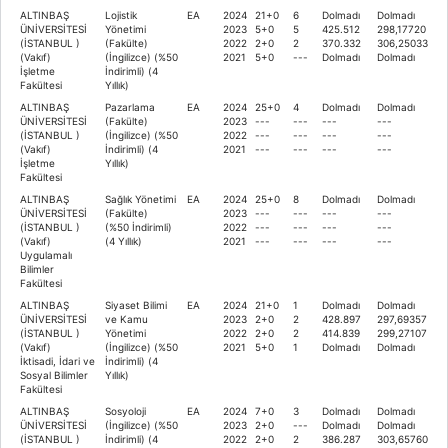
ALTINBAŞ
Lojistik
EA
2024
21+0
6
Dolmadı
Dolmadı
ÜNİVERSİTESİ
Yönetimi
2023
5+0
5
425.512
298,17720
(İSTANBUL )
(Fakülte)
2022
2+0
2
370.332
306,25033
(Vakıf)
(İngilizce) (%50
2021
5+0
---
Dolmadı
Dolmadı
İşletme
İndirimli) (4
Fakültesi
Yıllık)
ALTINBAŞ
Pazarlama
EA
2024
25+0
4
Dolmadı
Dolmadı
ÜNİVERSİTESİ
(Fakülte)
2023
---
---
---
---
(İSTANBUL )
(İngilizce) (%50
2022
---
---
---
---
(Vakıf)
İndirimli) (4
2021
---
---
---
---
İşletme
Yıllık)
Fakültesi
ALTINBAŞ
Sağlık Yönetimi
EA
2024
25+0
8
Dolmadı
Dolmadı
ÜNİVERSİTESİ
(Fakülte)
2023
---
---
---
---
(İSTANBUL )
(%50 İndirimli)
2022
---
---
---
---
(Vakıf)
(4 Yıllık)
2021
---
---
---
---
Uygulamalı
Bilimler
Fakültesi
ALTINBAŞ
Siyaset Bilimi
EA
2024
21+0
1
Dolmadı
Dolmadı
ÜNİVERSİTESİ
ve Kamu
2023
2+0
2
428.897
297,69357
(İSTANBUL )
Yönetimi
2022
2+0
2
414.839
299,27107
(Vakıf)
(İngilizce) (%50
2021
5+0
1
Dolmadı
Dolmadı
İktisadi, İdari ve
İndirimli) (4
Sosyal Bilimler
Yıllık)
Fakültesi
ALTINBAŞ
Sosyoloji
EA
2024
7+0
3
Dolmadı
Dolmadı
ÜNİVERSİTESİ
(İngilizce) (%50
2023
2+0
---
Dolmadı
Dolmadı
(İSTANBUL )
İndirimli) (4
2022
2+0
2
386.287
303,65760