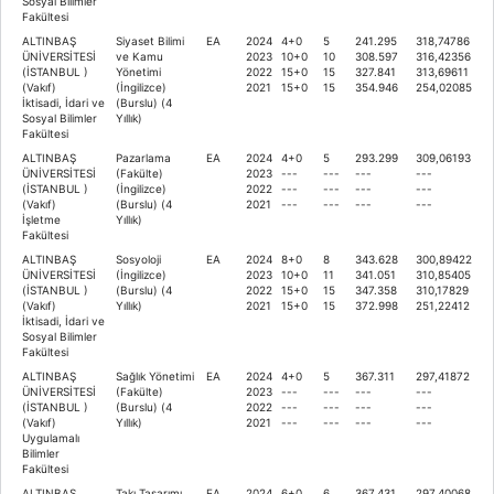
Sosyal Bilimler
Fakültesi
ALTINBAŞ
Siyaset Bilimi
EA
2024
4+0
5
241.295
318,74786
ÜNİVERSİTESİ
ve Kamu
2023
10+0
10
308.597
316,42356
(İSTANBUL )
Yönetimi
2022
15+0
15
327.841
313,69611
(Vakıf)
(İngilizce)
2021
15+0
15
354.946
254,02085
İktisadi, İdari ve
(Burslu) (4
Sosyal Bilimler
Yıllık)
Fakültesi
ALTINBAŞ
Pazarlama
EA
2024
4+0
5
293.299
309,06193
ÜNİVERSİTESİ
(Fakülte)
2023
---
---
---
---
(İSTANBUL )
(İngilizce)
2022
---
---
---
---
(Vakıf)
(Burslu) (4
2021
---
---
---
---
İşletme
Yıllık)
Fakültesi
ALTINBAŞ
Sosyoloji
EA
2024
8+0
8
343.628
300,89422
ÜNİVERSİTESİ
(İngilizce)
2023
10+0
11
341.051
310,85405
(İSTANBUL )
(Burslu) (4
2022
15+0
15
347.358
310,17829
(Vakıf)
Yıllık)
2021
15+0
15
372.998
251,22412
İktisadi, İdari ve
Sosyal Bilimler
Fakültesi
ALTINBAŞ
Sağlık Yönetimi
EA
2024
4+0
5
367.311
297,41872
ÜNİVERSİTESİ
(Fakülte)
2023
---
---
---
---
(İSTANBUL )
(Burslu) (4
2022
---
---
---
---
(Vakıf)
Yıllık)
2021
---
---
---
---
Uygulamalı
Bilimler
Fakültesi
ALTINBAŞ
Takı Tasarımı
EA
2024
6+0
6
367.431
297,40068