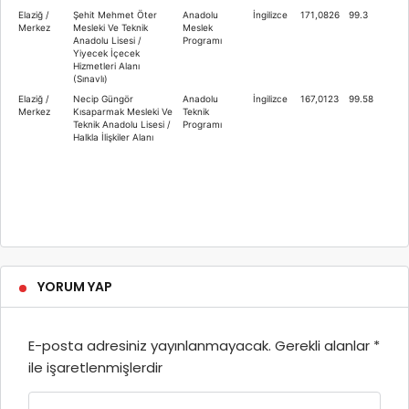
Elaziğ /
Şehit Mehmet Öter
Anadolu
İngilizce
171,0826
99.3
Merkez
Mesleki Ve Teknik
Meslek
Anadolu Lisesi /
Programı
Yiyecek İçecek
Hizmetleri Alanı
(Sınavlı)
Elaziğ /
Necip Güngör
Anadolu
İngilizce
167,0123
99.58
Merkez
Kısaparmak Mesleki Ve
Teknik
Teknik Anadolu Lisesi /
Programı
Halkla İlişkiler Alanı
YORUM YAP
E-posta adresiniz yayınlanmayacak.
Gerekli alanlar
*
ile işaretlenmişlerdir