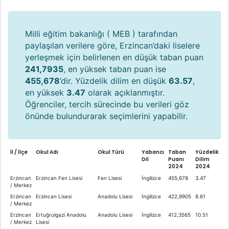
Milli eğitim bakanlığı ( MEB ) tarafından
paylaşılan verilere göre, Erzincan’daki liselere
yerleşmek için belirlenen en düşük taban puan
241,7935
, en yüksek taban puan ise
455,678
’dir. Yüzdelik dilim en düşük
63.57
,
en yüksek
3.47
olarak açıklanmıştır.
Öğrenciler, tercih sürecinde bu verileri göz
önünde bulundurarak seçimlerini yapabilir.
İl / İlçe
Okul Adı
Okul Türü
Yabancı
Taban
Yüzdelik
Dil
Puanı
Dilim
2024
2024
Erzi̇ncan
Erzincan Fen Lisesi
Fen Lisesi
İngilizce
455,678
3.47
/ Merkez
Erzi̇ncan
Erzincan Lisesi
Anadolu Lisesi
İngilizce
422,9905
8.61
/ Merkez
Erzincan
Ertuğrulgazi Anadolu
Anadolu Lisesi
İngilizce
412,3565
10.51
/ Merkez
Lisesi