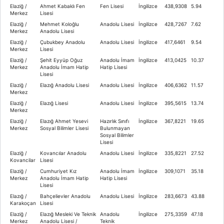
Elaziğ /
Ahmet Kabaklı Fen
Fen Lisesi
İngilizce
438,9308
5.94
Merkez
Lisesi
Elaziğ /
Mehmet Koloğlu
Anadolu Lisesi
İngilizce
428,7267
7.62
Merkez
Anadolu Lisesi
Elaziğ /
Çubukbey Anadolu
Anadolu Lisesi
İngilizce
417,6461
9.54
Merkez
Lisesi
Elaziğ /
Şehit Eyyüp Oğuz
Anadolu İmam
İngilizce
413,0425
10.37
Merkez
Anadolu İmam Hatip
Hatip Lisesi
Lisesi
Elaziğ /
Elazığ Anadolu Lisesi
Anadolu Lisesi
İngilizce
406,6362
11.57
Merkez
Elaziğ /
Elazığ Lisesi
Anadolu Lisesi
İngilizce
395,5615
13.74
Merkez
Elaziğ /
Elazığ Ahmet Yesevi
Hazırlık Sınıfı
İngilizce
367,8221
19.65
Merkez
Sosyal Bilimler Lisesi
Bulunmayan
Sosyal Bilimler
Lisesi
Elaziğ /
Kovancılar Anadolu
Anadolu Lisesi
İngilizce
335,8221
27.52
Kovancilar
Lisesi
Elaziğ /
Cumhuriyet Kız
Anadolu İmam
İngilizce
309,1071
35.18
Merkez
Anadolu İmam Hatip
Hatip Lisesi
Lisesi
Elazığ /
Bahçelievler Anadolu
Anadolu Lisesi
İngilizce
283,6673
43.88
Karakoçan
Lisesi
Elaziğ /
Elazığ Mesleki Ve Teknik
Anadolu
İngilizce
275,3359
47.18
Merkez
Anadolu Lisesi /
Teknik