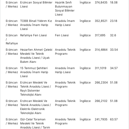
Erzi̇ncan
Erzincan Sosyal Bilimler
Hazırlık Sınıfı
İngilizce
374,8435
18.08
/ Merkez
Lisesi
Bulunmayan
Sosyal Bilimler
Lisesi
Erzi̇ncan
TOBB Binali Yıldırım Kız
Anadolu İmam
İngilizce
352,8521
23.18
/ Merkez
Anadolu İmam Hatip
Hatip Lisesi
Lisesi
Erzi̇ncan
Refahiye Fen Lisesi
Fen Lisesi
İngilizce
317,695
32.6
/
Refahi̇ye
Erzi̇ncan
Hezarfen Ahmet Çelebi
Anadolu Teknik
İngilizce
314,4864
33.54
/ Merkez
Mesleki Ve Teknik
Programı
Anadolu Lisesi / Uçak
Bakım Alanı
Erzi̇ncan
15 Temmuz Şehitleri
Anadolu İmam
İngilizce
311,1019
34.57
/ Merkez
Anadolu İmam Hatip
Hatip Lisesi
Lisesi
Erzi̇ncan
Erzincan Mesleki Ve
Anadolu Teknik
İngilizce
266,2304
51.08
/ Merkez
Teknik Anadolu Lisesi /
Programı
Raylı Sistemler
Teknolojisi Alanı
Erzi̇ncan
Erzincan Mesleki Ve
Anadolu Teknik
İngilizce
266,2102
51.08
/ Merkez
Teknik Anadolu Lisesi /
Programı
Elektrik-Elektronik
Teknolojisi Alanı
Erzi̇ncan
Gül-Celal Toraman
Anadolu Teknik
İngilizce
241,7935
63.57
/ Merkez
Mesleki Ve Teknik
Programı
Anadolu Lisesi / Tarım