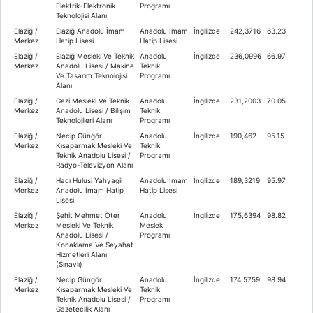
Elektrik-Elektronik
Programı
Teknolojisi Alanı
Elaziğ /
Elazığ Anadolu İmam
Anadolu İmam
İngilizce
242,3716
63.23
Merkez
Hatip Lisesi
Hatip Lisesi
Elaziğ /
Elazığ Mesleki Ve Teknik
Anadolu
İngilizce
236,0996
66.97
Merkez
Anadolu Lisesi / Makine
Teknik
Ve Tasarım Teknolojisi
Programı
Alanı
Elaziğ /
Gazi Mesleki Ve Teknik
Anadolu
İngilizce
231,2003
70.05
Merkez
Anadolu Lisesi / Bilişim
Teknik
Teknolojileri Alanı
Programı
Elaziğ /
Necip Güngör
Anadolu
İngilizce
190,462
95.15
Merkez
Kısaparmak Mesleki Ve
Teknik
Teknik Anadolu Lisesi /
Programı
Radyo-Televizyon Alanı
Elaziğ /
Hacı Hulusi Yahyagil
Anadolu İmam
İngilizce
189,3219
95.97
Merkez
Anadolu İmam Hatip
Hatip Lisesi
Lisesi
Elaziğ /
Şehit Mehmet Öter
Anadolu
İngilizce
175,6394
98.82
Merkez
Mesleki Ve Teknik
Meslek
Anadolu Lisesi /
Programı
Konaklama Ve Seyahat
Hizmetleri Alanı
(Sınavlı)
Elaziğ /
Necip Güngör
Anadolu
İngilizce
174,5759
98.94
Merkez
Kısaparmak Mesleki Ve
Teknik
Teknik Anadolu Lisesi /
Programı
Gazetecilik Alanı