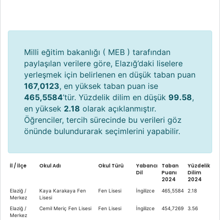
Milli eğitim bakanlığı ( MEB ) tarafından
paylaşılan verilere göre, Elazığ’daki liselere
yerleşmek için belirlenen en düşük taban puan
167,0123
, en yüksek taban puan ise
465,5584
’tür. Yüzdelik dilim en düşük
99.58
,
en yüksek
2.18
olarak açıklanmıştır.
Öğrenciler, tercih sürecinde bu verileri göz
önünde bulundurarak seçimlerini yapabilir.
İl / İlçe
Okul Adı
Okul Türü
Yabancı
Taban
Yüzdelik
Dil
Puanı
Dilim
2024
2024
Elaziğ /
Kaya Karakaya Fen
Fen Lisesi
İngilizce
465,5584
2.18
Merkez
Lisesi
Elaziğ /
Cemil Meriç Fen Lisesi
Fen Lisesi
İngilizce
454,7269
3.56
Merkez