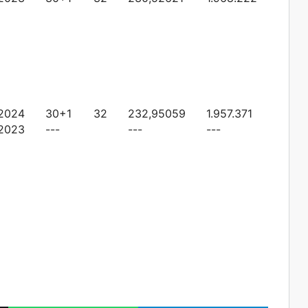
2024
30+1
32
232,95059
1.957.371
2023
---
---
---