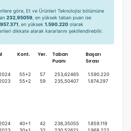
ilere göre, Et ve Ürünleri Teknolojisi bölümüne
uan
232,95059
, en yüksek taban puan ise
.957.371
, en yüksek
1.590.220
olarak
ileri dikkate alarak kararlarını şekillendirebilir.
ıl
Kont.
Yer.
Taban
Başarı
Puanı
Sırası
2024
55+2
57
253,62465
1.590.220
2023
55+2
59
235,50407
1.874.297
2024
40+1
42
238,35055
1.859.119
2023
30+1
32
230,52621
1.968.222