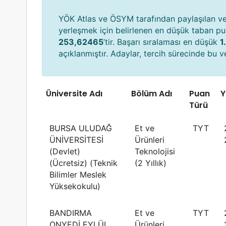
YÖK Atlas ve ÖSYM tarafından paylaşılan ver
yerleşmek için belirlenen en düşük taban p
253,62465
’tir. Başarı sıralaması en düşük
1
açıklanmıştır. Adaylar, tercih sürecinde bu ver
Üniversite Adı
Bölüm Adı
Puan
Y
Türü
BURSA ULUDAĞ
Et ve
TYT
ÜNİVERSİTESİ
Ürünleri
(Devlet)
Teknolojisi
(Ücretsiz) (Teknik
(2 Yıllık)
Bilimler Meslek
Yüksekokulu)
BANDIRMA
Et ve
TYT
ONYEDİ EYLÜL
Ürünleri