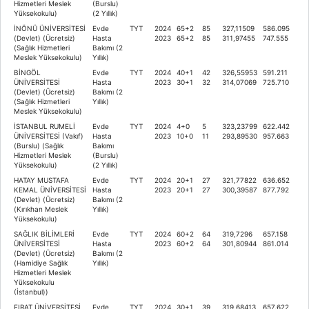
Hizmetleri Meslek
(Burslu)
Yüksekokulu)
(2 Yıllık)
İNÖNÜ ÜNİVERSİTESİ
Evde
TYT
2024
65+2
85
327,11509
586.095
(Devlet) (Ücretsiz)
Hasta
2023
65+2
85
311,97455
747.555
(Sağlık Hizmetleri
Bakımı (2
Meslek Yüksekokulu)
Yıllık)
BİNGÖL
Evde
TYT
2024
40+1
42
326,55953
591.211
ÜNİVERSİTESİ
Hasta
2023
30+1
32
314,07069
725.710
(Devlet) (Ücretsiz)
Bakımı (2
(Sağlık Hizmetleri
Yıllık)
Meslek Yüksekokulu)
İSTANBUL RUMELİ
Evde
TYT
2024
4+0
5
323,23799
622.442
ÜNİVERSİTESİ (Vakıf)
Hasta
2023
10+0
11
293,89530
957.663
(Burslu) (Sağlık
Bakımı
Hizmetleri Meslek
(Burslu)
Yüksekokulu)
(2 Yıllık)
HATAY MUSTAFA
Evde
TYT
2024
20+1
27
321,77822
636.652
KEMAL ÜNİVERSİTESİ
Hasta
2023
20+1
27
300,39587
877.792
(Devlet) (Ücretsiz)
Bakımı (2
(Kırıkhan Meslek
Yıllık)
Yüksekokulu)
SAĞLIK BİLİMLERİ
Evde
TYT
2024
60+2
64
319,7296
657.158
ÜNİVERSİTESİ
Hasta
2023
60+2
64
301,80944
861.014
(Devlet) (Ücretsiz)
Bakımı (2
(Hamidiye Sağlık
Yıllık)
Hizmetleri Meslek
Yüksekokulu
(İstanbul))
FIRAT ÜNİVERSİTESİ
Evde
TYT
2024
30+1
39
319,68413
657.622