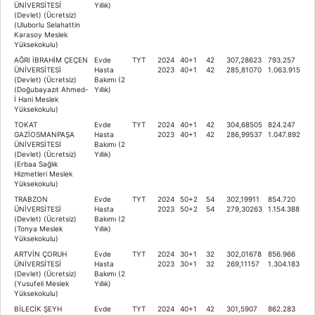
ÜNİVERSİTESİ
Yıllık)
(Devlet) (Ücretsiz)
(Uluborlu Selahattin
Karasoy Meslek
Yüksekokulu)
AĞRI İBRAHİM ÇEÇEN
Evde
TYT
2024
40+1
42
307,28623
793.257
ÜNİVERSİTESİ
Hasta
2023
40+1
42
285,81070
1.063.915
(Devlet) (Ücretsiz)
Bakımı (2
(Doğubayazıt Ahmed-
Yıllık)
İ Hani Meslek
Yüksekokulu)
TOKAT
Evde
TYT
2024
40+1
42
304,68505
824.247
GAZİOSMANPAŞA
Hasta
2023
40+1
42
286,99537
1.047.892
ÜNİVERSİTESİ
Bakımı (2
(Devlet) (Ücretsiz)
Yıllık)
(Erbaa Sağlık
Hizmetleri Meslek
Yüksekokulu)
TRABZON
Evde
TYT
2024
50+2
54
302,19911
854.720
ÜNİVERSİTESİ
Hasta
2023
50+2
54
279,30263
1.154.388
(Devlet) (Ücretsiz)
Bakımı (2
(Tonya Meslek
Yıllık)
Yüksekokulu)
ARTVİN ÇORUH
Evde
TYT
2024
30+1
32
302,01678
856.966
ÜNİVERSİTESİ
Hasta
2023
30+1
32
269,11157
1.304.183
(Devlet) (Ücretsiz)
Bakımı (2
(Yusufeli Meslek
Yıllık)
Yüksekokulu)
BİLECİK ŞEYH
Evde
TYT
2024
40+1
42
301,5907
862.283