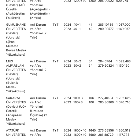
ÜNİVERSİTESİ
ve Afet
2023
1200+30
1260
296,90022
920.274
(Devlet) (AÖ-
Yönetimi
Ücretli)
(Açıköğretim)
(Açıköğretim
(Açıköğretim)
Fakültesi)
(2 Yıllık)
GÜMÜŞHANE
Acil Durum
TYT
2024
40+1
41
285,10739
1.087.000
ÜNİVERSİTESİ
ve Afet
2023
40+1
42
280,30577
1.140.067
(Devlet)
Yönetimi (2
(Ücretsiz)
Yıllık)
(Şiran
Mustafa
Beyaz Meslek
Yüksekokulu)
MUŞ
Acil Durum
TYT
2024
50+2
54
284,6764
1.093.463
ALPARSLAN
ve Afet
2023
50+2
54
279,60324
1.150.130
ÜNİVERSİTESİ
Yönetimi (2
(Devlet)
Yıllık)
(Ücretsiz)
(Bulanık
Meslek
Yüksekokulu)
SAKARYA
Acil Durum
TYT
2024
100+3
106
277,40184
1.202.625
ÜNİVERSİTESİ
ve Afet
2023
100+3
106
285,30869
1.070.716
(Devlet) (UÖ-
Yönetimi
Ücretli)
(Uzaktan
(Adapazarı
Öğretim) (2
Meslek
Yıllık)
Yüksekokulu)
ATATÜRK
Acil Durum
TYT
2024
1600+40
1640
273,65556
1.260.518
ÜNİVERSİTESİ
ve Afet
2023
1600+40
1680
281,88729
1.117.778