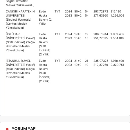
Sağlık Hizmetleri
Meslek Yüksekokulu)
ÇANKIRI KARATEKİN
Evde
TYT
2024
50+2
54
297,72873
912.190
ÜNİVERSİTESİ
Hasta
2023
50+2
54
271,63960
1.266.009
(Devlet) (Ücretsiz)
Bakımı (2
(Çerkeş Meslek
Yıllık)
Yüksekokulu)
ÜSKÜDAR
Evde
TYT
2024
19+0
19
286,31944
1.069.462
ÜNİVERSİTESİ (Vakıf)
Hasta
2023
15+0
15
251,77515
1.584.188
(%50 İndirimli) (Sağlık
Bakımı
Hizmetleri Meslek
(%50
Yüksekokulu)
İndirimli)
(2 Yıllık)
İSTANBUL RUMELİ
Evde
TYT
2024
21+0
21
235,07325
1.918.409
ÜNİVERSİTESİ (Vakıf)
Hasta
2023
10+0
10
212,37269
2.329.751
(%50 İndirimli) (Sağlık
Bakımı
Hizmetleri Meslek
(%50
Yüksekokulu)
İndirimli)
(2 Yıllık)
YORUM YAP