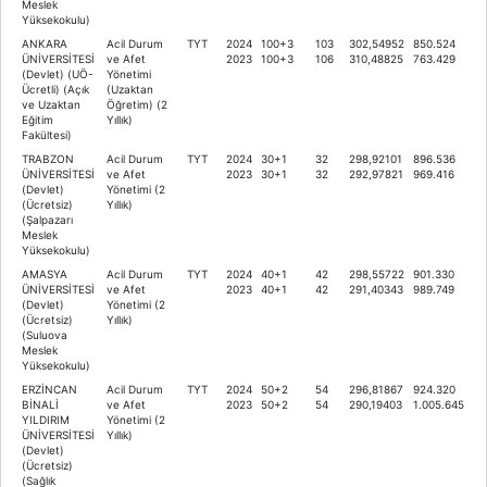
Meslek
Yüksekokulu)
ANKARA
Acil Durum
TYT
2024
100+3
103
302,54952
850.524
ÜNİVERSİTESİ
ve Afet
2023
100+3
106
310,48825
763.429
(Devlet) (UÖ-
Yönetimi
Ücretli) (Açık
(Uzaktan
ve Uzaktan
Öğretim) (2
Eğitim
Yıllık)
Fakültesi)
TRABZON
Acil Durum
TYT
2024
30+1
32
298,92101
896.536
ÜNİVERSİTESİ
ve Afet
2023
30+1
32
292,97821
969.416
(Devlet)
Yönetimi (2
(Ücretsiz)
Yıllık)
(Şalpazarı
Meslek
Yüksekokulu)
AMASYA
Acil Durum
TYT
2024
40+1
42
298,55722
901.330
ÜNİVERSİTESİ
ve Afet
2023
40+1
42
291,40343
989.749
(Devlet)
Yönetimi (2
(Ücretsiz)
Yıllık)
(Suluova
Meslek
Yüksekokulu)
ERZİNCAN
Acil Durum
TYT
2024
50+2
54
296,81867
924.320
BİNALİ
ve Afet
2023
50+2
54
290,19403
1.005.645
YILDIRIM
Yönetimi (2
ÜNİVERSİTESİ
Yıllık)
(Devlet)
(Ücretsiz)
(Sağlık