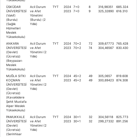
ÜSKÜDAR
Acil Durum
TYT
2024
7+0
8
316,98351
685.324
ÜNİVERSİTESİ
ve Afet
2023
7+0
9
325,32890
616.310
(Vakıf)
Yönetimi
(Burslu)
(Burslu) (2
(Sağlık
Yıllık)
Hizmetleri
Meslek
Yüksekokulu)
ANKARA
Acil Durum
TYT
2024
70+2
72
309,67773
765.428
ÜNİVERSİTESİ
ve Afet
2023
70+2
74
304,46567
830.430
(Devlet)
Yönetimi (2
(Ücretsiz)
Yıllık)
(Beypazarı
Meslek
Yüksekokulu)
MUĞLA SITKI
Acil Durum
TYT
2024
45+2
49
305,0657
819.608
KOÇMAN
ve Afet
2023
45+2
49
300,69423
874.308
ÜNİVERSİTESİ
Yönetimi (2
(Devlet)
Yıllık)
(Ücretsiz)
(Kavaklıdere
Şehit Mustafa
Alper Meslek
Yüksekokulu)
PAMUKKALE
Acil Durum
TYT
2024
30+1
32
304,56118
825.773
ÜNİVERSİTESİ
ve Afet
2023
30+1
32
299,27332
891.256
(Devlet)
Yönetimi (2
(Ücretsiz)
Yıllık)
(Serinhisar