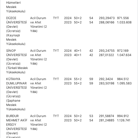
Hizmetleri
Meslek
Yüksekokulu)
DÜZCE
Acil Durum
TYT
2024
50+2
54
293,29473
971.556
ÜNİVERSİTESİ
ve Afet
2023
50+2
54
288,06166
1.033.608
(Devlet)
Yönetimi (2
(Ücretsiz)
Yıllık)
(Kaynaşlı
Meslek
Yüksekokulu)
SİNOP
Acil Durum
TYT
2024
40+1
42
293,24755
972.169
ÜNİVERSİTESİ
ve Afet
2023
40+1
42
287,01322
1.047.634
(Devlet)
Yönetimi (2
(Ücretsiz)
Yıllık)
(Türkeli Meslek
Yüksekokulu)
KÜTAHYA
Acil Durum
TYT
2024
55+2
59
292,3424
984.512
DUMLUPINAR
ve Afet
2023
55+2
59
283,50198
1.095.583
ÜNİVERSİTESİ
Yönetimi (2
(Devlet)
Yıllık)
(Ücretsiz)
(Şaphane
Meslek
Yüksekokulu)
BURDUR
Acil Durum
TYT
2024
50+2
53
291,58874
994.912
MEHMET AKİF
ve Afet
2023
50+2
54
281,24885
1.126.741
ERSOY
Yönetimi (2
ÜNİVERSİTESİ
Yıllık)
(Devlet)
(Ücretsiz)