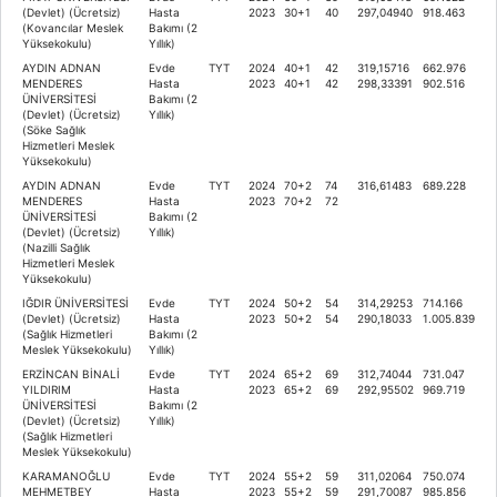
(Devlet) (Ücretsiz)
Hasta
2023
30+1
40
297,04940
918.463
(Kovancılar Meslek
Bakımı (2
Yüksekokulu)
Yıllık)
AYDIN ADNAN
Evde
TYT
2024
40+1
42
319,15716
662.976
MENDERES
Hasta
2023
40+1
42
298,33391
902.516
ÜNİVERSİTESİ
Bakımı (2
(Devlet) (Ücretsiz)
Yıllık)
(Söke Sağlık
Hizmetleri Meslek
Yüksekokulu)
AYDIN ADNAN
Evde
TYT
2024
70+2
74
316,61483
689.228
MENDERES
Hasta
2023
70+2
72
ÜNİVERSİTESİ
Bakımı (2
(Devlet) (Ücretsiz)
Yıllık)
(Nazilli Sağlık
Hizmetleri Meslek
Yüksekokulu)
IĞDIR ÜNİVERSİTESİ
Evde
TYT
2024
50+2
54
314,29253
714.166
(Devlet) (Ücretsiz)
Hasta
2023
50+2
54
290,18033
1.005.839
(Sağlık Hizmetleri
Bakımı (2
Meslek Yüksekokulu)
Yıllık)
ERZİNCAN BİNALİ
Evde
TYT
2024
65+2
69
312,74044
731.047
YILDIRIM
Hasta
2023
65+2
69
292,95502
969.719
ÜNİVERSİTESİ
Bakımı (2
(Devlet) (Ücretsiz)
Yıllık)
(Sağlık Hizmetleri
Meslek Yüksekokulu)
KARAMANOĞLU
Evde
TYT
2024
55+2
59
311,02064
750.074
MEHMETBEY
Hasta
2023
55+2
59
291,70087
985.856