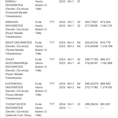
EDEBALİ
Hasta
2023
30+1
31
ÜNİVERSİTESİ
Bakımı (2
(Devlet) (Ücretsiz)
Yıllık)
(Osmaneli Meslek
Yüksekokulu)
ARDAHAN
Evde
TYT
2024
30+1
32
300,71607
873.505
ÜNİVERSİTESİ
Hasta
2023
30+1
32
277,19058
1.184.725
(Devlet) (Ücretsiz)
Bakımı (2
(Posof Meslek
Yıllık)
Yüksekokulu)
SİNOP ÜNİVERSİTESİ
Evde
TYT
2024
60+2
64
300,61216
874.779
(Devlet) (Ücretsiz)
Hasta
2023
60+2
64
274,94508
1.216.786
(Türkeli Meslek
Bakımı (2
Yüksekokulu)
Yıllık)
TOKAT
Evde
TYT
2024
40+1
42
299,77785
885.417
GAZİOSMANPAŞA
Hasta
2023
40+1
42
276,60747
1.192.996
ÜNİVERSİTESİ
Bakımı (2
(Devlet) (Ücretsiz)
Yıllık)
(Pazar Meslek
Yüksekokulu)
KASTAMONU
Evde
TYT
2024
60+2
64
299,43379
889.892
ÜNİVERSİTESİ
Hasta
2023
60+2
64
270,77180
1.279.192
(Devlet) (Ücretsiz)
Bakımı (2
(Tosya Meslek
Yıllık)
Yüksekokulu)
YOZGAT BOZOK
Evde
TYT
2024
20+1
22
299,28418
891.837
ÜNİVERSİTESİ
Hasta
2023
---
---
---
(Devlet) (Ücretsiz)
Bakımı (2
(Çekerek Fuat Oktay
Yıllık)