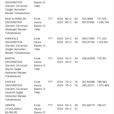
ÜNİVERSİTESİ
Bakımı (2
(Devlet) (Ücretsiz)
Yıllık)
(Sağlık Hizmetleri
Meslek Yüksekokulu)
MUŞ ALPARSLAN
Evde
TYT
2024
60+2
64
310,3682
757.418
ÜNİVERSİTESİ
Hasta
2023
60+2
64
287,81985
1.036.764
(Devlet) (Ücretsiz)
Bakımı (2
(Malazgirt Meslek
Yıllık)
Yüksekokulu)
KIRIKKALE
Evde
TYT
2024
50+2
54
309,17694
771.352
ÜNİVERSİTESİ
Hasta
2023
50+2
54
282,91749
1.103.651
(Devlet) (Ücretsiz)
Bakımı (2
(Sağlık Hizmetleri
Yıllık)
Meslek Yüksekokulu)
BARTIN
Evde
TYT
2024
50+2
54
308,93009
774.183
ÜNİVERSİTESİ
Hasta
2023
50+2
53
(Devlet) (Ücretsiz)
Bakımı (2
(Bartın Sağlık
Yıllık)
Hizmetleri Meslek
Yüksekokulu)
KAFKAS
Evde
TYT
2024
70+2
74
307,84388
786.683
ÜNİVERSİTESİ
Hasta
2023
70+2
74
285,32511
1.070.484
(Devlet) (Ücretsiz)
Bakımı (2
(Atatürk Sağlık
Yıllık)
Hizmetleri Meslek
Yüksekokulu)
ISPARTA
Evde
TYT
2024
55+2
59
307,68779
788.511
UYGULAMALI
Hasta
2023
55+2
57
BİLİMLER
Bakımı (2