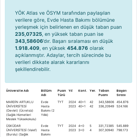
YÖK Atlas ve ÖSYM tarafından paylaşılan
verilere göre, Evde Hasta Bakımı bölümüne
yerleşmek için belirlenen en düşük taban puan
235,07325
, en yüksek taban puan ise
343,58606
’dır. Başarı sıralaması en düşük
1.918.409
, en yüksek
454.876
olarak
açıklanmıştır. Adaylar, tercih sürecinde bu
verileri dikkate alarak kararlarını
şekillendirebilir.
Üniversite Adı
Bölüm
Puan
Yıl
Kont.
Yer.
Taban
Başarı
Adı
Türü
Puanı
Sırası
MARDİN ARTUKLU
Evde
TYT
2024
40+1
42
343,58606
454.876
ÜNİVERSİTESİ
Hasta
2023
40+1
42
336,20949
524.166
(Devlet) (Ücretsiz)
Bakımı (2
(Sağlık Hizmetleri
Yıllık)
Meslek Yüksekokulu)
ÜSKÜDAR
Evde
TYT
2024
4+0
5
331,72385
545.889
ÜNİVERSİTESİ (Vakıf)
Hasta
2023
3+0
4
307,30940
798.173
(Burslu) (Sağlık
Bakımı