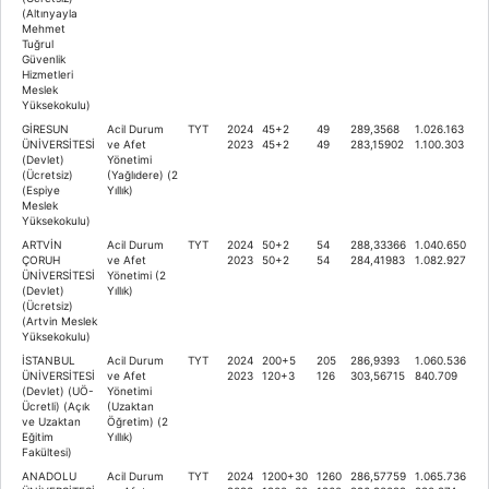
(Altınyayla
Mehmet
Tuğrul
Güvenlik
Hizmetleri
Meslek
Yüksekokulu)
GİRESUN
Acil Durum
TYT
2024
45+2
49
289,3568
1.026.163
ÜNİVERSİTESİ
ve Afet
2023
45+2
49
283,15902
1.100.303
(Devlet)
Yönetimi
(Ücretsiz)
(Yağlıdere) (2
(Espiye
Yıllık)
Meslek
Yüksekokulu)
ARTVİN
Acil Durum
TYT
2024
50+2
54
288,33366
1.040.650
ÇORUH
ve Afet
2023
50+2
54
284,41983
1.082.927
ÜNİVERSİTESİ
Yönetimi (2
(Devlet)
Yıllık)
(Ücretsiz)
(Artvin Meslek
Yüksekokulu)
İSTANBUL
Acil Durum
TYT
2024
200+5
205
286,9393
1.060.536
ÜNİVERSİTESİ
ve Afet
2023
120+3
126
303,56715
840.709
(Devlet) (UÖ-
Yönetimi
Ücretli) (Açık
(Uzaktan
ve Uzaktan
Öğretim) (2
Eğitim
Yıllık)
Fakültesi)
ANADOLU
Acil Durum
TYT
2024
1200+30
1260
286,57759
1.065.736