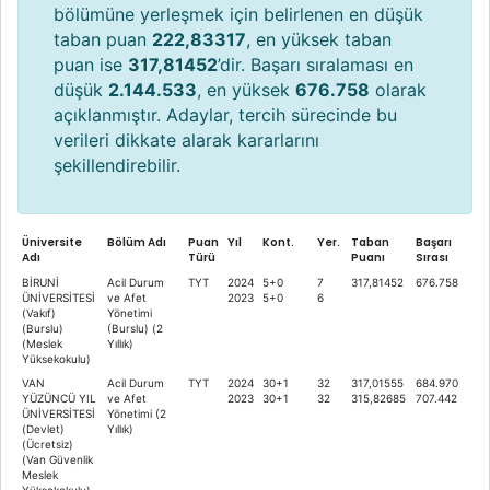
bölümüne yerleşmek için belirlenen en düşük
taban puan
222,83317
, en yüksek taban
puan ise
317,81452
’dir. Başarı sıralaması en
düşük
2.144.533
, en yüksek
676.758
olarak
açıklanmıştır. Adaylar, tercih sürecinde bu
verileri dikkate alarak kararlarını
şekillendirebilir.
Üniversite
Bölüm Adı
Puan
Yıl
Kont.
Yer.
Taban
Başarı
Adı
Türü
Puanı
Sırası
BİRUNİ
Acil Durum
TYT
2024
5+0
7
317,81452
676.758
ÜNİVERSİTESİ
ve Afet
2023
5+0
6
(Vakıf)
Yönetimi
(Burslu)
(Burslu) (2
(Meslek
Yıllık)
Yüksekokulu)
VAN
Acil Durum
TYT
2024
30+1
32
317,01555
684.970
YÜZÜNCÜ YIL
ve Afet
2023
30+1
32
315,82685
707.442
ÜNİVERSİTESİ
Yönetimi (2
(Devlet)
Yıllık)
(Ücretsiz)
(Van Güvenlik
Meslek
Yüksekokulu)