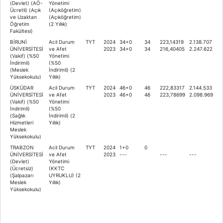
(Devlet) (AÖ-
Yönetimi
Ücretli) (Açık
(Açıköğretim)
ve Uzaktan
(Açıköğretim)
Öğretim
(2 Yıllık)
Fakültesi)
BİRUNİ
Acil Durum
TYT
2024
34+0
34
223,14319
2.138.707
ÜNİVERSİTESİ
ve Afet
2023
34+0
34
216,40405
2.247.622
(Vakıf) (%50
Yönetimi
İndirimli)
(%50
(Meslek
İndirimli) (2
Yüksekokulu)
Yıllık)
ÜSKÜDAR
Acil Durum
TYT
2024
46+0
46
222,83317
2.144.533
ÜNİVERSİTESİ
ve Afet
2023
46+0
46
223,78699
2.098.969
(Vakıf) (%50
Yönetimi
İndirimli)
(%50
(Sağlık
İndirimli) (2
Hizmetleri
Yıllık)
Meslek
Yüksekokulu)
TRABZON
Acil Durum
TYT
2024
1+0
0
ÜNİVERSİTESİ
ve Afet
2023
---
---
---
(Devlet)
Yönetimi
(Ücretsiz)
(KKTC
(Şalpazarı
UYRUKLU) (2
Meslek
Yıllık)
Yüksekokulu)