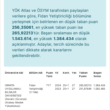
YÖK Atlas ve ÖSYM tarafından paylaşılan
verilere göre, Fidan Yetiştiriciliği bölümüne
yerleşmek için belirlenen en düşük taban puan
256,35061
, en yüksek taban puan ise
265,92213
’tür. Başarı sıralaması en düşük
1.543.614
, en yüksek
1.384.434
olarak
açıklanmıştır. Adaylar, tercih sürecinde bu
verileri dikkate alarak kararlarını
şekillendirebilir.
Üniversite Adı
Bölüm Adı
Puan
Yıl
Kont.
Yer.
Taban
Başarı
Türü
Puanı
Sırası
ISPARTA
Fidan
TYT
2024
25+1
27
265,92213
1.384.434
UYGULAMALI
Yetiştiriciliği
2023
25+1
27
251,87649
1.582.465
BİLİMLER
(2 Yıllık)
ÜNİVERSİTESİ
(Devlet) (Ücretsiz)
(Atabey Meslek
Yüksekokulu)