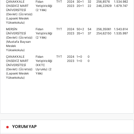
ÇANAKKALE
Fidan
TYT
2024
30+1
32
256,8576
1.534.982
ONSEKİZ MART
Yetiştiriciliği
2023
20+1
22
246,22929
1.679.747
ÜNİVERSİTESİ
(2 Yıllık)
(Devlet) (Ücretsiz)
(Lapseki Meslek
Yüksekokulu)
MERSİN
Fidan
TYT
2024
50+2
54
256,35061
1.543.614
ÜNİVERSİTESİ
Yetiştiriciliği
2023
35+1
37
254,62150
1.535.997
(Devlet) (Ücretsiz)
(2 Yıllık)
(Mustafa Baysan
Meslek
Yüksekokulu)
ÇANAKKALE
Fidan
TYT
2024
1+0
0
ONSEKİZ MART
Yetiştiriciliği
2023
1+0
0
ÜNİVERSİTESİ
(KKTC
(Devlet) (Ücretsiz)
Uyruklu) (2
(Lapseki Meslek
Yıllık)
Yüksekokulu)
YORUM YAP