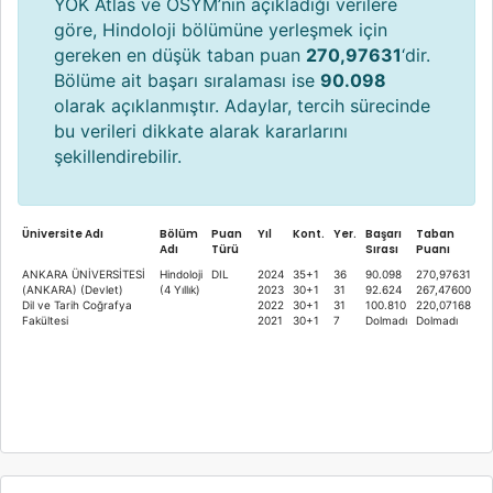
YÖK Atlas ve ÖSYM’nin açıkladığı verilere
göre, Hindoloji bölümüne yerleşmek için
gereken en düşük taban puan
270,97631
‘dir.
Bölüme ait başarı sıralaması ise
90.098
olarak açıklanmıştır. Adaylar, tercih sürecinde
bu verileri dikkate alarak kararlarını
şekillendirebilir.
Üniversite Adı
Bölüm
Puan
Yıl
Kont.
Yer.
Başarı
Taban
Adı
Türü
Sırası
Puanı
ANKARA ÜNİVERSİTESİ
Hindoloji
DIL
2024
35+1
36
90.098
270,97631
(ANKARA) (Devlet)
(4 Yıllık)
2023
30+1
31
92.624
267,47600
Dil ve Tarih Coğrafya
2022
30+1
31
100.810
220,07168
Fakültesi
2021
30+1
7
Dolmadı
Dolmadı