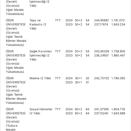
(Devlet)
İşletmeciliği (2
(Ücretsiz)
Yıllık)
(Iğdır Meslek
Yüksekokulu)
IĞDIR
Tapu ve
TYT
2024
50+2
54
244,95687
1.741.070
ÜNİVERSİTESİ
Kadastro (2
2023
50+2
54
237,17674
1.843.234
(Devlet)
Yıllık)
(Ücretsiz)
(Iğdır Teknik
Bilimler Meslek
Yüksekokulu)
IĞDIR
Sağlık Kurumları
TYT
2024
50+2
54
243,95328
1.758.905
ÜNİVERSİTESİ
İşletmeciliği (2
2023
50+2
54
236,24931
1.860.447
(Devlet)
Yıllık)
(Ücretsiz)
(Iğdır Meslek
Yüksekokulu)
IĞDIR
Makine (2 Yıllık)
TYT
2024
30+1
32
242,75702
1.780.092
ÜNİVERSİTESİ
2023
30+1
31
(Devlet)
(Ücretsiz)
(Iğdır Teknik
Bilimler Meslek
Yüksekokulu)
IĞDIR
Sosyal Hizmetler
TYT
2024
60+2
64
241,37595
1.804.718
ÜNİVERSİTESİ
(2 Yıllık)
2023
60+2
64
237,15240
1.843.689
(Devlet)
(Ücretsiz)
(Tuzluca
Meslek