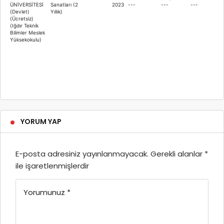
ÜNİVERSİTESİ
Sanatları (2
2023
---
---
---
(Devlet)
Yıllık)
(Ücretsiz)
(Iğdır Teknik
Bilimler Meslek
Yüksekokulu)
YORUM YAP
E-posta adresiniz yayınlanmayacak.
Gerekli alanlar
*
ile işaretlenmişlerdir
Yorumunuz
*