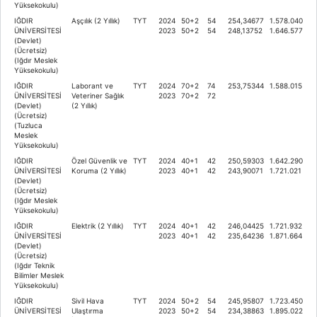
Yüksekokulu)
IĞDIR
Aşçılık (2 Yıllık)
TYT
2024
50+2
54
254,34677
1.578.040
ÜNİVERSİTESİ
2023
50+2
54
248,13752
1.646.577
(Devlet)
(Ücretsiz)
(Iğdır Meslek
Yüksekokulu)
IĞDIR
Laborant ve
TYT
2024
70+2
74
253,75344
1.588.015
ÜNİVERSİTESİ
Veteriner Sağlık
2023
70+2
72
(Devlet)
(2 Yıllık)
(Ücretsiz)
(Tuzluca
Meslek
Yüksekokulu)
IĞDIR
Özel Güvenlik ve
TYT
2024
40+1
42
250,59303
1.642.290
ÜNİVERSİTESİ
Koruma (2 Yıllık)
2023
40+1
42
243,90071
1.721.021
(Devlet)
(Ücretsiz)
(Iğdır Meslek
Yüksekokulu)
IĞDIR
Elektrik (2 Yıllık)
TYT
2024
40+1
42
246,04425
1.721.932
ÜNİVERSİTESİ
2023
40+1
42
235,64236
1.871.664
(Devlet)
(Ücretsiz)
(Iğdır Teknik
Bilimler Meslek
Yüksekokulu)
IĞDIR
Sivil Hava
TYT
2024
50+2
54
245,95807
1.723.450
ÜNİVERSİTESİ
Ulaştırma
2023
50+2
54
234,38863
1.895.022