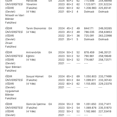
IĞDIR
Havacılık
EA
2024
60+2
62
775.698
254,48948
ÜNİVERSİTESİ
Yönetimi
2023
60+2
62
1.123.971
231,52224
(IĞDIR)
(Fakülte)
2022
60+2
62
1.206.983
225,65141
(Devlet)
(4 Yıllık)
2021
60+2
4
Dolmadı
Dolmadı
İktisadi ve İdari
Bilimler
Fakültesi
IĞDIR
Tarım Ekonomisi
EA
2024
45+2
49
844.171
249,00265
ÜNİVERSİTESİ
(4 Yıllık)
2023
45+2
49
786.035
258,63853
(IĞDIR)
2022
35+1
36
725.091
263,22998
(Devlet)
2021
35+1
5
Dolmadı
Dolmadı
Ziraat
Fakültesi
IĞDIR
Antrenörlük
EA
2024
50+2
52
878.459
246,35121
ÜNİVERSİTESİ
Eğitimi
2023
50+2
52
790.961
258,19649
(IĞDIR)
(4 Yıllık)
2022
50+2
52
774.667
258,72571
(Devlet)
2021
---
---
---
---
Spor Bilimleri
Fakültesi
IĞDIR
Sosyal Hizmet
EA
2024
65+2
69
1.050.803
233,77499
ÜNİVERSİTESİ
(Fakülte)
2023
60+2
64
1.099.611
233,30143
(IĞDIR)
(4 Yıllık)
2022
60+2
62
1.155.855
229,23376
(Devlet)
2021
---
---
---
---
Uygulamalı
Bilimler
Fakültesi
IĞDIR
Gümrük İşletme
EA
2024
55+2
59
1.051.650
233,71411
ÜNİVERSİTESİ
(Fakülte)
2023
50+2
54
1.069.876
235,51870
(IĞDIR)
(4 Yıllık)
2022
50+2
52
1.182.860
227,33418
(Devlet)
2021
---
---
---
---