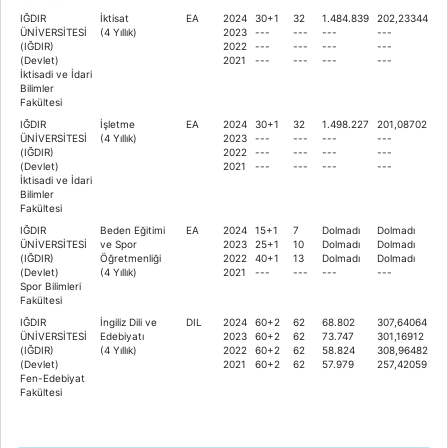
IĞDIR
İktisat
EA
2024
30+1
32
1.484.839
202,23344
ÜNİVERSİTESİ
(4 Yıllık)
2023
---
---
---
---
(IĞDIR)
2022
---
---
---
---
(Devlet)
2021
---
---
---
---
İktisadi ve İdari
Bilimler
Fakültesi
IĞDIR
İşletme
EA
2024
30+1
32
1.498.227
201,08702
ÜNİVERSİTESİ
(4 Yıllık)
2023
---
---
---
---
(IĞDIR)
2022
---
---
---
---
(Devlet)
2021
---
---
---
---
İktisadi ve İdari
Bilimler
Fakültesi
IĞDIR
Beden Eğitimi
EA
2024
15+1
7
Dolmadı
Dolmadı
ÜNİVERSİTESİ
ve Spor
2023
25+1
10
Dolmadı
Dolmadı
(IĞDIR)
Öğretmenliği
2022
40+1
13
Dolmadı
Dolmadı
(Devlet)
(4 Yıllık)
2021
---
---
---
---
Spor Bilimleri
Fakültesi
IĞDIR
İngiliz Dili ve
DIL
2024
60+2
62
68.802
307,64064
ÜNİVERSİTESİ
Edebiyatı
2023
60+2
62
73.747
301,16912
(IĞDIR)
(4 Yıllık)
2022
60+2
62
58.824
308,96482
(Devlet)
2021
60+2
62
57.979
257,42059
Fen-Edebiyat
Fakültesi