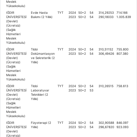
Meslek
Yüksekokulu)
IĞDIR
Evde Hasta
TYT
2024
50+2
54
314,29253
714.166
ÜNİVERSİTESİ
Bakımı (2 Yıllık)
2023
50+2
54
290,18033
1.005.839
(Devlet)
(Ücretsiz)
(Sağlık
Hizmetleri
Meslek
Yüksekokulu)
IĞDIR
Tıbbi
TYT
2024
50+2
54
310,51152
755.800
ÜNİVERSİTESİ
Dokümantasyon
2023
50+2
54
306,49426
807.380
(Devlet)
ve Sekreterlik (2
(Ücretsiz)
Yıllık)
(Sağlık
Hizmetleri
Meslek
Yüksekokulu)
IĞDIR
Tıbbi
TYT
2024
50+2
54
310,26515
758.613
ÜNİVERSİTESİ
Laboratuvar
2023
50+2
53
(Devlet)
Teknikleri (2
(Ücretsiz)
Yıllık)
(Sağlık
Hizmetleri
Meslek
Yüksekokulu)
IĞDIR
Fizyoterapi (2
TYT
2024
50+2
54
302,90588
846.097
ÜNİVERSİTESİ
Yıllık)
2023
50+2
54
296,67820
923.093
(Devlet)
(Ücretsiz)