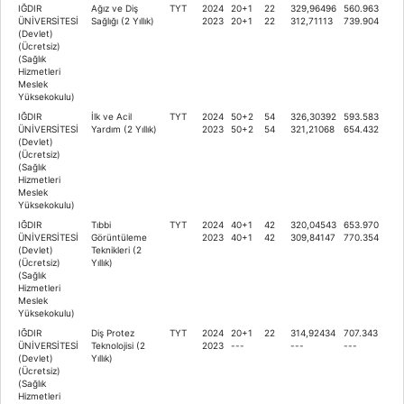
IĞDIR
Ağız ve Diş
TYT
2024
20+1
22
329,96496
560.963
ÜNİVERSİTESİ
Sağlığı (2 Yıllık)
2023
20+1
22
312,71113
739.904
(Devlet)
(Ücretsiz)
(Sağlık
Hizmetleri
Meslek
Yüksekokulu)
IĞDIR
İlk ve Acil
TYT
2024
50+2
54
326,30392
593.583
ÜNİVERSİTESİ
Yardım (2 Yıllık)
2023
50+2
54
321,21068
654.432
(Devlet)
(Ücretsiz)
(Sağlık
Hizmetleri
Meslek
Yüksekokulu)
IĞDIR
Tıbbi
TYT
2024
40+1
42
320,04543
653.970
ÜNİVERSİTESİ
Görüntüleme
2023
40+1
42
309,84147
770.354
(Devlet)
Teknikleri (2
(Ücretsiz)
Yıllık)
(Sağlık
Hizmetleri
Meslek
Yüksekokulu)
IĞDIR
Diş Protez
TYT
2024
20+1
22
314,92434
707.343
ÜNİVERSİTESİ
Teknolojisi (2
2023
---
---
---
(Devlet)
Yıllık)
(Ücretsiz)
(Sağlık
Hizmetleri