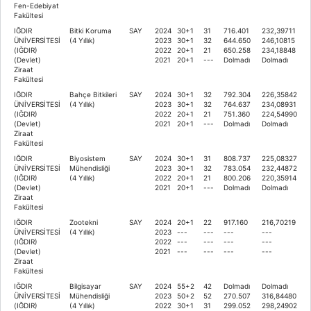
Fen-Edebiyat
Fakültesi
IĞDIR
Bitki Koruma
SAY
2024
30+1
31
716.401
232,39711
ÜNİVERSİTESİ
(4 Yıllık)
2023
30+1
32
644.650
246,10815
(IĞDIR)
2022
20+1
21
650.258
234,18848
(Devlet)
2021
20+1
---
Dolmadı
Dolmadı
Ziraat
Fakültesi
IĞDIR
Bahçe Bitkileri
SAY
2024
30+1
32
792.304
226,35842
ÜNİVERSİTESİ
(4 Yıllık)
2023
30+1
32
764.637
234,08931
(IĞDIR)
2022
20+1
21
751.360
224,54990
(Devlet)
2021
20+1
---
Dolmadı
Dolmadı
Ziraat
Fakültesi
IĞDIR
Biyosistem
SAY
2024
30+1
31
808.737
225,08327
ÜNİVERSİTESİ
Mühendisliği
2023
30+1
32
783.054
232,44872
(IĞDIR)
(4 Yıllık)
2022
20+1
21
800.206
220,35914
(Devlet)
2021
20+1
---
Dolmadı
Dolmadı
Ziraat
Fakültesi
IĞDIR
Zootekni
SAY
2024
20+1
22
917.160
216,70219
ÜNİVERSİTESİ
(4 Yıllık)
2023
---
---
---
---
(IĞDIR)
2022
---
---
---
---
(Devlet)
2021
---
---
---
---
Ziraat
Fakültesi
IĞDIR
Bilgisayar
SAY
2024
55+2
42
Dolmadı
Dolmadı
ÜNİVERSİTESİ
Mühendisliği
2023
50+2
52
270.507
316,84480
(IĞDIR)
(4 Yıllık)
2022
30+1
31
299.052
298,24902