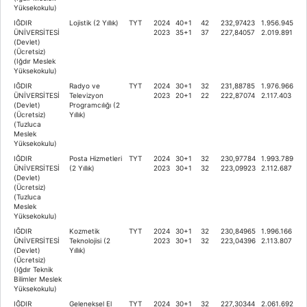
Yüksekokulu)
IĞDIR
Lojistik (2 Yıllık)
TYT
2024
40+1
42
232,97423
1.956.945
ÜNİVERSİTESİ
2023
35+1
37
227,84057
2.019.891
(Devlet)
(Ücretsiz)
(Iğdır Meslek
Yüksekokulu)
IĞDIR
Radyo ve
TYT
2024
30+1
32
231,88785
1.976.966
ÜNİVERSİTESİ
Televizyon
2023
20+1
22
222,87074
2.117.403
(Devlet)
Programcılığı (2
(Ücretsiz)
Yıllık)
(Tuzluca
Meslek
Yüksekokulu)
IĞDIR
Posta Hizmetleri
TYT
2024
30+1
32
230,97784
1.993.789
ÜNİVERSİTESİ
(2 Yıllık)
2023
30+1
32
223,09923
2.112.687
(Devlet)
(Ücretsiz)
(Tuzluca
Meslek
Yüksekokulu)
IĞDIR
Kozmetik
TYT
2024
30+1
32
230,84965
1.996.166
ÜNİVERSİTESİ
Teknolojisi (2
2023
30+1
32
223,04396
2.113.807
(Devlet)
Yıllık)
(Ücretsiz)
(Iğdır Teknik
Bilimler Meslek
Yüksekokulu)
IĞDIR
Geleneksel El
TYT
2024
30+1
32
227,30344
2.061.692