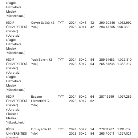
(Sağlık
Hizmetleri
Meslek
Yüksekokulu)
IĞDIR
Çevre Sağlığı (2
TYT
2024
40+1
42
290,30246
1.012.992
ÜNİVERSİTESİ
Yıllık)
2023
40+1
42
294,47565
950.383
(Devlet)
(Ücretsiz)
(Sağlık
Hizmetleri
Meslek
Yüksekokulu)
IĞDIR
Yaşlı Bakımı (2
TYT
2024
50+2
54
289,61483
1.022.510
ÜNİVERSİTESİ
Yıllık)
2023
50+2
54
265,61236
1.358.317
(Devlet)
(Ücretsiz)
(Sağlık
Hizmetleri
Meslek
Yüksekokulu)
IĞDIR
Eczane
TYT
2024
60+2
64
287,16599
1.057.283
ÜNİVERSİTESİ
Hizmetleri (2
2023
60+2
62
(Devlet)
Yıllık)
(Ücretsiz)
(Tuzluca
Meslek
Yüksekokulu)
IĞDIR
Optisyenlik (2
TYT
2024
50+2
54
278,11267
1.191.617
ÜNİVERSİTESİ
Yıllık)
2023
50+2
54
265,70011
1.357.021
(Devlet)