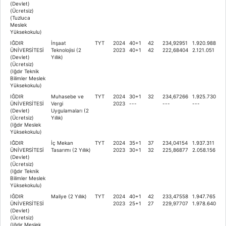
(Devlet)
(Ücretsiz)
(Tuzluca
Meslek
Yüksekokulu)
IĞDIR
İnşaat
TYT
2024
40+1
42
234,92951
1.920.988
ÜNİVERSİTESİ
Teknolojisi (2
2023
40+1
42
222,68404
2.121.051
(Devlet)
Yıllık)
(Ücretsiz)
(Iğdır Teknik
Bilimler Meslek
Yüksekokulu)
IĞDIR
Muhasebe ve
TYT
2024
30+1
32
234,67266
1.925.730
ÜNİVERSİTESİ
Vergi
2023
---
---
---
(Devlet)
Uygulamaları (2
(Ücretsiz)
Yıllık)
(Iğdır Meslek
Yüksekokulu)
IĞDIR
İç Mekan
TYT
2024
35+1
37
234,04154
1.937.311
ÜNİVERSİTESİ
Tasarımı (2 Yıllık)
2023
30+1
32
225,86877
2.058.156
(Devlet)
(Ücretsiz)
(Iğdır Teknik
Bilimler Meslek
Yüksekokulu)
IĞDIR
Maliye (2 Yıllık)
TYT
2024
40+1
42
233,47558
1.947.765
ÜNİVERSİTESİ
2023
25+1
27
229,97707
1.978.640
(Devlet)
(Ücretsiz)
(Iğdır Meslek