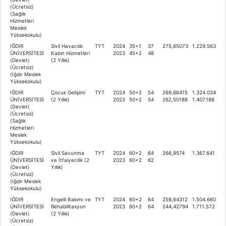
(Ücretsiz)
(Sağlık
Hizmetleri
Meslek
Yüksekokulu)
IĞDIR
Sivil Havacılık
TYT
2024
35+1
37
275,65073
1.229.563
ÜNİVERSİTESİ
Kabin Hizmetleri
2023
45+2
48
(Devlet)
(2 Yıllık)
(Ücretsiz)
(Iğdır Meslek
Yüksekokulu)
IĞDIR
Çocuk Gelişimi
TYT
2024
50+2
54
269,66415
1.324.034
ÜNİVERSİTESİ
(2 Yıllık)
2023
50+2
54
262,50188
1.407.188
(Devlet)
(Ücretsiz)
(Sağlık
Hizmetleri
Meslek
Yüksekokulu)
IĞDIR
Sivil Savunma
TYT
2024
60+2
64
266,9574
1.367.641
ÜNİVERSİTESİ
ve İtfaiyecilik (2
2023
60+2
62
(Devlet)
Yıllık)
(Ücretsiz)
(Iğdır Meslek
Yüksekokulu)
IĞDIR
Engelli Bakımı ve
TYT
2024
60+2
64
258,64312
1.504.660
ÜNİVERSİTESİ
Rehabilitasyon
2023
60+2
64
244,42794
1.711.572
(Devlet)
(2 Yıllık)
(Ücretsiz)