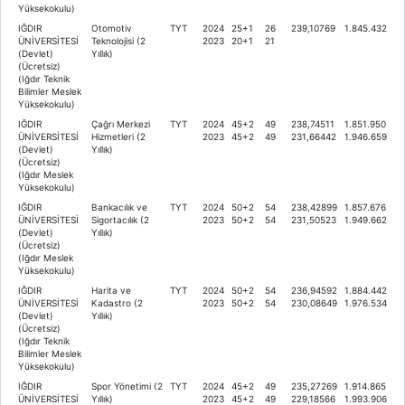
Yüksekokulu)
IĞDIR
Otomotiv
TYT
2024
25+1
26
239,10769
1.845.432
ÜNİVERSİTESİ
Teknolojisi (2
2023
20+1
21
(Devlet)
Yıllık)
(Ücretsiz)
(Iğdır Teknik
Bilimler Meslek
Yüksekokulu)
IĞDIR
Çağrı Merkezi
TYT
2024
45+2
49
238,74511
1.851.950
ÜNİVERSİTESİ
Hizmetleri (2
2023
45+2
49
231,66442
1.946.659
(Devlet)
Yıllık)
(Ücretsiz)
(Iğdır Meslek
Yüksekokulu)
IĞDIR
Bankacılık ve
TYT
2024
50+2
54
238,42899
1.857.676
ÜNİVERSİTESİ
Sigortacılık (2
2023
50+2
54
231,50523
1.949.662
(Devlet)
Yıllık)
(Ücretsiz)
(Iğdır Meslek
Yüksekokulu)
IĞDIR
Harita ve
TYT
2024
50+2
54
236,94592
1.884.442
ÜNİVERSİTESİ
Kadastro (2
2023
50+2
54
230,08649
1.976.534
(Devlet)
Yıllık)
(Ücretsiz)
(Iğdır Teknik
Bilimler Meslek
Yüksekokulu)
IĞDIR
Spor Yönetimi (2
TYT
2024
45+2
49
235,27269
1.914.865
ÜNİVERSİTESİ
Yıllık)
2023
45+2
49
229,18566
1.993.906