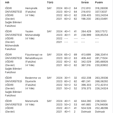
Adı
Türü
Sırası
Puanı
IĞDIR
Hemşirelik
SAY
2024
60+2
64
212.810
318,26008
ÜNİVERSİTESİ
(Fakülte)
2023
60+2
64
216.610
337,13037
(IĞDIR)
(4 Yıllık)
2022
60+2
62
208.405
333,24204
(Devlet)
2021
60+2
62
198.200
283,03491
Sağlık Bilimleri
Fakültesi
IĞDIR
Yazılım
SAY
2024
40+1
41
264.429
300,17572
ÜNİVERSİTESİ
Mühendisliği
2023
40+1
41
236.999
328,85254
(IĞDIR)
(4 Yıllık)
2022
---
---
---
---
(Devlet)
2021
---
---
---
---
Mühendislik
Fakültesi
IĞDIR
Fizyoterapi ve
SAY
2024
65+2
69
413.699
266,33414
ÜNİVERSİTESİ
Rehabilitasyon
2023
60+2
63
406.442
281,71504
(IĞDIR)
(Fakülte)
2022
60+2
62
342.029
285,66926
(Devlet)
(4 Yıllık)
2021
60+2
62
367.316
230,83902
Sağlık Bilimleri
Fakültesi
IĞDIR
Beslenme ve
SAY
2024
30+1
32
432.208
263,29336
ÜNİVERSİTESİ
Diyetetik
2023
60+2
62
481.241
268,06292
(IĞDIR)
(Fakülte)
2022
50+2
52
396.303
272,42314
(Devlet)
(4 Yıllık)
2021
50+2
52
378.375
226,24324
Sağlık Bilimleri
Fakültesi
IĞDIR
Matematik
SAY
2024
40+1
42
644.280
238,5263
ÜNİVERSİTESİ
(4 Yıllık)
2023
50+2
53
441.865
274,94006
(IĞDIR)
2022
40+1
41
504.526
252,48296
(Devlet)
2021
40+1
2
Dolmadı
Dolmadı