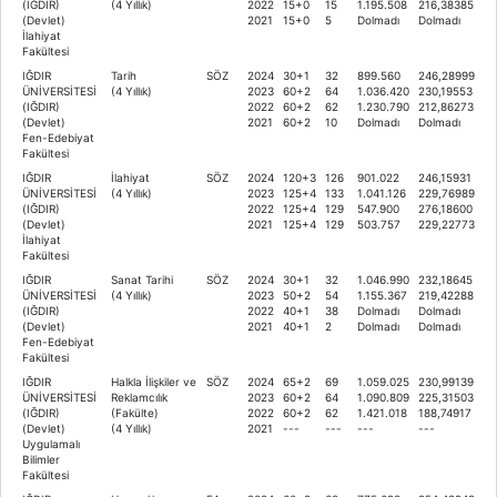
(IĞDIR)
(4 Yıllık)
2022
15+0
15
1.195.508
216,38385
(Devlet)
2021
15+0
5
Dolmadı
Dolmadı
İlahiyat
Fakültesi
IĞDIR
Tarih
SÖZ
2024
30+1
32
899.560
246,28999
ÜNİVERSİTESİ
(4 Yıllık)
2023
60+2
64
1.036.420
230,19553
(IĞDIR)
2022
60+2
62
1.230.790
212,86273
(Devlet)
2021
60+2
10
Dolmadı
Dolmadı
Fen-Edebiyat
Fakültesi
IĞDIR
İlahiyat
SÖZ
2024
120+3
126
901.022
246,15931
ÜNİVERSİTESİ
(4 Yıllık)
2023
125+4
133
1.041.126
229,76989
(IĞDIR)
2022
125+4
129
547.900
276,18600
(Devlet)
2021
125+4
129
503.757
229,22773
İlahiyat
Fakültesi
IĞDIR
Sanat Tarihi
SÖZ
2024
30+1
32
1.046.990
232,18645
ÜNİVERSİTESİ
(4 Yıllık)
2023
50+2
54
1.155.367
219,42288
(IĞDIR)
2022
40+1
38
Dolmadı
Dolmadı
(Devlet)
2021
40+1
2
Dolmadı
Dolmadı
Fen-Edebiyat
Fakültesi
IĞDIR
Halkla İlişkiler ve
SÖZ
2024
65+2
69
1.059.025
230,99139
ÜNİVERSİTESİ
Reklamcılık
2023
60+2
64
1.090.809
225,31503
(IĞDIR)
(Fakülte)
2022
60+2
62
1.421.018
188,74917
(Devlet)
(4 Yıllık)
2021
---
---
---
---
Uygulamalı
Bilimler
Fakültesi