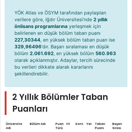
YÖK Atlas ve ÖSYM tarafından paylaşılan
verilere göre, Iğdır Üniversitesi’nde
2 yıllık
önlisans programlarına
yerleşmek için
belirlenen en düşük bölüm taban puanı
227,30344
, en yüksek bölüm taban puan ise
329,96496
‘dır. Başarı sıralaması en düşük
bölüm
2.061.692
, en yüksek bölüm
560.963
olarak açıklanmıştır. Adaylar, tercih sürecinde
bu verileri dikkate alarak kararlarını
şekillendirebilir.
2 Yıllık Bölümler Taban
Puanları
Üniversite
Bölüm Adı
Puan
Yıl
Kont.
Yer.
Taban
Başarı
Adı
Türü
Puanı
Sırası