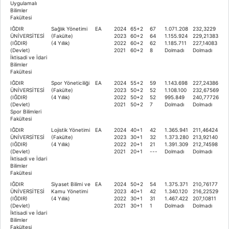
Uygulamalı
Bilimler
Fakültesi
IĞDIR
Sağlık Yönetimi
EA
2024
65+2
67
1.071.208
232,3229
ÜNİVERSİTESİ
(Fakülte)
2023
60+2
64
1.155.924
229,21383
(IĞDIR)
(4 Yıllık)
2022
60+2
62
1.185.711
227,14083
(Devlet)
2021
60+2
8
Dolmadı
Dolmadı
İktisadi ve İdari
Bilimler
Fakültesi
IĞDIR
Spor Yöneticiliği
EA
2024
55+2
59
1.143.698
227,24386
ÜNİVERSİTESİ
(Fakülte)
2023
50+2
52
1.108.100
232,67569
(IĞDIR)
(4 Yıllık)
2022
50+2
52
995.849
240,77726
(Devlet)
2021
50+2
7
Dolmadı
Dolmadı
Spor Bilimleri
Fakültesi
IĞDIR
Lojistik Yönetimi
EA
2024
40+1
42
1.365.941
211,46424
ÜNİVERSİTESİ
(Fakülte)
2023
30+1
32
1.373.280
213,92140
(IĞDIR)
(4 Yıllık)
2022
20+1
21
1.391.309
212,74598
(Devlet)
2021
20+1
---
Dolmadı
Dolmadı
İktisadi ve İdari
Bilimler
Fakültesi
IĞDIR
Siyaset Bilimi ve
EA
2024
50+2
54
1.375.371
210,76177
ÜNİVERSİTESİ
Kamu Yönetimi
2023
40+1
42
1.340.120
216,22529
(IĞDIR)
(4 Yıllık)
2022
30+1
31
1.467.422
207,10811
(Devlet)
2021
30+1
1
Dolmadı
Dolmadı
İktisadi ve İdari
Bilimler
Fakültesi