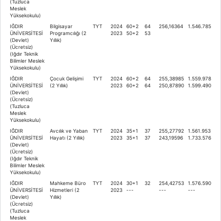
(Tuzluca
Meslek
Yüksekokulu)
IĞDIR
Bilgisayar
TYT
2024
60+2
64
256,16364
1.546.785
ÜNİVERSİTESİ
Programcılığı (2
2023
50+2
53
(Devlet)
Yıllık)
(Ücretsiz)
(Iğdır Teknik
Bilimler Meslek
Yüksekokulu)
IĞDIR
Çocuk Gelişimi
TYT
2024
60+2
64
255,38985
1.559.978
ÜNİVERSİTESİ
(2 Yıllık)
2023
60+2
64
250,87890
1.599.490
(Devlet)
(Ücretsiz)
(Tuzluca
Meslek
Yüksekokulu)
IĞDIR
Avcılık ve Yaban
TYT
2024
35+1
37
255,27792
1.561.953
ÜNİVERSİTESİ
Hayatı (2 Yıllık)
2023
35+1
37
243,19596
1.733.576
(Devlet)
(Ücretsiz)
(Iğdır Teknik
Bilimler Meslek
Yüksekokulu)
IĞDIR
Mahkeme Büro
TYT
2024
30+1
32
254,42753
1.576.590
ÜNİVERSİTESİ
Hizmetleri (2
2023
---
---
---
(Devlet)
Yıllık)
(Ücretsiz)
(Tuzluca
Meslek