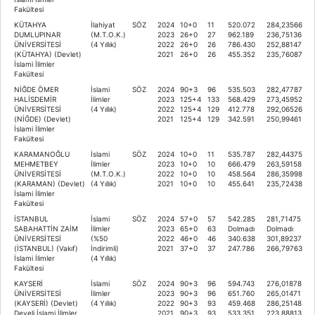
Fakültesi
KÜTAHYA
İlahiyat
SÖZ
2024
10+0
11
520.072
284,23566
DUMLUPINAR
(M.T.O.K.)
2023
26+0
27
962.189
236,75136
ÜNİVERSİTESİ
(4 Yıllık)
2022
26+0
26
786.430
252,88147
(KÜTAHYA) (Devlet)
2021
26+0
26
455.352
235,76087
İslami İlimler
Fakültesi
NİĞDE ÖMER
İslami
SÖZ
2024
90+3
96
535.503
282,47787
HALİSDEMİR
İlimler
2023
125+4
133
568.429
273,45952
ÜNİVERSİTESİ
(4 Yıllık)
2022
125+4
129
412.778
292,06526
(NİĞDE) (Devlet)
2021
125+4
129
342.591
250,99461
İslami İlimler
Fakültesi
KARAMANOĞLU
İslami
SÖZ
2024
10+0
11
535.787
282,44375
MEHMETBEY
İlimler
2023
10+0
10
666.479
263,59158
ÜNİVERSİTESİ
(M.T.O.K.)
2022
10+0
10
458.564
286,35998
(KARAMAN) (Devlet)
(4 Yıllık)
2021
10+0
10
455.641
235,72438
İslami İlimler
Fakültesi
İSTANBUL
İslami
SÖZ
2024
57+0
57
542.285
281,71475
SABAHATTİN ZAİM
İlimler
2023
65+0
63
Dolmadı
Dolmadı
ÜNİVERSİTESİ
(%50
2022
46+0
46
340.638
301,89237
(İSTANBUL) (Vakıf)
İndirimli)
2021
37+0
37
247.786
266,79763
İslami İlimler
(4 Yıllık)
Fakültesi
KAYSERİ
İslami
SÖZ
2024
90+3
96
594.743
276,01878
ÜNİVERSİTESİ
İlimler
2023
90+3
96
651.760
265,01471
(KAYSERİ) (Devlet)
(4 Yıllık)
2022
90+3
93
459.468
286,25148
Develi İslami İlimler
2021
90+3
93
533.351
223,88813