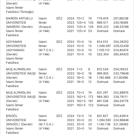
(Devlet)
(4 Yıllık)
İslami İlimler
Fakültesi (Türkoğlu)
MARDİN ARTUKLU
İslami
SÖZ
2024
70+2
74
776.619
257,86238
ÜNİVERSİTESİ
İlimler
2023
125+4
133
889.517
243,18069
(MARDİN) (Devlet)
(Arapça)
2022
125+4
129
835.222
248,53788
İslami İlimler
(4 Yıllık)
2021
125+4
53
Dolmadı
Dolmadı
Fakültesi
ADIYAMAN
İslami
SÖZ
2024
10+0
14
814.515
254,26252
ÜNİVERSİTESİ
İlimler
2023
10+0
13
1.049.597
229,02439
(ADIYAMAN)
(M.T.O.K.)
2022
10+0
10
1.105.110
224,80474
(Devlet)
(4 Yıllık)
2021
10+0
10
252.354
265,94425
İslami İlimler
Fakültesi
MUŞ ALPARSLAN
İslami
SÖZ
2024
7+0
8
815.534
254,16523
ÜNİVERSİTESİ (MUŞ)
İlimler
2023
18+0
18
995.855
233,79648
(Devlet)
(M.T.O.K.)
2022
18+0
18
1.180.886
217,80496
İslami İlimler
(4 Yıllık)
2021
18+0
12
Dolmadı
Dolmadı
Fakültesi
MUŞ ALPARSLAN
İslami
SÖZ
2024
70+2
74
831.297
252,68974
ÜNİVERSİTESİ (MUŞ)
İlimler
2023
162+5
172
984.383
234,79111
(Devlet)
(4 Yıllık)
2022
162+5
167
661.538
264,54176
İslami İlimler
2021
162+5
123
Dolmadı
Dolmadı
Fakültesi
BİNGÖL
İslami
SÖZ
2024
13+0
14
831.827
252,63914
ÜNİVERSİTESİ
İlimler
2023
20+0
20
1.094.592
224,96846
(BİNGÖL) (Devlet)
(M.T.O.K.)
2022
20+0
20
1.140.736
221,58492
İslami İlimler
(4 Yıllık)
2021
20+0
14
Dolmadı
Dolmadı
Fakültesi