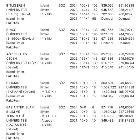
BİTLİS EREN
İslami
SÖZ
2024
100+3
106
839.065
251,96888
ÜNİVERSİTESİ
İlimler
2023
144+4
152
945.568
238,21118
(BİTLİS) (Devlet)
(4 Yıllık)
2022
144+4
148
702.035
260,62473
İslami İlimler
2021
144+4
98
Dolmadı
Dolmadı
Fakültesi
BİNGÖL
İslami
SÖZ
2024
130+4
138
851.563
250,79711
ÜNİVERSİTESİ
İlimler
2023
180+5
190
877.839
244,20566
(BİNGÖL) (Devlet)
(4 Yıllık)
2022
180+5
185
671.929
263,54361
İslami İlimler
2021
180+5
118
Dolmadı
Dolmadı
Fakültesi
AĞRI İBRAHİM
İslami
SÖZ
2024
135+4
143
857.188
250,27466
ÇEÇEN
İlimler
2023
135+4
143
821.889
249,19076
ÜNİVERSİTESİ (AĞRI)
(4 Yıllık)
2022
135+4
139
514.692
279,84374
(Devlet)
2021
117+3
120
410.640
241,46410
İslami İlimler
Fakültesi
BATMAN
İslami
SÖZ
2024
10+0
10
863.604
249,66683
ÜNİVERSİTESİ
İlimler
2023
15+0
16
1.062.722
227,84958
(BATMAN) (Devlet)
(M.T.O.K.)
2022
15+0
15
1.439.864
185,03709
İslami İlimler
(4 Yıllık)
2021
15+0
15
534.342
223,66314
Fakültesi
GAZİANTEP İSLAM
İslami
SÖZ
2024
5+0
6
874.716
248,63094
BİLİM VE
İlimler
2023
10+0
13
1.069.042
227,28665
TEKNOLOJİ
(M.T.O.K.)
2022
10+0
10
1.439.193
185,18021
ÜNİVERSİTESİ
(Arapça)
2021
10+0
10
549.489
218,87253
(GAZİANTEP)
(4 Yıllık)
(Devlet)
İslami İlimler
Fakültesi