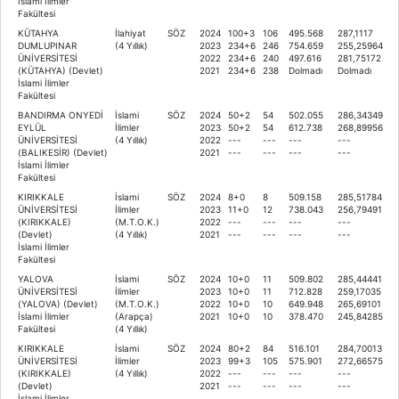
İslami İlimler
Fakültesi
KÜTAHYA
İlahiyat
SÖZ
2024
100+3
106
495.568
287,1117
DUMLUPINAR
(4 Yıllık)
2023
234+6
246
754.659
255,25964
ÜNİVERSİTESİ
2022
234+6
240
497.616
281,75172
(KÜTAHYA) (Devlet)
2021
234+6
238
Dolmadı
Dolmadı
İslami İlimler
Fakültesi
BANDIRMA ONYEDİ
İslami
SÖZ
2024
50+2
54
502.055
286,34349
EYLÜL
İlimler
2023
50+2
54
612.738
268,89956
ÜNİVERSİTESİ
(4 Yıllık)
2022
---
---
---
---
(BALIKESİR) (Devlet)
2021
---
---
---
---
İslami İlimler
Fakültesi
KIRIKKALE
İslami
SÖZ
2024
8+0
8
509.158
285,51784
ÜNİVERSİTESİ
İlimler
2023
11+0
12
738.043
256,79491
(KIRIKKALE)
(M.T.O.K.)
2022
---
---
---
---
(Devlet)
(4 Yıllık)
2021
---
---
---
---
İslami İlimler
Fakültesi
YALOVA
İslami
SÖZ
2024
10+0
11
509.802
285,44441
ÜNİVERSİTESİ
İlimler
2023
10+0
11
712.828
259,17035
(YALOVA) (Devlet)
(M.T.O.K.)
2022
10+0
10
649.948
265,69101
İslami İlimler
(Arapça)
2021
10+0
10
378.470
245,84285
Fakültesi
(4 Yıllık)
KIRIKKALE
İslami
SÖZ
2024
80+2
84
516.101
284,70013
ÜNİVERSİTESİ
İlimler
2023
99+3
105
575.901
272,66575
(KIRIKKALE)
(4 Yıllık)
2022
---
---
---
---
(Devlet)
2021
---
---
---
---
İslami İlimler