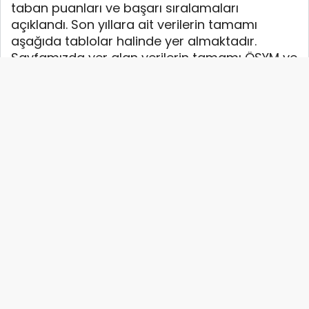
taban puanları ve başarı sıralamaları
açıklandı. Son yıllara ait verilerin tamamı
aşağıda tablolar halinde yer almaktadır.
Sayfamızda yer alan verilerin tamamı ÖSYM ve
YÖK-YÖKATLAS tarafından yayınlanan en
güncel verilerdir.