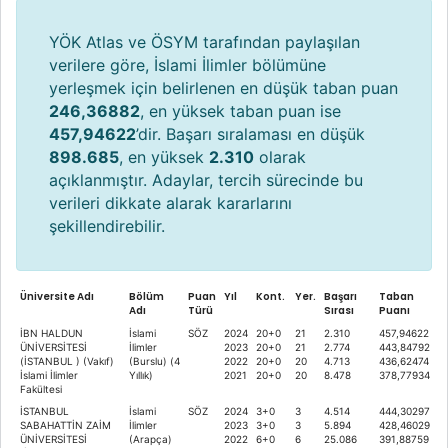
YÖK Atlas ve ÖSYM tarafından paylaşılan
verilere göre, İslami İlimler bölümüne
yerleşmek için belirlenen en düşük taban puan
246,36882
, en yüksek taban puan ise
457,94622
’dir. Başarı sıralaması en düşük
898.685
, en yüksek
2.310
olarak
açıklanmıştır. Adaylar, tercih sürecinde bu
verileri dikkate alarak kararlarını
şekillendirebilir.
Üniversite Adı
Bölüm
Puan
Yıl
Kont.
Yer.
Başarı
Taban
Adı
Türü
Sırası
Puanı
İBN HALDUN
İslami
SÖZ
2024
20+0
21
2.310
457,94622
ÜNİVERSİTESİ
İlimler
2023
20+0
21
2.774
443,84792
(İSTANBUL ) (Vakıf)
(Burslu) (4
2022
20+0
20
4.713
436,62474
İslami İlimler
Yıllık)
2021
20+0
20
8.478
378,77934
Fakültesi
İSTANBUL
İslami
SÖZ
2024
3+0
3
4.514
444,30297
SABAHATTİN ZAİM
İlimler
2023
3+0
3
5.894
428,46029
ÜNİVERSİTESİ
(Arapça)
2022
6+0
6
25.086
391,88759