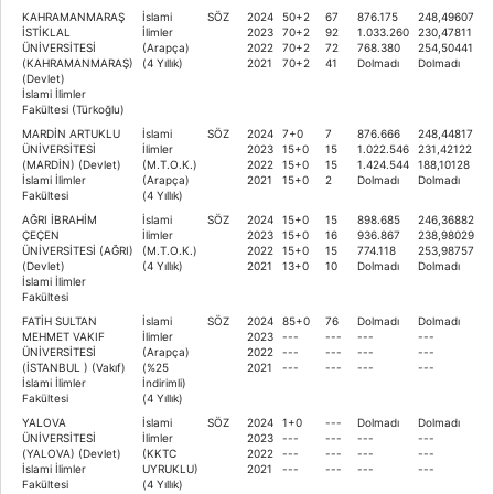
KAHRAMANMARAŞ
İslami
SÖZ
2024
50+2
67
876.175
248,49607
İSTİKLAL
İlimler
2023
70+2
92
1.033.260
230,47811
ÜNİVERSİTESİ
(Arapça)
2022
70+2
72
768.380
254,50441
(KAHRAMANMARAŞ)
(4 Yıllık)
2021
70+2
41
Dolmadı
Dolmadı
(Devlet)
İslami İlimler
Fakültesi (Türkoğlu)
MARDİN ARTUKLU
İslami
SÖZ
2024
7+0
7
876.666
248,44817
ÜNİVERSİTESİ
İlimler
2023
15+0
15
1.022.546
231,42122
(MARDİN) (Devlet)
(M.T.O.K.)
2022
15+0
15
1.424.544
188,10128
İslami İlimler
(Arapça)
2021
15+0
2
Dolmadı
Dolmadı
Fakültesi
(4 Yıllık)
AĞRI İBRAHİM
İslami
SÖZ
2024
15+0
15
898.685
246,36882
ÇEÇEN
İlimler
2023
15+0
16
936.867
238,98029
ÜNİVERSİTESİ (AĞRI)
(M.T.O.K.)
2022
15+0
15
774.118
253,98757
(Devlet)
(4 Yıllık)
2021
13+0
10
Dolmadı
Dolmadı
İslami İlimler
Fakültesi
FATİH SULTAN
İslami
SÖZ
2024
85+0
76
Dolmadı
Dolmadı
MEHMET VAKIF
İlimler
2023
---
---
---
---
ÜNİVERSİTESİ
(Arapça)
2022
---
---
---
---
(İSTANBUL ) (Vakıf)
(%25
2021
---
---
---
---
İslami İlimler
İndirimli)
Fakültesi
(4 Yıllık)
YALOVA
İslami
SÖZ
2024
1+0
---
Dolmadı
Dolmadı
ÜNİVERSİTESİ
İlimler
2023
---
---
---
---
(YALOVA) (Devlet)
(KKTC
2022
---
---
---
---
İslami İlimler
UYRUKLU)
2021
---
---
---
---
Fakültesi
(4 Yıllık)