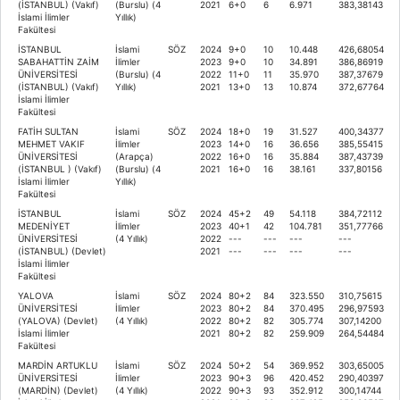
(İSTANBUL) (Vakıf)
(Burslu) (4
2021
6+0
6
6.971
383,38143
İslami İlimler
Yıllık)
Fakültesi
İSTANBUL
İslami
SÖZ
2024
9+0
10
10.448
426,68054
SABAHATTİN ZAİM
İlimler
2023
9+0
10
34.891
386,86919
ÜNİVERSİTESİ
(Burslu) (4
2022
11+0
11
35.970
387,37679
(İSTANBUL) (Vakıf)
Yıllık)
2021
13+0
13
10.874
372,67764
İslami İlimler
Fakültesi
FATİH SULTAN
İslami
SÖZ
2024
18+0
19
31.527
400,34377
MEHMET VAKIF
İlimler
2023
14+0
16
36.656
385,55415
ÜNİVERSİTESİ
(Arapça)
2022
16+0
16
35.884
387,43739
(İSTANBUL ) (Vakıf)
(Burslu) (4
2021
16+0
16
38.161
337,80156
İslami İlimler
Yıllık)
Fakültesi
İSTANBUL
İslami
SÖZ
2024
45+2
49
54.118
384,72112
MEDENİYET
İlimler
2023
40+1
42
104.781
351,77766
ÜNİVERSİTESİ
(4 Yıllık)
2022
---
---
---
---
(İSTANBUL) (Devlet)
2021
---
---
---
---
İslami İlimler
Fakültesi
YALOVA
İslami
SÖZ
2024
80+2
84
323.550
310,75615
ÜNİVERSİTESİ
İlimler
2023
80+2
84
370.495
296,97593
(YALOVA) (Devlet)
(4 Yıllık)
2022
80+2
82
305.774
307,14200
İslami İlimler
2021
80+2
82
259.909
264,54484
Fakültesi
MARDİN ARTUKLU
İslami
SÖZ
2024
50+2
54
369.952
303,65005
ÜNİVERSİTESİ
İlimler
2023
90+3
96
420.452
290,40397
(MARDİN) (Devlet)
(4 Yıllık)
2022
90+3
93
352.912
300,14744