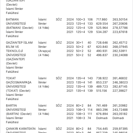
(GAZİANTEP)
(Devlet)
İslami İlimler
Fakültesi
BATMAN
İslami
SÖZ
2024
100+3
106
717.860
263,50154
ÜNİVERSİTESİ
İlimler
2023
125+4
133
629.554
267,20606
(BATMAN) (Devlet)
(4 Yıllık)
2022
125+4
129
525.964
278,57786
İslami İlimler
2021
125+4
129
534.287
223,67618
Fakültesi
GAZİANTEP İSLAM
İslami
SÖZ
2024
30+1
40
728.646
262,45712
BİLİM VE
İlimler
2023
50+2
67
620.840
268,07945
TEKNOLOJİ
(Arapça)
2022
50+2
52
490.931
282,53911
ÜNİVERSİTESİ
(4 Yıllık)
2021
50+2
52
496.837
230,24088
(GAZİANTEP)
(Devlet)
İslami İlimler
Fakültesi
TOKAT
İslami
SÖZ
2024
135+4
143
738.922
261,46832
GAZİOSMANPAŞA
İlimler
2023
135+4
141
853.237
246,38023
ÜNİVERSİTESİ
(4 Yıllık)
2022
135+4
139
489.723
282,67145
(TOKAT) (Devlet)
2021
135+4
139
515.156
227,39827
İslami İlimler
Fakültesi
BARTIN
İslami
SÖZ
2024
80+2
84
741.469
261,20982
ÜNİVERSİTESİ
İlimler
2023
108+3
114
883.296
243,72488
(BARTIN) (Devlet)
(4 Yıllık)
2022
108+3
111
676.894
263,05182
İslami İlimler
2021
108+3
74
Dolmadı
Dolmadı
Fakültesi
ÇANKIRI KARATEKİN
İslami
SÖZ
2024
80+2
84
754.445
259,97395
ÜNİVERSİTESİ
İlimler
2023
90+3
96
857.709
245,98516