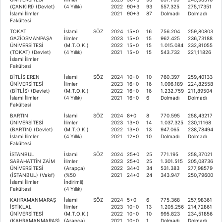
(ÇANKIRI) (Devlet)
(4 Yıllık)
2022
90+3
93
557.325
275,17351
İslami İlimler
2021
90+3
87
Dolmadı
Dolmadı
Fakültesi
TOKAT
İslami
SÖZ
2024
15+0
16
756.204
259,80803
GAZİOSMANPAŞA
İlimler
2023
15+0
15
962.425
236,73188
ÜNİVERSİTESİ
(M.T.O.K.)
2022
15+0
15
1.015.084
232,81055
(TOKAT) (Devlet)
(4 Yıllık)
2021
15+0
15
543.732
221,11826
İslami İlimler
Fakültesi
BİTLİS EREN
İslami
SÖZ
2024
10+0
10
760.397
259,40133
ÜNİVERSİTESİ
İlimler
2023
16+0
16
1.096.189
224,82558
(BİTLİS) (Devlet)
(M.T.O.K.)
2022
16+0
16
1.232.759
211,89504
İslami İlimler
(4 Yıllık)
2021
16+0
6
Dolmadı
Dolmadı
Fakültesi
BARTIN
İslami
SÖZ
2024
8+0
8
770.595
258,43217
ÜNİVERSİTESİ
İlimler
2023
13+0
14
1.037.325
230,11168
(BARTIN) (Devlet)
(M.T.O.K.)
2022
13+0
13
947.065
238,78494
İslami İlimler
(4 Yıllık)
2021
12+0
10
Dolmadı
Dolmadı
Fakültesi
İSTANBUL
İslami
SÖZ
2024
25+0
25
771.195
258,37021
SABAHATTİN ZAİM
İlimler
2023
25+0
25
1.301.515
205,08736
ÜNİVERSİTESİ
(Arapça)
2022
34+0
34
531.383
277,98579
(İSTANBUL) (Vakıf)
(%50
2021
24+0
24
343.947
250,79600
İslami İlimler
İndirimli)
Fakültesi
(4 Yıllık)
KAHRAMANMARAŞ
İslami
SÖZ
2024
5+0
6
775.368
257,98361
İSTİKLAL
İlimler
2023
10+0
13
1.205.256
214,72861
ÜNİVERSİTESİ
(M.T.O.K.)
2022
10+0
10
995.823
234,51856
(KAHRAMANMARAŞ)
(Arapça)
2021
10+0
1
Dolmadı
Dolmadı