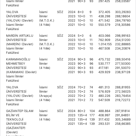
İslami İlimler
2021
90+3
93
297.425
258,03587
Fakültesi
YALOVA
İslami
SÖZ
2024
8+0
9
372.405
303,29283
ÜNİVERSİTESİ
İlimler
2023
10+0
11
438.298
288,18604
(YALOVA) (Devlet)
(M.T.O.K.)
2022
10+0
10
471.542
284,79760
İslami İlimler
(4 Yıllık)
2021
10+0
10
550.579
218,30586
Fakültesi
MARDİN ARTUKLU
İslami
SÖZ
2024
5+0
6
403.066
298,99163
ÜNİVERSİTESİ
İlimler
2023
10+0
11
762.909
254,51200
(MARDİN) (Devlet)
(M.T.O.K.)
2022
10+0
10
1.014.155
232,88865
İslami İlimler
(4 Yıllık)
2021
10+0
10
467.508
234,20874
Fakültesi
KARAMANOĞLU
İslami
SÖZ
2024
90+3
96
475.732
289,50416
MEHMETBEY
İlimler
2023
90+3
96
530.777
277,50300
ÜNİVERSİTESİ
(4 Yıllık)
2022
90+3
93
417.181
291,50070
(KARAMAN) (Devlet)
2021
90+3
93
429.929
238,97128
İslami İlimler
Fakültesi
YALOVA
İslami
SÖZ
2024
70+2
74
481.313
288,81955
ÜNİVERSİTESİ
İlimler
2023
70+2
74
576.929
272,56025
(YALOVA) (Devlet)
(Arapça)
2022
70+2
72
480.226
283,76454
İslami İlimler
(4 Yıllık)
2021
70+2
72
547.509
219,72272
Fakültesi
GAZİANTEP İSLAM
İslami
SÖZ
2024
80+2
104
488.864
287,91814
BİLİM VE
İlimler
2023
135+4
177
408.997
291,84851
TEKNOLOJİ
(4 Yıllık)
2022
135+4
139
317.432
305,34689
ÜNİVERSİTESİ
2021
135+4
139
293.531
258,66385
(GAZİANTEP)
(Devlet)