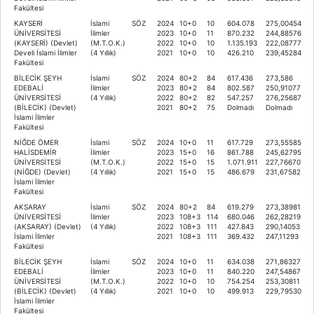
Fakültesi
KAYSERİ
İslami
SÖZ
2024
10+0
10
604.078
275,00454
ÜNİVERSİTESİ
İlimler
2023
10+0
11
870.232
244,88576
(KAYSERİ) (Devlet)
(M.T.O.K.)
2022
10+0
10
1.135.193
222,08777
Develi İslami İlimler
(4 Yıllık)
2021
10+0
10
426.210
239,45284
Fakültesi
BİLECİK ŞEYH
İslami
SÖZ
2024
80+2
84
617.436
273,586
EDEBALİ
İlimler
2023
80+2
84
802.587
250,91077
ÜNİVERSİTESİ
(4 Yıllık)
2022
80+2
82
547.257
276,25687
(BİLECİK) (Devlet)
2021
80+2
75
Dolmadı
Dolmadı
İslami İlimler
Fakültesi
NİĞDE ÖMER
İslami
SÖZ
2024
10+0
11
617.729
273,55585
HALİSDEMİR
İlimler
2023
15+0
16
861.788
245,62795
ÜNİVERSİTESİ
(M.T.O.K.)
2022
15+0
15
1.071.911
227,76670
(NİĞDE) (Devlet)
(4 Yıllık)
2021
15+0
15
486.679
231,67582
İslami İlimler
Fakültesi
AKSARAY
İslami
SÖZ
2024
80+2
84
619.279
273,38981
ÜNİVERSİTESİ
İlimler
2023
108+3
114
680.046
262,28219
(AKSARAY) (Devlet)
(4 Yıllık)
2022
108+3
111
427.843
290,14053
İslami İlimler
2021
108+3
111
369.432
247,11293
Fakültesi
BİLECİK ŞEYH
İslami
SÖZ
2024
10+0
11
634.038
271,86327
EDEBALİ
İlimler
2023
10+0
11
840.220
247,54867
ÜNİVERSİTESİ
(M.T.O.K.)
2022
10+0
10
754.254
253,30811
(BİLECİK) (Devlet)
(4 Yıllık)
2021
10+0
10
499.913
229,79530
İslami İlimler
Fakültesi