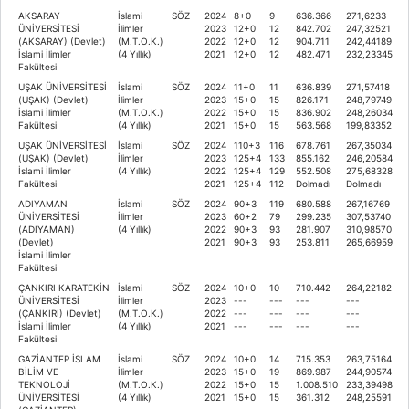
AKSARAY
İslami
SÖZ
2024
8+0
9
636.366
271,6233
ÜNİVERSİTESİ
İlimler
2023
12+0
12
842.702
247,32521
(AKSARAY) (Devlet)
(M.T.O.K.)
2022
12+0
12
904.711
242,44189
İslami İlimler
(4 Yıllık)
2021
12+0
12
482.471
232,23345
Fakültesi
UŞAK ÜNİVERSİTESİ
İslami
SÖZ
2024
11+0
11
636.839
271,57418
(UŞAK) (Devlet)
İlimler
2023
15+0
15
826.171
248,79749
İslami İlimler
(M.T.O.K.)
2022
15+0
15
836.902
248,26034
Fakültesi
(4 Yıllık)
2021
15+0
15
563.568
199,83352
UŞAK ÜNİVERSİTESİ
İslami
SÖZ
2024
110+3
116
678.761
267,35034
(UŞAK) (Devlet)
İlimler
2023
125+4
133
855.162
246,20584
İslami İlimler
(4 Yıllık)
2022
125+4
129
552.508
275,68328
Fakültesi
2021
125+4
112
Dolmadı
Dolmadı
ADIYAMAN
İslami
SÖZ
2024
90+3
119
680.588
267,16769
ÜNİVERSİTESİ
İlimler
2023
60+2
79
299.235
307,53740
(ADIYAMAN)
(4 Yıllık)
2022
90+3
93
281.907
310,98570
(Devlet)
2021
90+3
93
253.811
265,66959
İslami İlimler
Fakültesi
ÇANKIRI KARATEKİN
İslami
SÖZ
2024
10+0
10
710.442
264,22182
ÜNİVERSİTESİ
İlimler
2023
---
---
---
---
(ÇANKIRI) (Devlet)
(M.T.O.K.)
2022
---
---
---
---
İslami İlimler
(4 Yıllık)
2021
---
---
---
---
Fakültesi
GAZİANTEP İSLAM
İslami
SÖZ
2024
10+0
14
715.353
263,75164
BİLİM VE
İlimler
2023
15+0
19
869.987
244,90574
TEKNOLOJİ
(M.T.O.K.)
2022
15+0
15
1.008.510
233,39498
ÜNİVERSİTESİ
(4 Yıllık)
2021
15+0
15
361.312
248,25591