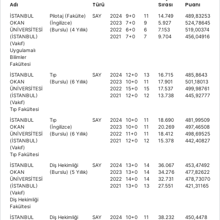
Adı
Türü
Sırası
Puanı
İSTANBUL
Pilotaj (Fakülte)
SAY
2024
9+0
11
14.749
489,83253
OKAN
(İngilizce)
2023
7+0
9
5.927
524,78645
ÜNİVERSİTESİ
(Burslu) (4 Yıllık)
2022
6+0
6
7.153
519,00374
(İSTANBUL)
2021
7+0
7
9.704
456,04916
(Vakıf)
Uygulamalı
Bilimler
Fakültesi
İSTANBUL
Tıp
SAY
2024
12+0
13
16.715
485,8643
OKAN
(Burslu) (6 Yıllık)
2023
10+0
11
17.901
501,18013
ÜNİVERSİTESİ
2022
15+0
15
17.537
499,98761
(İSTANBUL)
2021
12+0
12
13.738
445,92777
(Vakıf)
Tıp Fakültesi
İSTANBUL
Tıp
SAY
2024
10+0
11
18.690
481,99509
OKAN
(İngilizce)
2023
10+0
11
20.269
497,46508
ÜNİVERSİTESİ
(Burslu) (6 Yıllık)
2022
11+0
11
18.412
498,69525
(İSTANBUL)
2021
12+0
12
15.378
442,40827
(Vakıf)
Tıp Fakültesi
İSTANBUL
Diş Hekimliği
SAY
2024
13+0
14
36.067
453,47492
OKAN
(Burslu) (5 Yıllık)
2023
13+0
14
34.276
477,82622
ÜNİVERSİTESİ
2022
14+0
14
32.731
478,73070
(İSTANBUL)
2021
13+0
13
27.551
421,31165
(Vakıf)
Diş Hekimliği
Fakültesi
İSTANBUL
Diş Hekimliği
SAY
2024
10+0
11
38.232
450,4478