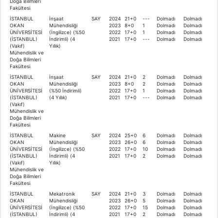
Doğa Bilimleri
Fakültesi
İSTANBUL
İnşaat
SAY
2024
21+0
---
Dolmadı
Dolmadı
OKAN
Mühendisliği
2023
8+0
1
Dolmadı
Dolmadı
ÜNİVERSİTESİ
(İngilizce) (%50
2022
17+0
1
Dolmadı
Dolmadı
(İSTANBUL)
İndirimli) (4
2021
17+0
---
Dolmadı
Dolmadı
(Vakıf)
Yıllık)
Mühendislik ve
Doğa Bilimleri
Fakültesi
İSTANBUL
İnşaat
SAY
2024
21+0
2
Dolmadı
Dolmadı
OKAN
Mühendisliği
2023
8+0
2
Dolmadı
Dolmadı
ÜNİVERSİTESİ
(%50 İndirimli)
2022
17+0
1
Dolmadı
Dolmadı
(İSTANBUL)
(4 Yıllık)
2021
17+0
---
Dolmadı
Dolmadı
(Vakıf)
Mühendislik ve
Doğa Bilimleri
Fakültesi
İSTANBUL
Makine
SAY
2024
25+0
6
Dolmadı
Dolmadı
OKAN
Mühendisliği
2023
26+0
6
Dolmadı
Dolmadı
ÜNİVERSİTESİ
(İngilizce) (%50
2022
17+0
10
Dolmadı
Dolmadı
(İSTANBUL)
İndirimli) (4
2021
17+0
2
Dolmadı
Dolmadı
(Vakıf)
Yıllık)
Mühendislik ve
Doğa Bilimleri
Fakültesi
İSTANBUL
Mekatronik
SAY
2024
21+0
3
Dolmadı
Dolmadı
OKAN
Mühendisliği
2023
26+0
5
Dolmadı
Dolmadı
ÜNİVERSİTESİ
(İngilizce) (%50
2022
17+0
15
Dolmadı
Dolmadı
(İSTANBUL)
İndirimli) (4
2021
17+0
2
Dolmadı
Dolmadı