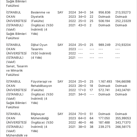
Sağlık Bilimleri
Fakültesi
İSTANBUL
Beslenme ve
SAY
2024
34+0
34
956.836
213,55273
OKAN
Diyetetik
2023
34+0
22
Dolmadı
Dolmadı
ÜNİVERSİTESİ
(Fakülte)
2022
25+0
25
506.194
252,23329
(İSTANBUL)
(İngilizce) (%50
2021
43+0
2
Dolmadı
Dolmadı
(Vakıf)
İndirimli) (4
Sağlık Bilimleri
Yıllık)
Fakültesi
İSTANBUL
Dijital Oyun
SAY
2024
25+0
25
989.249
210,93204
OKAN
Tasarımı
2023
---
---
---
---
ÜNİVERSİTESİ
(%50 İndirimli)
2022
---
---
---
---
(İSTANBUL)
(4 Yıllık)
2021
---
---
---
---
(Vakıf)
Sanat, Tasarım
ve Mimarlık
Fakültesi
İSTANBUL
Fizyoterapi ve
SAY
2024
25+0
25
1.167.493
194,66098
OKAN
Rehabilitasyon
2023
26+0
18
Dolmadı
Dolmadı
ÜNİVERSİTESİ
(Fakülte)
2022
17+0
17
572.741
243,04761
(İSTANBUL)
(İngilizce) (%50
2021
34+0
---
Dolmadı
Dolmadı
(Vakıf)
İndirimli) (4
Sağlık Bilimleri
Yıllık)
Fakültesi
İSTANBUL
Bilgisayar
SAY
2024
70+0
51
Dolmadı
Dolmadı
OKAN
Mühendisliği
2023
64+0
64
177.050
355,99053
ÜNİVERSİTESİ
(İngilizce) (%50
2022
46+0
46
187.488
343,71370
(İSTANBUL)
İndirimli) (4
2021
38+0
38
239.275
266,56175
(Vakıf)
Yıllık)
Mühendislik ve