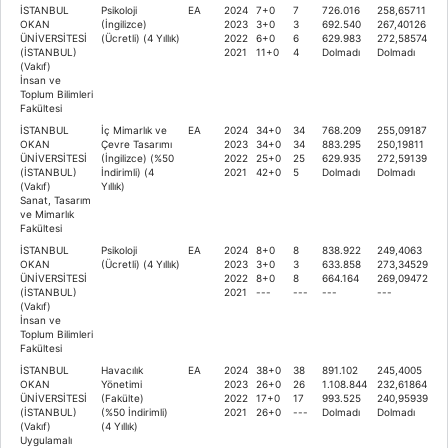
İSTANBUL
Psikoloji
EA
2024
7+0
7
726.016
258,65711
OKAN
(İngilizce)
2023
3+0
3
692.540
267,40126
ÜNİVERSİTESİ
(Ücretli) (4 Yıllık)
2022
6+0
6
629.983
272,58574
(İSTANBUL)
2021
11+0
4
Dolmadı
Dolmadı
(Vakıf)
İnsan ve
Toplum Bilimleri
Fakültesi
İSTANBUL
İç Mimarlık ve
EA
2024
34+0
34
768.209
255,09187
OKAN
Çevre Tasarımı
2023
34+0
34
883.295
250,19811
ÜNİVERSİTESİ
(İngilizce) (%50
2022
25+0
25
629.935
272,59139
(İSTANBUL)
İndirimli) (4
2021
42+0
5
Dolmadı
Dolmadı
(Vakıf)
Yıllık)
Sanat, Tasarım
ve Mimarlık
Fakültesi
İSTANBUL
Psikoloji
EA
2024
8+0
8
838.922
249,4063
OKAN
(Ücretli) (4 Yıllık)
2023
3+0
3
633.858
273,34529
ÜNİVERSİTESİ
2022
8+0
8
664.164
269,09472
(İSTANBUL)
2021
---
---
---
---
(Vakıf)
İnsan ve
Toplum Bilimleri
Fakültesi
İSTANBUL
Havacılık
EA
2024
38+0
38
891.102
245,4005
OKAN
Yönetimi
2023
26+0
26
1.108.844
232,61864
ÜNİVERSİTESİ
(Fakülte)
2022
17+0
17
993.525
240,95939
(İSTANBUL)
(%50 İndirimli)
2021
26+0
---
Dolmadı
Dolmadı
(Vakıf)
(4 Yıllık)
Uygulamalı