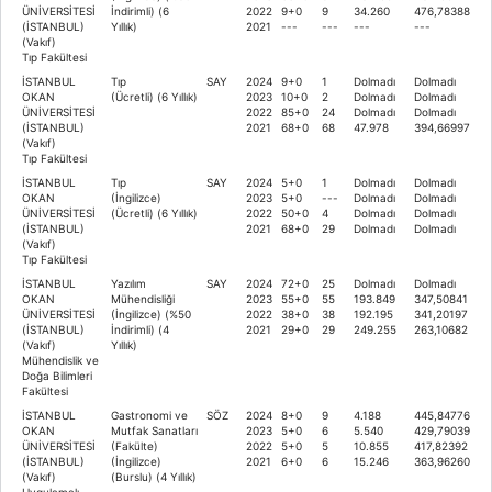
ÜNİVERSİTESİ
İndirimli) (6
2022
9+0
9
34.260
476,78388
(İSTANBUL)
Yıllık)
2021
---
---
---
---
(Vakıf)
Tıp Fakültesi
İSTANBUL
Tıp
SAY
2024
9+0
1
Dolmadı
Dolmadı
OKAN
(Ücretli) (6 Yıllık)
2023
10+0
2
Dolmadı
Dolmadı
ÜNİVERSİTESİ
2022
85+0
24
Dolmadı
Dolmadı
(İSTANBUL)
2021
68+0
68
47.978
394,66997
(Vakıf)
Tıp Fakültesi
İSTANBUL
Tıp
SAY
2024
5+0
1
Dolmadı
Dolmadı
OKAN
(İngilizce)
2023
5+0
---
Dolmadı
Dolmadı
ÜNİVERSİTESİ
(Ücretli) (6 Yıllık)
2022
50+0
4
Dolmadı
Dolmadı
(İSTANBUL)
2021
68+0
29
Dolmadı
Dolmadı
(Vakıf)
Tıp Fakültesi
İSTANBUL
Yazılım
SAY
2024
72+0
25
Dolmadı
Dolmadı
OKAN
Mühendisliği
2023
55+0
55
193.849
347,50841
ÜNİVERSİTESİ
(İngilizce) (%50
2022
38+0
38
192.195
341,20197
(İSTANBUL)
İndirimli) (4
2021
29+0
29
249.255
263,10682
(Vakıf)
Yıllık)
Mühendislik ve
Doğa Bilimleri
Fakültesi
İSTANBUL
Gastronomi ve
SÖZ
2024
8+0
9
4.188
445,84776
OKAN
Mutfak Sanatları
2023
5+0
6
5.540
429,79039
ÜNİVERSİTESİ
(Fakülte)
2022
5+0
5
10.855
417,82392
(İSTANBUL)
(İngilizce)
2021
6+0
6
15.246
363,96260
(Vakıf)
(Burslu) (4 Yıllık)
Uygulamalı