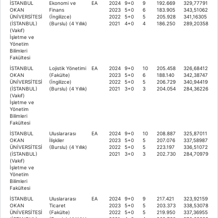
İSTANBUL
Ekonomi ve
EA
2024
9+0
9
192.669
329,77791
OKAN
Finans
2023
5+0
6
183.905
343,51062
ÜNİVERSİTESİ
(İngilizce)
2022
5+0
5
205.928
341,16305
(İSTANBUL)
(Burslu) (4 Yıllık)
2021
4+0
4
186.250
289,20358
(Vakıf)
İşletme ve
Yönetim
Bilimleri
Fakültesi
İSTANBUL
Lojistik Yönetimi
EA
2024
9+0
10
205.458
326,68412
OKAN
(Fakülte)
2023
5+0
6
188.140
342,38747
ÜNİVERSİTESİ
(İngilizce)
2022
5+0
5
206.729
340,94419
(İSTANBUL)
(Burslu) (4 Yıllık)
2021
3+0
3
204.054
284,36226
(Vakıf)
İşletme ve
Yönetim
Bilimleri
Fakültesi
İSTANBUL
Uluslararası
EA
2024
9+0
10
208.887
325,87011
OKAN
İlişkiler
2023
5+0
5
207.076
337,58987
ÜNİVERSİTESİ
(Burslu) (4 Yıllık)
2022
5+0
5
223.197
336,51072
(İSTANBUL)
2021
3+0
3
202.730
284,70979
(Vakıf)
İşletme ve
Yönetim
Bilimleri
Fakültesi
İSTANBUL
Uluslararası
EA
2024
9+0
9
217.421
323,92159
OKAN
Ticaret
2023
5+0
5
203.373
338,53078
ÜNİVERSİTESİ
(Fakülte)
2022
5+0
5
219.950
337,36955