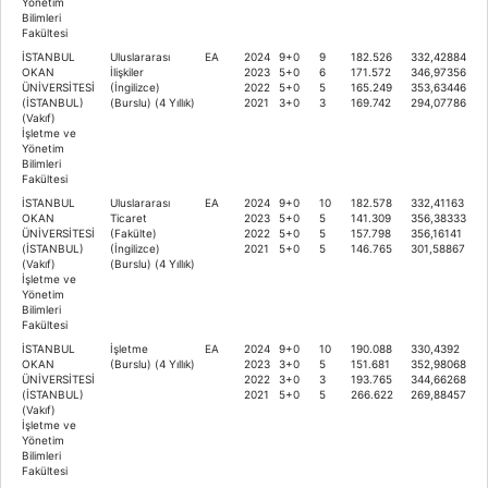
Yönetim
Bilimleri
Fakültesi
İSTANBUL
Uluslararası
EA
2024
9+0
9
182.526
332,42884
OKAN
İlişkiler
2023
5+0
6
171.572
346,97356
ÜNİVERSİTESİ
(İngilizce)
2022
5+0
5
165.249
353,63446
(İSTANBUL)
(Burslu) (4 Yıllık)
2021
3+0
3
169.742
294,07786
(Vakıf)
İşletme ve
Yönetim
Bilimleri
Fakültesi
İSTANBUL
Uluslararası
EA
2024
9+0
10
182.578
332,41163
OKAN
Ticaret
2023
5+0
5
141.309
356,38333
ÜNİVERSİTESİ
(Fakülte)
2022
5+0
5
157.798
356,16141
(İSTANBUL)
(İngilizce)
2021
5+0
5
146.765
301,58867
(Vakıf)
(Burslu) (4 Yıllık)
İşletme ve
Yönetim
Bilimleri
Fakültesi
İSTANBUL
İşletme
EA
2024
9+0
10
190.088
330,4392
OKAN
(Burslu) (4 Yıllık)
2023
3+0
5
151.681
352,98068
ÜNİVERSİTESİ
2022
3+0
3
193.765
344,66268
(İSTANBUL)
2021
5+0
5
266.622
269,88457
(Vakıf)
İşletme ve
Yönetim
Bilimleri
Fakültesi