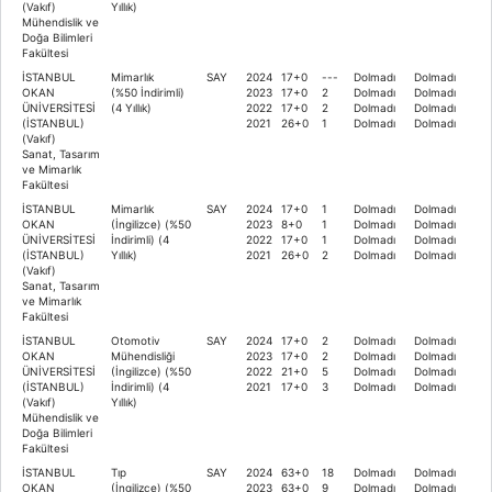
(Vakıf)
Yıllık)
Mühendislik ve
Doğa Bilimleri
Fakültesi
İSTANBUL
Mimarlık
SAY
2024
17+0
---
Dolmadı
Dolmadı
OKAN
(%50 İndirimli)
2023
17+0
2
Dolmadı
Dolmadı
ÜNİVERSİTESİ
(4 Yıllık)
2022
17+0
2
Dolmadı
Dolmadı
(İSTANBUL)
2021
26+0
1
Dolmadı
Dolmadı
(Vakıf)
Sanat, Tasarım
ve Mimarlık
Fakültesi
İSTANBUL
Mimarlık
SAY
2024
17+0
1
Dolmadı
Dolmadı
OKAN
(İngilizce) (%50
2023
8+0
1
Dolmadı
Dolmadı
ÜNİVERSİTESİ
İndirimli) (4
2022
17+0
1
Dolmadı
Dolmadı
(İSTANBUL)
Yıllık)
2021
26+0
2
Dolmadı
Dolmadı
(Vakıf)
Sanat, Tasarım
ve Mimarlık
Fakültesi
İSTANBUL
Otomotiv
SAY
2024
17+0
2
Dolmadı
Dolmadı
OKAN
Mühendisliği
2023
17+0
2
Dolmadı
Dolmadı
ÜNİVERSİTESİ
(İngilizce) (%50
2022
21+0
5
Dolmadı
Dolmadı
(İSTANBUL)
İndirimli) (4
2021
17+0
3
Dolmadı
Dolmadı
(Vakıf)
Yıllık)
Mühendislik ve
Doğa Bilimleri
Fakültesi
İSTANBUL
Tıp
SAY
2024
63+0
18
Dolmadı
Dolmadı
OKAN
(İngilizce) (%50
2023
63+0
9
Dolmadı
Dolmadı