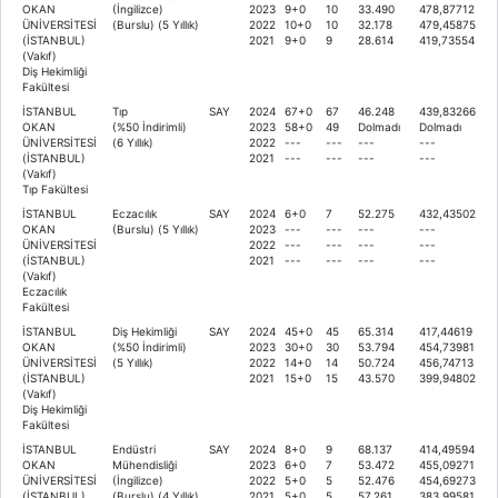
OKAN
(İngilizce)
2023
9+0
10
33.490
478,87712
ÜNİVERSİTESİ
(Burslu) (5 Yıllık)
2022
10+0
10
32.178
479,45875
(İSTANBUL)
2021
9+0
9
28.614
419,73554
(Vakıf)
Diş Hekimliği
Fakültesi
İSTANBUL
Tıp
SAY
2024
67+0
67
46.248
439,83266
OKAN
(%50 İndirimli)
2023
58+0
49
Dolmadı
Dolmadı
ÜNİVERSİTESİ
(6 Yıllık)
2022
---
---
---
---
(İSTANBUL)
2021
---
---
---
---
(Vakıf)
Tıp Fakültesi
İSTANBUL
Eczacılık
SAY
2024
6+0
7
52.275
432,43502
OKAN
(Burslu) (5 Yıllık)
2023
---
---
---
---
ÜNİVERSİTESİ
2022
---
---
---
---
(İSTANBUL)
2021
---
---
---
---
(Vakıf)
Eczacılık
Fakültesi
İSTANBUL
Diş Hekimliği
SAY
2024
45+0
45
65.314
417,44619
OKAN
(%50 İndirimli)
2023
30+0
30
53.794
454,73981
ÜNİVERSİTESİ
(5 Yıllık)
2022
14+0
14
50.724
456,74713
(İSTANBUL)
2021
15+0
15
43.570
399,94802
(Vakıf)
Diş Hekimliği
Fakültesi
İSTANBUL
Endüstri
SAY
2024
8+0
9
68.137
414,49594
OKAN
Mühendisliği
2023
6+0
7
53.472
455,09271
ÜNİVERSİTESİ
(İngilizce)
2022
5+0
5
52.476
454,69273
(İSTANBUL)
(Burslu) (4 Yıllık)
2021
5+0
5
57.261
383,99581