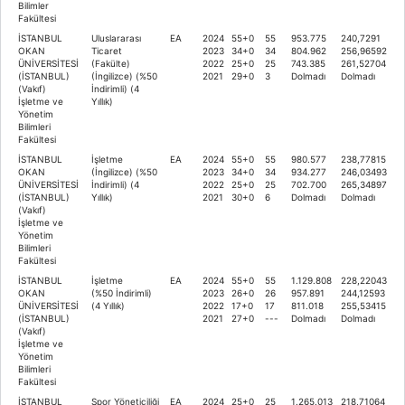
Bilimler
Fakültesi
İSTANBUL
Uluslararası
EA
2024
55+0
55
953.775
240,7291
OKAN
Ticaret
2023
34+0
34
804.962
256,96592
ÜNİVERSİTESİ
(Fakülte)
2022
25+0
25
743.385
261,52704
(İSTANBUL)
(İngilizce) (%50
2021
29+0
3
Dolmadı
Dolmadı
(Vakıf)
İndirimli) (4
İşletme ve
Yıllık)
Yönetim
Bilimleri
Fakültesi
İSTANBUL
İşletme
EA
2024
55+0
55
980.577
238,77815
OKAN
(İngilizce) (%50
2023
34+0
34
934.277
246,03493
ÜNİVERSİTESİ
İndirimli) (4
2022
25+0
25
702.700
265,34897
(İSTANBUL)
Yıllık)
2021
30+0
6
Dolmadı
Dolmadı
(Vakıf)
İşletme ve
Yönetim
Bilimleri
Fakültesi
İSTANBUL
İşletme
EA
2024
55+0
55
1.129.808
228,22043
OKAN
(%50 İndirimli)
2023
26+0
26
957.891
244,12593
ÜNİVERSİTESİ
(4 Yıllık)
2022
17+0
17
811.018
255,53415
(İSTANBUL)
2021
27+0
---
Dolmadı
Dolmadı
(Vakıf)
İşletme ve
Yönetim
Bilimleri
Fakültesi
İSTANBUL
Spor Yöneticiliği
EA
2024
25+0
25
1.265.013
218,71064