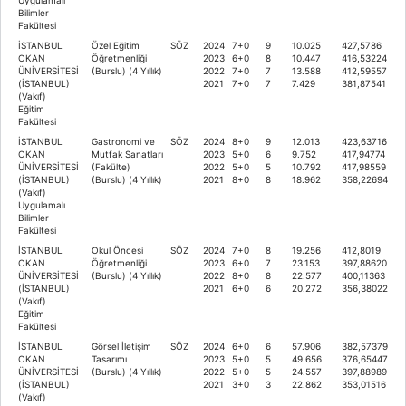
Bilimler
Fakültesi
İSTANBUL
Özel Eğitim
SÖZ
2024
7+0
9
10.025
427,5786
OKAN
Öğretmenliği
2023
6+0
8
10.447
416,53224
ÜNİVERSİTESİ
(Burslu) (4 Yıllık)
2022
7+0
7
13.588
412,59557
(İSTANBUL)
2021
7+0
7
7.429
381,87541
(Vakıf)
Eğitim
Fakültesi
İSTANBUL
Gastronomi ve
SÖZ
2024
8+0
9
12.013
423,63716
OKAN
Mutfak Sanatları
2023
5+0
6
9.752
417,94774
ÜNİVERSİTESİ
(Fakülte)
2022
5+0
5
10.792
417,98559
(İSTANBUL)
(Burslu) (4 Yıllık)
2021
8+0
8
18.962
358,22694
(Vakıf)
Uygulamalı
Bilimler
Fakültesi
İSTANBUL
Okul Öncesi
SÖZ
2024
7+0
8
19.256
412,8019
OKAN
Öğretmenliği
2023
6+0
7
23.153
397,88620
ÜNİVERSİTESİ
(Burslu) (4 Yıllık)
2022
8+0
8
22.577
400,11363
(İSTANBUL)
2021
6+0
6
20.272
356,38022
(Vakıf)
Eğitim
Fakültesi
İSTANBUL
Görsel İletişim
SÖZ
2024
6+0
6
57.906
382,57379
OKAN
Tasarımı
2023
5+0
5
49.656
376,65447
ÜNİVERSİTESİ
(Burslu) (4 Yıllık)
2022
5+0
5
24.557
397,88989
(İSTANBUL)
2021
3+0
3
22.862
353,01516
(Vakıf)