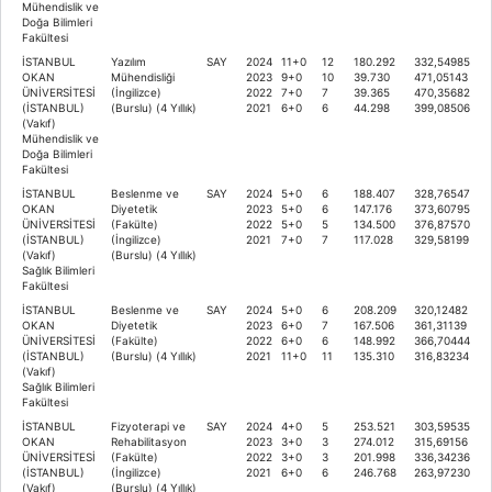
Mühendislik ve
Doğa Bilimleri
Fakültesi
İSTANBUL
Yazılım
SAY
2024
11+0
12
180.292
332,54985
OKAN
Mühendisliği
2023
9+0
10
39.730
471,05143
ÜNİVERSİTESİ
(İngilizce)
2022
7+0
7
39.365
470,35682
(İSTANBUL)
(Burslu) (4 Yıllık)
2021
6+0
6
44.298
399,08506
(Vakıf)
Mühendislik ve
Doğa Bilimleri
Fakültesi
İSTANBUL
Beslenme ve
SAY
2024
5+0
6
188.407
328,76547
OKAN
Diyetetik
2023
5+0
6
147.176
373,60795
ÜNİVERSİTESİ
(Fakülte)
2022
5+0
5
134.500
376,87570
(İSTANBUL)
(İngilizce)
2021
7+0
7
117.028
329,58199
(Vakıf)
(Burslu) (4 Yıllık)
Sağlık Bilimleri
Fakültesi
İSTANBUL
Beslenme ve
SAY
2024
5+0
6
208.209
320,12482
OKAN
Diyetetik
2023
6+0
7
167.506
361,31139
ÜNİVERSİTESİ
(Fakülte)
2022
6+0
6
148.992
366,70444
(İSTANBUL)
(Burslu) (4 Yıllık)
2021
11+0
11
135.310
316,83234
(Vakıf)
Sağlık Bilimleri
Fakültesi
İSTANBUL
Fizyoterapi ve
SAY
2024
4+0
5
253.521
303,59535
OKAN
Rehabilitasyon
2023
3+0
3
274.012
315,69156
ÜNİVERSİTESİ
(Fakülte)
2022
3+0
3
201.998
336,34236
(İSTANBUL)
(İngilizce)
2021
6+0
6
246.768
263,97230
(Vakıf)
(Burslu) (4 Yıllık)