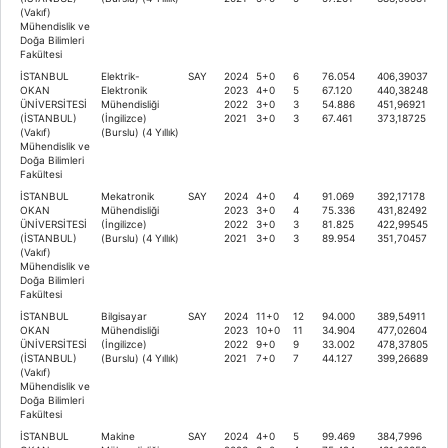
(Vakıf)
Mühendislik ve
Doğa Bilimleri
Fakültesi
İSTANBUL
Elektrik-
SAY
2024
5+0
6
76.054
406,39037
OKAN
Elektronik
2023
4+0
5
67.120
440,38248
ÜNİVERSİTESİ
Mühendisliği
2022
3+0
3
54.886
451,96921
(İSTANBUL)
(İngilizce)
2021
3+0
3
67.461
373,18725
(Vakıf)
(Burslu) (4 Yıllık)
Mühendislik ve
Doğa Bilimleri
Fakültesi
İSTANBUL
Mekatronik
SAY
2024
4+0
4
91.069
392,17178
OKAN
Mühendisliği
2023
3+0
4
75.336
431,82492
ÜNİVERSİTESİ
(İngilizce)
2022
3+0
3
81.825
422,99545
(İSTANBUL)
(Burslu) (4 Yıllık)
2021
3+0
3
89.954
351,70457
(Vakıf)
Mühendislik ve
Doğa Bilimleri
Fakültesi
İSTANBUL
Bilgisayar
SAY
2024
11+0
12
94.000
389,54911
OKAN
Mühendisliği
2023
10+0
11
34.904
477,02604
ÜNİVERSİTESİ
(İngilizce)
2022
9+0
9
33.002
478,37805
(İSTANBUL)
(Burslu) (4 Yıllık)
2021
7+0
7
44.127
399,26689
(Vakıf)
Mühendislik ve
Doğa Bilimleri
Fakültesi
İSTANBUL
Makine
SAY
2024
4+0
5
99.469
384,7996