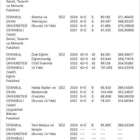
Sanat, Tasarım
ve Mimarlık
Fakültesi
İSTANBUL
Sinema ve
SÖZ
2024
4+0
5
80.182
371,46432
OKAN
Televizyon
2023
4+0
4
63.587
368,93337
ÜNİVERSİTESİ
(Burslu) (4 Yıllık)
2022
4+0
4
51.885
376,29828
(İSTANBUL)
2021
3+0
3
47.335
330,95865
(Vakıf)
Sanat, Tasarım
ve Mimarlık
Fakültesi
İSTANBUL
Özel Eğitim
SÖZ
2024
42+0
42
84.561
369,58617
OKAN
Öğretmenliği
2023
43+0
43
83.844
359,71676
ÜNİVERSİTESİ
(%50 İndirimli)
2022
42+0
42
99.139
354,16380
(İSTANBUL)
(4 Yıllık)
2021
42+0
42
101.093
304,53316
(Vakıf)
Eğitim
Fakültesi
İSTANBUL
Halkla İlişkiler ve
SÖZ
2024
5+0
6
85.632
369,14305
OKAN
Reklamcılık
2023
5+0
5
103.444
352,24631
ÜNİVERSİTESİ
(Fakülte)
2022
5+0
5
68.808
366,99028
(İSTANBUL)
(Burslu) (4 Yıllık)
2021
4+0
4
78.001
314,08184
(Vakıf)
Uygulamalı
Bilimler
Fakültesi
İSTANBUL
Yeni Medya ve
SÖZ
2024
4+0
6
85.892
369,02346
OKAN
İletişim
2023
---
---
---
---
ÜNİVERSİTESİ
(Burslu) (4 Yıllık)
2022
---
---
---
---
(İSTANBUL)
2021
---
---
---
---