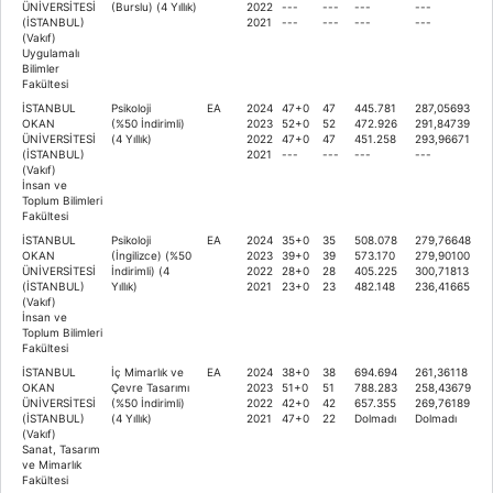
ÜNİVERSİTESİ
(Burslu) (4 Yıllık)
2022
---
---
---
---
(İSTANBUL)
2021
---
---
---
---
(Vakıf)
Uygulamalı
Bilimler
Fakültesi
İSTANBUL
Psikoloji
EA
2024
47+0
47
445.781
287,05693
OKAN
(%50 İndirimli)
2023
52+0
52
472.926
291,84739
ÜNİVERSİTESİ
(4 Yıllık)
2022
47+0
47
451.258
293,96671
(İSTANBUL)
2021
---
---
---
---
(Vakıf)
İnsan ve
Toplum Bilimleri
Fakültesi
İSTANBUL
Psikoloji
EA
2024
35+0
35
508.078
279,76648
OKAN
(İngilizce) (%50
2023
39+0
39
573.170
279,90100
ÜNİVERSİTESİ
İndirimli) (4
2022
28+0
28
405.225
300,71813
(İSTANBUL)
Yıllık)
2021
23+0
23
482.148
236,41665
(Vakıf)
İnsan ve
Toplum Bilimleri
Fakültesi
İSTANBUL
İç Mimarlık ve
EA
2024
38+0
38
694.694
261,36118
OKAN
Çevre Tasarımı
2023
51+0
51
788.283
258,43679
ÜNİVERSİTESİ
(%50 İndirimli)
2022
42+0
42
657.355
269,76189
(İSTANBUL)
(4 Yıllık)
2021
47+0
22
Dolmadı
Dolmadı
(Vakıf)
Sanat, Tasarım
ve Mimarlık
Fakültesi