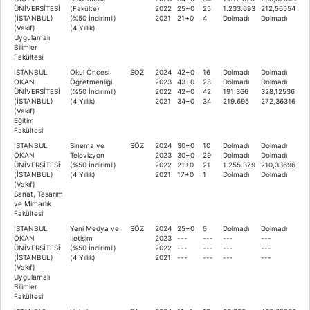
ÜNİVERSİTESİ
(Fakülte)
2022
25+0
25
1.233.693
212,56554
(İSTANBUL)
(%50 İndirimli)
2021
21+0
4
Dolmadı
Dolmadı
(Vakıf)
(4 Yıllık)
Uygulamalı
Bilimler
Fakültesi
İSTANBUL
Okul Öncesi
SÖZ
2024
42+0
16
Dolmadı
Dolmadı
OKAN
Öğretmenliği
2023
43+0
28
Dolmadı
Dolmadı
ÜNİVERSİTESİ
(%50 İndirimli)
2022
42+0
42
191.366
328,12536
(İSTANBUL)
(4 Yıllık)
2021
34+0
34
219.695
272,36316
(Vakıf)
Eğitim
Fakültesi
İSTANBUL
Sinema ve
SÖZ
2024
30+0
10
Dolmadı
Dolmadı
OKAN
Televizyon
2023
30+0
29
Dolmadı
Dolmadı
ÜNİVERSİTESİ
(%50 İndirimli)
2022
21+0
21
1.255.379
210,33696
(İSTANBUL)
(4 Yıllık)
2021
17+0
1
Dolmadı
Dolmadı
(Vakıf)
Sanat, Tasarım
ve Mimarlık
Fakültesi
İSTANBUL
Yeni Medya ve
SÖZ
2024
25+0
5
Dolmadı
Dolmadı
OKAN
İletişim
2023
---
---
---
---
ÜNİVERSİTESİ
(%50 İndirimli)
2022
---
---
---
---
(İSTANBUL)
(4 Yıllık)
2021
---
---
---
---
(Vakıf)
Uygulamalı
Bilimler
Fakültesi