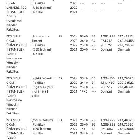
OKAN
(Fakülte)
2023
---
---
---
---
ÜNİVERSİTESİ
(%50 İndirimli)
2022
---
---
---
---
(İSTANBUL)
(4 Yıllık)
2021
---
---
---
---
(Vakıf)
Uygulamalı
Bilimler
Fakültesi
İSTANBUL
Uluslararası
EA
2024
55+0
55
1.282.895
217,43913
OKAN
Ticaret
2023
34+0
34
974.718
242,80456
ÜNİVERSİTESİ
(Fakülte)
2022
25+0
25
905.751
247,73469
(İSTANBUL)
(%50 İndirimli)
2021
20+0
---
Dolmadı
Dolmadı
(Vakıf)
(4 Yıllık)
İşletme ve
Yönetim
Bilimleri
Fakültesi
İSTANBUL
Lojistik Yönetimi
EA
2024
55+0
55
1.334.135
213,76873
OKAN
(Fakülte)
2023
34+0
34
1.113.469
232,28522
ÜNİVERSİTESİ
(İngilizce) (%50
2022
25+0
25
986.517
241,48694
(İSTANBUL)
İndirimli) (4
2021
17+0
---
Dolmadı
Dolmadı
(Vakıf)
Yıllık)
İşletme ve
Yönetim
Bilimleri
Fakültesi
İSTANBUL
Çocuk Gelişimi
EA
2024
25+0
25
1.339.222
213,40823
OKAN
(Fakülte)
2023
26+0
26
1.289.893
219,72560
ÜNİVERSİTESİ
(%50 İndirimli)
2022
17+0
17
960.693
243,43664
(İSTANBUL)
(4 Yıllık)
2021
34+0
1
Dolmadı
Dolmadı
(Vakıf)