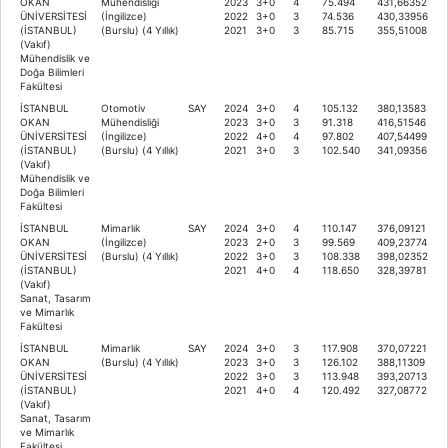
OKAN
Mühendisliği
2023
3+0
4
75.494
431,66352
ÜNİVERSİTESİ
(İngilizce)
2022
3+0
3
74.536
430,33956
(İSTANBUL)
(Burslu) (4 Yıllık)
2021
3+0
3
85.715
355,51008
(Vakıf)
Mühendislik ve
Doğa Bilimleri
Fakültesi
İSTANBUL
Otomotiv
SAY
2024
3+0
4
105.132
380,13583
OKAN
Mühendisliği
2023
3+0
3
91.318
416,51546
ÜNİVERSİTESİ
(İngilizce)
2022
4+0
4
97.802
407,54499
(İSTANBUL)
(Burslu) (4 Yıllık)
2021
3+0
3
102.540
341,09356
(Vakıf)
Mühendislik ve
Doğa Bilimleri
Fakültesi
İSTANBUL
Mimarlık
SAY
2024
3+0
4
110.147
376,09121
OKAN
(İngilizce)
2023
2+0
3
99.569
409,23774
ÜNİVERSİTESİ
(Burslu) (4 Yıllık)
2022
3+0
3
108.338
398,02352
(İSTANBUL)
2021
4+0
4
118.650
328,39781
(Vakıf)
Sanat, Tasarım
ve Mimarlık
Fakültesi
İSTANBUL
Mimarlık
SAY
2024
3+0
3
117.908
370,07221
OKAN
(Burslu) (4 Yıllık)
2023
3+0
3
126.102
388,11309
ÜNİVERSİTESİ
2022
3+0
3
113.948
393,20713
(İSTANBUL)
2021
4+0
4
120.492
327,08772
(Vakıf)
Sanat, Tasarım
ve Mimarlık
Fakültesi