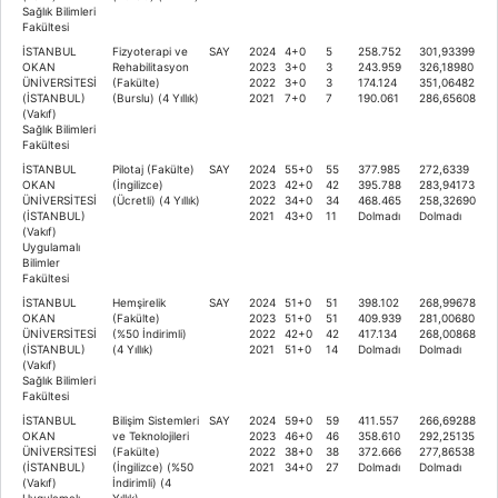
Sağlık Bilimleri
Fakültesi
İSTANBUL
Fizyoterapi ve
SAY
2024
4+0
5
258.752
301,93399
OKAN
Rehabilitasyon
2023
3+0
3
243.959
326,18980
ÜNİVERSİTESİ
(Fakülte)
2022
3+0
3
174.124
351,06482
(İSTANBUL)
(Burslu) (4 Yıllık)
2021
7+0
7
190.061
286,65608
(Vakıf)
Sağlık Bilimleri
Fakültesi
İSTANBUL
Pilotaj (Fakülte)
SAY
2024
55+0
55
377.985
272,6339
OKAN
(İngilizce)
2023
42+0
42
395.788
283,94173
ÜNİVERSİTESİ
(Ücretli) (4 Yıllık)
2022
34+0
34
468.465
258,32690
(İSTANBUL)
2021
43+0
11
Dolmadı
Dolmadı
(Vakıf)
Uygulamalı
Bilimler
Fakültesi
İSTANBUL
Hemşirelik
SAY
2024
51+0
51
398.102
268,99678
OKAN
(Fakülte)
2023
51+0
51
409.939
281,00680
ÜNİVERSİTESİ
(%50 İndirimli)
2022
42+0
42
417.134
268,00868
(İSTANBUL)
(4 Yıllık)
2021
51+0
14
Dolmadı
Dolmadı
(Vakıf)
Sağlık Bilimleri
Fakültesi
İSTANBUL
Bilişim Sistemleri
SAY
2024
59+0
59
411.557
266,69288
OKAN
ve Teknolojileri
2023
46+0
46
358.610
292,25135
ÜNİVERSİTESİ
(Fakülte)
2022
38+0
38
372.666
277,86538
(İSTANBUL)
(İngilizce) (%50
2021
34+0
27
Dolmadı
Dolmadı
(Vakıf)
İndirimli) (4
Uygulamalı
Yıllık)