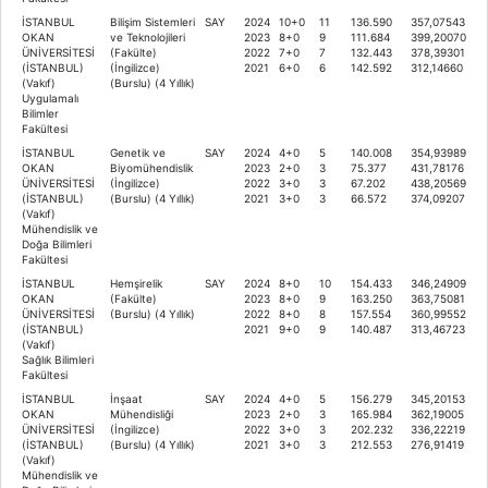
İSTANBUL
Bilişim Sistemleri
SAY
2024
10+0
11
136.590
357,07543
OKAN
ve Teknolojileri
2023
8+0
9
111.684
399,20070
ÜNİVERSİTESİ
(Fakülte)
2022
7+0
7
132.443
378,39301
(İSTANBUL)
(İngilizce)
2021
6+0
6
142.592
312,14660
(Vakıf)
(Burslu) (4 Yıllık)
Uygulamalı
Bilimler
Fakültesi
İSTANBUL
Genetik ve
SAY
2024
4+0
5
140.008
354,93989
OKAN
Biyomühendislik
2023
2+0
3
75.377
431,78176
ÜNİVERSİTESİ
(İngilizce)
2022
3+0
3
67.202
438,20569
(İSTANBUL)
(Burslu) (4 Yıllık)
2021
3+0
3
66.572
374,09207
(Vakıf)
Mühendislik ve
Doğa Bilimleri
Fakültesi
İSTANBUL
Hemşirelik
SAY
2024
8+0
10
154.433
346,24909
OKAN
(Fakülte)
2023
8+0
9
163.250
363,75081
ÜNİVERSİTESİ
(Burslu) (4 Yıllık)
2022
8+0
8
157.554
360,99552
(İSTANBUL)
2021
9+0
9
140.487
313,46723
(Vakıf)
Sağlık Bilimleri
Fakültesi
İSTANBUL
İnşaat
SAY
2024
4+0
5
156.279
345,20153
OKAN
Mühendisliği
2023
2+0
3
165.984
362,19005
ÜNİVERSİTESİ
(İngilizce)
2022
3+0
3
202.232
336,22219
(İSTANBUL)
(Burslu) (4 Yıllık)
2021
3+0
3
212.553
276,91419
(Vakıf)
Mühendislik ve