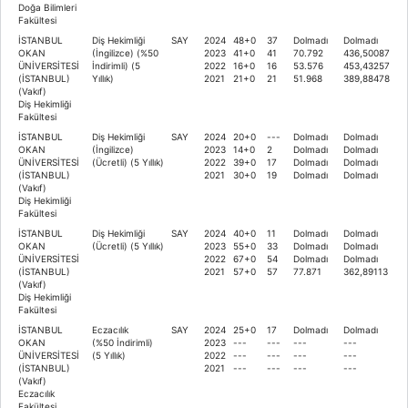
Doğa Bilimleri
Fakültesi
İSTANBUL
Diş Hekimliği
SAY
2024
48+0
37
Dolmadı
Dolmadı
OKAN
(İngilizce) (%50
2023
41+0
41
70.792
436,50087
ÜNİVERSİTESİ
İndirimli) (5
2022
16+0
16
53.576
453,43257
(İSTANBUL)
Yıllık)
2021
21+0
21
51.968
389,88478
(Vakıf)
Diş Hekimliği
Fakültesi
İSTANBUL
Diş Hekimliği
SAY
2024
20+0
---
Dolmadı
Dolmadı
OKAN
(İngilizce)
2023
14+0
2
Dolmadı
Dolmadı
ÜNİVERSİTESİ
(Ücretli) (5 Yıllık)
2022
39+0
17
Dolmadı
Dolmadı
(İSTANBUL)
2021
30+0
19
Dolmadı
Dolmadı
(Vakıf)
Diş Hekimliği
Fakültesi
İSTANBUL
Diş Hekimliği
SAY
2024
40+0
11
Dolmadı
Dolmadı
OKAN
(Ücretli) (5 Yıllık)
2023
55+0
33
Dolmadı
Dolmadı
ÜNİVERSİTESİ
2022
67+0
54
Dolmadı
Dolmadı
(İSTANBUL)
2021
57+0
57
77.871
362,89113
(Vakıf)
Diş Hekimliği
Fakültesi
İSTANBUL
Eczacılık
SAY
2024
25+0
17
Dolmadı
Dolmadı
OKAN
(%50 İndirimli)
2023
---
---
---
---
ÜNİVERSİTESİ
(5 Yıllık)
2022
---
---
---
---
(İSTANBUL)
2021
---
---
---
---
(Vakıf)
Eczacılık
Fakültesi