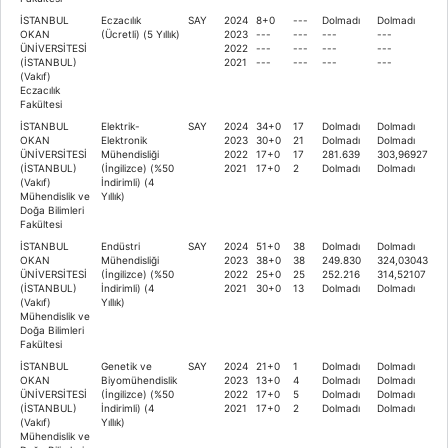
İSTANBUL
Eczacılık
SAY
2024
8+0
---
Dolmadı
Dolmadı
OKAN
(Ücretli) (5 Yıllık)
2023
---
---
---
---
ÜNİVERSİTESİ
2022
---
---
---
---
(İSTANBUL)
2021
---
---
---
---
(Vakıf)
Eczacılık
Fakültesi
İSTANBUL
Elektrik-
SAY
2024
34+0
17
Dolmadı
Dolmadı
OKAN
Elektronik
2023
30+0
21
Dolmadı
Dolmadı
ÜNİVERSİTESİ
Mühendisliği
2022
17+0
17
281.639
303,96927
(İSTANBUL)
(İngilizce) (%50
2021
17+0
2
Dolmadı
Dolmadı
(Vakıf)
İndirimli) (4
Mühendislik ve
Yıllık)
Doğa Bilimleri
Fakültesi
İSTANBUL
Endüstri
SAY
2024
51+0
38
Dolmadı
Dolmadı
OKAN
Mühendisliği
2023
38+0
38
249.830
324,03043
ÜNİVERSİTESİ
(İngilizce) (%50
2022
25+0
25
252.216
314,52107
(İSTANBUL)
İndirimli) (4
2021
30+0
13
Dolmadı
Dolmadı
(Vakıf)
Yıllık)
Mühendislik ve
Doğa Bilimleri
Fakültesi
İSTANBUL
Genetik ve
SAY
2024
21+0
1
Dolmadı
Dolmadı
OKAN
Biyomühendislik
2023
13+0
4
Dolmadı
Dolmadı
ÜNİVERSİTESİ
(İngilizce) (%50
2022
17+0
5
Dolmadı
Dolmadı
(İSTANBUL)
İndirimli) (4
2021
17+0
2
Dolmadı
Dolmadı
(Vakıf)
Yıllık)
Mühendislik ve