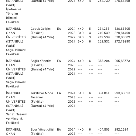
(İSTANBUL)
(Burslu) (4 Yıllık)
2021
4+0
4
262.730
270,68398
(Vakıf)
İşletme ve
Yönetim
Bilimleri
Fakültesi
İSTANBUL
Çocuk Gelişimi
EA
2024
4+0
5
231.283
320,85305
OKAN
(Fakülte)
2023
3+0
4
240.539
329,84409
ÜNİVERSİTESİ
(Burslu) (4 Yıllık)
2022
3+0
3
249.539
330,03309
(İSTANBUL)
2021
6+0
6
252.532
272,79390
(Vakıf)
Sağlık Bilimleri
Fakültesi
İSTANBUL
Sağlık Yönetimi
EA
2024
4+0
6
378.204
295,88773
OKAN
(Fakülte)
2023
---
---
---
---
ÜNİVERSİTESİ
(Burslu) (4 Yıllık)
2022
---
---
---
---
(İSTANBUL)
2021
---
---
---
---
(Vakıf)
Sağlık Bilimleri
Fakültesi
İSTANBUL
Tekstil ve Moda
EA
2024
5+0
6
394.814
293,60819
OKAN
Tasarımı
2023
---
---
---
---
ÜNİVERSİTESİ
(Fakülte)
2022
---
---
---
---
(İSTANBUL)
(Burslu) (4 Yıllık)
2021
---
---
---
---
(Vakıf)
Sanat, Tasarım
ve Mimarlık
Fakültesi
İSTANBUL
Spor Yöneticiliği
EA
2024
4+0
6
404.803
292,2624
OKAN
(Fakülte)
2023
---
---
---
---