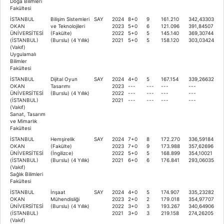
Doğa Bilimleri
Fakültesi
İSTANBUL
Bilişim Sistemleri
SAY
2024
8+0
9
161.210
342,43303
OKAN
ve Teknolojileri
2023
5+0
6
121.096
391,84507
ÜNİVERSİTESİ
(Fakülte)
2022
5+0
5
145.140
369,30744
(İSTANBUL)
(Burslu) (4 Yıllık)
2021
5+0
5
158.120
303,03424
(Vakıf)
Uygulamalı
Bilimler
Fakültesi
İSTANBUL
Dijital Oyun
SAY
2024
4+0
5
167.154
339,26632
OKAN
Tasarımı
2023
---
---
---
---
ÜNİVERSİTESİ
(Burslu) (4 Yıllık)
2022
---
---
---
---
(İSTANBUL)
2021
---
---
---
---
(Vakıf)
Sanat, Tasarım
ve Mimarlık
Fakültesi
İSTANBUL
Hemşirelik
SAY
2024
7+0
8
172.270
336,59184
OKAN
(Fakülte)
2023
7+0
9
173.988
357,62696
ÜNİVERSİTESİ
(İngilizce)
2022
5+0
5
168.899
354,10021
(İSTANBUL)
(Burslu) (4 Yıllık)
2021
6+0
6
176.841
293,06035
(Vakıf)
Sağlık Bilimleri
Fakültesi
İSTANBUL
İnşaat
SAY
2024
4+0
5
174.907
335,23282
OKAN
Mühendisliği
2023
2+0
2
179.018
354,97707
ÜNİVERSİTESİ
(Burslu) (4 Yıllık)
2022
3+0
3
193.267
340,64906
(İSTANBUL)
2021
3+0
3
219.158
274,26205
(Vakıf)