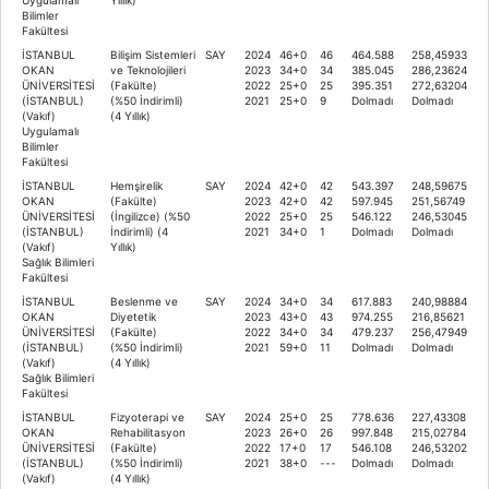
Bilimler
Fakültesi
İSTANBUL
Bilişim Sistemleri
SAY
2024
46+0
46
464.588
258,45933
OKAN
ve Teknolojileri
2023
34+0
34
385.045
286,23624
ÜNİVERSİTESİ
(Fakülte)
2022
25+0
25
395.351
272,63204
(İSTANBUL)
(%50 İndirimli)
2021
25+0
9
Dolmadı
Dolmadı
(Vakıf)
(4 Yıllık)
Uygulamalı
Bilimler
Fakültesi
İSTANBUL
Hemşirelik
SAY
2024
42+0
42
543.397
248,59675
OKAN
(Fakülte)
2023
42+0
42
597.945
251,56749
ÜNİVERSİTESİ
(İngilizce) (%50
2022
25+0
25
546.122
246,53045
(İSTANBUL)
İndirimli) (4
2021
34+0
1
Dolmadı
Dolmadı
(Vakıf)
Yıllık)
Sağlık Bilimleri
Fakültesi
İSTANBUL
Beslenme ve
SAY
2024
34+0
34
617.883
240,98884
OKAN
Diyetetik
2023
43+0
43
974.255
216,85621
ÜNİVERSİTESİ
(Fakülte)
2022
34+0
34
479.237
256,47949
(İSTANBUL)
(%50 İndirimli)
2021
59+0
11
Dolmadı
Dolmadı
(Vakıf)
(4 Yıllık)
Sağlık Bilimleri
Fakültesi
İSTANBUL
Fizyoterapi ve
SAY
2024
25+0
25
778.636
227,43308
OKAN
Rehabilitasyon
2023
26+0
26
997.848
215,02784
ÜNİVERSİTESİ
(Fakülte)
2022
17+0
17
546.108
246,53202
(İSTANBUL)
(%50 İndirimli)
2021
38+0
---
Dolmadı
Dolmadı
(Vakıf)
(4 Yıllık)