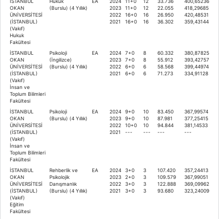
İSTANBUL
Hukuk
EA
2024
11+0
12
33.736
400,65236
OKAN
(Burslu) (4 Yıllık)
2023
11+0
12
22.055
418,29685
ÜNİVERSİTESİ
2022
16+0
16
26.950
420,48531
(İSTANBUL)
2021
16+0
16
36.302
359,43144
(Vakıf)
Hukuk
Fakültesi
İSTANBUL
Psikoloji
EA
2024
7+0
8
60.332
380,87825
OKAN
(İngilizce)
2023
7+0
8
55.912
393,42757
ÜNİVERSİTESİ
(Burslu) (4 Yıllık)
2022
6+0
6
58.568
399,44974
(İSTANBUL)
2021
6+0
6
71.273
334,91128
(Vakıf)
İnsan ve
Toplum Bilimleri
Fakültesi
İSTANBUL
Psikoloji
EA
2024
9+0
10
83.450
367,99574
OKAN
(Burslu) (4 Yıllık)
2023
9+0
10
87.981
377,25415
ÜNİVERSİTESİ
2022
10+0
10
94.844
381,14533
(İSTANBUL)
2021
---
---
---
---
(Vakıf)
İnsan ve
Toplum Bilimleri
Fakültesi
İSTANBUL
Rehberlik ve
EA
2024
3+0
3
107.420
357,24413
OKAN
Psikolojik
2023
2+0
3
109.579
367,99051
ÜNİVERSİTESİ
Danışmanlık
2022
3+0
3
122.888
369,09962
(İSTANBUL)
(Burslu) (4 Yıllık)
2021
3+0
3
93.680
323,24009
(Vakıf)
Eğitim
Fakültesi