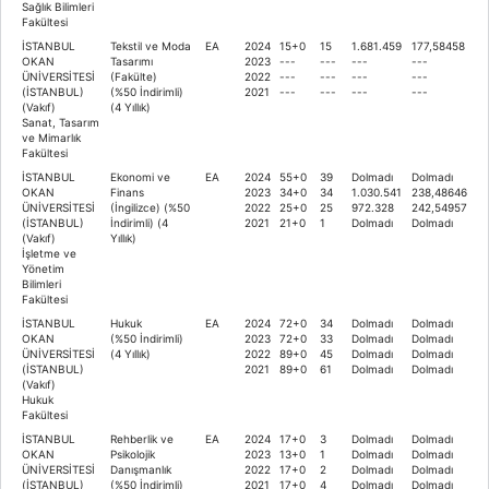
Sağlık Bilimleri
Fakültesi
İSTANBUL
Tekstil ve Moda
EA
2024
15+0
15
1.681.459
177,58458
OKAN
Tasarımı
2023
---
---
---
---
ÜNİVERSİTESİ
(Fakülte)
2022
---
---
---
---
(İSTANBUL)
(%50 İndirimli)
2021
---
---
---
---
(Vakıf)
(4 Yıllık)
Sanat, Tasarım
ve Mimarlık
Fakültesi
İSTANBUL
Ekonomi ve
EA
2024
55+0
39
Dolmadı
Dolmadı
OKAN
Finans
2023
34+0
34
1.030.541
238,48646
ÜNİVERSİTESİ
(İngilizce) (%50
2022
25+0
25
972.328
242,54957
(İSTANBUL)
İndirimli) (4
2021
21+0
1
Dolmadı
Dolmadı
(Vakıf)
Yıllık)
İşletme ve
Yönetim
Bilimleri
Fakültesi
İSTANBUL
Hukuk
EA
2024
72+0
34
Dolmadı
Dolmadı
OKAN
(%50 İndirimli)
2023
72+0
33
Dolmadı
Dolmadı
ÜNİVERSİTESİ
(4 Yıllık)
2022
89+0
45
Dolmadı
Dolmadı
(İSTANBUL)
2021
89+0
61
Dolmadı
Dolmadı
(Vakıf)
Hukuk
Fakültesi
İSTANBUL
Rehberlik ve
EA
2024
17+0
3
Dolmadı
Dolmadı
OKAN
Psikolojik
2023
13+0
1
Dolmadı
Dolmadı
ÜNİVERSİTESİ
Danışmanlık
2022
17+0
2
Dolmadı
Dolmadı
(İSTANBUL)
(%50 İndirimli)
2021
17+0
4
Dolmadı
Dolmadı