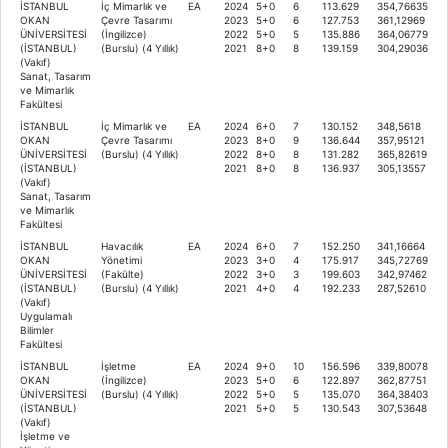
İSTANBUL
İç Mimarlık ve
EA
2024
5+0
6
113.629
354,76635
OKAN
Çevre Tasarımı
2023
5+0
6
127.753
361,12969
ÜNİVERSİTESİ
(İngilizce)
2022
5+0
5
135.886
364,06779
(İSTANBUL)
(Burslu) (4 Yıllık)
2021
8+0
8
139.159
304,29036
(Vakıf)
Sanat, Tasarım
ve Mimarlık
Fakültesi
İSTANBUL
İç Mimarlık ve
EA
2024
6+0
7
130.152
348,5618
OKAN
Çevre Tasarımı
2023
8+0
9
136.644
357,95121
ÜNİVERSİTESİ
(Burslu) (4 Yıllık)
2022
8+0
8
131.282
365,82619
(İSTANBUL)
2021
8+0
8
136.937
305,13557
(Vakıf)
Sanat, Tasarım
ve Mimarlık
Fakültesi
İSTANBUL
Havacılık
EA
2024
6+0
7
152.250
341,16664
OKAN
Yönetimi
2023
3+0
4
175.917
345,72769
ÜNİVERSİTESİ
(Fakülte)
2022
3+0
3
199.603
342,97462
(İSTANBUL)
(Burslu) (4 Yıllık)
2021
4+0
4
192.233
287,52610
(Vakıf)
Uygulamalı
Bilimler
Fakültesi
İSTANBUL
İşletme
EA
2024
9+0
10
156.596
339,80078
OKAN
(İngilizce)
2023
5+0
6
122.897
362,87751
ÜNİVERSİTESİ
(Burslu) (4 Yıllık)
2022
5+0
5
135.070
364,38403
(İSTANBUL)
2021
5+0
5
130.543
307,53648
(Vakıf)
İşletme ve