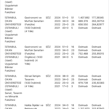
(Vakıf)
Uygulamalı
Bilimler
Fakültesi
İSTANBUL
Gastronomi ve
SÖZ
2024
51+0
51
1.407.892
177,39345
OKAN
Mutfak Sanatları
2023
34+0
34
669.376
263,30753
ÜNİVERSİTESİ
(Fakülte)
2022
25+0
25
658.550
264,82977
(İSTANBUL)
(%50 İndirimli)
2021
43+0
5
Dolmadı
Dolmadı
(Vakıf)
(4 Yıllık)
Uygulamalı
Bilimler
Fakültesi
İSTANBUL
Gastronomi ve
SÖZ
2024
51+0
16
Dolmadı
Dolmadı
OKAN
Mutfak Sanatları
2023
34+0
23
Dolmadı
Dolmadı
ÜNİVERSİTESİ
(Fakülte)
2022
25+0
25
752.468
255,95015
(İSTANBUL)
(İngilizce) (%50
2021
34+0
5
Dolmadı
Dolmadı
(Vakıf)
İndirimli) (4
Uygulamalı
Yıllık)
Bilimler
Fakültesi
İSTANBUL
Görsel İletişim
SÖZ
2024
38+0
20
Dolmadı
Dolmadı
OKAN
Tasarımı
2023
34+0
25
Dolmadı
Dolmadı
ÜNİVERSİTESİ
(%50 İndirimli)
2022
25+0
25
979.739
235,92383
(İSTANBUL)
(4 Yıllık)
2021
17+0
3
Dolmadı
Dolmadı
(Vakıf)
Sanat, Tasarım
ve Mimarlık
Fakültesi
İSTANBUL
Halkla İlişkiler ve
SÖZ
2024
34+0
18
Dolmadı
Dolmadı
OKAN
Reklamcılık
2023
34+0
34
1.312.870
203,87943