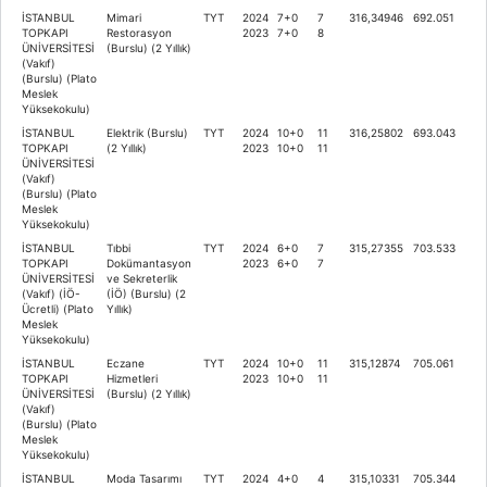
İSTANBUL
Mimari
TYT
2024
7+0
7
316,34946
692.051
TOPKAPI
Restorasyon
2023
7+0
8
ÜNİVERSİTESİ
(Burslu) (2 Yıllık)
(Vakıf)
(Burslu) (Plato
Meslek
Yüksekokulu)
İSTANBUL
Elektrik (Burslu)
TYT
2024
10+0
11
316,25802
693.043
TOPKAPI
(2 Yıllık)
2023
10+0
11
ÜNİVERSİTESİ
(Vakıf)
(Burslu) (Plato
Meslek
Yüksekokulu)
İSTANBUL
Tıbbi
TYT
2024
6+0
7
315,27355
703.533
TOPKAPI
Dokümantasyon
2023
6+0
7
ÜNİVERSİTESİ
ve Sekreterlik
(Vakıf) (İÖ-
(İÖ) (Burslu) (2
Ücretli) (Plato
Yıllık)
Meslek
Yüksekokulu)
İSTANBUL
Eczane
TYT
2024
10+0
11
315,12874
705.061
TOPKAPI
Hizmetleri
2023
10+0
11
ÜNİVERSİTESİ
(Burslu) (2 Yıllık)
(Vakıf)
(Burslu) (Plato
Meslek
Yüksekokulu)
İSTANBUL
Moda Tasarımı
TYT
2024
4+0
4
315,10331
705.344