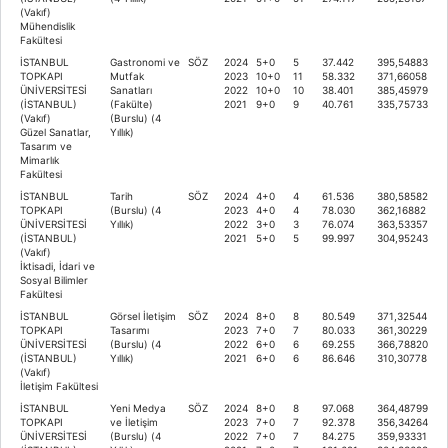
(Vakıf)
Mühendislik
Fakültesi
İSTANBUL
Gastronomi ve
SÖZ
2024
5+0
5
37.442
395,54883
TOPKAPI
Mutfak
2023
10+0
11
58.332
371,66058
ÜNİVERSİTESİ
Sanatları
2022
10+0
10
38.401
385,45979
(İSTANBUL)
(Fakülte)
2021
9+0
9
40.761
335,75733
(Vakıf)
(Burslu) (4
Güzel Sanatlar,
Yıllık)
Tasarım ve
Mimarlık
Fakültesi
İSTANBUL
Tarih
SÖZ
2024
4+0
4
61.536
380,58582
TOPKAPI
(Burslu) (4
2023
4+0
4
78.030
362,16882
ÜNİVERSİTESİ
Yıllık)
2022
3+0
3
76.074
363,53357
(İSTANBUL)
2021
5+0
5
99.997
304,95243
(Vakıf)
İktisadi, İdari ve
Sosyal Bilimler
Fakültesi
İSTANBUL
Görsel İletişim
SÖZ
2024
8+0
8
80.549
371,32544
TOPKAPI
Tasarımı
2023
7+0
7
80.033
361,30229
ÜNİVERSİTESİ
(Burslu) (4
2022
6+0
6
69.255
366,78820
(İSTANBUL)
Yıllık)
2021
6+0
6
86.646
310,30778
(Vakıf)
İletişim Fakültesi
İSTANBUL
Yeni Medya
SÖZ
2024
8+0
8
97.068
364,48799
TOPKAPI
ve İletişim
2023
7+0
7
92.378
356,34264
ÜNİVERSİTESİ
(Burslu) (4
2022
7+0
7
84.275
359,93331