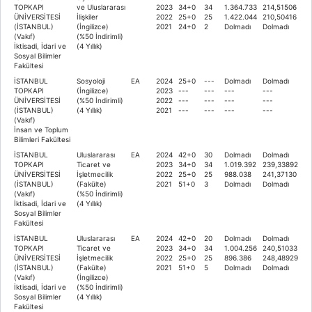
TOPKAPI
ve Uluslararası
2023
34+0
34
1.364.733
214,51506
ÜNİVERSİTESİ
İlişkiler
2022
25+0
25
1.422.044
210,50416
(İSTANBUL)
(İngilizce)
2021
24+0
2
Dolmadı
Dolmadı
(Vakıf)
(%50 İndirimli)
İktisadi, İdari ve
(4 Yıllık)
Sosyal Bilimler
Fakültesi
İSTANBUL
Sosyoloji
EA
2024
25+0
---
Dolmadı
Dolmadı
TOPKAPI
(İngilizce)
2023
---
---
---
---
ÜNİVERSİTESİ
(%50 İndirimli)
2022
---
---
---
---
(İSTANBUL)
(4 Yıllık)
2021
---
---
---
---
(Vakıf)
İnsan ve Toplum
Bilimleri Fakültesi
İSTANBUL
Uluslararası
EA
2024
42+0
30
Dolmadı
Dolmadı
TOPKAPI
Ticaret ve
2023
34+0
34
1.019.392
239,33892
ÜNİVERSİTESİ
İşletmecilik
2022
25+0
25
988.038
241,37130
(İSTANBUL)
(Fakülte)
2021
51+0
3
Dolmadı
Dolmadı
(Vakıf)
(%50 İndirimli)
İktisadi, İdari ve
(4 Yıllık)
Sosyal Bilimler
Fakültesi
İSTANBUL
Uluslararası
EA
2024
42+0
20
Dolmadı
Dolmadı
TOPKAPI
Ticaret ve
2023
34+0
34
1.004.256
240,51033
ÜNİVERSİTESİ
İşletmecilik
2022
25+0
25
896.386
248,48929
(İSTANBUL)
(Fakülte)
2021
51+0
5
Dolmadı
Dolmadı
(Vakıf)
(İngilizce)
İktisadi, İdari ve
(%50 İndirimli)
Sosyal Bilimler
(4 Yıllık)
Fakültesi