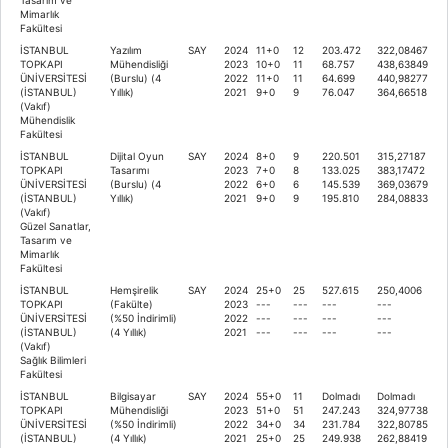
Mimarlık
Fakültesi
İSTANBUL
Yazılım
SAY
2024
11+0
12
203.472
322,08467
TOPKAPI
Mühendisliği
2023
10+0
11
68.757
438,63849
ÜNİVERSİTESİ
(Burslu) (4
2022
11+0
11
64.699
440,98277
(İSTANBUL)
Yıllık)
2021
9+0
9
76.047
364,66518
(Vakıf)
Mühendislik
Fakültesi
İSTANBUL
Dijital Oyun
SAY
2024
8+0
9
220.501
315,27187
TOPKAPI
Tasarımı
2023
7+0
8
133.025
383,17472
ÜNİVERSİTESİ
(Burslu) (4
2022
6+0
6
145.539
369,03679
(İSTANBUL)
Yıllık)
2021
9+0
9
195.810
284,08833
(Vakıf)
Güzel Sanatlar,
Tasarım ve
Mimarlık
Fakültesi
İSTANBUL
Hemşirelik
SAY
2024
25+0
25
527.615
250,4006
TOPKAPI
(Fakülte)
2023
---
---
---
---
ÜNİVERSİTESİ
(%50 İndirimli)
2022
---
---
---
---
(İSTANBUL)
(4 Yıllık)
2021
---
---
---
---
(Vakıf)
Sağlık Bilimleri
Fakültesi
İSTANBUL
Bilgisayar
SAY
2024
55+0
11
Dolmadı
Dolmadı
TOPKAPI
Mühendisliği
2023
51+0
51
247.243
324,97738
ÜNİVERSİTESİ
(%50 İndirimli)
2022
34+0
34
231.784
322,80785
(İSTANBUL)
(4 Yıllık)
2021
25+0
25
249.938
262,88419