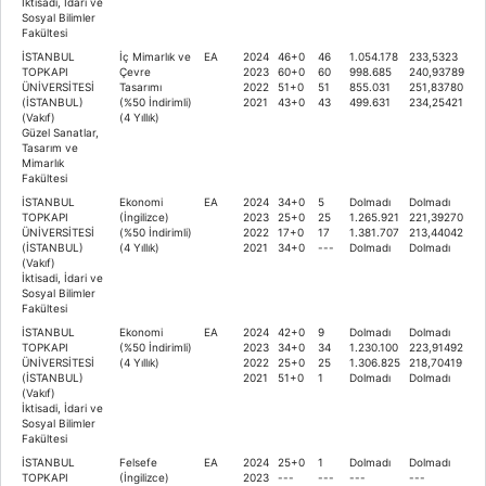
İktisadi, İdari ve
Sosyal Bilimler
Fakültesi
İSTANBUL
İç Mimarlık ve
EA
2024
46+0
46
1.054.178
233,5323
TOPKAPI
Çevre
2023
60+0
60
998.685
240,93789
ÜNİVERSİTESİ
Tasarımı
2022
51+0
51
855.031
251,83780
(İSTANBUL)
(%50 İndirimli)
2021
43+0
43
499.631
234,25421
(Vakıf)
(4 Yıllık)
Güzel Sanatlar,
Tasarım ve
Mimarlık
Fakültesi
İSTANBUL
Ekonomi
EA
2024
34+0
5
Dolmadı
Dolmadı
TOPKAPI
(İngilizce)
2023
25+0
25
1.265.921
221,39270
ÜNİVERSİTESİ
(%50 İndirimli)
2022
17+0
17
1.381.707
213,44042
(İSTANBUL)
(4 Yıllık)
2021
34+0
---
Dolmadı
Dolmadı
(Vakıf)
İktisadi, İdari ve
Sosyal Bilimler
Fakültesi
İSTANBUL
Ekonomi
EA
2024
42+0
9
Dolmadı
Dolmadı
TOPKAPI
(%50 İndirimli)
2023
34+0
34
1.230.100
223,91492
ÜNİVERSİTESİ
(4 Yıllık)
2022
25+0
25
1.306.825
218,70419
(İSTANBUL)
2021
51+0
1
Dolmadı
Dolmadı
(Vakıf)
İktisadi, İdari ve
Sosyal Bilimler
Fakültesi
İSTANBUL
Felsefe
EA
2024
25+0
1
Dolmadı
Dolmadı
TOPKAPI
(İngilizce)
2023
---
---
---
---