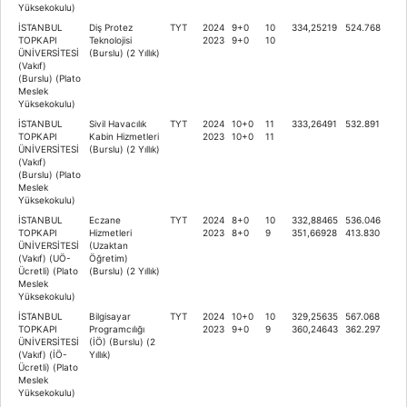
Yüksekokulu)
İSTANBUL
Diş Protez
TYT
2024
9+0
10
334,25219
524.768
TOPKAPI
Teknolojisi
2023
9+0
10
ÜNİVERSİTESİ
(Burslu) (2 Yıllık)
(Vakıf)
(Burslu) (Plato
Meslek
Yüksekokulu)
İSTANBUL
Sivil Havacılık
TYT
2024
10+0
11
333,26491
532.891
TOPKAPI
Kabin Hizmetleri
2023
10+0
11
ÜNİVERSİTESİ
(Burslu) (2 Yıllık)
(Vakıf)
(Burslu) (Plato
Meslek
Yüksekokulu)
İSTANBUL
Eczane
TYT
2024
8+0
10
332,88465
536.046
TOPKAPI
Hizmetleri
2023
8+0
9
351,66928
413.830
ÜNİVERSİTESİ
(Uzaktan
(Vakıf) (UÖ-
Öğretim)
Ücretli) (Plato
(Burslu) (2 Yıllık)
Meslek
Yüksekokulu)
İSTANBUL
Bilgisayar
TYT
2024
10+0
10
329,25635
567.068
TOPKAPI
Programcılığı
2023
9+0
9
360,24643
362.297
ÜNİVERSİTESİ
(İÖ) (Burslu) (2
(Vakıf) (İÖ-
Yıllık)
Ücretli) (Plato
Meslek
Yüksekokulu)