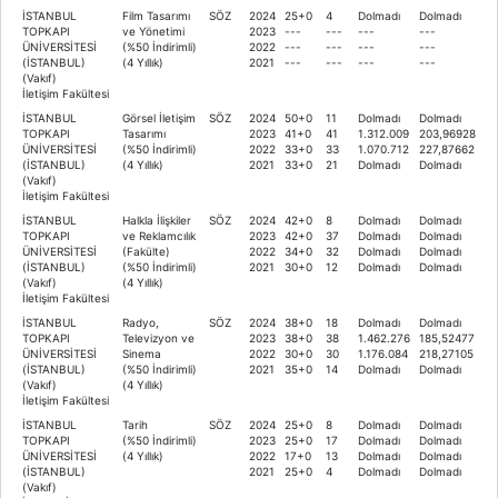
İSTANBUL
Film Tasarımı
SÖZ
2024
25+0
4
Dolmadı
Dolmadı
TOPKAPI
ve Yönetimi
2023
---
---
---
---
ÜNİVERSİTESİ
(%50 İndirimli)
2022
---
---
---
---
(İSTANBUL)
(4 Yıllık)
2021
---
---
---
---
(Vakıf)
İletişim Fakültesi
İSTANBUL
Görsel İletişim
SÖZ
2024
50+0
11
Dolmadı
Dolmadı
TOPKAPI
Tasarımı
2023
41+0
41
1.312.009
203,96928
ÜNİVERSİTESİ
(%50 İndirimli)
2022
33+0
33
1.070.712
227,87662
(İSTANBUL)
(4 Yıllık)
2021
33+0
21
Dolmadı
Dolmadı
(Vakıf)
İletişim Fakültesi
İSTANBUL
Halkla İlişkiler
SÖZ
2024
42+0
8
Dolmadı
Dolmadı
TOPKAPI
ve Reklamcılık
2023
42+0
37
Dolmadı
Dolmadı
ÜNİVERSİTESİ
(Fakülte)
2022
34+0
32
Dolmadı
Dolmadı
(İSTANBUL)
(%50 İndirimli)
2021
30+0
12
Dolmadı
Dolmadı
(Vakıf)
(4 Yıllık)
İletişim Fakültesi
İSTANBUL
Radyo,
SÖZ
2024
38+0
18
Dolmadı
Dolmadı
TOPKAPI
Televizyon ve
2023
38+0
38
1.462.276
185,52477
ÜNİVERSİTESİ
Sinema
2022
30+0
30
1.176.084
218,27105
(İSTANBUL)
(%50 İndirimli)
2021
35+0
14
Dolmadı
Dolmadı
(Vakıf)
(4 Yıllık)
İletişim Fakültesi
İSTANBUL
Tarih
SÖZ
2024
25+0
8
Dolmadı
Dolmadı
TOPKAPI
(%50 İndirimli)
2023
25+0
17
Dolmadı
Dolmadı
ÜNİVERSİTESİ
(4 Yıllık)
2022
17+0
13
Dolmadı
Dolmadı
(İSTANBUL)
2021
25+0
4
Dolmadı
Dolmadı
(Vakıf)