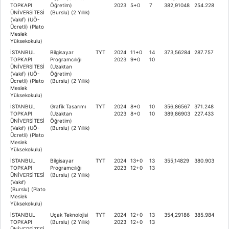
TOPKAPI
Öğretim)
2023
5+0
7
382,91048
254.228
ÜNİVERSİTESİ
(Burslu) (2 Yıllık)
(Vakıf) (UÖ-
Ücretli) (Plato
Meslek
Yüksekokulu)
İSTANBUL
Bilgisayar
TYT
2024
11+0
14
373,56284
287.757
TOPKAPI
Programcılığı
2023
9+0
10
ÜNİVERSİTESİ
(Uzaktan
(Vakıf) (UÖ-
Öğretim)
Ücretli) (Plato
(Burslu) (2 Yıllık)
Meslek
Yüksekokulu)
İSTANBUL
Grafik Tasarımı
TYT
2024
8+0
10
356,86567
371.248
TOPKAPI
(Uzaktan
2023
8+0
10
389,86903
227.433
ÜNİVERSİTESİ
Öğretim)
(Vakıf) (UÖ-
(Burslu) (2 Yıllık)
Ücretli) (Plato
Meslek
Yüksekokulu)
İSTANBUL
Bilgisayar
TYT
2024
13+0
13
355,14829
380.903
TOPKAPI
Programcılığı
2023
12+0
13
ÜNİVERSİTESİ
(Burslu) (2 Yıllık)
(Vakıf)
(Burslu) (Plato
Meslek
Yüksekokulu)
İSTANBUL
Uçak Teknolojisi
TYT
2024
12+0
13
354,29186
385.984
TOPKAPI
(Burslu) (2 Yıllık)
2023
12+0
13
ÜNİVERSİTESİ