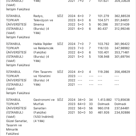
(İSTANBUL)
Yıllık)
2021
7+0
7
101.621
304,33628
(Vakıf)
İletişim Fakültesi
İSTANBUL
Radyo,
SÖZ
2024
6+0
7
101.279
362,88528
TOPKAPI
Televizyon ve
2023
6+0
6
104.571
351,84851
ÜNİVERSİTESİ
Sinema
2022
5+0
5
90.286
357,51439
(İSTANBUL)
(Burslu) (4
2021
6+0
6
80.437
312,99246
(Vakıf)
Yıllık)
İletişim Fakültesi
İSTANBUL
Halkla İlişkiler
SÖZ
2024
7+0
7
103.762
361,96422
TOPKAPI
ve Reklamcılık
2023
7+0
7
116.133
347,98982
ÜNİVERSİTESİ
(Fakülte)
2022
6+0
6
100.401
353,71461
(İSTANBUL)
(Burslu) (4
2021
5+0
5
108.948
301,69794
(Vakıf)
Yıllık)
İletişim Fakültesi
İSTANBUL
Film Tasarımı
SÖZ
2024
4+0
4
119.286
356,49829
TOPKAPI
ve Yönetimi
2023
---
---
---
---
ÜNİVERSİTESİ
(Burslu) (4
2022
---
---
---
---
(İSTANBUL)
Yıllık)
2021
---
---
---
---
(Vakıf)
İletişim Fakültesi
İSTANBUL
Gastronomi ve
SÖZ
2024
34+0
34
1.413.882
173,85638
TOPKAPI
Mutfak
2023
64+0
33
Dolmadı
Dolmadı
ÜNİVERSİTESİ
Sanatları
2022
56+0
56
960.018
237,64481
(İSTANBUL)
(Fakülte)
2021
50+0
50
461.926
234,92886
(Vakıf)
(%50 İndirimli)
Güzel Sanatlar,
(4 Yıllık)
Tasarım ve
Mimarlık
Fakültesi