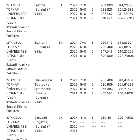
İSTANBUL
İşletme
EA
2024
7+0
8
264.009
314,29853
TOPKAPI
(Burslu) (4
2023
5+0
5
282.825
321,24689
ÜNİVERSİTESİ
Yıllık)
2022
5+0
5
337.647
311,88950
(İSTANBUL)
2021
9+0
9
516.424
232,05703
(Vakıf)
İktisadi, İdari ve
Sosyal Bilimler
Fakültesi
İSTANBUL
Ekonomi
EA
2024
7+0
8
266.145
313,88624
TOPKAPI
(Burslu) (4
2023
5+0
6
279.460
321,89979
ÜNİVERSİTESİ
Yıllık)
2022
5+0
5
347.049
310,23256
(İSTANBUL)
2021
9+0
9
540.009
228,56834
(Vakıf)
İktisadi, İdari ve
Sosyal Bilimler
Fakültesi
İSTANBUL
Uluslararası
EA
2024
7+0
8
285.406
310,41466
TOPKAPI
Ticaret ve
2023
5+0
6
280.909
321,61628
ÜNİVERSİTESİ
İşletmecilik
2022
5+0
5
356.384
308,61523
(İSTANBUL)
(Fakülte)
2021
9+0
9
457.995
239,44032
(Vakıf)
(Burslu) (4
İktisadi, İdari ve
Yıllık)
Sosyal Bilimler
Fakültesi
İSTANBUL
Sosyoloji
EA
2024
4+0
5
360.491
298,40568
TOPKAPI
(İngilizce)
2023
---
---
---
---
ÜNİVERSİTESİ
(Burslu) (4
2022
---
---
---
---
(İSTANBUL)
Yıllık)
2021
---
---
---
---
(Vakıf)
İnsan ve Toplum