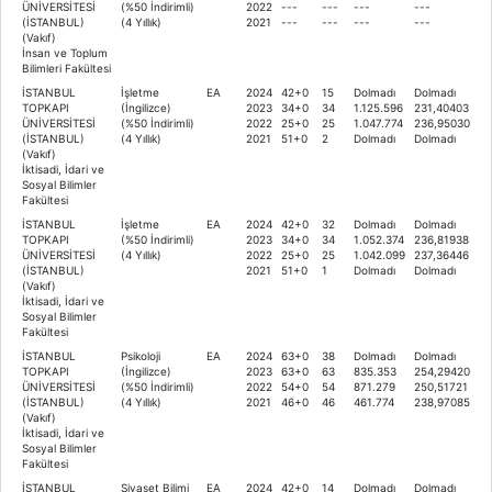
ÜNİVERSİTESİ
(%50 İndirimli)
2022
---
---
---
---
(İSTANBUL)
(4 Yıllık)
2021
---
---
---
---
(Vakıf)
İnsan ve Toplum
Bilimleri Fakültesi
İSTANBUL
İşletme
EA
2024
42+0
15
Dolmadı
Dolmadı
TOPKAPI
(İngilizce)
2023
34+0
34
1.125.596
231,40403
ÜNİVERSİTESİ
(%50 İndirimli)
2022
25+0
25
1.047.774
236,95030
(İSTANBUL)
(4 Yıllık)
2021
51+0
2
Dolmadı
Dolmadı
(Vakıf)
İktisadi, İdari ve
Sosyal Bilimler
Fakültesi
İSTANBUL
İşletme
EA
2024
42+0
32
Dolmadı
Dolmadı
TOPKAPI
(%50 İndirimli)
2023
34+0
34
1.052.374
236,81938
ÜNİVERSİTESİ
(4 Yıllık)
2022
25+0
25
1.042.099
237,36446
(İSTANBUL)
2021
51+0
1
Dolmadı
Dolmadı
(Vakıf)
İktisadi, İdari ve
Sosyal Bilimler
Fakültesi
İSTANBUL
Psikoloji
EA
2024
63+0
38
Dolmadı
Dolmadı
TOPKAPI
(İngilizce)
2023
63+0
63
835.353
254,29420
ÜNİVERSİTESİ
(%50 İndirimli)
2022
54+0
54
871.279
250,51721
(İSTANBUL)
(4 Yıllık)
2021
46+0
46
461.774
238,97085
(Vakıf)
İktisadi, İdari ve
Sosyal Bilimler
Fakültesi
İSTANBUL
Siyaset Bilimi
EA
2024
42+0
14
Dolmadı
Dolmadı