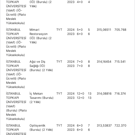
TOPKAPI
(İÖ) (Burslu) (2
2023
4+0
4
ÜNİVERSİTESİ
Yıllık)
(Vakıf) (İÖ-
Ücretli) (Plato
Meslek
Yüksekokulu)
İSTANBUL
Mimari
TYT
2024
5+0
5
315,06511
705.768
TOPKAPI
Restorasyon
2023
6+0
6
ÜNİVERSİTESİ
(İÖ) (Burslu) (2
(Vakıf) (İÖ-
Yıllık)
Ücretli) (Plato
Meslek
Yüksekokulu)
İSTANBUL
Ağız ve Diş
TYT
2024
7+0
8
314,16454
715.541
TOPKAPI
Sağlığı (İÖ)
2023
7+0
8
ÜNİVERSİTESİ
(Burslu) (2 Yıllık)
(Vakıf) (İÖ-
Ücretli) (Plato
Meslek
Yüksekokulu)
İSTANBUL
İç Mekan
TYT
2024
12+0
13
314,08816
716.374
TOPKAPI
Tasarımı (Burslu)
2023
12+0
13
ÜNİVERSİTESİ
(2 Yıllık)
(Vakıf)
(Burslu) (Plato
Meslek
Yüksekokulu)
İSTANBUL
Optisyenlik
TYT
2024
6+0
7
313,53837
722.370
TOPKAPI
(Burslu) (2 Yıllık)
2023
6+0
6
ÜNİVERSİTESİ