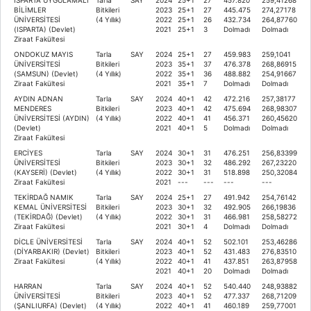
BİLİMLER
Bitkileri
2023
25+1
27
445.475
274,27178
ÜNİVERSİTESİ
(4 Yıllık)
2022
25+1
26
432.734
264,87760
(ISPARTA) (Devlet)
2021
25+1
3
Dolmadı
Dolmadı
Ziraat Fakültesi
ONDOKUZ MAYIS
Tarla
SAY
2024
25+1
27
459.983
259,1041
ÜNİVERSİTESİ
Bitkileri
2023
35+1
37
476.378
268,86915
(SAMSUN) (Devlet)
(4 Yıllık)
2022
35+1
36
488.882
254,91667
Ziraat Fakültesi
2021
35+1
7
Dolmadı
Dolmadı
AYDIN ADNAN
Tarla
SAY
2024
40+1
42
472.216
257,38177
MENDERES
Bitkileri
2023
40+1
42
475.694
268,98307
ÜNİVERSİTESİ (AYDIN)
(4 Yıllık)
2022
40+1
41
456.371
260,45620
(Devlet)
2021
40+1
5
Dolmadı
Dolmadı
Ziraat Fakültesi
ERCİYES
Tarla
SAY
2024
30+1
31
476.251
256,83399
ÜNİVERSİTESİ
Bitkileri
2023
30+1
32
486.292
267,23220
(KAYSERİ) (Devlet)
(4 Yıllık)
2022
30+1
31
518.898
250,32084
Ziraat Fakültesi
2021
---
---
---
---
TEKİRDAĞ NAMIK
Tarla
SAY
2024
25+1
27
491.942
254,76142
KEMAL ÜNİVERSİTESİ
Bitkileri
2023
30+1
32
492.905
266,19836
(TEKİRDAĞ) (Devlet)
(4 Yıllık)
2022
30+1
31
466.981
258,58272
Ziraat Fakültesi
2021
30+1
4
Dolmadı
Dolmadı
DİCLE ÜNİVERSİTESİ
Tarla
SAY
2024
40+1
52
502.101
253,46286
(DİYARBAKIR) (Devlet)
Bitkileri
2023
40+1
52
431.483
276,83510
Ziraat Fakültesi
(4 Yıllık)
2022
40+1
41
437.851
263,87958
2021
40+1
20
Dolmadı
Dolmadı
HARRAN
Tarla
SAY
2024
40+1
52
540.440
248,93882
ÜNİVERSİTESİ
Bitkileri
2023
40+1
52
477.337
268,71209
(ŞANLIURFA) (Devlet)
(4 Yıllık)
2022
40+1
41
460.189
259,77001