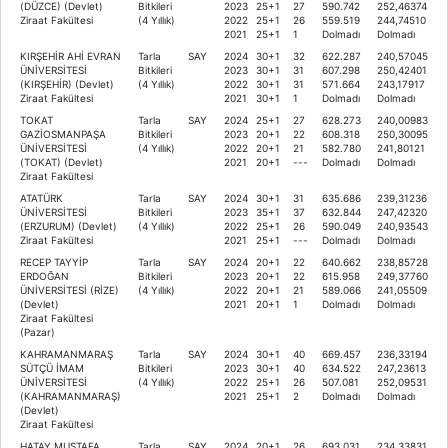
(DÜZCE) (Devlet)
Bitkileri
2023
25+1
27
590.742
252,46374
Ziraat Fakültesi
(4 Yıllık)
2022
25+1
26
559.519
244,74510
2021
25+1
1
Dolmadı
Dolmadı
KIRŞEHİR AHİ EVRAN
Tarla
SAY
2024
30+1
32
622.287
240,57045
ÜNİVERSİTESİ
Bitkileri
2023
30+1
31
607.298
250,42401
(KIRŞEHİR) (Devlet)
(4 Yıllık)
2022
30+1
31
571.664
243,17917
Ziraat Fakültesi
2021
30+1
1
Dolmadı
Dolmadı
TOKAT
Tarla
SAY
2024
25+1
27
628.273
240,00983
GAZİOSMANPAŞA
Bitkileri
2023
20+1
22
608.318
250,30095
ÜNİVERSİTESİ
(4 Yıllık)
2022
20+1
21
582.780
241,80121
(TOKAT) (Devlet)
2021
20+1
---
Dolmadı
Dolmadı
Ziraat Fakültesi
ATATÜRK
Tarla
SAY
2024
30+1
31
635.686
239,31236
ÜNİVERSİTESİ
Bitkileri
2023
35+1
37
632.844
247,42320
(ERZURUM) (Devlet)
(4 Yıllık)
2022
25+1
26
590.049
240,93543
Ziraat Fakültesi
2021
25+1
---
Dolmadı
Dolmadı
RECEP TAYYİP
Tarla
SAY
2024
20+1
22
640.662
238,85728
ERDOĞAN
Bitkileri
2023
20+1
22
615.958
249,37760
ÜNİVERSİTESİ (RİZE)
(4 Yıllık)
2022
20+1
21
589.066
241,05509
(Devlet)
2021
20+1
1
Dolmadı
Dolmadı
Ziraat Fakültesi
(Pazar)
KAHRAMANMARAŞ
Tarla
SAY
2024
30+1
40
669.457
236,33194
SÜTÇÜ İMAM
Bitkileri
2023
30+1
40
634.522
247,23613
ÜNİVERSİTESİ
(4 Yıllık)
2022
25+1
26
507.081
252,09531
(KAHRAMANMARAŞ)
2021
25+1
2
Dolmadı
Dolmadı
(Devlet)
Ziraat Fakültesi
HATAY MUSTAFA
Tarla
SAY
2024
20+1
26
693.031
234,33831