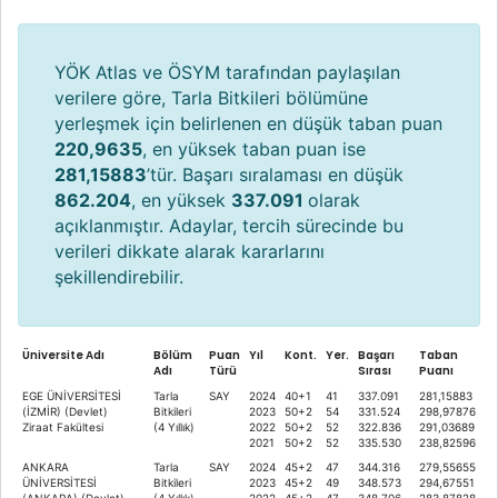
YÖK Atlas ve ÖSYM tarafından paylaşılan
verilere göre, Tarla Bitkileri bölümüne
yerleşmek için belirlenen en düşük taban puan
220,9635
, en yüksek taban puan ise
281,15883
’tür. Başarı sıralaması en düşük
862.204
, en yüksek
337.091
olarak
açıklanmıştır. Adaylar, tercih sürecinde bu
verileri dikkate alarak kararlarını
şekillendirebilir.
Üniversite Adı
Bölüm
Puan
Yıl
Kont.
Yer.
Başarı
Taban
Adı
Türü
Sırası
Puanı
EGE ÜNİVERSİTESİ
Tarla
SAY
2024
40+1
41
337.091
281,15883
(İZMİR) (Devlet)
Bitkileri
2023
50+2
54
331.524
298,97876
Ziraat Fakültesi
(4 Yıllık)
2022
50+2
52
322.836
291,03689
2021
50+2
52
335.530
238,82596
ANKARA
Tarla
SAY
2024
45+2
47
344.316
279,55655
ÜNİVERSİTESİ
Bitkileri
2023
45+2
49
348.573
294,67551
(ANKARA) (Devlet)
(4 Yıllık)
2022
45+2
47
348.706
283,87828