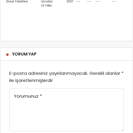
Ziraat Fakültesi
Uyruklu)
2021
---
---
---
---
(4 Yıllık)
YORUM YAP
E-posta adresiniz yayınlanmayacak.
Gerekli alanlar
*
ile işaretlenmişlerdir
Yorumunuz
*