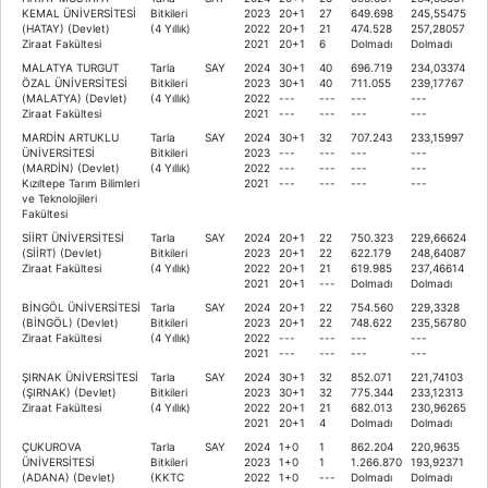
KEMAL ÜNİVERSİTESİ
Bitkileri
2023
20+1
27
649.698
245,55475
(HATAY) (Devlet)
(4 Yıllık)
2022
20+1
21
474.528
257,28057
Ziraat Fakültesi
2021
20+1
6
Dolmadı
Dolmadı
MALATYA TURGUT
Tarla
SAY
2024
30+1
40
696.719
234,03374
ÖZAL ÜNİVERSİTESİ
Bitkileri
2023
30+1
40
711.055
239,17767
(MALATYA) (Devlet)
(4 Yıllık)
2022
---
---
---
---
Ziraat Fakültesi
2021
---
---
---
---
MARDİN ARTUKLU
Tarla
SAY
2024
30+1
32
707.243
233,15997
ÜNİVERSİTESİ
Bitkileri
2023
---
---
---
---
(MARDİN) (Devlet)
(4 Yıllık)
2022
---
---
---
---
Kızıltepe Tarım Bilimleri
2021
---
---
---
---
ve Teknolojileri
Fakültesi
SİİRT ÜNİVERSİTESİ
Tarla
SAY
2024
20+1
22
750.323
229,66624
(SİİRT) (Devlet)
Bitkileri
2023
20+1
22
622.179
248,64087
Ziraat Fakültesi
(4 Yıllık)
2022
20+1
21
619.985
237,46614
2021
20+1
---
Dolmadı
Dolmadı
BİNGÖL ÜNİVERSİTESİ
Tarla
SAY
2024
20+1
22
754.560
229,3328
(BİNGÖL) (Devlet)
Bitkileri
2023
20+1
22
748.622
235,56780
Ziraat Fakültesi
(4 Yıllık)
2022
---
---
---
---
2021
---
---
---
---
ŞIRNAK ÜNİVERSİTESİ
Tarla
SAY
2024
30+1
32
852.071
221,74103
(ŞIRNAK) (Devlet)
Bitkileri
2023
30+1
32
775.344
233,12313
Ziraat Fakültesi
(4 Yıllık)
2022
20+1
21
682.013
230,96265
2021
20+1
4
Dolmadı
Dolmadı
ÇUKUROVA
Tarla
SAY
2024
1+0
1
862.204
220,9635
ÜNİVERSİTESİ
Bitkileri
2023
1+0
1
1.266.870
193,92371
(ADANA) (Devlet)
(KKTC
2022
1+0
---
Dolmadı
Dolmadı