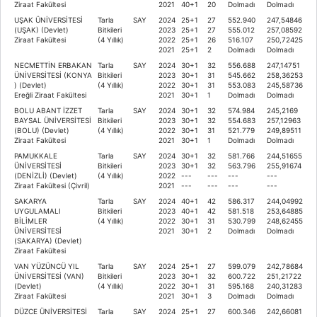
Ziraat Fakültesi
2021
40+1
20
Dolmadı
Dolmadı
UŞAK ÜNİVERSİTESİ
Tarla
SAY
2024
25+1
27
552.940
247,54846
(UŞAK) (Devlet)
Bitkileri
2023
25+1
27
555.012
257,08592
Ziraat Fakültesi
(4 Yıllık)
2022
25+1
26
516.107
250,72425
2021
25+1
2
Dolmadı
Dolmadı
NECMETTİN ERBAKAN
Tarla
SAY
2024
30+1
32
556.688
247,14751
ÜNİVERSİTESİ (KONYA
Bitkileri
2023
30+1
31
545.662
258,36253
) (Devlet)
(4 Yıllık)
2022
30+1
31
553.083
245,58736
Ereğli Ziraat Fakültesi
2021
30+1
1
Dolmadı
Dolmadı
BOLU ABANT İZZET
Tarla
SAY
2024
30+1
32
574.984
245,2169
BAYSAL ÜNİVERSİTESİ
Bitkileri
2023
30+1
32
554.683
257,12963
(BOLU) (Devlet)
(4 Yıllık)
2022
30+1
31
521.779
249,89511
Ziraat Fakültesi
2021
30+1
1
Dolmadı
Dolmadı
PAMUKKALE
Tarla
SAY
2024
30+1
32
581.766
244,51655
ÜNİVERSİTESİ
Bitkileri
2023
30+1
32
563.796
255,91674
(DENİZLİ) (Devlet)
(4 Yıllık)
2022
---
---
---
---
Ziraat Fakültesi (Çivril)
2021
---
---
---
---
SAKARYA
Tarla
SAY
2024
40+1
42
586.317
244,04992
UYGULAMALI
Bitkileri
2023
40+1
42
581.518
253,64885
BİLİMLER
(4 Yıllık)
2022
30+1
31
530.799
248,62455
ÜNİVERSİTESİ
2021
30+1
2
Dolmadı
Dolmadı
(SAKARYA) (Devlet)
Ziraat Fakültesi
VAN YÜZÜNCÜ YIL
Tarla
SAY
2024
25+1
27
599.079
242,78684
ÜNİVERSİTESİ (VAN)
Bitkileri
2023
30+1
32
600.722
251,21722
(Devlet)
(4 Yıllık)
2022
30+1
31
595.168
240,31283
Ziraat Fakültesi
2021
30+1
3
Dolmadı
Dolmadı
DÜZCE ÜNİVERSİTESİ
Tarla
SAY
2024
25+1
27
600.346
242,66081