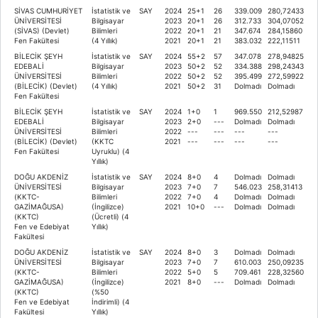
SİVAS CUMHURİYET
İstatistik ve
SAY
2024
25+1
26
339.009
280,72433
ÜNİVERSİTESİ
Bilgisayar
2023
20+1
26
312.733
304,07052
(SİVAS) (Devlet)
Bilimleri
2022
20+1
21
347.674
284,15860
Fen Fakültesi
(4 Yıllık)
2021
20+1
21
383.032
222,11511
BİLECİK ŞEYH
İstatistik ve
SAY
2024
55+2
57
347.078
278,94825
EDEBALİ
Bilgisayar
2023
50+2
52
334.388
298,24343
ÜNİVERSİTESİ
Bilimleri
2022
50+2
52
395.499
272,59922
(BİLECİK) (Devlet)
(4 Yıllık)
2021
50+2
31
Dolmadı
Dolmadı
Fen Fakültesi
BİLECİK ŞEYH
İstatistik ve
SAY
2024
1+0
1
969.550
212,52987
EDEBALİ
Bilgisayar
2023
2+0
---
Dolmadı
Dolmadı
ÜNİVERSİTESİ
Bilimleri
2022
---
---
---
---
(BİLECİK) (Devlet)
(KKTC
2021
---
---
---
---
Fen Fakültesi
Uyruklu) (4
Yıllık)
DOĞU AKDENİZ
İstatistik ve
SAY
2024
8+0
4
Dolmadı
Dolmadı
ÜNİVERSİTESİ
Bilgisayar
2023
7+0
7
546.023
258,31413
(KKTC-
Bilimleri
2022
7+0
4
Dolmadı
Dolmadı
GAZİMAĞUSA)
(İngilizce)
2021
10+0
---
Dolmadı
Dolmadı
(KKTC)
(Ücretli) (4
Fen ve Edebiyat
Yıllık)
Fakültesi
DOĞU AKDENİZ
İstatistik ve
SAY
2024
8+0
3
Dolmadı
Dolmadı
ÜNİVERSİTESİ
Bilgisayar
2023
7+0
7
610.003
250,09235
(KKTC-
Bilimleri
2022
5+0
5
709.461
228,32560
GAZİMAĞUSA)
(İngilizce)
2021
8+0
---
Dolmadı
Dolmadı
(KKTC)
(%50
Fen ve Edebiyat
İndirimli) (4
Fakültesi
Yıllık)