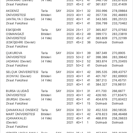
Ziraat Fakültesi
2021
45+2
47
361.837
232,41409
AKDENİZ
Tarla
SAY
2024
30+1
32
350.996
278,09864
ÜNİVERSİTESİ
Bitkileri
2023
40+1
42
357.726
292,46693
(ANTALYA ) (Devlet)
(4 Yıllık)
2022
40+1
41
343.565
285,25123
Ziraat Fakültesi
2021
40+1
41
356.799
233,70462
ESKİŞEHİR
Tarla
SAY
2024
25+1
27
365.807
275,07592
OSMANGAZİ
Bitkileri
2023
45+2
49
399.173
283,23819
ÜNİVERSİTESİ
(4 Yıllık)
2022
45+2
47
383.809
275,22199
(ESKİŞEHİR) (Devlet)
2021
45+2
36
Dolmadı
Dolmadı
Ziraat Fakültesi
ÇUKUROVA
Tarla
SAY
2024
30+1
39
387.349
270,8905
ÜNİVERSİTESİ
Bitkileri
2023
50+2
67
398.386
283,39642
(ADANA) (Devlet)
(4 Yıllık)
2022
50+2
52
383.874
275,20455
Ziraat Fakültesi
2021
50+2
41
Dolmadı
Dolmadı
SELÇUK ÜNİVERSİTESİ
Tarla
SAY
2024
40+1
42
395.535
269,43757
(KONYA) (Devlet)
Bitkileri
2023
40+1
41
401.767
282,69900
Ziraat Fakültesi
(4 Yıllık)
2022
40+1
41
387.213
274,45751
2021
40+1
41
384.327
219,98151
BURSA ULUDAĞ
Tarla
SAY
2024
30+1
31
411.700
266,6677
ÜNİVERSİTESİ
Bitkileri
2023
40+1
42
426.165
277,83475
(BURSA) (Devlet)
(4 Yıllık)
2022
40+1
41
404.676
270,60422
Ziraat Fakültesi
2021
40+1
15
Dolmadı
Dolmadı
ÇANAKKALE ONSEKİZ
Tarla
SAY
2024
30+1
32
452.533
260,18535
MART ÜNİVERSİTESİ
Bitkileri
2023
40+1
42
478.823
268,46468
(ÇANAKKALE)
(4 Yıllık)
2022
40+1
41
468.818
258,26633
(Devlet)
2021
40+1
1
Dolmadı
Dolmadı
Ziraat Fakültesi
ISPARTA UYGULAMALI
Tarla
SAY
2024
25+1
27
457.820
259,41268