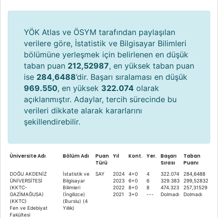
YÖK Atlas ve ÖSYM tarafından paylaşılan
verilere göre, İstatistik ve Bilgisayar Bilimleri
bölümüne yerleşmek için belirlenen en düşük
taban puan
212,52987
, en yüksek taban puan
ise
284,6488
’dir. Başarı sıralaması en düşük
969.550
, en yüksek
322.074
olarak
açıklanmıştır. Adaylar, tercih sürecinde bu
verileri dikkate alarak kararlarını
şekillendirebilir.
Üniversite Adı
Bölüm Adı
Puan
Yıl
Kont.
Yer.
Başarı
Taban
Türü
Sırası
Puanı
DOĞU AKDENİZ
İstatistik ve
SAY
2024
4+0
4
322.074
284,6488
ÜNİVERSİTESİ
Bilgisayar
2023
6+0
6
329.383
299,52832
(KKTC-
Bilimleri
2022
8+0
8
474.323
257,31529
GAZİMAĞUSA)
(İngilizce)
2021
3+0
---
Dolmadı
Dolmadı
(KKTC)
(Burslu) (4
Fen ve Edebiyat
Yıllık)
Fakültesi