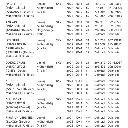
HACETTEPE
Jeoloji
SAY
2024
30+1
31
148.204
349,9463
ÜNİVERSİTESİ
Mühendisliği
2023
50+2
52
185.042
351,84046
(ANKARA ) (Devlet)
(4 Yıllık)
2022
50+2
52
224.396
325,96560
Mühendislik Fakültesi
2021
50+2
52
240.855
266,00815
ANKARA
Jeoloji
SAY
2024
30+1
31
202.978
322,28558
ÜNİVERSİTESİ
Mühendisliği
2023
40+1
41
226.815
332,88948
(ANKARA) (Devlet)
(İngilizce) (4
2022
40+1
41
292.887
300,21860
Mühendislik Fakültesi
Yıllık)
2021
40+1
28
Dolmadı
Dolmadı
İSTANBUL
Jeoloji
SAY
2024
30+1
31
242.715
307,23195
ÜNİVERSİTESİ-
Mühendisliği
2023
30+1
31
289.105
310,89513
CERRAHPAŞA
(4 Yıllık)
2022
30+1
15
Dolmadı
Dolmadı
(İSTANBUL) (Devlet)
2021
30+1
13
Dolmadı
Dolmadı
Mühendislik Fakültesi
DOKUZ EYLÜL
Jeoloji
SAY
2024
20+1
21
294.243
291,63057
ÜNİVERSİTESİ
Mühendisliği
2023
20+1
20
298.476
308,10396
(İZMİR) (Devlet)
(4 Yıllık)
2022
20+1
6
Dolmadı
Dolmadı
Mühendislik Fakültesi
2021
20+1
5
Dolmadı
Dolmadı
AKDENİZ
Jeoloji
SAY
2024
15+1
7
Dolmadı
Dolmadı
ÜNİVERSİTESİ
Mühendisliği
2023
20+1
3
Dolmadı
Dolmadı
(ANTALYA ) (Devlet)
(4 Yıllık)
2022
20+1
3
Dolmadı
Dolmadı
Mühendislik Fakültesi
2021
20+1
5
Dolmadı
Dolmadı
ÇUKUROVA
Jeoloji
SAY
2024
15+1
---
Dolmadı
Dolmadı
ÜNİVERSİTESİ
Mühendisliği
2023
20+1
5
Dolmadı
Dolmadı
(ADANA) (Devlet)
(4 Yıllık)
2022
20+1
1
Dolmadı
Dolmadı
Mühendislik Fakültesi
2021
15+1
2
Dolmadı
Dolmadı
FIRAT ÜNİVERSİTESİ
Jeoloji
SAY
2024
10+1
---
Dolmadı
Dolmadı
(ELAZIĞ) (Devlet)
Mühendisliği
2023
10+1
---
Dolmadı
Dolmadı
Mühendislik Fakültesi
(4 Yıllık)
2022
10+1
2
Dolmadı
Dolmadı