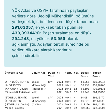
YÖK Atlas ve ÖSYM tarafından paylaşılan
verilere göre, Jeoloji Mühendisliği bölümüne
yerleşmek için belirlenen en düşük taban puan
291,63057
, en yüksek taban puan ise
430,39344
’tür. Başarı sıralaması en düşük
294.243
, en yüksek
53.956
olarak
açıklanmıştır. Adaylar, tercih sürecinde bu
verileri dikkate alarak kararlarını
şekillendirebilir.
Üniversite Adı
Bölüm Adı
Puan
Yıl
Kont.
Yer.
Başarı
Taban
Türü
Sırası
Puanı
ORTA DOĞU TEKNİK
Jeoloji
SAY
2024
40+1
41
53.956
430,39344
ÜNİVERSİTESİ
Mühendisliği
2023
40+1
41
52.734
455,98260
(ANKARA ) (Devlet)
(İngilizce) (4
2022
60+2
62
65.698
439,89535
Mühendislik Fakültesi
Yıllık)
2021
60+2
62
75.947
364,75256
İSTANBUL TEKNİK
Jeoloji
SAY
2024
40+1
41
91.081
392,16172
ÜNİVERSİTESİ
Mühendisliği
2023
40+1
41
96.973
411,51038
(İSTANBUL) (Devlet)
(4 Yıllık)
2022
60+2
62
115.156
392,14235
Maden Fakültesi
2021
60+2
62
127.553
322,02801