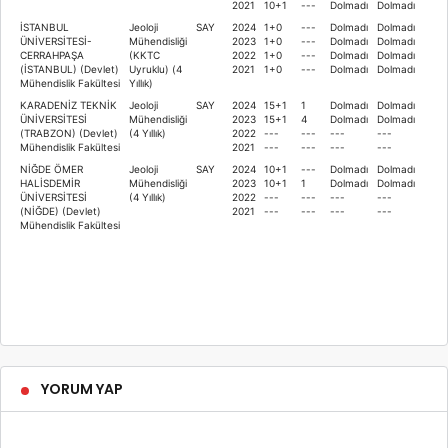
2021
10+1
---
Dolmadı
Dolmadı
İSTANBUL
Jeoloji
SAY
2024
1+0
---
Dolmadı
Dolmadı
ÜNİVERSİTESİ-
Mühendisliği
2023
1+0
---
Dolmadı
Dolmadı
CERRAHPAŞA
(KKTC
2022
1+0
---
Dolmadı
Dolmadı
(İSTANBUL) (Devlet)
Uyruklu) (4
2021
1+0
---
Dolmadı
Dolmadı
Mühendislik Fakültesi
Yıllık)
KARADENİZ TEKNİK
Jeoloji
SAY
2024
15+1
1
Dolmadı
Dolmadı
ÜNİVERSİTESİ
Mühendisliği
2023
15+1
4
Dolmadı
Dolmadı
(TRABZON) (Devlet)
(4 Yıllık)
2022
---
---
---
---
Mühendislik Fakültesi
2021
---
---
---
---
NİĞDE ÖMER
Jeoloji
SAY
2024
10+1
---
Dolmadı
Dolmadı
HALİSDEMİR
Mühendisliği
2023
10+1
1
Dolmadı
Dolmadı
ÜNİVERSİTESİ
(4 Yıllık)
2022
---
---
---
---
(NİĞDE) (Devlet)
2021
---
---
---
---
Mühendislik Fakültesi
YORUM YAP