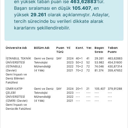
en yüksek taban puan ise
463,62883
’tür.
Başarı sıralaması en düşük
105.407
, en
yüksek
29.261
olarak açıklanmıştır. Adaylar,
tercih sürecinde bu verileri dikkate alarak
kararlarını şekillendirebilir.
Üniversite Adı
Bölüm Adı
Puan
Yıl
Kont.
Yer.
Başarı
Taban
Türü
Sırası
Puanı
İSTANBUL TEKNİK
Gemi ve Deniz
SAY
2024
40+1
41
29.261
463,62883
ÜNİVERSİTESİ
Teknolojisi
2023
50+2
52
53.982
454,51600
(İSTANBUL)
Mühendisliği
2022
70+2
72
74.046
430,87314
(Devlet)
(4 Yıllık)
2021
70+2
72
81.374
359,47652
Gemi İnşaatı ve
Deniz Bilimleri
Fakültesi
İZMİR KATİP
Gemi ve Deniz
SAY
2024
20+1
21
105.407
379,91288
ÇELEBİ
Teknolojisi
2023
---
---
---
---
ÜNİVERSİTESİ
Mühendisliği
2022
---
---
---
---
(İZMİR) (Devlet)
(4 Yıllık)
2021
---
---
---
---
Gemi İnşaatı ve
Denizcilik Fakültesi