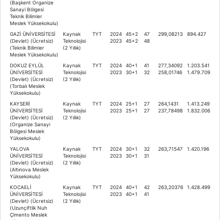
(Başkent Organize
Sanayi Bölgesi
Teknik Bilimler
Meslek Yüksekokulu)
GAZİ ÜNİVERSİTESİ
Kaynak
TYT
2024
45+2
47
299,08213
894.427
(Devlet) (Ücretsiz)
Teknolojisi
2023
45+2
48
(Teknik Bilimler
(2 Yıllık)
Meslek Yüksekokulu)
DOKUZ EYLÜL
Kaynak
TYT
2024
40+1
41
277,34092
1.203.541
ÜNİVERSİTESİ
Teknolojisi
2023
30+1
32
258,01746
1.479.709
(Devlet) (Ücretsiz)
(2 Yıllık)
(Torbalı Meslek
Yüksekokulu)
KAYSERİ
Kaynak
TYT
2024
25+1
27
264,1431
1.413.249
ÜNİVERSİTESİ
Teknolojisi
2023
25+1
27
237,78498
1.832.006
(Devlet) (Ücretsiz)
(2 Yıllık)
(Organize Sanayi
Bölgesi Meslek
Yüksekokulu)
YALOVA
Kaynak
TYT
2024
30+1
32
263,71547
1.420.196
ÜNİVERSİTESİ
Teknolojisi
2023
30+1
31
(Devlet) (Ücretsiz)
(2 Yıllık)
(Altınova Meslek
Yüksekokulu)
KOCAELİ
Kaynak
TYT
2024
40+1
42
263,20376
1.428.499
ÜNİVERSİTESİ
Teknolojisi
2023
40+1
41
(Devlet) (Ücretsiz)
(2 Yıllık)
(Uzunçiftlik Nuh
Çimento Meslek