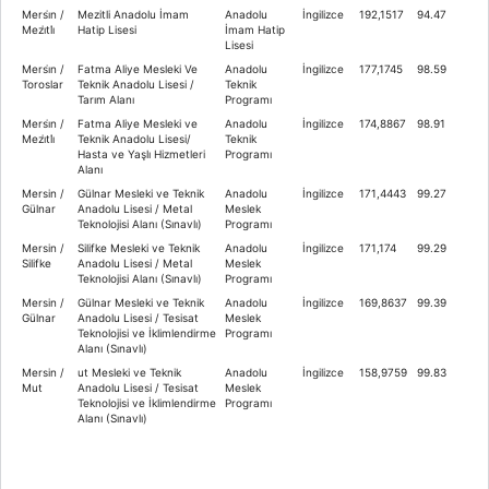
Mersi̇n /
Mezitli Anadolu İmam
Anadolu
İngilizce
192,1517
94.47
Mezi̇tli̇
Hatip Lisesi
İmam Hatip
Lisesi
Mersi̇n /
Fatma Aliye Mesleki Ve
Anadolu
İngilizce
177,1745
98.59
Toroslar
Teknik Anadolu Lisesi /
Teknik
Tarım Alanı
Programı
Mersi̇n /
Fatma Aliye Mesleki ve
Anadolu
İngilizce
174,8867
98.91
Mezi̇tli̇
Teknik Anadolu Lisesi/
Teknik
Hasta ve Yaşlı Hizmetleri
Programı
Alanı
Mersin /
Gülnar Mesleki ve Teknik
Anadolu
İngilizce
171,4443
99.27
Gülnar
Anadolu Lisesi / Metal
Meslek
Teknolojisi Alanı (Sınavlı)
Programı
Mersin /
Silifke Mesleki ve Teknik
Anadolu
İngilizce
171,174
99.29
Silifke
Anadolu Lisesi / Metal
Meslek
Teknolojisi Alanı (Sınavlı)
Programı
Mersin /
Gülnar Mesleki ve Teknik
Anadolu
İngilizce
169,8637
99.39
Gülnar
Anadolu Lisesi / Tesisat
Meslek
Teknolojisi ve İklimlendirme
Programı
Alanı (Sınavlı)
Mersin /
ut Mesleki ve Teknik
Anadolu
İngilizce
158,9759
99.83
Mut
Anadolu Lisesi / Tesisat
Meslek
Teknolojisi ve İklimlendirme
Programı
Alanı (Sınavlı)