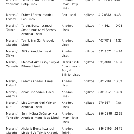
Yeni̇şehi̇r
Hatip Lisesi
İmam Hatip
Lisesi
Mersi̇n /
Erdemli Borsa İstanbul
Fen Lisesi
İngilizce
417,9813
9.48
Erdemli̇
Fen Lisesi
Mersin /
Tarsus Borsa İstanbul
Anadolu
İngilizce
414,842
10.04
Tarsus
Şehit Umut Sami Şensoy
Lisesi
Anadolu Lisesi
Mersi̇n /
Tevfik Sırrı Gür Anadolu
Anadolu
İngilizce
407,7018
11.37
Akdeni̇z
Lisesi
Lisesi
Mersi̇n /
Silifke Anadolu Lisesi
Anadolu
İngilizce
392,9371
14.26
Si̇li̇fke
Lisesi
Mersi̇n /
Mehmet Akif Ersoy Sosyal
Hazırlık Sınıfı
İngilizce
391,4601
14.56
Yeni̇şehi̇r
Bilimler Lisesi
Bulunmayan
Sosyal
Bilimler Lisesi
Mersi̇n /
Erdemli Anadolu Lisesi
Anadolu
İngilizce
382,7161
16.39
Erdemli̇
Lisesi
Mersin /
Anamur Anadolu Lisesi
Anadolu
İngilizce
382,6951
16.39
Anamur
Lisesi
Mersi̇n /
Mut Osman Nuri Yalman
Anadolu
İngilizce
379,5671
17.06
Mut
Anadolu Lisesi
Lisesi
Mersi̇n /
Şehit Kübra Doğanay Kız
Anadolu
İngilizce
356,0899
22.39
Yeni̇şehi̇r
Anadolu İmam Hatip Lisesi
İmam Hatip
Lisesi
Mersi̇n /
Akdeniz Borsa İstanbul
Anadolu
İngilizce
346,5196
24.75
Akdeni̇z
Mesleki Ve Teknik Anadolu
Teknik