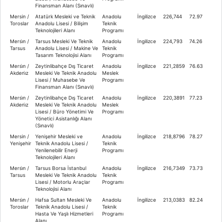
Finansman Alanı (Sınavlı)
Mersin /
Atatürk Mesleki ve Teknik
Anadolu
İngilizce
226,744
72.97
Toroslar
Anadolu Lisesi / Bilişim
Teknik
Teknolojileri Alanı
Programı
Mersi̇n /
Tarsus Mesleki Ve Teknik
Anadolu
İngilizce
224,793
74.26
Tarsus
Anadolu Lisesi / Makine Ve
Teknik
Tasarım Teknolojisi Alanı
Programı
Mersi̇n /
Zeytinlibahçe Dış Ticaret
Anadolu
İngilizce
221,2859
76.63
Akdeni̇z
Mesleki Ve Teknik Anadolu
Meslek
Lisesi / Muhasebe Ve
Programı
Finansman Alanı (Sınavlı)
Mersi̇n /
Zeytinlibahçe Dış Ticaret
Anadolu
İngilizce
220,3891
77.23
Akdeni̇z
Mesleki Ve Teknik Anadolu
Meslek
Lisesi / Büro Yönetimi Ve
Programı
Yönetici Asistanlığı Alanı
(Sınavlı)
Mersin /
Yenişehir Mesleki ve
Anadolu
İngilizce
218,8796
78.27
Yenişehir
Teknik Anadolu Lisesi /
Teknik
Yenilenebilir Enerji
Programı
Teknolojileri Alanı
Mersi̇n /
Tarsus Borsa İstanbul
Anadolu
İngilizce
216,7349
73.73
Tarsus
Mesleki Ve Teknik Anadolu
Teknik
Lisesi / Motorlu Araçlar
Programı
Teknolojisi Alanı
Mersi̇n /
Hafsa Sultan Mesleki Ve
Anadolu
İngilizce
213,0383
82.24
Toroslar
Teknik Anadolu Lisesi /
Teknik
Hasta Ve Yaşlı Hizmetleri
Programı
Alanı