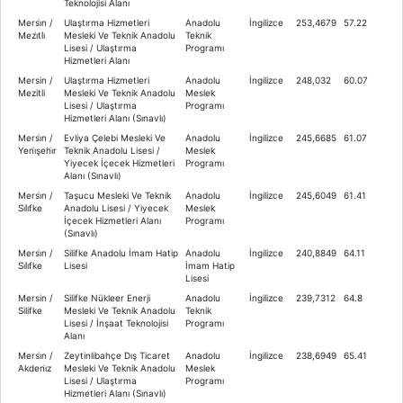
Teknolojisi Alanı
Mersi̇n /
Ulaştırma Hizmetleri
Anadolu
İngilizce
253,4679
57.22
Mezi̇tli̇
Mesleki Ve Teknik Anadolu
Teknik
Lisesi / Ulaştırma
Programı
Hizmetleri Alanı
Mersin /
Ulaştırma Hizmetleri
Anadolu
İngilizce
248,032
60.07
Mezitli
Mesleki Ve Teknik Anadolu
Meslek
Lisesi / Ulaştırma
Programı
Hizmetleri Alanı (Sınavlı)
Mersi̇n /
Evliya Çelebi Mesleki Ve
Anadolu
İngilizce
245,6685
61.07
Yeni̇şehi̇r
Teknik Anadolu Lisesi /
Meslek
Yiyecek İçecek Hizmetleri
Programı
Alanı (Sınavlı)
Mersi̇n /
Taşucu Mesleki Ve Teknik
Anadolu
İngilizce
245,6049
61.41
Si̇li̇fke
Anadolu Lisesi / Yiyecek
Meslek
İçecek Hizmetleri Alanı
Programı
(Sınavlı)
Mersi̇n /
Silifke Anadolu İmam Hatip
Anadolu
İngilizce
240,8849
64.11
Si̇li̇fke
Lisesi
İmam Hatip
Lisesi
Mersin /
Silifke Nükleer Enerji
Anadolu
İngilizce
239,7312
64.8
Silifke
Mesleki Ve Teknik Anadolu
Teknik
Lisesi / İnşaat Teknolojisi
Programı
Alanı
Mersi̇n /
Zeytinlibahçe Dış Ticaret
Anadolu
İngilizce
238,6949
65.41
Akdeni̇z
Mesleki Ve Teknik Anadolu
Meslek
Lisesi / Ulaştırma
Programı
Hizmetleri Alanı (Sınavlı)