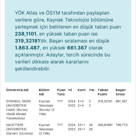
YÖK Atlas ve ÖSYM tarafından paylaşılan
verilere göre, Kaynak Teknolojisi bölümüne
yerleşmek için belirlenen en düşük taban puan
238,1101
, en yüksek taban puan ise
319,32181
’dir. Başarı sıralaması en düşük
1.863.487
, en yüksek
661.367
olarak
açıklanmıştır. Adaylar, tercih sürecinde bu
verileri dikkate alarak kararlarını
şekillendirebilir.
Üniversite Adı
Bölüm
Puan
Yıl
Kont.
Yer.
Taban
Başarı
Adı
Türü
Puanı
Sırası
İSTANBUL GEDİK
Kaynak
TYT
2024
2+0
2
319,32181
661.367
ÜNİVERSİTESİ
Teknolojisi
2023
2+0
2
(Vakıf) (Burslu)
(Burslu) (2
(Gedik Meslek
Yıllık)
Yüksekokulu)
HACETTEPE
Kaynak
TYT
2024
25+1
26
306,81691
798.773
ÜNİVERSİTESİ
Teknolojisi
2023
25+1
26
(Devlet) (Ücretsiz)
(2 Yıllık)