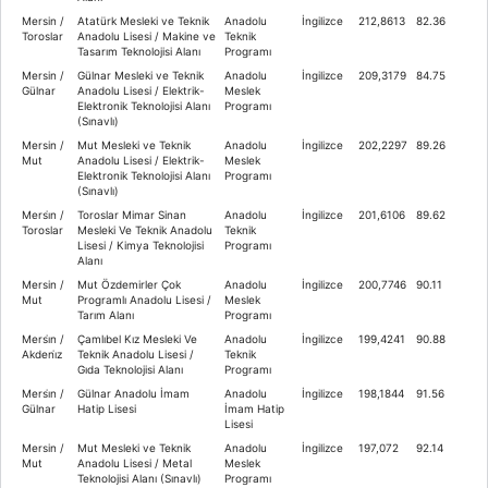
Mersin /
Atatürk Mesleki ve Teknik
Anadolu
İngilizce
212,8613
82.36
Toroslar
Anadolu Lisesi / Makine ve
Teknik
Tasarım Teknolojisi Alanı
Programı
Mersin /
Gülnar Mesleki ve Teknik
Anadolu
İngilizce
209,3179
84.75
Gülnar
Anadolu Lisesi / Elektrik-
Meslek
Elektronik Teknolojisi Alanı
Programı
(Sınavlı)
Mersin /
Mut Mesleki ve Teknik
Anadolu
İngilizce
202,2297
89.26
Mut
Anadolu Lisesi / Elektrik-
Meslek
Elektronik Teknolojisi Alanı
Programı
(Sınavlı)
Mersi̇n /
Toroslar Mimar Sinan
Anadolu
İngilizce
201,6106
89.62
Toroslar
Mesleki Ve Teknik Anadolu
Teknik
Lisesi / Kimya Teknolojisi
Programı
Alanı
Mersin /
Mut Özdemirler Çok
Anadolu
İngilizce
200,7746
90.11
Mut
Programlı Anadolu Lisesi /
Meslek
Tarım Alanı
Programı
Mersi̇n /
Çamlıbel Kız Mesleki Ve
Anadolu
İngilizce
199,4241
90.88
Akdeni̇z
Teknik Anadolu Lisesi /
Teknik
Gıda Teknolojisi Alanı
Programı
Mersi̇n /
Gülnar Anadolu İmam
Anadolu
İngilizce
198,1844
91.56
Gülnar
Hatip Lisesi
İmam Hatip
Lisesi
Mersin /
Mut Mesleki ve Teknik
Anadolu
İngilizce
197,072
92.14
Mut
Anadolu Lisesi / Metal
Meslek
Teknolojisi Alanı (Sınavlı)
Programı