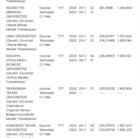
Yüksekokulu)
NECMETTİN
Kaynak
TYT
2024
20+1
22
261,0908
1.463.654
ERBAKAN
Teknolojisi
2023
20+1
21
ÜNİVERSİTESİ
(2 Yıllık)
(Devlet) (Ücretsiz)
(Teknik Bilimler
Meslek Yüksekokulu)
UŞAK ÜNİVERSİTESİ
Kaynak
TYT
2024
20+1
21
258,81921
1.501.624
(Devlet) (Ücretsiz)
Teknolojisi
2023
20+1
22
236,31468
1.859.194
(Teknik Bilimler
(2 Yıllık)
Meslek Yüksekokulu)
SAKARYA
Kaynak
TYT
2024
50+2
54
255,09615
1.565.102
UYGULAMALI
Teknolojisi
2023
40+1
41
BİLİMLER
(2 Yıllık)
ÜNİVERSİTESİ
(Devlet) (Ücretsiz)
(Arifiye Meslek
Yüksekokulu)
İSKENDERUN
Kaynak
TYT
2024
20+1
27
253,00533
1.600.804
TEKNİK
Teknolojisi
2023
---
---
---
ÜNİVERSİTESİ
(2 Yıllık)
(Devlet) (Ücretsiz)
(İskenderun
Organize Sanayi
Bölgesi Kaynakçılık
Meslek Yüksekokulu)
KARADENİZ TEKNİK
Kaynak
TYT
2024
25+1
26
252,97975
1.601.223
ÜNİVERSİTESİ
Teknolojisi
2023
20+1
22
233,84755
1.905.325
(Devlet) (Ücretsiz)
(2 Yıllık)