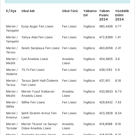
İl / İlçe
Okul Adı
Okul Türü
Yabancı
Taban
Yüzdelik
Dil
Puanı
Dilim
2024
2024
Mersi̇n /
Eyüp Aygar Fen Lisesi
Fen Lisesi
İngilizce
480,4458
0.77
Yeni̇şehi̇r
Mersi̇n /
Yahya Akel Fen Lisesi
Fen Lisesi
İngilizce
472,6369
1.41
Yeni̇şehi̇r
Mersi̇n /
Sesim Sarpkaya Fen Lisesi
Fen Lisesi
İngilizce
463,6058
2.41
Tarsus
Mersi̇n /
İçel Anadolu Lisesi
Anadolu
İngilizce
454,4605
3.6
Mezi̇tli̇
Lisesi
Mersi̇n /
75.Yıl Fen Lisesi
Fen Lisesi
İngilizce
439,1283
5.9
Akdeni̇z
Mersi̇n /
Tarsus Şehit Halil Özdemir
Fen Lisesi
İngilizce
437,451
6.18
Tarsus
Fen Lisesi
Mersi̇n /
Mersin Yusuf Kalkavan
Anadolu
İngilizce
433,9633
6.73
Mezi̇tli̇
Anadolu Lisesi
Lisesi
Mersi̇n /
Silifke Fen Lisesi
Fen Lisesi
İngilizce
429,8432
7.43
Si̇li̇fke
Mersi̇n /
Şehit İbrahim Armut Fen
Fen Lisesi
İngilizce
423,3928
8.54
Anamur
Lisesi
Mersi̇n /
Mersin Ticaret ve Sanayi
Anadolu
İngilizce
419,8088
9.16
Toroslar
Odası Anadolu Lisesi
Lisesi
Mersi̇n /
Yenişehir Anadolu İmam
Anadolu
İngilizce
418,9238
9.31