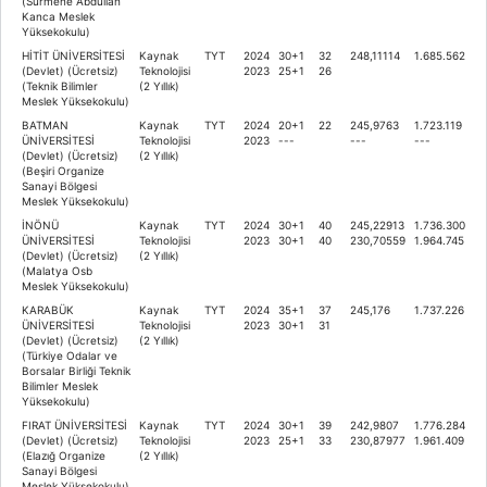
(Sürmene Abdullah
Kanca Meslek
Yüksekokulu)
HİTİT ÜNİVERSİTESİ
Kaynak
TYT
2024
30+1
32
248,11114
1.685.562
(Devlet) (Ücretsiz)
Teknolojisi
2023
25+1
26
(Teknik Bilimler
(2 Yıllık)
Meslek Yüksekokulu)
BATMAN
Kaynak
TYT
2024
20+1
22
245,9763
1.723.119
ÜNİVERSİTESİ
Teknolojisi
2023
---
---
---
(Devlet) (Ücretsiz)
(2 Yıllık)
(Beşiri Organize
Sanayi Bölgesi
Meslek Yüksekokulu)
İNÖNÜ
Kaynak
TYT
2024
30+1
40
245,22913
1.736.300
ÜNİVERSİTESİ
Teknolojisi
2023
30+1
40
230,70559
1.964.745
(Devlet) (Ücretsiz)
(2 Yıllık)
(Malatya Osb
Meslek Yüksekokulu)
KARABÜK
Kaynak
TYT
2024
35+1
37
245,176
1.737.226
ÜNİVERSİTESİ
Teknolojisi
2023
30+1
31
(Devlet) (Ücretsiz)
(2 Yıllık)
(Türkiye Odalar ve
Borsalar Birliği Teknik
Bilimler Meslek
Yüksekokulu)
FIRAT ÜNİVERSİTESİ
Kaynak
TYT
2024
30+1
39
242,9807
1.776.284
(Devlet) (Ücretsiz)
Teknolojisi
2023
25+1
33
230,87977
1.961.409
(Elazığ Organize
(2 Yıllık)
Sanayi Bölgesi
Meslek Yüksekokulu)