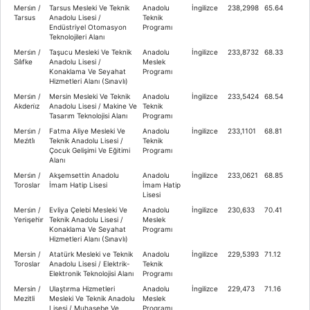
Mersi̇n /
Tarsus Mesleki Ve Teknik
Anadolu
İngilizce
238,2998
65.64
Tarsus
Anadolu Lisesi /
Teknik
Endüstriyel Otomasyon
Programı
Teknolojileri Alanı
Mersi̇n /
Taşucu Mesleki Ve Teknik
Anadolu
İngilizce
233,8732
68.33
Si̇li̇fke
Anadolu Lisesi /
Meslek
Konaklama Ve Seyahat
Programı
Hizmetleri Alanı (Sınavlı)
Mersi̇n /
Mersin Mesleki Ve Teknik
Anadolu
İngilizce
233,5424
68.54
Akdeni̇z
Anadolu Lisesi / Makine Ve
Teknik
Tasarım Teknolojisi Alanı
Programı
Mersi̇n /
Fatma Aliye Mesleki Ve
Anadolu
İngilizce
233,1101
68.81
Mezi̇tli̇
Teknik Anadolu Lisesi /
Teknik
Çocuk Gelişimi Ve Eğitimi
Programı
Alanı
Mersi̇n /
Akşemsettin Anadolu
Anadolu
İngilizce
233,0621
68.85
Toroslar
İmam Hatip Lisesi
İmam Hatip
Lisesi
Mersi̇n /
Evliya Çelebi Mesleki Ve
Anadolu
İngilizce
230,633
70.41
Yeni̇şehi̇r
Teknik Anadolu Lisesi /
Meslek
Konaklama Ve Seyahat
Programı
Hizmetleri Alanı (Sınavlı)
Mersin /
Atatürk Mesleki ve Teknik
Anadolu
İngilizce
229,5393
71.12
Toroslar
Anadolu Lisesi / Elektrik-
Teknik
Elektronik Teknolojisi Alanı
Programı
Mersin /
Ulaştırma Hizmetleri
Anadolu
İngilizce
229,473
71.16
Mezitli
Mesleki Ve Teknik Anadolu
Meslek
Lisesi / Muhasebe Ve
Programı