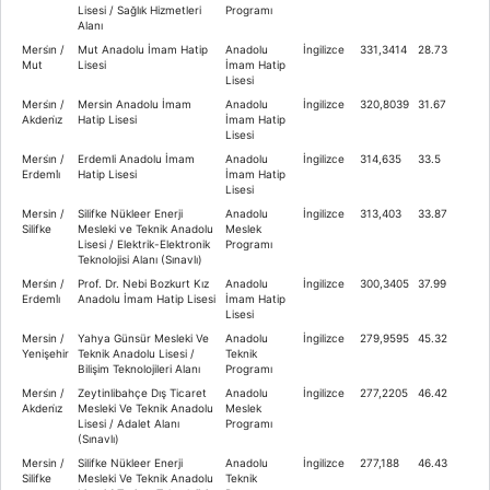
Lisesi / Sağlık Hizmetleri
Programı
Alanı
Mersi̇n /
Mut Anadolu İmam Hatip
Anadolu
İngilizce
331,3414
28.73
Mut
Lisesi
İmam Hatip
Lisesi
Mersi̇n /
Mersin Anadolu İmam
Anadolu
İngilizce
320,8039
31.67
Akdeni̇z
Hatip Lisesi
İmam Hatip
Lisesi
Mersi̇n /
Erdemli Anadolu İmam
Anadolu
İngilizce
314,635
33.5
Erdemli̇
Hatip Lisesi
İmam Hatip
Lisesi
Mersin /
Silifke Nükleer Enerji
Anadolu
İngilizce
313,403
33.87
Silifke
Mesleki ve Teknik Anadolu
Meslek
Lisesi / Elektrik-Elektronik
Programı
Teknolojisi Alanı (Sınavlı)
Mersi̇n /
Prof. Dr. Nebi Bozkurt Kız
Anadolu
İngilizce
300,3405
37.99
Erdemli̇
Anadolu İmam Hatip Lisesi
İmam Hatip
Lisesi
Mersin /
Yahya Günsür Mesleki Ve
Anadolu
İngilizce
279,9595
45.32
Yenişehir
Teknik Anadolu Lisesi /
Teknik
Bilişim Teknolojileri Alanı
Programı
Mersi̇n /
Zeytinlibahçe Dış Ticaret
Anadolu
İngilizce
277,2205
46.42
Akdeni̇z
Mesleki Ve Teknik Anadolu
Meslek
Lisesi / Adalet Alanı
Programı
(Sınavlı)
Mersin /
Silifke Nükleer Enerji
Anadolu
İngilizce
277,188
46.43
Silifke
Mesleki Ve Teknik Anadolu
Teknik