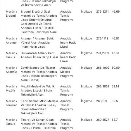
Lisesi / Tesisat Teknolojisi
Programı
Ve İklimlendirme Alanı
Mersi̇n /
Erdemli Ertuğrul Gazi
Anadolu
İngilizce
276,5211
46.69
Erdemli̇
Mesleki ve Teknik Anadolu
Teknik
Lisesi Erdemli Ertuğrul
Programı
Gazi Mesleki Ve Teknik
Anadolu Lisesi / Elektrik-
Elektronik Teknolojisi Alanı
Mersi̇n /
Anamur / Anamur Şehit
Anadolu
İngilizce
276,1113
46.87
Anamur
Yüksel Alçın Anadolu
İmam Hatip
İmam Hatip Lisesi
Lisesi
Mersi̇n /
Uluslararası Ashabı Kehf
Anadolu
İngilizce
274,2959
47.61
Tarsus
Anadolu İmam Hatip Lisesi
İmam Hatip
Lisesi
Mersi̇n /
Zeytinlibahçe Dış Ticaret
Anadolu
İngilizce
268,4902
50.09
Akdeni̇z
Mesleki Ve Teknik Anadolu
Meslek
Lisesi / Bilişim Teknolojileri
Programı
Alanı (Sınavlı)
Mersi̇n /
Mezitli Mesleki Ve Teknik
Anadolu
İngilizce
263,8858
52.14
Mezi̇tli̇
Anadolu Lisesi / Bilişim
Teknik
Teknolojileri Alanı
Programı
Mersi̇n /
Kadri Şaman Mtso Mesleki
Anadolu
İngilizce
263,109
52.5
Toroslar
Ve Teknik Anadolu Lisesi /
Teknik
Biyomedikal Cihaz
Programı
Teknolojileri Alanı
Mersi̇n /
Ticaret Ve Sanayi Odası
Anadolu
İngilizce
260,5527
53.7
Tarsus
Mesleki Ve Teknik Anadolu
Teknik
Lisesi / Elektrik-Elektronik
Programı