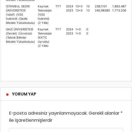
İSTANBUL GEDİK
Kaynak
TYT
2024
13+0
13
238,1101
1.863.487
ÜNİVERSİTESİ
Teknolojisi
2023
13+0
13
240,98385
1.773.206
(Vakıf) (%50
(%50
İndirimli) (Gedik
İndirimli)
Meslek Yüksekokulu)
(2 Yıllık)
GAZİ ÜNİVERSİTESİ
Kaynak
TYT
2024
1+0
0
(Devlet) (Ücretsiz)
Teknolojisi
2023
1+0
0
(Teknik Bilimler
(KKTC
Meslek Yüksekokulu)
Uyruklu)
(2 Yıllık)
YORUM YAP
E-posta adresiniz yayınlanmayacak.
Gerekli alanlar
*
ile işaretlenmişlerdir