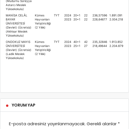
(Mudurnu Süreyya
Astarcı Meslek
Yüksekokulu)
MANİSA CELÂL
Kümes
TYT
2024
20+1
22
236,57596
1.891.091
BAYAR
Hayvanları
2023
20+1
22
228,64677
2.004.218
ÜNİVERSİTESİ
Yetiştiriciliği
(Devlet) (Ücretsiz)
(2 Yıllık)
(Akhisar Meslek
Yüksekokulu)
ONDOKUZ MAYIS
Kümes
TYT
2024
40+1
42
235,32846
1.913.852
ÜNİVERSİTESİ
Hayvanları
2023
25+1
27
218,49644
2.204.879
(Devlet) (Ücretsiz)
Yetiştiriciliği
(Ladik Meslek
(2 Yıllık)
Yüksekokulu)
YORUM YAP
E-posta adresiniz yayınlanmayacak.
Gerekli alanlar
*