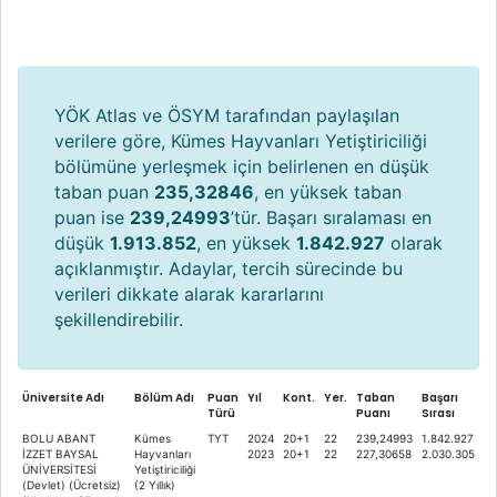
YÖK Atlas ve ÖSYM tarafından paylaşılan
verilere göre, Kümes Hayvanları Yetiştiriciliği
bölümüne yerleşmek için belirlenen en düşük
taban puan
235,32846
, en yüksek taban
puan ise
239,24993
’tür. Başarı sıralaması en
düşük
1.913.852
, en yüksek
1.842.927
olarak
açıklanmıştır. Adaylar, tercih sürecinde bu
verileri dikkate alarak kararlarını
şekillendirebilir.
Üniversite Adı
Bölüm Adı
Puan
Yıl
Kont.
Yer.
Taban
Başarı
Türü
Puanı
Sırası
BOLU ABANT
Kümes
TYT
2024
20+1
22
239,24993
1.842.927
İZZET BAYSAL
Hayvanları
2023
20+1
22
227,30658
2.030.305
ÜNİVERSİTESİ
Yetiştiriciliği
(Devlet) (Ücretsiz)
(2 Yıllık)