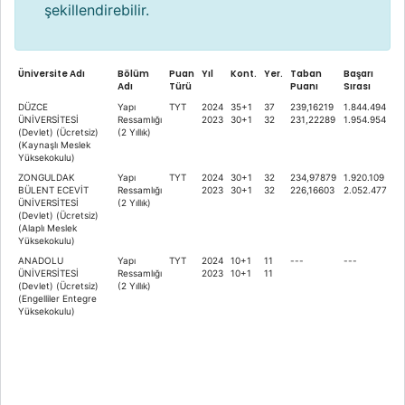
şekillendirebilir.
Üniversite Adı
Bölüm
Puan
Yıl
Kont.
Yer.
Taban
Başarı
Adı
Türü
Puanı
Sırası
DÜZCE
Yapı
TYT
2024
35+1
37
239,16219
1.844.494
ÜNİVERSİTESİ
Ressamlığı
2023
30+1
32
231,22289
1.954.954
(Devlet) (Ücretsiz)
(2 Yıllık)
(Kaynaşlı Meslek
Yüksekokulu)
ZONGULDAK
Yapı
TYT
2024
30+1
32
234,97879
1.920.109
BÜLENT ECEVİT
Ressamlığı
2023
30+1
32
226,16603
2.052.477
ÜNİVERSİTESİ
(2 Yıllık)
(Devlet) (Ücretsiz)
(Alaplı Meslek
Yüksekokulu)
ANADOLU
Yapı
TYT
2024
10+1
11
---
---
ÜNİVERSİTESİ
Ressamlığı
2023
10+1
11
(Devlet) (Ücretsiz)
(2 Yıllık)
(Engelliler Entegre
Yüksekokulu)