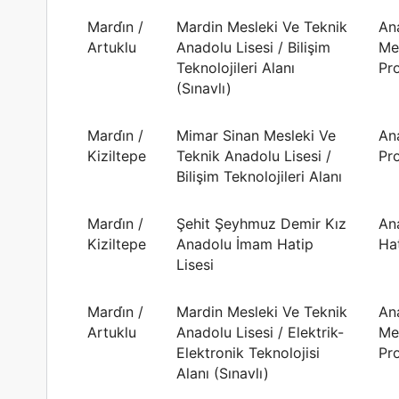
Mardi̇n /
Mardin Mesleki Ve Teknik
An
Artuklu
Anadolu Lisesi / Bilişim
Me
Teknolojileri Alanı
Pr
(Sınavlı)
Mardi̇n /
Mimar Sinan Mesleki Ve
An
Kiziltepe
Teknik Anadolu Lisesi /
Pr
Bilişim Teknolojileri Alanı
Mardi̇n /
Şehit Şeyhmuz Demir Kız
An
Kiziltepe
Anadolu İmam Hatip
Hat
Lisesi
Mardi̇n /
Mardin Mesleki Ve Teknik
An
Artuklu
Anadolu Lisesi / Elektrik-
Me
Elektronik Teknolojisi
Pr
Alanı (Sınavlı)