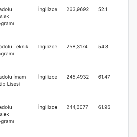
adolu
İngilizce
263,9692
52.1
slek
ogramı
adolu Teknik
İngilizce
258,3174
54.8
ogramı
adolu İmam
İngilizce
245,4932
61.47
ip Lisesi
adolu
İngilizce
244,6077
61.96
slek
ogramı