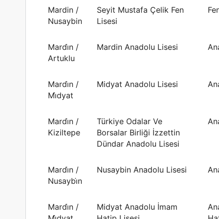
Mardin /
Seyit Mustafa Çelik Fen
Fen
Nusaybin
Lisesi
Mardi̇n /
Mardin Anadolu Lisesi
An
Artuklu
Mardi̇n /
Midyat Anadolu Lisesi
An
Mi̇dyat
Mardi̇n /
Türkiye Odalar Ve
An
Kiziltepe
Borsalar Birliği İzzettin
Dündar Anadolu Lisesi
Mardi̇n /
Nusaybin Anadolu Lisesi
An
Nusaybi̇n
Mardi̇n /
Midyat Anadolu İmam
An
Mi̇dyat
Hatip Lisesi
Hat