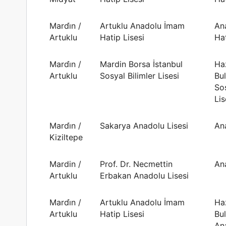
Mardi̇n /
Artuklu Anadolu İmam
An
Artuklu
Hatip Lisesi
Hat
Mardi̇n /
Mardin Borsa İstanbul
Haz
Artuklu
Sosyal Bilimler Lisesi
Bu
Sos
Lis
Mardi̇n /
Sakarya Anadolu Lisesi
An
Kiziltepe
Mardin /
Prof. Dr. Necmettin
An
Artuklu
Erbakan Anadolu Lisesi
Mardi̇n /
Artuklu Anadolu İmam
Haz
Artuklu
Hatip Lisesi
Bu
An