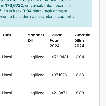
aşılan verilere göre, Mardin’deki liselere
uan
176,6722
, en yüksek taban puan ise
7
, en yüksek
3.94
olarak açıklanmıştır.
 önünde bulundurarak seçimlerini yapabilir.
l Türü
Yabancı
Taban
Yüzdelik
Dil
Puanı
Dilim
2024
2024
 Lisesi
İngilizce
452,0431
3.94
 Lisesi
İngilizce
437,1078
6.23
 Lisesi
İngilizce
421,3871
8.88