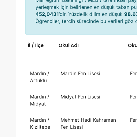
Milli eğitim bakanlığı ( MEB ) tarafından payl
yerleşmek için belirlenen en düşük taban p
452,0431
’dir. Yüzdelik dilim en düşük
98.6
Öğrenciler, tercih sürecinde bu verileri göz
İl / İlçe
Okul Adı
Oku
Mardi̇n /
Mardin Fen Lisesi
Fen
Artuklu
Mardi̇n /
Midyat Fen Lisesi
Fen
Mi̇dyat
Mardi̇n /
Mehmet Hadi Kahraman
Fen
Kiziltepe
Fen Lisesi