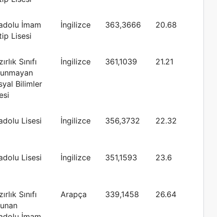
adolu İmam
İngilizce
363,3666
20.68
ip Lisesi
ırlık Sınıfı
İngilizce
361,1039
21.21
lunmayan
yal Bilimler
esi
adolu Lisesi
İngilizce
356,3732
22.32
adolu Lisesi
İngilizce
351,1593
23.6
ırlık Sınıfı
Arapça
339,1458
26.64
lunan
adolu İmam