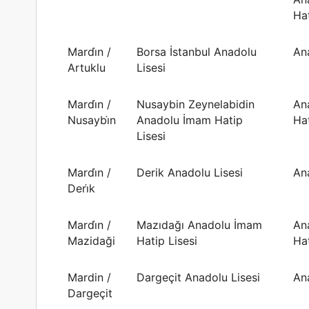
Hat
Mardi̇n /
Borsa İstanbul Anadolu
An
Artuklu
Lisesi
Mardi̇n /
Nusaybin Zeynelabidin
An
Nusaybi̇n
Anadolu İmam Hatip
Hat
Lisesi
Mardi̇n /
Derik Anadolu Lisesi
An
Deri̇k
Mardi̇n /
Mazıdağı Anadolu İmam
An
Mazidaği
Hatip Lisesi
Hat
Mardin /
Dargeçit Anadolu Lisesi
An
Dargeçit