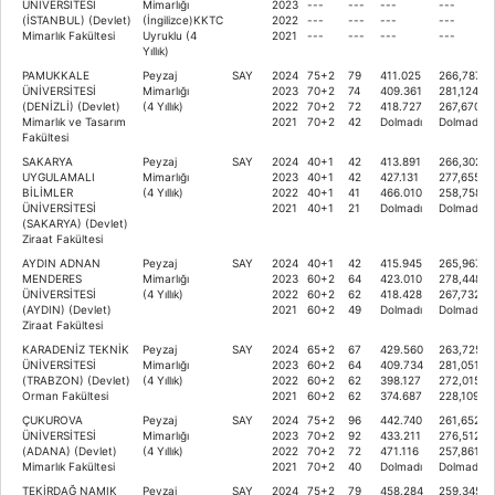
ÜNİVERSİTESİ
Mimarlığı
2023
---
---
---
---
(İSTANBUL) (Devlet)
(İngilizce)KKTC
2022
---
---
---
---
Mimarlık Fakültesi
Uyruklu (4
2021
---
---
---
---
Yıllık)
PAMUKKALE
Peyzaj
SAY
2024
75+2
79
411.025
266,78797
ÜNİVERSİTESİ
Mimarlığı
2023
70+2
74
409.361
281,12471
(DENİZLİ) (Devlet)
(4 Yıllık)
2022
70+2
72
418.727
267,67016
Mimarlık ve Tasarım
2021
70+2
42
Dolmadı
Dolmadı
Fakültesi
SAKARYA
Peyzaj
SAY
2024
40+1
42
413.891
266,30204
UYGULAMALI
Mimarlığı
2023
40+1
42
427.131
277,65510
BİLİMLER
(4 Yıllık)
2022
40+1
41
466.010
258,75856
ÜNİVERSİTESİ
2021
40+1
21
Dolmadı
Dolmadı
(SAKARYA) (Devlet)
Ziraat Fakültesi
AYDIN ADNAN
Peyzaj
SAY
2024
40+1
42
415.945
265,96754
MENDERES
Mimarlığı
2023
60+2
64
423.010
278,44896
ÜNİVERSİTESİ
(4 Yıllık)
2022
60+2
62
418.428
267,73203
(AYDIN) (Devlet)
2021
60+2
49
Dolmadı
Dolmadı
Ziraat Fakültesi
KARADENİZ TEKNİK
Peyzaj
SAY
2024
65+2
67
429.560
263,72599
ÜNİVERSİTESİ
Mimarlığı
2023
60+2
64
409.734
281,05177
(TRABZON) (Devlet)
(4 Yıllık)
2022
60+2
62
398.127
272,01552
Orman Fakültesi
2021
60+2
62
374.687
228,10912
ÇUKUROVA
Peyzaj
SAY
2024
75+2
96
442.740
261,65211
ÜNİVERSİTESİ
Mimarlığı
2023
70+2
92
433.211
276,51254
(ADANA) (Devlet)
(4 Yıllık)
2022
70+2
72
471.116
257,86103
Mimarlık Fakültesi
2021
70+2
40
Dolmadı
Dolmadı
TEKİRDAĞ NAMIK
Peyzaj
SAY
2024
75+2
79
458.284
259,34532