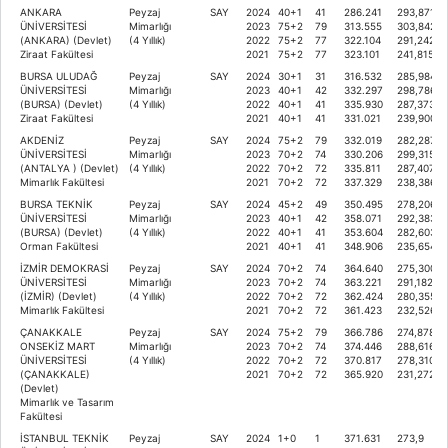
ANKARA
Peyzaj
SAY
2024
40+1
41
286.241
293,87186
ÜNİVERSİTESİ
Mimarlığı
2023
75+2
79
313.555
303,84258
(ANKARA) (Devlet)
(4 Yıllık)
2022
75+2
77
322.104
291,24264
Ziraat Fakültesi
2021
75+2
77
323.101
241,81556
BURSA ULUDAĞ
Peyzaj
SAY
2024
30+1
31
316.532
285,98461
ÜNİVERSİTESİ
Mimarlığı
2023
40+1
42
332.297
298,78681
(BURSA) (Devlet)
(4 Yıllık)
2022
40+1
41
335.930
287,37300
Ziraat Fakültesi
2021
40+1
41
331.021
239,90097
AKDENİZ
Peyzaj
SAY
2024
75+2
79
332.019
282,28791
ÜNİVERSİTESİ
Mimarlığı
2023
70+2
74
330.206
299,31536
(ANTALYA ) (Devlet)
(4 Yıllık)
2022
70+2
72
335.811
287,40739
Mimarlık Fakültesi
2021
70+2
72
337.329
238,38653
BURSA TEKNİK
Peyzaj
SAY
2024
45+2
49
350.495
278,2068
ÜNİVERSİTESİ
Mimarlığı
2023
40+1
42
358.071
292,38349
(BURSA) (Devlet)
(4 Yıllık)
2022
40+1
41
353.604
282,60347
Orman Fakültesi
2021
40+1
41
348.906
235,65437
İZMİR DEMOKRASİ
Peyzaj
SAY
2024
70+2
74
364.640
275,30097
ÜNİVERSİTESİ
Mimarlığı
2023
70+2
74
363.221
291,18227
(İZMİR) (Devlet)
(4 Yıllık)
2022
70+2
72
362.424
280,35501
Mimarlık Fakültesi
2021
70+2
72
361.423
232,52612
ÇANAKKALE
Peyzaj
SAY
2024
75+2
79
366.786
274,87879
ONSEKİZ MART
Mimarlığı
2023
70+2
74
374.446
288,61679
ÜNİVERSİTESİ
(4 Yıllık)
2022
70+2
72
370.817
278,31014
(ÇANAKKALE)
2021
70+2
72
365.920
231,27296
(Devlet)
Mimarlık ve Tasarım
Fakültesi
İSTANBUL TEKNİK
Peyzaj
SAY
2024
1+0
1
371.631
273,9