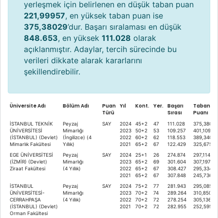
yerleşmek için belirlenen en düşük taban puan
221,99957
, en yüksek taban puan ise
375,38029
’dur. Başarı sıralaması en düşük
848.653
, en yüksek
111.028
olarak
açıklanmıştır. Adaylar, tercih sürecinde bu
verileri dikkate alarak kararlarını
şekillendirebilir.
Üniversite Adı
Bölüm Adı
Puan
Yıl
Kont.
Yer.
Başarı
Taban
Türü
Sırası
Puanı
İSTANBUL TEKNİK
Peyzaj
SAY
2024
45+2
47
111.028
375,38029
ÜNİVERSİTESİ
Mimarlığı
2023
50+2
53
109.257
401,10923
(İSTANBUL) (Devlet)
(İngilizce) (4
2022
60+2
62
118.553
389,34062
Mimarlık Fakültesi
Yıllık)
2021
65+2
67
122.429
325,67560
EGE ÜNİVERSİTESİ
Peyzaj
SAY
2024
25+1
26
274.874
297,11487
(İZMİR) (Devlet)
Mimarlığı
2023
65+2
69
301.604
307,19781
Ziraat Fakültesi
(4 Yıllık)
2022
65+2
67
308.427
295,33470
2021
65+2
67
307.848
245,73646
İSTANBUL
Peyzaj
SAY
2024
75+2
77
281.943
295,08523
ÜNİVERSİTESİ-
Mimarlığı
2023
70+2
74
289.264
310,85047
CERRAHPAŞA
(4 Yıllık)
2022
70+2
72
278.254
305,13661
(İSTANBUL) (Devlet)
2021
70+2
72
282.955
252,59537
Orman Fakültesi