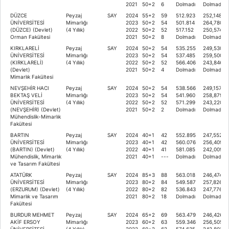
2021
50+2
6
Dolmadı
Dolmadı
DÜZCE
Peyzaj
SAY
2024
55+2
59
512.923
252,14804
ÜNİVERSİTESİ
Mimarlığı
2023
50+2
54
501.814
264,78093
(DÜZCE) (Devlet)
(4 Yıllık)
2022
50+2
52
517.152
250,57478
Orman Fakültesi
2021
50+2
8
Dolmadı
Dolmadı
KIRKLARELİ
Peyzaj
SAY
2024
50+2
54
535.255
249,53081
ÜNİVERSİTESİ
Mimarlığı
2023
50+2
54
537.485
259,50083
(KIRKLARELİ)
(4 Yıllık)
2022
50+2
52
566.406
243,84650
(Devlet)
2021
50+2
4
Dolmadı
Dolmadı
Mimarlık Fakültesi
NEVŞEHİR HACI
Peyzaj
SAY
2024
50+2
54
538.566
249,15797
BEKTAŞ VELİ
Mimarlığı
2023
50+2
54
541.960
258,87981
ÜNİVERSİTESİ
(4 Yıllık)
2022
50+2
52
571.299
243,22070
(NEVŞEHİR) (Devlet)
2021
50+2
2
Dolmadı
Dolmadı
Mühendislik-Mimarlık
Fakültesi
BARTIN
Peyzaj
SAY
2024
40+1
42
552.895
247,55299
ÜNİVERSİTESİ
Mimarlığı
2023
40+1
42
560.076
256,40907
(BARTIN) (Devlet)
(4 Yıllık)
2022
40+1
41
581.085
242,00961
Mühendislik, Mimarlık
2021
40+1
---
Dolmadı
Dolmadı
ve Tasarım Fakültesi
ATATÜRK
Peyzaj
SAY
2024
85+3
88
563.018
246,47488
ÜNİVERSİTESİ
Mimarlığı
2023
80+2
84
549.587
257,82619
(ERZURUM) (Devlet)
(4 Yıllık)
2022
80+2
82
536.843
247,77634
Mimarlık ve Tasarım
2021
80+2
18
Dolmadı
Dolmadı
Fakültesi
BURDUR MEHMET
Peyzaj
SAY
2024
65+2
69
563.479
246,4268
AKİF ERSOY
Mimarlığı
2023
60+2
63
559.346
256,50584
ÜNİVERSİTESİ
(4 Yıllık)
2022
60+2
62
574.635
242,80224