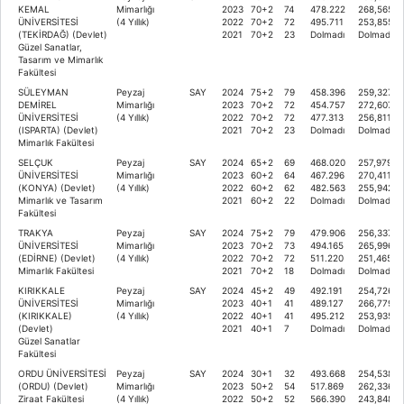
KEMAL
Mimarlığı
2023
70+2
74
478.222
268,56551
ÜNİVERSİTESİ
(4 Yıllık)
2022
70+2
72
495.711
253,85547
(TEKİRDAĞ) (Devlet)
2021
70+2
23
Dolmadı
Dolmadı
Güzel Sanatlar,
Tasarım ve Mimarlık
Fakültesi
SÜLEYMAN
Peyzaj
SAY
2024
75+2
79
458.396
259,32703
DEMİREL
Mimarlığı
2023
70+2
72
454.757
272,60760
ÜNİVERSİTESİ
(4 Yıllık)
2022
70+2
72
477.313
256,81168
(ISPARTA) (Devlet)
2021
70+2
23
Dolmadı
Dolmadı
Mimarlık Fakültesi
SELÇUK
Peyzaj
SAY
2024
65+2
69
468.020
257,979
ÜNİVERSİTESİ
Mimarlığı
2023
60+2
64
467.296
270,41170
(KONYA) (Devlet)
(4 Yıllık)
2022
60+2
62
482.563
255,94224
Mimarlık ve Tasarım
2021
60+2
22
Dolmadı
Dolmadı
Fakültesi
TRAKYA
Peyzaj
SAY
2024
75+2
79
479.906
256,33723
ÜNİVERSİTESİ
Mimarlığı
2023
70+2
73
494.165
265,99685
(EDİRNE) (Devlet)
(4 Yıllık)
2022
70+2
72
511.220
251,46500
Mimarlık Fakültesi
2021
70+2
18
Dolmadı
Dolmadı
KIRIKKALE
Peyzaj
SAY
2024
45+2
49
492.191
254,72632
ÜNİVERSİTESİ
Mimarlığı
2023
40+1
41
489.127
266,77933
(KIRIKKALE)
(4 Yıllık)
2022
40+1
41
495.212
253,93591
(Devlet)
2021
40+1
7
Dolmadı
Dolmadı
Güzel Sanatlar
Fakültesi
ORDU ÜNİVERSİTESİ
Peyzaj
SAY
2024
30+1
32
493.668
254,53885
(ORDU) (Devlet)
Mimarlığı
2023
50+2
54
517.869
262,33667
Ziraat Fakültesi
(4 Yıllık)
2022
50+2
52
566.390
243,84806