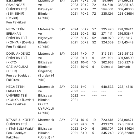
ESKİŞEHİR
Matematik
SAY
2024
75+2
78
161.964
341,99213
OSMANGAZİ
ve
2023
70+2
72
154.518
368,95148
ÜNİVERSİTESİ
Bilgisayar
2022
70+2
72
199.600
337,48336
(ESKİŞEHİR)
Bilimleri
2021
70+2
72
235.124
268,03684
(Devlet)
(4 Yıllık)
Fen Fakültesi
NECMETTİN
Matematik
SAY
2024
55+2
57
295.426
291,30747
ERBAKAN
ve
2023
50+2
52
271.411
316,53847
ÜNİVERSİTESİ
Bilgisayar
2022
50+2
52
308.979
295,16117
(KONYA ) (Devlet)
Bilimleri
2021
50+2
52
324.559
241,45448
Fen Fakültesi
(4 Yıllık)
DOĞU AKDENİZ
Matematik
SAY
2024
7+0
7
315.281
286,29126
ÜNİVERSİTESİ
ve
2023
9+0
9
321.791
301,58509
(KKTC-
Bilgisayar
2022
10+0
10
362.933
280,22749
GAZİMAĞUSA)
Bilimleri
2021
10+0
6
Dolmadı
Dolmadı
(KKTC)
(İngilizce)
Fen ve Edebiyat
(Burslu) (4
Fakültesi
Yıllık)
NECMETTİN
Matematik
SAY
2024
1+0
1
648.533
238,14816
ERBAKAN
ve
2023
---
---
---
---
ÜNİVERSİTESİ
Bilgisayar
2022
---
---
---
---
(KONYA ) (Devlet)
Bilimleri
2021
---
---
---
---
Fen Fakültesi
(KKTC
UYRUKLU)
(4 Yıllık)
İSTANBUL KÜLTÜR
Matematik
SAY
2024
10+0
10
723.618
231,80671
ÜNİVERSİTESİ
ve
2023
9+0
9
433.173
276,51951
(İSTANBUL) (Vakıf)
Bilgisayar
2022
6+0
6
298.707
298,34624
Fen-Edebiyat
Bilimleri
2021
5+0
5
345.249
236,52309
Fakültesi
(Ücretli) (4