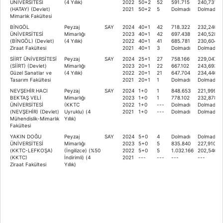
ÜNİVERSİTESİ
(4 Yıllık)
2022
50+2
52
591.715
240,73196
(HATAY) (Devlet)
2021
50+2
5
Dolmadı
Dolmadı
Mimarlık Fakültesi
BİNGÖL
Peyzaj
SAY
2024
40+1
42
718.322
232,24041
ÜNİVERSİTESİ
Mimarlığı
2023
40+1
42
697.438
240,52869
(BİNGÖL) (Devlet)
(4 Yıllık)
2022
40+1
41
685.781
230,60424
Ziraat Fakültesi
2021
40+1
3
Dolmadı
Dolmadı
SİİRT ÜNİVERSİTESİ
Peyzaj
SAY
2024
25+1
27
758.166
229,04751
(SİİRT) (Devlet)
Mimarlığı
2023
20+1
22
667.102
243,69323
Güzel Sanatlar ve
(4 Yıllık)
2022
20+1
21
647.704
234,44607
Tasarım Fakültesi
2021
20+1
1
Dolmadı
Dolmadı
NEVŞEHİR HACI
Peyzaj
SAY
2024
1+0
1
848.653
221,99957
BEKTAŞ VELİ
Mimarlığı
2023
1+0
1
778.102
232,87876
ÜNİVERSİTESİ
(KKTC
2022
1+0
---
Dolmadı
Dolmadı
(NEVŞEHİR) (Devlet)
Uyruklu) (4
2021
1+0
---
Dolmadı
Dolmadı
Mühendislik-Mimarlık
Yıllık)
Fakültesi
YAKIN DOĞU
Peyzaj
SAY
2024
5+0
4
Dolmadı
Dolmadı
ÜNİVERSİTESİ
Mimarlığı
2023
5+0
5
835.840
227,91061
(KKTC-LEFKOŞA)
(İngilizce) (%50
2022
5+0
5
1.032.166
202,54673
(KKTC)
İndirimli) (4
2021
---
---
---
---
Ziraat Fakültesi
Yıllık)