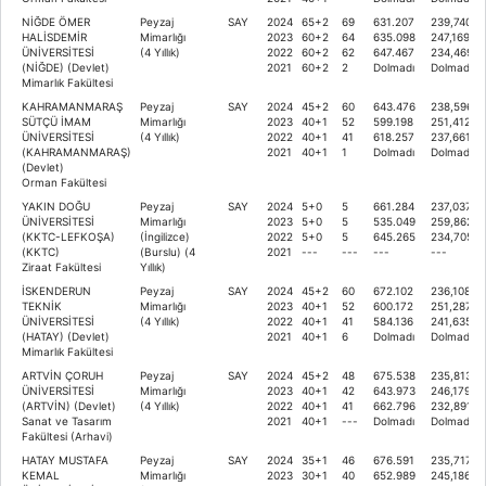
NİĞDE ÖMER
Peyzaj
SAY
2024
65+2
69
631.207
239,74049
HALİSDEMİR
Mimarlığı
2023
60+2
64
635.098
247,16993
ÜNİVERSİTESİ
(4 Yıllık)
2022
60+2
62
647.467
234,46953
(NİĞDE) (Devlet)
2021
60+2
2
Dolmadı
Dolmadı
Mimarlık Fakültesi
KAHRAMANMARAŞ
Peyzaj
SAY
2024
45+2
60
643.476
238,59635
SÜTÇÜ İMAM
Mimarlığı
2023
40+1
52
599.198
251,41219
ÜNİVERSİTESİ
(4 Yıllık)
2022
40+1
41
618.257
237,66180
(KAHRAMANMARAŞ)
2021
40+1
1
Dolmadı
Dolmadı
(Devlet)
Orman Fakültesi
YAKIN DOĞU
Peyzaj
SAY
2024
5+0
5
661.284
237,03771
ÜNİVERSİTESİ
Mimarlığı
2023
5+0
5
535.049
259,86281
(KKTC-LEFKOŞA)
(İngilizce)
2022
5+0
5
645.265
234,70503
(KKTC)
(Burslu) (4
2021
---
---
---
---
Ziraat Fakültesi
Yıllık)
İSKENDERUN
Peyzaj
SAY
2024
45+2
60
672.102
236,10845
TEKNİK
Mimarlığı
2023
40+1
52
600.172
251,28700
ÜNİVERSİTESİ
(4 Yıllık)
2022
40+1
41
584.136
241,63513
(HATAY) (Devlet)
2021
40+1
6
Dolmadı
Dolmadı
Mimarlık Fakültesi
ARTVİN ÇORUH
Peyzaj
SAY
2024
45+2
48
675.538
235,81311
ÜNİVERSİTESİ
Mimarlığı
2023
40+1
42
643.973
246,17914
(ARTVİN) (Devlet)
(4 Yıllık)
2022
40+1
41
662.796
232,89192
Sanat ve Tasarım
2021
40+1
---
Dolmadı
Dolmadı
Fakültesi (Arhavi)
HATAY MUSTAFA
Peyzaj
SAY
2024
35+1
46
676.591
235,71763
KEMAL
Mimarlığı
2023
30+1
40
652.989
245,18613