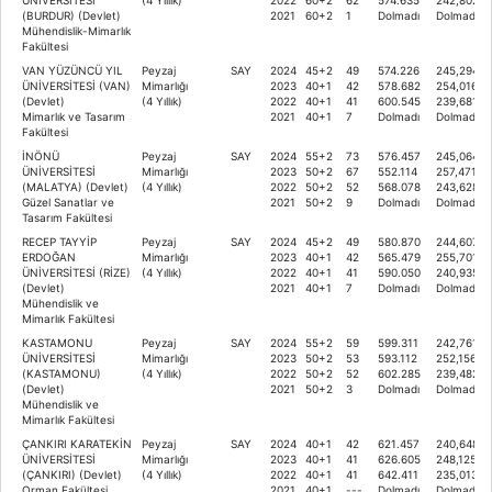
(BURDUR) (Devlet)
2021
60+2
1
Dolmadı
Dolmadı
Mühendislik-Mimarlık
Fakültesi
VAN YÜZÜNCÜ YIL
Peyzaj
SAY
2024
45+2
49
574.226
245,29412
ÜNİVERSİTESİ (VAN)
Mimarlığı
2023
40+1
42
578.682
254,01699
(Devlet)
(4 Yıllık)
2022
40+1
41
600.545
239,68116
Mimarlık ve Tasarım
2021
40+1
7
Dolmadı
Dolmadı
Fakültesi
İNÖNÜ
Peyzaj
SAY
2024
55+2
73
576.457
245,06466
ÜNİVERSİTESİ
Mimarlığı
2023
50+2
67
552.114
257,47179
(MALATYA) (Devlet)
(4 Yıllık)
2022
50+2
52
568.078
243,62871
Güzel Sanatlar ve
2021
50+2
9
Dolmadı
Dolmadı
Tasarım Fakültesi
RECEP TAYYİP
Peyzaj
SAY
2024
45+2
49
580.870
244,60731
ERDOĞAN
Mimarlığı
2023
40+1
42
565.479
255,70195
ÜNİVERSİTESİ (RİZE)
(4 Yıllık)
2022
40+1
41
590.050
240,93532
(Devlet)
2021
40+1
7
Dolmadı
Dolmadı
Mühendislik ve
Mimarlık Fakültesi
KASTAMONU
Peyzaj
SAY
2024
55+2
59
599.311
242,76172
ÜNİVERSİTESİ
Mimarlığı
2023
50+2
53
593.112
252,15699
(KASTAMONU)
(4 Yıllık)
2022
50+2
52
602.285
239,48201
(Devlet)
2021
50+2
3
Dolmadı
Dolmadı
Mühendislik ve
Mimarlık Fakültesi
ÇANKIRI KARATEKİN
Peyzaj
SAY
2024
40+1
42
621.457
240,64862
ÜNİVERSİTESİ
Mimarlığı
2023
40+1
41
626.605
248,12538
(ÇANKIRI) (Devlet)
(4 Yıllık)
2022
40+1
41
642.411
235,01334
Orman Fakültesi
2021
40+1
---
Dolmadı
Dolmadı