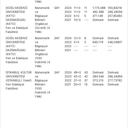
Yıllık)
DOĞU AKDENİZ
Matematik
SAY
2024
11+0
11
1.175.088
193,84218
ÜNİVERSİTESİ
ve
2023
11+0
11
492.388
266,28056
(KKTC-
Bilgisayar
2022
5+0
5
471.149
257,85493
GAZİMAĞUSA)
Bilimleri
2021
10+0
---
Dolmadı
Dolmadı
(KKTC)
(İngilizce)
Fen ve Edebiyat
(Ücretli) (4
Fakültesi
Yıllık)
DOĞU AKDENİZ
Matematik
SAY
2024
12+0
8
Dolmadı
Dolmadı
ÜNİVERSİTESİ
ve
2023
5+0
5
645.179
246,04907
(KKTC-
Bilgisayar
2022
---
---
---
---
GAZİMAĞUSA)
Bilimleri
2021
---
---
---
---
(KKTC)
(İngilizce)
Fen ve Edebiyat
(%50
Fakültesi
İndirimli) (4
Yıllık)
İSTANBUL KÜLTÜR
Matematik
SAY
2024
49+0
43
Dolmadı
Dolmadı
ÜNİVERSİTESİ
ve
2023
42+0
42
384.546
286,34494
(İSTANBUL) (Vakıf)
Bilgisayar
2022
37+0
37
373.215
277,73782
Fen-Edebiyat
Bilimleri
2021
50+0
15
Dolmadı
Dolmadı
Fakültesi
(%50
İndirimli) (4
Yıllık)