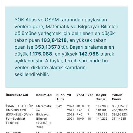
YÖK Atlas ve ÖSYM tarafından paylaşılan
verilere göre, Matematik ve Bilgisayar Bilimleri
bölümüne yerleşmek için belirlenen en düşük
taban puan
193,84218
, en yüksek taban
puan ise
353,13573
’tür. Başarı sıralaması en
düşük
1.175.088
, en yüksek
142.988
olarak
açıklanmıştır. Adaylar, tercih sürecinde bu
verileri dikkate alarak kararlarını
şekillendirebilir.
Üniversite Adı
Bölüm Adı
Puan
Yıl
Kont.
Yer.
Başarı
Taban
Türü
Sırası
Puanı
İSTANBUL KÜLTÜR
Matematik
SAY
2024
10+0
11
142.988
353,13573
ÜNİVERSİTESİ
ve
2023
8+0
9
110.161
400,38847
(İSTANBUL) (Vakıf)
Bilgisayar
2022
7+0
7
115.725
391,65823
Fen-Edebiyat
Bilimleri
2021
10+0
10
144.233
311,14985
Fakültesi
(Burslu) (4
Yıllık)