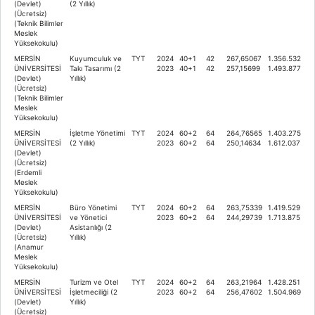
(Devlet)
(2 Yıllık)
(Ücretsiz)
(Teknik Bilimler
Meslek
Yüksekokulu)
MERSİN
Kuyumculuk ve
TYT
2024
40+1
42
267,65067
1.356.532
ÜNİVERSİTESİ
Takı Tasarımı (2
2023
40+1
42
257,15699
1.493.877
(Devlet)
Yıllık)
(Ücretsiz)
(Teknik Bilimler
Meslek
Yüksekokulu)
MERSİN
İşletme Yönetimi
TYT
2024
60+2
64
264,76565
1.403.275
ÜNİVERSİTESİ
(2 Yıllık)
2023
60+2
64
250,14634
1.612.037
(Devlet)
(Ücretsiz)
(Erdemli
Meslek
Yüksekokulu)
MERSİN
Büro Yönetimi
TYT
2024
60+2
64
263,75339
1.419.529
ÜNİVERSİTESİ
ve Yönetici
2023
60+2
64
244,29739
1.713.875
(Devlet)
Asistanlığı (2
(Ücretsiz)
Yıllık)
(Anamur
Meslek
Yüksekokulu)
MERSİN
Turizm ve Otel
TYT
2024
60+2
64
263,21964
1.428.251
ÜNİVERSİTESİ
İşletmeciliği (2
2023
60+2
64
256,47602
1.504.969
(Devlet)
Yıllık)
(Ücretsiz)