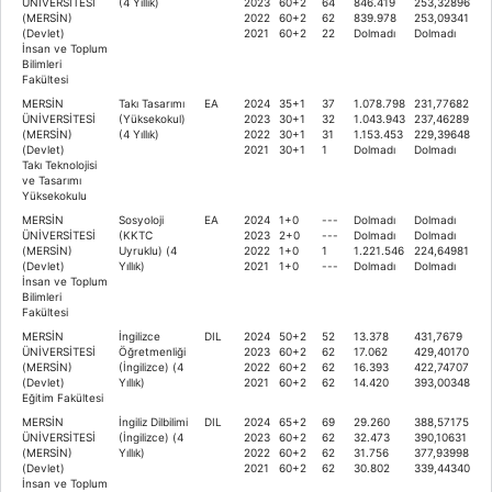
ÜNİVERSİTESİ
(4 Yıllık)
2023
60+2
64
846.419
253,32896
(MERSİN)
2022
60+2
62
839.978
253,09341
(Devlet)
2021
60+2
22
Dolmadı
Dolmadı
İnsan ve Toplum
Bilimleri
Fakültesi
MERSİN
Takı Tasarımı
EA
2024
35+1
37
1.078.798
231,77682
ÜNİVERSİTESİ
(Yüksekokul)
2023
30+1
32
1.043.943
237,46289
(MERSİN)
(4 Yıllık)
2022
30+1
31
1.153.453
229,39648
(Devlet)
2021
30+1
1
Dolmadı
Dolmadı
Takı Teknolojisi
ve Tasarımı
Yüksekokulu
MERSİN
Sosyoloji
EA
2024
1+0
---
Dolmadı
Dolmadı
ÜNİVERSİTESİ
(KKTC
2023
2+0
---
Dolmadı
Dolmadı
(MERSİN)
Uyruklu) (4
2022
1+0
1
1.221.546
224,64981
(Devlet)
Yıllık)
2021
1+0
---
Dolmadı
Dolmadı
İnsan ve Toplum
Bilimleri
Fakültesi
MERSİN
İngilizce
DIL
2024
50+2
52
13.378
431,7679
ÜNİVERSİTESİ
Öğretmenliği
2023
60+2
62
17.062
429,40170
(MERSİN)
(İngilizce) (4
2022
60+2
62
16.393
422,74707
(Devlet)
Yıllık)
2021
60+2
62
14.420
393,00348
Eğitim Fakültesi
MERSİN
İngiliz Dilbilimi
DIL
2024
65+2
69
29.260
388,57175
ÜNİVERSİTESİ
(İngilizce) (4
2023
60+2
62
32.473
390,10631
(MERSİN)
Yıllık)
2022
60+2
62
31.756
377,93998
(Devlet)
2021
60+2
62
30.802
339,44340
İnsan ve Toplum