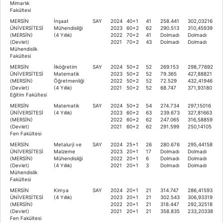
Mimarlık
Fakültesi
MERSİN
İnşaat
SAY
2024
40+1
41
258.441
302,03216
ÜNİVERSİTESİ
Mühendisliği
2023
60+2
62
290.513
310,45939
(MERSİN)
(4 Yıllık)
2022
70+2
41
Dolmadı
Dolmadı
(Devlet)
2021
70+2
43
Dolmadı
Dolmadı
Mühendislik
Fakültesi
MERSİN
İlköğretim
SAY
2024
50+2
52
269.153
298,77692
ÜNİVERSİTESİ
Matematik
2023
50+2
52
79.365
427,88821
(MERSİN)
Öğretmenliği
2022
50+2
52
72.529
432,41946
(Devlet)
(4 Yıllık)
2021
50+2
52
68.747
371,93180
Eğitim Fakültesi
MERSİN
Matematik
SAY
2024
50+2
54
274.734
297,15016
ÜNİVERSİTESİ
(4 Yıllık)
2023
60+2
63
239.673
327,81663
(MERSİN)
2022
60+2
62
247.065
316,58859
(Devlet)
2021
60+2
62
291.599
250,14105
Fen Fakültesi
MERSİN
Metalurji ve
SAY
2024
25+1
26
280.676
295,44158
ÜNİVERSİTESİ
Malzeme
2023
20+1
17
Dolmadı
Dolmadı
(MERSİN)
Mühendisliği
2022
20+1
6
Dolmadı
Dolmadı
(Devlet)
(4 Yıllık)
2021
20+1
3
Dolmadı
Dolmadı
Mühendislik
Fakültesi
MERSİN
Kimya
SAY
2024
20+1
21
314.747
286,41593
ÜNİVERSİTESİ
(4 Yıllık)
2023
20+1
21
302.543
306,93319
(MERSİN)
2022
20+1
21
318.447
292,32518
(Devlet)
2021
20+1
21
358.835
233,20338
Fen Fakültesi