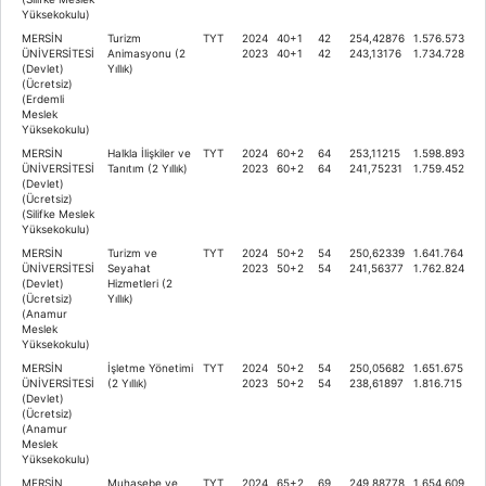
Yüksekokulu)
MERSİN
Turizm
TYT
2024
40+1
42
254,42876
1.576.573
ÜNİVERSİTESİ
Animasyonu (2
2023
40+1
42
243,13176
1.734.728
(Devlet)
Yıllık)
(Ücretsiz)
(Erdemli
Meslek
Yüksekokulu)
MERSİN
Halkla İlişkiler ve
TYT
2024
60+2
64
253,11215
1.598.893
ÜNİVERSİTESİ
Tanıtım (2 Yıllık)
2023
60+2
64
241,75231
1.759.452
(Devlet)
(Ücretsiz)
(Silifke Meslek
Yüksekokulu)
MERSİN
Turizm ve
TYT
2024
50+2
54
250,62339
1.641.764
ÜNİVERSİTESİ
Seyahat
2023
50+2
54
241,56377
1.762.824
(Devlet)
Hizmetleri (2
(Ücretsiz)
Yıllık)
(Anamur
Meslek
Yüksekokulu)
MERSİN
İşletme Yönetimi
TYT
2024
50+2
54
250,05682
1.651.675
ÜNİVERSİTESİ
(2 Yıllık)
2023
50+2
54
238,61897
1.816.715
(Devlet)
(Ücretsiz)
(Anamur
Meslek
Yüksekokulu)
MERSİN
Muhasebe ve
TYT
2024
65+2
69
249,88778
1.654.609