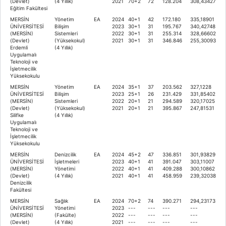
(Devlet)
(4 Yıllık)
2021
70+2
72
128.204
308,43427
Eğitim Fakültesi
MERSİN
Yönetim
EA
2024
40+1
42
172.180
335,18901
ÜNİVERSİTESİ
Bilişim
2023
30+1
31
195.767
340,42748
(MERSİN)
Sistemleri
2022
30+1
31
255.314
328,66602
(Devlet)
(Yüksekokul)
2021
30+1
31
346.846
255,30093
Erdemli
(4 Yıllık)
Uygulamalı
Teknoloji ve
İşletmecilik
Yüksekokulu
MERSİN
Yönetim
EA
2024
35+1
37
203.562
327,1228
ÜNİVERSİTESİ
Bilişim
2023
25+1
26
231.429
331,85402
(MERSİN)
Sistemleri
2022
20+1
21
294.589
320,17025
(Devlet)
(Yüksekokul)
2021
20+1
21
395.867
247,81531
Silifke
(4 Yıllık)
Uygulamalı
Teknoloji ve
İşletmecilik
Yüksekokulu
MERSİN
Denizcilik
EA
2024
45+2
47
336.851
301,93829
ÜNİVERSİTESİ
İşletmeleri
2023
40+1
41
391.047
303,11007
(MERSİN)
Yönetimi
2022
40+1
41
409.288
300,10862
(Devlet)
(4 Yıllık)
2021
40+1
41
458.959
239,32038
Denizcilik
Fakültesi
MERSİN
Sağlık
EA
2024
70+2
74
390.271
294,23173
ÜNİVERSİTESİ
Yönetimi
2023
---
---
---
---
(MERSİN)
(Fakülte)
2022
---
---
---
---
(Devlet)
(4 Yıllık)
2021
---
---
---
---