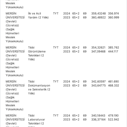
Meslek
Yüksekokulu)
MERSİN
İlk ve Acil
TYT
2024
65+2
69
359,43248
356.974
ÜNİVERSİTESİ
Yardım (2 Yıllık)
2023
65+2
69
360,48922
360.999
(Devlet)
(Ücretsiz)
(Sağlık
Hizmetleri
Meslek
Yüksekokulu)
MERSİN
Tıbbi
TYT
2024
65+2
69
354,32621
385.762
ÜNİVERSİTESİ
Görüntüleme
2023
65+2
69
347,09468
444.117
(Devlet)
Teknikleri (2
(Ücretsiz)
Yıllık)
(Sağlık
Hizmetleri
Meslek
Yüksekokulu)
MERSİN
Tıbbi
TYT
2024
65+2
69
342,60597
461.690
ÜNİVERSİTESİ
Dokümantasyon
2023
65+2
69
343,64775
468.332
(Devlet)
ve Sekreterlik (2
(Ücretsiz)
Yıllık)
(Sağlık
Hizmetleri
Meslek
Yüksekokulu)
MERSİN
Tıbbi
TYT
2024
65+2
69
340,18443
479.190
ÜNİVERSİTESİ
Laboratuvar
2023
65+2
69
336,37164
522.942
(Devlet)
Teknikleri (2