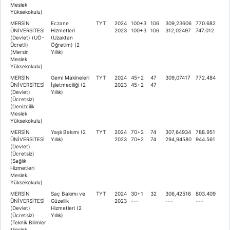
Meslek
Yüksekokulu)
MERSİN
Eczane
TYT
2024
100+3
106
309,23606
770.682
ÜNİVERSİTESİ
Hizmetleri
2023
100+3
106
312,02497
747.012
(Devlet) (UÖ-
(Uzaktan
Ücretli)
Öğretim) (2
(Mersin
Yıllık)
Meslek
Yüksekokulu)
MERSİN
Gemi Makineleri
TYT
2024
45+2
47
309,07417
772.484
ÜNİVERSİTESİ
İşletmeciliği (2
2023
45+2
47
(Devlet)
Yıllık)
(Ücretsiz)
(Denizcilik
Meslek
Yüksekokulu)
MERSİN
Yaşlı Bakımı (2
TYT
2024
70+2
74
307,64934
788.951
ÜNİVERSİTESİ
Yıllık)
2023
70+2
74
294,94580
944.561
(Devlet)
(Ücretsiz)
(Sağlık
Hizmetleri
Meslek
Yüksekokulu)
MERSİN
Saç Bakımı ve
TYT
2024
30+1
32
306,42516
803.409
ÜNİVERSİTESİ
Güzellik
2023
---
---
---
(Devlet)
Hizmetleri (2
(Ücretsiz)
Yıllık)
(Teknik Bilimler
Meslek