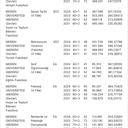
(Devlet)
2021
70+2
72
369.501
247,10319
İletişim Fakültesi
MERSİN
Sanat Tarihi
SÖZ
2024
30+1
32
387.598
301,15202
ÜNİVERSİTESİ
(4 Yıllık)
2023
60+2
64
503.093
280,58473
(MERSİN)
2022
60+2
62
569.119
273,92609
(Devlet)
2021
60+2
62
495.440
230,45282
İnsan ve Toplum
Bilimleri
Fakültesi
MERSİN
Rekreasyon
SÖZ
2024
45+2
49
501.759
286,37786
ÜNİVERSİTESİ
Yönetimi
2023
40+1
42
451.585
286,57045
(MERSİN)
(Fakülte)
2022
40+1
41
468.893
285,11617
(Devlet)
(4 Yıllık)
2021
40+1
41
502.774
229,36912
Turizm Fakültesi
MERSİN
Sınıf
EA
2024
40+1
41
85.310
367,09359
ÜNİVERSİTESİ
Öğretmenliği
2023
50+2
52
77.955
381,84878
(MERSİN)
(4 Yıllık)
2022
50+2
52
94.783
381,17334
(Devlet)
2021
50+2
52
88.781
325,60256
Eğitim Fakültesi
MERSİN
Psikoloji
EA
2024
60+2
64
90.257
364,70429
ÜNİVERSİTESİ
(4 Yıllık)
2023
90+3
96
95.864
373,73854
(MERSİN)
2022
90+3
93
109.254
374,77759
(Devlet)
2021
90+3
93
108.979
316,25115
İnsan ve Toplum
Bilimleri
Fakültesi
MERSİN
Rehberlik ve
EA
2024
50+2
52
114.991
354,22693
ÜNİVERSİTESİ
Psikolojik
2023
70+2
72
120.130
363,93070
(MERSİN)
Danışmanlık
2022
70+2
72
141.363
362,03493