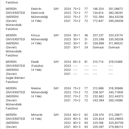
Fakültesi
MERSİN
Elektrik-
SAY
2024
75+2
77
146.324
351,08672
ÜNİVERSİTESİ
Elektronik
2023
75+2
77
134.614
382,08291
(MERSİN)
Mühendisliği
2022
75+2
77
152.394
364,43236
(Devlet)
(4 Yıllık)
2021
70+2
72
172.847
295,09439
Mühendislik
Fakültesi
MERSİN
Kimya
SAY
2024
35+1
36
207.237
320,53174
ÜNİVERSİTESİ
Mühendisliği
2023
30+1
31
220.298
335,56208
(MERSİN)
(4 Yıllık)
2022
30+1
31
258.899
311,99520
(Devlet)
2021
30+1
24
Dolmadı
Dolmadı
Mühendislik
Fakültesi
MERSİN
Ebelik
SAY
2024
85+3
91
210.714
319,10489
ÜNİVERSİTESİ
(Fakülte)
2023
---
---
---
---
(MERSİN)
(4 Yıllık)
2022
---
---
---
---
(Devlet)
2021
---
---
---
---
Sağlık Bilimleri
Fakültesi
MERSİN
Makine
SAY
2024
75+2
77
212.686
318,30666
ÜNİVERSİTESİ
Mühendisliği
2023
70+2
72
208.307
340,71909
(MERSİN)
(4 Yıllık)
2022
70+2
72
232.662
322,44370
(Devlet)
2021
70+2
72
243.394
265,14586
Mühendislik
Fakültesi
MERSİN
Mimarlık
SAY
2024
60+2
62
228.474
312,28671
ÜNİVERSİTESİ
(4 Yıllık)
2023
90+3
93
225.824
333,29855
(MERSİN)
2022
90+3
93
225.168
325,60709
(Devlet)
2021
90+3
93
205.097
279,98213