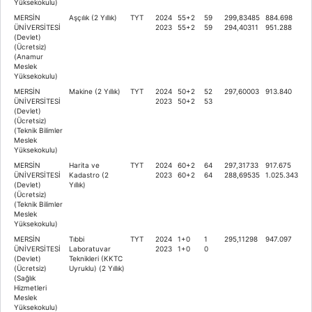
Yüksekokulu)
MERSİN
Aşçılık (2 Yıllık)
TYT
2024
55+2
59
299,83485
884.698
ÜNİVERSİTESİ
2023
55+2
59
294,40311
951.288
(Devlet)
(Ücretsiz)
(Anamur
Meslek
Yüksekokulu)
MERSİN
Makine (2 Yıllık)
TYT
2024
50+2
52
297,60003
913.840
ÜNİVERSİTESİ
2023
50+2
53
(Devlet)
(Ücretsiz)
(Teknik Bilimler
Meslek
Yüksekokulu)
MERSİN
Harita ve
TYT
2024
60+2
64
297,31733
917.675
ÜNİVERSİTESİ
Kadastro (2
2023
60+2
64
288,69535
1.025.343
(Devlet)
Yıllık)
(Ücretsiz)
(Teknik Bilimler
Meslek
Yüksekokulu)
MERSİN
Tıbbi
TYT
2024
1+0
1
295,11298
947.097
ÜNİVERSİTESİ
Laboratuvar
2023
1+0
0
(Devlet)
Teknikleri (KKTC
(Ücretsiz)
Uyruklu) (2 Yıllık)
(Sağlık
Hizmetleri
Meslek
Yüksekokulu)