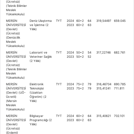
(Ücretsiz)
(Teknik Bilimler
Meslek
Yüksekokulu)
MERSİN
Deniz Ulaştırma
TYT
2024
60+2
64
319,54497
659.045
ÜNİVERSİTESİ
ve İşletme (2
2023
60+2
63
(Devlet)
Yıllık)
(Ücretsiz)
(Denizcilik
Meslek
Yüksekokulu)
MERSİN
Laborant ve
TYT
2024
50+2
54
317,22746
682.761
ÜNİVERSİTESİ
Veteriner Sağlık
2023
50+2
52
(Devlet)
(2 Yıllık)
(Ücretsiz)
(Teknik Bilimler
Meslek
Yüksekokulu)
MERSİN
Elektronik
TYT
2024
75+2
79
316,46704
690.785
ÜNİVERSİTESİ
Teknolojisi
2023
75+2
79
315,41241
711.811
(Devlet) (UÖ-
(Uzaktan
Ücretli)
Öğretim) (2
(Mersin
Yıllık)
Meslek
Yüksekokulu)
MERSİN
Bilgisayar
TYT
2024
60+2
64
315,40621
702.101
ÜNİVERSİTESİ
Programcılığı (2
2023
60+2
63
(Devlet)
Yıllık)
(Ücretsiz)
(Erdemli