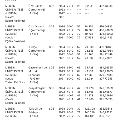
MERSİN
Özel Eğitim
SÖZ
2024
25+1
26
6.293
437,43836
ÜNİVERSİTESİ
Öğretmenliği
2023
---
---
---
---
(MERSİN)
(4 Yıllık)
2022
---
---
---
---
(Devlet)
2021
---
---
---
---
Eğitim Fakültesi
MERSİN
Okul Öncesi
SÖZ
2024
50+2
52
14.351
419,64833
ÜNİVERSİTESİ
Öğretmenliği
2023
70+2
72
16.303
406,48839
(MERSİN)
(4 Yıllık)
2022
70+2
72
19.721
403,55003
(Devlet)
2021
70+2
72
17.533
360,31735
Eğitim Fakültesi
MERSİN
Türkçe
SÖZ
2024
50+2
52
29.900
401,7613
ÜNİVERSİTESİ
Öğretmenliği
2023
50+2
52
28.558
392,37964
(MERSİN)
(4 Yıllık)
2022
50+2
52
31.265
391,32449
(Devlet)
2021
50+2
52
20.392
356,23071
Eğitim Fakültesi
MERSİN
Gastronomi ve
SÖZ
2024
65+2
69
54.728
384,36555
ÜNİVERSİTESİ
Mutfak
2023
60+2
64
49.106
376,99009
(MERSİN)
Sanatları
2022
60+2
62
47.560
379,02188
(Devlet)
(Fakülte)
2021
60+2
62
52.234
327,77955
Turizm Fakültesi
(4 Yıllık)
MERSİN
Sosyal Bilgiler
SÖZ
2024
45+2
47
69.476
376,53569
ÜNİVERSİTESİ
Öğretmenliği
2023
40+1
41
64.498
368,49877
(MERSİN)
(4 Yıllık)
2022
40+1
41
71.878
365,52634
(Devlet)
2021
40+1
41
62.460
321,75598
Eğitim Fakültesi
MERSİN
Türk Dili ve
SÖZ
2024
30+1
32
123.308
355,19313
ÜNİVERSİTESİ
Edebiyatı
2023
70+2
74
140.216
340,73291
(MERSİN)
(4 Yıllık)
2022
70+2
72
154.841
336,91218