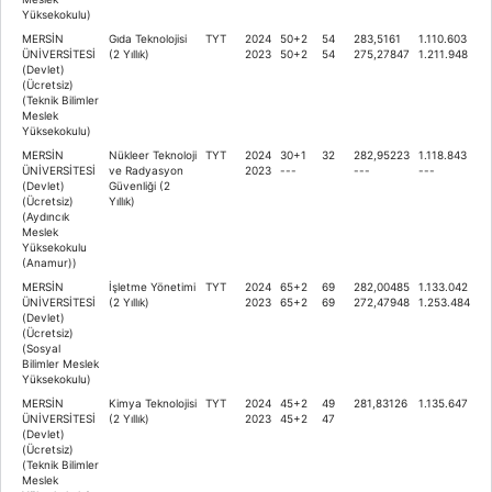
Yüksekokulu)
MERSİN
Gıda Teknolojisi
TYT
2024
50+2
54
283,5161
1.110.603
ÜNİVERSİTESİ
(2 Yıllık)
2023
50+2
54
275,27847
1.211.948
(Devlet)
(Ücretsiz)
(Teknik Bilimler
Meslek
Yüksekokulu)
MERSİN
Nükleer Teknoloji
TYT
2024
30+1
32
282,95223
1.118.843
ÜNİVERSİTESİ
ve Radyasyon
2023
---
---
---
(Devlet)
Güvenliği (2
(Ücretsiz)
Yıllık)
(Aydıncık
Meslek
Yüksekokulu
(Anamur))
MERSİN
İşletme Yönetimi
TYT
2024
65+2
69
282,00485
1.133.042
ÜNİVERSİTESİ
(2 Yıllık)
2023
65+2
69
272,47948
1.253.484
(Devlet)
(Ücretsiz)
(Sosyal
Bilimler Meslek
Yüksekokulu)
MERSİN
Kimya Teknolojisi
TYT
2024
45+2
49
281,83126
1.135.647
ÜNİVERSİTESİ
(2 Yıllık)
2023
45+2
47
(Devlet)
(Ücretsiz)
(Teknik Bilimler
Meslek