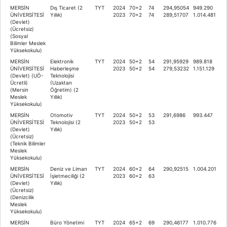
MERSİN
Dış Ticaret (2
TYT
2024
70+2
74
294,95054
949.290
ÜNİVERSİTESİ
Yıllık)
2023
70+2
74
289,51707
1.014.481
(Devlet)
(Ücretsiz)
(Sosyal
Bilimler Meslek
Yüksekokulu)
MERSİN
Elektronik
TYT
2024
50+2
54
291,95929
989.818
ÜNİVERSİTESİ
Haberleşme
2023
50+2
54
279,53232
1.151.129
(Devlet) (UÖ-
Teknolojisi
Ücretli)
(Uzaktan
(Mersin
Öğretim) (2
Meslek
Yıllık)
Yüksekokulu)
MERSİN
Otomotiv
TYT
2024
50+2
53
291,6986
993.447
ÜNİVERSİTESİ
Teknolojisi (2
2023
50+2
53
(Devlet)
Yıllık)
(Ücretsiz)
(Teknik Bilimler
Meslek
Yüksekokulu)
MERSİN
Deniz ve Liman
TYT
2024
60+2
64
290,92515
1.004.201
ÜNİVERSİTESİ
İşletmeciliği (2
2023
60+2
63
(Devlet)
Yıllık)
(Ücretsiz)
(Denizcilik
Meslek
Yüksekokulu)
MERSİN
Büro Yönetimi
TYT
2024
65+2
69
290,46177
1.010.776