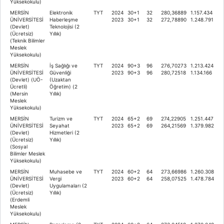
Yüksekokulu)
MERSİN
Elektronik
TYT
2024
30+1
32
280,36889
1.157.434
ÜNİVERSİTESİ
Haberleşme
2023
30+1
32
272,78890
1.248.791
(Devlet)
Teknolojisi (2
(Ücretsiz)
Yıllık)
(Teknik Bilimler
Meslek
Yüksekokulu)
MERSİN
İş Sağlığı ve
TYT
2024
90+3
96
276,70273
1.213.424
ÜNİVERSİTESİ
Güvenliği
2023
90+3
96
280,72518
1.134.166
(Devlet) (UÖ-
(Uzaktan
Ücretli)
Öğretim) (2
(Mersin
Yıllık)
Meslek
Yüksekokulu)
MERSİN
Turizm ve
TYT
2024
65+2
69
274,22905
1.251.447
ÜNİVERSİTESİ
Seyahat
2023
65+2
69
264,21569
1.379.982
(Devlet)
Hizmetleri (2
(Ücretsiz)
Yıllık)
(Sosyal
Bilimler Meslek
Yüksekokulu)
MERSİN
Muhasebe ve
TYT
2024
60+2
64
273,66986
1.260.308
ÜNİVERSİTESİ
Vergi
2023
60+2
64
258,07525
1.478.784
(Devlet)
Uygulamaları (2
(Ücretsiz)
Yıllık)
(Erdemli
Meslek
Yüksekokulu)