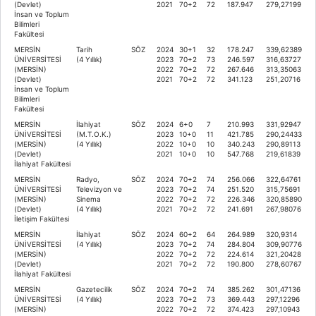
(Devlet)
2021
70+2
72
187.947
279,27199
İnsan ve Toplum
Bilimleri
Fakültesi
MERSİN
Tarih
SÖZ
2024
30+1
32
178.247
339,62389
ÜNİVERSİTESİ
(4 Yıllık)
2023
70+2
73
246.597
316,63727
(MERSİN)
2022
70+2
72
267.646
313,35063
(Devlet)
2021
70+2
72
341.123
251,20716
İnsan ve Toplum
Bilimleri
Fakültesi
MERSİN
İlahiyat
SÖZ
2024
6+0
7
210.993
331,92947
ÜNİVERSİTESİ
(M.T.O.K.)
2023
10+0
11
421.785
290,24433
(MERSİN)
(4 Yıllık)
2022
10+0
10
340.243
290,89113
(Devlet)
2021
10+0
10
547.768
219,61839
İlahiyat Fakültesi
MERSİN
Radyo,
SÖZ
2024
70+2
74
256.066
322,64761
ÜNİVERSİTESİ
Televizyon ve
2023
70+2
74
251.520
315,75691
(MERSİN)
Sinema
2022
70+2
72
226.346
320,85890
(Devlet)
(4 Yıllık)
2021
70+2
72
241.691
267,98076
İletişim Fakültesi
MERSİN
İlahiyat
SÖZ
2024
60+2
64
264.989
320,9314
ÜNİVERSİTESİ
(4 Yıllık)
2023
70+2
74
284.804
309,90776
(MERSİN)
2022
70+2
72
224.614
321,20428
(Devlet)
2021
70+2
72
190.800
278,60767
İlahiyat Fakültesi
MERSİN
Gazetecilik
SÖZ
2024
70+2
74
385.262
301,47136
ÜNİVERSİTESİ
(4 Yıllık)
2023
70+2
73
369.443
297,12296
(MERSİN)
2022
70+2
72
374.423
297,10943