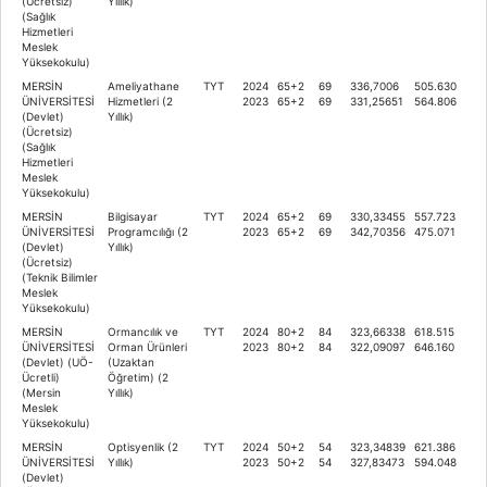
(Ücretsiz)
Yıllık)
(Sağlık
Hizmetleri
Meslek
Yüksekokulu)
MERSİN
Ameliyathane
TYT
2024
65+2
69
336,7006
505.630
ÜNİVERSİTESİ
Hizmetleri (2
2023
65+2
69
331,25651
564.806
(Devlet)
Yıllık)
(Ücretsiz)
(Sağlık
Hizmetleri
Meslek
Yüksekokulu)
MERSİN
Bilgisayar
TYT
2024
65+2
69
330,33455
557.723
ÜNİVERSİTESİ
Programcılığı (2
2023
65+2
69
342,70356
475.071
(Devlet)
Yıllık)
(Ücretsiz)
(Teknik Bilimler
Meslek
Yüksekokulu)
MERSİN
Ormancılık ve
TYT
2024
80+2
84
323,66338
618.515
ÜNİVERSİTESİ
Orman Ürünleri
2023
80+2
84
322,09097
646.160
(Devlet) (UÖ-
(Uzaktan
Ücretli)
Öğretim) (2
(Mersin
Yıllık)
Meslek
Yüksekokulu)
MERSİN
Optisyenlik (2
TYT
2024
50+2
54
323,34839
621.386
ÜNİVERSİTESİ
Yıllık)
2023
50+2
54
327,83473
594.048
(Devlet)