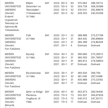
MERSİN
Bilişim
SAY
2024
60+2
64
315.064
286,34114
ÜNİVERSİTESİ
Sistemleri ve
2023
50+2
52
304.729
306,30386
(MERSİN)
Teknolojileri
2022
50+2
52
316.514
292,89678
(Devlet)
(Yüksekokul)
2021
50+2
52
328.303
240,55306
Erdemli
(4 Yıllık)
Uygulamalı
Teknoloji ve
İşletmecilik
Yüksekokulu
MERSİN
Fizik
SAY
2024
20+1
22
388.969
270,57768
ÜNİVERSİTESİ
(4 Yıllık)
2023
20+1
21
364.442
290,89664
(MERSİN)
2022
20+1
21
385.399
274,86328
(Devlet)
2021
20+1
4
Dolmadı
Dolmadı
Fen Fakültesi
MERSİN
Biyoloji
SAY
2024
30+1
32
390.660
270,28513
ÜNİVERSİTESİ
(4 Yıllık)
2023
30+1
31
360.593
291,78937
(MERSİN)
2022
30+1
31
365.613
279,58903
(Devlet)
2021
30+1
27
Dolmadı
Dolmadı
Fen Fakültesi
MERSİN
Biyoteknoloji
SAY
2024
35+1
37
393.500
269,794
ÜNİVERSİTESİ
(4 Yıllık)
2023
30+1
32
381.048
287,10498
(MERSİN)
2022
30+1
31
405.989
270,33182
(Devlet)
2021
30+1
17
Dolmadı
Dolmadı
Fen Fakültesi
MERSİN
Şehir ve Bölge
SAY
2024
40+1
42
452.673
260,16436
ÜNİVERSİTESİ
Planlama
2023
70+2
73
502.507
264,67826
(MERSİN)
(İngilizce) (4
2022
70+2
72
540.013
247,35172
(Devlet)
Yıllık)
2021
70+2
17
Dolmadı
Dolmadı
Mimarlık