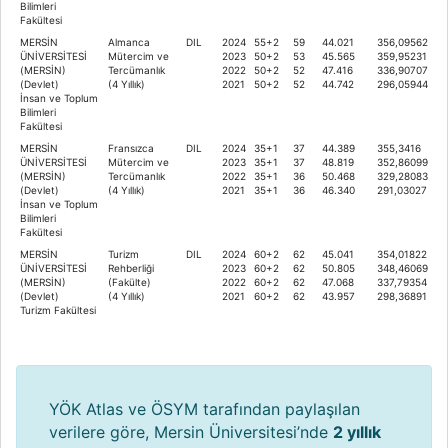
Bilimleri
Fakültesi
MERSİN
Almanca
DIL
2024
55+2
59
44.021
356,09562
ÜNİVERSİTESİ
Mütercim ve
2023
50+2
53
45.565
359,95231
(MERSİN)
Tercümanlık
2022
50+2
52
47.416
336,90707
(Devlet)
(4 Yıllık)
2021
50+2
52
44.742
296,05944
İnsan ve Toplum
Bilimleri
Fakültesi
MERSİN
Fransızca
DIL
2024
35+1
37
44.389
355,3416
ÜNİVERSİTESİ
Mütercim ve
2023
35+1
37
48.819
352,86099
(MERSİN)
Tercümanlık
2022
35+1
36
50.468
329,28083
(Devlet)
(4 Yıllık)
2021
35+1
36
46.340
291,03027
İnsan ve Toplum
Bilimleri
Fakültesi
MERSİN
Turizm
DIL
2024
60+2
62
45.041
354,01822
ÜNİVERSİTESİ
Rehberliği
2023
60+2
62
50.805
348,46069
(MERSİN)
(Fakülte)
2022
60+2
62
47.068
337,79354
(Devlet)
(4 Yıllık)
2021
60+2
62
43.957
298,36891
Turizm Fakültesi
YÖK Atlas ve ÖSYM tarafından paylaşılan
verilere göre, Mersin Üniversitesi’nde
2 yıllık