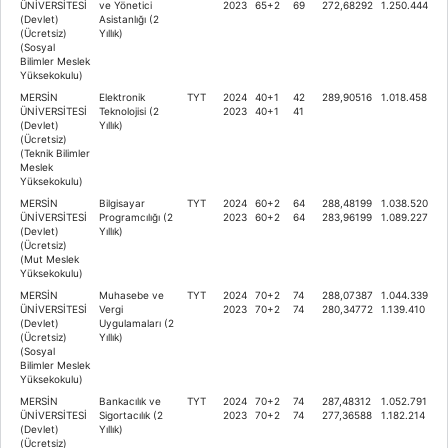
ÜNİVERSİTESİ
ve Yönetici
2023
65+2
69
272,68292
1.250.444
(Devlet)
Asistanlığı (2
(Ücretsiz)
Yıllık)
(Sosyal
Bilimler Meslek
Yüksekokulu)
MERSİN
Elektronik
TYT
2024
40+1
42
289,90516
1.018.458
ÜNİVERSİTESİ
Teknolojisi (2
2023
40+1
41
(Devlet)
Yıllık)
(Ücretsiz)
(Teknik Bilimler
Meslek
Yüksekokulu)
MERSİN
Bilgisayar
TYT
2024
60+2
64
288,48199
1.038.520
ÜNİVERSİTESİ
Programcılığı (2
2023
60+2
64
283,96199
1.089.227
(Devlet)
Yıllık)
(Ücretsiz)
(Mut Meslek
Yüksekokulu)
MERSİN
Muhasebe ve
TYT
2024
70+2
74
288,07387
1.044.339
ÜNİVERSİTESİ
Vergi
2023
70+2
74
280,34772
1.139.410
(Devlet)
Uygulamaları (2
(Ücretsiz)
Yıllık)
(Sosyal
Bilimler Meslek
Yüksekokulu)
MERSİN
Bankacılık ve
TYT
2024
70+2
74
287,48312
1.052.791
ÜNİVERSİTESİ
Sigortacılık (2
2023
70+2
74
277,36588
1.182.214
(Devlet)
Yıllık)
(Ücretsiz)