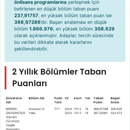
önlisans programlarına
yerleşmek için
belirlenen en düşük bölüm taban puanı
237,91757
, en yüksek bölüm taban puan ise
368,97286
’dır. Başarı sıralaması en düşük
bölüm
1.866.976
, en yüksek bölüm
308.629
olarak açıklanmıştır. Adaylar, tercih sürecinde
bu verileri dikkate alarak kararlarını
şekillendirebilir.
2 Yıllık Bölümler Taban
Puanları
Üniversite
Bölüm Adı
Puan
Yıl
Kont.
Yer.
Taban
Başarı
Adı
Türü
Puanı
Sırası
MERSİN
Anestezi (2
TYT
2024
70+2
74
368,97286
308.629
ÜNİVERSİTESİ
Yıllık)
2023
70+2
74
367,33361
324.473
(Devlet)
(Ücretsiz)
(Sağlık
Hizmetleri