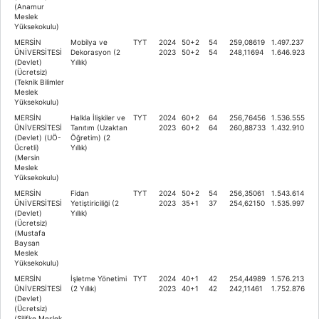
(Anamur
Meslek
Yüksekokulu)
MERSİN
Mobilya ve
TYT
2024
50+2
54
259,08619
1.497.237
ÜNİVERSİTESİ
Dekorasyon (2
2023
50+2
54
248,11694
1.646.923
(Devlet)
Yıllık)
(Ücretsiz)
(Teknik Bilimler
Meslek
Yüksekokulu)
MERSİN
Halkla İlişkiler ve
TYT
2024
60+2
64
256,76456
1.536.555
ÜNİVERSİTESİ
Tanıtım (Uzaktan
2023
60+2
64
260,88733
1.432.910
(Devlet) (UÖ-
Öğretim) (2
Ücretli)
Yıllık)
(Mersin
Meslek
Yüksekokulu)
MERSİN
Fidan
TYT
2024
50+2
54
256,35061
1.543.614
ÜNİVERSİTESİ
Yetiştiriciliği (2
2023
35+1
37
254,62150
1.535.997
(Devlet)
Yıllık)
(Ücretsiz)
(Mustafa
Baysan
Meslek
Yüksekokulu)
MERSİN
İşletme Yönetimi
TYT
2024
40+1
42
254,44989
1.576.213
ÜNİVERSİTESİ
(2 Yıllık)
2023
40+1
42
242,11461
1.752.876
(Devlet)
(Ücretsiz)
(Silifke Meslek