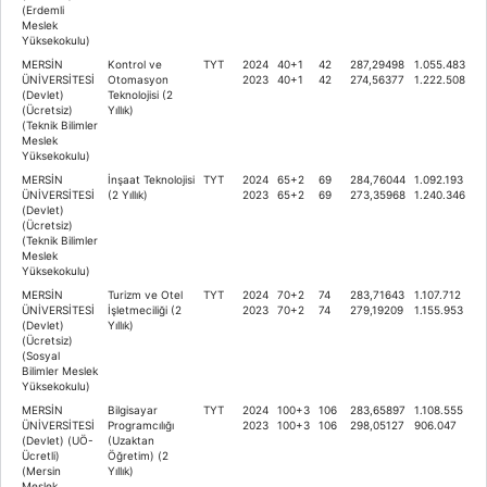
(Erdemli
Meslek
Yüksekokulu)
MERSİN
Kontrol ve
TYT
2024
40+1
42
287,29498
1.055.483
ÜNİVERSİTESİ
Otomasyon
2023
40+1
42
274,56377
1.222.508
(Devlet)
Teknolojisi (2
(Ücretsiz)
Yıllık)
(Teknik Bilimler
Meslek
Yüksekokulu)
MERSİN
İnşaat Teknolojisi
TYT
2024
65+2
69
284,76044
1.092.193
ÜNİVERSİTESİ
(2 Yıllık)
2023
65+2
69
273,35968
1.240.346
(Devlet)
(Ücretsiz)
(Teknik Bilimler
Meslek
Yüksekokulu)
MERSİN
Turizm ve Otel
TYT
2024
70+2
74
283,71643
1.107.712
ÜNİVERSİTESİ
İşletmeciliği (2
2023
70+2
74
279,19209
1.155.953
(Devlet)
Yıllık)
(Ücretsiz)
(Sosyal
Bilimler Meslek
Yüksekokulu)
MERSİN
Bilgisayar
TYT
2024
100+3
106
283,65897
1.108.555
ÜNİVERSİTESİ
Programcılığı
2023
100+3
106
298,05127
906.047
(Devlet) (UÖ-
(Uzaktan
Ücretli)
Öğretim) (2
(Mersin
Yıllık)
Meslek