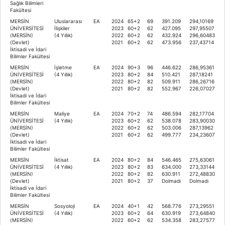
Sağlık Bilimleri
Fakültesi
MERSİN
Uluslararası
EA
2024
65+2
69
391.209
294,10169
ÜNİVERSİTESİ
İlişkiler
2023
60+2
62
427.095
297,95507
(MERSİN)
(4 Yıllık)
2022
60+2
62
432.924
296,60483
(Devlet)
2021
60+2
62
473.956
237,43714
İktisadi ve İdari
Bilimler Fakültesi
MERSİN
İşletme
EA
2024
90+3
96
446.622
286,95361
ÜNİVERSİTESİ
(4 Yıllık)
2023
80+2
84
510.421
287,18241
(MERSİN)
2022
80+2
82
509.911
286,26716
(Devlet)
2021
80+2
82
552.967
226,07027
İktisadi ve İdari
Bilimler Fakültesi
MERSİN
Maliye
EA
2024
70+2
74
486.594
282,17704
ÜNİVERSİTESİ
(4 Yıllık)
2023
60+2
62
538.078
283,90030
(MERSİN)
2022
60+2
62
503.006
287,13962
(Devlet)
2021
60+2
62
499.777
234,23607
İktisadi ve İdari
Bilimler Fakültesi
MERSİN
İktisat
EA
2024
80+2
84
546.465
275,63061
ÜNİVERSİTESİ
(4 Yıllık)
2023
80+2
83
634.000
273,33144
(MERSİN)
2022
80+2
82
630.911
272,48830
(Devlet)
2021
80+2
37
Dolmadı
Dolmadı
İktisadi ve İdari
Bilimler Fakültesi
MERSİN
Sosyoloji
EA
2024
40+1
42
568.776
273,29551
ÜNİVERSİTESİ
(4 Yıllık)
2023
60+2
64
630.919
273,64840
(MERSİN)
2022
60+2
62
534.358
283,27577