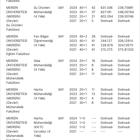
Fakültesi
MERSİN
Su Ürünleri
SAY
2024
40+1
42
631.036
239,75891
ÜNİVERSİTESİ
Mühendisliği
2023
35+1
37
627.181
248,05764
(MERSİN)
(4 Yıllık)
2022
20+1
21
602.054
239,50746
(Devlet)
2021
20+1
5
Dolmadı
Dolmadı
Su Ürünleri
Fakültesi
MERSİN
Fen Bilgisi
SAY
2024
45+2
26
Dolmadı
Dolmadı
ÜNİVERSİTESİ
Öğretmenliği
2023
40+1
41
244.127
326,12914
(MERSİN)
(4 Yıllık)
2022
40+1
41
228.676
324,13570
(Devlet)
2021
40+1
41
215.275
275,81333
Eğitim Fakültesi
MERSİN
Gıda
SAY
2024
20+1
16
Dolmadı
Dolmadı
ÜNİVERSİTESİ
Mühendisliği
2023
20+1
9
Dolmadı
Dolmadı
(MERSİN)
(4 Yıllık)
2022
20+1
8
Dolmadı
Dolmadı
(Devlet)
2021
20+1
11
Dolmadı
Dolmadı
Mühendislik
Fakültesi
MERSİN
Harita
SAY
2024
20+1
11
Dolmadı
Dolmadı
ÜNİVERSİTESİ
Mühendisliği
2023
20+1
13
Dolmadı
Dolmadı
(MERSİN)
(4 Yıllık)
2022
30+1
4
Dolmadı
Dolmadı
(Devlet)
2021
30+1
8
Dolmadı
Dolmadı
Mühendislik
Fakültesi
MERSİN
Harita
SAY
2024
1+0
---
Dolmadı
Dolmadı
ÜNİVERSİTESİ
Mühendisliği
2023
1+0
---
Dolmadı
Dolmadı
(MERSİN)
(KKTC
2022
1+0
---
Dolmadı
Dolmadı
(Devlet)
Uyruklu) (4
2021
---
---
---
---
Mühendislik
Yıllık)
Fakültesi