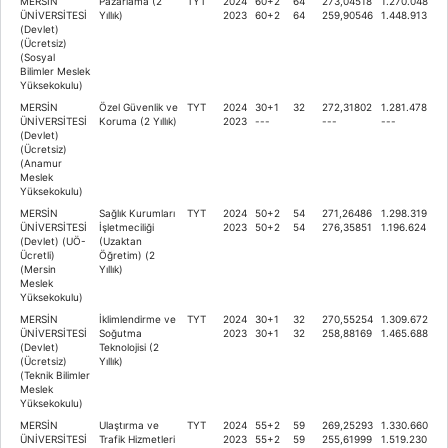
MERSİN
Pazarlama (2
TYT
2024
60+2
64
273,04518
1.270.048
ÜNİVERSİTESİ
Yıllık)
2023
60+2
64
259,90546
1.448.913
(Devlet)
(Ücretsiz)
(Sosyal
Bilimler Meslek
Yüksekokulu)
MERSİN
Özel Güvenlik ve
TYT
2024
30+1
32
272,31802
1.281.478
ÜNİVERSİTESİ
Koruma (2 Yıllık)
2023
---
---
---
(Devlet)
(Ücretsiz)
(Anamur
Meslek
Yüksekokulu)
MERSİN
Sağlık Kurumları
TYT
2024
50+2
54
271,26486
1.298.319
ÜNİVERSİTESİ
İşletmeciliği
2023
50+2
54
276,35851
1.196.624
(Devlet) (UÖ-
(Uzaktan
Ücretli)
Öğretim) (2
(Mersin
Yıllık)
Meslek
Yüksekokulu)
MERSİN
İklimlendirme ve
TYT
2024
30+1
32
270,55254
1.309.672
ÜNİVERSİTESİ
Soğutma
2023
30+1
32
258,88169
1.465.688
(Devlet)
Teknolojisi (2
(Ücretsiz)
Yıllık)
(Teknik Bilimler
Meslek
Yüksekokulu)
MERSİN
Ulaştırma ve
TYT
2024
55+2
59
269,25293
1.330.660
ÜNİVERSİTESİ
Trafik Hizmetleri
2023
55+2
59
255,61999
1.519.230