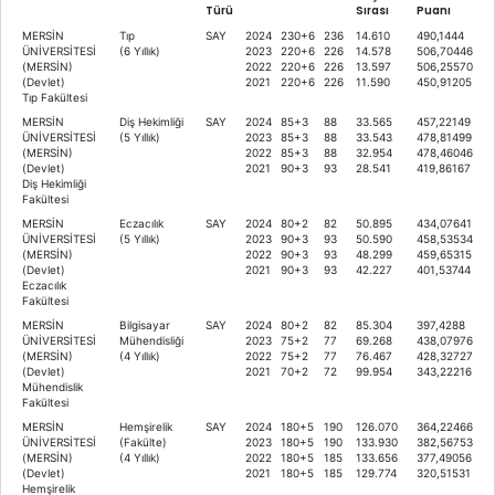
Türü
Sırası
Puanı
MERSİN
Tıp
SAY
2024
230+6
236
14.610
490,1444
ÜNİVERSİTESİ
(6 Yıllık)
2023
220+6
226
14.578
506,70446
(MERSİN)
2022
220+6
226
13.597
506,25570
(Devlet)
2021
220+6
226
11.590
450,91205
Tıp Fakültesi
MERSİN
Diş Hekimliği
SAY
2024
85+3
88
33.565
457,22149
ÜNİVERSİTESİ
(5 Yıllık)
2023
85+3
88
33.543
478,81499
(MERSİN)
2022
85+3
88
32.954
478,46046
(Devlet)
2021
90+3
93
28.541
419,86167
Diş Hekimliği
Fakültesi
MERSİN
Eczacılık
SAY
2024
80+2
82
50.895
434,07641
ÜNİVERSİTESİ
(5 Yıllık)
2023
90+3
93
50.590
458,53534
(MERSİN)
2022
90+3
93
48.299
459,65315
(Devlet)
2021
90+3
93
42.227
401,53744
Eczacılık
Fakültesi
MERSİN
Bilgisayar
SAY
2024
80+2
82
85.304
397,4288
ÜNİVERSİTESİ
Mühendisliği
2023
75+2
77
69.268
438,07976
(MERSİN)
(4 Yıllık)
2022
75+2
77
76.467
428,32727
(Devlet)
2021
70+2
72
99.954
343,22216
Mühendislik
Fakültesi
MERSİN
Hemşirelik
SAY
2024
180+5
190
126.070
364,22466
ÜNİVERSİTESİ
(Fakülte)
2023
180+5
190
133.930
382,56753
(MERSİN)
(4 Yıllık)
2022
180+5
185
133.656
377,49056
(Devlet)
2021
180+5
185
129.774
320,51531
Hemşirelik