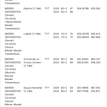
Yüksekokulu)
MERSİN
Elektrik (2 Yıllık)
TYT
2024
65+2
67
304,16788
830.582
ÜNİVERSİTESİ
2023
65+2
68
(Devlet)
(Ücretsiz)
(Teknik Bilimler
Meslek
Yüksekokulu)
MERSİN
Lojistik (2 Yıllık)
TYT
2024
70+2
74
303,33765
840.814
ÜNİVERSİTESİ
2023
70+2
74
293,48455
962.864
(Devlet)
(Ücretsiz)
(Sosyal
Bilimler Meslek
Yüksekokulu)
MERSİN
Ormancılık ve
TYT
2024
65+2
69
301,50641
863.337
ÜNİVERSİTESİ
Orman Ürünleri
2023
65+2
69
295,61281
936.283
(Devlet)
(2 Yıllık)
(Ücretsiz)
(Mustafa
Baysan
Meslek
Yüksekokulu)
MERSİN
Sosyal Hizmetler
TYT
2024
60+2
64
301,19906
867.293
ÜNİVERSİTESİ
(2 Yıllık)
2023
60+2
64
297,17658
916.910
(Devlet)
(Ücretsiz)
(Sosyal
Bilimler Meslek