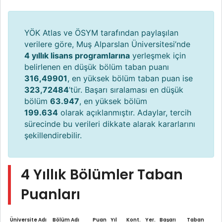
YÖK Atlas ve ÖSYM tarafından paylaşılan
verilere göre, Muş Alparslan Üniversitesi’nde
4 yıllık lisans programlarına
yerleşmek için
belirlenen en düşük bölüm taban puanı
316,49901
, en yüksek bölüm taban puan ise
323,72484
’tür. Başarı sıralaması en düşük
bölüm
63.947
, en yüksek bölüm
199.634
olarak açıklanmıştır. Adaylar, tercih
sürecinde bu verileri dikkate alarak kararlarını
şekillendirebilir.
4 Yıllık Bölümler Taban
Puanları
Üniversite Adı
Bölüm Adı
Puan
Yıl
Kont.
Yer.
Başarı
Taban