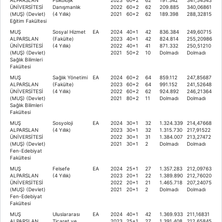
ÜNİVERSİTESİ
Danışmanlık
2022
60+2
62
209.885
340,06861
(MUŞ) (Devlet)
(4 Yıllık)
2021
60+2
62
189.398
288,32815
Eğitim Fakültesi
MUŞ
Sosyal Hizmet
EA
2024
40+1
42
836.384
249,60715
ALPARSLAN
(Fakülte)
2023
40+1
42
824.814
255,20986
ÜNİVERSİTESİ
(4 Yıllık)
2022
40+1
41
871.332
250,51210
(MUŞ) (Devlet)
2021
50+2
10
Dolmadı
Dolmadı
Sağlık Bilimleri
Fakültesi
MUŞ
Sağlık Yönetimi
EA
2024
60+2
64
859.112
247,85687
ALPARSLAN
(Fakülte)
2023
60+2
64
991.152
241,52648
ÜNİVERSİTESİ
(4 Yıllık)
2022
60+2
62
924.892
246,21364
(MUŞ) (Devlet)
2021
80+2
11
Dolmadı
Dolmadı
Sağlık Bilimleri
Fakültesi
MUŞ
Sosyoloji
EA
2024
30+1
32
1.324.339
214,47668
ALPARSLAN
(4 Yıllık)
2023
30+1
32
1.315.730
217,91522
ÜNİVERSİTESİ
2022
30+1
31
1.384.007
213,27472
(MUŞ) (Devlet)
2021
30+1
2
Dolmadı
Dolmadı
Fen-Edebiyat
Fakültesi
MUŞ
Felsefe
EA
2024
25+1
27
1.357.283
212,09763
ALPARSLAN
(4 Yıllık)
2023
20+1
22
1.389.890
212,76020
ÜNİVERSİTESİ
2022
20+1
21
1.465.718
207,24075
(MUŞ) (Devlet)
2021
20+1
2
Dolmadı
Dolmadı
Fen-Edebiyat
Fakültesi
MUŞ
Uluslararası
EA
2024
40+1
42
1.369.933
211,16831
ALPARSLAN
Ticaret ve
2023
25+1
27
1.391.408
212,65845