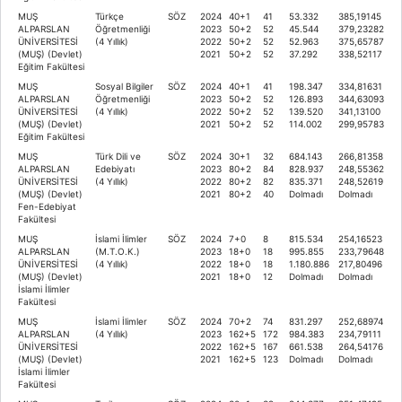
MUŞ
Türkçe
SÖZ
2024
40+1
41
53.332
385,19145
ALPARSLAN
Öğretmenliği
2023
50+2
52
45.544
379,23282
ÜNİVERSİTESİ
(4 Yıllık)
2022
50+2
52
52.963
375,65787
(MUŞ) (Devlet)
2021
50+2
52
37.292
338,52117
Eğitim Fakültesi
MUŞ
Sosyal Bilgiler
SÖZ
2024
40+1
41
198.347
334,81631
ALPARSLAN
Öğretmenliği
2023
50+2
52
126.893
344,63093
ÜNİVERSİTESİ
(4 Yıllık)
2022
50+2
52
139.520
341,13100
(MUŞ) (Devlet)
2021
50+2
52
114.002
299,95783
Eğitim Fakültesi
MUŞ
Türk Dili ve
SÖZ
2024
30+1
32
684.143
266,81358
ALPARSLAN
Edebiyatı
2023
80+2
84
828.937
248,55362
ÜNİVERSİTESİ
(4 Yıllık)
2022
80+2
82
835.371
248,52619
(MUŞ) (Devlet)
2021
80+2
40
Dolmadı
Dolmadı
Fen-Edebiyat
Fakültesi
MUŞ
İslami İlimler
SÖZ
2024
7+0
8
815.534
254,16523
ALPARSLAN
(M.T.O.K.)
2023
18+0
18
995.855
233,79648
ÜNİVERSİTESİ
(4 Yıllık)
2022
18+0
18
1.180.886
217,80496
(MUŞ) (Devlet)
2021
18+0
12
Dolmadı
Dolmadı
İslami İlimler
Fakültesi
MUŞ
İslami İlimler
SÖZ
2024
70+2
74
831.297
252,68974
ALPARSLAN
(4 Yıllık)
2023
162+5
172
984.383
234,79111
ÜNİVERSİTESİ
2022
162+5
167
661.538
264,54176
(MUŞ) (Devlet)
2021
162+5
123
Dolmadı
Dolmadı
İslami İlimler
Fakültesi