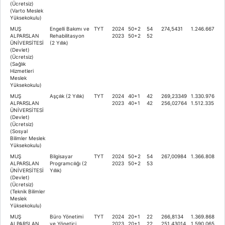
(Ücretsiz)
(Varto Meslek
Yüksekokulu)
MUŞ
Engelli Bakımı ve
TYT
2024
50+2
54
274,5431
1.246.667
ALPARSLAN
Rehabilitasyon
2023
50+2
52
ÜNİVERSİTESİ
(2 Yıllık)
(Devlet)
(Ücretsiz)
(Sağlık
Hizmetleri
Meslek
Yüksekokulu)
MUŞ
Aşçılık (2 Yıllık)
TYT
2024
40+1
42
269,23349
1.330.976
ALPARSLAN
2023
40+1
42
256,02764
1.512.335
ÜNİVERSİTESİ
(Devlet)
(Ücretsiz)
(Sosyal
Bilimler Meslek
Yüksekokulu)
MUŞ
Bilgisayar
TYT
2024
50+2
54
267,00984
1.366.808
ALPARSLAN
Programcılığı (2
2023
50+2
53
ÜNİVERSİTESİ
Yıllık)
(Devlet)
(Ücretsiz)
(Teknik Bilimler
Meslek
Yüksekokulu)
MUŞ
Büro Yönetimi
TYT
2024
20+1
22
266,8134
1.369.868
ALPARSLAN
ve Yönetici
2023
20+1
22
251,43014
1.590.065