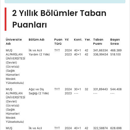
2 Yıllık Bölümler Taban
Puanları
Üniversite
Bölüm Adı
Puan
Yıl
Kont.
Yer.
Taban
Başarı
Adı
Türü
Puanı
Sırası
MUŞ
İlk ve Acil
TYT
2024
40+1
42
341,66334
468.389
ALPARSLAN
Yardım (2 Yıllık)
2023
40+1
42
336,99434
518.100
ÜNİVERSİTESİ
(Devlet)
(Ücretsiz)
(Sağlık
Hizmetleri
Meslek
Yüksekokulu)
MUŞ
Ağız ve Diş
TYT
2024
30+1
32
331,89443
544.408
ALPARSLAN
Sağlığı (2 Yıllık)
2023
---
---
---
ÜNİVERSİTESİ
(Devlet)
(Ücretsiz)
(Sağlık
Hizmetleri
Meslek
Yüksekokulu)
MUŞ
İlk ve Acil
TYT
2024
40+1
42
322,58874
628.698