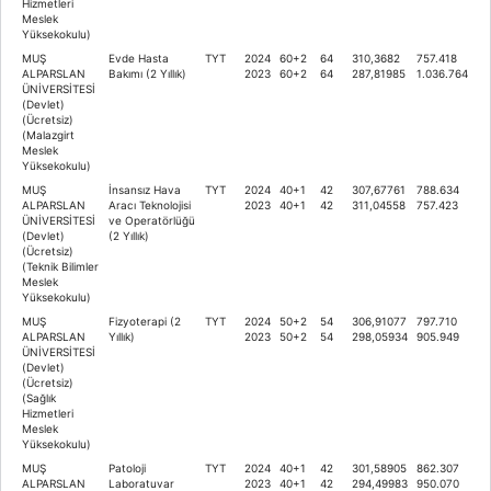
Hizmetleri
Meslek
Yüksekokulu)
MUŞ
Evde Hasta
TYT
2024
60+2
64
310,3682
757.418
ALPARSLAN
Bakımı (2 Yıllık)
2023
60+2
64
287,81985
1.036.764
ÜNİVERSİTESİ
(Devlet)
(Ücretsiz)
(Malazgirt
Meslek
Yüksekokulu)
MUŞ
İnsansız Hava
TYT
2024
40+1
42
307,67761
788.634
ALPARSLAN
Aracı Teknolojisi
2023
40+1
42
311,04558
757.423
ÜNİVERSİTESİ
ve Operatörlüğü
(Devlet)
(2 Yıllık)
(Ücretsiz)
(Teknik Bilimler
Meslek
Yüksekokulu)
MUŞ
Fizyoterapi (2
TYT
2024
50+2
54
306,91077
797.710
ALPARSLAN
Yıllık)
2023
50+2
54
298,05934
905.949
ÜNİVERSİTESİ
(Devlet)
(Ücretsiz)
(Sağlık
Hizmetleri
Meslek
Yüksekokulu)
MUŞ
Patoloji
TYT
2024
40+1
42
301,58905
862.307
ALPARSLAN
Laboratuvar
2023
40+1
42
294,49983
950.070