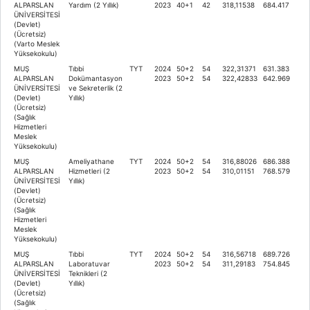
ALPARSLAN
Yardım (2 Yıllık)
2023
40+1
42
318,11538
684.417
ÜNİVERSİTESİ
(Devlet)
(Ücretsiz)
(Varto Meslek
Yüksekokulu)
MUŞ
Tıbbi
TYT
2024
50+2
54
322,31371
631.383
ALPARSLAN
Dokümantasyon
2023
50+2
54
322,42833
642.969
ÜNİVERSİTESİ
ve Sekreterlik (2
(Devlet)
Yıllık)
(Ücretsiz)
(Sağlık
Hizmetleri
Meslek
Yüksekokulu)
MUŞ
Ameliyathane
TYT
2024
50+2
54
316,88026
686.388
ALPARSLAN
Hizmetleri (2
2023
50+2
54
310,01151
768.579
ÜNİVERSİTESİ
Yıllık)
(Devlet)
(Ücretsiz)
(Sağlık
Hizmetleri
Meslek
Yüksekokulu)
MUŞ
Tıbbi
TYT
2024
50+2
54
316,56718
689.726
ALPARSLAN
Laboratuvar
2023
50+2
54
311,29183
754.845
ÜNİVERSİTESİ
Teknikleri (2
(Devlet)
Yıllık)
(Ücretsiz)
(Sağlık