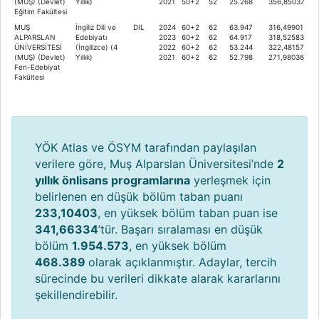
(MUŞ) (Devlet)
Yıllık)
2021
50+2
52
25.268
356,85037
Eğitim Fakültesi
MUŞ
İngiliz Dili ve
DIL
2024
60+2
62
63.947
316,49901
ALPARSLAN
Edebiyatı
2023
60+2
62
64.917
318,52583
ÜNİVERSİTESİ
(İngilizce) (4
2022
60+2
62
53.244
322,48157
(MUŞ) (Devlet)
Yıllık)
2021
60+2
62
52.798
271,98036
Fen-Edebiyat
Fakültesi
YÖK Atlas ve ÖSYM tarafından paylaşılan
verilere göre, Muş Alparslan Üniversitesi’nde
2
yıllık önlisans programlarına
yerleşmek için
belirlenen en düşük bölüm taban puanı
233,10403
, en yüksek bölüm taban puan ise
341,66334
’tür. Başarı sıralaması en düşük
bölüm
1.954.573
, en yüksek bölüm
468.389
olarak açıklanmıştır. Adaylar, tercih
sürecinde bu verileri dikkate alarak kararlarını
şekillendirebilir.