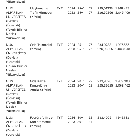
Yüksekokulu)
MUŞ
Ulaştırma ve
TYT
2024
25+1
27
235,01336
1.919.475
ALPARSLAN
Trafik Hizmetleri
2023
25+1
27
226,52266
2.045.409
ÜNİVERSİTESİ
(2 Yıllık)
(Devlet)
(Ücretsiz)
(Teknik Bilimler
Meslek
Yüksekokulu)
MUŞ
Gıda Teknolojisi
TYT
2024
25+1
27
234,0288
1.937.555
ALPARSLAN
(2 Yıllık)
2023
25+1
27
226,96305
2.036.943
ÜNİVERSİTESİ
(Devlet)
(Ücretsiz)
(Teknik Bilimler
Meslek
Yüksekokulu)
MUŞ
Gıda Kalite
TYT
2024
20+1
22
233,9328
1.939.303
ALPARSLAN
Kontrolü ve
2023
20+1
22
225,33625
2.068.462
ÜNİVERSİTESİ
Analizi (2 Yıllık)
(Devlet)
(Ücretsiz)
(Teknik Bilimler
Meslek
Yüksekokulu)
MUŞ
Fotoğrafçılık ve
TYT
2024
30+1
32
233,4005
1.949.132
ALPARSLAN
Kameramanlık
2023
30+1
31
ÜNİVERSİTESİ
(2 Yıllık)
(Devlet)
(Ücretsiz)