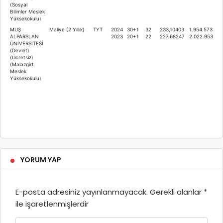
(Sosyal
Bilimler Meslek
Yüksekokulu)
MUŞ
Maliye (2 Yıllık)
TYT
2024
30+1
32
233,10403
1.954.573
ALPARSLAN
2023
20+1
22
227,68247
2.022.953
ÜNİVERSİTESİ
(Devlet)
(Ücretsiz)
(Malazgirt
Meslek
Yüksekokulu)
YORUM YAP
E-posta adresiniz yayınlanmayacak.
Gerekli alanlar
*
ile işaretlenmişlerdir