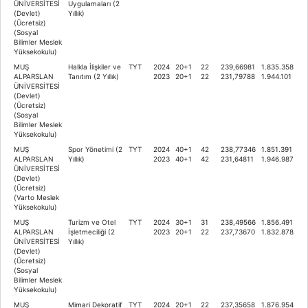
ÜNİVERSİTESİ
Uygulamaları (2
(Devlet)
Yıllık)
(Ücretsiz)
(Sosyal
Bilimler Meslek
Yüksekokulu)
MUŞ
Halkla İlişkiler ve
TYT
2024
20+1
22
239,66981
1.835.358
ALPARSLAN
Tanıtım (2 Yıllık)
2023
20+1
22
231,79788
1.944.101
ÜNİVERSİTESİ
(Devlet)
(Ücretsiz)
(Sosyal
Bilimler Meslek
Yüksekokulu)
MUŞ
Spor Yönetimi (2
TYT
2024
40+1
42
238,77346
1.851.391
ALPARSLAN
Yıllık)
2023
40+1
42
231,64811
1.946.987
ÜNİVERSİTESİ
(Devlet)
(Ücretsiz)
(Varto Meslek
Yüksekokulu)
MUŞ
Turizm ve Otel
TYT
2024
30+1
31
238,49566
1.856.491
ALPARSLAN
İşletmeciliği (2
2023
20+1
22
237,73670
1.832.878
ÜNİVERSİTESİ
Yıllık)
(Devlet)
(Ücretsiz)
(Sosyal
Bilimler Meslek
Yüksekokulu)
MUŞ
Mimari Dekoratif
TYT
2024
20+1
22
237,35658
1.876.954