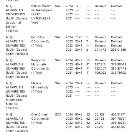
MUŞ
Bitkisel Üretim
SAY
2024
1+0
---
Dolmadı
Dolmadı
ALPARSLAN
ve Teknolojileri
2023
---
---
---
---
ÜNİVERSİTESİ
(KKTC
2022
---
---
---
---
(MUŞ) (Devlet)
UYRUKLU) (4
2021
---
---
---
---
Uygulamalı
Yıllık)
Bilimler
Fakültesi
MUŞ
Fen Bilgisi
SAY
2024
13+1
1
Dolmadı
Dolmadı
ALPARSLAN
Öğretmenliği
2023
25+1
7
Dolmadı
Dolmadı
ÜNİVERSİTESİ
(4 Yıllık)
2022
20+1
14
Dolmadı
Dolmadı
(MUŞ) (Devlet)
2021
20+1
21
271.473
256,01839
Eğitim Fakültesi
MUŞ
İlköğretim
SAY
2024
45+2
10
Dolmadı
Dolmadı
ALPARSLAN
Matematik
2023
40+1
41
137.813
379,80099
ÜNİVERSİTESİ
Öğretmenliği
2022
40+1
41
122.207
386,37773
(MUŞ) (Devlet)
(4 Yıllık)
2021
40+1
41
109.022
335,79102
Eğitim Fakültesi
MUŞ
Makine
SAY
2024
20+1
---
Dolmadı
Dolmadı
ALPARSLAN
Mühendisliği
2023
---
---
---
---
ÜNİVERSİTESİ
(4 Yıllık)
2022
---
---
---
---
(MUŞ) (Devlet)
2021
---
---
---
---
Mühendislik-
Mimarlık
Fakültesi
MUŞ
Okul Öncesi
SÖZ
2024
50+2
52
25.928
405,51971
ALPARSLAN
Öğretmenliği
2023
60+2
62
26.158
394,78521
ÜNİVERSİTESİ
(4 Yıllık)
2022
60+2
62
27.112
395,30251
(MUŞ) (Devlet)
2021
60+2
62
27.280
347,85107
Eğitim Fakültesi