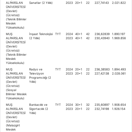
ALPARSLAN
Sanatlar (2 Yıllık)
2023
20+1
22
227,74143
2.021.822
ÜNİVERSİTESİ
(Devlet)
(Ücretsiz)
(Teknik Bilimler
Meslek
Yüksekokulu)
MUŞ
İnşaat Teknolojisi
TYT
2024
40+1
42
236,62839
1.890.197
ALPARSLAN
(2 Yıllık)
2023
40+1
42
230,43940
1.969.856
ÜNİVERSİTESİ
(Devlet)
(Ücretsiz)
(Teknik Bilimler
Meslek
Yüksekokulu)
MUŞ
Radyo ve
TYT
2024
20+1
22
236,38583
1.894.493
ALPARSLAN
Televizyon
2023
20+1
22
227,42138
2.028.061
ÜNİVERSİTESİ
Programcılığı (2
(Devlet)
Yıllık)
(Ücretsiz)
(Sosyal
Bilimler Meslek
Yüksekokulu)
MUŞ
Bankacılık ve
TYT
2024
30+1
32
235,60897
1.908.654
ALPARSLAN
Sigortacılık (2
2023
20+1
22
232,74198
1.926.154
ÜNİVERSİTESİ
Yıllık)
(Devlet)
(Ücretsiz)
(Malazgirt
Meslek