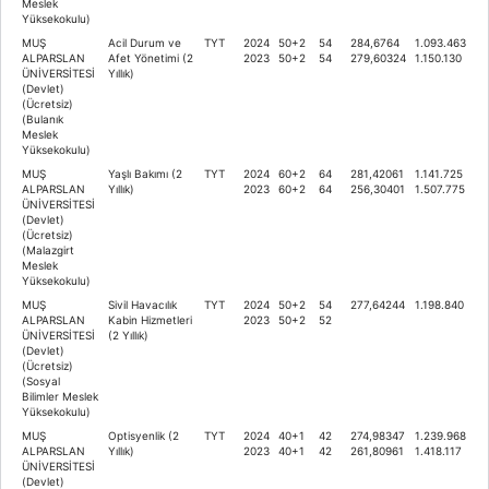
Meslek
Yüksekokulu)
MUŞ
Acil Durum ve
TYT
2024
50+2
54
284,6764
1.093.463
ALPARSLAN
Afet Yönetimi (2
2023
50+2
54
279,60324
1.150.130
ÜNİVERSİTESİ
Yıllık)
(Devlet)
(Ücretsiz)
(Bulanık
Meslek
Yüksekokulu)
MUŞ
Yaşlı Bakımı (2
TYT
2024
60+2
64
281,42061
1.141.725
ALPARSLAN
Yıllık)
2023
60+2
64
256,30401
1.507.775
ÜNİVERSİTESİ
(Devlet)
(Ücretsiz)
(Malazgirt
Meslek
Yüksekokulu)
MUŞ
Sivil Havacılık
TYT
2024
50+2
54
277,64244
1.198.840
ALPARSLAN
Kabin Hizmetleri
2023
50+2
52
ÜNİVERSİTESİ
(2 Yıllık)
(Devlet)
(Ücretsiz)
(Sosyal
Bilimler Meslek
Yüksekokulu)
MUŞ
Optisyenlik (2
TYT
2024
40+1
42
274,98347
1.239.968
ALPARSLAN
Yıllık)
2023
40+1
42
261,80961
1.418.117
ÜNİVERSİTESİ
(Devlet)