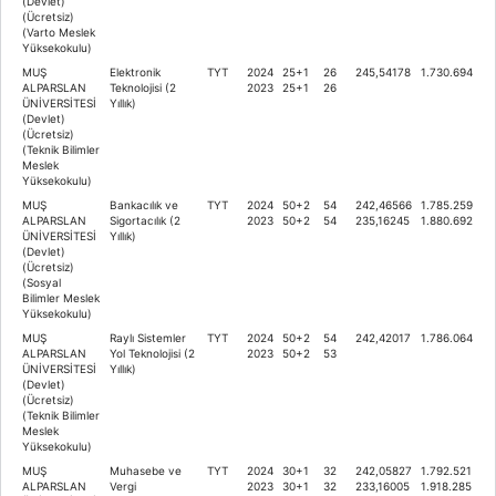
(Devlet)
(Ücretsiz)
(Varto Meslek
Yüksekokulu)
MUŞ
Elektronik
TYT
2024
25+1
26
245,54178
1.730.694
ALPARSLAN
Teknolojisi (2
2023
25+1
26
ÜNİVERSİTESİ
Yıllık)
(Devlet)
(Ücretsiz)
(Teknik Bilimler
Meslek
Yüksekokulu)
MUŞ
Bankacılık ve
TYT
2024
50+2
54
242,46566
1.785.259
ALPARSLAN
Sigortacılık (2
2023
50+2
54
235,16245
1.880.692
ÜNİVERSİTESİ
Yıllık)
(Devlet)
(Ücretsiz)
(Sosyal
Bilimler Meslek
Yüksekokulu)
MUŞ
Raylı Sistemler
TYT
2024
50+2
54
242,42017
1.786.064
ALPARSLAN
Yol Teknolojisi (2
2023
50+2
53
ÜNİVERSİTESİ
Yıllık)
(Devlet)
(Ücretsiz)
(Teknik Bilimler
Meslek
Yüksekokulu)
MUŞ
Muhasebe ve
TYT
2024
30+1
32
242,05827
1.792.521
ALPARSLAN
Vergi
2023
30+1
32
233,16005
1.918.285