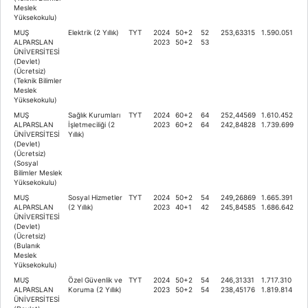
Meslek
Yüksekokulu)
MUŞ
Elektrik (2 Yıllık)
TYT
2024
50+2
52
253,63315
1.590.051
ALPARSLAN
2023
50+2
53
ÜNİVERSİTESİ
(Devlet)
(Ücretsiz)
(Teknik Bilimler
Meslek
Yüksekokulu)
MUŞ
Sağlık Kurumları
TYT
2024
60+2
64
252,44569
1.610.452
ALPARSLAN
İşletmeciliği (2
2023
60+2
64
242,84828
1.739.699
ÜNİVERSİTESİ
Yıllık)
(Devlet)
(Ücretsiz)
(Sosyal
Bilimler Meslek
Yüksekokulu)
MUŞ
Sosyal Hizmetler
TYT
2024
50+2
54
249,26869
1.665.391
ALPARSLAN
(2 Yıllık)
2023
40+1
42
245,84585
1.686.642
ÜNİVERSİTESİ
(Devlet)
(Ücretsiz)
(Bulanık
Meslek
Yüksekokulu)
MUŞ
Özel Güvenlik ve
TYT
2024
50+2
54
246,31331
1.717.310
ALPARSLAN
Koruma (2 Yıllık)
2023
50+2
54
238,45176
1.819.814
ÜNİVERSİTESİ