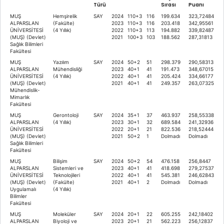
Türü
Sırası
Puanı
MUŞ
Hemşirelik
SAY
2024
110+3
116
199.634
323,72484
ALPARSLAN
(Fakülte)
2023
110+3
116
203.418
342,95561
ÜNİVERSİTESİ
(4 Yıllık)
2022
110+3
113
194.882
339,82487
(MUŞ) (Devlet)
2021
100+3
103
188.562
287,31813
Sağlık Bilimleri
Fakültesi
MUŞ
Yazılım
SAY
2024
50+2
51
298.379
290,58313
ALPARSLAN
Mühendisliği
2023
40+1
41
191.473
348,67015
ÜNİVERSİTESİ
(4 Yıllık)
2022
40+1
41
205.424
334,66177
(MUŞ) (Devlet)
2021
40+1
41
249.357
263,07325
Mühendislik-
Mimarlık
Fakültesi
MUŞ
Gerontoloji
SAY
2024
35+1
37
463.937
258,55338
ALPARSLAN
(4 Yıllık)
2023
30+1
32
689.584
241,32936
ÜNİVERSİTESİ
2022
20+1
21
822.536
218,52444
(MUŞ) (Devlet)
2021
50+2
1
Dolmadı
Dolmadı
Sağlık Bilimleri
Fakültesi
MUŞ
Bilişim
SAY
2024
50+2
54
476.158
256,8447
ALPARSLAN
Sistemleri ve
2023
40+1
41
418.698
279,27537
ÜNİVERSİTESİ
Teknolojileri
2022
40+1
41
545.381
246,62843
(MUŞ) (Devlet)
(Fakülte)
2021
40+1
2
Dolmadı
Dolmadı
Uygulamalı
(4 Yıllık)
Bilimler
Fakültesi
MUŞ
Moleküler
SAY
2024
20+1
22
605.255
242,18402
ALPARSLAN
Biyoloji ve
2023
20+1
21
562.223
256,12837