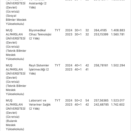
ÜNİVERSİTESİ
Asistanlığı (2
(Devlet)
Yıllık)
(Ücretsiz)
(Sosyal
Bilimler Meslek
Yüksekokulu)
MUŞ
Biyomedikal
TYT
2024
30+1
32
264,4185
1.408.883
ALPARSLAN
Cihaz Teknolojisi
2023
30+1
32
253,15399
1.560.781
ÜNİVERSİTESİ
(2 Yıllık)
(Devlet)
(Ücretsiz)
(Teknik Bilimler
Meslek
Yüksekokulu)
MUŞ
Raylı Sistemler
TYT
2024
40+1
42
258,78161
1.502.294
ALPARSLAN
İşletmeciliği (2
2023
40+1
41
ÜNİVERSİTESİ
Yıllık)
(Devlet)
(Ücretsiz)
(Teknik Bilimler
Meslek
Yüksekokulu)
MUŞ
Laborant ve
TYT
2024
50+2
54
257,56365
1.523.017
ALPARSLAN
Veteriner Sağlık
2023
40+1
42
242,68785
1.742.602
ÜNİVERSİTESİ
(2 Yıllık)
(Devlet)
(Ücretsiz)
(Bulanık
Meslek
Yüksekokulu)