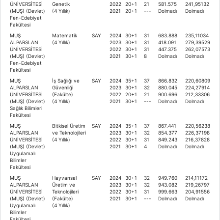
ÜNİVERSİTESİ
Genetik
2022
20+1
21
581.575
241,95132
(MUŞ) (Devlet)
(4 Yıllık)
2021
20+1
---
Dolmadı
Dolmadı
Fen-Edebiyat
Fakültesi
MUŞ
Matematik
SAY
2024
30+1
31
683.888
235,11034
ALPARSLAN
(4 Yıllık)
2023
30+1
31
418.091
279,39529
ÜNİVERSİTESİ
2022
30+1
31
447.375
262,07573
(MUŞ) (Devlet)
2021
30+1
8
Dolmadı
Dolmadı
Fen-Edebiyat
Fakültesi
MUŞ
İş Sağlığı ve
SAY
2024
35+1
37
866.832
220,60809
ALPARSLAN
Güvenliği
2023
30+1
32
880.045
224,27914
ÜNİVERSİTESİ
(Fakülte)
2022
20+1
21
900.696
212,33306
(MUŞ) (Devlet)
(4 Yıllık)
2021
30+1
---
Dolmadı
Dolmadı
Sağlık Bilimleri
Fakültesi
MUŞ
Bitkisel Üretim
SAY
2024
35+1
37
867.441
220,56238
ALPARSLAN
ve Teknolojileri
2023
30+1
32
854.377
226,37198
ÜNİVERSİTESİ
(4 Yıllık)
2022
30+1
31
849.243
216,37828
(MUŞ) (Devlet)
2021
30+1
4
Dolmadı
Dolmadı
Uygulamalı
Bilimler
Fakültesi
MUŞ
Hayvansal
SAY
2024
30+1
32
949.760
214,11172
ALPARSLAN
Üretim ve
2023
30+1
32
943.082
219,26797
ÜNİVERSİTESİ
Teknolojileri
2022
30+1
31
999.663
204,91556
(MUŞ) (Devlet)
(Fakülte)
2021
30+1
---
Dolmadı
Dolmadı
Uygulamalı
(4 Yıllık)
Bilimler
Fakültesi