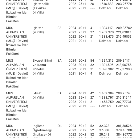
ÜNİVERSİTESİ
İşletmecilik
2022
25+1
26
1.516.883
203,26778
(MUŞ) (Devlet)
(Fakülte)
2021
25+1
---
Dolmadı
Dolmadı
İktisadi ve İdari
(4 Yıllık)
Bilimler
Fakültesi
MUŞ
İşletme
EA
2024
40+1
41
1.394.117
209,35702
ALPARSLAN
(4 Yıllık)
2023
25+1
27
1.262.370
221,63817
ÜNİVERSİTESİ
2022
20+1
21
1.338.475
216,49053
(MUŞ) (Devlet)
2021
20+1
1
Dolmadı
Dolmadı
İktisadi ve İdari
Bilimler
Fakültesi
MUŞ
Siyaset Bilimi
EA
2024
50+2
54
1.394.315
209,3417
ALPARSLAN
ve Kamu
2023
30+1
32
1.301.506
218,90755
ÜNİVERSİTESİ
Yönetimi
2022
30+1
31
1.396.382
212,37903
(MUŞ) (Devlet)
(4 Yıllık)
2021
30+1
4
Dolmadı
Dolmadı
İktisadi ve İdari
Bilimler
Fakültesi
MUŞ
İktisat
EA
2024
40+1
42
1.402.384
208,7374
ALPARSLAN
(4 Yıllık)
2023
25+1
27
1.338.797
216,31544
ÜNİVERSİTESİ
2022
20+1
21
1.458.759
207,77731
(MUŞ) (Devlet)
2021
20+1
---
Dolmadı
Dolmadı
İktisadi ve İdari
Bilimler
Fakültesi
MUŞ
İngilizce
DIL
2024
50+2
52
32.328
381,36526
ALPARSLAN
Öğretmenliği
2023
50+2
52
37.006
379,43708
ÜNİVERSİTESİ
(İngilizce) (4
2022
50+2
52
29.242
384,86772