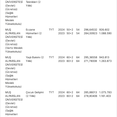
ÜNİVERSİTESİ
Teknikleri (2
(Devlet)
Yıllık)
(Ücretsiz)
(Sağlık
Hizmetleri
Meslek
Yüksekokulu)
MUŞ
Eczane
TYT
2024
50+2
54
296,64532
926.602
ALPARSLAN
Hizmetleri (2
2023
50+2
54
284,00923
1.088.590
ÜNİVERSİTESİ
Yıllık)
(Devlet)
(Ücretsiz)
(Varto Meslek
Yüksekokulu)
MUŞ
Yaşlı Bakımı (2
TYT
2024
60+2
64
295,36558
943.813
ALPARSLAN
Yıllık)
2023
60+2
64
271,78008
1.263.873
ÜNİVERSİTESİ
(Devlet)
(Ücretsiz)
(Sağlık
Hizmetleri
Meslek
Yüksekokulu)
MUŞ
Çocuk Gelişimi
TYT
2024
60+2
64
285,88013
1.075.783
ALPARSLAN
(2 Yıllık)
2023
60+2
64
278,80406
1.161.403
ÜNİVERSİTESİ
(Devlet)
(Ücretsiz)
(Sağlık
Hizmetleri