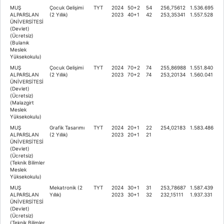
MUŞ
Çocuk Gelişimi
TYT
2024
50+2
54
256,75612
1.536.695
ALPARSLAN
(2 Yıllık)
2023
40+1
42
253,35341
1.557.528
ÜNİVERSİTESİ
(Devlet)
(Ücretsiz)
(Bulanık
Meslek
Yüksekokulu)
MUŞ
Çocuk Gelişimi
TYT
2024
70+2
74
255,86988
1.551.840
ALPARSLAN
(2 Yıllık)
2023
70+2
74
253,20134
1.560.041
ÜNİVERSİTESİ
(Devlet)
(Ücretsiz)
(Malazgirt
Meslek
Yüksekokulu)
MUŞ
Grafik Tasarımı
TYT
2024
20+1
22
254,02183
1.583.486
ALPARSLAN
(2 Yıllık)
2023
20+1
21
ÜNİVERSİTESİ
(Devlet)
(Ücretsiz)
(Teknik Bilimler
Meslek
Yüksekokulu)
MUŞ
Mekatronik (2
TYT
2024
30+1
31
253,78687
1.587.439
ALPARSLAN
Yıllık)
2023
30+1
32
232,15111
1.937.331
ÜNİVERSİTESİ
(Devlet)
(Ücretsiz)
(Teknik Bilimler