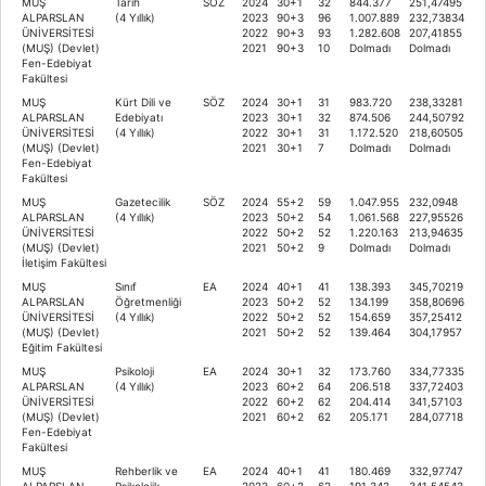
MUŞ
Tarih
SÖZ
2024
30+1
32
844.377
251,47495
ALPARSLAN
(4 Yıllık)
2023
90+3
96
1.007.889
232,73834
ÜNİVERSİTESİ
2022
90+3
93
1.282.608
207,41855
(MUŞ) (Devlet)
2021
90+3
10
Dolmadı
Dolmadı
Fen-Edebiyat
Fakültesi
MUŞ
Kürt Dili ve
SÖZ
2024
30+1
31
983.720
238,33281
ALPARSLAN
Edebiyatı
2023
30+1
32
874.506
244,50792
ÜNİVERSİTESİ
(4 Yıllık)
2022
30+1
31
1.172.520
218,60505
(MUŞ) (Devlet)
2021
30+1
7
Dolmadı
Dolmadı
Fen-Edebiyat
Fakültesi
MUŞ
Gazetecilik
SÖZ
2024
55+2
59
1.047.955
232,0948
ALPARSLAN
(4 Yıllık)
2023
50+2
54
1.061.568
227,95526
ÜNİVERSİTESİ
2022
50+2
52
1.220.163
213,94635
(MUŞ) (Devlet)
2021
50+2
9
Dolmadı
Dolmadı
İletişim Fakültesi
MUŞ
Sınıf
EA
2024
40+1
41
138.393
345,70219
ALPARSLAN
Öğretmenliği
2023
50+2
52
134.199
358,80696
ÜNİVERSİTESİ
(4 Yıllık)
2022
50+2
52
154.659
357,25412
(MUŞ) (Devlet)
2021
50+2
52
139.464
304,17957
Eğitim Fakültesi
MUŞ
Psikoloji
EA
2024
30+1
32
173.760
334,77335
ALPARSLAN
(4 Yıllık)
2023
60+2
64
206.518
337,72403
ÜNİVERSİTESİ
2022
60+2
62
204.414
341,57103
(MUŞ) (Devlet)
2021
60+2
62
205.171
284,07718
Fen-Edebiyat
Fakültesi
MUŞ
Rehberlik ve
EA
2024
40+1
41
180.469
332,97747
ALPARSLAN
Psikolojik
2023
60+2
62
191.342
341,54543