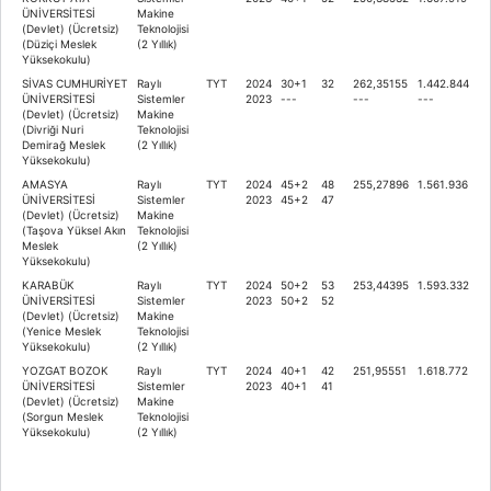
ÜNİVERSİTESİ
Makine
(Devlet) (Ücretsiz)
Teknolojisi
(Düziçi Meslek
(2 Yıllık)
Yüksekokulu)
SİVAS CUMHURİYET
Raylı
TYT
2024
30+1
32
262,35155
1.442.844
ÜNİVERSİTESİ
Sistemler
2023
---
---
---
(Devlet) (Ücretsiz)
Makine
(Divriği Nuri
Teknolojisi
Demirağ Meslek
(2 Yıllık)
Yüksekokulu)
AMASYA
Raylı
TYT
2024
45+2
48
255,27896
1.561.936
ÜNİVERSİTESİ
Sistemler
2023
45+2
47
(Devlet) (Ücretsiz)
Makine
(Taşova Yüksel Akın
Teknolojisi
Meslek
(2 Yıllık)
Yüksekokulu)
KARABÜK
Raylı
TYT
2024
50+2
53
253,44395
1.593.332
ÜNİVERSİTESİ
Sistemler
2023
50+2
52
(Devlet) (Ücretsiz)
Makine
(Yenice Meslek
Teknolojisi
Yüksekokulu)
(2 Yıllık)
YOZGAT BOZOK
Raylı
TYT
2024
40+1
42
251,95551
1.618.772
ÜNİVERSİTESİ
Sistemler
2023
40+1
41
(Devlet) (Ücretsiz)
Makine
(Sorgun Meslek
Teknolojisi
Yüksekokulu)
(2 Yıllık)