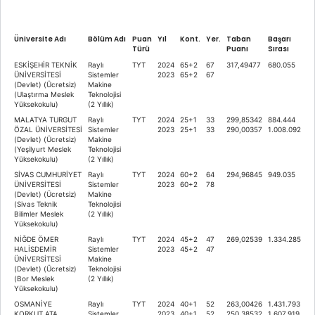
Üniversite Adı
Bölüm Adı
Puan
Yıl
Kont.
Yer.
Taban
Başarı
Türü
Puanı
Sırası
ESKİŞEHİR TEKNİK
Raylı
TYT
2024
65+2
67
317,49477
680.055
ÜNİVERSİTESİ
Sistemler
2023
65+2
67
(Devlet) (Ücretsiz)
Makine
(Ulaştırma Meslek
Teknolojisi
Yüksekokulu)
(2 Yıllık)
MALATYA TURGUT
Raylı
TYT
2024
25+1
33
299,85342
884.444
ÖZAL ÜNİVERSİTESİ
Sistemler
2023
25+1
33
290,00357
1.008.092
(Devlet) (Ücretsiz)
Makine
(Yeşilyurt Meslek
Teknolojisi
Yüksekokulu)
(2 Yıllık)
SİVAS CUMHURİYET
Raylı
TYT
2024
60+2
64
294,96845
949.035
ÜNİVERSİTESİ
Sistemler
2023
60+2
78
(Devlet) (Ücretsiz)
Makine
(Sivas Teknik
Teknolojisi
Bilimler Meslek
(2 Yıllık)
Yüksekokulu)
NİĞDE ÖMER
Raylı
TYT
2024
45+2
47
269,02539
1.334.285
HALİSDEMİR
Sistemler
2023
45+2
47
ÜNİVERSİTESİ
Makine
(Devlet) (Ücretsiz)
Teknolojisi
(Bor Meslek
(2 Yıllık)
Yüksekokulu)
OSMANİYE
Raylı
TYT
2024
40+1
52
263,00426
1.431.793
KORKUT ATA
Sistemler
2023
40+1
52
250,38532
1.607.919