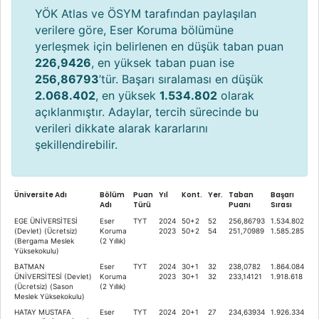
YÖK Atlas ve ÖSYM tarafından paylaşılan
verilere göre, Eser Koruma bölümüne
yerleşmek için belirlenen en düşük taban puan
226,9426
, en yüksek taban puan ise
256,86793
’tür. Başarı sıralaması en düşük
2.068.402
, en yüksek
1.534.802
olarak
açıklanmıştır. Adaylar, tercih sürecinde bu
verileri dikkate alarak kararlarını
şekillendirebilir.
Üniversite Adı
Bölüm
Puan
Yıl
Kont.
Yer.
Taban
Başarı
Adı
Türü
Puanı
Sırası
EGE ÜNİVERSİTESİ
Eser
TYT
2024
50+2
52
256,86793
1.534.802
(Devlet) (Ücretsiz)
Koruma
2023
50+2
54
251,70989
1.585.285
(Bergama Meslek
(2 Yıllık)
Yüksekokulu)
BATMAN
Eser
TYT
2024
30+1
32
238,0782
1.864.084
ÜNİVERSİTESİ (Devlet)
Koruma
2023
30+1
32
233,14121
1.918.618
(Ücretsiz) (Sason
(2 Yıllık)
Meslek Yüksekokulu)
HATAY MUSTAFA
Eser
TYT
2024
20+1
27
234,63934
1.926.334