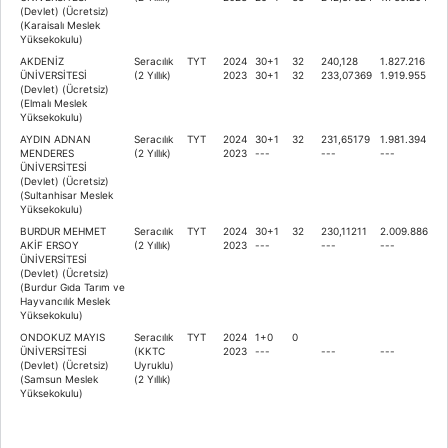
(Devlet) (Ücretsiz)
(Karaisalı Meslek
Yüksekokulu)
AKDENİZ
Seracılık
TYT
2024
30+1
32
240,128
1.827.216
ÜNİVERSİTESİ
(2 Yıllık)
2023
30+1
32
233,07369
1.919.955
(Devlet) (Ücretsiz)
(Elmalı Meslek
Yüksekokulu)
AYDIN ADNAN
Seracılık
TYT
2024
30+1
32
231,65179
1.981.394
MENDERES
(2 Yıllık)
2023
---
---
---
ÜNİVERSİTESİ
(Devlet) (Ücretsiz)
(Sultanhisar Meslek
Yüksekokulu)
BURDUR MEHMET
Seracılık
TYT
2024
30+1
32
230,11211
2.009.886
AKİF ERSOY
(2 Yıllık)
2023
---
---
---
ÜNİVERSİTESİ
(Devlet) (Ücretsiz)
(Burdur Gıda Tarım ve
Hayvancılık Meslek
Yüksekokulu)
ONDOKUZ MAYIS
Seracılık
TYT
2024
1+0
0
ÜNİVERSİTESİ
(KKTC
2023
---
---
---
(Devlet) (Ücretsiz)
Uyruklu)
(Samsun Meslek
(2 Yıllık)
Yüksekokulu)