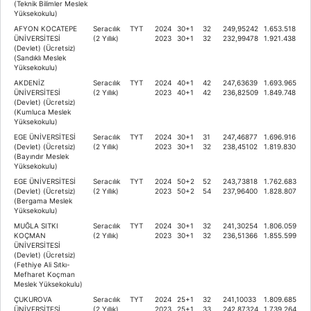
(Teknik Bilimler Meslek
Yüksekokulu)
AFYON KOCATEPE
Seracılık
TYT
2024
30+1
32
249,95242
1.653.518
ÜNİVERSİTESİ
(2 Yıllık)
2023
30+1
32
232,99478
1.921.438
(Devlet) (Ücretsiz)
(Sandıklı Meslek
Yüksekokulu)
AKDENİZ
Seracılık
TYT
2024
40+1
42
247,63639
1.693.965
ÜNİVERSİTESİ
(2 Yıllık)
2023
40+1
42
236,82509
1.849.748
(Devlet) (Ücretsiz)
(Kumluca Meslek
Yüksekokulu)
EGE ÜNİVERSİTESİ
Seracılık
TYT
2024
30+1
31
247,46877
1.696.916
(Devlet) (Ücretsiz)
(2 Yıllık)
2023
30+1
32
238,45102
1.819.830
(Bayındır Meslek
Yüksekokulu)
EGE ÜNİVERSİTESİ
Seracılık
TYT
2024
50+2
52
243,73818
1.762.683
(Devlet) (Ücretsiz)
(2 Yıllık)
2023
50+2
54
237,96400
1.828.807
(Bergama Meslek
Yüksekokulu)
MUĞLA SITKI
Seracılık
TYT
2024
30+1
32
241,30254
1.806.059
KOÇMAN
(2 Yıllık)
2023
30+1
32
236,51366
1.855.599
ÜNİVERSİTESİ
(Devlet) (Ücretsiz)
(Fethiye Ali Sıtkı-
Mefharet Koçman
Meslek Yüksekokulu)
ÇUKUROVA
Seracılık
TYT
2024
25+1
32
241,10033
1.809.685
ÜNİVERSİTESİ
(2 Yıllık)
2023
25+1
33
242,87324
1.739.264