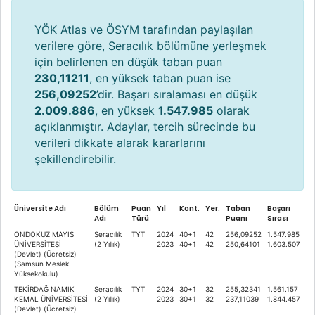
YÖK Atlas ve ÖSYM tarafından paylaşılan
verilere göre, Seracılık bölümüne yerleşmek
için belirlenen en düşük taban puan
230,11211
, en yüksek taban puan ise
256,09252
’dir. Başarı sıralaması en düşük
2.009.886
, en yüksek
1.547.985
olarak
açıklanmıştır. Adaylar, tercih sürecinde bu
verileri dikkate alarak kararlarını
şekillendirebilir.
Üniversite Adı
Bölüm
Puan
Yıl
Kont.
Yer.
Taban
Başarı
Adı
Türü
Puanı
Sırası
ONDOKUZ MAYIS
Seracılık
TYT
2024
40+1
42
256,09252
1.547.985
ÜNİVERSİTESİ
(2 Yıllık)
2023
40+1
42
250,64101
1.603.507
(Devlet) (Ücretsiz)
(Samsun Meslek
Yüksekokulu)
TEKİRDAĞ NAMIK
Seracılık
TYT
2024
30+1
32
255,32341
1.561.157
KEMAL ÜNİVERSİTESİ
(2 Yıllık)
2023
30+1
32
237,11039
1.844.457
(Devlet) (Ücretsiz)