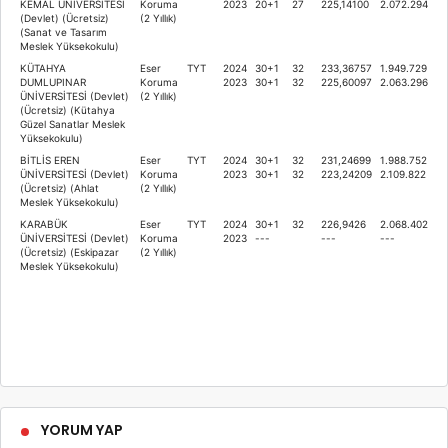
KEMAL ÜNİVERSİTESİ
Koruma
2023
20+1
27
225,14100
2.072.294
(Devlet) (Ücretsiz)
(2 Yıllık)
(Sanat ve Tasarım
Meslek Yüksekokulu)
KÜTAHYA
Eser
TYT
2024
30+1
32
233,36757
1.949.729
DUMLUPINAR
Koruma
2023
30+1
32
225,60097
2.063.296
ÜNİVERSİTESİ (Devlet)
(2 Yıllık)
(Ücretsiz) (Kütahya
Güzel Sanatlar Meslek
Yüksekokulu)
BİTLİS EREN
Eser
TYT
2024
30+1
32
231,24699
1.988.752
ÜNİVERSİTESİ (Devlet)
Koruma
2023
30+1
32
223,24209
2.109.822
(Ücretsiz) (Ahlat
(2 Yıllık)
Meslek Yüksekokulu)
KARABÜK
Eser
TYT
2024
30+1
32
226,9426
2.068.402
ÜNİVERSİTESİ (Devlet)
Koruma
2023
---
---
---
(Ücretsiz) (Eskipazar
(2 Yıllık)
Meslek Yüksekokulu)
YORUM YAP