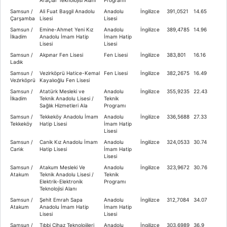
Samsun /
Ali Fuat Başgil Anadolu
Anadolu
İngilizce
391,0521
14.65
Çarşamba
Lisesi
Lisesi
Samsun /
Emine-Ahmet Yeni Kız
Anadolu
İngilizce
389,4785
14.96
İlkadim
Anadolu İmam Hatip
İmam Hatip
Lisesi
Lisesi
Samsun /
Akpınar Fen Lisesi
Fen Lisesi
İngilizce
383,801
16.16
Ladi̇k
Samsun /
Vezirköprü Hatice-Kemal
Fen Lisesi
İngilizce
382,2675
16.49
Vezi̇rköprü
Kayalıoğlu Fen Lisesi
Samsun /
Atatürk Mesleki ve
Anadolu
İngilizce
355,9235
22.43
İlkadim
Teknik Anadolu Lisesi /
Teknik
Sağlık Hizmetleri Ala
Programı
Samsun /
Tekkeköy Anadolu İmam
Anadolu
İngilizce
336,5688
27.33
Tekkeköy
Hatip Lisesi
İmam Hatip
Lisesi
Samsun /
Canik Kız Anadolu İmam
Anadolu
İngilizce
324,0533
30.74
Cani̇k
Hatip Lisesi
İmam Hatip
Lisesi
Samsun /
Atakum Mesleki Ve
Anadolu
İngilizce
323,9672
30.76
Atakum
Teknik Anadolu Lisesi /
Teknik
Elektrik-Elektronik
Programı
Teknolojisi Alanı
Samsun /
Şehit Emrah Sapa
Anadolu
İngilizce
312,7084
34.07
Atakum
Anadolu İmam Hatip
İmam Hatip
Lisesi
Lisesi
Samsun /
Tıbbi Cihaz Teknolojileri
Anadolu
İngilizce
303,6989
36.9