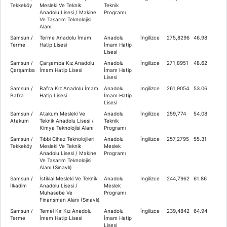
Tekkeköy
Mesleki Ve Teknik
Teknik
Anadolu Lisesi / Makine
Programı
Ve Tasarım Teknolojisi
Alanı
Samsun /
Terme Anadolu İmam
Anadolu
İngilizce
275,8296
46.98
Terme
Hatip Lisesi
İmam Hatip
Lisesi
Samsun /
Çarşamba Kız Anadolu
Anadolu
İngilizce
271,8951
48.62
Çarşamba
İmam Hatip Lisesi
İmam Hatip
Lisesi
Samsun /
Bafra Kız Anadolu İmam
Anadolu
İngilizce
261,9054
53.06
Bafra
Hatip Lisesi
İmam Hatip
Lisesi
Samsun /
Atakum Mesleki Ve
Anadolu
İngilizce
259,774
54.08
Atakum
Teknik Anadolu Lisesi /
Teknik
Kimya Teknolojisi Alanı
Programı
Samsun /
Tıbbi Cihaz Teknolojileri
Anadolu
İngilizce
257,2795
55.31
Tekkeköy
Mesleki Ve Teknik
Meslek
Anadolu Lisesi / Makine
Programı
Ve Tasarım Teknolojisi
Alanı (Sınavlı)
Samsun /
İstiklal Mesleki Ve Teknik
Anadolu
İngilizce
244,7962
61.86
İlkadim
Anadolu Lisesi /
Meslek
Muhasebe Ve
Programı
Finansman Alanı (Sınavlı)
Samsun /
Temel Kır Kız Anadolu
Anadolu
İngilizce
239,4842
64.94
Terme
İmam Hatip Lisesi
İmam Hatip
Lisesi