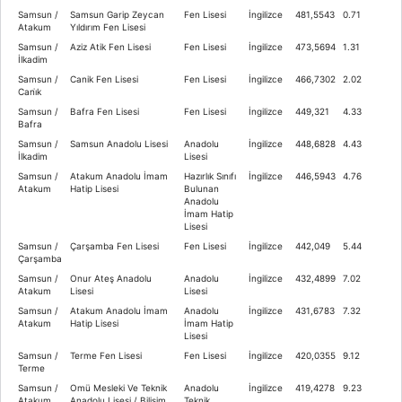
Samsun /
Samsun Garip Zeycan
Fen Lisesi
İngilizce
481,5543
0.71
Atakum
Yıldırım Fen Lisesi
Samsun /
Aziz Atik Fen Lisesi
Fen Lisesi
İngilizce
473,5694
1.31
İlkadim
Samsun /
Canik Fen Lisesi
Fen Lisesi
İngilizce
466,7302
2.02
Cani̇k
Samsun /
Bafra Fen Lisesi
Fen Lisesi
İngilizce
449,321
4.33
Bafra
Samsun /
Samsun Anadolu Lisesi
Anadolu
İngilizce
448,6828
4.43
İlkadim
Lisesi
Samsun /
Atakum Anadolu İmam
Hazırlık Sınıfı
İngilizce
446,5943
4.76
Atakum
Hatip Lisesi
Bulunan
Anadolu
İmam Hatip
Lisesi
Samsun /
Çarşamba Fen Lisesi
Fen Lisesi
İngilizce
442,049
5.44
Çarşamba
Samsun /
Onur Ateş Anadolu
Anadolu
İngilizce
432,4899
7.02
Atakum
Lisesi
Lisesi
Samsun /
Atakum Anadolu İmam
Anadolu
İngilizce
431,6783
7.32
Atakum
Hatip Lisesi
İmam Hatip
Lisesi
Samsun /
Terme Fen Lisesi
Fen Lisesi
İngilizce
420,0355
9.12
Terme
Samsun /
Omü Mesleki Ve Teknik
Anadolu
İngilizce
419,4278
9.23
Atakum
Anadolu Lisesi / Bilişim
Teknik