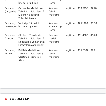
İmam Hatip Lisesi
Lisesi
Samsun /
Çarşamba Mesleki ve
Anadolu
İngilizce
183,7496
97.26
Çarşamba
Teknik Anadolu Lisesi /
Teknik
Makine ve Tasarım
Programı
Teknolojisi Alanı
Samsun /
Vezirköprü Anadolu
Anadolu
İngilizce
175,1696
98.88
Vezi̇rköprü
İmam Hatip Lisesi
İmam Hatip
Lisesi
Samsun /
Altınkum Mesleki Ve
Anadolu
İngilizce
161,4652
99.79
Atakum
Teknik Anadolu Lisesi /
Meslek
Konaklama Ve Seyahat
Programı
Hizmetleri Alanı (Sınavlı)
Samsun /
Piri Reis Mesleki ve
Anadolu
İngilizce
155,6867
99.9
İlkadim
Teknik Anadolu Lisesi/
Teknik
Ulaştırma Hizmetleri
Programı
Alanı
YORUM YAP