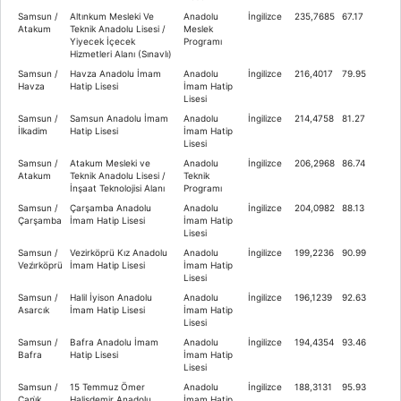
Samsun /
Altınkum Mesleki Ve
Anadolu
İngilizce
235,7685
67.17
Atakum
Teknik Anadolu Lisesi /
Meslek
Yiyecek İçecek
Programı
Hizmetleri Alanı (Sınavlı)
Samsun /
Havza Anadolu İmam
Anadolu
İngilizce
216,4017
79.95
Havza
Hatip Lisesi
İmam Hatip
Lisesi
Samsun /
Samsun Anadolu İmam
Anadolu
İngilizce
214,4758
81.27
İlkadim
Hatip Lisesi
İmam Hatip
Lisesi
Samsun /
Atakum Mesleki ve
Anadolu
İngilizce
206,2968
86.74
Atakum
Teknik Anadolu Lisesi /
Teknik
İnşaat Teknolojisi Alanı
Programı
Samsun /
Çarşamba Anadolu
Anadolu
İngilizce
204,0982
88.13
Çarşamba
İmam Hatip Lisesi
İmam Hatip
Lisesi
Samsun /
Vezirköprü Kız Anadolu
Anadolu
İngilizce
199,2236
90.99
Vezi̇rköprü
İmam Hatip Lisesi
İmam Hatip
Lisesi
Samsun /
Halil İyison Anadolu
Anadolu
İngilizce
196,1239
92.63
Asarcık
İmam Hatip Lisesi
İmam Hatip
Lisesi
Samsun /
Bafra Anadolu İmam
Anadolu
İngilizce
194,4354
93.46
Bafra
Hatip Lisesi
İmam Hatip
Lisesi
Samsun /
15 Temmuz Ömer
Anadolu
İngilizce
188,3131
95.93
Cani̇k
Halisdemir Anadolu
İmam Hatip