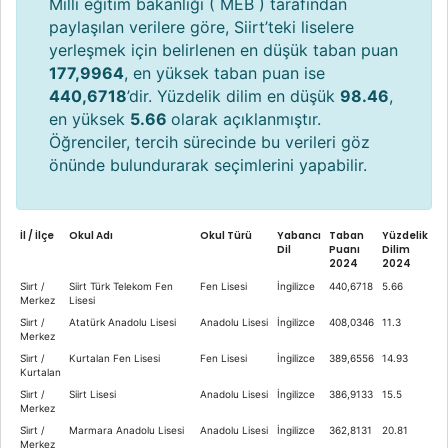
Milli eğitim bakanlığı ( MEB ) tarafından
paylaşılan verilere göre, Siirt’teki liselere
yerleşmek için belirlenen en düşük taban puan
177,9964
, en yüksek taban puan ise
440,6718
’dir. Yüzdelik dilim en düşük
98.46
,
en yüksek
5.66
olarak açıklanmıştır.
Öğrenciler, tercih sürecinde bu verileri göz
önünde bulundurarak seçimlerini yapabilir.
İl / İlçe
Okul Adı
Okul Türü
Yabancı
Taban
Yüzdelik
Dil
Puanı
Dilim
2024
2024
Si̇i̇rt /
Siirt Türk Telekom Fen
Fen Lisesi
İngilizce
440,6718
5.66
Merkez
Lisesi
Si̇i̇rt /
Atatürk Anadolu Lisesi
Anadolu Lisesi
İngilizce
408,0346
11.3
Merkez
Si̇i̇rt /
Kurtalan Fen Lisesi
Fen Lisesi
İngilizce
389,6556
14.93
Kurtalan
Si̇i̇rt /
Siirt Lisesi
Anadolu Lisesi
İngilizce
386,9133
15.5
Merkez
Si̇i̇rt /
Marmara Anadolu Lisesi
Anadolu Lisesi
İngilizce
362,8131
20.81
Merkez