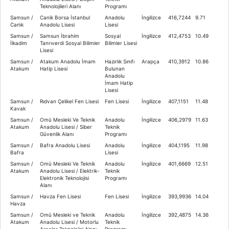
Teknolojileri Alanı
Programı
Samsun /
Canik Borsa İstanbul
Anadolu
İngilizce
416,7244
9.71
Cani̇k
Anadolu Lisesi
Lisesi
Samsun /
Samsun İbrahim
Sosyal
İngilizce
412,4753
10.49
İlkadim
Tanrıverdi Sosyal Bilimler
Bilimler Lisesi
Lisesi
Samsun /
Atakum Anadolu İmam
Hazırlık Sınıfı
Arapça
410,3912
10.86
Atakum
Hatip Lisesi
Bulunan
Anadolu
İmam Hatip
Lisesi
Samsun /
Rıdvan Çelikel Fen Lisesi
Fen Lisesi
İngilizce
407,1151
11.48
Kavak
Samsun /
Omü Mesleki Ve Teknik
Anadolu
İngilizce
406,2979
11.63
Atakum
Anadolu Lisesi / Siber
Teknik
Güvenlik Alanı
Programı
Samsun /
Bafra Anadolu Lisesi
Anadolu
İngilizce
404,1195
11.98
Bafra
Lisesi
Samsun /
Omü Mesleki Ve Teknik
Anadolu
İngilizce
401,6669
12.51
Atakum
Anadolu Lisesi / Elektrik-
Teknik
Elektronik Teknolojisi
Programı
Alanı
Samsun /
Havza Fen Lisesi
Fen Lisesi
İngilizce
393,9936
14.04
Havza
Samsun /
Omü Mesleki ve Teknik
Anadolu
İngilizce
392,4875
14.36
Atakum
Anadolu Lisesi / Motorlu
Teknik
Araçlar Teknolojisi Alanı
Programı