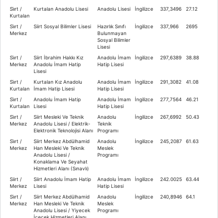
Si̇i̇rt /
Kurtalan Anadolu Lisesi
Anadolu Lisesi
İngilizce
337,3496
27.12
Kurtalan
Si̇i̇rt /
Siirt Sosyal Bilimler Lisesi
Hazırlık Sınıfı
İngilizce
337,966
2695
Merkez
Bulunmayan
Sosyal Bilimler
Lisesi
Si̇i̇rt /
Siirt İbrahim Hakkı Kız
Anadolu İmam
İngilizce
297,6389
38.88
Merkez
Anadolu İmam Hatip
Hatip Lisesi
Lisesi
Si̇i̇rt /
Kurtalan Kız Anadolu
Anadolu İmam
İngilizce
291,3082
41.08
Kurtalan
İmam Hatip Lisesi
Hatip Lisesi
Si̇i̇rt /
Anadolu İmam Hatip
Anadolu İmam
İngilizce
277,7564
46.21
Kurtalan
Lisesi
Hatip Lisesi
Si̇i̇rt /
Siirt Mesleki Ve Teknik
Anadolu
İngilizce
267,6992
50.43
Merkez
Anadolu Lisesi / Elektrik-
Teknik
Elektronik Teknolojisi Alanı
Programı
Si̇i̇rt /
Siirt Merkez Abdülhamid
Anadolu
İngilizce
245,2087
61.63
Merkez
Han Mesleki Ve Teknik
Meslek
Anadolu Lisesi /
Programı
Konaklama Ve Seyahat
Hizmetleri Alanı (Sınavlı)
Siirt /
Siirt Anadolu İmam Hatip
Anadolu İmam
İngilizce
242.0025
63.44
Merkez
Lisesi
Hatip Lisesi
Si̇i̇rt /
Siirt Merkez Abdülhamid
Anadolu
İngilizce
240,8946
64.1
Merkez
Han Mesleki Ve Teknik
Meslek
Anadolu Lisesi / Yiyecek
Programı
İçecek Hizmetleri Alanı