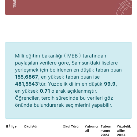
Milli eğitim bakanlığı ( MEB ) tarafından
paylaşılan verilere göre, Samsun’daki liselere
yerleşmek için belirlenen en düşük taban puan
155,6867
, en yüksek taban puan ise
481,5543
’tür. Yüzdelik dilim en düşük
99.9
,
en yüksek
0.71
olarak açıklanmıştır.
Öğrenciler, tercih sürecinde bu verileri göz
önünde bulundurarak seçimlerini yapabilir.
İl / İlçe
Okul Adı
Okul Türü
Yabancı
Taban
Yüzdelik
Dil
Puanı
Dilim
2024
2024