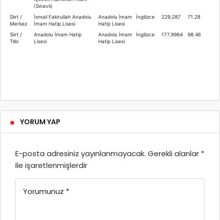
(Sınavlı)
Si̇i̇rt /
İsmail Fakirullah Anadolu
Anadolu İmam
İngilizce
229,287
71.28
Merkez
İmam Hatip Lisesi
Hatip Lisesi
Si̇i̇rt /
Anadolu İmam Hatip
Anadolu İmam
İngilizce
177,9964
98.46
Ti̇llo
Lisesi
Hatip Lisesi
YORUM YAP
E-posta adresiniz yayınlanmayacak.
Gerekli alanlar
*
ile işaretlenmişlerdir
Yorumunuz
*