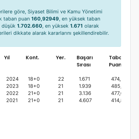
ilere göre, Siyaset Bilimi ve Kamu Yönetimi
ük taban puan
160,92949
, en yüksek taban
en düşük
1.702.660
, en yüksek
1.671
olarak
ileri dikkate alarak kararlarını şekillendirebilir.
Yıl
Kont.
Yer.
Başarı
Taban
Sırası
Puanı
2024
18+0
22
1.671
474,99118
2023
18+0
21
1.939
485,68443
2022
21+0
21
3.136
477,68691
2021
21+0
21
4.607
414,89277