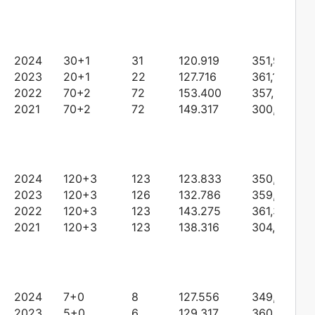
2024
30+1
31
120.919
351,96771
2023
20+1
22
127.716
361,14150
2022
70+2
72
153.400
357,69340
2021
70+2
72
149.317
300,72776
2024
120+3
123
123.833
350,87179
2023
120+3
126
132.786
359,30940
2022
120+3
123
143.275
361,30688
2021
120+3
123
138.316
304,61087
2024
7+0
8
127.556
349,4951
2023
5+0
6
129.317
360,56209