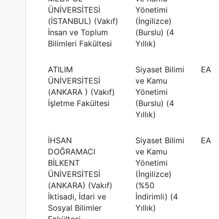
ÜNİVERSİTESİ
Yönetimi
(İSTANBUL) (Vakıf)
(İngilizce)
İnsan ve Toplum
(Burslu) (4
Bilimleri Fakültesi
Yıllık)
ATILIM
Siyaset Bilimi
EA
ÜNİVERSİTESİ
ve Kamu
(ANKARA ) (Vakıf)
Yönetimi
İşletme Fakültesi
(Burslu) (4
Yıllık)
İHSAN
Siyaset Bilimi
EA
DOĞRAMACI
ve Kamu
BİLKENT
Yönetimi
ÜNİVERSİTESİ
(İngilizce)
(ANKARA) (Vakıf)
(%50
İktisadi, İdari ve
İndirimli) (4
Sosyal Bilimler
Yıllık)