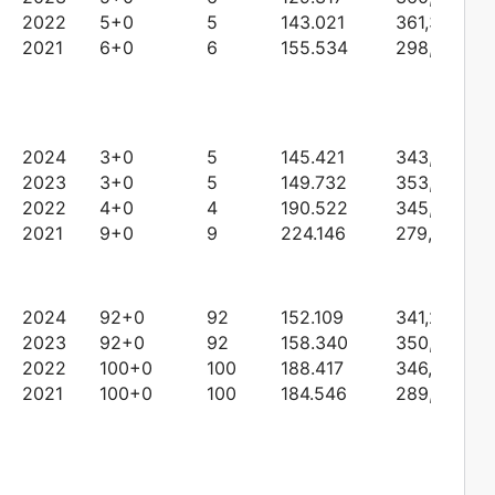
2022
5+0
5
143.021
361,39660
2021
6+0
6
155.534
298,63387
2024
3+0
5
145.421
343,39194
2023
3+0
5
149.732
353,58336
2022
4+0
4
190.522
345,64288
2021
9+0
9
224.146
279,32486
2024
92+0
92
152.109
341,21132
2023
92+0
92
158.340
350,90946
2022
100+0
100
188.417
346,26653
2021
100+0
100
184.546
289,67082