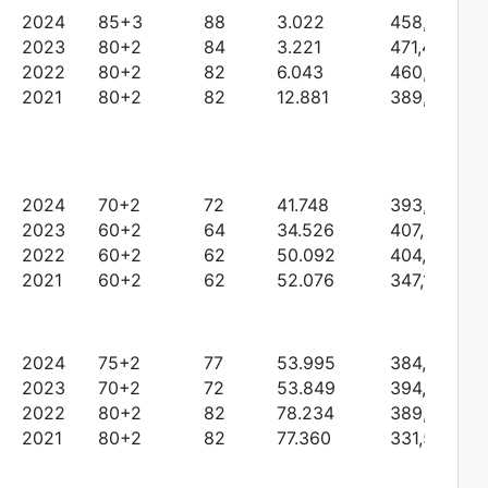
2024
85+3
88
3.022
458,07518
2023
80+2
84
3.221
471,43749
2022
80+2
82
6.043
460,28141
2021
80+2
82
12.881
389,15588
2024
70+2
72
41.748
393,83311
2023
60+2
64
34.526
407,49111
2022
60+2
62
50.092
404,36907
2021
60+2
62
52.076
347,12099
2024
75+2
77
53.995
384,97119
2023
70+2
72
53.849
394,61874
2022
80+2
82
78.234
389,05826
2021
80+2
82
77.360
331,50442