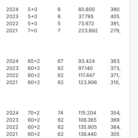
2024
5+0
6
60.800
380,59444
2023
5+0
6
37.795
405,06713
2022
5+0
5
73.672
391,33793
2021
7+0
7
223.892
279,39301
2024
65+2
67
93.424
363,26245
2023
60+2
62
97.140
373,18732
2022
60+2
62
117.447
371,32860
2021
60+2
62
123.906
310,08634
2024
70+2
74
115.204
354,14293
2023
60+2
62
106.365
369,29617
2022
60+2
62
135.905
364,05931
2021
60+2
62
136.440
305,30744