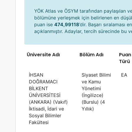
YÖK Atlas ve ÖSYM tarafından paylaşılan ver
bölümüne yerleşmek için belirlenen en düş
puan ise
474,99118
’dir. Başarı sıralaması 
açıklanmıştır. Adaylar, tercih sürecinde bu ver
Üniversite Adı
Bölüm Adı
Puan
Türü
İHSAN
Siyaset Bilimi
EA
DOĞRAMACI
ve Kamu
BİLKENT
Yönetimi
ÜNİVERSİTESİ
(İngilizce)
(ANKARA) (Vakıf)
(Burslu) (4
İktisadi, İdari ve
Yıllık)
Sosyal Bilimler
Fakültesi