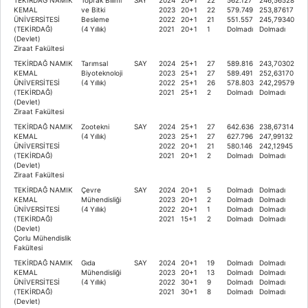
KEMAL
ve Bitki
2023
20+1
22
579.749
253,87617
ÜNİVERSİTESİ
Besleme
2022
20+1
21
551.557
245,79340
(TEKİRDAĞ)
(4 Yıllık)
2021
20+1
1
Dolmadı
Dolmadı
(Devlet)
Ziraat Fakültesi
TEKİRDAĞ NAMIK
Tarımsal
SAY
2024
25+1
27
589.816
243,70302
KEMAL
Biyoteknoloji
2023
25+1
27
589.491
252,63170
ÜNİVERSİTESİ
(4 Yıllık)
2022
25+1
26
578.803
242,29579
(TEKİRDAĞ)
2021
25+1
2
Dolmadı
Dolmadı
(Devlet)
Ziraat Fakültesi
TEKİRDAĞ NAMIK
Zootekni
SAY
2024
25+1
27
642.636
238,67314
KEMAL
(4 Yıllık)
2023
25+1
27
627.796
247,99132
ÜNİVERSİTESİ
2022
20+1
21
580.146
242,12945
(TEKİRDAĞ)
2021
20+1
2
Dolmadı
Dolmadı
(Devlet)
Ziraat Fakültesi
TEKİRDAĞ NAMIK
Çevre
SAY
2024
20+1
5
Dolmadı
Dolmadı
KEMAL
Mühendisliği
2023
20+1
2
Dolmadı
Dolmadı
ÜNİVERSİTESİ
(4 Yıllık)
2022
20+1
1
Dolmadı
Dolmadı
(TEKİRDAĞ)
2021
15+1
2
Dolmadı
Dolmadı
(Devlet)
Çorlu Mühendislik
Fakültesi
TEKİRDAĞ NAMIK
Gıda
SAY
2024
20+1
19
Dolmadı
Dolmadı
KEMAL
Mühendisliği
2023
20+1
13
Dolmadı
Dolmadı
ÜNİVERSİTESİ
(4 Yıllık)
2022
30+1
9
Dolmadı
Dolmadı
(TEKİRDAĞ)
2021
30+1
8
Dolmadı
Dolmadı
(Devlet)