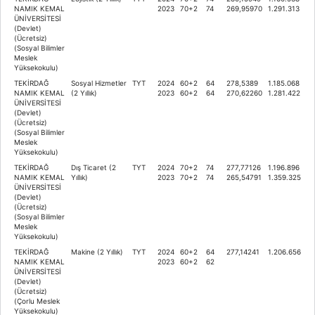
NAMIK KEMAL
2023
70+2
74
269,95970
1.291.313
ÜNİVERSİTESİ
(Devlet)
(Ücretsiz)
(Sosyal Bilimler
Meslek
Yüksekokulu)
TEKİRDAĞ
Sosyal Hizmetler
TYT
2024
60+2
64
278,5389
1.185.068
NAMIK KEMAL
(2 Yıllık)
2023
60+2
64
270,62260
1.281.422
ÜNİVERSİTESİ
(Devlet)
(Ücretsiz)
(Sosyal Bilimler
Meslek
Yüksekokulu)
TEKİRDAĞ
Dış Ticaret (2
TYT
2024
70+2
74
277,77126
1.196.896
NAMIK KEMAL
Yıllık)
2023
70+2
74
265,54791
1.359.325
ÜNİVERSİTESİ
(Devlet)
(Ücretsiz)
(Sosyal Bilimler
Meslek
Yüksekokulu)
TEKİRDAĞ
Makine (2 Yıllık)
TYT
2024
60+2
64
277,14241
1.206.656
NAMIK KEMAL
2023
60+2
62
ÜNİVERSİTESİ
(Devlet)
(Ücretsiz)
(Çorlu Meslek
Yüksekokulu)