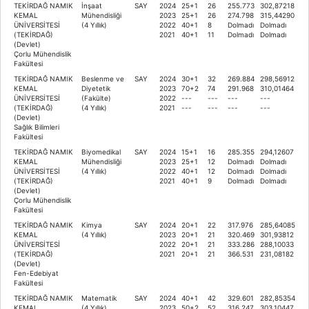
TEKİRDAĞ NAMIK
İnşaat
SAY
2024
25+1
26
255.773
302,87218
KEMAL
Mühendisliği
2023
25+1
26
274.798
315,44290
ÜNİVERSİTESİ
(4 Yıllık)
2022
40+1
8
Dolmadı
Dolmadı
(TEKİRDAĞ)
2021
40+1
11
Dolmadı
Dolmadı
(Devlet)
Çorlu Mühendislik
Fakültesi
TEKİRDAĞ NAMIK
Beslenme ve
SAY
2024
30+1
32
269.884
298,56912
KEMAL
Diyetetik
2023
70+2
74
291.968
310,01464
ÜNİVERSİTESİ
(Fakülte)
2022
---
---
---
---
(TEKİRDAĞ)
(4 Yıllık)
2021
---
---
---
---
(Devlet)
Sağlık Bilimleri
Fakültesi
TEKİRDAĞ NAMIK
Biyomedikal
SAY
2024
15+1
16
285.355
294,12607
KEMAL
Mühendisliği
2023
25+1
12
Dolmadı
Dolmadı
ÜNİVERSİTESİ
(4 Yıllık)
2022
40+1
12
Dolmadı
Dolmadı
(TEKİRDAĞ)
2021
40+1
9
Dolmadı
Dolmadı
(Devlet)
Çorlu Mühendislik
Fakültesi
TEKİRDAĞ NAMIK
Kimya
SAY
2024
20+1
22
317.976
285,64085
KEMAL
(4 Yıllık)
2023
20+1
21
320.469
301,93812
ÜNİVERSİTESİ
2022
20+1
21
333.286
288,10033
(TEKİRDAĞ)
2021
20+1
21
366.531
231,08182
(Devlet)
Fen-Edebiyat
Fakültesi
TEKİRDAĞ NAMIK
Matematik
SAY
2024
40+1
42
329.601
282,85354
KEMAL
(4 Yıllık)
2023
50+2
52
316.247
303,10447