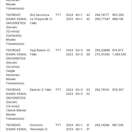
Meslek
Yüksekokulu)
TEKİRDAĞ
Sivil Savunma
TYT
2024
40+1
42
294,74177
952.050
NAMIK KEMAL
ve İtfaiyecilik (2
2023
40+1
42
290,77547
998.109
ÜNİVERSİTESİ
Yıllık)
(Devlet)
(Ücretsiz)
(Çerkezköy
Meslek
Yüksekokulu)
TEKİRDAĞ
Yaşlı Bakımı (2
TYT
2024
55+2
59
293,03896
974.972
NAMIK KEMAL
Yıllık)
2023
55+2
59
270,41545
1.284.545
ÜNİVERSİTESİ
(Devlet)
(Ücretsiz)
(Sağlık
Hizmetleri
Meslek
Yüksekokulu)
TEKİRDAĞ
Elektrik (2 Yıllık)
TYT
2024
50+2
53
292,79141
978.357
NAMIK KEMAL
2023
50+2
52
ÜNİVERSİTESİ
(Devlet)
(Ücretsiz)
(Teknik Bilimler
Meslek
Yüksekokulu)
TEKİRDAĞ
Otomotiv
TYT
2024
30+1
31
292,14266
987.245
NAMIK KEMAL
Teknolojisi (2
2023
30+1
31