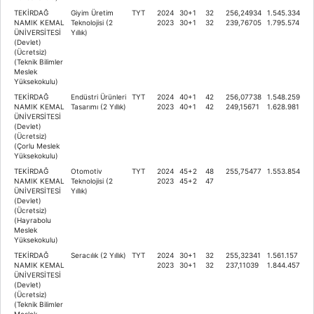
TEKİRDAĞ
Giyim Üretim
TYT
2024
30+1
32
256,24934
1.545.334
NAMIK KEMAL
Teknolojisi (2
2023
30+1
32
239,76705
1.795.574
ÜNİVERSİTESİ
Yıllık)
(Devlet)
(Ücretsiz)
(Teknik Bilimler
Meslek
Yüksekokulu)
TEKİRDAĞ
Endüstri Ürünleri
TYT
2024
40+1
42
256,07738
1.548.259
NAMIK KEMAL
Tasarımı (2 Yıllık)
2023
40+1
42
249,15671
1.628.981
ÜNİVERSİTESİ
(Devlet)
(Ücretsiz)
(Çorlu Meslek
Yüksekokulu)
TEKİRDAĞ
Otomotiv
TYT
2024
45+2
48
255,75477
1.553.854
NAMIK KEMAL
Teknolojisi (2
2023
45+2
47
ÜNİVERSİTESİ
Yıllık)
(Devlet)
(Ücretsiz)
(Hayrabolu
Meslek
Yüksekokulu)
TEKİRDAĞ
Seracılık (2 Yıllık)
TYT
2024
30+1
32
255,32341
1.561.157
NAMIK KEMAL
2023
30+1
32
237,11039
1.844.457
ÜNİVERSİTESİ
(Devlet)
(Ücretsiz)
(Teknik Bilimler
Meslek