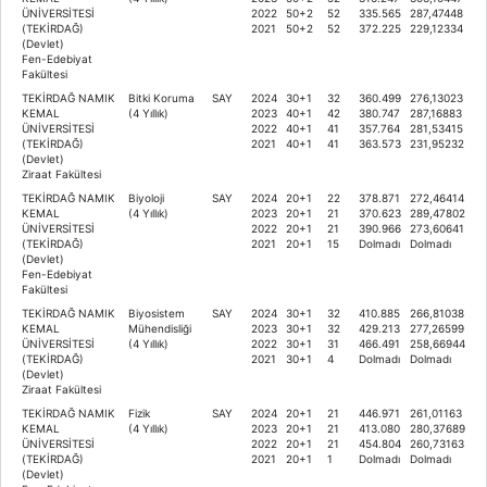
ÜNİVERSİTESİ
2022
50+2
52
335.565
287,47448
(TEKİRDAĞ)
2021
50+2
52
372.225
229,12334
(Devlet)
Fen-Edebiyat
Fakültesi
TEKİRDAĞ NAMIK
Bitki Koruma
SAY
2024
30+1
32
360.499
276,13023
KEMAL
(4 Yıllık)
2023
40+1
42
380.747
287,16883
ÜNİVERSİTESİ
2022
40+1
41
357.764
281,53415
(TEKİRDAĞ)
2021
40+1
41
363.573
231,95232
(Devlet)
Ziraat Fakültesi
TEKİRDAĞ NAMIK
Biyoloji
SAY
2024
20+1
22
378.871
272,46414
KEMAL
(4 Yıllık)
2023
20+1
21
370.623
289,47802
ÜNİVERSİTESİ
2022
20+1
21
390.966
273,60641
(TEKİRDAĞ)
2021
20+1
15
Dolmadı
Dolmadı
(Devlet)
Fen-Edebiyat
Fakültesi
TEKİRDAĞ NAMIK
Biyosistem
SAY
2024
30+1
32
410.885
266,81038
KEMAL
Mühendisliği
2023
30+1
32
429.213
277,26599
ÜNİVERSİTESİ
(4 Yıllık)
2022
30+1
31
466.491
258,66944
(TEKİRDAĞ)
2021
30+1
4
Dolmadı
Dolmadı
(Devlet)
Ziraat Fakültesi
TEKİRDAĞ NAMIK
Fizik
SAY
2024
20+1
21
446.971
261,01163
KEMAL
(4 Yıllık)
2023
20+1
21
413.080
280,37689
ÜNİVERSİTESİ
2022
20+1
21
454.804
260,73163
(TEKİRDAĞ)
2021
20+1
1
Dolmadı
Dolmadı
(Devlet)