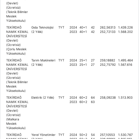
(Devlet)
(Ücretsiz)
(Teknik Bilimler
Meslek
Yüksekokulu)
TEKİRDAĞ
Gıda Teknolojisi
TYT
2024
40+1
42
262,56313
1.439.226
NAMIK KEMAL
(2 Yıllık)
2023
40+1
42
252,72133
1.568.202
ÜNİVERSİTESİ
(Devlet)
(Ücretsiz)
(Çorlu Meslek
Yüksekokulu)
TEKİRDAĞ
Tarım Makineleri
TYT
2024
25+1
27
259,18882
1.495.464
NAMIK KEMAL
(2 Yıllık)
2023
25+1
27
252,75792
1.567.616
ÜNİVERSİTESİ
(Devlet)
(Ücretsiz)
(Teknik Bilimler
Meslek
Yüksekokulu)
TEKİRDAĞ
Elektrik (2 Yıllık)
TYT
2024
60+2
64
258,09238
1.513.903
NAMIK KEMAL
2023
60+2
63
ÜNİVERSİTESİ
(Devlet)
(Ücretsiz)
(Malkara
Meslek
Yüksekokulu)
TEKİRDAĞ
Yerel Yönetimler
TYT
2024
50+2
54
257,10553
1.530.767
NAMIK KEMAL
(2 Yıllık)
2023
50+2
54
238,69961
1.815.182