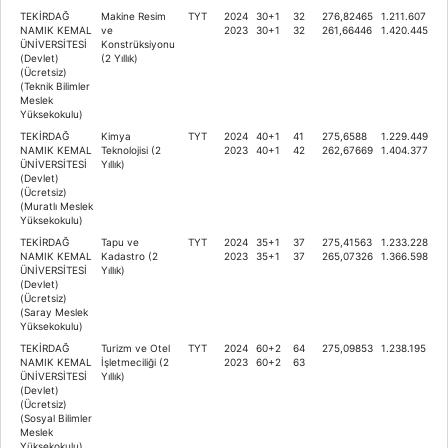
TEKİRDAĞ
Makine Resim
TYT
2024
30+1
32
276,82465
1.211.607
NAMIK KEMAL
ve
2023
30+1
32
261,66446
1.420.445
ÜNİVERSİTESİ
Konstrüksiyonu
(Devlet)
(2 Yıllık)
(Ücretsiz)
(Teknik Bilimler
Meslek
Yüksekokulu)
TEKİRDAĞ
Kimya
TYT
2024
40+1
41
275,6588
1.229.449
NAMIK KEMAL
Teknolojisi (2
2023
40+1
42
262,67669
1.404.377
ÜNİVERSİTESİ
Yıllık)
(Devlet)
(Ücretsiz)
(Muratlı Meslek
Yüksekokulu)
TEKİRDAĞ
Tapu ve
TYT
2024
35+1
37
275,41563
1.233.228
NAMIK KEMAL
Kadastro (2
2023
35+1
37
265,07326
1.366.598
ÜNİVERSİTESİ
Yıllık)
(Devlet)
(Ücretsiz)
(Saray Meslek
Yüksekokulu)
TEKİRDAĞ
Turizm ve Otel
TYT
2024
60+2
64
275,09853
1.238.195
NAMIK KEMAL
İşletmeciliği (2
2023
60+2
63
ÜNİVERSİTESİ
Yıllık)
(Devlet)
(Ücretsiz)
(Sosyal Bilimler
Meslek
Yüksekokulu)