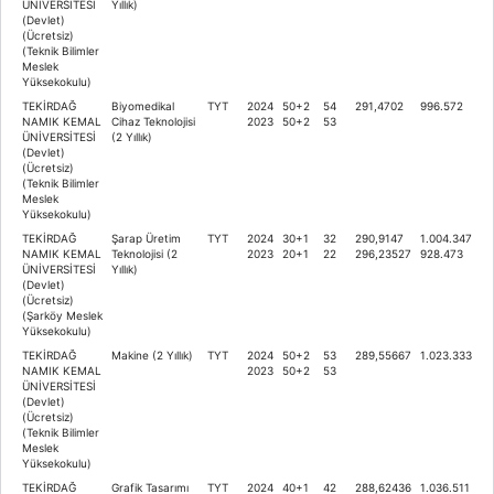
ÜNİVERSİTESİ
Yıllık)
(Devlet)
(Ücretsiz)
(Teknik Bilimler
Meslek
Yüksekokulu)
TEKİRDAĞ
Biyomedikal
TYT
2024
50+2
54
291,4702
996.572
NAMIK KEMAL
Cihaz Teknolojisi
2023
50+2
53
ÜNİVERSİTESİ
(2 Yıllık)
(Devlet)
(Ücretsiz)
(Teknik Bilimler
Meslek
Yüksekokulu)
TEKİRDAĞ
Şarap Üretim
TYT
2024
30+1
32
290,9147
1.004.347
NAMIK KEMAL
Teknolojisi (2
2023
20+1
22
296,23527
928.473
ÜNİVERSİTESİ
Yıllık)
(Devlet)
(Ücretsiz)
(Şarköy Meslek
Yüksekokulu)
TEKİRDAĞ
Makine (2 Yıllık)
TYT
2024
50+2
53
289,55667
1.023.333
NAMIK KEMAL
2023
50+2
53
ÜNİVERSİTESİ
(Devlet)
(Ücretsiz)
(Teknik Bilimler
Meslek
Yüksekokulu)
TEKİRDAĞ
Grafik Tasarımı
TYT
2024
40+1
42
288,62436
1.036.511