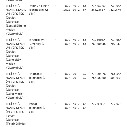
TEKİRDAĞ
Deniz ve Liman
TYT
2024
80+2
84
275,04002
1.239.066
NAMIK KEMAL
İşletmeciliği (2
2023
80+2
84
261,21657
1.427.679
ÜNİVERSİTESİ
Yıllık)
(Devlet)
(Ücretsiz)
(Sosyal Bilimler
Meslek
Yüksekokulu)
TEKİRDAĞ
İş Sağlığı ve
TYT
2024
50+2
54
274,91912
1.240.945
NAMIK KEMAL
Güvenliği (2
2023
50+2
54
269,90345
1.292.147
ÜNİVERSİTESİ
Yıllık)
(Devlet)
(Ücretsiz)
(Çerkezköy
Meslek
Yüksekokulu)
TEKİRDAĞ
Elektronik
TYT
2024
40+1
42
273,39926
1.264.556
NAMIK KEMAL
Teknolojisi (2
2023
40+1
42
256,55990
1.503.632
ÜNİVERSİTESİ
Yıllık)
(Devlet)
(Ücretsiz)
(Çorlu Meslek
Yüksekokulu)
TEKİRDAĞ
İnşaat
TYT
2024
65+2
68
272,91913
1.272.022
NAMIK KEMAL
Teknolojisi (2
2023
65+2
68
ÜNİVERSİTESİ
Yıllık)
(Devlet)
(Ücretsiz)
(Teknik Bilimler