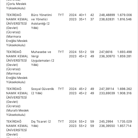
(Çorlu Meslek
Yüksekokulu)
TEKİRDAĞ
Büro Yönetimi
TYT
2024
40+1
42
248,48899
1.679.006
NAMIK KEMAL
ve Yönetici
2023
35+1
37
238,62831
1.816.546
ÜNİVERSİTESİ
Asistanlığı (2
(Devlet)
Yıllık)
(Ücretsiz)
(Marmara
Ereğlisi Meslek
Yüksekokulu)
TEKİRDAĞ
Muhasebe ve
TYT
2024
55+2
59
247,6616
1.693.498
NAMIK KEMAL
Vergi
2023
45+2
49
236,30970
1.859.281
ÜNİVERSİTESİ
Uygulamaları (2
(Devlet)
Yıllık)
(Ücretsiz)
(Marmara
Ereğlisi Meslek
Yüksekokulu)
TEKİRDAĞ
Sosyal Güvenlik
TYT
2024
45+2
49
247,39114
1.698.262
NAMIK KEMAL
(2 Yıllık)
2023
45+2
49
233,69039
1.908.316
ÜNİVERSİTESİ
(Devlet)
(Ücretsiz)
(Muratlı Meslek
Yüksekokulu)
TEKİRDAĞ
Dış Ticaret (2
TYT
2024
55+2
59
245,2994
1.735.029
NAMIK KEMAL
Yıllık)
2023
55+2
59
236,39550
1.857.714
ÜNİVERSİTESİ
(Devlet)