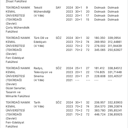
Ziraat Fakültesi
TEKİRDAĞ NAMIK
Tekstil
SAY
2024
30+1
9
Dolmadı
Dolmadı
KEMAL
Mühendisliği
2023
30+1
20
Dolmadı
Dolmadı
ÜNİVERSİTESİ
(4 Yıllık)
2022
20+1
17
Dolmadı
Dolmadı
(TEKİRDAĞ)
2021
20+1
15
Dolmadı
Dolmadı
(Devlet)
Çorlu Mühendislik
Fakültesi
TEKİRDAĞ NAMIK
Türk Dili ve
SÖZ
2024
30+1
32
180.350
339,0954
KEMAL
Edebiyatı
2023
70+2
74
269.950
312,44861
ÜNİVERSİTESİ
(4 Yıllık)
2022
70+2
72
276.002
311,94439
(TEKİRDAĞ)
2021
70+2
72
345.065
250,62827
(Devlet)
Fen-Edebiyat
Fakültesi
TEKİRDAĞ NAMIK
Radyo,
SÖZ
2024
25+1
27
181.412
338,84512
KEMAL
Televizyon ve
2023
20+1
22
174.805
331,71448
ÜNİVERSİTESİ
Sinema
2022
20+1
21
228.608
320,40537
(TEKİRDAĞ)
(4 Yıllık)
2021
---
---
---
---
(Devlet)
Güzel Sanatlar,
Tasarım ve
Mimarlık Fakültesi
TEKİRDAĞ NAMIK
Tarih
SÖZ
2024
30+1
32
206.957
332,83903
KEMAL
(4 Yıllık)
2023
70+2
74
354.570
299,20874
ÜNİVERSİTESİ
2022
70+2
72
383.780
295,85241
(TEKİRDAĞ)
2021
70+2
72
446.724
236,85925
(Devlet)
Fen-Edebiyat
Fakültesi