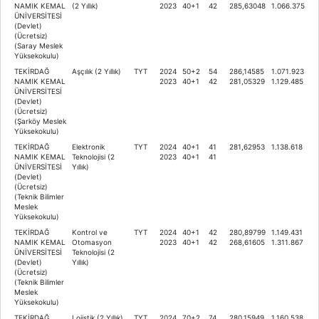
NAMIK KEMAL
(2 Yıllık)
2023
40+1
42
285,63048
1.066.375
ÜNİVERSİTESİ
(Devlet)
(Ücretsiz)
(Saray Meslek
Yüksekokulu)
TEKİRDAĞ
Aşçılık (2 Yıllık)
TYT
2024
50+2
54
286,14585
1.071.923
NAMIK KEMAL
2023
40+1
42
281,05329
1.129.485
ÜNİVERSİTESİ
(Devlet)
(Ücretsiz)
(Şarköy Meslek
Yüksekokulu)
TEKİRDAĞ
Elektronik
TYT
2024
40+1
41
281,62953
1.138.618
NAMIK KEMAL
Teknolojisi (2
2023
40+1
41
ÜNİVERSİTESİ
Yıllık)
(Devlet)
(Ücretsiz)
(Teknik Bilimler
Meslek
Yüksekokulu)
TEKİRDAĞ
Kontrol ve
TYT
2024
40+1
42
280,89799
1.149.431
NAMIK KEMAL
Otomasyon
2023
40+1
42
268,61605
1.311.867
ÜNİVERSİTESİ
Teknolojisi (2
(Devlet)
Yıllık)
(Ücretsiz)
(Teknik Bilimler
Meslek
Yüksekokulu)
TEKİRDAĞ
Lojistik (2 Yıllık)
TYT
2024
70+2
74
280,15949
1.160.538