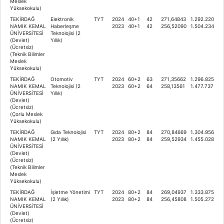
Meslek
Yüksekokulu)
TEKİRDAĞ
Elektronik
TYT
2024
40+1
42
271,64843
1.292.220
NAMIK KEMAL
Haberleşme
2023
40+1
42
256,52090
1.504.234
ÜNİVERSİTESİ
Teknolojisi (2
(Devlet)
Yıllık)
(Ücretsiz)
(Teknik Bilimler
Meslek
Yüksekokulu)
TEKİRDAĞ
Otomotiv
TYT
2024
60+2
63
271,35662
1.296.825
NAMIK KEMAL
Teknolojisi (2
2023
60+2
64
258,13561
1.477.737
ÜNİVERSİTESİ
Yıllık)
(Devlet)
(Ücretsiz)
(Çorlu Meslek
Yüksekokulu)
TEKİRDAĞ
Gıda Teknolojisi
TYT
2024
80+2
84
270,84669
1.304.956
NAMIK KEMAL
(2 Yıllık)
2023
80+2
84
259,52934
1.455.028
ÜNİVERSİTESİ
(Devlet)
(Ücretsiz)
(Teknik Bilimler
Meslek
Yüksekokulu)
TEKİRDAĞ
İşletme Yönetimi
TYT
2024
80+2
84
269,04937
1.333.875
NAMIK KEMAL
(2 Yıllık)
2023
80+2
84
256,45808
1.505.272
ÜNİVERSİTESİ
(Devlet)
(Ücretsiz)