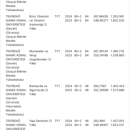
(Sosyal Bilimler
Meslek
Yüksekokulu)
TEKİRDAĞ
Büro Yönetimi
TYT
2024
80+2
84
267,86428
1.353.160
NAMIK KEMAL
ve Yönetici
2023
80+2
84
248,95377
1.632.532
ÜNİVERSİTESİ
Asistanlığı (2
(Devlet)
Yıllık)
(Ücretsiz)
(Sosyal Bilimler
Meslek
Yüksekokulu)
TEKİRDAĞ
Muhasebe ve
TYT
2024
80+2
84
267,39134
1.360.718
NAMIK KEMAL
Vergi
2023
80+2
84
255,04189
1.528.883
ÜNİVERSİTESİ
Uygulamaları (2
(Devlet)
Yıllık)
(Ücretsiz)
(Sosyal Bilimler
Meslek
Yüksekokulu)
TEKİRDAĞ
Bankacılık ve
TYT
2024
45+2
49
264,7567
1.403.424
NAMIK KEMAL
Sigortacılık (2
2023
45+2
49
252,39599
1.573.689
ÜNİVERSİTESİ
Yıllık)
(Devlet)
(Ücretsiz)
(Hayrabolu
Meslek
Yüksekokulu)
TEKİRDAĞ
Yapı Denetimi (2
TYT
2024
45+2
49
262,694
1.437.053
NAMIK KEMAL
Yıllık)
2023
45+2
49
249,49407
1.623.231
ÜNİVERSİTESİ