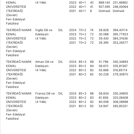
KEMAL
(4 Yıllık)
2023
40+1
42
868.144
251,46862
ÜNİVERSİTESİ
2022
40+1
41
927.595
246,00064
(TEKİRDAĞ)
2021
40+1
8
Dolmadı
Dolmadı
(Devlet)
Fen-Edebiyat
Fakültesi
TEKİRDAĞ NAMIK
İngiliz Dili ve
DIL
2024
70+2
74
26.828
394,43114
KEMAL
Edebiyatı
2023
70+2
72
30.088
395,77923
ÜNİVERSİTESİ
(4 Yıllık)
2022
70+2
72
29.430
384,31636
(TEKİRDAĞ)
2021
70+2
72
26.395
353,26577
(Devlet)
Fen-Edebiyat
Fakültesi
TEKİRDAĞ NAMIK
Alman Dili ve
DIL
2024
85+3
89
51.796
340,34893
KEMAL
Edebiyatı
2023
80+2
84
56.610
335,81567
ÜNİVERSİTESİ
(4 Yıllık)
2022
80+2
82
55.666
316,65114
(TEKİRDAĞ)
2021
80+2
82
50.228
279,30670
(Devlet)
Fen-Edebiyat
Fakültesi
TEKİRDAĞ NAMIK
Fransız Dili ve
DIL
2024
85+3
88
56.834
330,34905
KEMAL
Edebiyatı
2023
80+2
83
61.656
325,08408
ÜNİVERSİTESİ
(4 Yıllık)
2022
80+2
82
60.008
306,08998
(TEKİRDAĞ)
2021
80+2
82
54.947
265,85321
(Devlet)
Fen-Edebiyat
Fakültesi