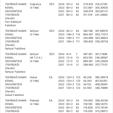
TEKİRDAĞ NAMIK
Coğrafya
SÖZ
2024
50+2
54
279.816
318,22182
KEMAL
(4 Yıllık)
2023
60+2
64
312.887
305,40635
ÜNİVERSİTESİ
2022
60+2
62
328.976
303,62113
(TEKİRDAĞ)
2021
60+2
62
411.519
241,34662
(Devlet)
Fen-Edebiyat
Fakültesi
TEKİRDAĞ NAMIK
İlahiyat
SÖZ
2024
60+2
64
382.198
301,89976
KEMAL
(4 Yıllık)
2023
108+3
114
664.597
263,77473
ÜNİVERSİTESİ
2022
108+3
111
330.699
303,36833
(TEKİRDAĞ)
2021
108+3
111
295.805
258,29703
(Devlet)
İlahiyat Fakültesi
TEKİRDAĞ NAMIK
İlahiyat
SÖZ
2024
6+0
7
387.401
301,17898
KEMAL
(M.T.O.K.)
2023
12+0
13
853.192
246,38587
ÜNİVERSİTESİ
(4 Yıllık)
2022
12+0
12
869.081
245,53835
(TEKİRDAĞ)
2021
12+0
12
298.993
257,77515
(Devlet)
İlahiyat Fakültesi
TEKİRDAĞ NAMIK
Hukuk
EA
2024
120+3
123
46.256
390,39579
KEMAL
(4 Yıllık)
2023
120+3
123
34.343
407,62451
ÜNİVERSİTESİ
2022
120+3
123
44.120
408,08591
(TEKİRDAĞ)
2021
120+3
123
52.593
346,74869
(Devlet)
Hukuk Fakültesi
TEKİRDAĞ NAMIK
Psikoloji
EA
2024
50+2
54
104.830
358,34156
KEMAL
(4 Yıllık)
2023
60+2
64
109.190
368,14370
ÜNİVERSİTESİ
2022
60+2
62
118.828
370,76145
(TEKİRDAĞ)
2021
60+2
62
116.000
313,28972