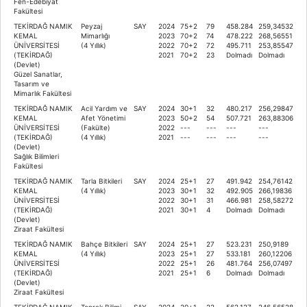
Fen-Edebiyat
Fakültesi
TEKİRDAĞ NAMIK
Peyzaj
SAY
2024
75+2
79
458.284
259,34532
KEMAL
Mimarlığı
2023
70+2
74
478.222
268,56551
ÜNİVERSİTESİ
(4 Yıllık)
2022
70+2
72
495.711
253,85547
(TEKİRDAĞ)
2021
70+2
23
Dolmadı
Dolmadı
(Devlet)
Güzel Sanatlar,
Tasarım ve
Mimarlık Fakültesi
TEKİRDAĞ NAMIK
Acil Yardım ve
SAY
2024
30+1
32
480.217
256,29847
KEMAL
Afet Yönetimi
2023
50+2
54
507.721
263,88306
ÜNİVERSİTESİ
(Fakülte)
2022
---
---
---
---
(TEKİRDAĞ)
(4 Yıllık)
2021
---
---
---
---
(Devlet)
Sağlık Bilimleri
Fakültesi
TEKİRDAĞ NAMIK
Tarla Bitkileri
SAY
2024
25+1
27
491.942
254,76142
KEMAL
(4 Yıllık)
2023
30+1
32
492.905
266,19836
ÜNİVERSİTESİ
2022
30+1
31
466.981
258,58272
(TEKİRDAĞ)
2021
30+1
4
Dolmadı
Dolmadı
(Devlet)
Ziraat Fakültesi
TEKİRDAĞ NAMIK
Bahçe Bitkileri
SAY
2024
25+1
27
523.231
250,9189
KEMAL
(4 Yıllık)
2023
25+1
27
533.181
260,12206
ÜNİVERSİTESİ
2022
25+1
26
481.764
256,07497
(TEKİRDAĞ)
2021
25+1
6
Dolmadı
Dolmadı
(Devlet)
Ziraat Fakültesi
TEKİRDAĞ NAMIK
Toprak Bilimi
SAY
2024
20+1
22
562.127
246,56528