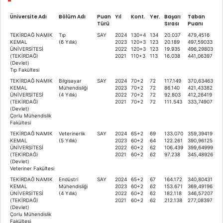
Üniversite Adı
Bölüm Adı
Puan
Yıl
Kont.
Yer.
Başarı
Taban
Türü
Sırası
Puanı
TEKİRDAĞ NAMIK
Tıp
SAY
2024
130+4
134
20.037
479,4516
KEMAL
(6 Yıllık)
2023
120+3
123
20.189
497,59033
ÜNİVERSİTESİ
2022
120+3
123
19.935
496,29803
(TEKİRDAĞ)
2021
110+3
113
16.038
441,06397
(Devlet)
Tıp Fakültesi
TEKİRDAĞ NAMIK
Bilgisayar
SAY
2024
70+2
72
117.149
370,63463
KEMAL
Mühendisliği
2023
70+2
72
86.140
421,43382
ÜNİVERSİTESİ
(4 Yıllık)
2022
70+2
72
92.803
412,26419
(TEKİRDAĞ)
2021
70+2
72
111.543
333,74907
(Devlet)
Çorlu Mühendislik
Fakültesi
TEKİRDAĞ NAMIK
Veterinerlik
SAY
2024
65+2
69
133.070
359,39419
KEMAL
(5 Yıllık)
2023
60+2
64
122.261
390,96125
ÜNİVERSİTESİ
2022
60+2
62
106.439
399,64999
(TEKİRDAĞ)
2021
60+2
62
97.238
345,48926
(Devlet)
Veteriner Fakültesi
TEKİRDAĞ NAMIK
Endüstri
SAY
2024
65+2
67
164.172
340,80431
KEMAL
Mühendisliği
2023
60+2
62
153.671
369,49196
ÜNİVERSİTESİ
(4 Yıllık)
2022
60+2
62
182.118
346,57207
(TEKİRDAĞ)
2021
60+2
62
212.138
277,08397
(Devlet)
Çorlu Mühendislik
Fakültesi