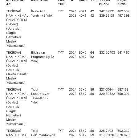
Adı
Türü
Puanı
Sırası
TEKİRDAĞ
İlk ve Acil
TYT
2024
40+1
42
342,47991
462.569
NAMIK KEMAL
Yardım (2 Yıllık)
2023
40+1
42
339,69131
497.526
ÜNİVERSİTESİ
(Devlet)
(Ücretsiz)
(Sağlık
Hizmetleri
Meslek
Yüksekokulu)
TEKİRDAĞ
Bilgisayar
TYT
2024
60+2
64
332,20403
541.790
NAMIK KEMAL
Programcılığı (2
2023
60+2
63
ÜNİVERSİTESİ
Yıllık)
(Devlet)
(Ücretsiz)
(Teknik Bilimler
Meslek
Yüksekokulu)
TEKİRDAĞ
Tıbbi
TYT
2024
55+2
59
327,00444
587.133
NAMIK KEMAL
Laboratuvar
2023
55+2
59
320,80522
658.304
ÜNİVERSİTESİ
Teknikleri (2
(Devlet)
Yıllık)
(Ücretsiz)
(Sağlık
Hizmetleri
Meslek
Yüksekokulu)
TEKİRDAĞ
Tıbbi
TYT
2024
55+2
59
325,2403
603.332
NAMIK KEMAL
Dokümantasyon
2023
55+2
59
319,51126
670.876