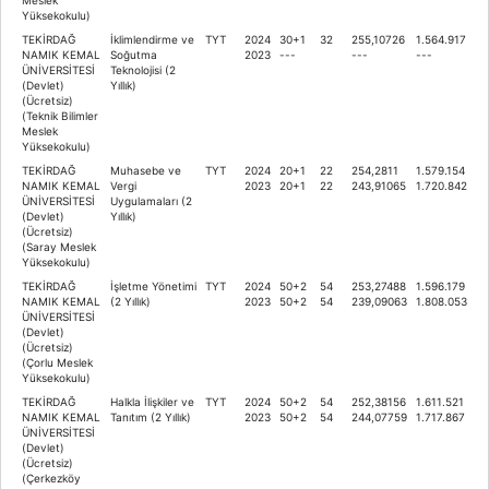
Yüksekokulu)
TEKİRDAĞ
İklimlendirme ve
TYT
2024
30+1
32
255,10726
1.564.917
NAMIK KEMAL
Soğutma
2023
---
---
---
ÜNİVERSİTESİ
Teknolojisi (2
(Devlet)
Yıllık)
(Ücretsiz)
(Teknik Bilimler
Meslek
Yüksekokulu)
TEKİRDAĞ
Muhasebe ve
TYT
2024
20+1
22
254,2811
1.579.154
NAMIK KEMAL
Vergi
2023
20+1
22
243,91065
1.720.842
ÜNİVERSİTESİ
Uygulamaları (2
(Devlet)
Yıllık)
(Ücretsiz)
(Saray Meslek
Yüksekokulu)
TEKİRDAĞ
İşletme Yönetimi
TYT
2024
50+2
54
253,27488
1.596.179
NAMIK KEMAL
(2 Yıllık)
2023
50+2
54
239,09063
1.808.053
ÜNİVERSİTESİ
(Devlet)
(Ücretsiz)
(Çorlu Meslek
Yüksekokulu)
TEKİRDAĞ
Halkla İlişkiler ve
TYT
2024
50+2
54
252,38156
1.611.521
NAMIK KEMAL
Tanıtım (2 Yıllık)
2023
50+2
54
244,07759
1.717.867
ÜNİVERSİTESİ
(Devlet)
(Ücretsiz)
(Çerkezköy