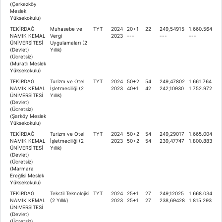
(Çerkezköy
Meslek
Yüksekokulu)
TEKİRDAĞ
Muhasebe ve
TYT
2024
20+1
22
249,54915
1.660.564
NAMIK KEMAL
Vergi
2023
---
---
---
ÜNİVERSİTESİ
Uygulamaları (2
(Devlet)
Yıllık)
(Ücretsiz)
(Muratlı Meslek
Yüksekokulu)
TEKİRDAĞ
Turizm ve Otel
TYT
2024
50+2
54
249,47802
1.661.764
NAMIK KEMAL
İşletmeciliği (2
2023
40+1
42
242,10930
1.752.972
ÜNİVERSİTESİ
Yıllık)
(Devlet)
(Ücretsiz)
(Şarköy Meslek
Yüksekokulu)
TEKİRDAĞ
Turizm ve Otel
TYT
2024
50+2
54
249,29017
1.665.004
NAMIK KEMAL
İşletmeciliği (2
2023
50+2
54
239,47747
1.800.883
ÜNİVERSİTESİ
Yıllık)
(Devlet)
(Ücretsiz)
(Marmara
Ereğlisi Meslek
Yüksekokulu)
TEKİRDAĞ
Tekstil Teknolojisi
TYT
2024
25+1
27
249,12025
1.668.034
NAMIK KEMAL
(2 Yıllık)
2023
25+1
27
238,69428
1.815.293
ÜNİVERSİTESİ
(Devlet)
(Ücretsiz)