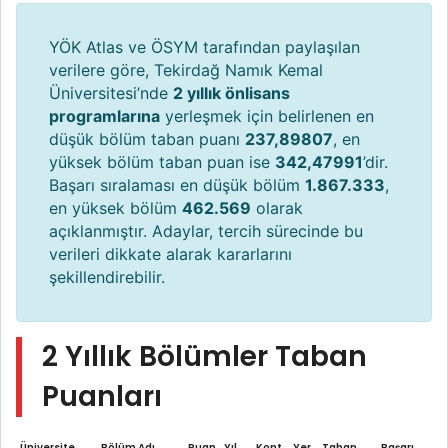
YÖK Atlas ve ÖSYM tarafından paylaşılan
verilere göre, Tekirdağ Namık Kemal
Üniversitesi’nde
2 yıllık önlisans
programlarına
yerleşmek için belirlenen en
düşük bölüm taban puanı
237,89807
, en
yüksek bölüm taban puan ise
342,47991
’dir.
Başarı sıralaması en düşük bölüm
1.867.333
,
en yüksek bölüm
462.569
olarak
açıklanmıştır. Adaylar, tercih sürecinde bu
verileri dikkate alarak kararlarını
şekillendirebilir.
2 Yıllık Bölümler Taban
Puanları
Üniversite
Bölüm Adı
Puan
Yıl
Kont.
Yer.
Taban
Başarı