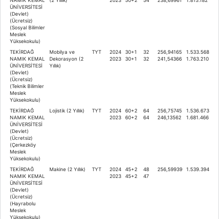
ÜNİVERSİTESİ
(Devlet)
(Ücretsiz)
(Sosyal Bilimler
Meslek
Yüksekokulu)
TEKİRDAĞ
Mobilya ve
TYT
2024
30+1
32
256,94165
1.533.568
NAMIK KEMAL
Dekorasyon (2
2023
30+1
32
241,54366
1.763.210
ÜNİVERSİTESİ
Yıllık)
(Devlet)
(Ücretsiz)
(Teknik Bilimler
Meslek
Yüksekokulu)
TEKİRDAĞ
Lojistik (2 Yıllık)
TYT
2024
60+2
64
256,75745
1.536.673
NAMIK KEMAL
2023
60+2
64
246,13562
1.681.466
ÜNİVERSİTESİ
(Devlet)
(Ücretsiz)
(Çerkezköy
Meslek
Yüksekokulu)
TEKİRDAĞ
Makine (2 Yıllık)
TYT
2024
45+2
48
256,59939
1.539.394
NAMIK KEMAL
2023
45+2
47
ÜNİVERSİTESİ
(Devlet)
(Ücretsiz)
(Hayrabolu
Meslek
Yüksekokulu)