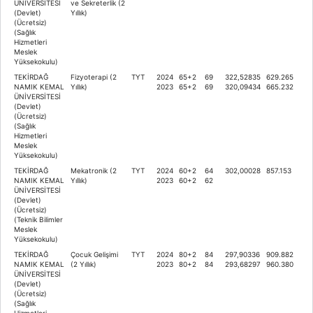
ÜNİVERSİTESİ
ve Sekreterlik (2
(Devlet)
Yıllık)
(Ücretsiz)
(Sağlık
Hizmetleri
Meslek
Yüksekokulu)
TEKİRDAĞ
Fizyoterapi (2
TYT
2024
65+2
69
322,52835
629.265
NAMIK KEMAL
Yıllık)
2023
65+2
69
320,09434
665.232
ÜNİVERSİTESİ
(Devlet)
(Ücretsiz)
(Sağlık
Hizmetleri
Meslek
Yüksekokulu)
TEKİRDAĞ
Mekatronik (2
TYT
2024
60+2
64
302,00028
857.153
NAMIK KEMAL
Yıllık)
2023
60+2
62
ÜNİVERSİTESİ
(Devlet)
(Ücretsiz)
(Teknik Bilimler
Meslek
Yüksekokulu)
TEKİRDAĞ
Çocuk Gelişimi
TYT
2024
80+2
84
297,90336
909.882
NAMIK KEMAL
(2 Yıllık)
2023
80+2
84
293,68297
960.380
ÜNİVERSİTESİ
(Devlet)
(Ücretsiz)
(Sağlık
Hizmetleri