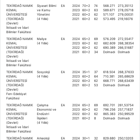
TEKİRDAĞ NAMIK
Siyaset Bilimi
EA
2024
70+2
74
568.271
273,35112
KEMAL
ve Kamu
2023
60+2
63
589.671
278,05718
ÜNİVERSİTESİ
Yönetimi
2022
60+2
62
571.107
279,00031
(TEKİRDAĞ)
(4 Yıllık)
2021
60+2
62
573.495
219,16076
(Devlet)
İktisadi ve İdari
Bilimler Fakültesi
TEKİRDAĞ NAMIK
Maliye
EA
2024
65+2
69
576.209
272,55417
KEMAL
(4 Yıllık)
2023
60+2
62
682.609
268,38354
ÜNİVERSİTESİ
2022
60+2
62
690.389
266,51687
(TEKİRDAĞ)
2021
60+2
34
Dolmadı
Dolmadı
(Devlet)
İktisadi ve İdari
Bilimler Fakültesi
TEKİRDAĞ NAMIK
Sosyoloji
EA
2024
35+1
37
618.504
268,37633
KEMAL
(4 Yıllık)
2023
60+2
64
710.381
265,68629
ÜNİVERSİTESİ
2022
60+2
62
668.771
268,63439
(TEKİRDAĞ)
2021
60+2
53
Dolmadı
Dolmadı
(Devlet)
Fen-Edebiyat
Fakültesi
TEKİRDAĞ NAMIK
Çalışma
EA
2024
65+2
69
692.701
261,53754
KEMAL
Ekonomisi ve
2023
60+2
62
796.256
257,71837
ÜNİVERSİTESİ
Endüstri
2022
60+2
62
865.383
250,99529
(TEKİRDAĞ)
İlişkileri
2021
60+2
8
Dolmadı
Dolmadı
(Devlet)
(4 Yıllık)
İktisadi ve İdari
Bilimler Fakültesi
TEKİRDAĞ NAMIK
Arkeoloji
EA
2024
30+1
32
829.680
250,13203