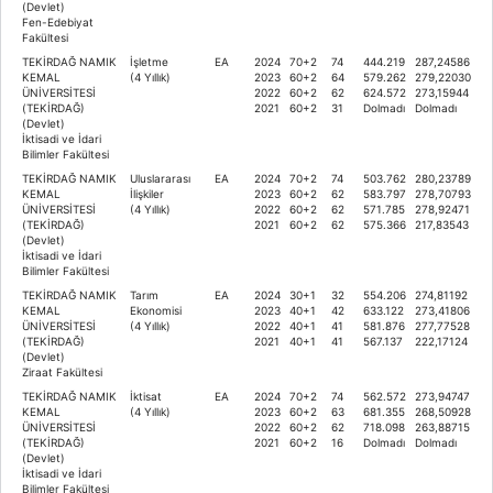
(Devlet)
Fen-Edebiyat
Fakültesi
TEKİRDAĞ NAMIK
İşletme
EA
2024
70+2
74
444.219
287,24586
KEMAL
(4 Yıllık)
2023
60+2
64
579.262
279,22030
ÜNİVERSİTESİ
2022
60+2
62
624.572
273,15944
(TEKİRDAĞ)
2021
60+2
31
Dolmadı
Dolmadı
(Devlet)
İktisadi ve İdari
Bilimler Fakültesi
TEKİRDAĞ NAMIK
Uluslararası
EA
2024
70+2
74
503.762
280,23789
KEMAL
İlişkiler
2023
60+2
62
583.797
278,70793
ÜNİVERSİTESİ
(4 Yıllık)
2022
60+2
62
571.785
278,92471
(TEKİRDAĞ)
2021
60+2
62
575.366
217,83543
(Devlet)
İktisadi ve İdari
Bilimler Fakültesi
TEKİRDAĞ NAMIK
Tarım
EA
2024
30+1
32
554.206
274,81192
KEMAL
Ekonomisi
2023
40+1
42
633.122
273,41806
ÜNİVERSİTESİ
(4 Yıllık)
2022
40+1
41
581.876
277,77528
(TEKİRDAĞ)
2021
40+1
41
567.137
222,17124
(Devlet)
Ziraat Fakültesi
TEKİRDAĞ NAMIK
İktisat
EA
2024
70+2
74
562.572
273,94747
KEMAL
(4 Yıllık)
2023
60+2
63
681.355
268,50928
ÜNİVERSİTESİ
2022
60+2
62
718.098
263,88715
(TEKİRDAĞ)
2021
60+2
16
Dolmadı
Dolmadı
(Devlet)
İktisadi ve İdari
Bilimler Fakültesi