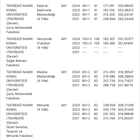
TEKİRDAĞ NAMIK
Elektrik-
SAY
2024
40+1
41
177.291
333,99041
KEMAL
Elektronik
2023
40+1
41
182.104
353,36312
ÜNİVERSİTESİ
Mühendisliği
2022
40+1
41
215.302
330,03147
(TEKİRDAĞ)
(4 Yıllık)
2021
40+1
41
248.844
263,24445
(Devlet)
Çorlu Mühendislik
Fakültesi
TEKİRDAĞ NAMIK
Hemşirelik
SAY
2024
100+3
106
182.307
331,55377
KEMAL
(Fakülte)
2023
100+3
106
185.490
351,61600
ÜNİVERSİTESİ
(4 Yıllık)
2022
---
---
---
---
(TEKİRDAĞ)
2021
---
---
---
---
(Devlet)
Sağlık Bilimleri
Fakültesi
TEKİRDAĞ NAMIK
Makine
SAY
2024
65+2
67
212.455
318,39547
KEMAL
Mühendisliği
2023
60+2
62
218.586
336,28802
ÜNİVERSİTESİ
(4 Yıllık)
2022
60+2
62
251.726
314,71622
(TEKİRDAĞ)
2021
60+2
62
266.759
257,48174
(Devlet)
Çorlu Mühendislik
Fakültesi
TEKİRDAĞ NAMIK
Mimarlık
SAY
2024
60+2
62
239.934
308,21349
KEMAL
(4 Yıllık)
2023
80+2
82
245.776
325,51426
ÜNİVERSİTESİ
2022
80+2
82
241.302
318,88649
(TEKİRDAĞ)
2021
80+2
82
215.764
275,60201
(Devlet)
Güzel Sanatlar,
Tasarım ve
Mimarlık Fakültesi