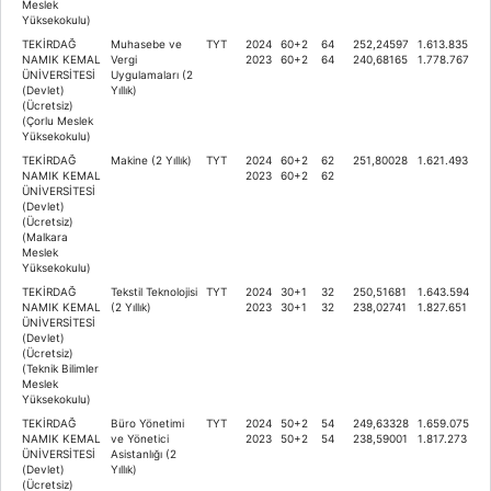
Meslek
Yüksekokulu)
TEKİRDAĞ
Muhasebe ve
TYT
2024
60+2
64
252,24597
1.613.835
NAMIK KEMAL
Vergi
2023
60+2
64
240,68165
1.778.767
ÜNİVERSİTESİ
Uygulamaları (2
(Devlet)
Yıllık)
(Ücretsiz)
(Çorlu Meslek
Yüksekokulu)
TEKİRDAĞ
Makine (2 Yıllık)
TYT
2024
60+2
62
251,80028
1.621.493
NAMIK KEMAL
2023
60+2
62
ÜNİVERSİTESİ
(Devlet)
(Ücretsiz)
(Malkara
Meslek
Yüksekokulu)
TEKİRDAĞ
Tekstil Teknolojisi
TYT
2024
30+1
32
250,51681
1.643.594
NAMIK KEMAL
(2 Yıllık)
2023
30+1
32
238,02741
1.827.651
ÜNİVERSİTESİ
(Devlet)
(Ücretsiz)
(Teknik Bilimler
Meslek
Yüksekokulu)
TEKİRDAĞ
Büro Yönetimi
TYT
2024
50+2
54
249,63328
1.659.075
NAMIK KEMAL
ve Yönetici
2023
50+2
54
238,59001
1.817.273
ÜNİVERSİTESİ
Asistanlığı (2
(Devlet)
Yıllık)
(Ücretsiz)