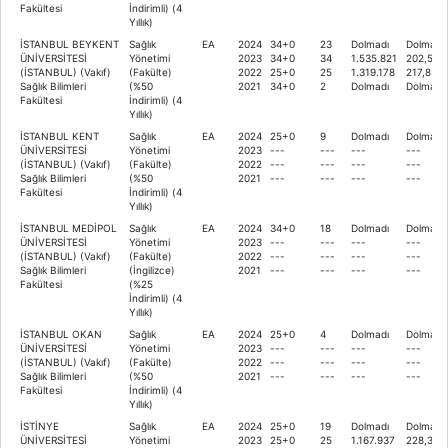
Fakültesi
İndirimli) (4
Yıllık)
İSTANBUL BEYKENT
Sağlık
EA
2024
34+0
23
Dolmadı
Dolmadı
ÜNİVERSİTESİ
Yönetimi
2023
34+0
34
1.535.821
202,503
(İSTANBUL) (Vakıf)
(Fakülte)
2022
25+0
25
1.319.178
217,858
Sağlık Bilimleri
(%50
2021
34+0
2
Dolmadı
Dolmadı
Fakültesi
İndirimli) (4
Yıllık)
İSTANBUL KENT
Sağlık
EA
2024
25+0
9
Dolmadı
Dolmadı
ÜNİVERSİTESİ
Yönetimi
2023
---
---
---
---
(İSTANBUL) (Vakıf)
(Fakülte)
2022
---
---
---
---
Sağlık Bilimleri
(%50
2021
---
---
---
---
Fakültesi
İndirimli) (4
Yıllık)
İSTANBUL MEDİPOL
Sağlık
EA
2024
34+0
18
Dolmadı
Dolmadı
ÜNİVERSİTESİ
Yönetimi
2023
---
---
---
---
(İSTANBUL) (Vakıf)
(Fakülte)
2022
---
---
---
---
Sağlık Bilimleri
(İngilizce)
2021
---
---
---
---
Fakültesi
(%25
İndirimli) (4
Yıllık)
İSTANBUL OKAN
Sağlık
EA
2024
25+0
4
Dolmadı
Dolmadı
ÜNİVERSİTESİ
Yönetimi
2023
---
---
---
---
(İSTANBUL) (Vakıf)
(Fakülte)
2022
---
---
---
---
Sağlık Bilimleri
(%50
2021
---
---
---
---
Fakültesi
İndirimli) (4
Yıllık)
İSTİNYE
Sağlık
EA
2024
25+0
19
Dolmadı
Dolmadı
ÜNİVERSİTESİ
Yönetimi
2023
25+0
25
1.167.937
228,355