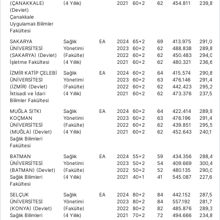
(ÇANAKKALE)
(4 Yıllık)
2021
60+2
62
454.811
239,849
(Devlet)
Çanakkale
Uygulamalı Bilimler
Fakültesi
SAKARYA
Sağlık
EA
2024
65+2
69
413.975
291,071
ÜNİVERSİTESİ
Yönetimi
2023
60+2
62
488.838
289,826
(SAKARYA) (Devlet)
(Fakülte)
2022
60+2
62
450.483
294,075
İşletme Fakültesi
(4 Yıllık)
2021
60+2
62
480.321
236,652
İZMİR KATİP ÇELEBİ
Sağlık
EA
2024
60+2
64
415.574
290,864
ÜNİVERSİTESİ
Yönetimi
2023
60+2
63
476.146
291,436
(İZMİR) (Devlet)
(Fakülte)
2022
60+2
62
442.423
295,241
İktisadi ve İdari
(4 Yıllık)
2021
60+2
62
473.376
237,512
Bilimler Fakültesi
MUĞLA SITKI
Sağlık
EA
2024
60+2
64
422.414
289,988
KOÇMAN
Yönetimi
2023
60+2
63
476.196
291,430
ÜNİVERSİTESİ
(Fakülte)
2022
60+2
62
439.851
295,597
(MUĞLA) (Devlet)
(4 Yıllık)
2021
60+2
62
452.643
240,126
Sağlık Bilimleri
Fakültesi
BATMAN
Sağlık
EA
2024
55+2
59
434.356
288,476
ÜNİVERSİTESİ
Yönetimi
2023
50+2
54
409.669
300,405
(BATMAN) (Devlet)
(Fakülte)
2022
50+2
52
480.135
290,075
Sağlık Bilimleri
(4 Yıllık)
2021
40+1
41
545.087
227,658
Fakültesi
SELÇUK
Sağlık
EA
2024
80+2
84
442.152
287,506
ÜNİVERSİTESİ
Yönetimi
2023
80+2
84
557.192
281,710
(KONYA) (Devlet)
(Fakülte)
2022
80+2
82
485.876
289,345
Sağlık Bilimleri
(4 Yıllık)
2021
70+2
72
494.666
234,886