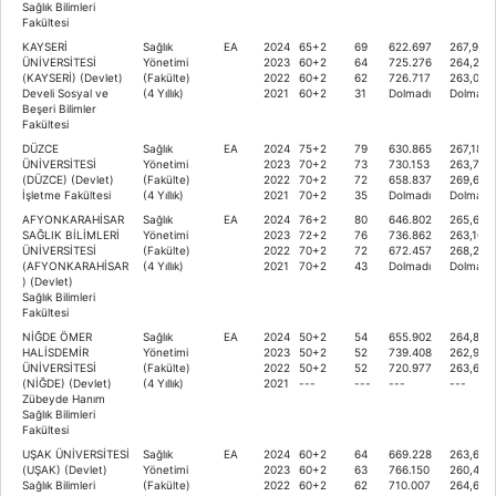
Sağlık Bilimleri
Fakültesi
KAYSERİ
Sağlık
EA
2024
65+2
69
622.697
267,971
ÜNİVERSİTESİ
Yönetimi
2023
60+2
64
725.276
264,253
(KAYSERİ) (Devlet)
(Fakülte)
2022
60+2
62
726.717
263,075
Develi Sosyal ve
(4 Yıllık)
2021
60+2
31
Dolmadı
Dolmadı
Beşeri Bilimler
Fakültesi
DÜZCE
Sağlık
EA
2024
75+2
79
630.865
267,1878
ÜNİVERSİTESİ
Yönetimi
2023
70+2
73
730.153
263,791
(DÜZCE) (Devlet)
(Fakülte)
2022
70+2
72
658.837
269,620
İşletme Fakültesi
(4 Yıllık)
2021
70+2
35
Dolmadı
Dolmadı
AFYONKARAHİSAR
Sağlık
EA
2024
76+2
80
646.802
265,689
SAĞLIK BİLİMLERİ
Yönetimi
2023
72+2
76
736.862
263,168
ÜNİVERSİTESİ
(Fakülte)
2022
70+2
72
672.457
268,269
(AFYONKARAHİSAR
(4 Yıllık)
2021
70+2
43
Dolmadı
Dolmadı
) (Devlet)
Sağlık Bilimleri
Fakültesi
NİĞDE ÖMER
Sağlık
EA
2024
50+2
54
655.902
264,834
HALİSDEMİR
Yönetimi
2023
50+2
52
739.408
262,926
ÜNİVERSİTESİ
(Fakülte)
2022
50+2
52
720.977
263,619
(NİĞDE) (Devlet)
(4 Yıllık)
2021
---
---
---
---
Zübeyde Hanım
Sağlık Bilimleri
Fakültesi
UŞAK ÜNİVERSİTESİ
Sağlık
EA
2024
60+2
64
669.228
263,612
(UŞAK) (Devlet)
Yönetimi
2023
60+2
63
766.150
260,446
Sağlık Bilimleri
(Fakülte)
2022
60+2
62
710.007
264,651