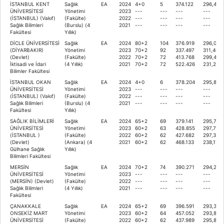
İSTANBUL KENT
Sağlık
EA
2024
4+0
5
374.122
296,459
ÜNİVERSİTESİ
Yönetimi
2023
---
---
---
---
(İSTANBUL) (Vakıf)
(Fakülte)
2022
---
---
---
---
Sağlık Bilimleri
(Burslu) (4
2021
---
---
---
---
Fakültesi
Yıllık)
DİCLE ÜNİVERSİTESİ
Sağlık
EA
2024
80+2
104
376.919
296,062
(DİYARBAKIR)
Yönetimi
2023
70+2
92
337.497
311,460
(Devlet)
(Fakülte)
2022
70+2
72
413.768
299,425
İktisadi ve İdari
(4 Yıllık)
2021
70+2
72
522.426
231,239
Bilimler Fakültesi
İSTANBUL OKAN
Sağlık
EA
2024
4+0
6
378.204
295,887
ÜNİVERSİTESİ
Yönetimi
2023
---
---
---
---
(İSTANBUL) (Vakıf)
(Fakülte)
2022
---
---
---
---
Sağlık Bilimleri
(Burslu) (4
2021
---
---
---
---
Fakültesi
Yıllık)
SAĞLIK BİLİMLERİ
Sağlık
EA
2024
65+2
69
379.141
295,763
ÜNİVERSİTESİ
Yönetimi
2023
60+2
63
428.855
297,700
(İSTANBUL )
(Fakülte)
2022
60+2
62
427.682
297,376
(Devlet)
(Ankara) (4
2021
60+2
62
468.133
238,178
Gülhane Sağlık
Yıllık)
Bilimleri Fakültesi
MERSİN
Sağlık
EA
2024
70+2
74
390.271
294,231
ÜNİVERSİTESİ
Yönetimi
2023
---
---
---
---
(MERSİN) (Devlet)
(Fakülte)
2022
---
---
---
---
Sağlık Bilimleri
(4 Yıllık)
2021
---
---
---
---
Fakültesi
ÇANAKKALE
Sağlık
EA
2024
65+2
69
396.591
293,363
ONSEKİZ MART
Yönetimi
2023
60+2
64
457.052
293,897
ÜNİVERSİTESİ
(Fakülte)
2022
60+2
62
437.989
295,859