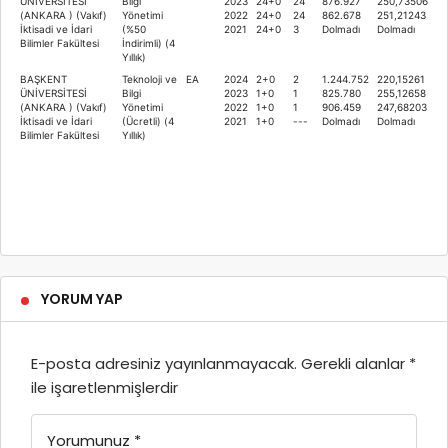
ÜNİVERSİTESİ
Bilgi
2023
24+0
24
876.927
250,73506
(ANKARA ) (Vakıf)
Yönetimi
2022
24+0
24
862.678
251,21243
İktisadi ve İdari
(%50
2021
24+0
3
Dolmadı
Dolmadı
Bilimler Fakültesi
İndirimli) (4
Yıllık)
BAŞKENT
Teknoloji ve
EA
2024
2+0
2
1.244.752
220,15261
ÜNİVERSİTESİ
Bilgi
2023
1+0
1
825.780
255,12658
(ANKARA ) (Vakıf)
Yönetimi
2022
1+0
1
906.459
247,68203
İktisadi ve İdari
(Ücretli) (4
2021
1+0
---
Dolmadı
Dolmadı
Bilimler Fakültesi
Yıllık)
YORUM YAP
E-posta adresiniz yayınlanmayacak.
Gerekli alanlar
*
ile işaretlenmişlerdir
Yorumunuz
*