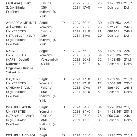
(ANKARA ) (Vakıf)
(Fakülte)
2022
25+0
25
1.425.990
210,214
Sağlık Bilimleri
(%50
2021
17+0
---
Dolmadı
Dolmadı
Fakültesi
İndirimli) (4
Yıllık)
ACIBADEM MEHMET
Sağlık
EA
2024
30+0
30
1.171.653
225,279
ALİ AYDINLAR
Yönetimi
2023
25+0
25
972.711
242,959
ÜNİVERSİTESİ
(Fakülte)
2022
21+0
21
886.961
249,253
(İSTANBUL ) (Vakıf)
(%50
2021
21+0
20
Dolmadı
Dolmadı
Sağlık Bilimleri
İndirimli) (4
Fakültesi
Yıllık)
KAFKAS
Sağlık
EA
2024
55+2
58
1.176.000
224,975
ÜNİVERSİTESİ
Yönetimi
2023
50+2
54
1.255.097
222,152
(KARS) (Devlet)
(Yüksekokul)
2022
50+2
52
1.403.684
211,845
Kağızman
(4 Yıllık)
2021
50+2
4
Dolmadı
Dolmadı
Uygulamalı Bilimler
Yüksekokulu
BAŞKENT
Sağlık
EA
2024
17+0
17
1.261.948
218,931
ÜNİVERSİTESİ
Yönetimi
2023
17+0
17
1.054.561
236,658
(ANKARA ) (Vakıf)
(Fakülte)
2022
17+0
17
986.430
241,493
Sağlık Bilimleri
(%50
2021
17+0
5
Dolmadı
Dolmadı
Fakültesi
İndirimli) (4
Yıllık)
İSTANBUL AYDIN
Sağlık
EA
2024
34+0
34
1.278.039
217,791
ÜNİVERSİTESİ
Yönetimi
2023
34+0
34
1.468.347
207,305
(İSTANBUL) (Vakıf)
(Fakülte)
2022
25+0
25
950.740
244,198
Sağlık Bilimleri
(%50
2021
47+0
3
Dolmadı
Dolmadı
Fakültesi
İndirimli) (4
Yıllık)
İSTANBUL MEDİPOL
Sağlık
EA
2024
55+0
55
1.298.726
216,309