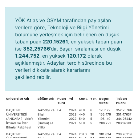
YÖK Atlas ve ÖSYM tarafından paylaşılan
verilere göre, Teknoloji ve Bilgi Yönetimi
bölümüne yerleşmek için belirlenen en düşük
taban puan
220,15261
, en yüksek taban puan
ise
352,25766
’dır. Başarı sıralaması en düşük
1.244.752
, en yüksek
120.172
olarak
açıklanmıştır. Adaylar, tercih sürecinde bu
verileri dikkate alarak kararlarını
şekillendirebilir.
Üniversite Adı
Bölüm Adı
Puan
Yıl
Kont.
Yer.
Başarı
Taban
Türü
Sırası
Puanı
BAŞKENT
Teknoloji ve
EA
2024
4+0
6
120.172
352,25766
ÜNİVERSİTESİ
Bilgi
2023
4+0
5
156.479
351,47637
(ANKARA ) (Vakıf)
Yönetimi
2022
5+0
5
195.140
344,26442
İktisadi ve İdari
(Burslu) (4
2021
5+0
5
208.722
283,14613
Bilimler Fakültesi
Yıllık)
BAŞKENT
Teknoloji ve
EA
2024
28+0
28
981.634
238,70219