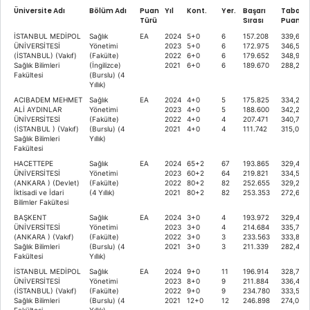
Üniversite Adı
Bölüm Adı
Puan
Yıl
Kont.
Yer.
Başarı
Taban
Türü
Sırası
Puanı
İSTANBUL MEDİPOL
Sağlık
EA
2024
5+0
6
157.208
339,605
ÜNİVERSİTESİ
Yönetimi
2023
5+0
6
172.975
346,566
(İSTANBUL) (Vakıf)
(Fakülte)
2022
6+0
6
179.652
348,952
Sağlık Bilimleri
(İngilizce)
2021
6+0
6
189.670
288,247
Fakültesi
(Burslu) (4
Yıllık)
ACIBADEM MEHMET
Sağlık
EA
2024
4+0
5
175.825
334,216
ALİ AYDINLAR
Yönetimi
2023
4+0
5
188.600
342,262
ÜNİVERSİTESİ
(Fakülte)
2022
4+0
4
207.471
340,739
(İSTANBUL ) (Vakıf)
(Burslu) (4
2021
4+0
4
111.742
315,066
Sağlık Bilimleri
Yıllık)
Fakültesi
HACETTEPE
Sağlık
EA
2024
65+2
67
193.865
329,477
ÜNİVERSİTESİ
Yönetimi
2023
60+2
64
219.821
334,517
(ANKARA ) (Devlet)
(Fakülte)
2022
80+2
82
252.655
329,278
İktisadi ve İdari
(4 Yıllık)
2021
80+2
82
253.353
272,622
Bilimler Fakültesi
BAŞKENT
Sağlık
EA
2024
3+0
4
193.972
329,457
ÜNİVERSİTESİ
Yönetimi
2023
3+0
4
214.684
335,716
(ANKARA ) (Vakıf)
(Fakülte)
2022
3+0
3
233.563
333,873
Sağlık Bilimleri
(Burslu) (4
2021
3+0
3
211.339
282,487
Fakültesi
Yıllık)
İSTANBUL MEDİPOL
Sağlık
EA
2024
9+0
11
196.914
328,721
ÜNİVERSİTESİ
Yönetimi
2023
8+0
9
211.884
336,409
(İSTANBUL) (Vakıf)
(Fakülte)
2022
9+0
9
234.780
333,576
Sağlık Bilimleri
(Burslu) (4
2021
12+0
12
246.898
274,010
Fakültesi
Yıllık)