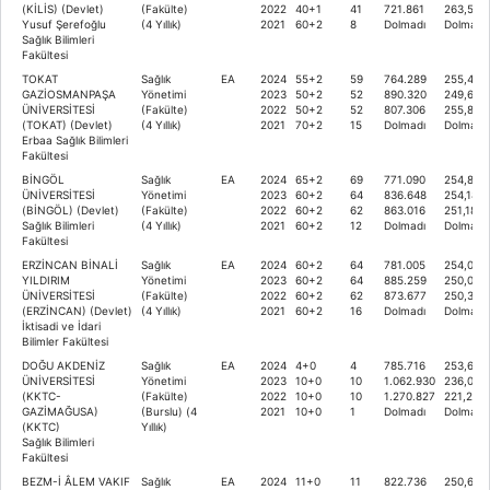
(KİLİS) (Devlet)
(Fakülte)
2022
40+1
41
721.861
263,535
Yusuf Şerefoğlu
(4 Yıllık)
2021
60+2
8
Dolmadı
Dolmadı
Sağlık Bilimleri
Fakültesi
TOKAT
Sağlık
EA
2024
55+2
59
764.289
255,419
GAZİOSMANPAŞA
Yönetimi
2023
50+2
52
890.320
249,621
ÜNİVERSİTESİ
(Fakülte)
2022
50+2
52
807.306
255,860
(TOKAT) (Devlet)
(4 Yıllık)
2021
70+2
15
Dolmadı
Dolmadı
Erbaa Sağlık Bilimleri
Fakültesi
BİNGÖL
Sağlık
EA
2024
65+2
69
771.090
254,859
ÜNİVERSİTESİ
Yönetimi
2023
60+2
64
836.648
254,186
(BİNGÖL) (Devlet)
(Fakülte)
2022
60+2
62
863.016
251,183
Sağlık Bilimleri
(4 Yıllık)
2021
60+2
12
Dolmadı
Dolmadı
Fakültesi
ERZİNCAN BİNALİ
Sağlık
EA
2024
60+2
64
781.005
254,059
YILDIRIM
Yönetimi
2023
60+2
64
885.259
250,035
ÜNİVERSİTESİ
(Fakülte)
2022
60+2
62
873.677
250,320
(ERZİNCAN) (Devlet)
(4 Yıllık)
2021
60+2
16
Dolmadı
Dolmadı
İktisadi ve İdari
Bilimler Fakültesi
DOĞU AKDENİZ
Sağlık
EA
2024
4+0
4
785.716
253,665
ÜNİVERSİTESİ
Yönetimi
2023
10+0
10
1.062.930
236,034
(KKTC-
(Fakülte)
2022
10+0
10
1.270.827
221,217
GAZİMAĞUSA)
(Burslu) (4
2021
10+0
1
Dolmadı
Dolmadı
(KKTC)
Yıllık)
Sağlık Bilimleri
Fakültesi
BEZM-İ ÂLEM VAKIF
Sağlık
EA
2024
11+0
11
822.736
250,693