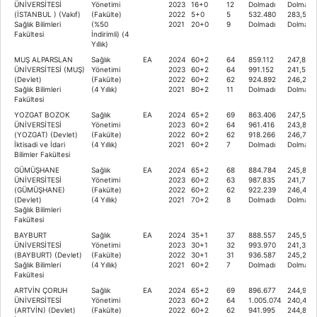
ÜNİVERSİTESİ
Yönetimi
2023
16+0
12
Dolmadı
Dolmadı
(İSTANBUL ) (Vakıf)
(Fakülte)
2022
5+0
5
532.480
283,502
Sağlık Bilimleri
(%50
2021
20+0
9
Dolmadı
Dolmadı
Fakültesi
İndirimli) (4
Yıllık)
MUŞ ALPARSLAN
Sağlık
EA
2024
60+2
64
859.112
247,856
ÜNİVERSİTESİ (MUŞ)
Yönetimi
2023
60+2
64
991.152
241,526
(Devlet)
(Fakülte)
2022
60+2
62
924.892
246,213
Sağlık Bilimleri
(4 Yıllık)
2021
80+2
11
Dolmadı
Dolmadı
Fakültesi
YOZGAT BOZOK
Sağlık
EA
2024
65+2
69
863.406
247,519
ÜNİVERSİTESİ
Yönetimi
2023
60+2
64
961.416
243,849
(YOZGAT) (Devlet)
(Fakülte)
2022
60+2
62
918.266
246,747
İktisadi ve İdari
(4 Yıllık)
2021
60+2
7
Dolmadı
Dolmadı
Bilimler Fakültesi
GÜMÜŞHANE
Sağlık
EA
2024
65+2
68
884.784
245,878
ÜNİVERSİTESİ
Yönetimi
2023
60+2
63
987.835
241,781
(GÜMÜŞHANE)
(Fakülte)
2022
60+2
62
922.239
246,431
(Devlet)
(4 Yıllık)
2021
70+2
8
Dolmadı
Dolmadı
Sağlık Bilimleri
Fakültesi
BAYBURT
Sağlık
EA
2024
35+1
37
888.557
245,594
ÜNİVERSİTESİ
Yönetimi
2023
30+1
32
993.970
241,307
(BAYBURT) (Devlet)
(Fakülte)
2022
30+1
31
936.587
245,293
Sağlık Bilimleri
(4 Yıllık)
2021
60+2
7
Dolmadı
Dolmadı
Fakültesi
ARTVİN ÇORUH
Sağlık
EA
2024
65+2
69
896.677
244,977
ÜNİVERSİTESİ
Yönetimi
2023
60+2
64
1.005.074
240,446
(ARTVİN) (Devlet)
(Fakülte)
2022
60+2
62
941.995
244,880