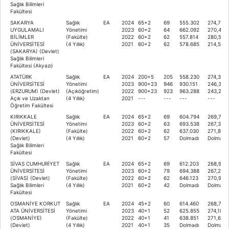
Sağlık Bilimleri
Fakültesi
SAKARYA
Sağlık
EA
2024
65+2
69
555.302
274,700
UYGULAMALI
Yönetimi
2023
60+2
64
662.092
270,430
BİLİMLER
(Fakülte)
2022
60+2
62
557.814
280,512
ÜNİVERSİTESİ
(4 Yıllık)
2021
60+2
62
578.685
214,520
(SAKARYA) (Devlet)
Sağlık Bilimleri
Fakültesi (Akyazı)
ATATÜRK
Sağlık
EA
2024
200+5
205
558.230
274,399
ÜNİVERSİTESİ
Yönetimi
2023
900+23
946
930.151
246,370
(ERZURUM) (Devlet)
(Açıköğretim)
2022
900+23
923
963.288
243,236
Açık ve Uzaktan
(4 Yıllık)
2021
---
---
---
---
Öğretim Fakültesi
KIRIKKALE
Sağlık
EA
2024
65+2
69
604.794
269,719
ÜNİVERSİTESİ
Yönetimi
2023
60+2
63
693.538
267,300
(KIRIKKALE)
(Fakülte)
2022
60+2
62
637.030
271,848
(Devlet)
(4 Yıllık)
2021
60+2
57
Dolmadı
Dolmadı
Sağlık Bilimleri
Fakültesi
SİVAS CUMHURİYET
Sağlık
EA
2024
65+2
69
612.203
268,998
ÜNİVERSİTESİ
Yönetimi
2023
60+2
79
694.388
267,217
(SİVAS) (Devlet)
(Fakülte)
2022
60+2
62
646.123
270,900
Sağlık Bilimleri
(4 Yıllık)
2021
60+2
42
Dolmadı
Dolmadı
Fakültesi
OSMANİYE KORKUT
Sağlık
EA
2024
45+2
60
614.460
268,768
ATA ÜNİVERSİTESİ
Yönetimi
2023
40+1
52
625.855
274,183
(OSMANİYE)
(Fakülte)
2022
40+1
41
638.851
271,657
(Devlet)
(4 Yıllık)
2021
40+1
35
Dolmadı
Dolmadı