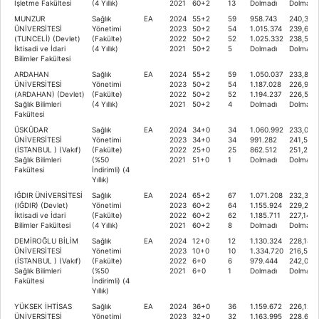
İşletme Fakültesi
(4 Yıllık)
2021
60+2
13
Dolmadı
Dolmadı
MUNZUR
Sağlık
EA
2024
55+2
59
958.743
240,366
ÜNİVERSİTESİ
Yönetimi
2023
50+2
54
1.015.374
239,658
(TUNCELİ) (Devlet)
(Fakülte)
2022
50+2
52
1.025.332
238,580
İktisadi ve İdari
(4 Yıllık)
2021
50+2
5
Dolmadı
Dolmadı
Bilimler Fakültesi
ARDAHAN
Sağlık
EA
2024
55+2
59
1.050.037
233,828
ÜNİVERSİTESİ
Yönetimi
2023
50+2
54
1.187.028
226,988
(ARDAHAN) (Devlet)
(Fakülte)
2022
50+2
52
1.194.237
226,538
Sağlık Bilimleri
(4 Yıllık)
2021
50+2
4
Dolmadı
Dolmadı
Fakültesi
ÜSKÜDAR
Sağlık
EA
2024
34+0
34
1.060.992
233,056
ÜNİVERSİTESİ
Yönetimi
2023
34+0
34
991.282
241,515
(İSTANBUL ) (Vakıf)
(Fakülte)
2022
25+0
25
862.512
251,225
Sağlık Bilimleri
(%50
2021
51+0
1
Dolmadı
Dolmadı
Fakültesi
İndirimli) (4
Yıllık)
IĞDIR ÜNİVERSİTESİ
Sağlık
EA
2024
65+2
67
1.071.208
232,322
(IĞDIR) (Devlet)
Yönetimi
2023
60+2
64
1.155.924
229,213
İktisadi ve İdari
(Fakülte)
2022
60+2
62
1.185.711
227,140
Bilimler Fakültesi
(4 Yıllık)
2021
60+2
8
Dolmadı
Dolmadı
DEMİROĞLU BİLİM
Sağlık
EA
2024
12+0
12
1.130.324
228,184
ÜNİVERSİTESİ
Yönetimi
2023
10+0
10
1.334.720
216,595
(İSTANBUL ) (Vakıf)
(Fakülte)
2022
6+0
6
979.444
242,023
Sağlık Bilimleri
(%50
2021
6+0
1
Dolmadı
Dolmadı
Fakültesi
İndirimli) (4
Yıllık)
YÜKSEK İHTİSAS
Sağlık
EA
2024
36+0
36
1.159.672
226,124
ÜNİVERSİTESİ
Yönetimi
2023
32+0
32
1.163.995
228,637