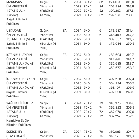
MARMARA
Sağlık
EA
2024
80+2
82
271.163
312,955
ÜNİVERSİTESİ
Yönetimi
2023
80+2
84
305.934
316,918
(İSTANBUL )
(Fakülte)
2022
80+2
82
307.362
317,621
(Devlet)
(4 Yıllık)
2021
80+2
82
299.167
263,536
Sağlık Bilimleri
Fakültesi
ÜSKÜDAR
Sağlık
EA
2024
5+0
6
279.537
311,435
ÜNİVERSİTESİ
Yönetimi
2023
5+0
6
318.490
314,703
(İSTANBUL ) (Vakıf)
(Fakülte)
2022
5+0
5
339.537
311,548
Sağlık Bilimleri
(Burslu) (4
2021
9+0
9
375.084
250,907
Fakültesi
Yıllık)
İSTANBUL AYDIN
Sağlık
EA
2024
5+0
5
283.604
310,720
ÜNİVERSİTESİ
Yönetimi
2023
5+0
5
317.991
314,789
(İSTANBUL) (Vakıf)
(Fakülte)
2022
5+0
5
332.685
312,797
Sağlık Bilimleri
(Burslu) (4
2021
8+0
8
359.677
253,276
Fakültesi
Yıllık)
İSTANBUL BEYKENT
Sağlık
EA
2024
5+0
6
302.628
307,487
ÜNİVERSİTESİ
Yönetimi
2023
5+0
5
354.294
308,721
(İSTANBUL) (Vakıf)
(Fakülte)
2022
5+0
5
368.107
306,618
Sağlık Bilimleri
(Burslu) (4
2021
6+0
6
402.099
246,915
Fakültesi
Yıllık)
SAĞLIK BİLİMLERİ
Sağlık
EA
2024
75+2
79
318.375
304,881
ÜNİVERSİTESİ
Yönetimi
2023
70+2
74
365.823
306,908
(İSTANBUL )
(Fakülte)
2022
70+2
72
362.070
307,632
(Devlet)
(4 Yıllık)
2021
70+2
72
367.257
252,1112
Hamidiye Sağlık
Bilimleri Fakültesi
ESKİŞEHİR
Sağlık
EA
2024
75+2
79
319.088
304,762
OSMANGAZİ
Yönetimi
2023
70+2
74
340.175
311,000