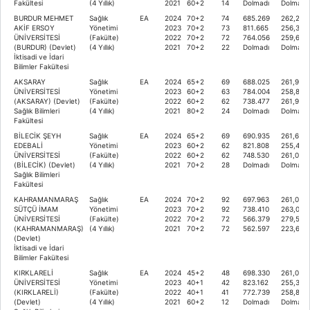
Fakültesi
(4 Yıllık)
2021
60+2
14
Dolmadı
Dolmadı
BURDUR MEHMET
Sağlık
EA
2024
70+2
74
685.269
262,203
AKİF ERSOY
Yönetimi
2023
70+2
73
811.665
256,370
ÜNİVERSİTESİ
(Fakülte)
2022
70+2
72
764.056
259,665
(BURDUR) (Devlet)
(4 Yıllık)
2021
70+2
22
Dolmadı
Dolmadı
İktisadi ve İdari
Bilimler Fakültesi
AKSARAY
Sağlık
EA
2024
65+2
69
688.025
261,961
ÜNİVERSİTESİ
Yönetimi
2023
60+2
63
784.004
258,829
(AKSARAY) (Devlet)
(Fakülte)
2022
60+2
62
738.477
261,977
Sağlık Bilimleri
(4 Yıllık)
2021
80+2
24
Dolmadı
Dolmadı
Fakültesi
BİLECİK ŞEYH
Sağlık
EA
2024
65+2
69
690.935
261,699
EDEBALİ
Yönetimi
2023
60+2
62
821.808
255,478
ÜNİVERSİTESİ
(Fakülte)
2022
60+2
62
748.530
261,067
(BİLECİK) (Devlet)
(4 Yıllık)
2021
70+2
28
Dolmadı
Dolmadı
Sağlık Bilimleri
Fakültesi
KAHRAMANMARAŞ
Sağlık
EA
2024
70+2
92
697.963
261,077
SÜTÇÜ İMAM
Yönetimi
2023
70+2
92
738.410
263,020
ÜNİVERSİTESİ
(Fakülte)
2022
70+2
72
566.379
279,527
(KAHRAMANMARAŞ)
(4 Yıllık)
2021
70+2
72
562.597
223,677
(Devlet)
İktisadi ve İdari
Bilimler Fakültesi
KIRKLARELİ
Sağlık
EA
2024
45+2
48
698.330
261,046
ÜNİVERSİTESİ
Yönetimi
2023
40+1
42
823.162
255,362
(KIRKLARELİ)
(Fakülte)
2022
40+1
41
772.739
258,894
(Devlet)
(4 Yıllık)
2021
60+2
12
Dolmadı
Dolmadı