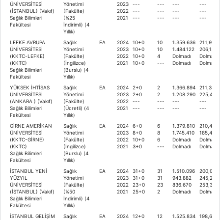
ÜNİVERSİTESİ
Yönetimi
2023
---
---
---
---
(İSTANBUL) (Vakıf)
(Fakülte)
2022
---
---
---
---
Sağlık Bilimleri
(%25
2021
---
---
---
---
Fakültesi
İndirimli) (4
Yıllık)
LEFKE AVRUPA
Sağlık
EA
2024
10+0
10
1.359.636
211,927
ÜNİVERSİTESİ
Yönetimi
2023
10+0
10
1.484.122
206,186
(KKTC-LEFKE)
(Fakülte)
2022
10+0
4
Dolmadı
Dolmadı
(KKTC)
(İngilizce)
2021
10+0
---
Dolmadı
Dolmadı
Sağlık Bilimleri
(Burslu) (4
Fakültesi
Yıllık)
YÜKSEK İHTİSAS
Sağlık
EA
2024
2+0
2
1.366.894
211,394
ÜNİVERSİTESİ
Yönetimi
2023
2+0
2
1.208.290
225,471
(ANKARA ) (Vakıf)
(Fakülte)
2022
---
---
---
---
Sağlık Bilimleri
(Ücretli) (4
2021
---
---
---
---
Fakültesi
Yıllık)
GİRNE AMERİKAN
Sağlık
EA
2024
6+0
6
1.379.810
210,429
ÜNİVERSİTESİ
Yönetimi
2023
8+0
8
1.745.410
185,449
(KKTC-GİRNE)
(Fakülte)
2022
10+0
6
Dolmadı
Dolmadı
(KKTC)
(İngilizce)
2021
3+0
---
Dolmadı
Dolmadı
Sağlık Bilimleri
(Burslu) (4
Fakültesi
Yıllık)
İSTANBUL YENİ
Sağlık
EA
2024
31+0
31
1.510.096
200,065
YÜZYIL
Yönetimi
2023
31+0
31
943.882
245,251
ÜNİVERSİTESİ
(Fakülte)
2022
23+0
23
836.670
253,370
(İSTANBUL) (Vakıf)
(%50
2021
25+0
2
Dolmadı
Dolmadı
Sağlık Bilimleri
İndirimli) (4
Fakültesi
Yıllık)
İSTANBUL GELİŞİM
Sağlık
EA
2024
12+0
12
1.525.834
198,680