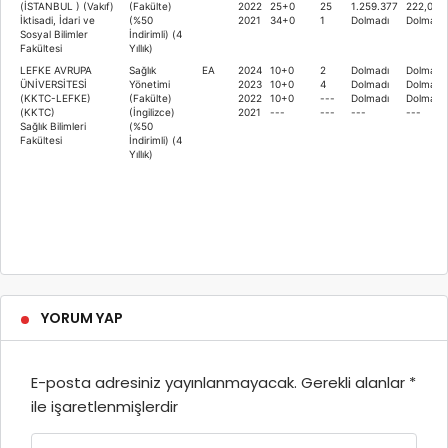
(İSTANBUL ) (Vakıf)
(Fakülte)
2022
25+0
25
1.259.377
222,024
İktisadi, İdari ve
(%50
2021
34+0
1
Dolmadı
Dolmadı
Sosyal Bilimler
İndirimli) (4
Fakültesi
Yıllık)
LEFKE AVRUPA
Sağlık
EA
2024
10+0
2
Dolmadı
Dolmadı
ÜNİVERSİTESİ
Yönetimi
2023
10+0
4
Dolmadı
Dolmadı
(KKTC-LEFKE)
(Fakülte)
2022
10+0
---
Dolmadı
Dolmadı
(KKTC)
(İngilizce)
2021
---
---
---
---
Sağlık Bilimleri
(%50
Fakültesi
İndirimli) (4
Yıllık)
YORUM YAP
E-posta adresiniz yayınlanmayacak.
Gerekli alanlar
*
ile işaretlenmişlerdir