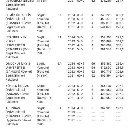
(İSTANBUL) (Devlet)
(4 Yıllık)
2021
60+2
62
371.210
251,498
Sağlık Bilimleri
Fakültesi
DEMİROĞLU BİLİM
Sağlık
EA
2024
3+0
4
348.225
300,216
ÜNİVERSİTESİ
Yönetimi
2023
5+0
6
456.373
293,986
(İSTANBUL ) (Vakıf)
(Fakülte)
2022
4+0
4
397.962
301,817
Sağlık Bilimleri
(Burslu) (4
2021
4+0
4
541.021
228,396
Fakültesi
Yıllık)
İSTANBUL YENİ
Sağlık
EA
2024
5+0
6
352.398
299,587
YÜZYIL
Yönetimi
2023
5+0
6
396.862
302,269
ÜNİVERSİTESİ
(Fakülte)
2022
4+0
4
363.097
307,476
(İSTANBUL) (Vakıf)
(Burslu) (4
2021
5+0
5
381.388
249,959
Sağlık Bilimleri
Yıllık)
Fakültesi
ONDOKUZ MAYIS
Sağlık
EA
2024
65+2
69
353.582
299,412
ÜNİVERSİTESİ
Yönetimi
2023
60+2
64
415.850
299,536
(SAMSUN) (Devlet)
(Fakülte)
2022
60+2
62
392.716
302,638
Sağlık Bilimleri
(4 Yıllık)
2021
60+2
62
405.594
246,426
Fakültesi
YÜKSEK İHTİSAS
Sağlık
EA
2024
6+0
8
364.146
297,876
ÜNİVERSİTESİ
Yönetimi
2023
5+0
6
390.657
303,172
(ANKARA ) (Vakıf)
(Fakülte)
2022
5+0
5
428.023
297,324
Sağlık Bilimleri
(Burslu) (4
2021
4+0
4
460.950
239,070
Fakültesi
Yıllık)
ALTINBAŞ
Sağlık
EA
2024
4+0
5
367.311
297,418
ÜNİVERSİTESİ
Yönetimi
2023
---
---
---
---
(İSTANBUL ) (Vakıf)
(Fakülte)
2022
---
---
---
---
Uygulamalı Bilimler
(Burslu) (4
2021
---
---
---
---
Fakültesi
Yıllık)