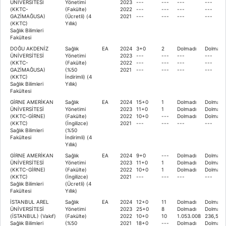
ÜNİVERSİTESİ
Yönetimi
2023
---
---
---
---
(KKTC-
(Fakülte)
2022
---
---
---
---
GAZİMAĞUSA)
(Ücretli) (4
2021
---
---
---
---
(KKTC)
Yıllık)
Sağlık Bilimleri
Fakültesi
DOĞU AKDENİZ
Sağlık
EA
2024
3+0
2
Dolmadı
Dolmadı
ÜNİVERSİTESİ
Yönetimi
2023
---
---
---
---
(KKTC-
(Fakülte)
2022
---
---
---
---
GAZİMAĞUSA)
(%50
2021
---
---
---
---
(KKTC)
İndirimli) (4
Sağlık Bilimleri
Yıllık)
Fakültesi
GİRNE AMERİKAN
Sağlık
EA
2024
15+0
1
Dolmadı
Dolmadı
ÜNİVERSİTESİ
Yönetimi
2023
11+0
1
Dolmadı
Dolmadı
(KKTC-GİRNE)
(Fakülte)
2022
10+0
---
Dolmadı
Dolmadı
(KKTC)
(İngilizce)
2021
---
---
---
---
Sağlık Bilimleri
(%50
Fakültesi
İndirimli) (4
Yıllık)
GİRNE AMERİKAN
Sağlık
EA
2024
9+0
---
Dolmadı
Dolmadı
ÜNİVERSİTESİ
Yönetimi
2023
11+0
1
Dolmadı
Dolmadı
(KKTC-GİRNE)
(Fakülte)
2022
10+0
1
Dolmadı
Dolmadı
(KKTC)
(İngilizce)
2021
---
---
---
---
Sağlık Bilimleri
(Ücretli) (4
Fakültesi
Yıllık)
İSTANBUL AREL
Sağlık
EA
2024
12+0
11
Dolmadı
Dolmadı
ÜNİVERSİTESİ
Yönetimi
2023
25+0
8
Dolmadı
Dolmadı
(İSTANBUL) (Vakıf)
(Fakülte)
2022
10+0
10
1.053.008
236,568
Sağlık Bilimleri
(%50
2021
18+0
---
Dolmadı
Dolmadı