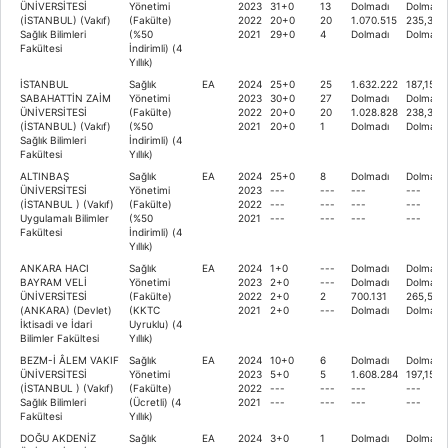
ÜNİVERSİTESİ
Yönetimi
2023
31+0
13
Dolmadı
Dolmadı
(İSTANBUL) (Vakıf)
(Fakülte)
2022
20+0
20
1.070.515
235,303
Sağlık Bilimleri
(%50
2021
29+0
4
Dolmadı
Dolmadı
Fakültesi
İndirimli) (4
Yıllık)
İSTANBUL
Sağlık
EA
2024
25+0
25
1.632.222
187,151
SABAHATTİN ZAİM
Yönetimi
2023
30+0
27
Dolmadı
Dolmadı
ÜNİVERSİTESİ
(Fakülte)
2022
20+0
20
1.028.828
238,331
(İSTANBUL) (Vakıf)
(%50
2021
20+0
1
Dolmadı
Dolmadı
Sağlık Bilimleri
İndirimli) (4
Fakültesi
Yıllık)
ALTINBAŞ
Sağlık
EA
2024
25+0
8
Dolmadı
Dolmadı
ÜNİVERSİTESİ
Yönetimi
2023
---
---
---
---
(İSTANBUL ) (Vakıf)
(Fakülte)
2022
---
---
---
---
Uygulamalı Bilimler
(%50
2021
---
---
---
---
Fakültesi
İndirimli) (4
Yıllık)
ANKARA HACI
Sağlık
EA
2024
1+0
---
Dolmadı
Dolmadı
BAYRAM VELİ
Yönetimi
2023
2+0
---
Dolmadı
Dolmadı
ÜNİVERSİTESİ
(Fakülte)
2022
2+0
2
700.131
265,594
(ANKARA) (Devlet)
(KKTC
2021
2+0
---
Dolmadı
Dolmadı
İktisadi ve İdari
Uyruklu) (4
Bilimler Fakültesi
Yıllık)
BEZM-İ ÂLEM VAKIF
Sağlık
EA
2024
10+0
6
Dolmadı
Dolmadı
ÜNİVERSİTESİ
Yönetimi
2023
5+0
5
1.608.284
197,1523
(İSTANBUL ) (Vakıf)
(Fakülte)
2022
---
---
---
---
Sağlık Bilimleri
(Ücretli) (4
2021
---
---
---
---
Fakültesi
Yıllık)
DOĞU AKDENİZ
Sağlık
EA
2024
3+0
1
Dolmadı
Dolmadı