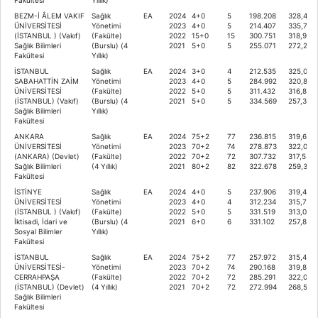
BEZM-İ ÂLEM VAKIF
Sağlık
EA
2024
4+0
5
198.208
328,409
ÜNİVERSİTESİ
Yönetimi
2023
4+0
5
214.407
335,779
(İSTANBUL ) (Vakıf)
(Fakülte)
2022
15+0
15
300.751
318,936
Sağlık Bilimleri
(Burslu) (4
2021
5+0
5
255.071
272,264
Fakültesi
Yıllık)
İSTANBUL
Sağlık
EA
2024
3+0
4
212.535
325,035
SABAHATTİN ZAİM
Yönetimi
2023
4+0
5
284.992
320,827
ÜNİVERSİTESİ
(Fakülte)
2022
5+0
5
311.432
316,818
(İSTANBUL) (Vakıf)
(Burslu) (4
2021
5+0
5
334.569
257,320
Sağlık Bilimleri
Yıllık)
Fakültesi
ANKARA
Sağlık
EA
2024
75+2
77
236.815
319,669
ÜNİVERSİTESİ
Yönetimi
2023
70+2
74
278.873
322,009
(ANKARA) (Devlet)
(Fakülte)
2022
70+2
72
307.732
317,551
Sağlık Bilimleri
(4 Yıllık)
2021
80+2
82
322.678
259,322
Fakültesi
İSTİNYE
Sağlık
EA
2024
4+0
5
237.906
319,448
ÜNİVERSİTESİ
Yönetimi
2023
4+0
4
312.234
315,775
(İSTANBUL ) (Vakıf)
(Fakülte)
2022
5+0
5
331.519
313,014
İktisadi, İdari ve
(Burslu) (4
2021
6+0
6
331.102
257,896
Sosyal Bilimler
Yıllık)
Fakültesi
İSTANBUL
Sağlık
EA
2024
75+2
77
257.972
315,432
ÜNİVERSİTESİ-
Yönetimi
2023
70+2
74
290.168
319,840
CERRAHPAŞA
(Fakülte)
2022
70+2
72
285.291
322,079
(İSTANBUL) (Devlet)
(4 Yıllık)
2021
70+2
72
272.994
268,594
Sağlık Bilimleri
Fakültesi