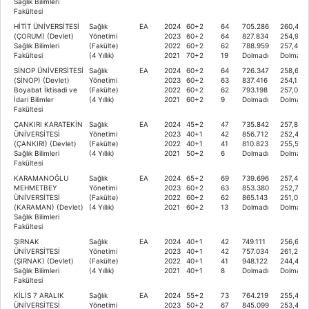
Sağlık Bilimleri
Fakültesi
HİTİT ÜNİVERSİTESİ
Sağlık
EA
2024
60+2
64
705.286
260,436
(ÇORUM) (Devlet)
Yönetimi
2023
60+2
64
827.834
254,949
Sağlık Bilimleri
(Fakülte)
2022
60+2
62
788.959
257,451
Fakültesi
(4 Yıllık)
2021
70+2
19
Dolmadı
Dolmadı
SİNOP ÜNİVERSİTESİ
Sağlık
EA
2024
60+2
64
726.347
258,627
(SİNOP) (Devlet)
Yönetimi
2023
60+2
63
837.416
254,122
Boyabat İktisadi ve
(Fakülte)
2022
60+2
62
793.198
257,084
İdari Bilimler
(4 Yıllık)
2021
60+2
9
Dolmadı
Dolmadı
Fakültesi
ÇANKIRI KARATEKİN
Sağlık
EA
2024
45+2
47
735.842
257,809
ÜNİVERSİTESİ
Yönetimi
2023
40+1
42
856.712
252,452
(ÇANKIRI) (Devlet)
(Fakülte)
2022
40+1
41
810.823
255,552
Sağlık Bilimleri
(4 Yıllık)
2021
50+2
6
Dolmadı
Dolmadı
Fakültesi
KARAMANOĞLU
Sağlık
EA
2024
65+2
69
739.696
257,470
MEHMETBEY
Yönetimi
2023
60+2
63
853.380
252,729
ÜNİVERSİTESİ
(Fakülte)
2022
60+2
62
865.143
251,012
(KARAMAN) (Devlet)
(4 Yıllık)
2021
60+2
13
Dolmadı
Dolmadı
Sağlık Bilimleri
Fakültesi
ŞIRNAK
Sağlık
EA
2024
40+1
42
749.111
256,670
ÜNİVERSİTESİ
Yönetimi
2023
40+1
42
757.034
261,285
(ŞIRNAK) (Devlet)
(Fakülte)
2022
40+1
41
948.122
244,403
Sağlık Bilimleri
(4 Yıllık)
2021
40+1
8
Dolmadı
Dolmadı
Fakültesi
KİLİS 7 ARALIK
Sağlık
EA
2024
55+2
73
764.219
255,423
ÜNİVERSİTESİ
Yönetimi
2023
50+2
67
845.099
253,446