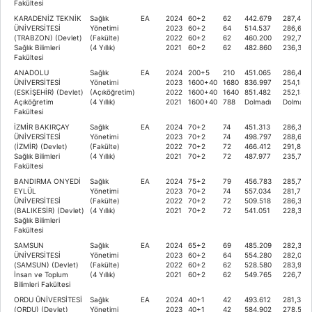
Fakültesi
KARADENİZ TEKNİK
Sağlık
EA
2024
60+2
62
442.679
287,440
ÜNİVERSİTESİ
Yönetimi
2023
60+2
64
514.537
286,681
(TRABZON) (Devlet)
(Fakülte)
2022
60+2
62
460.200
292,730
Sağlık Bilimleri
(4 Yıllık)
2021
60+2
62
482.860
236,332
Fakültesi
ANADOLU
Sağlık
EA
2024
200+5
210
451.065
286,405
ÜNİVERSİTESİ
Yönetimi
2023
1600+40
1680
836.997
254,157
(ESKİŞEHİR) (Devlet)
(Açıköğretim)
2022
1600+40
1640
851.482
252,135
Açıköğretim
(4 Yıllık)
2021
1600+40
788
Dolmadı
Dolmadı
Fakültesi
İZMİR BAKIRÇAY
Sağlık
EA
2024
70+2
74
451.313
286,377
ÜNİVERSİTESİ
Yönetimi
2023
70+2
74
498.797
288,606
(İZMİR) (Devlet)
(Fakülte)
2022
70+2
72
466.412
291,879
Sağlık Bilimleri
(4 Yıllık)
2021
70+2
72
487.977
235,711
Fakültesi
BANDIRMA ONYEDİ
Sağlık
EA
2024
75+2
79
456.783
285,701
EYLÜL
Yönetimi
2023
70+2
74
557.034
281,728
ÜNİVERSİTESİ
(Fakülte)
2022
70+2
72
509.518
286,315
(BALIKESİR) (Devlet)
(4 Yıllık)
2021
70+2
72
541.051
228,390
Sağlık Bilimleri
Fakültesi
SAMSUN
Sağlık
EA
2024
65+2
69
485.209
282,339
ÜNİVERSİTESİ
Yönetimi
2023
60+2
64
554.280
282,031
(SAMSUN) (Devlet)
(Fakülte)
2022
60+2
62
528.580
283,985
İnsan ve Toplum
(4 Yıllık)
2021
60+2
62
549.765
226,739
Bilimleri Fakültesi
ORDU ÜNİVERSİTESİ
Sağlık
EA
2024
40+1
42
493.612
281,382
(ORDU) (Devlet)
Yönetimi
2023
40+1
42
584.902
278,581