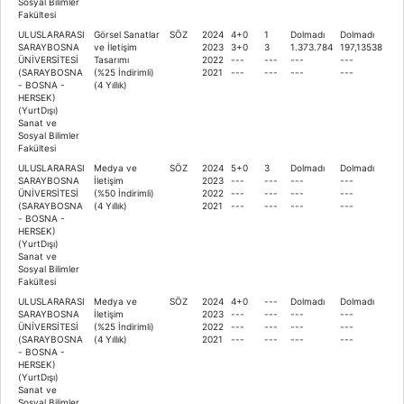
Sosyal Bilimler
Fakültesi
ULUSLARARASI
Görsel Sanatlar
SÖZ
2024
4+0
1
Dolmadı
Dolmadı
SARAYBOSNA
ve İletişim
2023
3+0
3
1.373.784
197,13538
ÜNİVERSİTESİ
Tasarımı
2022
---
---
---
---
(SARAYBOSNA
(%25 İndirimli)
2021
---
---
---
---
- BOSNA -
(4 Yıllık)
HERSEK)
(YurtDışı)
Sanat ve
Sosyal Bilimler
Fakültesi
ULUSLARARASI
Medya ve
SÖZ
2024
5+0
3
Dolmadı
Dolmadı
SARAYBOSNA
İletişim
2023
---
---
---
---
ÜNİVERSİTESİ
(%50 İndirimli)
2022
---
---
---
---
(SARAYBOSNA
(4 Yıllık)
2021
---
---
---
---
- BOSNA -
HERSEK)
(YurtDışı)
Sanat ve
Sosyal Bilimler
Fakültesi
ULUSLARARASI
Medya ve
SÖZ
2024
4+0
---
Dolmadı
Dolmadı
SARAYBOSNA
İletişim
2023
---
---
---
---
ÜNİVERSİTESİ
(%25 İndirimli)
2022
---
---
---
---
(SARAYBOSNA
(4 Yıllık)
2021
---
---
---
---
- BOSNA -
HERSEK)
(YurtDışı)
Sanat ve
Sosyal Bilimler