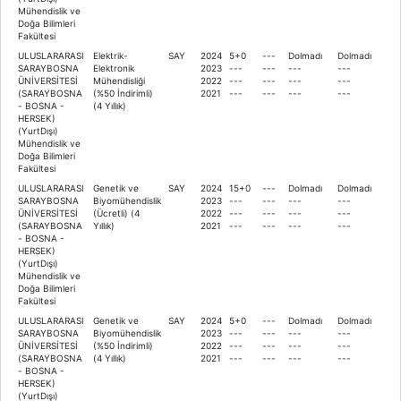
Mühendislik ve
Doğa Bilimleri
Fakültesi
ULUSLARARASI
Elektrik-
SAY
2024
5+0
---
Dolmadı
Dolmadı
SARAYBOSNA
Elektronik
2023
---
---
---
---
ÜNİVERSİTESİ
Mühendisliği
2022
---
---
---
---
(SARAYBOSNA
(%50 İndirimli)
2021
---
---
---
---
- BOSNA -
(4 Yıllık)
HERSEK)
(YurtDışı)
Mühendislik ve
Doğa Bilimleri
Fakültesi
ULUSLARARASI
Genetik ve
SAY
2024
15+0
---
Dolmadı
Dolmadı
SARAYBOSNA
Biyomühendislik
2023
---
---
---
---
ÜNİVERSİTESİ
(Ücretli) (4
2022
---
---
---
---
(SARAYBOSNA
Yıllık)
2021
---
---
---
---
- BOSNA -
HERSEK)
(YurtDışı)
Mühendislik ve
Doğa Bilimleri
Fakültesi
ULUSLARARASI
Genetik ve
SAY
2024
5+0
---
Dolmadı
Dolmadı
SARAYBOSNA
Biyomühendislik
2023
---
---
---
---
ÜNİVERSİTESİ
(%50 İndirimli)
2022
---
---
---
---
(SARAYBOSNA
(4 Yıllık)
2021
---
---
---
---
- BOSNA -
HERSEK)
(YurtDışı)