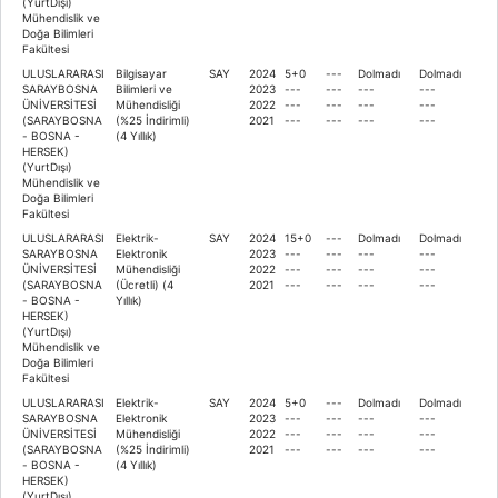
(YurtDışı)
Mühendislik ve
Doğa Bilimleri
Fakültesi
ULUSLARARASI
Bilgisayar
SAY
2024
5+0
---
Dolmadı
Dolmadı
SARAYBOSNA
Bilimleri ve
2023
---
---
---
---
ÜNİVERSİTESİ
Mühendisliği
2022
---
---
---
---
(SARAYBOSNA
(%25 İndirimli)
2021
---
---
---
---
- BOSNA -
(4 Yıllık)
HERSEK)
(YurtDışı)
Mühendislik ve
Doğa Bilimleri
Fakültesi
ULUSLARARASI
Elektrik-
SAY
2024
15+0
---
Dolmadı
Dolmadı
SARAYBOSNA
Elektronik
2023
---
---
---
---
ÜNİVERSİTESİ
Mühendisliği
2022
---
---
---
---
(SARAYBOSNA
(Ücretli) (4
2021
---
---
---
---
- BOSNA -
Yıllık)
HERSEK)
(YurtDışı)
Mühendislik ve
Doğa Bilimleri
Fakültesi
ULUSLARARASI
Elektrik-
SAY
2024
5+0
---
Dolmadı
Dolmadı
SARAYBOSNA
Elektronik
2023
---
---
---
---
ÜNİVERSİTESİ
Mühendisliği
2022
---
---
---
---
(SARAYBOSNA
(%25 İndirimli)
2021
---
---
---
---
- BOSNA -
(4 Yıllık)
HERSEK)
(YurtDışı)