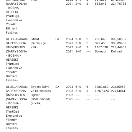
(SARAYBOSNA
2021
2+0
2
558.645
224,76738
- BOSNA -
HERSEK)
(YurtDışı)
Ekonomi ve
Yönetim
Bilimleri
Fakültesi
ULUSLARARASI
İktisat
EA
2024
1+0
1
290.646
309,50535
SARAYBOSNA
(Burslu) (4
2023
1+0
1
372.458
305,89485
ÜNİVERSİTESİ
Yıllık)
2022
2+0
2
1.167.098
228,44853
(SARAYBOSNA
2021
2+0
---
Dolmadı
Dolmadı
- BOSNA -
HERSEK)
(YurtDışı)
Ekonomi ve
Yönetim
Bilimleri
Fakültesi
ULUSLARARASI
Siyaset Bilimi
EA
2024
6+0
6
1.087.669
231,15958
SARAYBOSNA
ve Uluslararası
2023
5+0
5
1.269.424
221,14814
ÜNİVERSİTESİ
İlişkiler
2022
---
---
---
---
(SARAYBOSNA
(%50 İndirimli)
2021
---
---
---
---
- BOSNA -
(4 Yıllık)
HERSEK)
(YurtDışı)
Ekonomi ve
Yönetim
Bilimleri
Fakültesi