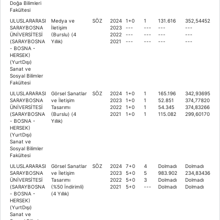
Doğa Bilimleri
Fakültesi
ULUSLARARASI
Medya ve
SÖZ
2024
1+0
1
131.616
352,54452
SARAYBOSNA
İletişim
2023
---
---
---
---
ÜNİVERSİTESİ
(Burslu) (4
2022
---
---
---
---
(SARAYBOSNA
Yıllık)
2021
---
---
---
---
- BOSNA -
HERSEK)
(YurtDışı)
Sanat ve
Sosyal Bilimler
Fakültesi
ULUSLARARASI
Görsel Sanatlar
SÖZ
2024
1+0
1
165.196
342,93695
SARAYBOSNA
ve İletişim
2023
1+0
1
52.851
374,77820
ÜNİVERSİTESİ
Tasarımı
2022
1+0
1
54.345
374,83266
(SARAYBOSNA
(Burslu) (4
2021
1+0
1
115.082
299,60170
- BOSNA -
Yıllık)
HERSEK)
(YurtDışı)
Sanat ve
Sosyal Bilimler
Fakültesi
ULUSLARARASI
Görsel Sanatlar
SÖZ
2024
7+0
4
Dolmadı
Dolmadı
SARAYBOSNA
ve İletişim
2023
5+0
5
983.902
234,83436
ÜNİVERSİTESİ
Tasarımı
2022
5+0
3
Dolmadı
Dolmadı
(SARAYBOSNA
(%50 İndirimli)
2021
5+0
---
Dolmadı
Dolmadı
- BOSNA -
(4 Yıllık)
HERSEK)
(YurtDışı)
Sanat ve