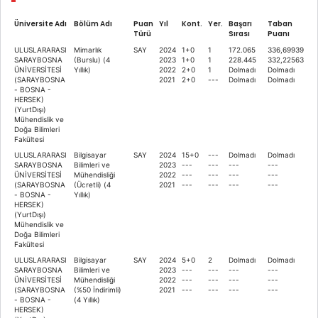
Üniversite Adı
Bölüm Adı
Puan
Yıl
Kont.
Yer.
Başarı
Taban
Türü
Sırası
Puanı
ULUSLARARASI
Mimarlık
SAY
2024
1+0
1
172.065
336,69939
SARAYBOSNA
(Burslu) (4
2023
1+0
1
228.445
332,22563
ÜNİVERSİTESİ
Yıllık)
2022
2+0
1
Dolmadı
Dolmadı
(SARAYBOSNA
2021
2+0
---
Dolmadı
Dolmadı
- BOSNA -
HERSEK)
(YurtDışı)
Mühendislik ve
Doğa Bilimleri
Fakültesi
ULUSLARARASI
Bilgisayar
SAY
2024
15+0
---
Dolmadı
Dolmadı
SARAYBOSNA
Bilimleri ve
2023
---
---
---
---
ÜNİVERSİTESİ
Mühendisliği
2022
---
---
---
---
(SARAYBOSNA
(Ücretli) (4
2021
---
---
---
---
- BOSNA -
Yıllık)
HERSEK)
(YurtDışı)
Mühendislik ve
Doğa Bilimleri
Fakültesi
ULUSLARARASI
Bilgisayar
SAY
2024
5+0
2
Dolmadı
Dolmadı
SARAYBOSNA
Bilimleri ve
2023
---
---
---
---
ÜNİVERSİTESİ
Mühendisliği
2022
---
---
---
---
(SARAYBOSNA
(%50 İndirimli)
2021
---
---
---
---
- BOSNA -
(4 Yıllık)
HERSEK)