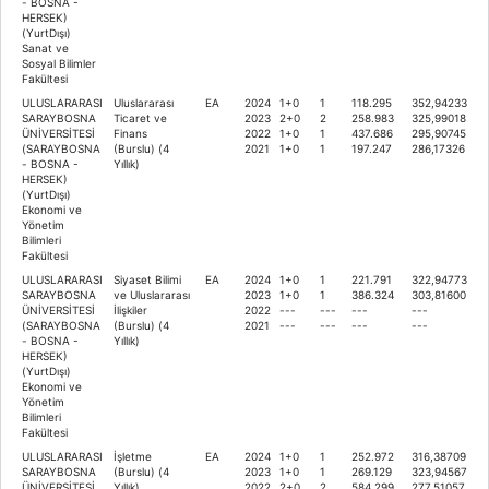
- BOSNA -
HERSEK)
(YurtDışı)
Sanat ve
Sosyal Bilimler
Fakültesi
ULUSLARARASI
Uluslararası
EA
2024
1+0
1
118.295
352,94233
SARAYBOSNA
Ticaret ve
2023
2+0
2
258.983
325,99018
ÜNİVERSİTESİ
Finans
2022
1+0
1
437.686
295,90745
(SARAYBOSNA
(Burslu) (4
2021
1+0
1
197.247
286,17326
- BOSNA -
Yıllık)
HERSEK)
(YurtDışı)
Ekonomi ve
Yönetim
Bilimleri
Fakültesi
ULUSLARARASI
Siyaset Bilimi
EA
2024
1+0
1
221.791
322,94773
SARAYBOSNA
ve Uluslararası
2023
1+0
1
386.324
303,81600
ÜNİVERSİTESİ
İlişkiler
2022
---
---
---
---
(SARAYBOSNA
(Burslu) (4
2021
---
---
---
---
- BOSNA -
Yıllık)
HERSEK)
(YurtDışı)
Ekonomi ve
Yönetim
Bilimleri
Fakültesi
ULUSLARARASI
İşletme
EA
2024
1+0
1
252.972
316,38709
SARAYBOSNA
(Burslu) (4
2023
1+0
1
269.129
323,94567
ÜNİVERSİTESİ
Yıllık)
2022
2+0
2
584.299
277,51057