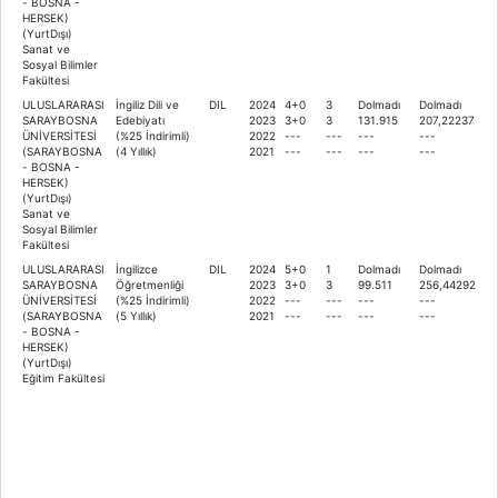
- BOSNA -
HERSEK)
(YurtDışı)
Sanat ve
Sosyal Bilimler
Fakültesi
ULUSLARARASI
İngiliz Dili ve
DIL
2024
4+0
3
Dolmadı
Dolmadı
SARAYBOSNA
Edebiyatı
2023
3+0
3
131.915
207,22237
ÜNİVERSİTESİ
(%25 İndirimli)
2022
---
---
---
---
(SARAYBOSNA
(4 Yıllık)
2021
---
---
---
---
- BOSNA -
HERSEK)
(YurtDışı)
Sanat ve
Sosyal Bilimler
Fakültesi
ULUSLARARASI
İngilizce
DIL
2024
5+0
1
Dolmadı
Dolmadı
SARAYBOSNA
Öğretmenliği
2023
3+0
3
99.511
256,44292
ÜNİVERSİTESİ
(%25 İndirimli)
2022
---
---
---
---
(SARAYBOSNA
(5 Yıllık)
2021
---
---
---
---
- BOSNA -
HERSEK)
(YurtDışı)
Eğitim Fakültesi