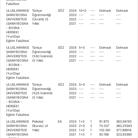
Fakültesi
ULUSLARARASI
Türkçe
SÖZ
2024
10+0
---
Dolmadı
Dolmadı
SARAYBOSNA
Öğretmenliği
2023
---
---
---
---
ÜNİVERSİTESİ
(Ücretli) (5
2022
---
---
---
---
(SARAYBOSNA
Yıllık)
2021
---
---
---
---
- BOSNA -
HERSEK)
(YurtDışı)
Eğitim Fakültesi
ULUSLARARASI
Türkçe
SÖZ
2024
5+0
---
Dolmadı
Dolmadı
SARAYBOSNA
Öğretmenliği
2023
---
---
---
---
ÜNİVERSİTESİ
(%50 İndirimli)
2022
---
---
---
---
(SARAYBOSNA
(5 Yıllık)
2021
---
---
---
---
- BOSNA -
HERSEK)
(YurtDışı)
Eğitim Fakültesi
ULUSLARARASI
Türkçe
SÖZ
2024
5+0
---
Dolmadı
Dolmadı
SARAYBOSNA
Öğretmenliği
2023
---
---
---
---
ÜNİVERSİTESİ
(%25 İndirimli)
2022
---
---
---
---
(SARAYBOSNA
(5 Yıllık)
2021
---
---
---
---
- BOSNA -
HERSEK)
(YurtDışı)
Eğitim Fakültesi
ULUSLARARASI
Psikoloji
EA
2024
1+0
1
91.875
363,94193
SARAYBOSNA
(Burslu) (4
2023
2+0
2
75.037
383,25563
ÜNİVERSİTESİ
Yıllık)
2022
1+0
1
102.561
377,69916
(SARAYBOSNA
2021
1+0
1
92.188
323,93365