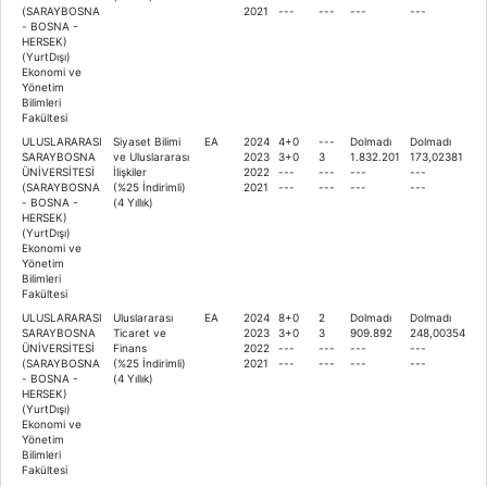
(SARAYBOSNA
2021
---
---
---
---
- BOSNA -
HERSEK)
(YurtDışı)
Ekonomi ve
Yönetim
Bilimleri
Fakültesi
ULUSLARARASI
Siyaset Bilimi
EA
2024
4+0
---
Dolmadı
Dolmadı
SARAYBOSNA
ve Uluslararası
2023
3+0
3
1.832.201
173,02381
ÜNİVERSİTESİ
İlişkiler
2022
---
---
---
---
(SARAYBOSNA
(%25 İndirimli)
2021
---
---
---
---
- BOSNA -
(4 Yıllık)
HERSEK)
(YurtDışı)
Ekonomi ve
Yönetim
Bilimleri
Fakültesi
ULUSLARARASI
Uluslararası
EA
2024
8+0
2
Dolmadı
Dolmadı
SARAYBOSNA
Ticaret ve
2023
3+0
3
909.892
248,00354
ÜNİVERSİTESİ
Finans
2022
---
---
---
---
(SARAYBOSNA
(%25 İndirimli)
2021
---
---
---
---
- BOSNA -
(4 Yıllık)
HERSEK)
(YurtDışı)
Ekonomi ve
Yönetim
Bilimleri
Fakültesi