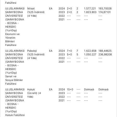
Fakültesi
ULUSLARARASI
İktisat
EA
2024
2+0
2
1.577.221
193,70028
SARAYBOSNA
(%25 İndirimli)
2023
2+0
2
1.823.903
174,87101
ÜNİVERSİTESİ
(4 Yıllık)
2022
---
---
---
---
(SARAYBOSNA
2021
---
---
---
---
- BOSNA -
HERSEK)
(YurtDışı)
Ekonomi ve
Yönetim
Bilimleri
Fakültesi
ULUSLARARASI
Psikoloji
EA
2024
7+0
7
1.622.658
188,44625
SARAYBOSNA
(%25 İndirimli)
2023
5+0
5
1.050.227
236,98208
ÜNİVERSİTESİ
(4 Yıllık)
2022
---
---
---
---
(SARAYBOSNA
2021
---
---
---
---
- BOSNA -
HERSEK)
(YurtDışı)
Sanat ve
Sosyal Bilimler
Fakültesi
ULUSLARARASI
Hukuk
EA
2024
15+0
---
Dolmadı
Dolmadı
SARAYBOSNA
(Ücretli) (4
2023
---
---
---
---
ÜNİVERSİTESİ
Yıllık)
2022
---
---
---
---
(SARAYBOSNA
2021
---
---
---
---
- BOSNA -
HERSEK)
(YurtDışı)
Hukuk Fakültesi