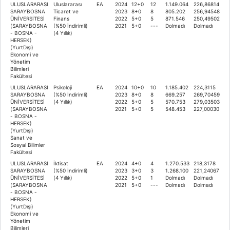
ULUSLARARASI
Uluslararası
EA
2024
12+0
12
1.149.064
226,86814
SARAYBOSNA
Ticaret ve
2023
8+0
8
805.202
256,94548
ÜNİVERSİTESİ
Finans
2022
5+0
5
871.546
250,49502
(SARAYBOSNA
(%50 İndirimli)
2021
5+0
---
Dolmadı
Dolmadı
- BOSNA -
(4 Yıllık)
HERSEK)
(YurtDışı)
Ekonomi ve
Yönetim
Bilimleri
Fakültesi
ULUSLARARASI
Psikoloji
EA
2024
10+0
10
1.185.402
224,3115
SARAYBOSNA
(%50 İndirimli)
2023
8+0
8
669.257
269,70459
ÜNİVERSİTESİ
(4 Yıllık)
2022
5+0
5
570.753
279,03503
(SARAYBOSNA
2021
5+0
5
548.453
227,00030
- BOSNA -
HERSEK)
(YurtDışı)
Sanat ve
Sosyal Bilimler
Fakültesi
ULUSLARARASI
İktisat
EA
2024
4+0
4
1.270.533
218,3178
SARAYBOSNA
(%50 İndirimli)
2023
3+0
3
1.268.100
221,24067
ÜNİVERSİTESİ
(4 Yıllık)
2022
5+0
1
Dolmadı
Dolmadı
(SARAYBOSNA
2021
5+0
---
Dolmadı
Dolmadı
- BOSNA -
HERSEK)
(YurtDışı)
Ekonomi ve
Yönetim
Bilimleri