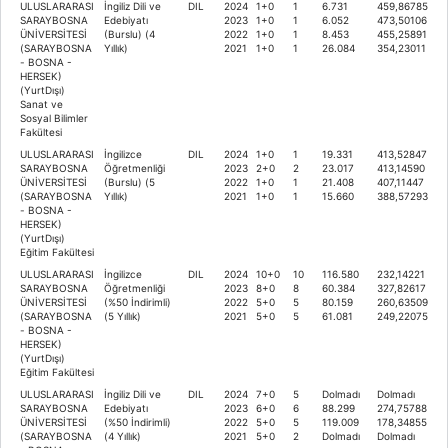
ULUSLARARASI
İngiliz Dili ve
DIL
2024
1+0
1
6.731
459,86785
SARAYBOSNA
Edebiyatı
2023
1+0
1
6.052
473,50106
ÜNİVERSİTESİ
(Burslu) (4
2022
1+0
1
8.453
455,25891
(SARAYBOSNA
Yıllık)
2021
1+0
1
26.084
354,23011
- BOSNA -
HERSEK)
(YurtDışı)
Sanat ve
Sosyal Bilimler
Fakültesi
ULUSLARARASI
İngilizce
DIL
2024
1+0
1
19.331
413,52847
SARAYBOSNA
Öğretmenliği
2023
2+0
2
23.017
413,14590
ÜNİVERSİTESİ
(Burslu) (5
2022
1+0
1
21.408
407,11447
(SARAYBOSNA
Yıllık)
2021
1+0
1
15.660
388,57293
- BOSNA -
HERSEK)
(YurtDışı)
Eğitim Fakültesi
ULUSLARARASI
İngilizce
DIL
2024
10+0
10
116.580
232,14221
SARAYBOSNA
Öğretmenliği
2023
8+0
8
60.384
327,82617
ÜNİVERSİTESİ
(%50 İndirimli)
2022
5+0
5
80.159
260,63509
(SARAYBOSNA
(5 Yıllık)
2021
5+0
5
61.081
249,22075
- BOSNA -
HERSEK)
(YurtDışı)
Eğitim Fakültesi
ULUSLARARASI
İngiliz Dili ve
DIL
2024
7+0
5
Dolmadı
Dolmadı
SARAYBOSNA
Edebiyatı
2023
6+0
6
88.299
274,75788
ÜNİVERSİTESİ
(%50 İndirimli)
2022
5+0
5
119.009
178,34855
(SARAYBOSNA
(4 Yıllık)
2021
5+0
2
Dolmadı
Dolmadı