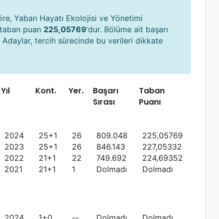
öre, Yaban Hayatı Ekolojisi ve Yönetimi
 taban puan
225,05769
‘dur. Bölüme ait başarı
 Adaylar, tercih sürecinde bu verileri dikkate
Yıl
Kont.
Yer.
Başarı
Taban
Sırası
Puanı
2024
25+1
26
809.048
225,05769
2023
25+1
26
846.143
227,05332
2022
21+1
22
749.692
224,69352
2021
21+1
1
Dolmadı
Dolmadı
2024
1+0
--
Dolmadı
Dolmadı