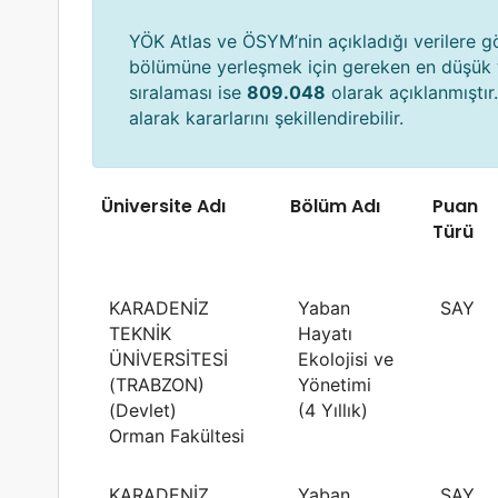
YÖK Atlas ve ÖSYM’nin açıkladığı verilere g
bölümüne yerleşmek için gereken en düşük
sıralaması ise
809.048
olarak açıklanmıştır.
alarak kararlarını şekillendirebilir.
Üniversite Adı
Bölüm Adı
Puan
Türü
KARADENİZ
Yaban
SAY
TEKNİK
Hayatı
ÜNİVERSİTESİ
Ekolojisi ve
(TRABZON)
Yönetimi
(Devlet)
(4 Yıllık)
Orman Fakültesi
KARADENİZ
Yaban
SAY