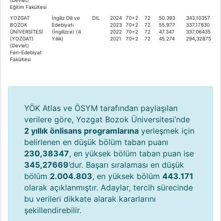
Eğitim Fakültesi
YOZGAT
İngiliz Dili ve
DIL
2024
70+2
72
50.393
343,10357
BOZOK
Edebiyatı
2023
70+2
72
55.977
337,17830
ÜNİVERSİTESİ
(İngilizce) (4
2022
70+2
72
47.347
337,06435
(YOZGAT)
Yıllık)
2021
70+2
72
45.274
294,32875
(Devlet)
Fen-Edebiyat
Fakültesi
YÖK Atlas ve ÖSYM tarafından paylaşılan
verilere göre, Yozgat Bozok Üniversitesi’nde
2 yıllık önlisans programlarına
yerleşmek için
belirlenen en düşük bölüm taban puanı
230,38347
, en yüksek bölüm taban puan ise
345,27669
’dur. Başarı sıralaması en düşük
bölüm
2.004.803
, en yüksek bölüm
443.171
olarak açıklanmıştır. Adaylar, tercih sürecinde
bu verileri dikkate alarak kararlarını
şekillendirebilir.