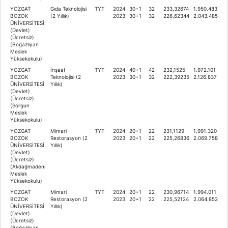
YOZGAT
Gıda Teknolojisi
TYT
2024
30+1
32
233,32674
1.950.483
BOZOK
(2 Yıllık)
2023
30+1
32
226,62344
2.043.485
ÜNİVERSİTESİ
(Devlet)
(Ücretsiz)
(Boğazlıyan
Meslek
Yüksekokulu)
YOZGAT
İnşaat
TYT
2024
40+1
42
232,1525
1.972.101
BOZOK
Teknolojisi (2
2023
30+1
32
222,39235
2.126.837
ÜNİVERSİTESİ
Yıllık)
(Devlet)
(Ücretsiz)
(Sorgun
Meslek
Yüksekokulu)
YOZGAT
Mimari
TYT
2024
20+1
22
231,1129
1.991.320
BOZOK
Restorasyon (2
2023
20+1
22
225,26836
2.069.758
ÜNİVERSİTESİ
Yıllık)
(Devlet)
(Ücretsiz)
(Akdağmadeni
Meslek
Yüksekokulu)
YOZGAT
Mimari
TYT
2024
20+1
22
230,96714
1.994.011
BOZOK
Restorasyon (2
2023
20+1
22
225,52124
2.064.852
ÜNİVERSİTESİ
Yıllık)
(Devlet)
(Ücretsiz)
(Boğazlıyan