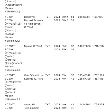
(Ücretsiz)
(Akdağmadeni
Meslek
Yüksekokulu)
YOZGAT
Bilgisayar
TYT
2024
50+2
54
249,13061
1.667.877
BOZOK
Destekli Tasarım
2023
50+2
53
ÜNİVERSİTESİ
ve Animasyon
(Devlet)
(2 Yıllık)
(Ücretsiz)
(Yozgat
Meslek
Yüksekokulu)
YOZGAT
Makine (2 Yıllık)
TYT
2024
35+1
37
246,23036
1.718.728
BOZOK
2023
35+1
36
ÜNİVERSİTESİ
(Devlet)
(Ücretsiz)
(Akdağmadeni
Meslek
Yüksekokulu)
YOZGAT
Özel Güvenlik ve
TYT
2024
35+1
37
245,43742
1.732.585
BOZOK
Koruma (2 Yıllık)
2023
40+1
42
235,87399
1.867.416
ÜNİVERSİTESİ
(Devlet)
(Ücretsiz)
(Şefaatli
Meslek
Yüksekokulu)
YOZGAT
Otomotiv
TYT
2024
40+1
42
244,14994
1.755.455
BOZOK
Teknolojisi (2
2023
40+1
41