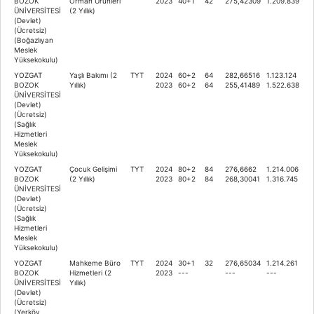
BOZOK
Orman Ürünleri
2023
40+1
42
275,42309
1.209.839
ÜNİVERSİTESİ
(2 Yıllık)
(Devlet)
(Ücretsiz)
(Boğazlıyan
Meslek
Yüksekokulu)
YOZGAT
Yaşlı Bakımı (2
TYT
2024
60+2
64
282,66516
1.123.124
BOZOK
Yıllık)
2023
60+2
64
255,41489
1.522.638
ÜNİVERSİTESİ
(Devlet)
(Ücretsiz)
(Sağlık
Hizmetleri
Meslek
Yüksekokulu)
YOZGAT
Çocuk Gelişimi
TYT
2024
80+2
84
276,6662
1.214.006
BOZOK
(2 Yıllık)
2023
80+2
84
268,30041
1.316.745
ÜNİVERSİTESİ
(Devlet)
(Ücretsiz)
(Sağlık
Hizmetleri
Meslek
Yüksekokulu)
YOZGAT
Mahkeme Büro
TYT
2024
30+1
32
276,65034
1.214.261
BOZOK
Hizmetleri (2
2023
---
---
---
ÜNİVERSİTESİ
Yıllık)
(Devlet)
(Ücretsiz)
(Yerköy