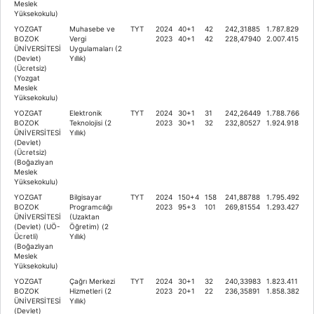
Meslek
Yüksekokulu)
YOZGAT
Muhasebe ve
TYT
2024
40+1
42
242,31885
1.787.829
BOZOK
Vergi
2023
40+1
42
228,47940
2.007.415
ÜNİVERSİTESİ
Uygulamaları (2
(Devlet)
Yıllık)
(Ücretsiz)
(Yozgat
Meslek
Yüksekokulu)
YOZGAT
Elektronik
TYT
2024
30+1
31
242,26449
1.788.766
BOZOK
Teknolojisi (2
2023
30+1
32
232,80527
1.924.918
ÜNİVERSİTESİ
Yıllık)
(Devlet)
(Ücretsiz)
(Boğazlıyan
Meslek
Yüksekokulu)
YOZGAT
Bilgisayar
TYT
2024
150+4
158
241,88788
1.795.492
BOZOK
Programcılığı
2023
95+3
101
269,81554
1.293.427
ÜNİVERSİTESİ
(Uzaktan
(Devlet) (UÖ-
Öğretim) (2
Ücretli)
Yıllık)
(Boğazlıyan
Meslek
Yüksekokulu)
YOZGAT
Çağrı Merkezi
TYT
2024
30+1
32
240,33983
1.823.411
BOZOK
Hizmetleri (2
2023
20+1
22
236,35891
1.858.382
ÜNİVERSİTESİ
Yıllık)
(Devlet)