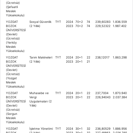
(Ücretsiz)
(Şefaatli
Meslek
Yüksekokulu)
YOZGAT
Sosyal Güvenlik
TYT
2024
70+2
74
239,60283
1.836.559
BOZOK
(2 Yıllık)
2023
70+2
74
229,52322
1.987.402
ÜNİVERSİTESİ
(Devlet)
(Ücretsiz)
(Yerköy
Meslek
Yüksekokulu)
YOZGAT
Tarım Makineleri
TYT
2024
20+1
22
238,12017
1.863.298
BOZOK
(2 Yıllık)
2023
20+1
21
ÜNİVERSİTESİ
(Devlet)
(Ücretsiz)
(Yozgat
Meslek
Yüksekokulu)
YOZGAT
Muhasebe ve
TYT
2024
20+1
22
237,7004
1.870.940
BOZOK
Vergi
2023
20+1
22
226,94043
2.037.384
ÜNİVERSİTESİ
Uygulamaları (2
(Devlet)
Yıllık)
(Ücretsiz)
(Sorgun
Meslek
Yüksekokulu)
YOZGAT
İşletme Yönetimi
TYT
2024
30+1
32
236,80529
1.886.956
BOZOK
(2 Yıllık)
2023
30+1
32
227,48863
2.026.765