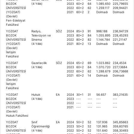
BOZOK
(4 Yıllık)
2023
60+2
64
1.085.650
225,79655
ÜNİVERSİTESİ
2022
60+2
62
1.259.117
209,94421
(YOZGAT)
2021
60+2
2
Dolmadı
Dolmadı
(Devlet)
Fen-Edebiyat
Fakültesi
YOZGAT
Radyo,
SÖZ
2024
85+3
91
998.188
236,94729
BOZOK
Televizyon ve
2023
80+2
84
1.055.895
228,45293
ÜNİVERSİTESİ
Sinema
2022
80+2
82
1.144.784
221,21147
(YOZGAT)
(4 Yıllık)
2021
80+2
13
Dolmadı
Dolmadı
(Devlet)
İletişim
Fakültesi
YOZGAT
Gazetecilik
SÖZ
2024
65+2
69
1.023.862
234,4534
BOZOK
(4 Yıllık)
2023
60+2
64
1.070.720
227,13684
ÜNİVERSİTESİ
2022
60+2
62
1.288.679
206,73668
(YOZGAT)
2021
60+2
14
Dolmadı
Dolmadı
(Devlet)
İletişim
Fakültesi
YOZGAT
Hukuk
EA
2024
30+1
31
56.657
383,21635
BOZOK
(4 Yıllık)
2023
---
---
---
---
ÜNİVERSİTESİ
2022
---
---
---
---
(YOZGAT)
2021
---
---
---
---
(Devlet)
Hukuk Fakültesi
YOZGAT
Sınıf
EA
2024
50+2
52
137.936
345,85663
BOZOK
Öğretmenliği
2023
50+2
52
131.965
359,60765
ÜNİVERSİTESİ
(4 Yıllık)
2022
50+2
52
151.640
358,30493