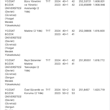
YOZGAT
Büro Yönetimi
TYT
2024
40+1
42
252,53721
1.608.831
BOZOK
ve Yönetici
2023
40+1
42
233,65699
1.908.946
ÜNİVERSİTESİ
Asistanlığı (2
(Devlet)
Yıllık)
(Ücretsiz)
(Yozgat
Meslek
Yüksekokulu)
YOZGAT
Makine (2 Yıllık)
TYT
2024
40+1
42
252,08806
1.616.600
BOZOK
2023
40+1
41
ÜNİVERSİTESİ
(Devlet)
(Ücretsiz)
(Yozgat
Meslek
Yüksekokulu)
YOZGAT
Raylı Sistemler
TYT
2024
40+1
42
251,95551
1.618.772
BOZOK
Makine
2023
40+1
41
ÜNİVERSİTESİ
Teknolojisi (2
(Devlet)
Yıllık)
(Ücretsiz)
(Sorgun
Meslek
Yüksekokulu)
YOZGAT
Özel Güvenlik ve
TYT
2024
50+2
53
251,8457
1.620.719
BOZOK
Koruma (2 Yıllık)
2023
50+2
53
ÜNİVERSİTESİ
(Devlet)
(Ücretsiz)
(Sorgun