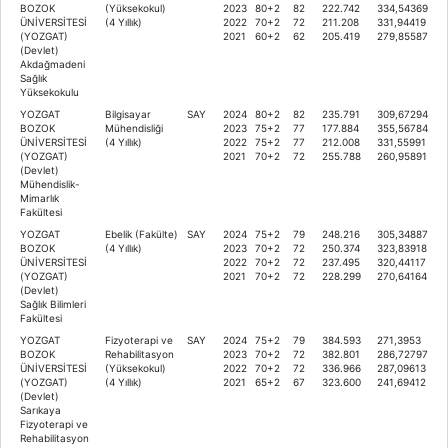
BOZOK
(Yüksekokul)
2023
80+2
82
222.742
334,54369
ÜNİVERSİTESİ
(4 Yıllık)
2022
70+2
72
211.208
331,94419
(YOZGAT)
2021
60+2
62
205.419
279,85587
(Devlet)
Akdağmadeni
Sağlık
Yüksekokulu
YOZGAT
Bilgisayar
SAY
2024
80+2
82
235.791
309,67294
BOZOK
Mühendisliği
2023
75+2
77
177.884
355,56784
ÜNİVERSİTESİ
(4 Yıllık)
2022
75+2
77
212.008
331,55991
(YOZGAT)
2021
70+2
72
255.788
260,95891
(Devlet)
Mühendislik-
Mimarlık
Fakültesi
YOZGAT
Ebelik (Fakülte)
SAY
2024
75+2
79
248.216
305,34887
BOZOK
(4 Yıllık)
2023
70+2
72
250.374
323,83918
ÜNİVERSİTESİ
2022
70+2
72
237.495
320,44117
(YOZGAT)
2021
70+2
72
228.299
270,64164
(Devlet)
Sağlık Bilimleri
Fakültesi
YOZGAT
Fizyoterapi ve
SAY
2024
75+2
79
384.593
271,3953
BOZOK
Rehabilitasyon
2023
70+2
72
382.801
286,72797
ÜNİVERSİTESİ
(Yüksekokul)
2022
70+2
72
336.966
287,09613
(YOZGAT)
(4 Yıllık)
2021
65+2
67
323.600
241,69412
(Devlet)
Sarıkaya
Fizyoterapi ve
Rehabilitasyon