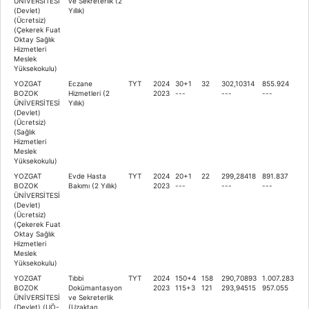
ÜNİVERSİTESİ
ve Sekreterlik (2
(Devlet)
Yıllık)
(Ücretsiz)
(Çekerek Fuat
Oktay Sağlık
Hizmetleri
Meslek
Yüksekokulu)
YOZGAT
Eczane
TYT
2024
30+1
32
302,10314
855.924
BOZOK
Hizmetleri (2
2023
---
---
---
ÜNİVERSİTESİ
Yıllık)
(Devlet)
(Ücretsiz)
(Sağlık
Hizmetleri
Meslek
Yüksekokulu)
YOZGAT
Evde Hasta
TYT
2024
20+1
22
299,28418
891.837
BOZOK
Bakımı (2 Yıllık)
2023
---
---
---
ÜNİVERSİTESİ
(Devlet)
(Ücretsiz)
(Çekerek Fuat
Oktay Sağlık
Hizmetleri
Meslek
Yüksekokulu)
YOZGAT
Tıbbi
TYT
2024
150+4
158
290,70893
1.007.283
BOZOK
Dokümantasyon
2023
115+3
121
293,94515
957.055
ÜNİVERSİTESİ
ve Sekreterlik
(Devlet) (UÖ-
(Uzaktan