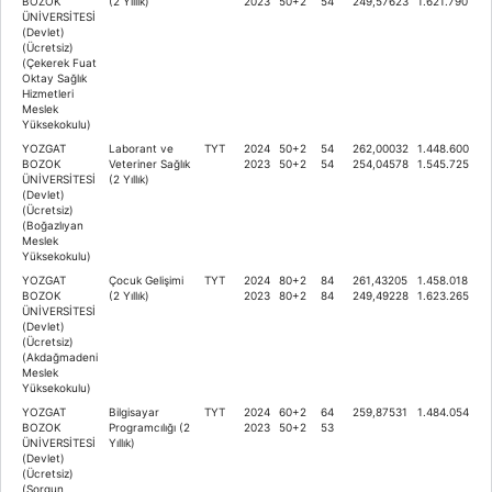
BOZOK
(2 Yıllık)
2023
50+2
54
249,57623
1.621.790
ÜNİVERSİTESİ
(Devlet)
(Ücretsiz)
(Çekerek Fuat
Oktay Sağlık
Hizmetleri
Meslek
Yüksekokulu)
YOZGAT
Laborant ve
TYT
2024
50+2
54
262,00032
1.448.600
BOZOK
Veteriner Sağlık
2023
50+2
54
254,04578
1.545.725
ÜNİVERSİTESİ
(2 Yıllık)
(Devlet)
(Ücretsiz)
(Boğazlıyan
Meslek
Yüksekokulu)
YOZGAT
Çocuk Gelişimi
TYT
2024
80+2
84
261,43205
1.458.018
BOZOK
(2 Yıllık)
2023
80+2
84
249,49228
1.623.265
ÜNİVERSİTESİ
(Devlet)
(Ücretsiz)
(Akdağmadeni
Meslek
Yüksekokulu)
YOZGAT
Bilgisayar
TYT
2024
60+2
64
259,87531
1.484.054
BOZOK
Programcılığı (2
2023
50+2
53
ÜNİVERSİTESİ
Yıllık)
(Devlet)
(Ücretsiz)
(Sorgun