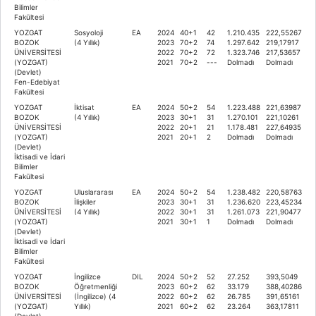
Bilimler
Fakültesi
YOZGAT
Sosyoloji
EA
2024
40+1
42
1.210.435
222,55267
BOZOK
(4 Yıllık)
2023
70+2
74
1.297.642
219,17917
ÜNİVERSİTESİ
2022
70+2
72
1.323.746
217,53657
(YOZGAT)
2021
70+2
---
Dolmadı
Dolmadı
(Devlet)
Fen-Edebiyat
Fakültesi
YOZGAT
İktisat
EA
2024
50+2
54
1.223.488
221,63987
BOZOK
(4 Yıllık)
2023
30+1
31
1.270.101
221,10261
ÜNİVERSİTESİ
2022
20+1
21
1.178.481
227,64935
(YOZGAT)
2021
20+1
2
Dolmadı
Dolmadı
(Devlet)
İktisadi ve İdari
Bilimler
Fakültesi
YOZGAT
Uluslararası
EA
2024
50+2
54
1.238.482
220,58763
BOZOK
İlişkiler
2023
30+1
31
1.236.620
223,45234
ÜNİVERSİTESİ
(4 Yıllık)
2022
30+1
31
1.261.073
221,90477
(YOZGAT)
2021
30+1
1
Dolmadı
Dolmadı
(Devlet)
İktisadi ve İdari
Bilimler
Fakültesi
YOZGAT
İngilizce
DIL
2024
50+2
52
27.252
393,5049
BOZOK
Öğretmenliği
2023
60+2
62
33.179
388,40286
ÜNİVERSİTESİ
(İngilizce) (4
2022
60+2
62
26.785
391,65161
(YOZGAT)
Yıllık)
2021
60+2
62
23.264
363,17811
(Devlet)