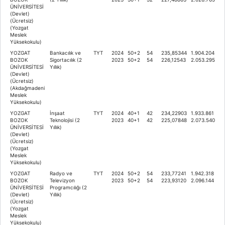
ÜNİVERSİTESİ
(Devlet)
(Ücretsiz)
(Yozgat
Meslek
Yüksekokulu)
YOZGAT
Bankacılık ve
TYT
2024
50+2
54
235,85344
1.904.204
BOZOK
Sigortacılık (2
2023
50+2
54
226,12543
2.053.295
ÜNİVERSİTESİ
Yıllık)
(Devlet)
(Ücretsiz)
(Akdağmadeni
Meslek
Yüksekokulu)
YOZGAT
İnşaat
TYT
2024
40+1
42
234,22903
1.933.861
BOZOK
Teknolojisi (2
2023
40+1
42
225,07848
2.073.540
ÜNİVERSİTESİ
Yıllık)
(Devlet)
(Ücretsiz)
(Yozgat
Meslek
Yüksekokulu)
YOZGAT
Radyo ve
TYT
2024
50+2
54
233,77241
1.942.318
BOZOK
Televizyon
2023
50+2
54
223,93120
2.096.144
ÜNİVERSİTESİ
Programcılığı (2
(Devlet)
Yıllık)
(Ücretsiz)
(Yozgat
Meslek
Yüksekokulu)