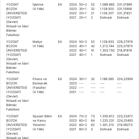
YOZGAT
İşletme
EA
2024
50+2
52
1.089.665
231,01995
BOZOK
(4 Yıllık)
2023
30+1
32
1.128.920
231,15956
ÜNİVERSİTESİ
2022
20+1
21
1.126.207
231,31821
(YOZGAT)
2021
20+1
2
Dolmadı
Dolmadı
(Devlet)
İktisadi ve İdari
Bilimler
Fakültesi
YOZGAT
Maliye
EA
2024
50+2
52
1.128.933
228,27976
BOZOK
(4 Yıllık)
2023
40+1
42
1.213.744
225,07875
ÜNİVERSİTESİ
2022
40+1
41
1.303.750
218,91819
(YOZGAT)
2021
40+1
1
Dolmadı
Dolmadı
(Devlet)
İktisadi ve İdari
Bilimler
Fakültesi
YOZGAT
Finans ve
EA
2024
30+1
32
1.186.585
224,22959
BOZOK
Bankacılık
2023
---
---
---
---
ÜNİVERSİTESİ
(Fakülte)
2022
---
---
---
---
(YOZGAT)
(4 Yıllık)
2021
---
---
---
---
(Devlet)
İktisadi ve İdari
Bilimler
Fakültesi
YOZGAT
Siyaset Bilimi
EA
2024
70+2
73
1.200.612
223,23472
BOZOK
ve Kamu
2023
60+2
64
1.225.231
224,25493
ÜNİVERSİTESİ
Yönetimi
2022
60+2
62
1.301.215
219,09273
(YOZGAT)
(4 Yıllık)
2021
60+2
5
Dolmadı
Dolmadı
(Devlet)
İktisadi ve İdari