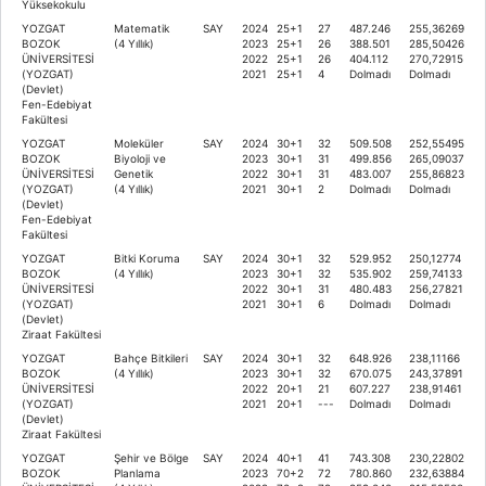
Yüksekokulu
YOZGAT
Matematik
SAY
2024
25+1
27
487.246
255,36269
BOZOK
(4 Yıllık)
2023
25+1
26
388.501
285,50426
ÜNİVERSİTESİ
2022
25+1
26
404.112
270,72915
(YOZGAT)
2021
25+1
4
Dolmadı
Dolmadı
(Devlet)
Fen-Edebiyat
Fakültesi
YOZGAT
Moleküler
SAY
2024
30+1
32
509.508
252,55495
BOZOK
Biyoloji ve
2023
30+1
31
499.856
265,09037
ÜNİVERSİTESİ
Genetik
2022
30+1
31
483.007
255,86823
(YOZGAT)
(4 Yıllık)
2021
30+1
2
Dolmadı
Dolmadı
(Devlet)
Fen-Edebiyat
Fakültesi
YOZGAT
Bitki Koruma
SAY
2024
30+1
32
529.952
250,12774
BOZOK
(4 Yıllık)
2023
30+1
32
535.902
259,74133
ÜNİVERSİTESİ
2022
30+1
31
480.483
256,27821
(YOZGAT)
2021
30+1
6
Dolmadı
Dolmadı
(Devlet)
Ziraat Fakültesi
YOZGAT
Bahçe Bitkileri
SAY
2024
30+1
32
648.926
238,11166
BOZOK
(4 Yıllık)
2023
30+1
32
670.075
243,37891
ÜNİVERSİTESİ
2022
20+1
21
607.227
238,91461
(YOZGAT)
2021
20+1
---
Dolmadı
Dolmadı
(Devlet)
Ziraat Fakültesi
YOZGAT
Şehir ve Bölge
SAY
2024
40+1
41
743.308
230,22802
BOZOK
Planlama
2023
70+2
72
780.860
232,63884