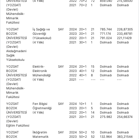
ÜNİVERSİTESİ
(4 Yıllık)
2022
70+2
72
859.040
215,58500
(YOZGAT)
2021
70+2
1
Dolmadı
Dolmadı
(Devlet)
Mühendislik-
Mimarlık
Fakültesi
YOZGAT
İş Sağlığı ve
SAY
2024
20+1
21
785.744
226,87305
BOZOK
Güvenliği
2023
20+1
21
771.174
233,49781
ÜNİVERSİTESİ
(Yüksekokul)
2022
20+1
21
791.024
221,11429
(YOZGAT)
(4 Yıllık)
2021
30+1
1
Dolmadı
Dolmadı
(Devlet)
Akdağmadeni
Sağlık
Yüksekokulu
YOZGAT
Elektrik-
SAY
2024
20+1
15
Dolmadı
Dolmadı
BOZOK
Elektronik
2023
40+1
12
Dolmadı
Dolmadı
ÜNİVERSİTESİ
Mühendisliği
2022
40+1
8
Dolmadı
Dolmadı
(YOZGAT)
(4 Yıllık)
2021
---
---
---
---
(Devlet)
Mühendislik-
Mimarlık
Fakültesi
YOZGAT
Fen Bilgisi
SAY
2024
10+1
1
Dolmadı
Dolmadı
BOZOK
Öğretmenliği
2023
20+1
5
Dolmadı
Dolmadı
ÜNİVERSİTESİ
(4 Yıllık)
2022
20+1
14
Dolmadı
Dolmadı
(YOZGAT)
2021
20+1
21
275.982
254,66374
(Devlet)
Eğitim Fakültesi
YOZGAT
İlköğretim
SAY
2024
50+2
10
Dolmadı
Dolmadı
BOZOK
Matematik
2023
50+2
52
132.964
383,21544