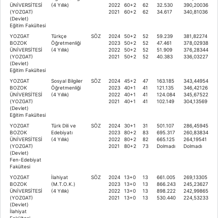
ÜNİVERSİTESİ
(4 Yıllık)
2022
60+2
62
32.530
390,20036
(YOZGAT)
2021
60+2
62
34.617
340,81036
(Devlet)
Eğitim Fakültesi
YOZGAT
Türkçe
SÖZ
2024
50+2
52
59.239
381,82274
BOZOK
Öğretmenliği
2023
50+2
52
47.461
378,02938
ÜNİVERSİTESİ
(4 Yıllık)
2022
50+2
52
51.909
376,28344
(YOZGAT)
2021
50+2
52
40.383
336,03227
(Devlet)
Eğitim Fakültesi
YOZGAT
Sosyal Bilgiler
SÖZ
2024
45+2
47
163.185
343,44954
BOZOK
Öğretmenliği
2023
40+1
41
121.135
346,42126
ÜNİVERSİTESİ
(4 Yıllık)
2022
40+1
41
124.084
345,67522
(YOZGAT)
2021
40+1
41
102.149
304,13569
(Devlet)
Eğitim Fakültesi
YOZGAT
Türk Dili ve
SÖZ
2024
30+1
31
501.107
286,45945
BOZOK
Edebiyatı
2023
80+2
83
695.317
260,83834
ÜNİVERSİTESİ
(4 Yıllık)
2022
80+2
82
665.125
264,19541
(YOZGAT)
2021
80+2
73
Dolmadı
Dolmadı
(Devlet)
Fen-Edebiyat
Fakültesi
YOZGAT
İlahiyat
SÖZ
2024
13+0
13
661.005
269,13305
BOZOK
(M.T.O.K.)
2023
13+0
13
866.243
245,23627
ÜNİVERSİTESİ
(4 Yıllık)
2022
13+0
13
898.222
242,99865
(YOZGAT)
2021
13+0
13
530.440
224,53233
(Devlet)
İlahiyat
Fakültesi