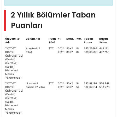
2 Yıllık Bölümler Taban
Puanları
Üniversite
Bölüm Adı
Puan
Yıl
Kont.
Yer.
Taban
Başarı
Adı
Türü
Puanı
Sırası
YOZGAT
Anestezi (2
TYT
2024
80+2
84
345,27669
443.171
BOZOK
Yıllık)
2023
80+2
84
339,66596
497.753
ÜNİVERSİTESİ
(Devlet)
(Ücretsiz)
(Sağlık
Hizmetleri
Meslek
Yüksekokulu)
YOZGAT
İlk ve Acil
TYT
2024
50+2
54
333,98186
526.948
BOZOK
Yardım (2 Yıllık)
2023
50+2
54
332,64164
553.273
ÜNİVERSİTESİ
(Devlet)
(Ücretsiz)
(Sağlık
Hizmetleri
Meslek
Yüksekokulu)