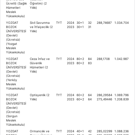
Ücretli) (Sağlık
Öğretim) (2
Hizmetleri
Yıllık)
Meslek
Yüksekokulu)
YOZGAT
Sivil Savunma
TYT
2024
30+1
32
288,74687
1.034.704
BOZOK
ve İtfaiyecilik (2
2023
30+1
31
ÜNİVERSİTESİ
Yıllık)
(Devlet)
(Ücretsiz)
(Yozgat
Meslek
Yüksekokulu)
YOZGAT
Ceza İnfaz ve
TYT
2024
80+2
84
288,1708
1.042.987
BOZOK
Güvenlik
2023
80+2
83
ÜNİVERSİTESİ
Hizmetleri (2
(Devlet)
Yıllık)
(Ücretsiz)
(Yerköy
Meslek
Yüksekokulu)
YOZGAT
Optisyenlik (2
TYT
2024
60+2
64
286,29584
1.069.796
BOZOK
Yıllık)
2023
60+2
64
275,49446
1.208.839
ÜNİVERSİTESİ
(Devlet)
(Ücretsiz)
(Sorgun
Meslek
Yüksekokulu)
YOZGAT
Ormancılık ve
TYT
2024
40+1
42
285,02299
1.088.236