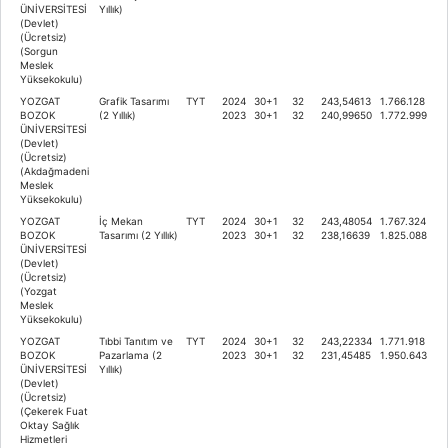
ÜNİVERSİTESİ
Yıllık)
(Devlet)
(Ücretsiz)
(Sorgun
Meslek
Yüksekokulu)
YOZGAT
Grafik Tasarımı
TYT
2024
30+1
32
243,54613
1.766.128
BOZOK
(2 Yıllık)
2023
30+1
32
240,99650
1.772.999
ÜNİVERSİTESİ
(Devlet)
(Ücretsiz)
(Akdağmadeni
Meslek
Yüksekokulu)
YOZGAT
İç Mekan
TYT
2024
30+1
32
243,48054
1.767.324
BOZOK
Tasarımı (2 Yıllık)
2023
30+1
32
238,16639
1.825.088
ÜNİVERSİTESİ
(Devlet)
(Ücretsiz)
(Yozgat
Meslek
Yüksekokulu)
YOZGAT
Tıbbi Tanıtım ve
TYT
2024
30+1
32
243,22334
1.771.918
BOZOK
Pazarlama (2
2023
30+1
32
231,45485
1.950.643
ÜNİVERSİTESİ
Yıllık)
(Devlet)
(Ücretsiz)
(Çekerek Fuat
Oktay Sağlık
Hizmetleri