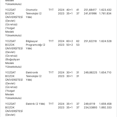
Meslek
Yüksekokulu)
YOZGAT
Otomotiv
TYT
2024
40+1
41
251,68417
1.623.432
BOZOK
Teknolojisi (2
2023
35+1
37
241,61996
1.761.834
ÜNİVERSİTESİ
Yıllık)
(Devlet)
(Ücretsiz)
(Yozgat
Meslek
Yüksekokulu)
YOZGAT
Bilgisayar
TYT
2024
60+2
62
251,62218
1.624.528
BOZOK
Programcılığı (2
2023
50+2
53
ÜNİVERSİTESİ
Yıllık)
(Devlet)
(Ücretsiz)
(Boğazlıyan
Meslek
Yüksekokulu)
YOZGAT
Elektronik
TYT
2024
30+1
31
249,88225
1.654.710
BOZOK
Teknolojisi (2
2023
30+1
31
ÜNİVERSİTESİ
Yıllık)
(Devlet)
(Ücretsiz)
(Yozgat
Meslek
Yüksekokulu)
YOZGAT
Elektrik (2 Yıllık)
TYT
2024
35+1
37
249,6119
1.659.458
BOZOK
2023
35+1
37
234,53893
1.892.333
ÜNİVERSİTESİ
(Devlet)