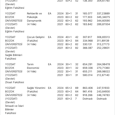
(YOZGAT)
2021
50+2
52
138.300
304,61760
(Devlet)
Eğitim Fakültesi
YOZGAT
Rehberlik ve
EA
2024
30+1
31
165.077
337,23889
BOZOK
Psikolojik
2023
60+2
62
177.303
345,34075
ÜNİVERSİTESİ
Danışmanlık
2022
60+2
62
193.962
344,60590
(YOZGAT)
(4 Yıllık)
2021
60+2
62
183.842
289,87004
(Devlet)
Eğitim Fakültesi
YOZGAT
Çocuk Gelişimi
EA
2024
40+1
42
307.617
306,65513
BOZOK
(Fakülte)
2023
80+2
84
334.968
311,89139
ÜNİVERSİTESİ
(4 Yıllık)
2022
80+2
82
330.131
313,27173
(YOZGAT)
2021
80+2
82
366.087
252,29831
(Devlet)
Sağlık Bilimleri
Fakültesi
YOZGAT
Tarım
EA
2024
30+1
32
654.291
264,98478
BOZOK
Ekonomisi
2023
30+1
32
659.336
270,71360
ÜNİVERSİTESİ
(4 Yıllık)
2022
30+1
31
655.211
269,98022
(YOZGAT)
2021
30+1
31
580.014
212,67140
(Devlet)
Ziraat Fakültesi
YOZGAT
Sağlık Yönetimi
EA
2024
65+2
69
863.406
247,51933
BOZOK
(Fakülte)
2023
60+2
64
961.416
243,84930
ÜNİVERSİTESİ
(4 Yıllık)
2022
60+2
62
918.266
246,74783
(YOZGAT)
2021
60+2
7
Dolmadı
Dolmadı
(Devlet)
İktisadi ve İdari
Bilimler
Fakültesi