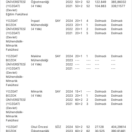
ÜNİVERSİTESİ
Öğretmenliği
2022
50+2
52
122.849
385,86032
(YOZGAT)
(4 Yıllık)
2021
50+2
52
104.883
339,11577
(Devlet)
Eğitim Fakültesi
YOZGAT
İnşaat
SAY
2024
20+1
4
Dolmadı
Dolmadı
BOZOK
Mühendisliği
2023
20+1
1
Dolmadı
Dolmadı
ÜNİVERSİTESİ
(4 Yıllık)
2022
20+1
2
Dolmadı
Dolmadı
(YOZGAT)
2021
20+1
5
Dolmadı
Dolmadı
(Devlet)
Mühendislik-
Mimarlık
Fakültesi
YOZGAT
Makine
SAY
2024
20+1
1
Dolmadı
Dolmadı
BOZOK
Mühendisliği
2023
---
---
---
---
ÜNİVERSİTESİ
(4 Yıllık)
2022
---
---
---
---
(YOZGAT)
2021
---
---
---
---
(Devlet)
Mühendislik-
Mimarlık
Fakültesi
YOZGAT
Mimarlık
SAY
2024
15+1
---
Dolmadı
Dolmadı
BOZOK
(4 Yıllık)
2023
20+1
1
Dolmadı
Dolmadı
ÜNİVERSİTESİ
2022
60+2
2
Dolmadı
Dolmadı
(YOZGAT)
2021
60+2
3
Dolmadı
Dolmadı
(Devlet)
Mühendislik-
Mimarlık
Fakültesi
YOZGAT
Okul Öncesi
SÖZ
2024
50+2
52
27.128
404,29614
BOZOK
Öğretmenliği
2023
60+2
62
30.525
390,61461