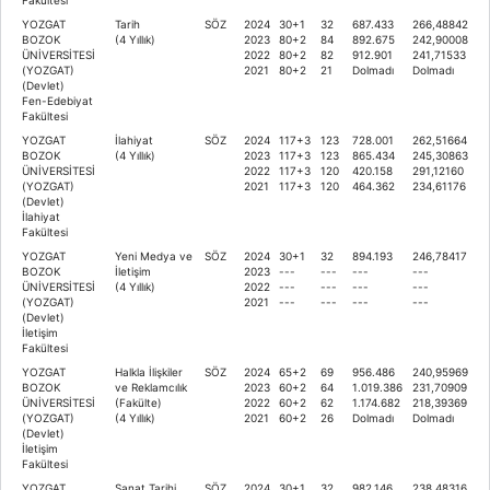
YOZGAT
Tarih
SÖZ
2024
30+1
32
687.433
266,48842
BOZOK
(4 Yıllık)
2023
80+2
84
892.675
242,90008
ÜNİVERSİTESİ
2022
80+2
82
912.901
241,71533
(YOZGAT)
2021
80+2
21
Dolmadı
Dolmadı
(Devlet)
Fen-Edebiyat
Fakültesi
YOZGAT
İlahiyat
SÖZ
2024
117+3
123
728.001
262,51664
BOZOK
(4 Yıllık)
2023
117+3
123
865.434
245,30863
ÜNİVERSİTESİ
2022
117+3
120
420.158
291,12160
(YOZGAT)
2021
117+3
120
464.362
234,61176
(Devlet)
İlahiyat
Fakültesi
YOZGAT
Yeni Medya ve
SÖZ
2024
30+1
32
894.193
246,78417
BOZOK
İletişim
2023
---
---
---
---
ÜNİVERSİTESİ
(4 Yıllık)
2022
---
---
---
---
(YOZGAT)
2021
---
---
---
---
(Devlet)
İletişim
Fakültesi
YOZGAT
Halkla İlişkiler
SÖZ
2024
65+2
69
956.486
240,95969
BOZOK
ve Reklamcılık
2023
60+2
64
1.019.386
231,70909
ÜNİVERSİTESİ
(Fakülte)
2022
60+2
62
1.174.682
218,39369
(YOZGAT)
(4 Yıllık)
2021
60+2
26
Dolmadı
Dolmadı
(Devlet)
İletişim
Fakültesi
YOZGAT
Sanat Tarihi
SÖZ
2024
30+1
32
982.146
238,48316