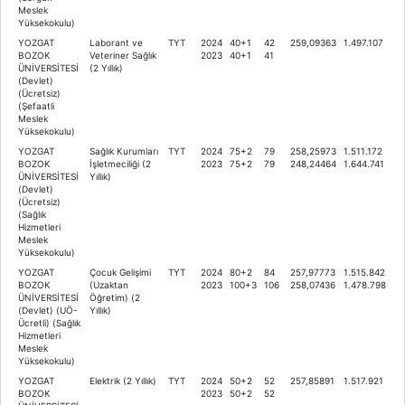
Meslek
Yüksekokulu)
YOZGAT
Laborant ve
TYT
2024
40+1
42
259,09363
1.497.107
BOZOK
Veteriner Sağlık
2023
40+1
41
ÜNİVERSİTESİ
(2 Yıllık)
(Devlet)
(Ücretsiz)
(Şefaatli
Meslek
Yüksekokulu)
YOZGAT
Sağlık Kurumları
TYT
2024
75+2
79
258,25973
1.511.172
BOZOK
İşletmeciliği (2
2023
75+2
79
248,24464
1.644.741
ÜNİVERSİTESİ
Yıllık)
(Devlet)
(Ücretsiz)
(Sağlık
Hizmetleri
Meslek
Yüksekokulu)
YOZGAT
Çocuk Gelişimi
TYT
2024
80+2
84
257,97773
1.515.842
BOZOK
(Uzaktan
2023
100+3
106
258,07436
1.478.798
ÜNİVERSİTESİ
Öğretim) (2
(Devlet) (UÖ-
Yıllık)
Ücretli) (Sağlık
Hizmetleri
Meslek
Yüksekokulu)
YOZGAT
Elektrik (2 Yıllık)
TYT
2024
50+2
52
257,85891
1.517.921
BOZOK
2023
50+2
52