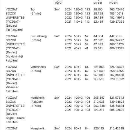
Türü
Sırası
Puanı
YOZGAT
Tıp
SAY
2024
120+3
123
28.100
465,42476
BOZOK
(6 Yıllık)
2023
120+3
123
28.728
485,10618
ÜNİVERSİTESİ
2022
120+3
123
29.789
482,49975
(YOZGAT)
2021
110+3
113
22.439
429,37355
(Devlet)
Tıp Fakültesi
YOZGAT
Diş Hekimliği
SAY
2024
50+2
52
44.384
442,2195
BOZOK
(5 Yıllık)
2023
50+2
52
42.812
467,34797
ÜNİVERSİTESİ
2022
50+2
52
42.873
466,16420
(YOZGAT)
2021
40+1
41
35.691
409,73387
(Devlet)
Diş Hekimliği
Fakültesi
YOZGAT
Veterinerlik
SAY
2024
60+2
64
198.868
324,06475
BOZOK
(5 Yıllık)
2023
60+2
62
176.649
356,17855
ÜNİVERSİTESİ
2022
60+2
62
148.000
367,38460
(YOZGAT)
2021
60+2
62
129.516
320,71692
(Devlet)
Veteriner
Fakültesi
YOZGAT
Hemşirelik
SAY
2024
100+3
106
205.897
321,07643
BOZOK
(Fakülte)
2023
100+3
104
210.038
339,94625
ÜNİVERSİTESİ
(4 Yıllık)
2022
100+3
103
203.338
335,66674
(YOZGAT)
2021
100+3
103
193.213
285,22692
(Devlet)
Sağlık Bilimleri
Fakültesi
YOZGAT
Hemşirelik
SAY
2024
80+2
84
220.115
315,42639