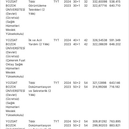
YOZGAT
Tıbbi
TYT
2024
30+1
32
332,60098
538.415
BOZOK
Görüntüleme
2023
30+1
32
322,67716
640.710
ÜNİVERSİTESİ
Teknikleri (2
(Devlet)
Yıllık)
(Ücretsiz)
(Sağlık
Hizmetleri
Meslek
Yüksekokulu)
YOZGAT
İlk ve Acil
TYT
2024
40+1
42
326,54538
591.349
BOZOK
Yardım (2 Yıllık)
2023
40+1
42
322,08639
646.202
ÜNİVERSİTESİ
(Devlet)
(Ücretsiz)
(Çekerek Fuat
Oktay Sağlık
Hizmetleri
Meslek
Yüksekokulu)
YOZGAT
Tıbbi
TYT
2024
50+2
54
321,12898
643.146
BOZOK
Dokümantasyon
2023
50+2
54
314,99268
716.182
ÜNİVERSİTESİ
ve Sekreterlik (2
(Devlet)
Yıllık)
(Ücretsiz)
(Sağlık
Hizmetleri
Meslek
Yüksekokulu)
YOZGAT
Tıbbi
TYT
2024
50+2
54
309,81292
763.895
BOZOK
Dokümantasyon
2023
50+2
54
299,90203
883.821