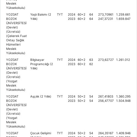
Meslek
Yüksekokulu)
YOZGAT
Yaşlı Bakımı (2
TYT
2024
60+2
64
273,70961
1.259.661
BOZOK
Yıllık)
2023
60+2
64
247,37231
1.659.847
ÜNİVERSİTESİ
(Devlet)
(Ücretsiz)
(Çekerek Fuat
Oktay Sağlık
Hizmetleri
Meslek
Yüksekokulu)
YOZGAT
Bilgisayar
TYT
2024
60+2
63
273,62727
1.261.012
BOZOK
Programcılığı (2
2023
60+2
62
ÜNİVERSİTESİ
Yıllık)
(Devlet)
(Ücretsiz)
(Yozgat
Meslek
Yüksekokulu)
YOZGAT
Aşçılık (2 Yıllık)
TYT
2024
50+2
54
267,41803
1.360.295
BOZOK
2023
50+2
54
256,47707
1.504.948
ÜNİVERSİTESİ
(Devlet)
(Ücretsiz)
(Yozgat
Meslek
Yüksekokulu)
YOZGAT
Çocuk Gelişimi
TYT
2024
50+2
54
264,35167
1.409.946