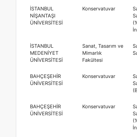
İSTANBUL
Konservatuvar
S
NİŞANTAŞI
S
ÜNİVERSİTESİ
(
İn
İSTANBUL
Sanat, Tasarım ve
S
MEDENİYET
Mimarlık
S
ÜNİVERSİTESİ
Fakültesi
BAHÇEŞEHİR
Konservatuvar
S
ÜNİVERSİTESİ
S
(
BAHÇEŞEHİR
Konservatuvar
S
ÜNİVERSİTESİ
S
(
İn