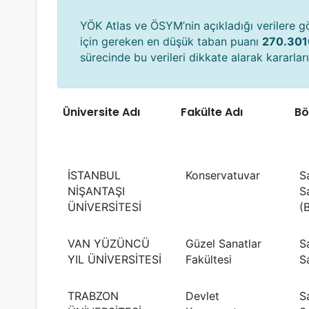
YÖK Atlas ve ÖSYM’nin açıkladığı verilere 
için gereken en düşük taban puanı
270.301
sürecinde bu verileri dikkate alarak kararların
Üniversite Adı
Fakülte Adı
Bö
İSTANBUL
Konservatuvar
S
NİŞANTAŞI
S
ÜNİVERSİTESİ
(
VAN YÜZÜNCÜ
Güzel Sanatlar
S
YIL ÜNİVERSİTESİ
Fakültesi
S
TRABZON
Devlet
S