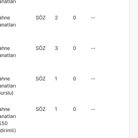
anatları
ahne
SÖZ
2
0
--
anatları
ahne
SÖZ
3
0
--
anatları
ahne
SÖZ
1
0
--
anatları
Burslu)
ahne
SÖZ
1
0
--
anatları
%50
dirimli)