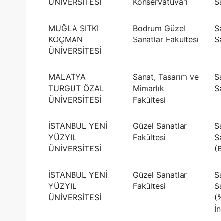
ÜNİVERSİTESİ
Konservatuvarı
S
MUĞLA SITKI
Bodrum Güzel
S
KOÇMAN
Sanatlar Fakültesi
S
ÜNİVERSİTESİ
MALATYA
Sanat, Tasarım ve
S
TURGUT ÖZAL
Mimarlık
S
ÜNİVERSİTESİ
Fakültesi
İSTANBUL YENİ
Güzel Sanatlar
S
YÜZYIL
Fakültesi
S
ÜNİVERSİTESİ
(
İSTANBUL YENİ
Güzel Sanatlar
S
YÜZYIL
Fakültesi
S
ÜNİVERSİTESİ
(
İn