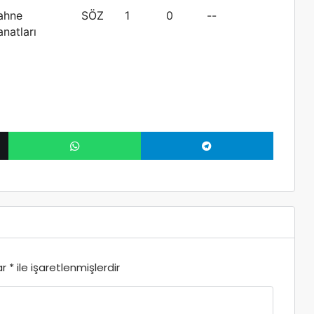
ahne
SÖZ
1
0
--
anatları
ar
*
ile işaretlenmişlerdir