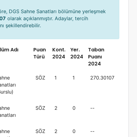
göre, DGS Sahne Sanatları bölümüne yerleşmek
07
olarak açıklanmıştır. Adaylar, tercih
ı şekillendirebilir.
lüm Adı
Puan
Kont.
Yer.
Taban
Türü
2024
2024
Puanı
2024
ahne
SÖZ
1
1
270.30107
anatları
Burslu)
ahne
SÖZ
2
0
--
anatları
ahne
SÖZ
2
0
--