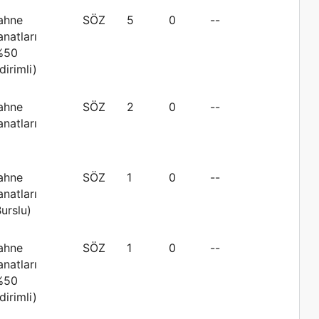
ahne
SÖZ
5
0
--
anatları
%50
dirimli)
ahne
SÖZ
2
0
--
anatları
ahne
SÖZ
1
0
--
anatları
Burslu)
ahne
SÖZ
1
0
--
anatları
%50
dirimli)