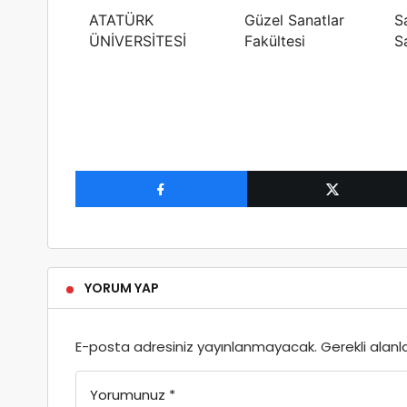
ATATÜRK
Güzel Sanatlar
S
ÜNİVERSİTESİ
Fakültesi
S
YORUM YAP
E-posta adresiniz yayınlanmayacak.
Gerekli alanl
Yorumunuz
*