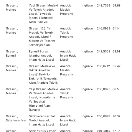
Gi̇resun /
Yeşil Giresun Mesleki
Anadolu
İngilizce
248,7569
59.68
Merkez
Ve Teknik Anadolu
Meslek
Lisesi / Yiyecek
Programı
İçecek Hizmetleri
Alanı (Sınavlı)
Gi̇resun /
Giresun 125. Yıl
Anadolu
İngilizce
246,0929
61.14
Merkez
Mesleki Ve Teknik
Teknik
Anadolu Lisesi /
Programı
Makine Ve Tasarım
Teknolojisi Alanı
Gi̇resun /
Eynesil Borsa
Anadolu
İngilizce
242,5353
63.14
Eynesi̇l
İstanbul Anadolu
İmam Hatip
İmam Hatip Lisesi
Lisesi
Gi̇resun /
Giresun Mesleki ve
Anadolu
İngilizce
238,6712
65.42
Merkez
Teknik Anadolu
Meslek
Lisesi/ Elektrik-
Programı
Elektronik Teknolojisi
Alanı Anadolu Teknik
Gi̇resun /
Yeşil Giresun Mesleki
Anadolu
İngilizce
236,8923
66.5
Merkez
Ve Teknik Anadolu
Teknik
Lisesi / Konaklama
Programı
Ve Seyahat
Hizmetleri Alanı
(Sınavlı)
Gi̇resun /
Şebinkarahisar Sait
Anadolu
İngilizce
230,6991
70.37
Şebi̇nkarahi̇sar
Tonbul Anadolu
İmam Hatip
İmam Hatip Lisesi
Lisesi
Gi̇resun /
Şehit Yunus Yılmaz
Anadolu
İngilizce
219,3183
77.97