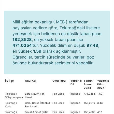
Milli eğitim bakanlığı ( MEB ) tarafından
paylaşılan verilere göre, Tekirdağ’daki liselere
yerleşmek için belirlenen en düşük taban puan
182,8528
, en yüksek taban puan ise
471,0354
’tür. Yüzdelik dilim en düşük
97.48
,
en yüksek
1.59
olarak açıklanmıştır.
Öğrenciler, tercih sürecinde bu verileri göz
önünde bulundurarak seçimlerini yapabilir.
İl / İlçe
Okul Adı
Okul Türü
Yabancı
Taban
Yüzdelik
Dil
Puanı
Dilim
2024
2024
Teki̇rdağ /
Ebru Nayim Fen
Fen Lisesi
İngilizce
471,0354
1.59
Süleymanpaşa
Lisesi
Teki̇rdağ /
Çorlu Borsa İstanbul
Fen Lisesi
İngilizce
456,2216
3.43
Çorlu
Fen Lisesi
Teki̇rdağ /
Seval-Ahmet Çetin
Fen Lisesi
İngilizce
450,4533
4.17