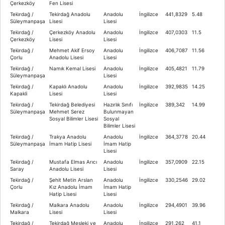
Çerkezköy
Fen Lisesi
Teki̇rdağ /
Tekirdağ Anadolu
Anadolu
İngilizce
441,8329
5.48
Süleymanpaşa
Lisesi
Lisesi
Teki̇rdağ /
Çerkezköy Anadolu
Anadolu
İngilizce
407,0303
11.5
Çerkezköy
Lisesi
Lisesi
Teki̇rdağ /
Mehmet Akif Ersoy
Anadolu
İngilizce
406,7087
11.56
Çorlu
Anadolu Lisesi
Lisesi
Teki̇rdağ /
Namık Kemal Lisesi
Anadolu
İngilizce
405,4821
11.79
Süleymanpaşa
Lisesi
Teki̇rdağ /
Kapaklı Anadolu
Anadolu
İngilizce
392,9835
14.25
Kapakli
Lisesi
Lisesi
Teki̇rdağ /
Tekirdağ Belediyesi
Hazırlık Sınıfı
İngilizce
389,342
14.99
Süleymanpaşa
Mehmet Serez
Bulunmayan
Sosyal Bilimler Lisesi
Sosyal
Bilimler Lisesi
Teki̇rdağ /
Trakya Anadolu
Anadolu
İngilizce
364,3778
20.44
Süleymanpaşa
İmam Hatip Lisesi
İmam Hatip
Lisesi
Teki̇rdağ /
Mustafa Elmas Arıcı
Anadolu
İngilizce
357,0909
22.15
Saray
Anadolu Lisesi
Lisesi
Teki̇rdağ /
Şehit Metin Arslan
Anadolu
İngilizce
330,2546
29.02
Çorlu
Kız Anadolu İmam
İmam Hatip
Hatip Lisesi
Lisesi
Teki̇rdağ /
Malkara Anadolu
Anadolu
İngilizce
294,4901
39.96
Malkara
Lisesi
Lisesi
Tekirdağ /
Tekirdağ Mesleki ve
Anadolu
İngilizce
291,262
41.1