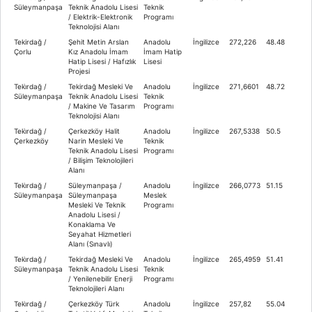
Süleymanpaşa
Teknik Anadolu Lisesi
Teknik
/ Elektrik-Elektronik
Programı
Teknolojisi Alanı
Tekirdağ /
Şehit Metin Arslan
Anadolu
İngilizce
272,226
48.48
Çorlu
Kız Anadolu İmam
İmam Hatip
Hatip Lisesi / Hafızlık
Lisesi
Projesi
Teki̇rdağ /
Tekirdağ Mesleki Ve
Anadolu
İngilizce
271,6601
48.72
Süleymanpaşa
Teknik Anadolu Lisesi
Teknik
/ Makine Ve Tasarım
Programı
Teknolojisi Alanı
Teki̇rdağ /
Çerkezköy Halit
Anadolu
İngilizce
267,5338
50.5
Çerkezköy
Narin Mesleki Ve
Teknik
Teknik Anadolu Lisesi
Programı
/ Bilişim Teknolojileri
Alanı
Teki̇rdağ /
Süleymanpaşa /
Anadolu
İngilizce
266,0773
51.15
Süleymanpaşa
Süleymanpaşa
Meslek
Mesleki Ve Teknik
Programı
Anadolu Lisesi /
Konaklama Ve
Seyahat Hizmetleri
Alanı (Sınavlı)
Teki̇rdağ /
Tekirdağ Mesleki Ve
Anadolu
İngilizce
265,4959
51.41
Süleymanpaşa
Teknik Anadolu Lisesi
Teknik
/ Yenilenebilir Enerji
Programı
Teknolojileri Alanı
Teki̇rdağ /
Çerkezköy Türk
Anadolu
İngilizce
257,82
55.04