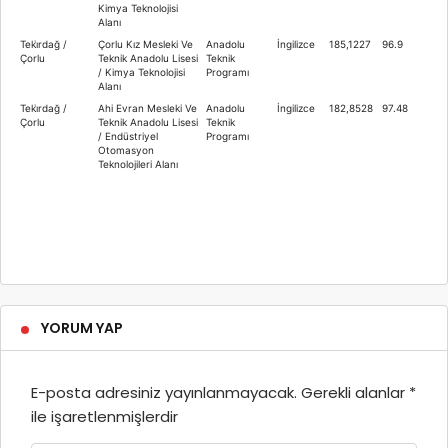
Kimya Teknolojisi
Alanı
Teki̇rdağ /
Çorlu Kız Mesleki Ve
Anadolu
İngilizce
185,1227
96.9
Çorlu
Teknik Anadolu Lisesi
Teknik
/ Kimya Teknolojisi
Programı
Alanı
Teki̇rdağ /
Ahi Evran Mesleki Ve
Anadolu
İngilizce
182,8528
97.48
Çorlu
Teknik Anadolu Lisesi
Teknik
/ Endüstriyel
Programı
Otomasyon
Teknolojileri Alanı
YORUM YAP
E-posta adresiniz yayınlanmayacak.
Gerekli alanlar
*
ile işaretlenmişlerdir