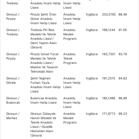
Ti̇rebolu
Anadolu İmam Hatip
İmam Hatip
Lisesi
Lisesi
Gi̇resun /
Piraziz Şehit Öner
Anadolu
İngilizce
203,5192
88.48
Pi̇razi̇z
Güner Anadolu
İmam Hatip
İmam Hatip Lisesi
Lisesi
Gi̇resun /
Tirebolu Piri Reis
Anadolu
İngilizce
198,1244
91.59
Ti̇rebolu
Mesleki Ve Teknik
Meslek
Anadolu Lisesi /
Programı
Gemi Yapımı Alanı
(Sınavlı)
Gi̇resun /
Piraziz İsmail Yücel
Anadolu
İngilizce
193,7551
93.78
Pi̇razi̇z
Mesleki Ve Teknik
Teknik
Anadolu Lisesi /
Programı
Makine Ve Tasarım
Teknolojisi Alanı
Gi̇resun /
Şehit Teğmen
Anadolu
İngilizce
191,2515
94.83
Görele
Furkan Yayla
İmam Hatip
Anadolu İmam Hatip
Lisesi
Lisesi
Gi̇resun /
Bulancak Anadolu
Anadolu
İngilizce
185,1496
96.89
Bulancak
İmam Hatip Lisesi
İmam Hatip
Lisesi
Gi̇resun /
Giresun Zübeyde
Anadolu
İngilizce
171,8772
99.23
Merkez
Hanım Mesleki Ve
Meslek
Teknik Anadolu
Programı
Lisesi / Güzellik
Hizmetleri Alanı
(Sınavlı)