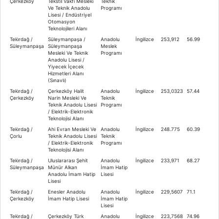
Çerkezköy
Tekstil Vakfı Mesleki
Teknik
Ve Teknik Anadolu
Programı
Lisesi / Endüstriyel
Otomasyon
Teknolojileri Alanı
Teki̇rdağ /
Süleymanpaşa /
Anadolu
İngilizce
253,912
56.99
Süleymanpaşa
Süleymanpaşa
Meslek
Mesleki Ve Teknik
Programı
Anadolu Lisesi /
Yiyecek İçecek
Hizmetleri Alanı
(Sınavlı)
Teki̇rdağ /
Çerkezköy Halit
Anadolu
İngilizce
253,0323
57.44
Çerkezköy
Narin Mesleki Ve
Teknik
Teknik Anadolu Lisesi
Programı
/ Elektrik-Elektronik
Teknolojisi Alanı
Teki̇rdağ /
Ahi Evran Mesleki Ve
Anadolu
İngilizce
248.775
60.39
Çorlu
Teknik Anadolu Lisesi
Teknik
/ Elektrik-Elektronik
Programı
Teknolojisi Alanı
Teki̇rdağ /
Uluslararası Şehit
Anadolu
İngilizce
233,971
68.27
Süleymanpaşa
Münür Alkan
İmam Hatip
Anadolu İmam Hatip
Lisesi
Lisesi
Teki̇rdağ /
Enesler Anadolu
Anadolu
İngilizce
229,5607
71.1
Çerkezköy
İmam Hatip Lisesi
İmam Hatip
Lisesi
Teki̇rdağ /
Çerkezköy Türk
Anadolu
İngilizce
223,7568
74.96