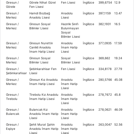
Gi̇resun /
Görele Nihat Gürel
Fen Lisesi
İngilizce
399,6754
12.9
Görele
Fen Lisesi
Gi̇resun /
Hamdi Bozbağ
Anadolu
İngilizce
397,1159
13.47
Merkez
Anadolu Lisesi
Lisesi
Gi̇resun /
Giresun Sosyal
Hazırlık Sınıfı
İngilizce
382,1931
16.5
Merkez
Bilimler Lisesi
Bulunmayan
Sosyal
Bilimler Lisesi
Gi̇resun /
Giresun Nurettin
Anadolu
İngilizce
377,0935
17.59
Merkez
Canikli Anadolu
İmam Hatip
İmam Hatip Lisesi
Lisesi
Gi̇resun /
Giresun Sosyal
Sosyal
İngilizce
369,662
19.24
Merkez
Bilimler Lisesi
Bilimler Lisesi
Gi̇resun /
Şebinkarahisar Fen
Fen Lisesi
İngilizce
334,8178
27.79
Şebi̇nkarahi̇sar
Lisesi
Giresun /
Giresun Kız Anadolu
Anadolu
İngilizce
280,5766
45.08
Merkez
İmam Hatip Lisesi
İmam Hatip
Lisesi
Gi̇resun /
Tirebolu Kız Anadolu
Anadolu
İngilizce
278,7672
45.8
Ti̇rebolu
İmam Hatip Lisesi
İmam Hatip
Lisesi
Gi̇resun /
Bulancak Kız
Anadolu
İngilizce
278,0621
46.09
Bulancak
Anadolu İmam Hatip
İmam Hatip
Lisesi
Lisesi
Gi̇resun /
Şehit Murat Şahin
Anadolu
İngilizce
263,0047
52.56
Espi̇ye
Anadolu İmam Hatip
İmam Hatip
Lisesi
Lisesi