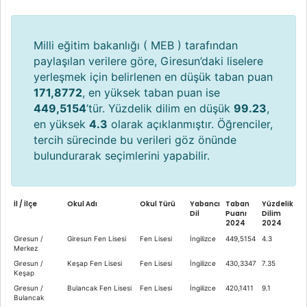
Milli eğitim bakanlığı ( MEB ) tarafından
paylaşılan verilere göre, Giresun’daki liselere
yerleşmek için belirlenen en düşük taban puan
171,8772
, en yüksek taban puan ise
449,5154
’tür. Yüzdelik dilim en düşük
99.23
,
en yüksek
4.3
olarak açıklanmıştır. Öğrenciler,
tercih sürecinde bu verileri göz önünde
bulundurarak seçimlerini yapabilir.
İl / İlçe
Okul Adı
Okul Türü
Yabancı
Taban
Yüzdelik
Dil
Puanı
Dilim
2024
2024
Gi̇resun /
Giresun Fen Lisesi
Fen Lisesi
İngilizce
449,5154
4.3
Merkez
Gi̇resun /
Keşap Fen Lisesi
Fen Lisesi
İngilizce
430,3347
7.35
Keşap
Gi̇resun /
Bulancak Fen Lisesi
Fen Lisesi
İngilizce
420,1411
9.1
Bulancak