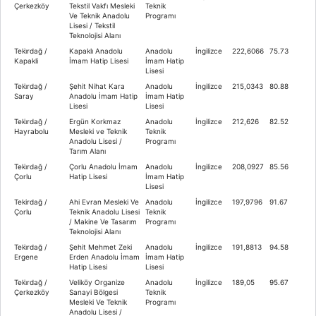
Çerkezköy
Tekstil Vakfı Mesleki
Teknik
Ve Teknik Anadolu
Programı
Lisesi / Tekstil
Teknolojisi Alanı
Teki̇rdağ /
Kapaklı Anadolu
Anadolu
İngilizce
222,6066
75.73
Kapakli
İmam Hatip Lisesi
İmam Hatip
Lisesi
Teki̇rdağ /
Şehit Nihat Kara
Anadolu
İngilizce
215,0343
80.88
Saray
Anadolu İmam Hatip
İmam Hatip
Lisesi
Lisesi
Teki̇rdağ /
Ergün Korkmaz
Anadolu
İngilizce
212,626
82.52
Hayrabolu
Mesleki ve Teknik
Teknik
Anadolu Lisesi /
Programı
Tarım Alanı
Teki̇rdağ /
Çorlu Anadolu İmam
Anadolu
İngilizce
208,0927
85.56
Çorlu
Hatip Lisesi
İmam Hatip
Lisesi
Tekirdağ /
Ahi Evran Mesleki Ve
Anadolu
İngilizce
197,9796
91.67
Çorlu
Teknik Anadolu Lisesi
Teknik
/ Makine Ve Tasarım
Programı
Teknolojisi Alanı
Teki̇rdağ /
Şehit Mehmet Zeki
Anadolu
İngilizce
191,8813
94.58
Ergene
Erden Anadolu İmam
İmam Hatip
Hatip Lisesi
Lisesi
Teki̇rdağ /
Veliköy Organize
Anadolu
İngilizce
189,05
95.67
Çerkezköy
Sanayi Bölgesi
Teknik
Mesleki Ve Teknik
Programı
Anadolu Lisesi /