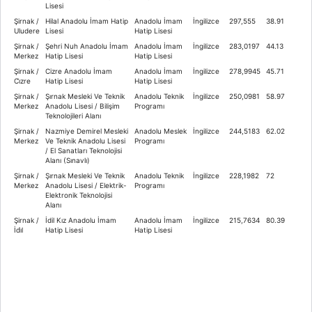
Lisesi
Şirnak /
Hilal Anadolu İmam Hatip
Anadolu İmam
İngilizce
297,555
38.91
Uludere
Lisesi
Hatip Lisesi
Şirnak /
Şehri Nuh Anadolu İmam
Anadolu İmam
İngilizce
283,0197
44.13
Merkez
Hatip Lisesi
Hatip Lisesi
Şirnak /
Cizre Anadolu İmam
Anadolu İmam
İngilizce
278,9945
45.71
Ci̇zre
Hatip Lisesi
Hatip Lisesi
Şirnak /
Şırnak Mesleki Ve Teknik
Anadolu Teknik
İngilizce
250,0981
58.97
Merkez
Anadolu Lisesi / Bilişim
Programı
Teknolojileri Alanı
Şirnak /
Nazmiye Demirel Mesleki
Anadolu Meslek
İngilizce
244,5183
62.02
Merkez
Ve Teknik Anadolu Lisesi
Programı
/ El Sanatları Teknolojisi
Alanı (Sınavlı)
Şirnak /
Şırnak Mesleki Ve Teknik
Anadolu Teknik
İngilizce
228,1982
72
Merkez
Anadolu Lisesi / Elektrik-
Programı
Elektronik Teknolojisi
Alanı
Şirnak /
İdil Kız Anadolu İmam
Anadolu İmam
İngilizce
215,7634
80.39
İdi̇l
Hatip Lisesi
Hatip Lisesi