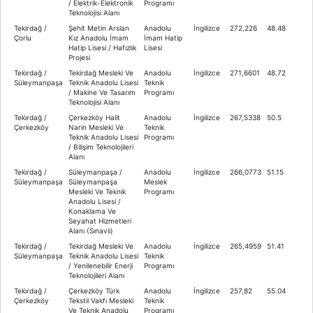
/ Elektrik-Elektronik
Programı
Teknolojisi Alanı
Tekirdağ /
Şehit Metin Arslan
Anadolu
İngilizce
272,226
48.48
Çorlu
Kız Anadolu İmam
İmam Hatip
Hatip Lisesi / Hafızlık
Lisesi
Projesi
Teki̇rdağ /
Tekirdağ Mesleki Ve
Anadolu
İngilizce
271,6601
48.72
Süleymanpaşa
Teknik Anadolu Lisesi
Teknik
/ Makine Ve Tasarım
Programı
Teknolojisi Alanı
Teki̇rdağ /
Çerkezköy Halit
Anadolu
İngilizce
267,5338
50.5
Çerkezköy
Narin Mesleki Ve
Teknik
Teknik Anadolu Lisesi
Programı
/ Bilişim Teknolojileri
Alanı
Teki̇rdağ /
Süleymanpaşa /
Anadolu
İngilizce
266,0773
51.15
Süleymanpaşa
Süleymanpaşa
Meslek
Mesleki Ve Teknik
Programı
Anadolu Lisesi /
Konaklama Ve
Seyahat Hizmetleri
Alanı (Sınavlı)
Teki̇rdağ /
Tekirdağ Mesleki Ve
Anadolu
İngilizce
265,4959
51.41
Süleymanpaşa
Teknik Anadolu Lisesi
Teknik
/ Yenilenebilir Enerji
Programı
Teknolojileri Alanı
Teki̇rdağ /
Çerkezköy Türk
Anadolu
İngilizce
257,82
55.04
Çerkezköy
Tekstil Vakfı Mesleki
Teknik
Ve Teknik Anadolu
Programı