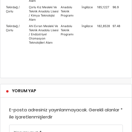
Alanı
Teki̇rdağ /
Çorlu Kız Mesleki Ve
Anadolu
İngilizce
185,1227
96.9
Çorlu
Teknik Anadolu Lisesi
Teknik
/ Kimya Teknolojisi
Programı
Alanı
Teki̇rdağ /
Ahi Evran Mesleki Ve
Anadolu
İngilizce
182,8528
97.48
Çorlu
Teknik Anadolu Lisesi
Teknik
/ Endüstriyel
Programı
Otomasyon
Teknolojileri Alanı
YORUM YAP
E-posta adresiniz yayınlanmayacak.
Gerekli alanlar
*
ile işaretlenmişlerdir