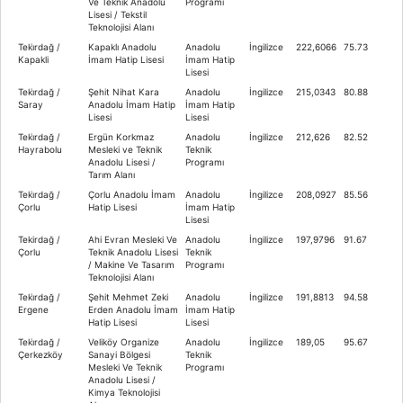
Ve Teknik Anadolu
Programı
Lisesi / Tekstil
Teknolojisi Alanı
Teki̇rdağ /
Kapaklı Anadolu
Anadolu
İngilizce
222,6066
75.73
Kapakli
İmam Hatip Lisesi
İmam Hatip
Lisesi
Teki̇rdağ /
Şehit Nihat Kara
Anadolu
İngilizce
215,0343
80.88
Saray
Anadolu İmam Hatip
İmam Hatip
Lisesi
Lisesi
Teki̇rdağ /
Ergün Korkmaz
Anadolu
İngilizce
212,626
82.52
Hayrabolu
Mesleki ve Teknik
Teknik
Anadolu Lisesi /
Programı
Tarım Alanı
Teki̇rdağ /
Çorlu Anadolu İmam
Anadolu
İngilizce
208,0927
85.56
Çorlu
Hatip Lisesi
İmam Hatip
Lisesi
Tekirdağ /
Ahi Evran Mesleki Ve
Anadolu
İngilizce
197,9796
91.67
Çorlu
Teknik Anadolu Lisesi
Teknik
/ Makine Ve Tasarım
Programı
Teknolojisi Alanı
Teki̇rdağ /
Şehit Mehmet Zeki
Anadolu
İngilizce
191,8813
94.58
Ergene
Erden Anadolu İmam
İmam Hatip
Hatip Lisesi
Lisesi
Teki̇rdağ /
Veliköy Organize
Anadolu
İngilizce
189,05
95.67
Çerkezköy
Sanayi Bölgesi
Teknik
Mesleki Ve Teknik
Programı
Anadolu Lisesi /
Kimya Teknolojisi