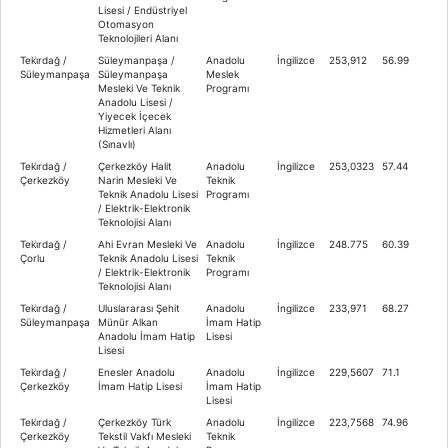
Lisesi / Endüstriyel
Otomasyon
Teknolojileri Alanı
Teki̇rdağ /
Süleymanpaşa /
Anadolu
İngilizce
253,912
56.99
Süleymanpaşa
Süleymanpaşa
Meslek
Mesleki Ve Teknik
Programı
Anadolu Lisesi /
Yiyecek İçecek
Hizmetleri Alanı
(Sınavlı)
Teki̇rdağ /
Çerkezköy Halit
Anadolu
İngilizce
253,0323
57.44
Çerkezköy
Narin Mesleki Ve
Teknik
Teknik Anadolu Lisesi
Programı
/ Elektrik-Elektronik
Teknolojisi Alanı
Teki̇rdağ /
Ahi Evran Mesleki Ve
Anadolu
İngilizce
248.775
60.39
Çorlu
Teknik Anadolu Lisesi
Teknik
/ Elektrik-Elektronik
Programı
Teknolojisi Alanı
Teki̇rdağ /
Uluslararası Şehit
Anadolu
İngilizce
233,971
68.27
Süleymanpaşa
Münür Alkan
İmam Hatip
Anadolu İmam Hatip
Lisesi
Lisesi
Teki̇rdağ /
Enesler Anadolu
Anadolu
İngilizce
229,5607
71.1
Çerkezköy
İmam Hatip Lisesi
İmam Hatip
Lisesi
Teki̇rdağ /
Çerkezköy Türk
Anadolu
İngilizce
223,7568
74.96
Çerkezköy
Tekstil Vakfı Mesleki
Teknik