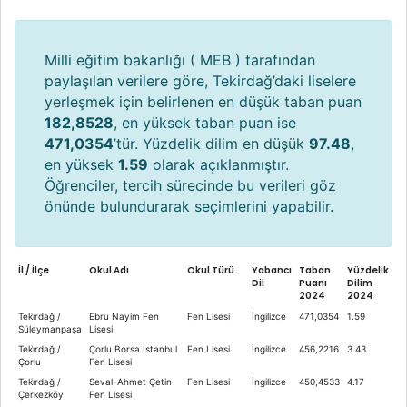
Milli eğitim bakanlığı ( MEB ) tarafından
paylaşılan verilere göre, Tekirdağ’daki liselere
yerleşmek için belirlenen en düşük taban puan
182,8528
, en yüksek taban puan ise
471,0354
’tür. Yüzdelik dilim en düşük
97.48
,
en yüksek
1.59
olarak açıklanmıştır.
Öğrenciler, tercih sürecinde bu verileri göz
önünde bulundurarak seçimlerini yapabilir.
İl / İlçe
Okul Adı
Okul Türü
Yabancı
Taban
Yüzdelik
Dil
Puanı
Dilim
2024
2024
Teki̇rdağ /
Ebru Nayim Fen
Fen Lisesi
İngilizce
471,0354
1.59
Süleymanpaşa
Lisesi
Teki̇rdağ /
Çorlu Borsa İstanbul
Fen Lisesi
İngilizce
456,2216
3.43
Çorlu
Fen Lisesi
Teki̇rdağ /
Seval-Ahmet Çetin
Fen Lisesi
İngilizce
450,4533
4.17
Çerkezköy
Fen Lisesi