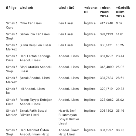
İl / İlçe
Okul Adı
Okul Türü
Yabancı
Taban
Yüzdelik
Dil
Puanı
Dilim
2024
2024
Şirnak /
Cizre Fen Lisesi
Fen Lisesi
İngilizce
417,2246
9.62
Ci̇zre
Şirnak /
Senan İdin Fen Lisesi
Fen Lisesi
İngilizce
391,2193
14.61
Si̇lopi̇
Şirnak /
Şükrü Geliş Fen Lisesi
Fen Lisesi
İngilizce
388,1421
15.25
Merkez
Şirnak /
Hacı Fettah Kadooğlu
Anadolu Lisesi
İngilizce
351,8297
23.44
Ci̇zre
Anadolu Lisesi
Şirnak /
Silopi Atatürk Anadolu
Anadolu Lisesi
İngilizce
345,4999
25.02
Si̇lopi̇
Lisesi
Şirnak /
Şırnak Anadolu Lisesi
Anadolu Lisesi
İngilizce
331,7634
28.61
Merkez
Şirnak /
İdil Anadolu Lisesi
Anadolu Lisesi
İngilizce
329,1719
29.33
İdi̇l
Şirnak /
Recep Tayyip Erdoğan
Anadolu Lisesi
İngilizce
323,0862
31.02
Ci̇zre
Anadolu Lisesi
Şirnak /
Şırnak Fatih Sosyal
Hazırlık Sınıfı
İngilizce
308,1802
35.46
Merkez
Bilimler Lisesi
Bulunmayan
Sosyal Bilimler
Lisesi
Şirnak /
Hacı Mehmet Ökten
Anadolu İmam
İngilizce
304,1997
36.73
Si̇lopi̇
Anadolu İmam Hatip
Hatip Lisesi