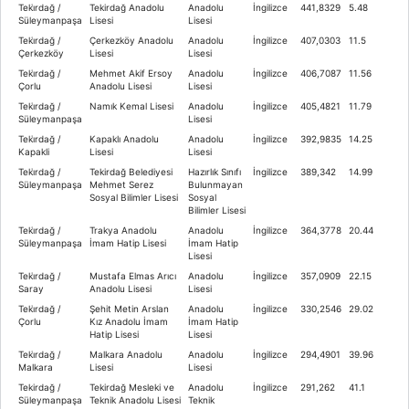
Teki̇rdağ /
Tekirdağ Anadolu
Anadolu
İngilizce
441,8329
5.48
Süleymanpaşa
Lisesi
Lisesi
Teki̇rdağ /
Çerkezköy Anadolu
Anadolu
İngilizce
407,0303
11.5
Çerkezköy
Lisesi
Lisesi
Teki̇rdağ /
Mehmet Akif Ersoy
Anadolu
İngilizce
406,7087
11.56
Çorlu
Anadolu Lisesi
Lisesi
Teki̇rdağ /
Namık Kemal Lisesi
Anadolu
İngilizce
405,4821
11.79
Süleymanpaşa
Lisesi
Teki̇rdağ /
Kapaklı Anadolu
Anadolu
İngilizce
392,9835
14.25
Kapakli
Lisesi
Lisesi
Teki̇rdağ /
Tekirdağ Belediyesi
Hazırlık Sınıfı
İngilizce
389,342
14.99
Süleymanpaşa
Mehmet Serez
Bulunmayan
Sosyal Bilimler Lisesi
Sosyal
Bilimler Lisesi
Teki̇rdağ /
Trakya Anadolu
Anadolu
İngilizce
364,3778
20.44
Süleymanpaşa
İmam Hatip Lisesi
İmam Hatip
Lisesi
Teki̇rdağ /
Mustafa Elmas Arıcı
Anadolu
İngilizce
357,0909
22.15
Saray
Anadolu Lisesi
Lisesi
Teki̇rdağ /
Şehit Metin Arslan
Anadolu
İngilizce
330,2546
29.02
Çorlu
Kız Anadolu İmam
İmam Hatip
Hatip Lisesi
Lisesi
Teki̇rdağ /
Malkara Anadolu
Anadolu
İngilizce
294,4901
39.96
Malkara
Lisesi
Lisesi
Tekirdağ /
Tekirdağ Mesleki ve
Anadolu
İngilizce
291,262
41.1
Süleymanpaşa
Teknik Anadolu Lisesi
Teknik