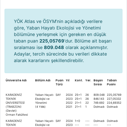
YÖK Atlas ve ÖSYM’nin açıkladığı verilere
göre, Yaban Hayatı Ekolojisi ve Yönetimi
bölümüne yerleşmek için gereken en düşük
taban puan
225,05769
‘dur. Bölüme ait başarı
sıralaması ise
809.048
olarak açıklanmıştır.
Adaylar, tercih sürecinde bu verileri dikkate
alarak kararlarını şekillendirebilir.
Üniversite Adı
Bölüm Adı
Puan
Yıl
Kont.
Yer.
Başarı
Taban
Türü
Sırası
Puanı
KARADENİZ
Yaban Hayatı
SAY
2024
25+1
26
809.048
225,05769
TEKNİK
Ekolojisi ve
2023
25+1
26
846.143
227,05332
ÜNİVERSİTESİ
Yönetimi
2022
21+1
22
749.692
224,69352
(TRABZON)
(4 Yıllık)
2021
21+1
1
Dolmadı
Dolmadı
(Devlet)
Orman Fakültesi
KARADENİZ
Yaban Hayatı
SAY
2024
1+0
---
Dolmadı
Dolmadı
TEKNİK
Ekolojisi ve
2023
---
---
---
---