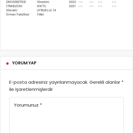
ÜNİVERSİTESİ
Yönetimi
2022
---
---
---
---
(TRABZON)
(KKTC
2021
---
---
---
---
(Devlet)
UYRUKLU) (4
Orman Fakültesi
Yıllık)
YORUM YAP
E-posta adresiniz yayınlanmayacak.
Gerekli alanlar
*
ile işaretlenmişlerdir
Yorumunuz
*