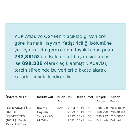
YÖK Atlas ve ÖSYM’nin açıkladığı verilere
göre, Kanatlı Hayvan Yetiştiriciliği bölümüne
yerleşmek için gereken en düşük taban puan
233,89152
‘dir. Bölüme ait başarı sıralaması
ise
698.388
olarak açıklanmıştır. Adaylar,
tercih sürecinde bu verileri dikkate alarak
kararlarını şekillendirebilir.
Üniversite Adı
Bölüm Adı
Puan
Yıl
Kont.
Yer.
Başarı
Taban
Türü
Sırası
Puanı
BOLU ABANT İZZET
Kanatlı
SAY
2024
15+1
16
698.388
233,89152
BAYSAL
Hayvan
2023
15+1
17
760.290
234,48844
ÜNİVERSİTESİ
Yetiştiriciliği
2022
15+1
16
739.797
225,56555
(BOLU) (Devlet)
(4 Yıllık)
2021
15+1
---
Dolmadı
Dolmadı
Ziraat Fakültesi