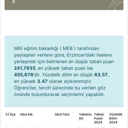
Milli eğitim bakanlığı ( MEB ) tarafından
paylaşılan verilere göre, Erzincan’daki liselere
yerleşmek için belirlenen en düşük taban puan
241,7935
, en yüksek taban puan ise
455,678
’dir. Yüzdelik dilim en düşük
63.57
,
en yüksek
3.47
olarak açıklanmıştır.
Öğrenciler, tercih sürecinde bu verileri göz
önünde bulundurarak seçimlerini yapabilir.
İl / İlçe
Okul Adı
Okul Türü
Yabancı
Taban
Yüzdelik
Dil
Puanı
Dilim
2024
2024