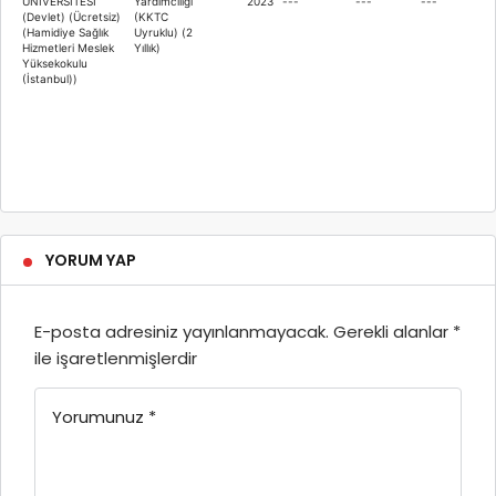
ÜNİVERSİTESİ
Yardımcılığı
2023
---
---
---
(Devlet) (Ücretsiz)
(KKTC
(Hamidiye Sağlık
Uyruklu) (2
Hizmetleri Meslek
Yıllık)
Yüksekokulu
(İstanbul))
YORUM YAP
E-posta adresiniz yayınlanmayacak.
Gerekli alanlar
*
ile işaretlenmişlerdir
Yorumunuz
*