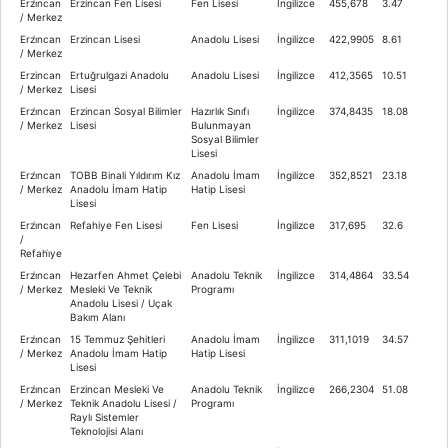
Erzi̇ncan
Erzincan Fen Lisesi
Fen Lisesi
İngilizce
455,678
3.47
/ Merkez
Erzi̇ncan
Erzincan Lisesi
Anadolu Lisesi
İngilizce
422,9905
8.61
/ Merkez
Erzincan
Ertuğrulgazi Anadolu
Anadolu Lisesi
İngilizce
412,3565
10.51
/ Merkez
Lisesi
Erzi̇ncan
Erzincan Sosyal Bilimler
Hazırlık Sınıfı
İngilizce
374,8435
18.08
/ Merkez
Lisesi
Bulunmayan
Sosyal Bilimler
Lisesi
Erzi̇ncan
TOBB Binali Yıldırım Kız
Anadolu İmam
İngilizce
352,8521
23.18
/ Merkez
Anadolu İmam Hatip
Hatip Lisesi
Lisesi
Erzi̇ncan
Refahiye Fen Lisesi
Fen Lisesi
İngilizce
317,695
32.6
/
Refahi̇ye
Erzi̇ncan
Hezarfen Ahmet Çelebi
Anadolu Teknik
İngilizce
314,4864
33.54
/ Merkez
Mesleki Ve Teknik
Programı
Anadolu Lisesi / Uçak
Bakım Alanı
Erzi̇ncan
15 Temmuz Şehitleri
Anadolu İmam
İngilizce
311,1019
34.57
/ Merkez
Anadolu İmam Hatip
Hatip Lisesi
Lisesi
Erzi̇ncan
Erzincan Mesleki Ve
Anadolu Teknik
İngilizce
266,2304
51.08
/ Merkez
Teknik Anadolu Lisesi /
Programı
Raylı Sistemler
Teknolojisi Alanı