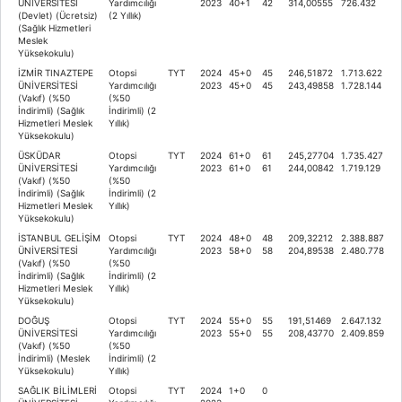
ÜNİVERSİTESİ
Yardımcılığı
2023
40+1
42
314,00555
726.432
(Devlet) (Ücretsiz)
(2 Yıllık)
(Sağlık Hizmetleri
Meslek
Yüksekokulu)
İZMİR TINAZTEPE
Otopsi
TYT
2024
45+0
45
246,51872
1.713.622
ÜNİVERSİTESİ
Yardımcılığı
2023
45+0
45
243,49858
1.728.144
(Vakıf) (%50
(%50
İndirimli) (Sağlık
İndirimli) (2
Hizmetleri Meslek
Yıllık)
Yüksekokulu)
ÜSKÜDAR
Otopsi
TYT
2024
61+0
61
245,27704
1.735.427
ÜNİVERSİTESİ
Yardımcılığı
2023
61+0
61
244,00842
1.719.129
(Vakıf) (%50
(%50
İndirimli) (Sağlık
İndirimli) (2
Hizmetleri Meslek
Yıllık)
Yüksekokulu)
İSTANBUL GELİŞİM
Otopsi
TYT
2024
48+0
48
209,32212
2.388.887
ÜNİVERSİTESİ
Yardımcılığı
2023
58+0
58
204,89538
2.480.778
(Vakıf) (%50
(%50
İndirimli) (Sağlık
İndirimli) (2
Hizmetleri Meslek
Yıllık)
Yüksekokulu)
DOĞUŞ
Otopsi
TYT
2024
55+0
55
191,51469
2.647.132
ÜNİVERSİTESİ
Yardımcılığı
2023
55+0
55
208,43770
2.409.859
(Vakıf) (%50
(%50
İndirimli) (Meslek
İndirimli) (2
Yüksekokulu)
Yıllık)
SAĞLIK BİLİMLERİ
Otopsi
TYT
2024
1+0
0