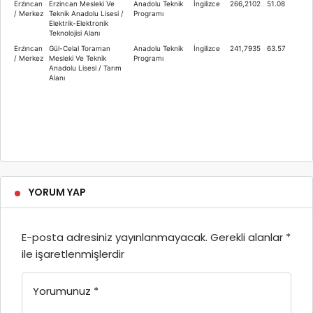
Erzi̇ncan
Erzincan Mesleki Ve
Anadolu Teknik
İngilizce
266,2102
51.08
/ Merkez
Teknik Anadolu Lisesi /
Programı
Elektrik-Elektronik
Teknolojisi Alanı
Erzi̇ncan
Gül-Celal Toraman
Anadolu Teknik
İngilizce
241,7935
63.57
/ Merkez
Mesleki Ve Teknik
Programı
Anadolu Lisesi / Tarım
Alanı
YORUM YAP
E-posta adresiniz yayınlanmayacak.
Gerekli alanlar
*
ile işaretlenmişlerdir
Yorumunuz
*