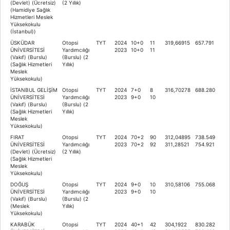
(Devlet) (Ücretsiz)
(2 Yıllık)
(Hamidiye Sağlık
Hizmetleri Meslek
Yüksekokulu
(İstanbul))
ÜSKÜDAR
Otopsi
TYT
2024
10+0
11
319,66915
657.791
ÜNİVERSİTESİ
Yardımcılığı
2023
10+0
11
(Vakıf) (Burslu)
(Burslu) (2
(Sağlık Hizmetleri
Yıllık)
Meslek
Yüksekokulu)
İSTANBUL GELİŞİM
Otopsi
TYT
2024
7+0
8
316,70278
688.280
ÜNİVERSİTESİ
Yardımcılığı
2023
9+0
10
(Vakıf) (Burslu)
(Burslu) (2
(Sağlık Hizmetleri
Yıllık)
Meslek
Yüksekokulu)
FIRAT
Otopsi
TYT
2024
70+2
90
312,04895
738.549
ÜNİVERSİTESİ
Yardımcılığı
2023
70+2
92
311,28521
754.921
(Devlet) (Ücretsiz)
(2 Yıllık)
(Sağlık Hizmetleri
Meslek
Yüksekokulu)
DOĞUŞ
Otopsi
TYT
2024
9+0
10
310,58106
755.068
ÜNİVERSİTESİ
Yardımcılığı
2023
9+0
10
(Vakıf) (Burslu)
(Burslu) (2
(Meslek
Yıllık)
Yüksekokulu)
KARABÜK
Otopsi
TYT
2024
40+1
42
304,1922
830.282