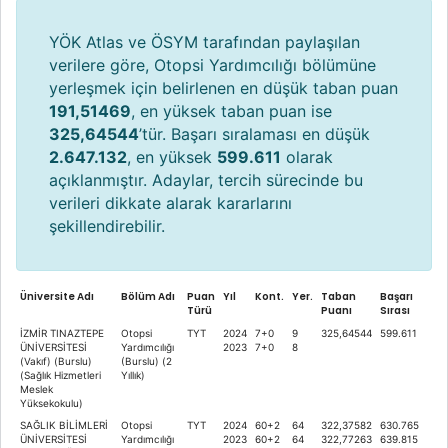
YÖK Atlas ve ÖSYM tarafından paylaşılan
verilere göre, Otopsi Yardımcılığı bölümüne
yerleşmek için belirlenen en düşük taban puan
191,51469
, en yüksek taban puan ise
325,64544
’tür. Başarı sıralaması en düşük
2.647.132
, en yüksek
599.611
olarak
açıklanmıştır. Adaylar, tercih sürecinde bu
verileri dikkate alarak kararlarını
şekillendirebilir.
Üniversite Adı
Bölüm Adı
Puan
Yıl
Kont.
Yer.
Taban
Başarı
Türü
Puanı
Sırası
İZMİR TINAZTEPE
Otopsi
TYT
2024
7+0
9
325,64544
599.611
ÜNİVERSİTESİ
Yardımcılığı
2023
7+0
8
(Vakıf) (Burslu)
(Burslu) (2
(Sağlık Hizmetleri
Yıllık)
Meslek
Yüksekokulu)
SAĞLIK BİLİMLERİ
Otopsi
TYT
2024
60+2
64
322,37582
630.765
ÜNİVERSİTESİ
Yardımcılığı
2023
60+2
64
322,77263
639.815